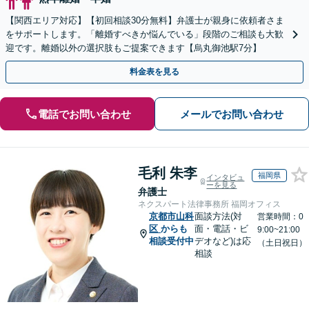
【関西エリア対応】【初回相談30分無料】弁護士が親身に依頼者さま
をサポートします。「離婚すべきか悩んでいる」段階のご相談も大歓
迎です。離婚以外の選択肢もご提案できます【烏丸御池駅7分】
料金表を見る
電話でお問い合わせ
メールでお問い合わせ
毛利 朱李
福岡県
インタビュ
ーを見る
弁護士
ネクスパート法律事務所 福岡オフィス
京都市山科
面談方法(対
営業時間：0
区
からも
面・電話・ビ
9:00~21:00
相談受付中
デオなど)は応
（土日祝日）
相談