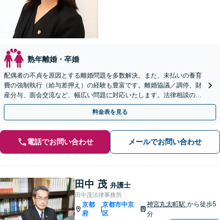
熟年離婚・卒婚
配偶者の不貞を原因とする離婚問題を多数解決。また、未払いの養育
費の強制執行（給与差押え）の経験も豊富です。離婚協議／調停、財
産分与、面会交流など、幅広い問題に対応いたします。法律相談のみ
でもお気軽にご利用ください【京都市役所前駅1分】
料金表を見る
電話でお問い合わせ
メールでお問い合わせ
田中 茂
弁護士
田中茂法律事務所
神宮丸太町駅
から徒歩5
京都
京都市中京
|
府
区
分