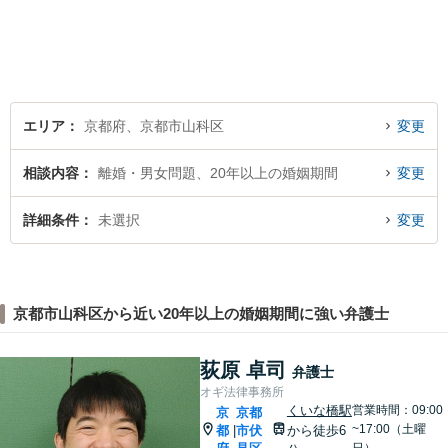
律相談まで幅広く取り扱って
います。全力でサポートいた
しますので、お困りごとがご
ざいましたらぜひご相談くだ
さい。
エリア
京都府、京都市山科区
変更
相談内容
離婚・男女問題、20年以上の婚姻期間
変更
詳細条件
未選択
変更
京都市山科区から近い20年以上の婚姻期間に強い弁護士
荻原 卓司
弁護士
オギ法律事務所
くいな橋駅
営業時間：09:00
京
京都
~17:00（土曜
都
市伏
から徒歩6
|
日）