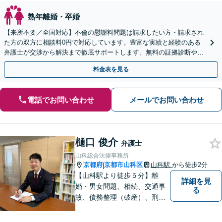
熟年離婚・卒婚
【来所不要／全国対応】不倫の慰謝料問題は請求したい方・請求され
た方の双方に相談料0円で対応しています。豊富な実績と経験のある
弁護士が交渉から解決まで徹底サポートします。無料の証拠診断や着
手金の返還保証もありますので安心してご相談ください。
料金表を見る
電話でお問い合わせ
メールでお問い合わせ
樋口 俊介
弁護士
山科総合法律事務所
京都府
京都市山科区
山科駅
から徒歩2分
|
【山科駅より徒歩５分】離
詳細を見
婚・男女問題、相続、交通事
る
故、債務整理（破産）、刑事
事件などの個人の法律相談か
ら、企業法務などの法人の法