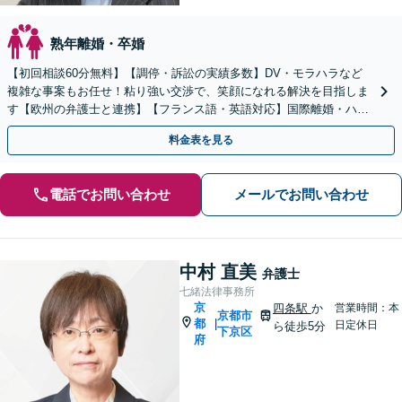
熟年離婚・卒婚
【初回相談60分無料】【調停・訴訟の実績多数】DV・モラハラなど
複雑な事案もお任せ！粘り強い交渉で、笑顔になれる解決を目指しま
す【欧州の弁護士と連携】【フランス語・英語対応】国際離婚・ハー
グ条約案件も円滑に支援【休日・夜間対応】【完全個室】
料金表を見る
電話でお問い合わせ
メールでお問い合わせ
中村 直美
弁護士
七緒法律事務所
京
四条駅
か
営業時間：本
京都市
都
|
日定休日
ら徒歩5分
下京区
府