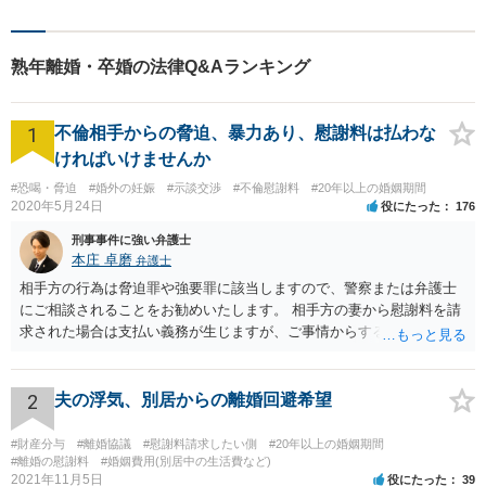
にも対応】分かりやすい説明
を心がけております。離婚問
題・相続問題でお困りの方
熟年離婚・卒婚の法律Q&Aランキング
は、まずはご相談ください。
1
不倫相手からの脅迫、暴力あり、慰謝料は払わな
ければいけませんか
#恐喝・脅迫
#婚外の妊娠
#示談交渉
#不倫慰謝料
#20年以上の婚姻期間
2020年5月24日
役にたった
176
刑事事件に強い弁護士
本庄 卓磨
弁護士
相手方の行為は脅迫罪や強要罪に該当しますので、警察または弁護士
にご相談されることをお勧めいたします。 相手方の妻から慰謝料を請
求された場合は支払い義務が生じますが、ご事情からすると減額交渉
をする余地は十分にありそうです。
2
夫の浮気、別居からの離婚回避希望
#財産分与
#離婚協議
#慰謝料請求したい側
#20年以上の婚姻期間
#離婚の慰謝料
#婚姻費用(別居中の生活費など)
2021年11月5日
役にたった
39