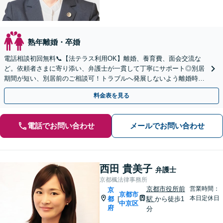
熟年離婚・卒婚
電話相談初回無料📞【法テラス利用OK】離婚、養育費、面会交流な
ど。依頼者さまに寄り添い、弁護士が一貫して丁寧にサポート◎別居
期間が短い、別居前のご相談可！トラブルへ発展しないよう離婚時の
取り決めもアドバイス。まずはお電話を【四条烏丸5分】
料金表を見る
電話でお問い合わせ
メールでお問い合わせ
西田 貴美子
弁護士
京都楓法律事務所
京都市役所前
営業時間：
京
京都市
本日定休日
都
駅
から徒歩1
|
中京区
府
分