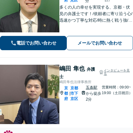
府
見区
分
多くの人の幸せを実現する、京都・伏
見の弁護士です！/依頼者に寄り沿う心/
迅速かつ丁寧な対応/時に熱く戦う強/解
決実績2000件以上
電話でお問い合わせ
メールでお問い合わせ
嶋田 隼也
弁護
インタビューを見
る
士
嶋田隼也法律事務所
五条駅
営業時間：09:00~
京
京都
19:00（土日祝日）
都
市下
から徒歩
|
府
京区
2分