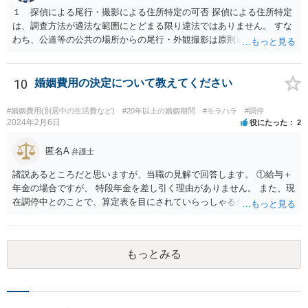
てアドバイスを受けてみましょう。
１ 探偵による尾行・撮影による住所特定の可否 探偵による住所特定
は、調査方法が適法な範囲にとどまる限り違法ではありません。 すな
わち、公道等の公共の場所からの尾行・外観撮影は原則適法であり、
住居敷地内への侵入、屋内・窓越しの撮影、盗聴・盗撮等の私的領域
への侵害行為は違法の可能性があります。したがって、夫が相手女性
と会う約束を取り付け、探偵が公道上から尾行・撮影して住所を割り
10
婚姻費用の決定について教えてください
出す方法は、手段が適法であれば問題ありません。 ２ 相手女性が既
婚者であった場合の夫への慰謝料請求の可能性 相手女性が既婚である
#婚姻費用(別居中の生活費など)
#20年以上の婚姻期間
#モラハラ
#調停
場合、その配偶者は、夫と相手女性の双方に対して不貞行為に基づく
2024年2月6日
役にたった
2
慰謝料請求を行うことが可能です（民法709条）。 ただし、夫に以下
の事情があれば、過失の有無や慰謝料額に影響します。 ・相手女性が
匿名A
弁護士
独身であると虚偽申告していた ・夫が既婚と知らなかったことに合理
諸説あるところだと思いますが、当職の見解で回答します。 ①給与＋
的理由がある もっとも、相手女性が既婚であることを容易に確認でき
年金の場合ですが、 特段年金を差し引く理由がありません。 また、現
たにもかかわらず漫然と関係を続けた場合は、夫の過失が認められ、
在調停中とのことで、算定表を目にされていらっしゃるかと思いま
慰謝料（50～150万円程度？）が発生し得ます。
す。 給与と年金を単純に足した金額で計算すべきかどうかですが、 給
与の場合、就労するために必要だとされる経費を控除しています。 年
金の場合は、この控除をする必要がありませんので、 詳しい計算式は
もっとみる
割愛しますが、 単純な足し算をした部分の表よりも多い金額が妥当と
いうことになります。 ②婚姻費用は相当額の半分10万円しか出さない
半分というのは合理的な根拠がありません。 算定表上、夫婦のみのも
ので考えるというのであれば多少はわかりますが。 合意ができなけれ