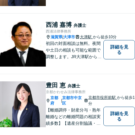
指しましょう。刑事事件／交
通事故／離婚問題／借金問題
／相続問題など、幅広く対応
可能です。【地域に根ざした
西浦 嘉博
弁護士
弁護士】まずは当事務所の無
西浦法律事務所
料法律相談をご体験くださ
滋賀県
大津市
大津駅
から徒歩10分
|
い。
初回の対面相談は無料。夜間
詳細を見
や土日の相談も可能な範囲で
る
調整します。JR大津駅から徒
歩10分、京阪大津線上栄町駅
から徒歩4分、大津赤十字病院
の前になります。 【滋賀県２
位 弁護士ドットコムランキ
豊田 恵
弁護士
ング（2024年7月-2026年7月
京都かわせみ法律事務所
現在）】
京都市役所前駅
から徒歩1
京都
京都市中京
|
府
区
分
【離婚調停・財産分与・熟年
詳細を見
離婚などの離婚問題の相談実
る
績多数】【遺産分割協議・遺
言作成など相続に関する問題