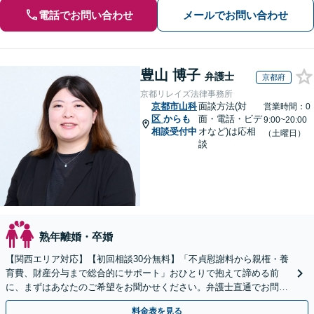
電話でお問い合わせ
メールでお問い合わせ
豊山 博子
弁護士
京都府
京都リレイズ法律事務所
京都市山科
面談方法(対
営業時間：0
区
からも
面・電話・ビデ
9:00~20:00
相談受付中
オなど)は応相
（土曜日）
談
熟年離婚・卒婚
【関西エリア対応】【初回相談30分無料】「不貞慰謝料から親権・養
育費、財産分与まで総合的にサポート」おひとりで抱えて諦める前
に、まずはあなたのご希望をお聞かせください。弁護士直通でお問い
合わせいただけるので、最短即日対応が可能です。
料金表を見る