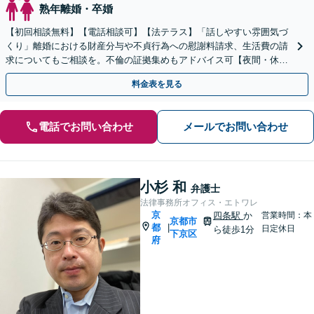
熟年離婚・卒婚
【初回相談無料】【電話相談可】【法テラス】「話しやすい雰囲気づ
くり」離婚における財産分与や不貞行為への慰謝料請求、生活費の請
求についてもご相談を。不倫の証拠集めもアドバイス可【夜間・休日
面談】【四条駅徒歩4分／五条駅徒歩2分】
料金表を見る
電話でお問い合わせ
メールでお問い合わせ
小杉 和
弁護士
法律事務所オフィス・エトワレ
京
四条駅
か
営業時間：本
京都市
都
|
日定休日
ら徒歩1分
下京区
府