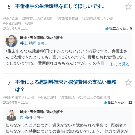
で隠しようがないでしょうし、今わかっていない財産がないのであれ
6
不倫相手の生活環境を正してほしいです。
ば別居後に新たな財産ができてもお互いに分与を主張できないことに
はなりますので杞憂ということになろうかと思います。 婚姻費用を渡
#離婚協議
#20年以上の婚姻期間
#離婚書類作成
#慰謝料請求したい側
さないというおそれを奥様が抱くのはやむない面もあるとは思います
#不倫慰謝料
#調停
2025年6月11日
役にたった
5
が、ここは信じていただくしかないですし、婚姻費用の金額の合意が
できるかどうかの方が重要だと思います（合意できなれば納得した金
離婚・男女問題に強い弁護士
額をもらえないという意味では、奥様の不満は残るからです）。 特別
井上 祐司
弁護士
経費という問題はあるのですが、一般には、収入から婚姻費用は定め
>退去するなら慰謝料0円でもかまわないという内容ですと、弁護士さ
られ、全ての生活費が入っていると見ます。奥様の利益のために支払
んに依頼できたとしても、言いにくいですが、費用だおれ覚悟になっ
っている費用については、婚姻費用から引くことも相当だと思いま
てしまいますね。 費用倒れはもちろんですが、その内容は、法律的に
す。
義務のないことをお願いする内容となってしまうので、弁護士の受任
は期待しにくいと思います。 内容証明又は弁護士に委任することを検
討されているのであれば、慰謝料請求に限定した方がよいでしょう。
7
不倫による慰謝料請求と探偵費用の支払い義務
内容証明郵便において、「退去するのであれば慰謝料は要らない」と
は？
あなたが書いたとしても、法律上、あなたに建物からの退去を求める
#慰謝料請求された側
#不倫慰謝料
#離婚協議
#20年以上の婚姻期間
権限はないので、やはり不自然になってしまいます。
2024年9月11日
役にたった
12
離婚・男女問題に強い弁護士
泉 亮介
弁護士
知らなかったことにつき、過失がないと認められる場合は、既婚者と
知らなかった時期についての責任は負わないでしょう。 他方で過失が