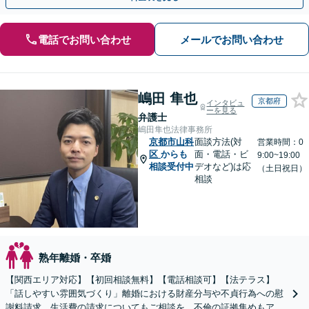
電話でお問い合わせ
メールでお問い合わせ
嶋田 隼也
京都府
インタビュ
ーを見る
弁護士
嶋田隼也法律事務所
京都市山科
面談方法(対
営業時間：0
区
からも
面・電話・ビ
9:00~19:00
相談受付中
デオなど)は応
（土日祝日）
相談
熟年離婚・卒婚
【関西エリア対応】【初回相談無料】【電話相談可】【法テラス】
「話しやすい雰囲気づくり」離婚における財産分与や不貞行為への慰
謝料請求、生活費の請求についてもご相談を。不倫の証拠集めもアド