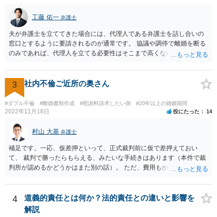
工藤 佑一
弁護士
夫が弁護士を立ててきた場合には、代理人である弁護士を話し合いの
窓口とするように要請されるのが通常です。 協議や調停で離婚を断る
のみであれば、代理人を立てる必要性はそこまで高くないようにも思
われますが、条件によっては離婚も検討するというお考えの場合や婚
姻費用についてもまとまっていない状況である場合には代理人を立て
ることが適切かも知れません。 依頼するかどうかの検討も含め、お近
3
社内不倫ご近所の奥さん
くの弁護士へ相談はされてみると良いと考えます。
#ダブル不倫
#離婚書類作成
#慰謝料請求したい側
#20年以上の婚姻期間
2022年11月18日
役にたった
14
村山 大基
弁護士
補足です。一応、仮差押といって、正式裁判前に仮で差押えておい
て、 裁判で勝ったらもらえる、みたいな手続きはあります（本件で裁
判所が認めるかどうかはまた別の話）。 ただ、費用もかかりますし、
必ず本件で認められるとも限りませんので、現時点で仮差押を考える
のであれば、 面談相談に行って詳しく話を聞いてみましょう。
4
道義的責任とは何か？法的責任との違いと影響を
解説