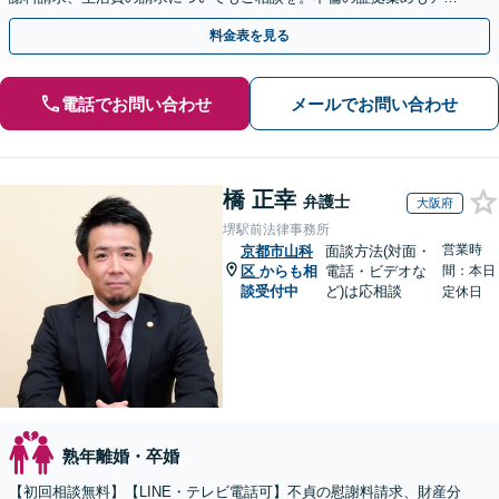
バイス可【夜間・休日面談】
料金表を見る
電話でお問い合わせ
メールでお問い合わせ
橋 正幸
弁護士
大阪府
堺駅前法律事務所
営業時
京都市山科
面談方法(対面・
区
からも相
電話・ビデオな
間：本日
談受付中
ど)は応相談
定休日
熟年離婚・卒婚
【初回相談無料】【LINE・テレビ電話可】不貞の慰謝料請求、財産分