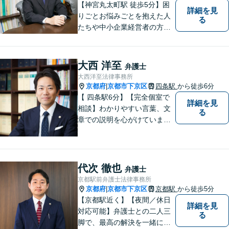
【神宮丸太町駅 徒歩5分】困
詳細を見
りごとお悩みごとを抱えた人
る
たちや中小企業経営者の方々
に寄り添い、迅速、的確、丁
寧をモットーとして全力でそ
の解決にあたります。どんな
大西 洋至
弁護士
に困難でも、常に明るく、前
大西洋至法律事務所
向きな気持ちをもって、ご依
京都府
京都市下京区
四条駅
から徒歩6分
|
頼者様とともにより良い解決
【 四条駅6分】【完全個室で
詳細を見
を目指します。
相談】わかりやすい言葉、文
る
章での説明を心がけていま
す。相談内容が明確な方はも
ちろんのこと、漠然と不安を
抱えている方も、まずは、お
気軽にご相談下さい。
代次 徹也
弁護士
京都駅前弁護士法律事務所
京都府
京都市下京区
京都駅
から徒歩5分
|
【京都駅近く】【夜間／休日
詳細を見
対応可能】弁護士との二人三
る
脚で、最高の解決を一緒に目