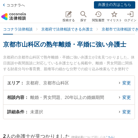
弁護士の方はこちら
ココナラへ
投稿する
探す
閲覧履歴
マイリスト
ログイン
ココナラ法律相談
京都府で法律相談できる弁護士
京都市で法律相談で
京都市山科区の熟年離婚・卒婚に強い弁護士
京都府の京都市山科区で熟年離婚・卒婚に強い弁護士が2名見つかりました。休
日面談や夜間面談に対応している弁護士なども掲載中。離婚・男女問題に関係
する財産分与や養育費、親権等の細かな分野での絞り込み検索もでき便利で
す。特に山科総合法律事務所の山田 博司弁護士や山科総合法律事務所の樋口 俊
介弁護士のプロフィール情報や弁護士費用、強みなどが注目されています。
エリア
京都府、京都市山科区
変更
『京都市山科区で土日や夜間に発生した熟年離婚・卒婚のトラブルを今すぐに
弁護士に相談したい』『熟年離婚・卒婚のトラブル解決の実績豊富な近くの弁
相談内容
離婚・男女問題、20年以上の婚姻期間
変更
護士を検索したい』『初回相談無料で熟年離婚・卒婚を法律相談できる京都市
山科区内の弁護士に相談予約したい』などでお困りの相談者さんにおすすめで
す。
詳細条件
未選択
変更
2
人の弁護士が見つかりました
(検索結果について詳しくは
こちら
)