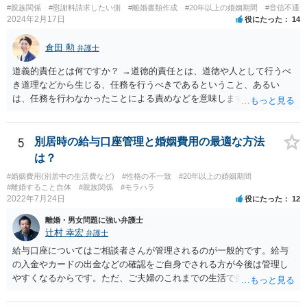
#親族関係
#慰謝料請求したい側
#離婚書類作成
#20年以上の婚姻期間
#音信不通
2024年2月17日
役にたった
14
倉田 勲
弁護士
道義的責任とは何ですか？ →道徳的責任とは、道徳や人として行うべ
き道理などから生じる、任務を行うべきであるということ、あるい
は、任務を行わなかったことによる責めなどを意味します。 道義的責
任では、倫理ないし道徳上の責任のため法的責任のような強制力や罰
則はありませんが、道義的責任を果たさないことで、他人からの信用
を無くす、不遇を受けるなどの一般的にはそのような事実上の不利益
5
別居時の給与口座管理と婚姻費用の最適な方法
が生じます。
は？
#婚姻費用(別居中の生活費など)
#性格の不一致
#20年以上の婚姻期間
#離婚すること自体
#親族関係
#モラハラ
2022年7月24日
役にたった
12
離婚・男女問題に強い弁護士
辻村 幸宏
弁護士
給与口座についてはご相談者さんが管理されるのが一般的です。給与
の入金やカードの出金などの確認をご自身でされる方が今後は管理し
やすくなるからです。ただ、ご夫婦のこれまでの生活で奥様が管理さ
れており不当な出金をしないというのであれば、それはそのまま維持
しても構わないとは思います。 隠し財産といっても、収入は給与だけ