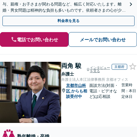
与、親権・お子さまが関わる問題など、幅広く対応いたします。離
婚・男女問題は精神的な負担も多いものです。依頼者さまの心が少し
でも軽くなるよう、親身に寄り添って対応いたします。
料金表を見る
電話でお問い合わせ
メールでお問い合わせ
両角 駿
京都府
インタビュー
を見る
弁護士
弁護士法人本江法律事務所 京都オフィス
営業時
京都市山科
面談方法(対面・
区
からも相
電話・ビデオな
間：本日
談受付中
ど)は応相談
定休日
熟年離婚・卒婚