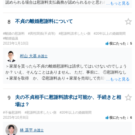
認められる場合は慰謝料支払義務が認められるかと思われます。 ま
た、夫婦関係が冷め切っているというのは不貞相手の発言であり、客
観的な事実かは不明なため、客観的な事実として婚姻関係が破綻して
いたことが証明できない限り、そのような説明を受けていたとしても
8
不貞の離婚慰謝料について
配偶者からの慰謝料請求については影響はあまりしないでしょう。 探
偵費用については認められるケースもありますが、一部に限られるも
#離婚の慰謝料
#異性関係(不貞等)
#慰謝料請求したい側
#20年以上の婚姻期間
のも多く、少なくとも最初から支払いに合意はせず、支払い義務がな
#離婚協議
2023年1月10日
役にたった
5
いことを主張し争うこととなるかと思われます。
村山 大基
弁護士
＞家屋を貰ったら不貞の離婚慰謝料は請求してはいけないのでしょう
か？ いえ、そんなことはありません。 ただ、事前に、 ①慰謝料なし
＋家屋を取得 か、 ②慰謝料あり＋家屋を売却して売却代金を分ける
の、どちらが得かは計算しておいた方がいいと思います。 ①の方が得
なら、慰謝料代わりに不動産全部もらう、はありだと思います。 ＞婚
姻費用は慰謝料とは別だと思うのですが 主人は世間の相場は200万や
9
夫の不貞相手に慰謝料請求は可能か、手続きと相
とどうなんでしょうか？アドバイスお願いいたします。 婚姻費用につ
場は？
いては、おっしゃる通り別です。 なので、ご主人の主張通り慰謝料を
#不倫慰謝料
#慰謝料請求したい側
#20年以上の婚姻期間
２００万円と考えるにしても、 婚姻費用＋慰謝料２００万円、が正し
2025年10月8日
役にたった
6
いです。 その上で、このまま離婚に応じない場合、婚姻費用が月４万
円なら、５年と少し婚姻費用を貰い続ければ 婚姻費用だけでも２００
林 遥平
弁護士
万円になりますので、早めに近所の弁護士に相談に行って対応につい