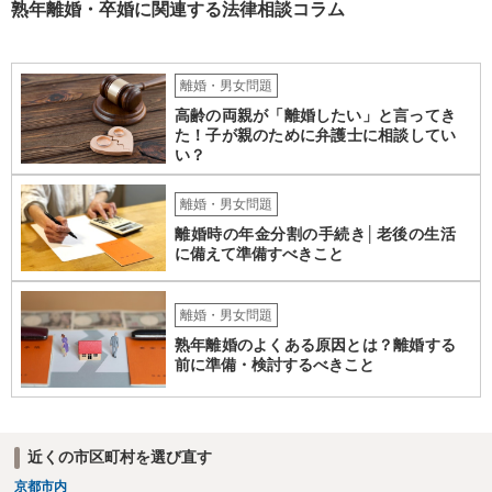
ば審判となりますが、 相手方の根拠のない主張に沿ったものになると
熟年離婚・卒婚に関連する法律相談コラム
は考え難いと思います。
離婚・男女問題
高齢の両親が「離婚したい」と言ってき
た！子が親のために弁護士に相談してい
い？
離婚・男女問題
離婚時の年金分割の手続き│老後の生活
に備えて準備すべきこと
離婚・男女問題
熟年離婚のよくある原因とは？離婚する
前に準備・検討するべきこと
近くの市区町村を選び直す
京都市内