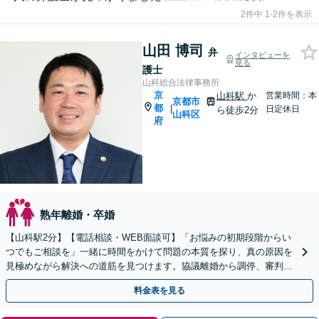
2件中 1-2件を表示
山田 博司
弁
インタビューを
見る
護士
山科総合法律事務所
京
山科駅
か
営業時間：本
京都市
都
|
日定休日
ら徒歩2分
山科区
府
熟年離婚・卒婚
【山科駅2分】【電話相談・WEB面談可】「お悩みの初期段階からい
つでもご相談を」一緒に時間をかけて問題の本質を探り、真の原因を
見極めながら解決への道筋を見つけます。協議離婚から調停、審判、
訴訟まで、離婚に関わる一連の手続きにすべて対応
料金表を見る