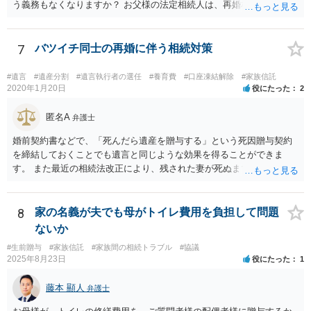
う義務もなくなりますか？ お父様の法定相続人は、再婚相手とご相談
者様なので、お父様の借金はご相談者様も相続することになります。
戸籍がどこにあるのかは関係ありません。 ただし、お父様が亡くなっ
たことを知ってから３か月以内に家庭裁判所にて「相続放棄」の手続
7
バツイチ同士の再婚に伴う相続対策
をすれば、ご相談者様はお父様の借金は相続しません。
#遺言
#遺産分割
#遺言執行者の選任
#養育費
#口座凍結解除
#家族信託
2020年1月20日
役にたった
2
匿名A
弁護士
婚前契約書などで、「死んだら遺産を贈与する」という死因贈与契約
を締結しておくことでも遺言と同じような効果を得ることができま
す。 また最近の相続法改正により、残された妻が死ぬまで家に住み続
けられる権利として「配偶者居住権」という制度が設けられましたの
で、その制度を活用する方法も考えられます。 もし契約書の作成まで
視野に入れておられる場合は、お近くの弁護士、できれば相続に強い
8
家の名義が夫でも母がトイレ費用を負担して問題
弁護士にご相談なさるとよいでしょう。
ないか
#生前贈与
#家族信託
#家族間の相続トラブル
#協議
2025年8月23日
役にたった
1
藤本 顯人
弁護士