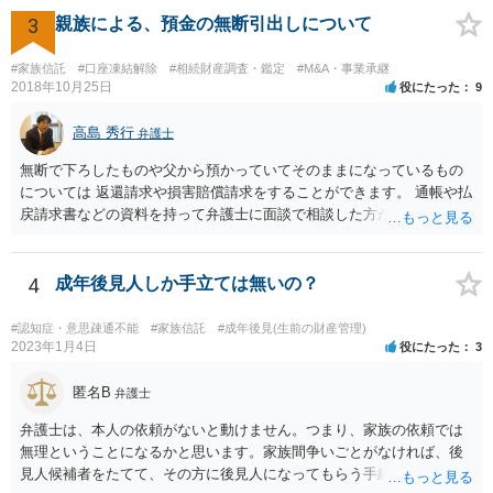
3
親族による、預金の無断引出しについて
#家族信託
#口座凍結解除
#相続財産調査・鑑定
#M&A・事業承継
2018年10月25日
役にたった
9
高島 秀行
弁護士
無断で下ろしたものや父から預かっていてそのままになっているもの
については 返還請求や損害賠償請求をすることができます。 通帳や払
戻請求書などの資料を持って弁護士に面談で相談した方がよいと思い
ます。
4
成年後見人しか手立ては無いの？
#認知症・意思疎通不能
#家族信託
#成年後見(生前の財産管理)
2023年1月4日
役にたった
3
匿名B
弁護士
弁護士は、本人の依頼がないと動けません。つまり、家族の依頼では
無理ということになるかと思います。家族間争いごとがなければ、後
見人候補者をたてて、その方に後見人になってもらう手続をすすめた