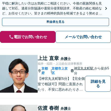
平穏に解決したい方はお気軽にご相談ください。今後の親族関係も見
越して対応。遺産分割協議や遺留分侵害額請求、不動産の絡む相続な
ど、お任せください。皆さまの精神的負担を軽減できるよう努めます
【完全個室】【休日・夜間は要相談】【丸太町駅3分】
料金表を見る
電話でお問い合わせ
メールでお問い合わせ
上辻 直章
弁護士
福井・稲田・上辻総合法律事務所
神宮丸太町駅
から徒歩5
京都
京都市上京
|
府
区
分
【神宮丸太町駅5分】【完全個
詳細を見
室で相談可】問題に直面され
る
たり、不安に思われたりされ
ている方々のサポートを行
い、問題を解決することはも
ちろんのこと、皆様が持たれ
佐渡 春樹
弁護士