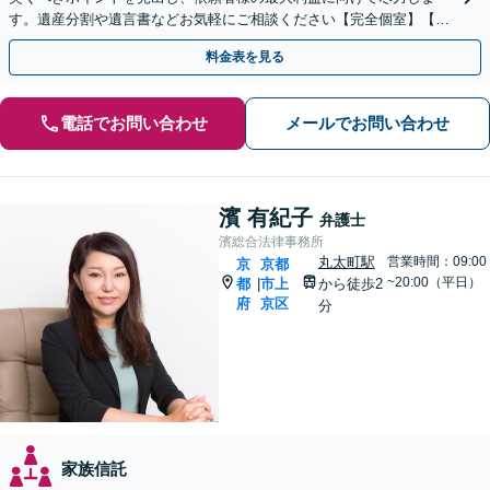
す。遺産分割や遺言書などお気軽にご相談ください【完全個室】【丸
太町駅5分】
料金表を見る
電話でお問い合わせ
メールでお問い合わせ
濱 有紀子
弁護士
濱総合法律事務所
丸太町駅
営業時間：09:00
京
京都
~20:00（平日）
都
市上
から徒歩2
|
府
京区
分
家族信託