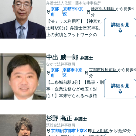
ている不安を少しでも解消し
弁護士法人佐渡・藤本法律事務所
てまいりたいと考えていま
神宮丸太町駅
から徒歩6
京都
京都市中京
|
す。
府
区
分
【法テラス利用可】【神宮丸
詳細を見
太町駅6分】弁護士歴35年以
る
上の実績とフットワークのダ
ブルサポート。小規模法律事
務所ならではのアットホーム
な雰囲気を心がけています。
中出 威一郎
弁護士
安心して気軽にご相談くださ
なかで法律事務所
い。
京都市役所前駅
から徒歩8
京都
京都市中京
|
府
区
分
【二条城前駅3分】【民事・刑
詳細を見
事・企業法務など幅広く対
る
応！】本来守られるべき権
利・利益を失うことが無いよ
う、これまでの経験を活かし
弁護してまいります。お一人
杉野 高正
弁護士
お一人の心情に寄り添いま
濱総合法律事務所
す。まずはご相談ください。
京都府
京都市上京区
丸太町駅
から徒歩2分
|
【完全個室】