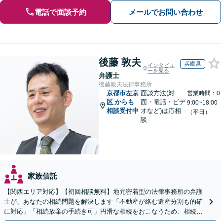
電話で面談予約
メールでお問い合わせ
後藤 敦夫
兵庫県
インタビュ
ーを見る
弁護士
後藤敦夫法律事務所
京都市左京
面談方法(対
営業時間：0
区
からも
面・電話・ビデ
9:00~18:00
相談受付中
オなど)は応相
（平日）
談
家族信託
【関西エリア対応】【初回相談無料】地元密着型の法律事務所の弁護
士が、あなたの相続問題を解決します「不動産が絡む遺産分割も的確
に対応」「相続放棄の手続き可」円滑な相続をおこなうため、相続問