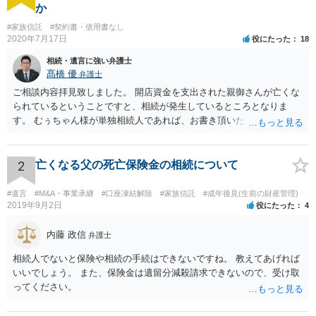
か
#家族信託
#契約書・借用書なし
2020年7月17日
役にたった
18
相続・遺言に強い弁護士
髙橋 優
弁護士
ご相談内容拝見致しました。 開店資金を支出された親御さんが亡くな
られているということですと、相続が発生しているところとなりま
す。 むぅちゃん様が単独相続人であれば、お書き頂いたような方法で
ご主人に書面を書いてもらうことで対応は可能かと思います。 他にも
相続人おられるということであれば、他の相続人との協議が必要とな
るところです。 また、当該点とは別にご主人から貸付ではなく贈与で
2
亡くなる父の死亡保険金の相続について
あると主張される可能性がございます。 その場合には、貸付であるこ
とを伺わせる事情をどれだけ積み重ねることが出来るか、というとこ
#遺言
#M&A・事業承継
#口座凍結解除
#家族信託
#成年後見(生前の財産管理)
ろとなります。 返済の事実や、返済を約束するメール等です。 金額の
2019年9月2日
役にたった
4
大きさや状況を考えると、一つ一つの問題を解決し、万が一に備えて
おく方が宜しいかと思います。 緊急という訳ではないかと思います
内藤 政信
弁護士
が、事前準備が早い方が有効な手段が増える傾向にありますので、早
相続人でないと保険や相続の手続はできないですね。 教えてあげれば
目に弁護士を入れられることを御検討頂くと良いかと思います。
いいでしょう。 また、保険金は遺留分減殺請求できないので、受け取
ってください。