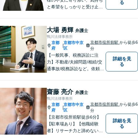
る
と希望をしっかりと受け止め
ます。解決の道筋を丁寧に示
し、納得と安心につながるよ
う真摯にサポートします。ど
大場 勇輝
弁護士
うぞお気軽にお話しくださ
鴨川法律事務所
い。【完全個室で相談可】
京都市役所前駅
から徒歩6
京都
京都市中京
|
【地域密着型の法律事務所】
府
区
分
【一般民事、税務訴訟に注
詳細を見
力】不動産/夫婦問題/相続/交
る
通事故/税務訴訟など。依頼者
の話に耳を傾け、それぞれの
悩みに応じた最良の選択肢を
提案できるよう尽力していま
齋藤 亮介
弁護士
す。【「京都市役所前駅」3番
鴨川法律事務所
出口6分】【駐車場あり】
京都市役所前駅
から徒歩6
京都
京都市中京
|
府
区
分
【京都市役所前駅徒歩6分】
詳細を見
【駐車場あり】【他職経験
る
者】リサーチ力と諦めない心
でクライアントの直面する問