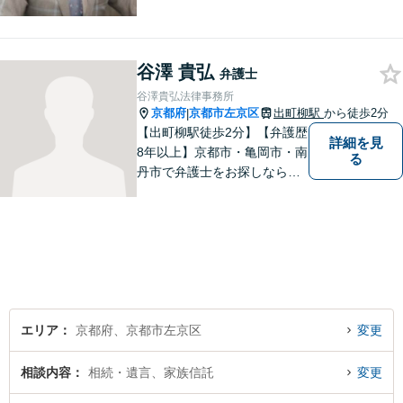
お聞きして、事件に応じた最
適の解決と明朗な弁護士費用
をご提案。お客様の権利と人
格を徹底的に守ります！
谷澤 貴弘
弁護士
谷澤貴弘法律事務所
京都府
京都市左京区
出町柳駅
から徒歩2分
|
【出町柳駅徒歩2分】【弁護歴
詳細を見
8年以上】京都市・亀岡市・南
る
丹市で弁護士をお探しならご
相談を！親しみやすく、事件
解決に向けてフットワーク軽
く行動できることが強みで
す。一人でも多くの方のお役
に立てるよう、尽力いたしま
す！
エリア
京都府、京都市左京区
変更
相談内容
相続・遺言、家族信託
変更