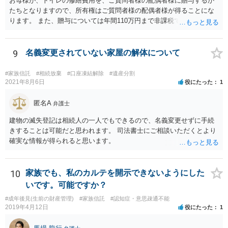
お母様が、トイレの修繕費用を、ご質問者様の配偶者様に贈与するか
たちとなりますので、所有権はご質問者様の配偶者様が得ることにな
ります。 また、贈与については年間110万円まで非課税であり、トイ
レの修繕費であればこの枠内に収まると思います。
9
名義変更されていない家屋の解体について
#家族信託
#相続放棄
#口座凍結解除
#遺産分割
2021年8月6日
役にたった
1
匿名A
弁護士
建物の滅失登記は相続人の一人でもできるので、名義変更せずに手続
きすることは可能だと思われます。 司法書士にご相談いただくとより
確実な情報が得られると思います。
10
家族でも、私のカルテを開示できないようにした
いです。可能ですか？
#成年後見(生前の財産管理)
#家族信託
#認知症・意思疎通不能
2019年4月12日
役にたった
1