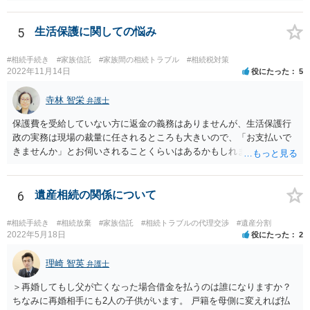
ほうが、今後もいろいろやりやすくなると思います。
5
生活保護に関しての悩み
#相続手続き
#家族信託
#家族間の相続トラブル
#相続税対策
2022年11月14日
役にたった
5
寺林 智栄
弁護士
保護費を受給していない方に返金の義務はありませんが、生活保護行
政の実務は現場の裁量に任されるところも大きいので、「お支払いで
きませんか」とお伺いされることくらいはあるかもしれません。 通報
するかどうかは、あなたとお父さんの妹さんとの関係などを総合的に
考えてご判断いただくのが良いと思います。
6
遺産相続の関係について
#相続手続き
#相続放棄
#家族信託
#相続トラブルの代理交渉
#遺産分割
2022年5月18日
役にたった
2
理崎 智英
弁護士
＞再婚してもし父が亡くなった場合借金を払うのは誰になりますか？
ちなみに再婚相手にも2人の子供がいます。 戸籍を母側に変えれば払