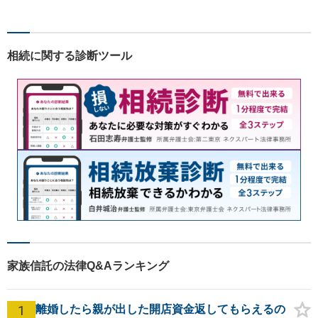
題を解決します。法令調査、
契約締結、契約トラブル、紛
争解決、債権回収など契約関
相続に関する診断ツール
係の実務経験多数。労働、知
財・情報、相続問題、刑事な
ども。
家族信託の法律Q&Aランキング
1
離婚したら親が出した開店資金返してもらえるの