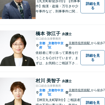
【丸太町駅徒歩3分】【刑事事
詳細を見
件】痴漢・盗撮・万引きや少
る
年事件など，刑事事件に関す
ることであれば幅広く対応で
きます。年間250件以上のご
相談に対応していた経験があ
ります。家族が逮捕されてし
橋本 弥江子
弁護士
まった場合もご相談くださ
谷口総合法律事務所
い。初回接見サービスも行っ
京都市役所前駅
から徒歩7
京都
京都市中京
|
ています。
府
区
分
依頼者に寄り添って業務を行
詳細を見
うことを心がけています。ま
る
ずは、お気軽にご相談下さ
い。
村川 美智子
弁護士
谷口総合法律事務所
京都市役所前駅
から徒歩7
京都
京都市中京
|
府
区
分
【神宮丸太町駅8分】ご相談者
詳細を見
様の不安に寄り添い、気持ち