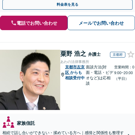
題は自分の代で解決しましょう【完全個室制】
料金表を見る
電話でお問い合わせ
メールでお問い合わせ
粟野 浩之
弁護士
京都府
あわの法律事務所
京都市左京
面談方法(対
営業時間：0
区
からも
面・電話・ビデ
9:00~20:00
相談受付中
オなど)は応相
（平日）
談
家族信託
相続で話し合いができない・揉めている方へ｜感情と関係性も整理す