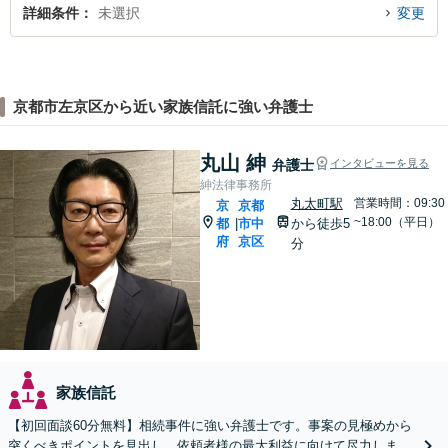
詳細条件
未選択
変更
京都市左京区から近い家族信託に強い弁護士
丸山 紳
弁護士
インタビューを見る
紳法律事務所
丸太町駅
営業時間：09:30
京
京都
~18:00（平日）
都
市中
から徒歩5
|
府
京区
分
家族信託
【初回面談60分無料】相続事件に強い弁護士です。事案の見極めから
突くべきポイントを見出し、依頼者様の最大利益に向けて尽力しま