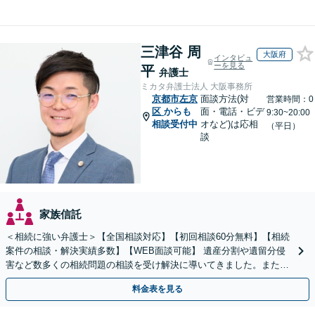
三津谷 周
大阪府
インタビュ
ーを見る
平
弁護士
ミカタ弁護士法人 大阪事務所
京都市左京
面談方法(対
営業時間：0
区
からも
面・電話・ビデ
9:30~20:00
相談受付中
オなど)は応相
（平日）
談
家族信託
＜相続に強い弁護士＞【全国相談対応】【初回相談60分無料】【相続
案件の相談・解決実績多数】【WEB面談可能】 遺産分割や遺留分侵
害など数多くの相続問題の相談を受け解決に導いてきました。また、
過去に１００件超の遺言作成のお手伝いをしました。
料金表を見る