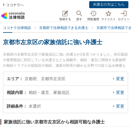
弁護士の方はこちら
ココナラへ
投稿する
探す
閲覧履歴
マイリスト
ログイン
ココナラ法律相談
京都府で法律相談できる弁護士
京都市で法律相談で
京都市左京区の家族信託に強い弁護士
京都府の京都市左京区で家族信託に強い弁護士が2名見つかりました。休日面談
や夜間面談に対応している弁護士なども掲載中。相続・遺言に関係する家族間
の相続トラブルや認知症の相続、遺産分割等の細かな分野での絞り込み検索も
でき便利です。特に角田龍平の法律事務所の角田 龍平弁護士や谷澤貴弘法律事
務所の谷澤 貴弘弁護士のプロフィール情報や弁護士費用、強みなどが注目され
エリア
京都府、京都市左京区
変更
ています。『京都市左京区で土日や夜間に発生した家族信託のトラブルを今す
ぐに弁護士に相談したい』『家族信託のトラブル解決の実績豊富な近くの弁護
相談内容
相続・遺言、家族信託
変更
士を検索したい』『初回相談無料で家族信託を法律相談できる京都市左京区内
の弁護士に相談予約したい』などでお困りの相談者さんにおすすめです。
詳細条件
未選択
変更
家族信託に強い京都市左京区から相談可能な弁護士