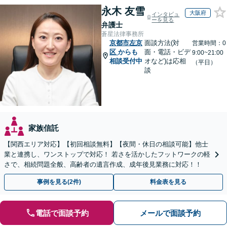
永木 友雪
大阪府
インタビュ
ーを見る
弁護士
蒼星法律事務所
京都市左京
面談方法(対
営業時間：0
区
からも
面・電話・ビデ
9:00~21:00
相談受付中
オなど)は応相
（平日）
談
家族信託
【関西エリア対応】【初回相談無料】【夜間・休日の相談可能】他士
業と連携し、ワンストップで対応！ 若さを活かしたフットワークの軽
さで、相続問題全般、高齢者の遺言作成、成年後見業務に対応！！
事例を見る(2件)
料金表を見る
電話で面談予約
メールで面談予約