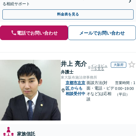
る相続サポート
料金表を見る
電話でお問い合わせ
メールでお問い合わせ
井上 亮介
大阪府
インタビュ
ーを見る
弁護士
東大阪布施法律事務所
京都市左京
面談方法(対
営業時間：1
区
からも
面・電話・ビデ
0:00~19:00
相談受付中
オなど)は応相
（平日）
談
家族信託