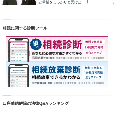
と希望をしっかりと受け止め
ます。解決の道筋を丁寧に示
し、納得と安心につながるよ
う真摯にサポートします。ど
うぞお気軽にお話しくださ
相続に関する診断ツール
い。【完全個室で相談可】
【地域密着型の法律事務所】
口座凍結解除の法律Q&Aランキング