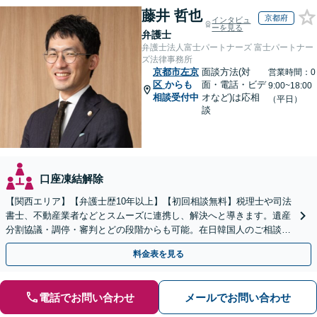
藤井 哲也
京都府
インタビュ
ーを見る
弁護士
弁護士法人富士パートナーズ 富士パートナー
ズ法律事務所
京都市左京
面談方法(対
営業時間：0
区
からも
面・電話・ビデ
9:00~18:00
相談受付中
オなど)は応相
（平日）
談
口座凍結解除
【関西エリア】【弁護士歴10年以上】【初回相談無料】税理士や司法
書士、不動産業者などとスムーズに連携し、解決へと導きます。遺産
分割協議・調停・審判とどの段階からも可能。在日韓国人のご相談も
対応しております【休日・夜間相談可】
料金表を見る
電話でお問い合わせ
メールでお問い合わせ