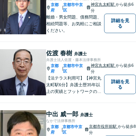
てまいりたいと考えていま
神宮丸太町駅
から徒歩6
京都
京都市中京
|
す。
府
区
分
離婚・男女問題、債務問題、
詳細を見
相続問題等、お気軽にご相談
る
ください。
佐渡 春樹
弁護士
弁護士法人佐渡・藤本法律事務所
神宮丸太町駅
から徒歩6
京都
京都市中京
|
府
区
分
【法テラス利用可】【神宮丸
詳細を見
太町駅6分】弁護士歴35年以
る
上の実績とフットワークのダ
ブルサポート。小規模法律事
務所ならではのアットホーム
な雰囲気を心がけています。
中出 威一郎
弁護士
安心して気軽にご相談くださ
なかで法律事務所
い。
京都市役所前駅
から徒歩8
京都
京都市中京
|
府
区
分