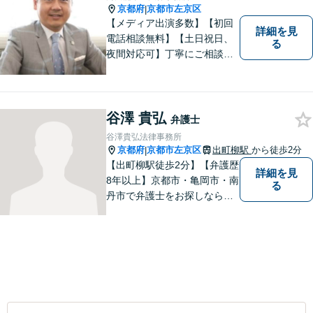
京都府
京都市左京区
|
【メディア出演多数】【初回
詳細を見
電話相談無料】【土日祝日、
る
夜間対応可】丁寧にご相談を
お聞きして、事件に応じた最
適の解決と明朗な弁護士費用
をご提案。お客様の権利と人
格を徹底的に守ります！
谷澤 貴弘
弁護士
谷澤貴弘法律事務所
京都府
京都市左京区
出町柳駅
から徒歩2分
|
【出町柳駅徒歩2分】【弁護歴
詳細を見
8年以上】京都市・亀岡市・南
る
丹市で弁護士をお探しならご
相談を！親しみやすく、事件
解決に向けてフットワーク軽
く行動できることが強みで
す。一人でも多くの方のお役
に立てるよう、尽力いたしま
す！