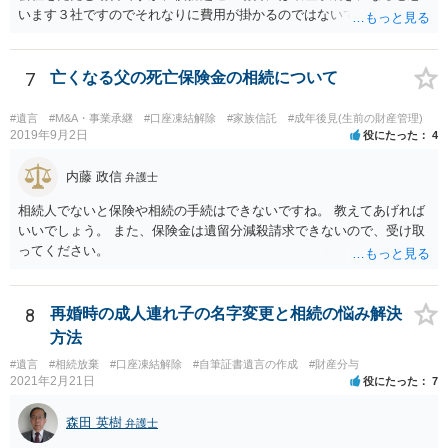
います３社ですのでそれなりに費用が掛かるのではないでしょうか。
7
亡くなる父の死亡保険金の相続について
#遺言
#M&A・事業承継
#口座凍結解除
#家族信託
#成年後見(生前の財産管理)
2019年9月2日
役にたった
4
内藤 政信
弁護士
相続人でないと保険や相続の手続はできないですね。 教えてあげれば
いいでしょう。 また、保険金は遺留分減殺請求できないので、受け取
ってください。
8
再婚時の成人連れ子の名字変更と相続の悩み解決
方法
#遺言
#相続放棄
#口座凍結解除
#自筆証書遺言の作成
#財産分与
2021年2月21日
役にたった
7
森田 英樹
弁護士