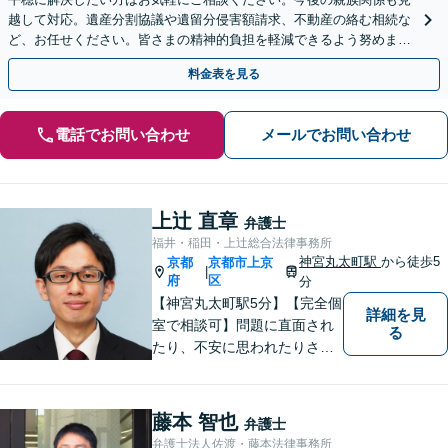
越して対応。遺産分割協議や遺留分侵害額請求、不動産の絡む相続な
ど、お任せください。皆さまの精神的負担を軽減できるよう努めます
【完全個室】【休日・夜間は要相談】【丸太町駅3分】
料金表を見る
電話でお問い合わせ
メールでお問い合わせ
上辻 直章
弁護士
福井・稲田・上辻総合法律事務所
神宮丸太町駅
から徒歩5
京都
京都市上京
|
府
区
分
【神宮丸太町駅5分】【完全個
詳細を見
室で相談可】問題に直面され
る
たり、不安に思われたりされ
ている方々のサポートを行
い、問題を解決することはも
ちろんのこと、皆様が持たれ
藤本 智也
弁護士
ている不安を少しでも解消し
弁護士法人佐渡・藤本法律事務所