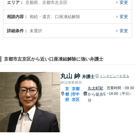
エリア
京都府、京都市左京区
変更
相談内容
相続・遺言、口座凍結解除
変更
詳細条件
未選択
変更
京都市左京区から近い口座凍結解除に強い弁護士
丸山 紳
弁護士
インタビューを見る
紳法律事務所
丸太町駅
営業時間：09:30
京
京都
~18:00（平日）
都
市中
から徒歩5
|
府
京区
分