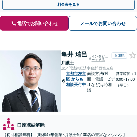
全個室】
料金表を見る
電話でお問い合わせ
メールでお問い合わせ
亀井 瑞邑
兵庫県
インタビュ
ーを見る
弁護士
虎ノ門法律経済事務所 西宮支店
京都市左京
面談方法(対
営業時間：1
区
からも
面・電話・ビデ
0:00~17:00
相談受付中
オなど)は応相
（平日）
談
口座凍結解除
【初回相談無料】【昭和47年創業×弁護士約100名の豊富なノウハウ】