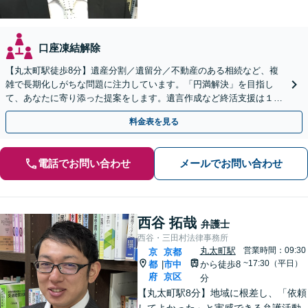
口座凍結解除
【丸太町駅徒歩8分】遺産分割／遺留分／不動産のある相続など、複
雑で長期化しがちな問題に注力しています。「円満解決」を目指し
て、あなたに寄り添った提案をします。遺言作成など終活支援は１１
万円（税込）〜。【明瞭会計・スピード対応】【他士業連携】
料金表を見る
電話でお問い合わせ
メールでお問い合わせ
西谷 拓哉
弁護士
西谷・三田村法律事務所
丸太町駅
営業時間：09:30
京
京都
~17:30（平日）
都
市中
から徒歩8
|
府
京区
分
【丸太町駅8分】地域に根差し、「依頼
してよかった」と実感できる弁護活動