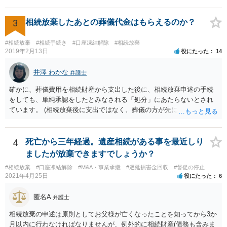
れた）人は、行政に提出する委任状の署名を偽造できるのでしょう
か？ 委任状を偽造して使用することはまでは依頼の範囲ではない
ので できないと思います。
3
相続放棄したあとの葬儀代金はもらえるのか？
#相続放棄
#相続手続き
#口座凍結解除
#相続放棄
2019年2月13日
役にたった
14
井澤 わかな
弁護士
確かに、葬儀費用を相続財産から支出した後に、相続放棄申述の手続
をしても、単純承認をしたとみなされる「処分」にあたらないとされ
ています。 (相続放棄後に支出ではなく、葬儀の方が先に来るのが通常
だと思いますので、葬儀→葬儀費用を相続財産から支出→相続放棄申
述の手続ということだと思いますが) ただ、葬儀費用ならいくらでもよ
いということではなく、身分相応の、社会的儀式として当然認められ
4
死亡から三年経過。遺産相続がある事を最近しり
る程度の金額に留まると考えた方がよいです。 もし、相続人の皆さん
ましたが放棄できますでしょうか？
に葬儀費用を支出する経済力がなく、質素な葬儀を行った費用であれ
#相続放棄
#口座凍結解除
#M&A・事業承継
#遅延損害金回収
#督促の停止
ば相続財産から支出しても単純承認と認められない可能性が高いの
2021年4月25日
役にたった
6
で、相続放棄申述が受理される可能性も高いと思います。
匿名A
弁護士
相続放棄の申述は原則としてお父様が亡くなったことを知ってから3か
月以内に行わなければなりませんが、例外的に相続財産(債務も含みま