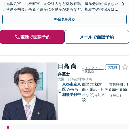
【元裁判官、元検察官、元公証人など複数在籍】遺産分割が進まない
／使途不明金がある／遺産に不動産があるなど、相続でのお悩みはご
相談ください【他士業連携で登記・税も対応】
料金表を見る
電話で面談予約
メールで面談予約
日髙 尚
大阪府
インタビュー
を見る
弁護士
大園・日髙法律事務所
京都市左京
面談方法(対
営業時間：1
区
からも
面・電話・ビデ
0:00~18:00
相談受付中
オなど)は応相
（平日）
談