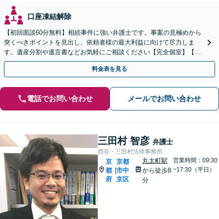
口座凍結解除
【初回面談60分無料】相続事件に強い弁護士です。事案の見極めから
突くべきポイントを見出し、依頼者様の最大利益に向けて尽力しま
す。遺産分割や遺言書などお気軽にご相談ください【完全個室】【丸
太町駅5分】
料金表を見る
電話でお問い合わせ
メールでお問い合わせ
三田村 智彦
弁護士
西谷・三田村法律事務所
丸太町駅
営業時間：09:30
京
京都
~17:30（平日）
都
市中
から徒歩8
|
府
京区
分