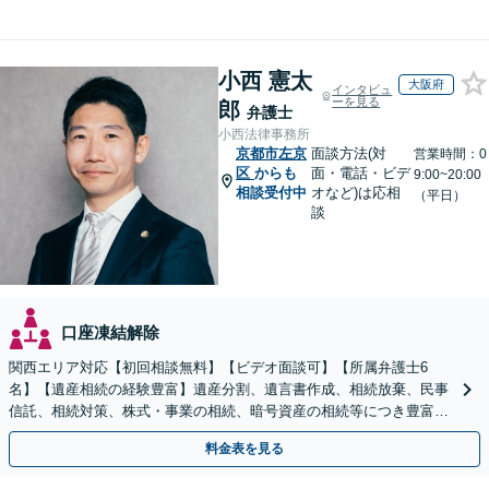
小西 憲太
大阪府
インタビュ
ーを見る
郎
弁護士
小西法律事務所
京都市左京
面談方法(対
営業時間：0
区
からも
面・電話・ビデ
9:00~20:00
相談受付中
オなど)は応相
（平日）
談
口座凍結解除
関西エリア対応【初回相談無料】【ビデオ面談可】【所属弁護士6
名】【遺産相続の経験豊富】遺産分割、遺言書作成、相続放棄、民事
信託、相続対策、株式・事業の相続、暗号資産の相続等につき豊富な
対応実績。【バリアフリー】【完全個室対応】
料金表を見る