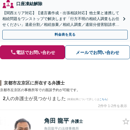
口座凍結解除
【関西エリア対応】【遺言書作成・出張相談対応】他士業と連携して
相続問題をワンストップで解決します「行方不明の相続人調査もお任
せください」遺産分割／相続放棄／相続人調査／遺留分侵害額請求／
登記など【休日・夜間面談可】【分割払い対応】
料金表を見る
電話でお問い合わせ
メールでお問い合わせ
京都市左京区に所在する弁護士
京都市左京区の事務所等での面談予約が可能です。
2
人の弁護士が見つかりました
(検索結果について詳しくは
こちら
)
2件中 1-2件を表示
角田 龍平
弁護士
角田龍平の法律事務所