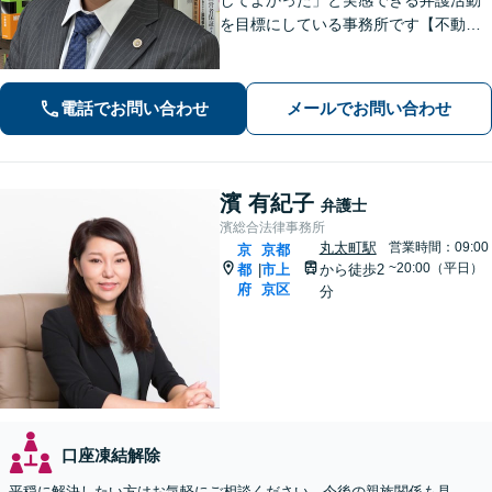
を目標にしている事務所です【不動
産・住まい】宅地建物取引士の試験に
合格、不動産分野の取扱実績あり【相
続・遺言】相談者さまに寄り添い、円
電話でお問い合わせ
メールでお問い合わせ
滑な相続を目指します
濱 有紀子
弁護士
濱総合法律事務所
丸太町駅
営業時間：09:00
京
京都
~20:00（平日）
都
市上
から徒歩2
|
府
京区
分
口座凍結解除
平穏に解決したい方はお気軽にご相談ください。今後の親族関係も見