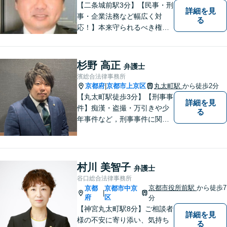
【二条城前駅3分】【民事・刑
詳細を見
事・企業法務など幅広く対
る
応！】本来守られるべき権
利・利益を失うことが無いよ
う、これまでの経験を活かし
弁護してまいります。お一人
杉野 高正
弁護士
お一人の心情に寄り添いま
濱総合法律事務所
す。まずはご相談ください。
京都府
京都市上京区
丸太町駅
から徒歩2分
|
【完全個室】
【丸太町駅徒歩3分】【刑事事
詳細を見
件】痴漢・盗撮・万引きや少
る
年事件など，刑事事件に関す
ることであれば幅広く対応で
きます。年間250件以上のご
相談に対応していた経験があ
ります。家族が逮捕されてし
村川 美智子
弁護士
まった場合もご相談くださ
谷口総合法律事務所
い。初回接見サービスも行っ
京都市役所前駅
から徒歩7
京都
京都市中京
|
ています。
府
区
分
【神宮丸太町駅8分】ご相談者
詳細を見
様の不安に寄り添い、気持ち
る