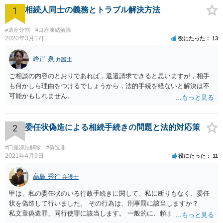
1
相続人同士の義務とトラブル解決方法
#遺産分割
#口座凍結解除
2020年3月17日
役にたった
13
峰岸 泉
弁護士
ご相談の内容のとおりであれば，返還請求できると思いますが，相手
も何かしら理由をつけるでしょうから，法的手続を経ないと解決は不
可能かもしれません。
2
委任状偽造による相続手続きの問題と法的対応策
#口座凍結解除
#偽造罪
2021年4月9日
役にたった
11
高島 秀行
弁護士
甲は、私の委任状のいる行政手続きに関して、私に断りもなく、委任
状を偽造して行いました。 その行為は、刑事罰に該当しますか？
私文章偽造罪、同行使罪に該当します。 一般的に、頼まれた（委任さ