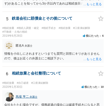
す)があることを知ってから3か月以内であれば相続放棄の申述が認め
られる可能性もありますので、通知が届いたのが3か月以内の話なので
したら、早急に家裁に行って相続放棄の申述をしたい旨告げて必要な
書類を提出されることをおすすめいたします。 なお、お父様の債務が
5
鉄道会社に賠償金とその後について
他にもあるかもしれないというリスクを考えますと、相続放棄の申述
にあたっては、法テラスの無料相談等を利用して弁護士に相談するこ
#相続放棄
#相続人調査・確定
#相続手続き
#相続放棄
#口座凍結解除
とも十分考えられるかと存じます。また、ご記載いただいた事実関係
#不動産・土地の相続
2019年6月28日
役にたった
6
を拝見するかぎり、再婚相手のかたは既に相続放棄をされている可能
性があるかもしれません。
匿名A
弁護士
情報を小出しにされますといつまでも質問と回答にキリがありません
ので、後はお近くの弁護士にご相談下さい。
6
相続放棄と会社整理について
#相続放棄
#自己破産
#口座凍結解除
2020年1月30日
役にたった
10
馬場 亨二
弁護士
会社をたたむ場合ですが、債務超過の場合には破産手続きになると思