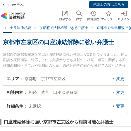
弁護士の方はこちら
ココナラへ
投稿する
探す
閲覧履歴
マイリスト
ログイン
ココナラ法律相談
京都府で法律相談できる弁護士
京都市で法律相談で
京都市左京区の口座凍結解除に強い弁護士
京都府の京都市左京区で口座凍結解除に強い弁護士が2名見つかりました。休日
面談や夜間面談に対応している弁護士なども掲載中。相続・遺言に関係する家
族間の相続トラブルや認知症の相続、遺産分割等の細かな分野での絞り込み検
索もでき便利です。特に角田龍平の法律事務所の角田 龍平弁護士や谷澤貴弘法
律事務所の谷澤 貴弘弁護士のプロフィール情報や弁護士費用、強みなどが注目
エリア
京都府、京都市左京区
変更
されています。『京都市左京区で土日や夜間に発生した口座凍結解除のトラブ
ルを今すぐに弁護士に相談したい』『口座凍結解除のトラブル解決の実績豊富
相談内容
相続・遺言、口座凍結解除
変更
な近くの弁護士を検索したい』『初回相談無料で口座凍結解除を法律相談でき
る京都市左京区内の弁護士に相談予約したい』などでお困りの相談者さんにお
すすめです。
詳細条件
未選択
変更
口座凍結解除に強い京都市左京区から相談可能な弁護士