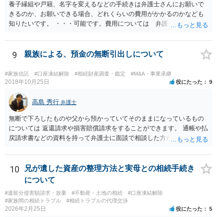
養子縁組や戸籍、名字を変えるなどの手続きは弁護士さんにお願いで
きるのか、お願いできる場合、どれくらいの費用がかかるのかなども
知りたいです。 ・・・可能です。費用については 弁護士と直接面談
の上 内容を確認し 協議の上個別に契約によって決まることになっ
ています。 やはり、成人した子のことまでごちゃごちゃ考えず、自分
の事だけ考えるべきなのでしょうか ・・・お子さんの事をまで含め良
9
親族による、預金の無断引出しについて
い解決案があればお悩みになるのは当然と言えば当然のことです。 彼
と親子関係を結びたいと思っているが、名字は変えたくない・・・養
#家族信託
#口座凍結解除
#相続財産調査・鑑定
#M&A・事業承継
子縁組の必要があり 氏も変更することになります。 しかし 彼は成人
2018年10月25日
役にたった
9
しているとは言え、自分の子と私の連れ子、全て平等にしたいと希
望。もちろん私もそうできればと思います。 ・・・婚姻前の契約 あ
高島 秀行
弁護士
るいは 遺言書などで その意思を実現する方法はあります。 弁護
無断で下ろしたものや父から預かっていてそのままになっているもの
士に相談してみてください。
については 返還請求や損害賠償請求をすることができます。 通帳や払
戻請求書などの資料を持って弁護士に面談で相談した方がよいと思い
ます。
10
兄が遺した資産の整理方法と実母との相続手続き
について
#遺留分侵害額請求・放棄
#不動産・土地の相続
#口座凍結解除
#家族間の相続トラブル
#相続トラブルの代理交渉
2026年2月25日
役にたった
5