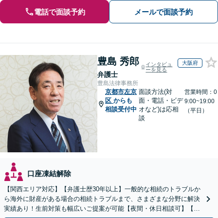
電話で面談予約
メールで面談予約
豊島 秀郎
大阪府
インタビュ
ーを見る
弁護士
豊島法律事務所
京都市左京
面談方法(対
営業時間：0
区
からも
面・電話・ビデ
9:00~19:00
相談受付中
オなど)は応相
（平日）
談
口座凍結解除
【関西エリア対応】【弁護士歴30年以上】一般的な相続のトラブルか
ら海外に財産がある場合の相続トラブルまで、さまざまな分野に解決
実績あり！生前対策も幅広いご提案が可能【夜間・休日相談可】【完