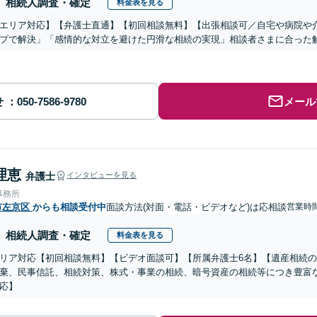
相続人調査・確定
料金表を見る
エリア対応】【弁護士直通】【初回相談無料】【出張相談可／自宅や病院や
プで解決」「感情的な対立を避けた円滑な相続の実現」相談者さまに合った
せ
メール
理恵
弁護士
インタビューを見る
事務所
市左京区
からも相談受付中
面談方法(対面・電話・ビデオなど)は応相談
営業時
相続人調査・確定
料金表を見る
リア対応【初回相談無料】【ビデオ面談可】【所属弁護士6名】【遺産相続
棄、民事信託、相続対策、株式・事業の相続、暗号資産の相続等につき豊富
応】