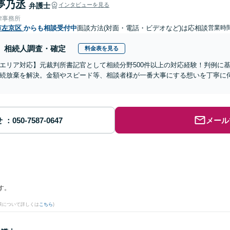
夢乃丞
弁護士
インタビューを見る
律事務所
市左京区
からも相談受付中
面談方法(対面・電話・ビデオなど)は応相談
営業時
相続人調査・確定
料金表を見る
エリア対応】元裁判所書記官として相続分野500件以上の対応経験！判例に
続放棄を解決。金額やスピード等、相談者様が一番大事にする想いを丁寧に伺
せ
メール
す。
果について詳しくは
こちら
)