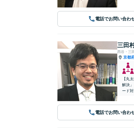
電話でお問い合わ
三田村
西谷・三
京都
【丸太
解決」
ード対
電話でお問い合わ