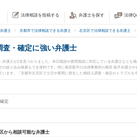
法律相談を投稿する
弁護士を探す
法律Q
弁護士
京都市で法律相談できる弁護士
左京区で法律相談できる弁護士
調査・確定に強い弁護士
い弁護士が2名見つかりました。休日面談や夜間面談に対応している弁護士なども
での絞り込み検索もでき便利です。特に角田龍平の法律事務所の角田 龍平弁護士や
ています。『京都市左京区で土日や夜間に発生した相続人調査・確定のトラブルを
検索したい』『初回相談無料で相続人調査・確定を法律相談できる京都市左京区内
確定
区から相談可能な弁護士