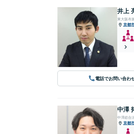
井上 
東大阪布
京都
電話でお問い合わ
中澤 
中澤総合
京都