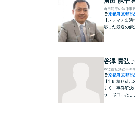
角田 龍平
角田龍平の法律事
京都府
京都市
|
【メディア出演
応じた最適の解
谷澤 貴弘
谷澤貴弘法律事務
京都府
京都市
|
【出町柳駅徒歩
すく、事件解決
う、尽力いたし