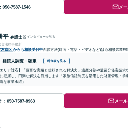
メー
耕平
弁護士
インタビューを見る
総合法律事務所
市左京区
からも相談受付中
面談方法(対面・電話・ビデオなど)は応相談
営業時
相続人調査・確定
料金表を見る
エリア対応】「豊富な実績と信頼される解決力」遺産分割や遺留分侵害請求
に把握し、円満な解決を目指します「家族信託制度を活用した財産管理・承
滑な事業承継」
せ
メール