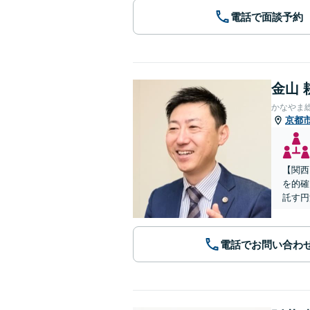
電話で面談予約
金山 
かなやま
京都
【関西
を的確
託す円
電話でお問い合わ