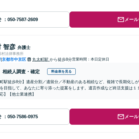
せ
メール
 智彦
弁護士
田村法律事務所
府
京都市中京区
丸太町駅
から徒歩8分
営業時間：本日定休日
|
相続人調査・確定
料金表を見る
町駅徒歩8分】遺産分割／遺留分／不動産のある相続など、複雑で長期化し
を目指して、あなたに寄り添った提案をします。遺言作成など終活支援は１
応】【他士業連携】
せ
メール