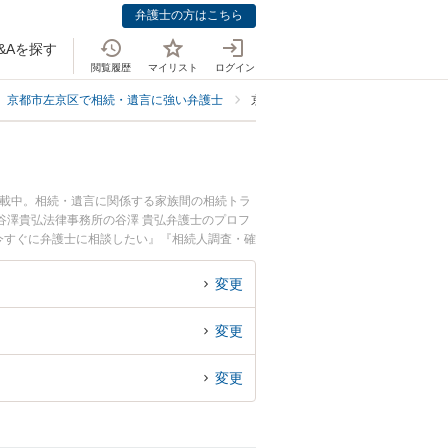
弁護士の方はこちら
&Aを探す
閲覧履歴
マイリスト
ログイン
京都市左京区で相続・遺言に強い弁護士
京都市左京区で相続人調査・確定に
掲載中。相続・遺言に関係する家族間の相続トラ
谷澤貴弘法律事務所の谷澤 貴弘弁護士のプロフ
今すぐに弁護士に相談したい』『相続人調査・確
の弁護士に相談予約したい』などでお困りの相談
変更
変更
変更