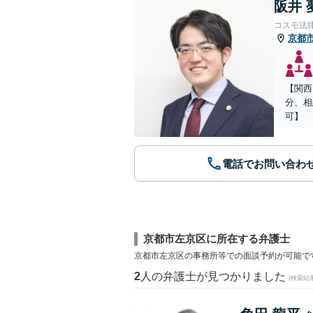
阪井 
コスモ法
京都
【関西
分、相
可】
電話でお問い合わ
京都市左京区に所在する弁護士
京都市左京区の事務所等での面談予約が可能で
2
人の弁護士が見つかりました
(検索結