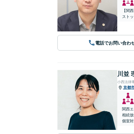
【関西
ストッ
電話でお問い合わ
川並 
小西法律
京都
関西エ
相続放
個室対