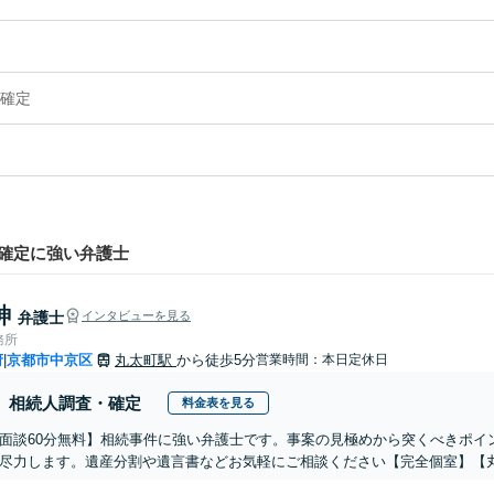
確定
確定に強い弁護士
紳
弁護士
インタビューを見る
務所
府
京都市中京区
丸太町駅
から徒歩5分
営業時間：本日定休日
|
相続人調査・確定
料金表を見る
面談60分無料】相続事件に強い弁護士です。事案の見極めから突くべきポイ
尽力します。遺産分割や遺言書などお気軽にご相談ください【完全個室】【