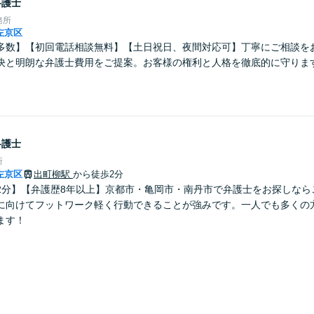
弁護士
務所
左京区
多数】【初回電話相談無料】【土日祝日、夜間対応可】丁寧にご相談を
決と明朗な弁護士費用をご提案。お客様の権利と人格を徹底的に守りま
弁護士
所
左京区
出町柳駅
から徒歩2分
2分】【弁護歴8年以上】京都市・亀岡市・南丹市で弁護士をお探しなら
に向けてフットワーク軽く行動できることが強みです。一人でも多くの
ます！