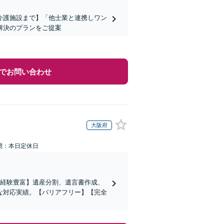
介護施設まで】「他士業と連携しワン
解決のプランをご提案
でお問い合わせ
大阪府
間：本日定休日
の経験豊富】遺産分割、遺言書作成、
な対応実績。【バリアフリー】【完全