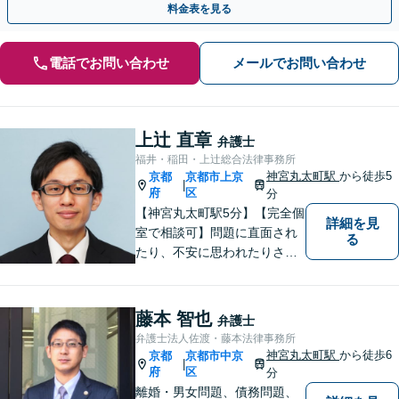
料金表を見る
電話でお問い合わせ
メールでお問い合わせ
上辻 直章
弁護士
福井・稲田・上辻総合法律事務所
神宮丸太町駅
から徒歩5
京都
京都市上京
|
府
区
分
【神宮丸太町駅5分】【完全個
詳細を見
室で相談可】問題に直面され
る
たり、不安に思われたりされ
ている方々のサポートを行
い、問題を解決することはも
ちろんのこと、皆様が持たれ
藤本 智也
弁護士
ている不安を少しでも解消し
弁護士法人佐渡・藤本法律事務所
てまいりたいと考えていま
神宮丸太町駅
から徒歩6
京都
京都市中京
|
す。
府
区
分
離婚・男女問題、債務問題、