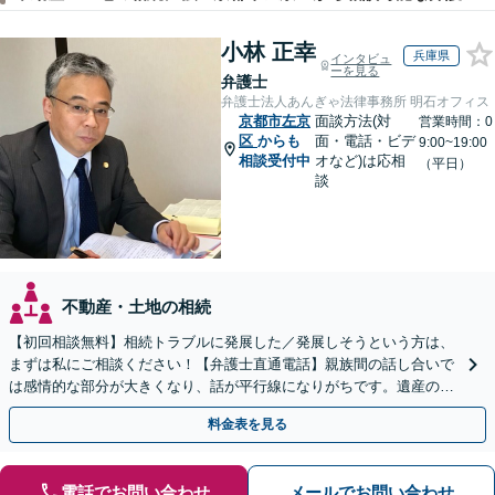
小林 正幸
兵庫県
インタビュ
ーを見る
弁護士
弁護士法人あんぎゃ法律事務所 明石オフィス
京都市左京
面談方法(対
営業時間：0
区
からも
面・電話・ビデ
9:00~19:00
相談受付中
オなど)は応相
（平日）
談
不動産・土地の相続
【初回相談無料】相続トラブルに発展した／発展しそうという方は、
まずは私にご相談ください！【弁護士直通電話】親族間の話し合いで
は感情的な部分が大きくなり、話が平行線になりがちです。遺産の使
い込みもご相談ください。泥沼化する前にお電話ください。
料金表を見る
電話でお問い合わせ
メールでお問い合わせ