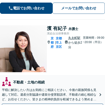
合格、不動産分野の取扱実績あり【相
続・遺言】相談者さまに寄り添い、円
電話でお問い合わせ
メールでお問い合わせ
滑な相続を目指します
濱 有紀子
弁護士
濱総合法律事務所
丸太町駅
営業時間：09:00
京
京都
~20:00（平日）
都
市上
から徒歩2
|
府
京区
分
不動産・土地の相続
平穏に解決したい方はお気軽にご相談ください。今後の親族関係も見
越して対応。遺産分割協議や遺留分侵害額請求、不動産の絡む相続な
ど、お任せください。皆さまの精神的負担を軽減できるよう努めます
【完全個室】【休日・夜間は要相談】【丸太町駅3分】