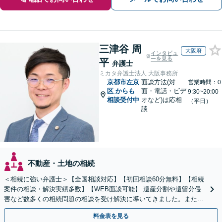
三津谷 周
大阪府
インタビュ
ーを見る
平
弁護士
ミカタ弁護士法人 大阪事務所
京都市左京
面談方法(対
営業時間：0
区
からも
面・電話・ビデ
9:30~20:00
相談受付中
オなど)は応相
（平日）
談
不動産・土地の相続
＜相続に強い弁護士＞【全国相談対応】【初回相談60分無料】【相続
案件の相談・解決実績多数】【WEB面談可能】 遺産分割や遺留分侵
害など数多くの相続問題の相談を受け解決に導いてきました。また、
過去に１００件超の遺言作成のお手伝いをしました。
料金表を見る