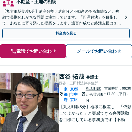
不動産・土地の相続
【丸太町駅徒歩8分】遺産分割／遺留分／不動産のある相続など、複
雑で長期化しがちな問題に注力しています。「円満解決」を目指し
て、あなたに寄り添った提案をします。遺言作成など終活支援は１１
万円（税込）〜。【明瞭会計・スピード対応】【他士業連携】
料金表を見る
電話でお問い合わせ
メールでお問い合わせ
西谷 拓哉
弁護士
西谷・三田村法律事務所
丸太町駅
営業時間：09:30
京
京都
~17:30（平日）
都
市中
から徒歩8
|
府
京区
分
【丸太町駅8分】地域に根差し、「依頼
してよかった」と実感できる弁護活動
を目標にしている事務所です【不動
産・住まい】宅地建物取引士の試験に