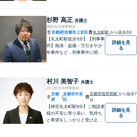
利・利益を失うことが無いよ
う、これまでの経験を活かし
弁護してまいります。お一人
杉野 高正
弁護士
お一人の心情に寄り添いま
濱総合法律事務所
す。まずはご相談ください。
京都府
京都市上京区
丸太町駅
から徒歩2分
|
【完全個室】
【丸太町駅徒歩3分】【刑事事
詳細を見
件】痴漢・盗撮・万引きや少
る
年事件など，刑事事件に関す
ることであれば幅広く対応で
きます。年間250件以上のご
相談に対応していた経験があ
ります。家族が逮捕されてし
村川 美智子
弁護士
まった場合もご相談くださ
谷口総合法律事務所
い。初回接見サービスも行っ
京都市役所前駅
から徒歩7
京都
京都市中京
|
ています。
府
区
分
【神宮丸太町駅8分】ご相談者
詳細を見
様の不安に寄り添い、気持ち
る
と希望をしっかりと受け止め
ます。解決の道筋を丁寧に示
し、納得と安心につながるよ