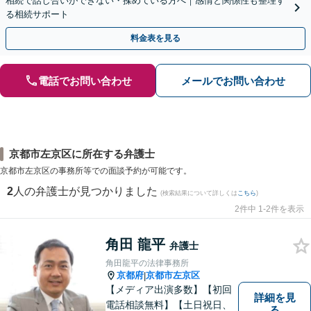
相続で話し合いができない・揉めている方へ｜感情と関係性も整理す
る相続サポート
料金表を見る
電話でお問い合わせ
メールでお問い合わせ
京都市左京区に所在する弁護士
京都市左京区の事務所等での面談予約が可能です。
2
人の弁護士が見つかりました
(検索結果について詳しくは
こちら
)
2件中 1-2件を表示
角田 龍平
弁護士
角田龍平の法律事務所
京都府
京都市左京区
|
【メディア出演多数】【初回
詳細を見
電話相談無料】【土日祝日、
る