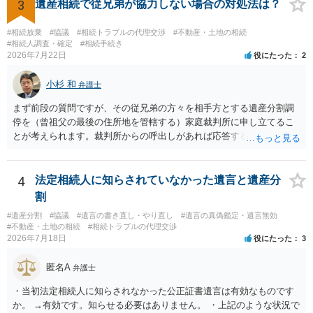
医師の意見書、筆跡鑑定 が提出されればその効力が否定される可能性
3
遺産相続で従兄弟が協力しない場合の対処法は？
はありますが、 ・伯母様自身が分割協議に加わっていること ・御祖母
様の意に反する遺産分割協議を行う実益が誰にあったかの立証が困難
#相続放棄
#協議
#相続トラブルの代理交渉
#不動産・土地の相続
であること からすると、実際に遺産分割協議の効力が否定される可能
#相続人調査・確定
#相続手続き
2026年7月22日
役にたった
2
性はそれほど高くない（立証のハードルは非常に高い）ということが
言えると思います。
小杉 和
弁護士
まず前段の質問ですが、その従兄弟の方々を相手方とする遺産分割調
停を（曾祖父の最後の住所地を管轄する）家庭裁判所に申し立てるこ
とが考えられます。裁判所からの呼出しがあれば応答する可能性がま
だあるのではないでしょうか。 後段の質問については、相続放棄は可
能と思われます。時間が思った以上にないので必要書類をてきぱきと
揃える必要があります。その点是非御注意ください。
4
法定相続人に知らされていなかった遺言と遺産分
割
#遺産分割
#協議
#遺言の書き直し・やり直し
#遺言の真偽鑑定・遺言無効
#不動産・土地の相続
#相続トラブルの代理交渉
2026年7月18日
役にたった
3
匿名A
弁護士
・当初法定相続人に知らされなかった公正証書遺言は有効なものです
か。 →有効です。知らせる必要はありません。 ・上記のような状況で