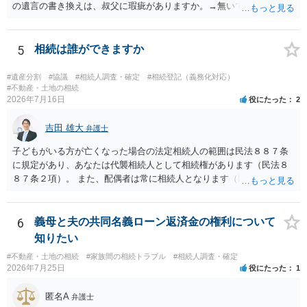
の遺言の書き換えは、叔父に瑕疵がありますか。→無いです。 ・分割
する場合の比率は、現状で、客観的に見てどの程度が妥当と考えられ
ますか。 →本人が自由に決められますので、どこが妥当とは言えない
です。客観的な基準もありません。 ・できれば穏やかに、分割を拒否
5
相続は誰ができますか
することはできますか。 →分割を拒否するということは、遺産はいら
ないということでしょうか。遺言で、受取を指定されててもいらない
#遺産分割
#協議
#相続人調査・確定
#相続登記（義務化対応）
と拒否することはできます。理由を説明する必要はありません。
#不動産・土地の相続
2026年7月16日
役にたった
2
吉田 雄大
弁護士
子どもがいる方が亡くなった場合の法定相続人の範囲は民法８８７条
に規定があり、あなたは代襲相続人として相続権があります（民法８
８７条２項）。 また、配偶者は常に相続人となります（民法８９０
条）。 「祖父の子供３人」の方の配偶者がご健在であれば、その方に
も相続権があります。つまり、孫５人に加えて「おじ又はおば」にも
相続権がある可能性があります。
6
義母と夫の共同名義ローン返済金の権利について
知りたい
#不動産・土地の相続
#家族間の相続トラブル
#相続人調査・確定
2026年7月25日
役にたった
1
匿名A
弁護士