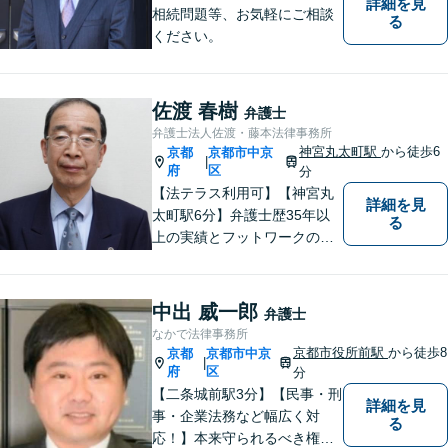
詳細を見
相続問題等、お気軽にご相談
る
ください。
佐渡 春樹
弁護士
弁護士法人佐渡・藤本法律事務所
神宮丸太町駅
から徒歩6
京都
京都市中京
|
府
区
分
【法テラス利用可】【神宮丸
詳細を見
太町駅6分】弁護士歴35年以
る
上の実績とフットワークのダ
ブルサポート。小規模法律事
務所ならではのアットホーム
な雰囲気を心がけています。
中出 威一郎
弁護士
安心して気軽にご相談くださ
なかで法律事務所
い。
京都市役所前駅
から徒歩8
京都
京都市中京
|
府
区
分
【二条城前駅3分】【民事・刑
詳細を見
事・企業法務など幅広く対
る
応！】本来守られるべき権