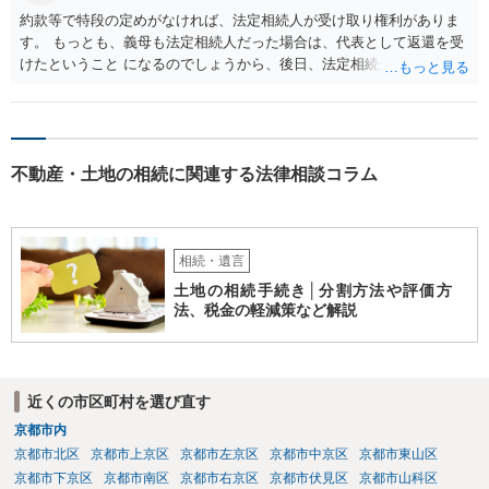
約款等で特段の定めがなければ、法定相続人が受け取り権利がありま
す。 もっとも、義母も法定相続人だった場合は、代表として返還を受
けたということ になるのでしょうから、後日、法定相続分に基づいて
精算を求めることは可能と思います。
不動産・土地の相続に関連する法律相談コラム
相続・遺言
土地の相続手続き│分割方法や評価方
法、税金の軽減策など解説
近くの市区町村を選び直す
京都市内
京都市北区
京都市上京区
京都市左京区
京都市中京区
京都市東山区
京都市下京区
京都市南区
京都市右京区
京都市伏見区
京都市山科区