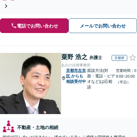
電話でお問い合わせ
メールでお問い合わせ
粟野 浩之
弁護士
京都府
あわの法律事務所
京都市左京
面談方法(対
営業時間：0
区
からも
面・電話・ビデ
9:00~20:00
相談受付中
オなど)は応相
（平日）
談
不動産・土地の相続