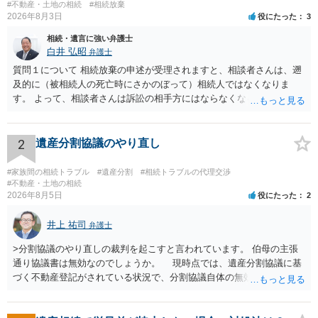
#不動産・土地の相続
#相続放棄
2026年8月3日
役にたった
3
相続・遺言に強い弁護士
白井 弘昭
弁護士
質問１について 相続放棄の申述が受理されますと、相談者さんは、遡
及的に（被相続人の死亡時にさかのぼって）相続人ではなくなりま
す。 よって、相談者さんは訴訟の相手方にはならなくなるので（明け
渡し請求の対象ではなくなるので）請求棄却となります。 相続放棄受
理証明を家庭裁判所で取得し、コピーを答弁書に添えて裁判所に提出
してください。 質問２について 請求棄却を求める答弁書を提出すれ
2
遺産分割協議のやり直し
ば、第１回期日は出席する必要がありません。その日は差支え（用事
があり出席できない）との記載で十分です。 質問３について 弁護士で
#家族間の相続トラブル
#遺産分割
#相続トラブルの代理交渉
はないので、ｍｉｎｔｓでの提出の必要は無いと思います。郵送（期
#不動産・土地の相続
2026年8月5日
役にたった
2
限までに届けばよい）で十分です。 詳細は、書面記載の裁判所書記官
にお問い合わせください。 以上、ご参考まで。
井上 祐司
弁護士
>分割協議のやり直しの裁判を起こすと言われています。 伯母の主張
通り協議書は無効なのでしょうか。 現時点では、遺産分割協議に基
づく不動産登記がされている状況で、分割協議自体の無効を裁判所が
認めたわけではないので、分割協議の効力に影響はありません。 先
方の訴訟の主張及び立証次第ですが、 ・御祖母様の認知能力に関する