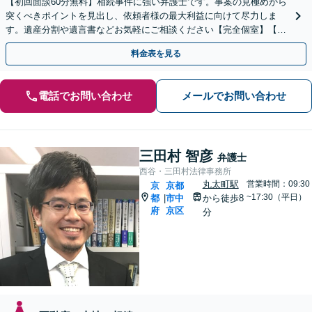
【初回面談60分無料】相続事件に強い弁護士です。事案の見極めから
突くべきポイントを見出し、依頼者様の最大利益に向けて尽力しま
す。遺産分割や遺言書などお気軽にご相談ください【完全個室】【丸
太町駅5分】
料金表を見る
電話でお問い合わせ
メールでお問い合わせ
三田村 智彦
弁護士
西谷・三田村法律事務所
丸太町駅
営業時間：09:30
京
京都
~17:30（平日）
都
市中
から徒歩8
|
府
京区
分