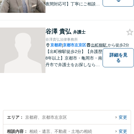
夜間対応可】丁寧にご相談を
お聞きして、事件に応じた最
適の解決と明朗な弁護士費用
をご提案。お客様の権利と人
格を徹底的に守ります！
谷澤 貴弘
弁護士
谷澤貴弘法律事務所
京都府
京都市左京区
出町柳駅
から徒歩2分
|
【出町柳駅徒歩2分】【弁護歴
詳細を見
8年以上】京都市・亀岡市・南
る
丹市で弁護士をお探しならご
相談を！親しみやすく、事件
解決に向けてフットワーク軽
く行動できることが強みで
す。一人でも多くの方のお役
に立てるよう、尽力いたしま
す！
エリア
京都府、京都市左京区
変更
相談内容
相続・遺言、不動産・土地の相続
変更