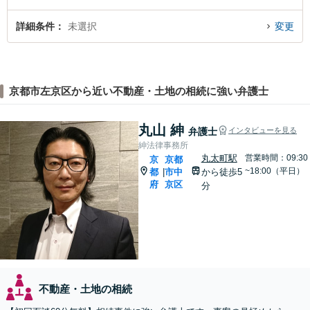
詳細条件
未選択
変更
京都市左京区から近い不動産・土地の相続に強い弁護士
丸山 紳
弁護士
インタビューを見る
紳法律事務所
丸太町駅
営業時間：09:30
京
京都
~18:00（平日）
都
市中
から徒歩5
|
府
京区
分
不動産・土地の相続