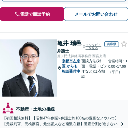
電話で面談予約
メールでお問い合わせ
亀井 瑞邑
兵庫県
インタビュ
ーを見る
弁護士
虎ノ門法律経済事務所 西宮支店
京都市左京
面談方法(対
営業時間：1
区
からも
面・電話・ビデ
0:00~17:00
相談受付中
オなど)は応相
（平日）
談
不動産・土地の相続
【初回相談無料】【昭和47年創業×弁護士約100名の豊富なノウハウ】
【元裁判官、元検察官、元公証人など複数在籍】遺産分割が進まない