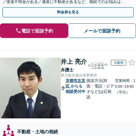
／使途不明金がある／遺産に不動産があるなど、相続でのお悩みはご
相談ください【他士業連携で登記・税も対応】
料金表を見る
電話で面談予約
メールで面談予約
井上 亮介
大阪府
インタビュ
ーを見る
弁護士
東大阪布施法律事務所
京都市左京
面談方法(対
営業時間：1
区
からも
面・電話・ビデ
0:00~19:00
相談受付中
オなど)は応相
（平日）
談
不動産・土地の相続