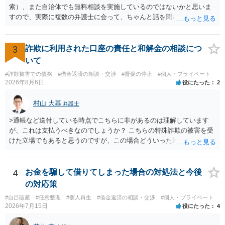
索）、また自治体でも無料相談を実施しているのではないかと思いま
すので、実際に複数の弁護士に会って、ちゃんと話を聞いてくれる
方、高圧的ではない方に相談した方が良いでしょう。その弁護士の方
はそもそも事案を把握できていないようですので、御相談の案件につ
いては弁護士として能力不足なのかもしれません。相手にしない方が
3
詐欺に利用された口座の責任と和解金の相談につ
良いと思います。ただ、仮想通貨詐欺の被害回復は現実的には難しい
いて
かもしれません。
#詐欺被害での債務
#借金返済の相談・交渉
#督促の停止
#個人・プライベート
2026年8月6日
役にたった
2
村山 大基
弁護士
>通帳など送付している時点でこちらに非があるのは理解しています
が、これは支払うべきなのでしょうか？ こちらの特殊詐欺の被害を受
けた立場でもあると思うのですが、この場合どういった対処が必要で
しょうか？ →依頼するかどうかは別にして、弁護士に相談に行った方
がいいとは思います。 そもそも、特殊詐欺関係なく旦那さんの行為
は法に触れる可能性もあります。 ＞100万を支払わず穏便に和解する
4
お金を騙して借りてしまった場合の対処法と今後
ことは可能でしょうか？ →一般的には難しいです。相談者さんも１０
の対応策
０万円の被害を受けたとして、１円も払わないで和解したいと言われ
#自己破産
#任意整理
#個人再生
#借金返済の相談・交渉
#個人・プライベート
たら、 できるだけ重い刑罰を与えて欲しい、と思われるのではない
2026年7月15日
役にたった
4
でしょうか。 ＞弁護士さんに入ってもらうことで支払額が下がること
はありますか？ そこはあり得ます、ただ、弁護士費用かけるならその