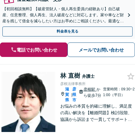
【初回相談無料】【破産管財人・個人再生委員の経験あり】自己破
産、任意整理、個人再生、法人破産などに対応します。家や車など財
産を残して借金を減らしたい方はお早めにご相談ください。最適な解
決手段をご提案します【関西エリア対応】
料金表を見る
電話でお問い合わせ
メールでお問い合わせ
林 直樹
弁護士
彦根法律事務所
滋
彦
彦根駅
か
営業時間：09:30~2
賀
根
|
1:00（平日）
ら徒歩7分
県
市
お悩みの本質を的確に理解し、満足度
の高い解決を【離婚問題】検討段階、
協議から訴訟まで一貫してサポート
【インターネット】投稿・書き込み削
除、発信者情報開示請求、損害賠償請