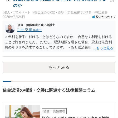
のか
#個人・プライベート
#借金返済の相談・交渉
#詐欺被害での債務
#闇金被害
2026年7月24日
役にたった
2
借金・債務整理に強い弁護士
白井 弘昭
弁護士
＞年利を勝手に付けることはどうなのですか。 合意なく利息を付ける
ことは許されません。 ただし、返済期限を過ぎた場合、貸主は法定利
息の年３％を請求することができます。 ＞あと返済義務はありますか
借りたお金の返済か、勝手につけられた利息がが分かりませんが、借
りたお金は返さなければいけませんし、勝手につけた利息は返済不要
です。 以上、ご参考まで。
もっとみる
借金返済の相談・交渉に関連する法律相談コラム
借金・債務整理