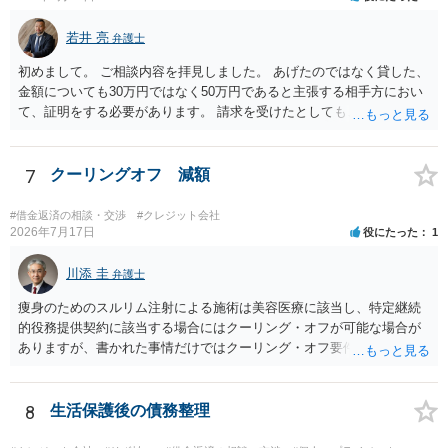
若井 亮
弁護士
初めまして。 ご相談内容を拝見しました。 あげたのではなく貸した、
金額についても30万円ではなく50万円であると主張する相手方におい
て、証明をする必要があります。 請求を受けたとしても、もらったも
のであることを伝え、貸したというのであれば証拠を出すよう申し入
れることになるでしょう。 請求があるまでは、こちらからアクション
を起こす必要はないかと思います。
7
クーリングオフ 減額
#借金返済の相談・交渉
#クレジット会社
2026年7月17日
役にたった
1
川添 圭
弁護士
痩身のためのスルリム注射による施術は美容医療に該当し、特定継続
的役務提供契約に該当する場合にはクーリング・オフが可能な場合が
ありますが、書かれた事情だけではクーリング・オフ要件を満たして
いるかどうか（そもそも特定継続的役務提供契約に該当するかどう
か）が不明です。仮に特定継続的役務提供契約に該当する場合には、
クーリング・オフができない場合でも中途解約は可能ですが、この点
8
生活保護後の債務整理
も含めて、最寄りの消費生活センターで詳しい資料をもとに相談して
いただいた方がよいでしょう。