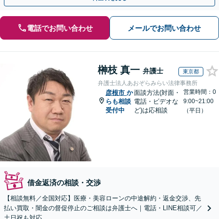
電話でお問い合わせ
メールでお問い合わせ
榊枝 真一
弁護士
東京都
弁護士法人あおぞらみらい法律事務所
営業時間：0
彦根市
か
面談方法(対面・
らも相談
電話・ビデオな
9:00~21:00
受付中
ど)は応相談
（平日）
借金返済の相談・交渉
【相談無料／全国対応】医療・美容ローンの中途解約・返金交渉、先
払い買取・闇金の督促停止のご相談は弁護士へ｜電話・LINE相談可／
土日祝も対応