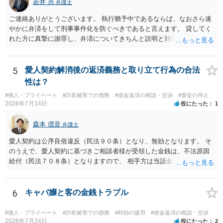
若井 亮
弁護士
分賠償に回すことも考えられるので、 兼ね合いは考えてみましょう。
ご連絡ありがとうございます。 執行猶予中であるならば、なおさら速
やかに弁済をして刑事事件化を防ぐべきであると言えます。 貸してく
れた方に真摯に謝罪し、弁済についてきちんと説明と対応を行ってい
くことに尽きるかと思います。
5
愛人契約解消後の返済義務と取り立て行為の合法
性は？
#個人・プライベート
#詐欺被害での債務
#借金返済の相談・交渉
#督促の停止
2026年7月14日
役にたった
1
森本 偲音
弁護士
愛人契約は公序良俗違反（民法９０条）となり、無効となります。 そ
のうえで、愛人契約に基づきご相談者様が受領した金銭は、不法原因
給付（民法７０８条）となりますので、 相手方は当該金銭の返還請求
をすることはできません。 以上、ご参考までに。
6
キャバ嬢と客の金銭トラブル
#個人・プライベート
#詐欺被害での債務
#時効の援用
#借金返済の相談・交渉
2026年7月24日
役にたった
2