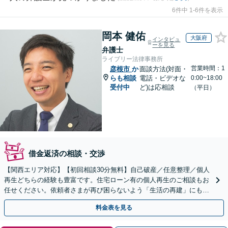
6件中 1-6件を表示
岡本 健佑
大阪府
インタビュ
ーを見る
弁護士
ライブリー法律事務所
営業時間：1
彦根市
か
面談方法(対面・
らも相談
電話・ビデオな
0:00~18:00
受付中
ど)は応相談
（平日）
借金返済の相談・交渉
【関西エリア対応】【初回相談30分無料】自己破産／任意整理／個人
再生どちらの経験も豊富です。住宅ローン有の個人再生のご相談もお
任せください。依頼者さまが再び困らないよう「生活の再建」にも気
を配り、経済生活を立て直せるようサポートします
料金表を見る