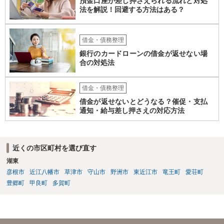
預金口座が差し押さえられる流れと対処
法を解説！回避する方法はある？
借金・債務整理
銀行のカードローンの借金が返せない場
合の対処法
借金・債務整理
借金が返せないとどうなる？催促・支払
通知・給与差し押さえの対応方法
近くの市区町村を選び直す
湖東
彦根市
近江八幡市
草津市
守山市
野洲市
東近江市
竜王町
愛荘町
豊郷町
甲良町
多賀町