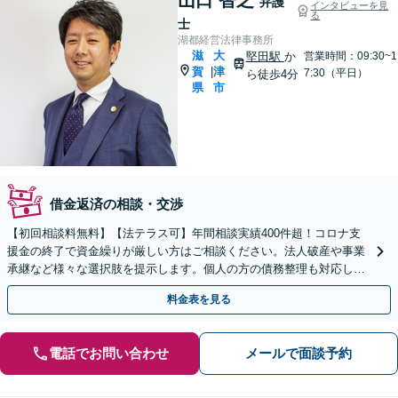
弁護
インタビューを見
る
士
湖都経営法律事務所
滋
大
堅田駅
か
営業時間：09:30~1
賀
津
|
7:30（平日）
ら徒歩4分
県
市
借金返済の相談・交渉
【初回相談料無料】【法テラス可】年間相談実績400件超！コロナ支
援金の終了で資金繰りが厳しい方はご相談ください。法人破産や事業
承継など様々な選択肢を提示します。個人の方の債務整理も対応して
います【堅田駅4分】【無料駐車場あり】
料金表を見る
電話でお問い合わせ
メールで面談予約