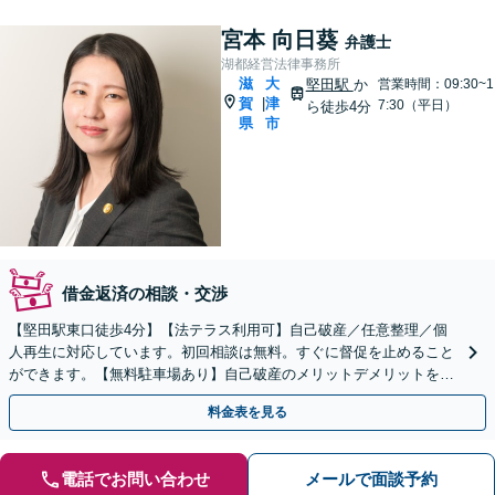
宮本 向日葵
弁護士
湖都経営法律事務所
滋
大
堅田駅
か
営業時間：09:30~1
賀
津
|
7:30（平日）
ら徒歩4分
県
市
借金返済の相談・交渉
【堅田駅東口徒歩4分】【法テラス利用可】自己破産／任意整理／個
人再生に対応しています。初回相談は無料。すぐに督促を止めること
ができます。【無料駐車場あり】自己破産のメリットデメリットを説
明し誤解を払拭。
料金表を見る
電話でお問い合わせ
メールで面談予約