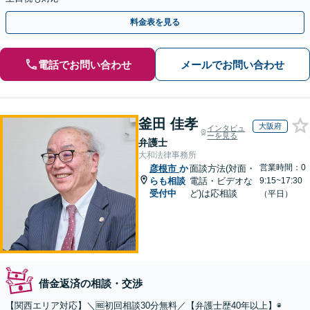
料金表を見る
電話でお問い合わせ
メールでお問い合わせ
釜田 佳孝
大阪府
インタビュ
ーを見る
弁護士
大和法律事務所
営業時間：0
彦根市
か
面談方法(対面・
らも相談
電話・ビデオな
9:15~17:30
受付中
ど)は応相談
（平日）
借金返済の相談・交渉
【関西エリア対応】＼🆓初回相談30分無料／【弁護士歴40年以上】◉