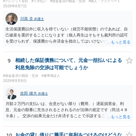
#クレジット会社
#リボ払い
#借金返済の相談・交渉
#個人・プライベート
2026年8月7日
川添 圭
弁護士
生活保護費以外に収入を得ていない（就労不能状態）のであれば、自
己破産を選択することになります（個人再生はそもそも裁判所の認可
を受けられず、保護費から弁済金を捻出してはいけないため任意整理
という選択肢もありません）。法テラスの法律扶助を利用すれば弁護
士費用は法テラスが負担し、裁判所の予納金等も法テラスが援助して
くれるため、弁護士へ自己破産を任せれば解決します。
9
相続した保証債務について、元金一括払いによる
利息免除の交渉は可能でしょうか
#借金返済の相談・交渉
#連帯保証人
2026年8月6日
吉田 雄大
弁護士
月額２万円の支払いは、合意がない限り（費用、）遅延損害金、利
息、元金の順番に充当されるとされるのが法律の規定です（民法４８
９条）。 交渉の結果元金だけ弁済することで示談することは、弁護士
が関わる債務整理ではしばしばあることです。公的機関は減額に応じ
ることには消極的なことが多いものの、お近くの弁護士にご依頼しチ
ャレンジなさる意義は十分にあると思います。
10
お金の貸し借りに勝手に年利をつけるのはどうな