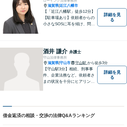
ローイング法律事務所
滋賀県
近江八幡市
|
【「近江八幡駅」徒歩12分】
詳細を見
【駐車場あり】依頼者からの
る
小さなSOSに耳を傾け、問題
解決に導くことが出来る、そ
んな弁護士でありたいと考え
ております。 ぜひ一度私にご
相談ください。
酒井 謙介
弁護士
守山法律事務所
滋賀県
守山市
守山駅
から徒歩3分
|
【守山駅3分】相続、刑事事
詳細を見
件、企業法務など。依頼者さ
る
まの状況を十分にヒアリング
し、あらゆる観点から解決策
をご提案してまいります。丁
寧に、迅速に、柔軟に対応し
ます。お気軽にご相談くださ
い【隣接駐車場あり】
借金返済の相談・交渉の法律Q&Aランキング