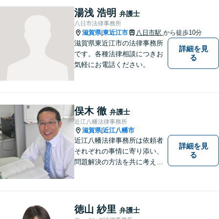
湯浅 浩明
弁護士
八日市法律事務所
滋賀県
東近江市
八日市駅
から徒歩10分
|
滋賀県東近江市の法律事務所
詳細を見
です。各種法律相談につきお
る
気軽にお電話ください。
俣木 徹
弁護士
近江八幡法律事務所
滋賀県
近江八幡市
|
近江八幡法律事務所は依頼者
詳細を見
それぞれの事情に寄り添い、
る
問題解決の方法を共に考える
場所です。「弁護士に相談す
べき悩みなのかわからない
方」も、ぜひお気軽にご相談
ください。
徳山 紗里
弁護士