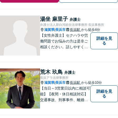
湯坐 麻里子
弁護士
弁護士法人新白河総合法律事務所 長浜事務所
滋賀県
長浜市
長浜駅
から徒歩4分
|
【女性弁護士】セクハラや労
詳細を見
働問題でお悩みの方は是非ご
る
相談ください。話しやすく相
談しやすい弁護士です。
荒木 玖鳥
弁護士
長浜アラ法律事務所
滋賀県
長浜市
長浜駅
から徒歩10分
|
【当日～3営業日以内に相談可
詳細を見
能】【夜間・休日相談対応】
る
交通事故、刑事事件、離婚・
男女問題に注力しておりま
す。まずはお気軽にご相談く
ださい。