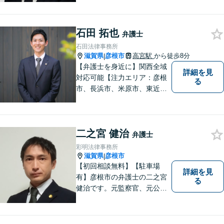
い。法人・個人問わず幅広い
案件を取り扱っています。
石田 拓也
弁護士
石田法律事務所
滋賀県
彦根市
高宮駅
から徒歩8分
|
【弁護士を身近に】関西全域
詳細を見
対応可能【注力エリア：彦根
る
市、長浜市、米原市、東近江
市、近江八幡市】日常で起こ
り得る法律問題の解決へ特
化。生まれ育った地元の皆さ
二之宮 健治
まに、不安を和らげベストな
弁護士
解決策を提供します「迅速丁
彩明法律事務所
寧」【無料相談有・駐車場完
滋賀県
彦根市
|
備】【英語対応可】
【初回相談無料】【駐車場
詳細を見
有】彦根市の弁護士の二之宮
る
健治です。元監察官、元公務
員の経歴を活かし、皆様のト
ラブル解決をしっかりサポー
トいたします。