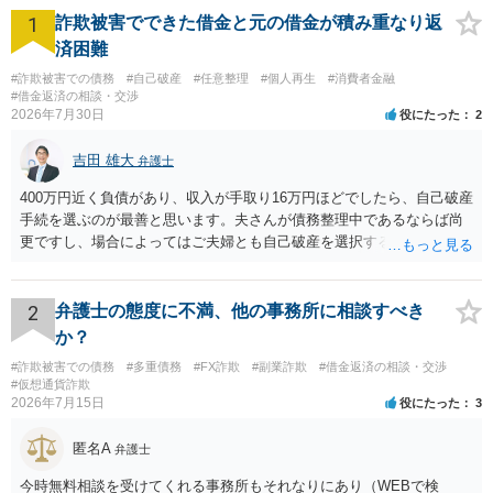
1
詐欺被害でできた借金と元の借金が積み重なり返
済困難
#詐欺被害での債務
#自己破産
#任意整理
#個人再生
#消費者金融
#借金返済の相談・交渉
2026年7月30日
役にたった
2
吉田 雄大
弁護士
400万円近く負債があり、収入が手取り16万円ほどでしたら、自己破産
手続を選ぶのが最善と思います。夫さんが債務整理中であるならば尚
更ですし、場合によってはご夫婦とも自己破産を選択する方法もある
と思います。
2
弁護士の態度に不満、他の事務所に相談すべき
か？
#詐欺被害での債務
#多重債務
#FX詐欺
#副業詐欺
#借金返済の相談・交渉
#仮想通貨詐欺
2026年7月15日
役にたった
3
匿名A
弁護士
今時無料相談を受けてくれる事務所もそれなりにあり（WEBで検