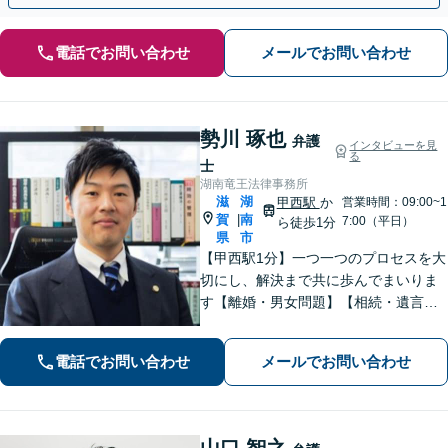
電話でお問い合わせ
メールでお問い合わせ
勢川 琢也
弁護
インタビューを見
る
士
湖南竜王法律事務所
滋
湖
甲西駅
か
営業時間：09:00~1
賀
南
|
7:00（平日）
ら徒歩1分
県
市
【甲西駅1分】一つ一つのプロセスを大
切にし、解決まで共に歩んでまいりま
す【離婚・男女問題】【相続・遺言】
はもちろん【インターネット：削除請
求、開示請求、損害賠償請求】【労
電話でお問い合わせ
メールでお問い合わせ
働・雇用：事業会社での勤務経験あ
り】まで幅広くご相談に応じます【We
b面談OK】
山口 智之