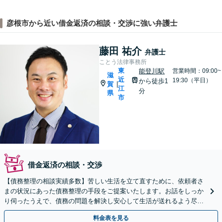
彦根市から近い借金返済の相談・交渉に強い弁護士
藤田 祐介
弁護士
ことう法律事務所
東
能登川駅
営業時間：09:00~
滋
近
19:30（平日）
から徒歩1
賀
|
江
分
県
市
借金返済の相談・交渉
【債務整理の相談実績多数】苦しい生活を立て直すために、依頼者さ
まの状況にあった債務整理の手段をご提案いたします。お話をしっか
り伺ったうえで、債務の問題を解決し安心して生活が送れるよう尽力
いたします。お早めにご相談ください【分割払い対応可能】
料金表を見る