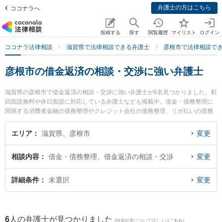
弁護士の方はこちら
ココナラへ
投稿する
探す
閲覧履歴
マイリスト
ログイン
ココナラ法律相談
滋賀県で法律相談できる弁護士
彦根市で法律相談で
彦根市の借金返済の相談・交渉に強い弁護士
滋賀県の彦根市で借金返済の相談・交渉に強い弁護士が6名見つかりました。初
回面談無料や休日面談に対応している弁護士なども掲載中。借金・債務整理に
関係する消費者金融の債務整理やクレジット会社の債務整理、リボ払いの債務
整理等の細かな分野での絞り込み検索もでき便利です。特に彦根法律事務所の
林 直樹弁護士や南彦根法律事務所の鈴木 司弁護士、生駒法律事務所の矢田 圭
エリア
滋賀県、彦根市
変更
弁護士のプロフィール情報や弁護士費用、強みなどが注目されています。『彦
根市で土日や夜間に発生した借金返済の相談・交渉のトラブルを今すぐに弁護
相談内容
借金・債務整理、借金返済の相談・交渉
変更
士に相談したい』『借金返済の相談・交渉のトラブル解決の実績豊富な近くの
弁護士を検索したい』『初回相談無料で借金返済の相談・交渉を法律相談でき
る彦根市内の弁護士に相談予約したい』などでお困りの相談者さんにおすすめ
詳細条件
未選択
変更
です。
6
人の弁護士が見つかりました
(検索結果について詳しくは
こちら
)