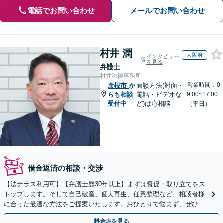
電話でお問い合わせ
メールでお問い合わせ
村井 潤
大阪府
インタビュー
を見る
弁護士
村井法律事務所
営業時間：0
彦根市
か
面談方法(対面・
らも相談
電話・ビデオな
9:00~17:00
受付中
ど)は応相談
（平日）
借金返済の相談・交渉
【法テラス利用可】【弁護士歴30年以上】まずは督促・取り立てをス
トップします。そして自己破産、個人再生、任意整理など、相談者様
に合った最適な方法をご提案いたします。おひとりで悩まず、ぜひご
相談ください。【法人破産も対応】
料金表を見る