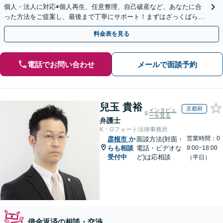
個人・法人に対応◉個人再生、任意整理、自己破産など、あなたに合
った方法をご提案し、最後まで丁寧にサポート！まずはざっくばらん
にお話ししましょう◉お気軽にご相談ください
料金表を見る
電話でお問い合わせ
メールで面談予約
兒玉 貴裕
京都府
インタビュ
ーを見る
弁護士
K・Gフォート法律事務所
営業時間：0
彦根市
か
面談方法(対面・
らも相談
電話・ビデオな
9:00~18:00
受付中
ど)は応相談
（平日）
借金返済の相談・交渉