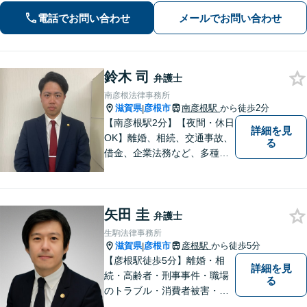
求など幅広く対応【オンライン面談】
電話でお問い合わせ
メールでお問い合わせ
【彦根駅7分】
鈴木 司
弁護士
南彦根法律事務所
滋賀県
彦根市
南彦根駅
から徒歩2分
|
【南彦根駅2分】【夜間・休日
詳細を見
OK】離婚、相続、交通事故、
る
借金、企業法務など、多種多
様なご相談にお応えしており
ます。スピード感を持った対
応と密なコミュニケーション
矢田 圭
をモットーに、皆様それぞれ
弁護士
に合った解決を図ってまいり
生駒法律事務所
ます。お気軽にご相談くださ
滋賀県
彦根市
彦根駅
から徒歩5分
|
い。
【彦根駅徒歩5分】離婚・相
詳細を見
続・高齢者・刑事事件・職場
る
のトラブル・消費者被害・法
人倒産などはお任せくださ