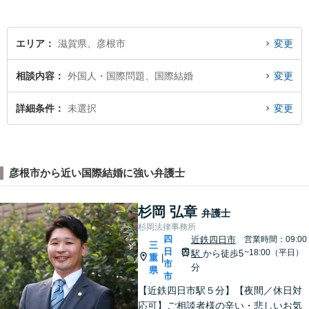
エリア
滋賀県、彦根市
変更
相談内容
外国人・国際問題、国際結婚
変更
詳細条件
未選択
変更
彦根市から近い国際結婚に強い弁護士
杉岡 弘章
弁護士
杉岡法律事務所
四
近鉄四日市
営業時間：09:00
三
日
~18:00（平日）
駅
から徒歩5
重
|
市
分
県
市
【近鉄四日市駅５分】【夜間／休日対
応可】ご相談者様の辛い・悲しいお気