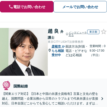
電話でお問い合わせ
メールでお問い合わせ
趙 良
弁
東京都
インタビューを
見る
護士
東京CITY LIGHT法律事務所
営業時間：0
彦根市
か
面談方法(対面・
らも相談
電話・ビデオな
9:30~17:00
受付中
ど)は応相談
（平日）
国際結婚
【関東エリア対応】【日本と中国の弁護士資格有】言葉と文化の壁を
越え、国際問題・企業法務から日常のトラブルまで代表弁護士が直接
対応。日本全国どこからでも安心してご相談いただけます。まずは一