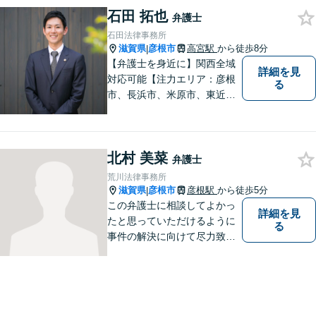
石田 拓也
弁護士
石田法律事務所
滋賀県
彦根市
高宮駅
から徒歩8分
|
【弁護士を身近に】関西全域
詳細を見
対応可能【注力エリア：彦根
る
市、長浜市、米原市、東近江
市、近江八幡市】日常で起こ
り得る法律問題の解決へ特
化。生まれ育った地元の皆さ
北村 美菜
まに、不安を和らげベストな
弁護士
解決策を提供します「迅速丁
荒川法律事務所
寧」【無料相談有・駐車場完
滋賀県
彦根市
彦根駅
から徒歩5分
|
備】【英語対応可】
この弁護士に相談してよかっ
詳細を見
たと思っていただけるように
る
事件の解決に向けて尽力致し
ます。