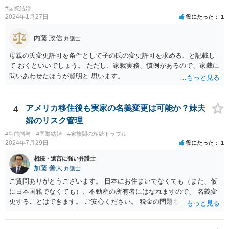
相互に助け合いながら生活していく意思というとイメージしやすいか
#国際結婚
と思います。 ここで、相続目的での婚姻をみてみます。これは夫婦と
2024年1月27日
役にたった
1
して生活していくというよりは、一方が死亡した際に生じる相続のた
めに配偶者という立場を得ることが主な目的となります。 したがっ
内藤 政信
弁護士
て、形式的に届出がなされたとしても、双方は夫婦生活を営む意思が
ないので、婚姻意思はありません。 よって、婚姻は婚姻意思の欠如に
母親の氏変更許可を条件として子の氏の変更許可を求める、と記載し
より、無効となります。
て おくといいでしょう。 ただし、家裁実務、慣例があるので、家裁に
問いあわせたほうが賢明と 思います。
4
アメリカ移住後も実家の名義変更は可能か？妹夫
婦のリスク管理
#生前贈与
#国際結婚
#家族間の相続トラブル
2024年7月29日
役にたった
1
相続・遺言に強い弁護士
加藤 善大
弁護士
ご質問ありがとうございます。 日本にお住まいでなくても（また、仮
に日本国籍でなくても）、不動産の所有者にはなれますので、 名義変
更することはできます。 ご安心ください。 税金の問題もありますの
で、 可能であれば、ご依頼になるかは別にして、今の名義人（叔父様
でしょうか。）と一緒に、 お近くの弁護士に直接相談して、アドバイ