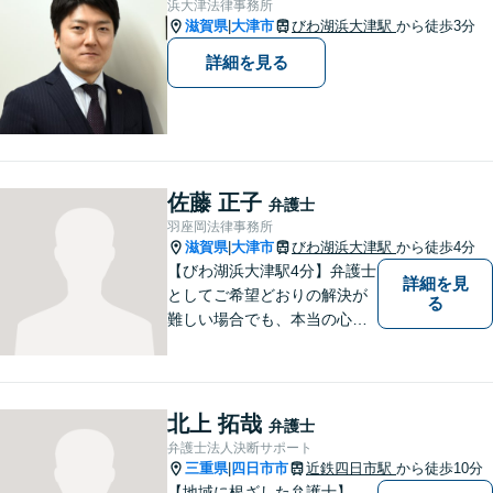
浜大津法律事務所
滋賀県
大津市
びわ湖浜大津駅
から徒歩3分
|
詳細を見る
佐藤 正子
弁護士
羽座岡法律事務所
滋賀県
大津市
びわ湖浜大津駅
から徒歩4分
|
【びわ湖浜大津駅4分】弁護士
詳細を見
としてご希望どおりの解決が
る
難しい場合でも、本当の心の
希望を満たせるようにしたい
と考えています。ご相談にお
越しくださった方々が、話し
やすい雰囲気作りを心掛けて
北上 拓哉
弁護士
おりますので、お気軽にご相
弁護士法人決断サポート
談ください。
三重県
四日市市
近鉄四日市駅
から徒歩10分
|
【地域に根ざした弁護士】