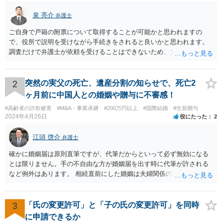
泉 亮介
弁護士
ご自身で戸籍の附票について取得することが可能かと思われますの
で、役所で説明を受けながら手続きをされると良いかと思われます。
調査だけで弁護士が依頼を受けることはできないため、父親に対して
何か請求がある場合は弁護士に依頼することを検討されても良いでし
ょう。
2
突然の実父の死亡、遺産分割の知らせで、死亡2
ヶ月前に中国人との婚姻や贈与に不審感！
#高齢者の詐欺被害
#M&A・事業承継
#200万円以上
#国際結婚
#生前贈与
2024年4月26日
役にたった
2
江頭 啓介
弁護士
確かに婚姻届は原則直筆ですが、代筆だからといって必ず無効になる
とは限りません。手の不自由な方が婚姻届を出す時に代筆が許される
など例外はあります。 相続直前にした婚姻は夫婦関係の形成を目的と
したものではないとして無効となる可能性はあります。 上記の意味が
わかりません、分かりやすく解説していただけませんでしょうか？ →
婚姻が成立するには二つの要素が必要と言われております。一つは届
3
「氏の変更許可」と「子の氏の変更許可」を同時
出ですが、もう一つは双方の婚姻意思です。 婚姻意思は、夫婦として
に申請できるか