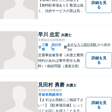
詳細を見
【無料駐車場あり】敷居は低
る
く、法的サービスの質は高く
をモットーに、ご相談者の立
場に立って、問題の解決を目
指します。交通事故／借金問
題／離婚問題／相続問題／企
早川 忠宏
弁護士
業法務など、幅広く対応可
北勢綜合法律事務所
能。【明確な料金体系】どう
あすなろう四日市駅
から徒歩
三重
四日市
|
ぞご連絡ください。
県
市
3分
交通事故被害者（弁護士費用
詳細を見
特約があれば事件受任も無
る
料）/ 相続問題（遺産分割、遺
言等）。是非一度ご相談くだ
さい。
見田村 勇磨
弁護士
見田村法律事務所
岐阜県
岐阜市
|
【まずはお気軽にご相談下さ
詳細を見
い！】【駐車場完備】じっく
る
りとお話しを伺うことをモッ