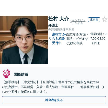
松村 大介
東京都
インタビュ
ーを見る
弁護士
舟渡国際法律事務所
営業時間：0
彦根市
か
面談方法(対面・
らも相談
電話・ビデオな
7:00~23:00
受付中
ど)は応相談
（平日）
国際結婚
【無罪獲得】【中文対応】【全国対応】警察庁の公式解釈を高裁で砕
いた弁護士。不法就労・入管・退去強制・刑事事件——他事務所に断
られた案件も徹底的に闘い抜く。
料金表を見る