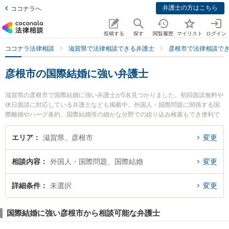
弁護士の方はこちら
ココナラへ
投稿する
探す
閲覧履歴
マイリスト
ログイン
ココナラ法律相談
滋賀県で法律相談できる弁護士
彦根市で法律相談で
彦根市の国際結婚に強い弁護士
滋賀県の彦根市で国際結婚に強い弁護士が5名見つかりました。初回面談無料や
休日面談に対応している弁護士なども掲載中。外国人・国際問題に関係する国
際離婚やハーグ条約、国際結婚等の細かな分野での絞り込み検索もでき便利で
す。特に生駒法律事務所の矢田 圭弁護士や南彦根法律事務所の鈴木 司弁護士、
彩明法律事務所の二之宮 健治弁護士のプロフィール情報や弁護士費用、強みな
エリア
滋賀県、彦根市
変更
どが注目されています。『彦根市で土日や夜間に発生した国際結婚のトラブル
を今すぐに弁護士に相談したい』『国際結婚のトラブル解決の実績豊富な近く
相談内容
外国人・国際問題、国際結婚
変更
の弁護士を検索したい』『初回相談無料で国際結婚を法律相談できる彦根市内
の弁護士に相談予約したい』などでお困りの相談者さんにおすすめです。
詳細条件
未選択
変更
国際結婚に強い彦根市から相談可能な弁護士