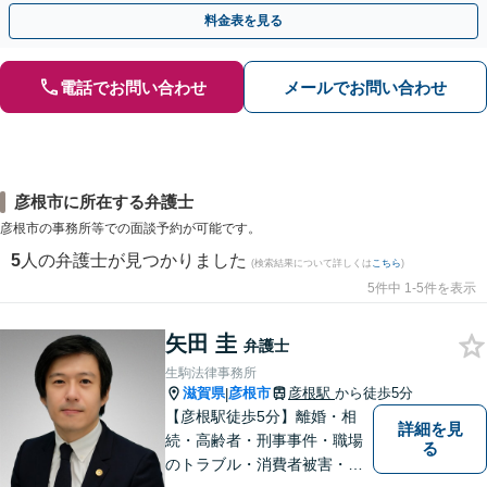
歩を踏み出してみませんか。【初回相談無料】
料金表を見る
電話でお問い合わせ
メールでお問い合わせ
彦根市に所在する弁護士
彦根市の事務所等での面談予約が可能です。
5
人の弁護士が見つかりました
(検索結果について詳しくは
こちら
)
5件中 1-5件を表示
矢田 圭
弁護士
生駒法律事務所
滋賀県
彦根市
彦根駅
から徒歩5分
|
【彦根駅徒歩5分】離婚・相
詳細を見
続・高齢者・刑事事件・職場
る
のトラブル・消費者被害・法