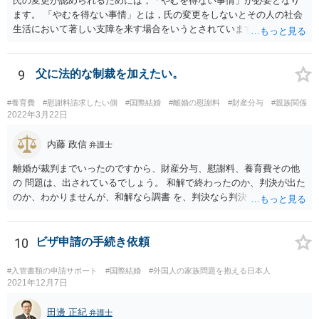
氏の変更が認められるためには，「やむを得ない事情」が必要となり
ます。 「やむを得ない事情」とは，氏の変更をしないとその人の社会
生活において著しい支障を来す場合をいうとされています。 中国の苗
字のために今後偏見や差別を受ける可能性があるといった抽象的な理
由は，「やむを得ない事情」には該当しませんので，氏の変更を認め
てもらうことは難しいと思います。
9
父に法的な制裁を加えたい。
#養育費
#慰謝料請求したい側
#国際結婚
#離婚の慰謝料
#財産分与
#親族関係
2022年3月22日
内藤 政信
弁護士
離婚が裁判までいったのですから、財産分与、慰謝料、養育費その他
の 問題は、出されているでしょう。 和解で終わったのか、判決が出た
のか、わかりませんが、和解なら調書 を、判決なら判決を見せてもら
うといいでしょう。 また、事件記録を謄写する方法もあるので、より
詳しく、双方の主張を 知ることができるでしょう。 疑問のいくつか
は、理解にいたるでしょう。 虐待でもないと、あなたの方から、父親
10
ビザ申請の手続き依頼
に対して、法的な請求をするの は、難しいでしょう。
#入管書類の申請サポート
#国際結婚
#外国人の家族問題を抱える日本人
2021年12月7日
田邊 正紀
弁護士