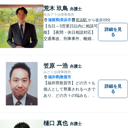
荒木 玖鳥
弁護士
長浜アラ法律事務所
滋賀県
長浜市
長浜駅
から徒歩10分
|
【当日～3営業日以内に相談可
詳細を見
能】【夜間・休日相談対応】
る
交通事故、刑事事件、離婚・
男女問題に注力しておりま
す。まずはお気軽にご相談く
ださい。
笠原 一浩
弁護士
みどり法律事務所
福井県
敦賀市
|
【福井県敦賀市】どの方々も
詳細を見
個人として尊重されるべきで
る
あり、どの方々の悩みも、そ
れぞれ丁寧に、かつ迅速に、
解決が図られる必要がありま
す。 また、言葉の壁や専門知
識の壁も越えて、解決が図ら
樋口 真也
弁護士
れる必要があります。