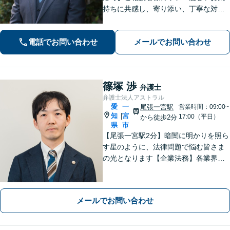
持ちに共感し、寄り添い、丁寧な対応
を心がけます。離婚／不動産／借金／
相続／刑事事件など、幅広く対応【地
電話でお問い合わせ
メールでお問い合わせ
域に根ざした弁護士】お気軽にお問い
合わせください。
篠塚 渉
弁護士
弁護士法人アストラル
愛
一
尾張一宮駅
営業時間：09:00~
知
宮
|
17:00（平日）
から徒歩2分
県
市
【尾張一宮駅2分】暗闇に明かりを照ら
す星のように、法律問題で悩む皆さま
の光となります【企業法務】各業界特
有の事情にも配慮し、最適なアドバイ
スを【離婚問題】女性弁護士在籍／証
拠収集・協議前〜紛争段階、どのフェ
メールでお問い合わせ
ーズにも対応【完全個室】