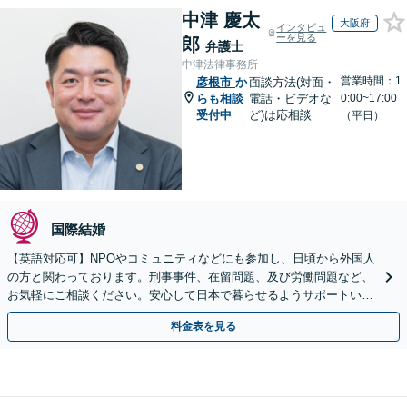
中津 慶太
大阪府
インタビュ
ーを見る
郎
弁護士
中津法律事務所
営業時間：1
彦根市
か
面談方法(対面・
らも相談
電話・ビデオな
0:00~17:00
受付中
ど)は応相談
（平日）
国際結婚
【英語対応可】NPOやコミュニティなどにも参加し、日頃から外国人
の方と関わっております。刑事事件、在留問題、及び労働問題など、
お気軽にご相談ください。安心して日本で暮らせるようサポートいた
します【夜間・休日相談OK】【北浜駅2分】
料金表を見る