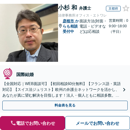
小杉 和
弁護士
京都府
法律事務所オフィス・エトワレ
営業時間：0
彦根市
か
面談方法(対面・
らも相談
電話・ビデオな
9:00~18:00
受付中
ど)は応相談
（平日）
国際結婚
【全国対応｜WEB面談可】【初回相談60分無料】【フランス語・英語
対応】【スイス法ジュリスト】欧州の弁護士ネットワークを活かし、
あなたが真に望む解決を目指します！法人・個人ともに相談多数。細
やかな連絡と粘り強い交渉を徹底【休日・夜間相談可】
料金表を見る
電話でお問い合わせ
メールでお問い合わせ