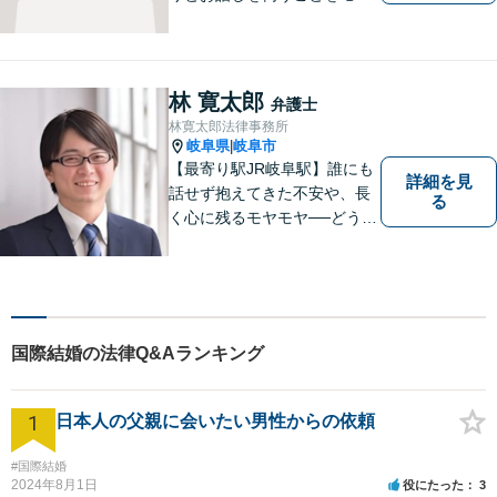
トーにしております。
林 寛太郎
弁護士
林寛太郎法律事務所
岐阜県
岐阜市
|
【最寄り駅JR岐阜駅】誰にも
詳細を見
話せず抱えてきた不安や、長
る
く心に残るモヤモヤ──どうぞ
安心してお聞かせください。
あなたの想いに丁寧に寄り添
いながら、これからの一歩を
一緒に見つけていきます。
【丁寧なヒアリング】【地域
国際結婚の法律Q&Aランキング
密着型の法律事務所】
1
日本人の父親に会いたい男性からの依頼
#国際結婚
2024年8月1日
役にたった
3