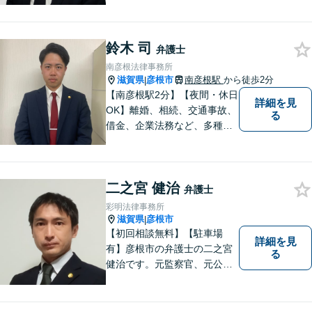
人倒産などはお任せくださ
い。法人・個人問わず幅広い
案件を取り扱っています。
鈴木 司
弁護士
南彦根法律事務所
滋賀県
彦根市
南彦根駅
から徒歩2分
|
【南彦根駅2分】【夜間・休日
詳細を見
OK】離婚、相続、交通事故、
る
借金、企業法務など、多種多
様なご相談にお応えしており
ます。スピード感を持った対
応と密なコミュニケーション
二之宮 健治
をモットーに、皆様それぞれ
弁護士
に合った解決を図ってまいり
彩明法律事務所
ます。お気軽にご相談くださ
滋賀県
彦根市
|
い。
【初回相談無料】【駐車場
詳細を見
有】彦根市の弁護士の二之宮
る
健治です。元監察官、元公務
員の経歴を活かし、皆様のト
ラブル解決をしっかりサポー
トいたします。