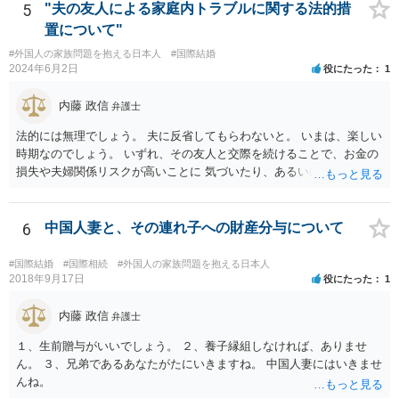
ス等を求めることをお勧めします。 ご参考にしていただければ幸いで
5
"夫の友人による家庭内トラブルに関する法的措
す。
置について"
#外国人の家族問題を抱える日本人
#国際結婚
2024年6月2日
役にたった
1
内藤 政信
弁護士
法的には無理でしょう。 夫に反省してもらわないと。 いまは、楽しい
時期なのでしょう。 いずれ、その友人と交際を続けることで、お金の
損失や夫婦関係リスクが高いことに 気づいたり、あるいは、飽きると
思いますけどね。
6
中国人妻と、その連れ子への財産分与について
#国際結婚
#国際相続
#外国人の家族問題を抱える日本人
2018年9月17日
役にたった
1
内藤 政信
弁護士
１、生前贈与がいいでしょう。 ２、養子縁組しなければ、ありませ
ん。 ３、兄弟であるあなたがたにいきますね。 中国人妻にはいきませ
んね。