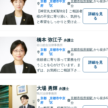
京都市役所前駅
から徒歩7
京都
京都市中京
|
府
区
分
【神宮丸太町駅8分】ご相談者
詳細を見
様の不安に寄り添い、気持ち
る
と希望をしっかりと受け止め
ます。解決の道筋を丁寧に示
し、納得と安心につながるよ
う真摯にサポートします。ど
橋本 弥江子
弁護士
うぞお気軽にお話しくださ
谷口総合法律事務所
い。【完全個室で相談可】
京都市役所前駅
から徒歩7
京都
京都市中京
|
【地域密着型の法律事務所】
府
区
分
依頼者に寄り添って業務を行
詳細を見
うことを心がけています。ま
る
ずは、お気軽にご相談下さ
い。
大場 勇輝
弁護士
鴨川法律事務所
京都市役所前駅
から徒歩6
京都
京都市中京
|
府
区
分
【一般民事、税務訴訟に注