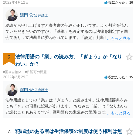
2022年4月12日
役にたった
10
じめに相談したところで依頼しなければならないわけではありませ
ん。
濵門 俊也
弁護士
結論から申し上げますと参考書の記述が正しいです。よく判旨を読ん
でいただきたいのですが，「基準」を設定するのは法律を制定する国
会であり，立法裁量に委ねられています。「認定」判断をするのが行
政であり，行政裁量に委ねられています。「現実の生活条件を無視し
て著しく低い基準を設定する」おそれのある主体は国会です。ですの
で，後の「裁量権」の主体も国会となります。
3
法律用語の「業」の読み方、「ぎょう」か「なり
わい」か？
#国や自治体
#許認可の問題
2022年3月29日
役にたった
15
濵門 俊也
弁護士
法律用語としての「業」は「ぎょう」と読みます。法律用語辞典をみ
ても「き」の項目に記載があります。 ちなみに「業」は「なりわい」
と読むこともありますが，漢和辞典の訓読みの箇所には記載がないで
す。「生業」と表記するのがよいでしょう。
4
犯罪歴のある者は生活保護の制度は使う権利は無