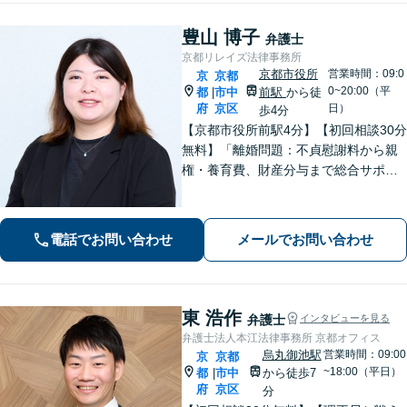
豊山 博子
弁護士
京都リレイズ法律事務所
京都市役所
営業時間：09:0
京
京都
0~20:00（平
都
市中
前駅
から徒
|
府
京区
日）
歩4分
【京都市役所前駅4分】【初回相談30分
無料】「離婚問題：不貞慰謝料から親
権・養育費、財産分与まで総合サポー
ト」「法人破産：会社の状況に応じた
最適な手続きをご提案」おひとりで抱
えて諦める前に、まずはあなたのご希
電話でお問い合わせ
メールでお問い合わせ
望をお聞かせください【休日・夜間相
談可】
東 浩作
弁護士
インタビューを見る
弁護士法人本江法律事務所 京都オフィス
烏丸御池駅
営業時間：09:00
京
京都
~18:00（平日）
都
市中
から徒歩7
|
府
京区
分