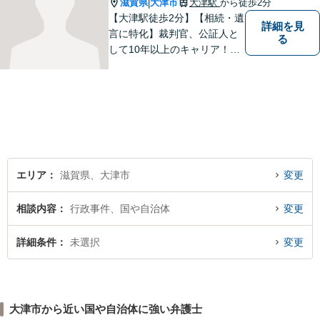
滋賀県
大津市
大津駅
から徒歩2分
|
【大津駅徒歩2分】【相続・遺
詳細を見
言に特化】裁判官、公証人と
る
して10年以上のキャリア！親
族の人間関係に配慮し、先を
見据えながら、最大限依頼者
様の利益を守ります。皆様の
抱えるお気持ちやご希望をぜ
ひお聞かせください！
エリア
滋賀県、大津市
変更
相談内容
行政事件、国や自治体
変更
詳細条件
未選択
変更
大津市から近い国や自治体に強い弁護士