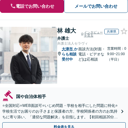
電話でお問い合わせ
メールでお問い合わせ
林 雄大
兵庫県
インタビュー
を見る
弁護士
弁護士法人セラヴィ
営業時間：0
大津市
か
面談方法(対面・
らも相談
電話・ビデオな
9:00~21:00
受付中
ど)は応相談
（平日）
国や自治体相手
⭐️全国対応⭐️WEB面談可⭐️いじめ問題・学校を相手にした問題に特化⭐️
学校生活でお困りのお子さまと保護者の方、学校関係者の方のお気持
ちに寄り添い、「適切な問題解決」を目指します。【初回相談20分無
料】
料金表を見る