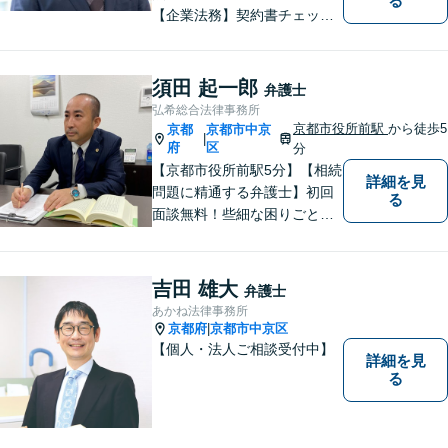
る
【企業法務】契約書チェッ
ク、事業承継（親族内・他社
のいずれも。）、株主総会指
導、フリーランス・スタート
須田 起一郎
弁護士
アップ支援など、幅広いご相
弘希総合法律事務所
談に対応【税務訴訟】税務調
京都市役所前駅
から徒歩5
京都
京都市中京
|
査対応、タックスプランニン
府
区
分
グなど。
【京都市役所前駅5分】【相続
詳細を見
問題に精通する弁護士】初回
る
面談無料！些細な困りごと
も、素早く解決することでト
ラブル防止に。皆様のお困り
ごとに真摯に向き合い、問題
吉田 雄大
弁護士
解決へと導いてまいります。
あかね法律事務所
まずはご相談ください。
京都府
京都市中京区
|
【個人・法人ご相談受付中】
詳細を見
る