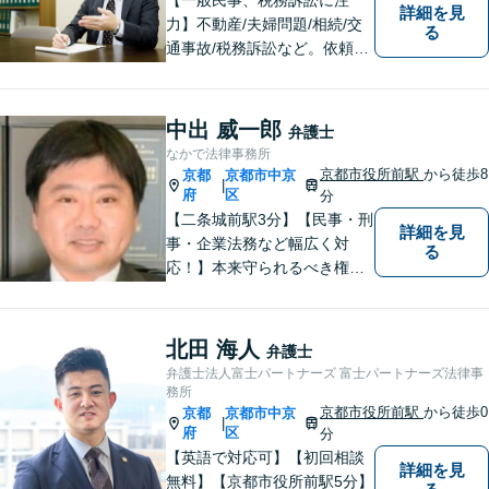
詳細を見
力】不動産/夫婦問題/相続/交
る
通事故/税務訴訟など。依頼者
の話に耳を傾け、それぞれの
悩みに応じた最良の選択肢を
提案できるよう尽力していま
中出 威一郎
弁護士
す。【「京都市役所前駅」3番
なかで法律事務所
出口6分】【駐車場あり】
京都市役所前駅
から徒歩8
京都
京都市中京
|
府
区
分
【二条城前駅3分】【民事・刑
詳細を見
事・企業法務など幅広く対
る
応！】本来守られるべき権
利・利益を失うことが無いよ
う、これまでの経験を活かし
弁護してまいります。お一人
北田 海人
弁護士
お一人の心情に寄り添いま
弁護士法人富士パートナーズ 富士パートナーズ法律事
す。まずはご相談ください。
務所
【完全個室】
京都市役所前駅
から徒歩0
京都
京都市中京
|
府
区
分
【英語で対応可】【初回相談
詳細を見
無料】【京都市役所前駅5分】