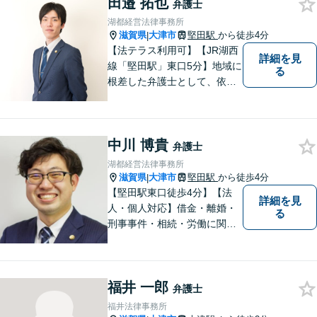
田邉 拓也
弁護士
湖都経営法律事務所
滋賀県
大津市
堅田駅
から徒歩4分
|
【法テラス利用可】【JR湖西
詳細を見
線「堅田駅」東口5分】地域に
る
根差した弁護士として、依頼
者の方に寄り添い、丁寧・親
切にお話を伺い、信頼関係を
築いていけるよう尽力いたし
中川 博貴
ます。弁護士に依頼するのは
弁護士
敷居が高いとお考えの方も、
湖都経営法律事務所
まずは一度ご相談ください。
滋賀県
大津市
堅田駅
から徒歩4分
|
【堅田駅東口徒歩4分】【法
詳細を見
人・個人対応】借金・離婚・
る
刑事事件・相続・労働に関す
るトラブルはお任せくださ
い。顧問契約・企業法務全般
に対応。困りの際はぜひ一度
福井 一郎
お話をお聞かせください。
弁護士
【無料駐車場あり】
福井法律事務所