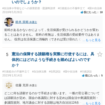
いのでしょうか？
#自治体や学校などへの損害賠償・慰謝料請求
#行政処分の不服申立て
#国や自治体
2018年5月28日
役にたった
18
鈴木 崇裕
弁護士
前科があるかないかによって，生活保護が受けられるかどうかが変わ
ることはありません。 前科の有無は，生活保護の受給要件ではありま
せん。 役所は生活保護に消極的（できれば受け容れたくない）な姿勢
を示すことが多いようですが， 受給要件を満たしていることをきちん
と説明しましょう。
5
憲法の保障する請願権を実際に行使するには、具
体的にはどのような手続きを踏めばよいのです
か？
#行政処分の不服申立て
#自治体法務
#住民訴訟
#国や自治体
#行政訴訟
2023年1月14日
役にたった
5
佐藤 充崇
弁護士
どこに何を請願するのかで手続きが違います。 一般の官公署について
は請願法が定め、国会の各議院に対する定めは国会法や衆議院規則・
参議院規則、地方議会に対する請願は地方自治法124条・125条が定め