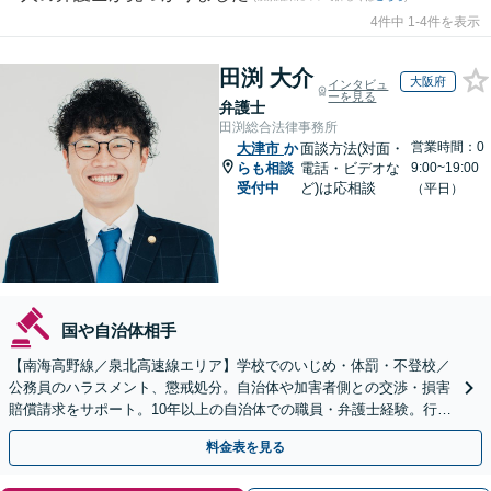
4件中 1-4件を表示
田渕 大介
大阪府
インタビュ
ーを見る
弁護士
田渕総合法律事務所
営業時間：0
大津市
か
面談方法(対面・
らも相談
電話・ビデオな
9:00~19:00
受付中
ど)は応相談
（平日）
国や自治体相手
【南海高野線／泉北高速線エリア】学校でのいじめ・体罰・不登校／
公務員のハラスメント、懲戒処分。自治体や加害者側との交渉・損害
賠償請求をサポート。10年以上の自治体での職員・弁護士経験。行政
組織の動きを見据えて解決策をご提案【オンライン可】
料金表を見る