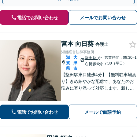
電話でお問い合わせ
メールでお問い合わせ
宮本 向日葵
弁護士
湖都経営法律事務所
滋
大
堅田駅
か
営業時間：09:30~1
賀
津
|
7:30（平日）
ら徒歩4分
県
市
【堅田駅東口徒歩4分】【無料駐車場あ
り】きめ細やかな配慮で、あなたのお
悩みに寄り添って対応します。新しい
人生のスタートが切れるよう、法律の
プロとして最後までサポート。お気軽
にご相談ください。
電話でお問い合わせ
メールで面談予約