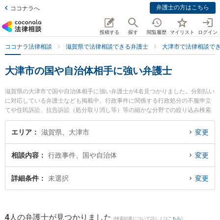
弁護士の方はこちら
ココナラへ
投稿する
探す
閲覧履歴
マイリスト
ログイン
ココナラ法律相談
滋賀県で法律相談できる弁護士
大津市で法律相談で
大津市の国や自治体相手に強い弁護士
滋賀県の大津市で国や自治体相手に強い弁護士が4名見つかりました。分割払い
に対応している弁護士なども掲載中。行政事件に関係する行政処分の不服申立
てや住民訴訟、抗告訴訟（処分取り消し等）等の細かな分野での絞り込み検索
もでき便利です。特に湖都経営法律事務所の宮本 向日葵弁護士や湖都経営法律
事務所の田邉 拓也弁護士、湖都経営法律事務所の中川 博貴弁護士のプロフィー
エリア
滋賀県、大津市
変更
ル情報や弁護士費用、強みなどが注目されています。『大津市で土日や夜間に
発生した国や自治体相手のトラブルを今すぐに弁護士に相談したい』『国や自
相談内容
行政事件、国や自治体
変更
治体相手のトラブル解決の実績豊富な近くの弁護士を検索したい』『初回相談
無料で国や自治体相手を法律相談できる大津市内の弁護士に相談予約したい』
などでお困りの相談者さんにおすすめです。
詳細条件
未選択
変更
4
人の弁護士が見つかりました
(検索結果について詳しくは
こちら
)