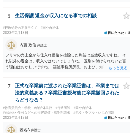
ています。 請願を行おうとする官公署にまず問いあわせるのが比較的
スムースかと思います。
6
生活保護 返金が収入になる事での相談
#行政処分の不服申立て
#国や自治体
2023年2月18日
役にたった
8
内藤 政信
弁護士
フリマの売上金から仕入れ価格を控除した利益は当然収入ですね。 そ
れ以外の返金は、収入ではないでしょうね。 区別を付けられないと言
う理由はおかしいですね。 福祉事務所所長、および、知事、および、
厚労省の担当部を調べて、 それぞれ同文の質問書を送ってみるといい
でしょう。
7
正式な卒業前に渡された卒業証書は、卒業までは
法的意義ある？卒業証書授与後に卒業撤回された
らどうなる？
#教育委員会・学校
#自治体法務
#行政訴訟
#国や自治体
#自治体や学校などへの損害賠償・慰謝料請求
#学校トラブル・いじめ問題
2023年3月13日
役にたった
5
匿名A
弁護士