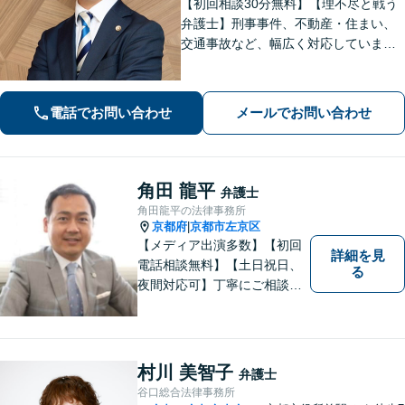
【初回相談30分無料】【理不尽と戦う
弁護士】刑事事件、不動産・住まい、
交通事故など、幅広く対応していま
す。困難な事件でも粘り強く立ち向か
い、最善の結果を目指します。お困り
の場合は、お気軽に弁護士にご相談く
電話でお問い合わせ
メールでお問い合わせ
ださい。【電話・メール・WEB相談
可】
角田 龍平
弁護士
角田龍平の法律事務所
京都府
京都市左京区
|
【メディア出演多数】【初回
詳細を見
電話相談無料】【土日祝日、
る
夜間対応可】丁寧にご相談を
お聞きして、事件に応じた最
適の解決と明朗な弁護士費用
をご提案。お客様の権利と人
格を徹底的に守ります！
村川 美智子
弁護士
谷口総合法律事務所