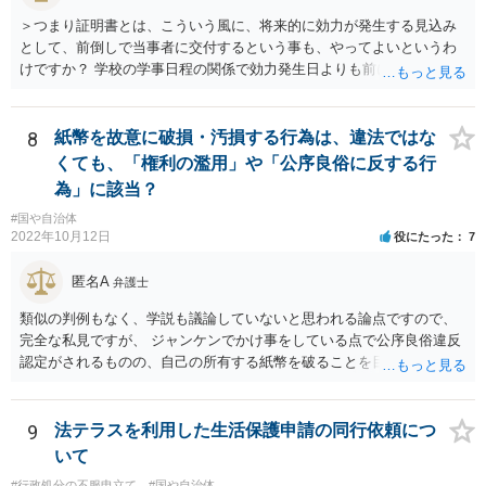
＞つまり証明書とは、こういう風に、将来的に効力が発生する見込み
として、前倒しで当事者に交付するという事も、やってよいというわ
けですか？ 学校の学事日程の関係で効力発生日よりも前に交付したか
らとしても、効力発生日が記載されている証明書の効力に影響はない
でしょう。 両者をそろえるに越したことはないですが、卒業式の日程
自体は各学校によって慣例として定められることが多いですし、学籍
8
紙幣を故意に破損・汚損する行為は、違法ではな
離脱日も、学校によって異なるようですから、そのこと自体に特に問
くても、「権利の濫用」や「公序良俗に反する行
題はないでしょう。 ＞万一、効力発生日より前に、その効力が無効と
為」に該当？
なる出来事が起こったとしたら、その証明書は効力を発生する事な
#国や自治体
く、証明書としては無効化されるということですね？ そう考えるのが
2022年10月12日
役にたった
7
自然でしょう。 ただし、卒業証書自体は、通常記載されている内容
が、全課程を修了したという事実について記載されており、卒業式時
匿名A
弁護士
点では、そのこと自体は過去の事実として間違いないので、卒業証書
自体の無効かどうかという法的な効力を議論するものではないでしょ
類似の判例もなく、学説も議論していないと思われる論点ですので、
う。 問題は、証書そのものではなく、在学中に何らかの問題を起こし
完全な私見ですが、 ジャンケンでかけ事をしている点で公序良俗違反
て学籍を剥奪されたかどうか、ということなので、厳密に言えば卒業
認定がされるものの、自己の所有する紙幣を破ることを目的とするこ
証書自体の議論とは直接関係しないと思います。
と自体は公序良俗違反とはされないと思います（所有権の絶対性）。
9
法テラスを利用した生活保護申請の同行依頼につ
いて
#行政処分の不服申立て
#国や自治体