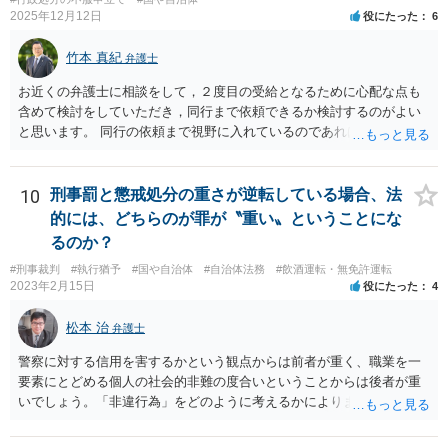
2025年12月12日
役にたった
6
竹本 真紀
弁護士
お近くの弁護士に相談をして，２度目の受給となるために心配な点も
含めて検討をしていただき，同行まで依頼できるか検討するのがよい
と思います。 同行の依頼まで視野に入れているのであれば，お近くの
弁護士の方の方が，動いてもらいやすいかと思います。
10
刑事罰と懲戒処分の重さが逆転している場合、法
的には、どちらのが罪が〝重い〟ということにな
るのか？
#刑事裁判
#執行猶予
#国や自治体
#自治体法務
#飲酒運転・無免許運転
2023年2月15日
役にたった
4
松本 治
弁護士
警察に対する信用を害するかという観点からは前者が重く、職業を一
要素にとどめる個人の社会的非難の度合いということからは後者が重
いでしょう。「非違行為」をどのように考えるかによります。