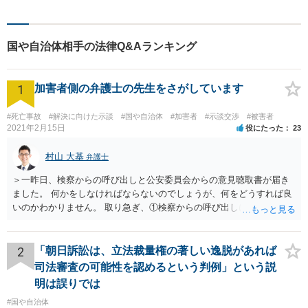
国や自治体相手の法律Q&Aランキング
1
加害者側の弁護士の先生をさがしています
#死亡事故
#解決に向けた示談
#国や自治体
#加害者
#示談交渉
#被害者
2021年2月15日
役にたった
23
村山 大基
弁護士
＞一昨日、検察からの呼び出しと公安委員会からの意見聴取書が届き
ました。 何かをしなければならないのでしょうが、何をどうすれば良
いのかわかりません。 取り急ぎ、①検察からの呼び出しにはきちんと
応じることと、②早めに届いた書類を持って弁護士に相談に行くのが
いいと思います。 ＞示談と刑事の両方を相談できる弁護士の先生をさ
がしております。 ネットでさがすとあまりの多さに戸惑っておりま
2
「朝日訴訟は、立法裁量権の著しい逸脱があれば
す。 どの方にお願いしても同じなのでしょうか。 話してみた感じや説
司法審査の可能性を認めるという判例」という説
明など、いろいろ考慮して判断することになります。 書類が届いたば
明は誤りでは
かりで不安でしょうから、どこかしら相談に行ってみると良いと思い
#国や自治体
ます。 複数の弁護士に相談されて決められるケースもありますし、は