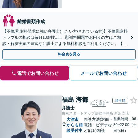
離婚書類作成
【不倫/慰謝料請求に強い弁護士(したい方/されている方)】不倫慰謝料
トラブルの相談は毎月100件以上、慰謝料問題でお困りの方はご相
談・解決実績の豊富な弁護士による無料相談をご利用ください。【不
倫相談は初回0円】【全国対応】
料金表を見る
電話でお問い合わせ
メールでお問い合わせ
福島 海都
埼玉県
インタビュ
ーを見る
弁護士
東京スタートアップ法律事務所 所沢支店
営業時間：06:
大津市
面談方法(対面・
からも相
電話・ビデオな
30~22:00（土
談受付中
ど)は応相談
日祝日）