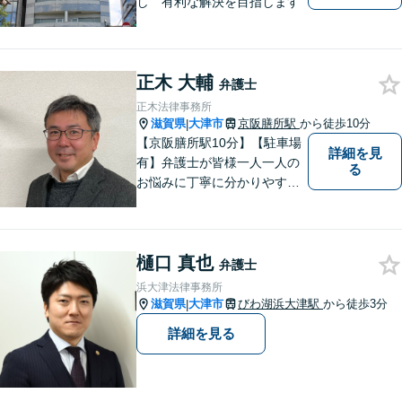
し 有利な解決を目指します
正木 大輔
弁護士
正木法律事務所
滋賀県
大津市
京阪膳所駅
から徒歩10分
|
【京阪膳所駅10分】【駐車場
詳細を見
有】弁護士が皆様一人一人の
る
お悩みに丁寧に分かりやすく
お応えいたします。専門家に
よる適切なアドバイスや手続
により、問題解決に向けて前
樋口 真也
進できることがございます。
弁護士
どうぞ当事務所にご相談くだ
浜大津法律事務所
さい。
滋賀県
大津市
びわ湖浜大津駅
から徒歩3分
|
詳細を見る