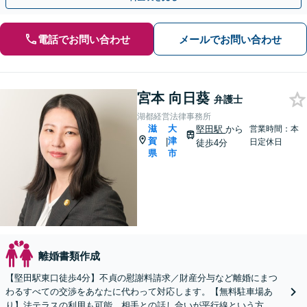
電話でお問い合わせ
メールでお問い合わせ
宮本 向日葵
弁護士
湖都経営法律事務所
滋
大
堅田駅
から
営業時間：本
賀
津
|
日定休日
徒歩4分
県
市
離婚書類作成
【堅田駅東口徒歩4分】不貞の慰謝料請求／財産分与など離婚にまつ
わるすべての交渉をあなたに代わって対応します。【無料駐車場あ
り】法テラスの利用も可能。相手との話し合いが平行線という方、一