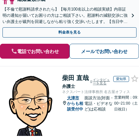
【不倫で慰謝料請求されたら】【毎月100名以上の相談実績】内容証
明の通知が届いてお困りの方はご相談下さい。慰謝料の減額交渉に強
い弁護士が裁判を回避しながら粘り強く交渉いたします。【当日中の
相談可(予約制)】【滋賀県全域対応】
料金表を見る
電話でお問い合わせ
メールでお問い合わせ
柴田 直哉
愛知県
インタビュ
ーを見る
弁護士
ネクスパート法律事務所 名古屋オフィス
営業時間：09:
大津市
面談方法(対面・
からも相
電話・ビデオな
00~21:00（土
談受付中
ど)は応相談
日祝日）