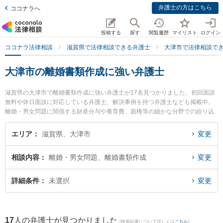
弁護士の方はこちら
ココナラへ
投稿する
探す
閲覧履歴
マイリスト
ログイン
ココナラ法律相談
滋賀県で法律相談できる弁護士
大津市で法律相談で
大津市の離婚書類作成に強い弁護士
滋賀県の大津市で離婚書類作成に強い弁護士が17名見つかりました。初回面談
無料や休日面談に対応している弁護士、解決事例を持つ弁護士なども掲載中。
離婚・男女問題に関係する財産分与や養育費、親権等の細かな分野での絞り込
み検索もでき便利です。特に湖都経営法律事務所の山口 智之弁護士やレーク総
合法律事務所の横畑 俊介弁護士、湖都経営法律事務所の宮本 向日葵弁護士のプ
エリア
滋賀県、大津市
変更
ロフィール情報や弁護士費用、強みなどが注目されています。『大津市で土日
や夜間に発生した離婚書類作成のトラブルを今すぐに弁護士に相談したい』
相談内容
離婚・男女問題、離婚書類作成
変更
『離婚書類作成のトラブル解決の実績豊富な近くの弁護士を検索したい』『初
回相談無料で離婚書類作成を法律相談できる大津市内の弁護士に相談予約した
い』などでお困りの相談者さんにおすすめです。
詳細条件
未選択
変更
17
人の弁護士が見つかりました
(検索結果について詳しくは
こちら
)