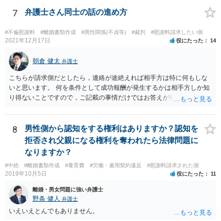
7
弁護士さん同士の話の進め方
#不倫慰謝料
#離婚書類作成
#異性関係(不貞等)
#裁判
#慰謝料請求したい側
2021年12月17日
役にたった
14
朝倉 健太
弁護士
こちらが請求側だとしたら，連絡が途絶えれば相手方は特に何もしな
いと思います。 何を条件として成功報酬が発生するかは相手方しか知
り得ないことですので，ご記載の事情だけではお答えが難しいです。
一年以上あけた場合に委任契約が終了していることも，明確に終了さ
せずに続いていることも，いずれもあり得ると思います。個々の弁護
士の考え方によります。
8
男性側から認知をする権利はありますか？認知を
拒否され父親になる権利を奪われたら法律問題に
なりますか？
#中絶
#離婚書類作成
#養育費
#労働・雇用契約違反
#慰謝料請求された側
2019年10月5日
役にたった
11
離婚・男女問題に強い弁護士
野条 健人
弁護士
いえいえとんでもありません。