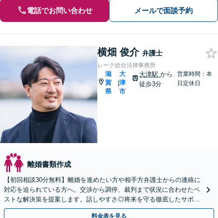
電話でお問い合わせ
メールで面談予約
横畑 俊介
弁護士
レーク総合法律事務所
滋
大
大津駅
から
営業時間：本
賀
津
|
日定休日
徒歩3分
県
市
離婚書類作成
【初回相談30分無料】離婚を進めたい方や相手方弁護士からの連絡に
対応を迫られている方へ。交渉から調停、裁判まで状況に合わせたベ
ストな解決策を提案します。話しやすさ◎将来を守る徹底したサポー
トをいたします。【大津駅徒歩3分】
料金表を見る