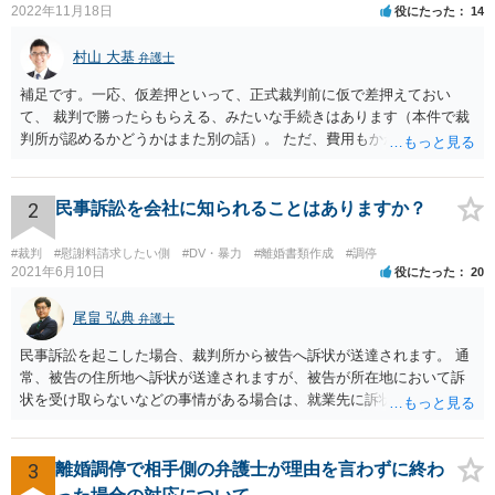
2022年11月18日
役にたった
14
す。 https://newsdig.tbs.co.jp/articles/-/2013682?display=1 上記、ご参
考ください。
村山 大基
弁護士
補足です。一応、仮差押といって、正式裁判前に仮で差押えておい
て、 裁判で勝ったらもらえる、みたいな手続きはあります（本件で裁
判所が認めるかどうかはまた別の話）。 ただ、費用もかかりますし、
必ず本件で認められるとも限りませんので、現時点で仮差押を考える
のであれば、 面談相談に行って詳しく話を聞いてみましょう。
2
民事訴訟を会社に知られることはありますか？
#裁判
#慰謝料請求したい側
#DV・暴力
#離婚書類作成
#調停
2021年6月10日
役にたった
20
尾畠 弘典
弁護士
民事訴訟を起こした場合、裁判所から被告へ訴状が送達されます。 通
常、被告の住所地へ訴状が送達されますが、被告が所在地において訴
状を受け取らないなどの事情がある場合は、就業先に訴状が送達され
る可能性があります。 また、例えば就業先におけるわいせつ行為が問
題となっているケースや、目撃者として就業先の従業員がおり、目撃
者に証言してもらうことが必要になるケースなどでは、裁判の追行
3
離婚調停で相手側の弁護士が理由を言わずに終わ
上、就業先に協力を仰がなければならない場合や、就業先の従業員に