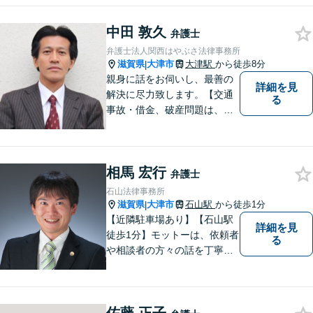
中田 敦久
弁護士
弁護士法人関西はやぶさ法律事務所
滋賀県
大津市
大津駅
から徒歩8分
|
親身に話をお伺いし、最善の
詳細を見
解決に尽力致します。【交通
る
事故・借金、破産問題は、初
回相談料無料】【夜間相談可
（要事前予約）】【弁護士経
験２０年以上】【専用駐車場
相馬 宏行
あり】
弁護士
石山法律事務所
滋賀県
大津市
石山駅
から徒歩1分
|
【近隣駐車場あり】【石山駅
詳細を見
徒歩1分】モットーは、依頼者
る
や相談者の方々の話を丁寧に
聞き取り，丁寧に答えるとい
うことです。何か問題を抱え
ておられる方、１人で悩まず
にまずは遠慮なくご相談くだ