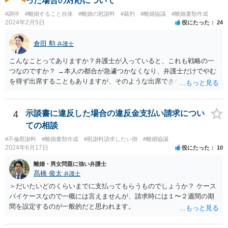
った場合の対応について
協力を仰がなければならない場合があります。 また、仮に訴訟におい
#調停
#離婚すること自体
#離婚の慰謝料
#裁判
#離婚協議
#離婚書類作成
ていくらかの賠償が認められたとして、被告がこれを任意に支払わな
2024年2月5日
役にたった
24
い場合は、強制執行を申し立てることで債権の回収を図ることができ
ます。 例えば、被告の給料を差し押さえる場合には、裁判所から被告
倉田 勲
弁護士
の就業先に文書が送付されますので、訴訟が起こったことを事後的に
就業先が覚知することになります。 警察への被害届の提出というの
こんなことってありますか？弁護士が入っていると、これも戦略の一
は、必須ではありません。 ただ、当然ながら強制わいせつを行ったこ
つなのですか？ →本人の都合が急遽つかなくなり、弁護士だけでやむ
との証拠がなければ、民事訴訟で勝訴することはできません。
を得ず出席することもありますが、そのような出席できない理由がな
ければ一般的には本人と弁護士が同席して進めるのが通常であり、あ
えて弁護士だけで出席する戦略は聞いたことはありません。
4
示談書に違反した場合の違反金支払い請求につい
ての相談
#不倫慰謝料
#離婚書類作成
#慰謝料請求したい側
#離婚協議
2024年6月17日
役にたった
10
離婚・男女問題に強い弁護士
髙橋 俊太
弁護士
＞だいたいどのくらいまでに支払ってもらうものでしょうか？ ケース
バイケースなので一概には言えませんが、請求時には１〜２週間の期
間を設定するのが一般的だと思われます。