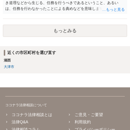
き道理などから生じる、任務を行うべきであるということ、あるい
は、任務を行わなかったことによる責めなどを意味します。 道義的責
任では、倫理ないし道徳上の責任のため法的責任のような強制力や罰
則はありませんが、道義的責任を果たさないことで、他人からの信用
を無くす、不遇を受けるなどの一般的にはそのような事実上の不利益
もっとみる
が生じます。
近くの市区町村を選び直す
湖西
大津市
ココナラ法律相談について
ココナラ法律相談とは
ご意見・ご要望
法律Q&A
利用規約
法律相談コラム
プライバシーポリシー