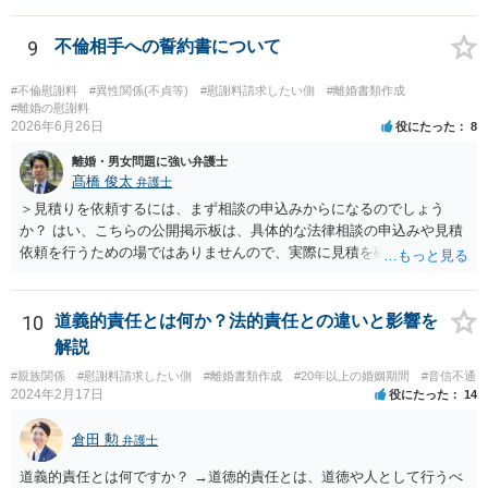
9
不倫相手への誓約書について
#不倫慰謝料
#異性関係(不貞等)
#慰謝料請求したい側
#離婚書類作成
#離婚の慰謝料
2026年6月26日
役にたった
8
離婚・男女問題に強い弁護士
髙橋 俊太
弁護士
＞見積りを依頼するには、まず相談の申込みからになるのでしょう
か？ はい、こちらの公開掲示板は、具体的な法律相談の申込みや見積
依頼を行うための場ではありませんので、実際に見積を確認されたい
場合には、個別に法律事務所又は弁護士宛てに、相談申込みや問い合
わせをしていただく必要があります。
10
道義的責任とは何か？法的責任との違いと影響を
解説
#親族関係
#慰謝料請求したい側
#離婚書類作成
#20年以上の婚姻期間
#音信不通
2024年2月17日
役にたった
14
倉田 勲
弁護士
道義的責任とは何ですか？ →道徳的責任とは、道徳や人として行うべ