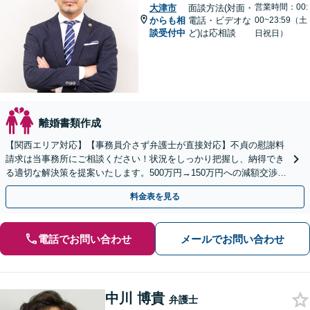
営業時間：00:
大津市
面談方法(対面・
からも相
電話・ビデオな
00~23:59（土
談受付中
ど)は応相談
日祝日）
離婚書類作成
【関西エリア対応】【事務員介さず弁護士が直接対応】不貞の慰謝料
請求は当事務所にご相談ください！状況をしっかり把握し、納得でき
る適切な解決策を提案いたします。500万円→150万円への減額交渉成
功事例あり【電話／メール相談可】
料金表を見る
電話でお問い合わせ
メールでお問い合わせ
中川 博貴
弁護士