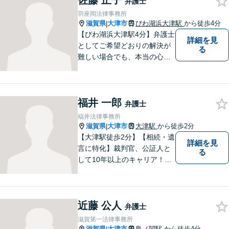
佐藤 正子
弁護士
さい。
羽座岡法律事務所
滋賀県
大津市
びわ湖浜大津駅
から徒歩4分
|
【びわ湖浜大津駅4分】弁護士
詳細を見
としてご希望どおりの解決が
る
難しい場合でも、本当の心の
希望を満たせるようにしたい
と考えています。ご相談にお
越しくださった方々が、話し
福井 一郎
やすい雰囲気作りを心掛けて
弁護士
おりますので、お気軽にご相
福井法律事務所
談ください。
滋賀県
大津市
大津駅
から徒歩2分
|
【大津駅徒歩2分】【相続・遺
詳細を見
言に特化】裁判官、公証人と
る
して10年以上のキャリア！親
族の人間関係に配慮し、先を
見据えながら、最大限依頼者
様の利益を守ります。皆様の
近藤 公人
抱えるお気持ちやご希望をぜ
弁護士
ひお聞かせください！
滋賀第一法律事務所
滋賀県
大津市
島ノ関駅
から徒歩4分