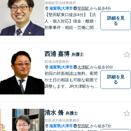
湖都経営法律事務所
滋賀県
大津市
堅田駅
から徒歩4分
|
【堅田駅東口徒歩4分】【法
詳細を見
人・個人対応】借金・離婚・
る
刑事事件・相続・労働に関す
るトラブルはお任せくださ
い。顧問契約・企業法務全般
に対応。困りの際はぜひ一度
西浦 嘉博
お話をお聞かせください。
弁護士
【無料駐車場あり】
西浦法律事務所
滋賀県
大津市
大津駅
から徒歩10分
|
初回の対面相談は無料。夜間
詳細を見
や土日の相談も可能な範囲で
る
調整します。JR大津駅から徒
歩10分、京阪大津線上栄町駅
から徒歩4分、大津赤十字病院
の前になります。 【滋賀県２
清水 脩
位 弁護士ドットコムランキ
弁護士
ング（2024年7月-2026年7月
琵琶湖大橋法律事務所
現在）】
滋賀県
大津市
堅田駅
から徒歩7分
|