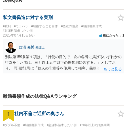
法律Q&A
私文書偽造に対する実刑
#裁判
#モラハラ
#離婚すること自体
#悪意の遺棄
#離婚書類作成
#慰謝料請求したい側
2025年07月15日(火)
役にたった
1
西浦 嘉博
弁護士
刑法第159条第１項は、「行使の目的で、次の各号に掲げるいずれかの
行為をした者は、三月以上五年以下の拘禁刑に処する。」としてお
り、 同項第1号は「他人の印章等を使用して権利、義務若しくは事実
証明に関する文書等を偽造し、又は偽造した他人の印章等を使用して
権利、義務若しくは事実証明に関する文書等を偽造する行為」と規定
しています。 また、刑法第161条第1項は「前二条の文書等又は電磁的
記録文書等を行使した者は、その文書等若しくは電磁的記録文書等を
離婚書類作成の法律Q&Aランキング
偽造し、若しくは変造し、又は虚偽の記載若しくは記録をした者と同
一の刑に処する。」と規定しています。 したがって、相手方が市役所
に提出する目的で離婚届を偽造する行為は有印私文書偽造罪に該当し
1
社内不倫ご近所の奥さん
得ます。 加えて、相手方が実際にその偽造した離婚届を役所に提出し
ていた場合は、偽造有印私文書行使罪が成立する可能性があります。
実際に同種の容疑で逮捕されている事案も下記の様に報道されていま
#ダブル不倫
#離婚書類作成
#慰謝料請求したい側
#20年以上の婚姻期間