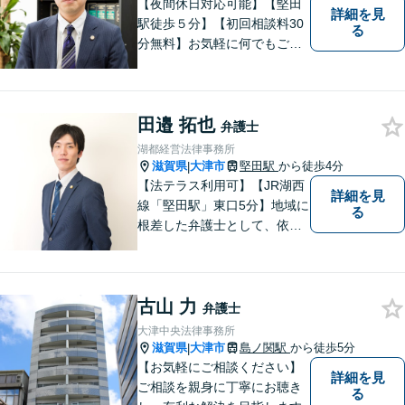
【夜間休日対応可能】【堅田
詳細を見
駅徒歩５分】【初回相談料30
る
分無料】お気軽に何でもご相
談ください。弁護士は、あな
たの味方です。
田邉 拓也
弁護士
湖都経営法律事務所
滋賀県
大津市
堅田駅
から徒歩4分
|
【法テラス利用可】【JR湖西
詳細を見
線「堅田駅」東口5分】地域に
る
根差した弁護士として、依頼
者の方に寄り添い、丁寧・親
切にお話を伺い、信頼関係を
築いていけるよう尽力いたし
古山 力
ます。弁護士に依頼するのは
弁護士
敷居が高いとお考えの方も、
大津中央法律事務所
まずは一度ご相談ください。
滋賀県
大津市
島ノ関駅
から徒歩5分
|
【お気軽にご相談ください】
詳細を見
ご相談を親身に丁寧にお聴き
る