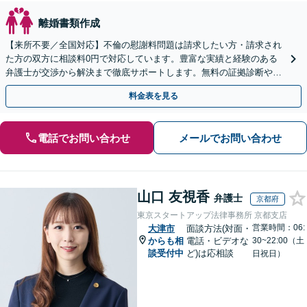
離婚書類作成
【来所不要／全国対応】不倫の慰謝料問題は請求したい方・請求され
た方の双方に相談料0円で対応しています。豊富な実績と経験のある
弁護士が交渉から解決まで徹底サポートします。無料の証拠診断や着
手金の返還保証もありますので安心してご相談ください。
料金表を見る
電話でお問い合わせ
メールでお問い合わせ
山口 友視香
弁護士
京都府
東京スタートアップ法律事務所 京都支店
営業時間：06:
大津市
面談方法(対面・
からも相
電話・ビデオな
30~22:00（土
談受付中
ど)は応相談
日祝日）