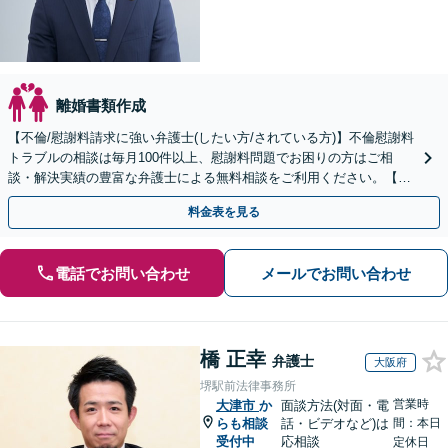
離婚書類作成
【不倫/慰謝料請求に強い弁護士(したい方/されている方)】不倫慰謝料
トラブルの相談は毎月100件以上、慰謝料問題でお困りの方はご相
談・解決実績の豊富な弁護士による無料相談をご利用ください。【不
倫相談は初回0円】【全国対応】
料金表を見る
電話でお問い合わせ
メールでお問い合わせ
橋 正幸
弁護士
大阪府
堺駅前法律事務所
営業時
大津市
か
面談方法(対面・電
らも相談
話・ビデオなど)は
間：本日
受付中
応相談
定休日