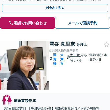
度ご相談ください。
料金表を見る
電話でお問い合わせ
メールで面談予約
雪谷 真里奈
弁護士
琵琶湖大橋法律事務所
滋
大
堅田駅
から
営業時間：本
賀
津
|
日定休日
徒歩7分
県
市
離婚書類作成
【初回相談無料】【堅田駅徒歩7分】離婚の財産分与／不貞の慰謝料