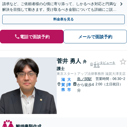
請求など、ご依頼者様の心情に寄り添って、しかるべき対応と円満な
解決を目指して動きます。受け取るべき金額についても詳細にご説
明。お気軽にご相談ください。
料金表を見る
電話で面談予約
メールで面談予約
菅井 勇人
弁
インタビューを
見る
護士
東京スタートアップ法律事務所 滋賀大津支店
島ノ関駅
営業時間：06:30~2
滋
大
2:00（土日祝日）
賀
津
から徒歩4
|
県
市
分
離婚書類作成