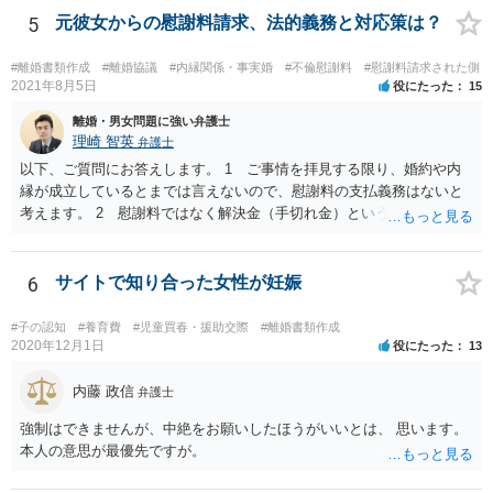
5
元彼女からの慰謝料請求、法的義務と対応策は？
#離婚書類作成
#離婚協議
#内縁関係・事実婚
#不倫慰謝料
#慰謝料請求された側
2021年8月5日
役にたった
15
離婚・男女問題に強い弁護士
理崎 智英
弁護士
以下、ご質問にお答えします。 1 ご事情を拝見する限り、婚約や内
縁が成立しているとまでは言えないので、慰謝料の支払義務はないと
考えます。 2 慰謝料ではなく解決金（手切れ金）という名目で数十
万円支払えば良いと思います。 3 今後同じような請求をされないよ
うに合意書を取り交わす必要はあると思います。 4 合意書を取り交
わし、その中で精算条項（一切の債権債務のないことを確認する）を
6
サイトで知り合った女性が妊娠
設ければ、大丈夫です。
#子の認知
#養育費
#児童買春・援助交際
#離婚書類作成
2020年12月1日
役にたった
13
内藤 政信
弁護士
強制はできませんが、中絶をお願いしたほうがいいとは、 思います。
本人の意思が最優先ですが。