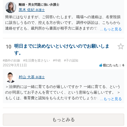
離婚・男女問題に強い弁護士
黒木 佐紀
弁護士
簡単にはなりますが、ご回答いたします。 職場への連絡は、名誉毀損
に該当しうるので、控える方が良いです。 調停や訴訟は、こちらから
連絡せずとも、裁判所から書面が相手方に届きますので、連絡不要で
す。 ご要望は認知や養育費の請求でしょうか？ 任意に応じてもらえな
いのであれば、調停や訴訟をするしかないかと思います。
10
明日までに決めないといけないのでお願いしま
す。
#婚外の妊娠
#生活費を渡さない
#中絶
#子の認知
2022年3月11日
役にたった
6
村山 大基
弁護士
＞法律的には一緒に育てるのが厳しいですか？ 一緒に育てる、という
のが同居してお子さんを育てていく、という意味なら厳しいです。 ＞
もしくは、養育費と認知をもらえたりするのでしょうか、 相手が認知
を拒む場合、調停や裁判などの手続きで認知を求める必要がありま
す。 また、認知されたことを前提に、父親として子を養う義務があり
ますので、 養育費を請求できます。 ただ、極端な話相手に収入がなか
もっとみる
ったり、行方不明だったりすると、実際上の回収が難しい可能性はあ
ります。