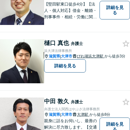
【堅田駅東口徒歩4分】【法
詳細を見
人・個人対応】借金・離婚・
る
刑事事件・相続・労働に関す
るトラブルはお任せくださ
い。顧問契約・企業法務全般
に対応。困りの際はぜひ一度
樋口 真也
お話をお聞かせください。
弁護士
【無料駐車場あり】
浜大津法律事務所
滋賀県
大津市
びわ湖浜大津駅
から徒歩3分
|
詳細を見る
中田 敦久
弁護士
弁護士法人関西はやぶさ法律事務所
滋賀県
大津市
大津駅
から徒歩8分
|
親身に話をお伺いし、最善の
詳細を見
解決に尽力致します。【交通
る