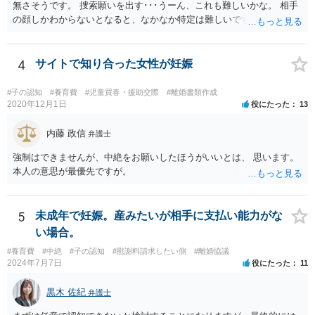
無さそうです。 捜索願いを出す･･･うーん、これも難しいかな。 相手
の顔しかわからないとなると、なかなか特定は難しいですね。 お役に
立てず、すみません。
4
サイトで知り合った女性が妊娠
#子の認知
#養育費
#児童買春・援助交際
#離婚書類作成
2020年12月1日
役にたった
13
内藤 政信
弁護士
強制はできませんが、中絶をお願いしたほうがいいとは、 思います。
本人の意思が最優先ですが。
5
未成年で妊娠。産みたいが相手に支払い能力がな
い場合。
#養育費
#中絶
#子の認知
#慰謝料請求したい側
#離婚協議
2024年7月7日
役にたった
11
黒木 佐紀
弁護士