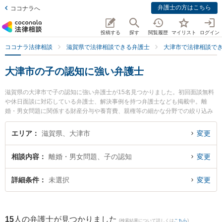
弁護士の方はこちら
ココナラへ
投稿する
探す
閲覧履歴
マイリスト
ログイン
ココナラ法律相談
滋賀県で法律相談できる弁護士
大津市で法律相談で
大津市の子の認知に強い弁護士
滋賀県の大津市で子の認知に強い弁護士が15名見つかりました。初回面談無料
や休日面談に対応している弁護士、解決事例を持つ弁護士なども掲載中。離
婚・男女問題に関係する財産分与や養育費、親権等の細かな分野での絞り込み
検索もでき便利です。特に湖都経営法律事務所の山口 智之弁護士や琵琶湖大橋
法律事務所の雪谷 真里奈弁護士、レーク総合法律事務所の横畑 俊介弁護士のプ
エリア
滋賀県、大津市
変更
ロフィール情報や弁護士費用、強みなどが注目されています。『大津市で土日
や夜間に発生した子の認知のトラブルを今すぐに弁護士に相談したい』『子の
相談内容
離婚・男女問題、子の認知
変更
認知のトラブル解決の実績豊富な近くの弁護士を検索したい』『初回相談無料
で子の認知を法律相談できる大津市内の弁護士に相談予約したい』などでお困
りの相談者さんにおすすめです。
詳細条件
未選択
変更
15
人の弁護士が見つかりました
(検索結果について詳しくは
こちら
)