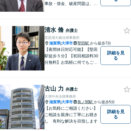
事故・借金、破産問題は、初
回相談料無料】【夜間相談可
（要事前予約）】【弁護士経
験２０年以上】【専用駐車場
清水 脩
あり】
弁護士
琵琶湖大橋法律事務所
滋賀県
大津市
堅田駅
から徒歩7分
|
【夜間休日対応可能】【堅田
詳細を見
駅徒歩５分】【初回相談料30
る
分無料】お気軽に何でもご相
談ください。弁護士は、あな
たの味方です。
古山 力
弁護士
大津中央法律事務所
滋賀県
大津市
島ノ関駅
から徒歩5分
|
【お気軽にご相談ください】
詳細を見
ご相談を親身に丁寧にお聴き
る
し 有利な解決を目指します