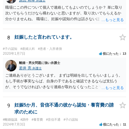
原田 和幸
弁護士
職場にこの件について個人で連絡してもよいのでしょうか？ 単に取り
次いでもらうだけなら構わないと思いますが、取り次いでもらえるか
分かりませんね。 職場に、妊娠や認知の件は話さないほうがよいと思
います。 それとも弁護士を通すべきなのでしょうか？ 相談者で対応が
難しいと思われれば、弁護士に入ってもらうことも検討されてくださ
い。 一度、お近くの弁護士に相談されてみてもよいと思います。
8
妊娠したと言われています。
#子の認知
#産婦人科
#患者・入所者側
2020年1月7日
役にたった
13
離婚・男女問題に強い弁護士
若井 亮
弁護士
ご連絡ありがとうございます。 まずは明細を出してもらいましょう。
もし手術が事実ならば、自身の子であると確認できるならば支払う
が、そうでなければいきなり連絡が取れなくなったことで不信感もあ
るし、自身の子であるか疑問に残る点もあるので、支払えないと回答
してはいかがでしょうか。 代理人となる場合ですが、事務所ごとにま
ちまちです。 弊所の場合、交渉をお受けするとなると20万円くらいが
9
妊娠5か月、音信不通の彼から認知・養育費の請
多いかと思います。
求のために
#離婚協議
#調停
#養育費
#音信不通
#子の認知
2024年7月3日
役にたった
11