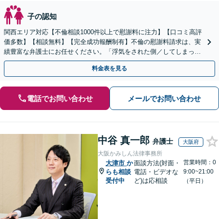
子の認知
関西エリア対応【不倫相談1000件以上で慰謝料に注力】【口コミ高評
価多数】【相談無料】【完全成功報酬制有】不倫の慰謝料請求は、実
績豊富な弁護士にお任せください。「浮気をされた側／してしまった
側両方対応」人情派弁護士！
料金表を見る
電話でお問い合わせ
メールでお問い合わせ
中谷 真一郎
弁護士
大阪府
大阪かみしん法律事務所
営業時間：0
大津市
か
面談方法(対面・
らも相談
電話・ビデオな
9:00~21:00
受付中
ど)は応相談
（平日）