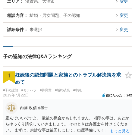
エリア
滋賀県、大津市
変更
相談内容
離婚・男女問題、子の認知
変更
詳細条件
未選択
変更
子の認知の法律Q&Aランキング
1
妊娠後の認知問題と家族とのトラブル解決策を求
めて
#子の認知
#モラハラ
#養育費
#婚約破棄
#中絶
2019年7月22日
役にたった
242
内藤 政信
弁護士
産んでいいですよ。 最後の機会かもしれません。 相手の事は、あとか
らゆっくり請求していきましょう。 そのときは弁護士を付けてくださ
い。 まずは、余計な事は後回しにして、出産準備してください。