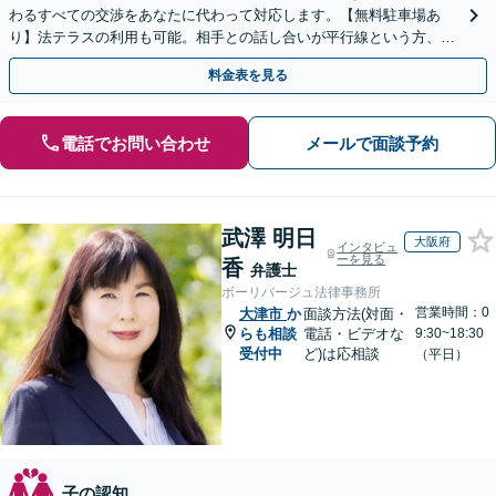
わるすべての交渉をあなたに代わって対応します。【無料駐車場あ
り】法テラスの利用も可能。相手との話し合いが平行線という方、一
度ご相談ください。
料金表を見る
電話でお問い合わせ
メールで面談予約
武澤 明日
大阪府
インタビュ
ーを見る
香
弁護士
ボーリバージュ法律事務所
営業時間：0
大津市
か
面談方法(対面・
らも相談
電話・ビデオな
9:30~18:30
受付中
ど)は応相談
（平日）
子の認知