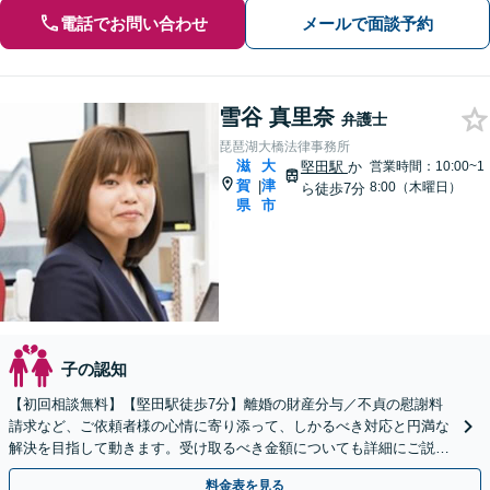
電話でお問い合わせ
メールで面談予約
雪谷 真里奈
弁護士
琵琶湖大橋法律事務所
滋
大
堅田駅
か
営業時間：10:00~1
賀
津
|
8:00（木曜日）
ら徒歩7分
県
市
子の認知
【初回相談無料】【堅田駅徒歩7分】離婚の財産分与／不貞の慰謝料
請求など、ご依頼者様の心情に寄り添って、しかるべき対応と円満な
解決を目指して動きます。受け取るべき金額についても詳細にご説
明。お気軽にご相談ください。
料金表を見る