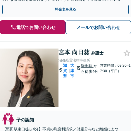
トをいたします。【大津駅徒歩3分】
料金表を見る
電話でお問い合わせ
メールでお問い合わせ
宮本 向日葵
弁護士
湖都経営法律事務所
滋
大
堅田駅
か
営業時間：09:30~1
賀
津
|
7:30（平日）
ら徒歩4分
県
市
子の認知
【堅田駅東口徒歩4分】不貞の慰謝料請求／財産分与など離婚にまつ