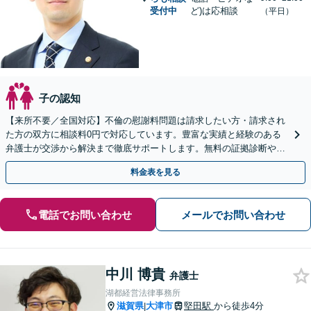
受付中
ど)は応相談
（平日）
子の認知
【来所不要／全国対応】不倫の慰謝料問題は請求したい方・請求され
た方の双方に相談料0円で対応しています。豊富な実績と経験のある
弁護士が交渉から解決まで徹底サポートします。無料の証拠診断や着
手金の返還保証もありますので安心してご相談ください。
料金表を見る
電話でお問い合わせ
メールでお問い合わせ
中川 博貴
弁護士
湖都経営法律事務所
滋賀県
大津市
堅田駅
から徒歩4分
|