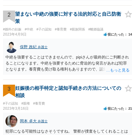
2
望まない中絶の強要に対する法的対応と自己防衛
策
#婚外の妊娠
#中絶
#子の認知
#養育費
#親族関係
#離婚協議
2023年4月9日
役にたった
14
俣野 政紀
弁護士
中絶を強要することはできませんので、pipiさんが最終的にご判断され
ることになります。中絶を強要するために脅迫的な発言があれば犯罪
となります。養育費も受け取る権利もありますので、認知等につきお
相手がきちんと対応しないのであれば弁護士にご相談されることをお
勧めします。
3
妊娠後の相手特定と認知手続きの方法についての
相談
#子の認知
#親権
#養育費
2023年3月16日
役にたった
21
岡本 卓大
弁護士
犯罪になる可能性はなさそうですね。 警察が捜査をしてくれることは