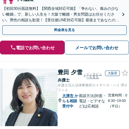
【初回30分面談無料】【関西全域対応可能】「争わない、痛みの少な
い離婚」で、新しい人生を！大阪で離婚・男女問題はお任せくださ
い。男性の相談も歓迎！【受任後LINE対応可能】最後まであなたの味
方です。【女性弁護士】【豊中駅徒歩5分】
料金表を見る
電話でお問い合わせ
メールでお問い合わせ
豊田 夕雪
大阪府
インタビュ
ーを見る
弁護士
弁護士法人法律事務所ロイヤーズ・ハイ 堺オ
フィス
営業時間：0
大津市
か
面談方法(対面・
らも相談
電話・ビデオな
8:30~19:00
受付中
ど)は応相談
（平日）