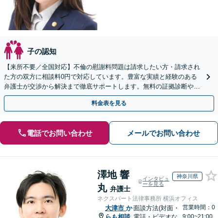
子の認知
【来所不要／全国対応】不倫の慰謝料問題は請求したい方・請求され
た方の双方に相談料0円で対応しています。豊富な実績と経験のある
弁護士が交渉から解決まで徹底サポートします。無料の証拠診断や着
手金の返還保証もありますので安心してご相談ください。
料金表を見る
電話でお問い合わせ
メールでお問い合わせ
澤地 響
神奈川県
インタビュ
ーを見る
丸
弁護士
ネクスパート法律事務所 横浜オフィス
営業時間：0
大津市
か
面談方法(対面・
らも相談
電話・ビデオな
9:00~21:00