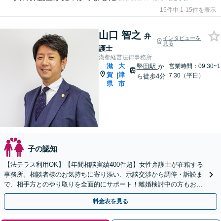
15件中 1-15件を表示
山口 智之
弁
インタビューを
見る
護士
湖都経営法律事務所
滋
大
堅田駅
か
営業時間：09:30~1
賀
津
|
7:30（平日）
ら徒歩4分
県
市
子の認知
【法テラス利用OK】【年間相談実績400件超】女性弁護士が在籍する
事務所。相談者様のお気持ちに寄り添い、示談交渉から調停・訴訟ま
で、相手方とのやり取りを全面的にサポート！離婚検討中の方もお気
軽にご相談ください【堅田駅4分】【無料駐車場あり】
料金表を見る