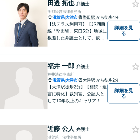
田邉 拓也
進できることがございます。
弁護士
どうぞ当事務所にご相談くだ
湖都経営法律事務所
さい。
滋賀県
大津市
堅田駅
から徒歩4分
|
【法テラス利用可】【JR湖西
詳細を見
線「堅田駅」東口5分】地域に
る
根差した弁護士として、依頼
者の方に寄り添い、丁寧・親
切にお話を伺い、信頼関係を
築いていけるよう尽力いたし
福井 一郎
ます。弁護士に依頼するのは
弁護士
敷居が高いとお考えの方も、
福井法律事務所
まずは一度ご相談ください。
滋賀県
大津市
大津駅
から徒歩2分
|
【大津駅徒歩2分】【相続・遺
詳細を見
言に特化】裁判官、公証人と
る
して10年以上のキャリア！親
族の人間関係に配慮し、先を
見据えながら、最大限依頼者
様の利益を守ります。皆様の
近藤 公人
抱えるお気持ちやご希望をぜ
弁護士
ひお聞かせください！
滋賀第一法律事務所