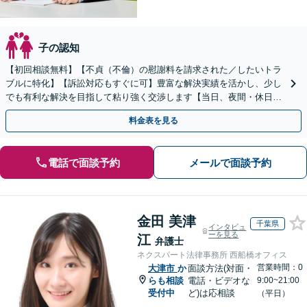
子の認知
【初回相談無料】【不貞（不倫）の慰謝料を請求された／したいトラ
ブルに特化】【訴訟対応もすぐに可】豊富な解決実績を活かし、少し
でも有利な解決を目指して粘り強く交渉します【当日、夜間・休日相
談可】
料金表を見る
電話で面談予約
メールで面談予約
金田 美津
千葉県
インタビュ
ーを見る
江
弁護士
ネクスパート法律事務所 西船橋オフィス
営業時間：0
大津市
か
面談方法(対面・
らも相談
電話・ビデオな
9:00~21:00
受付中
ど)は応相談
（平日）