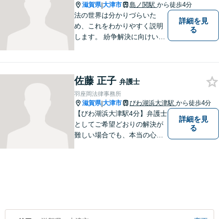
滋賀県
大津市
島ノ関駅
から徒歩4分
|
法の世界は分かりづらいた
詳細を見
め、これをわかりやすく説明
る
します。 紛争解決に向けいく
つかの解決案を説明し、依頼
者にとって一番良いと思う方
針をアドバイスします。 依頼
佐藤 正子
者の希望を最大限尊重しなが
弁護士
ら、適正な範囲で解決を目指
羽座岡法律事務所
します。
滋賀県
大津市
びわ湖浜大津駅
から徒歩4分
|
【びわ湖浜大津駅4分】弁護士
詳細を見
としてご希望どおりの解決が
る
難しい場合でも、本当の心の
希望を満たせるようにしたい
と考えています。ご相談にお
越しくださった方々が、話し
やすい雰囲気作りを心掛けて
おりますので、お気軽にご相
談ください。