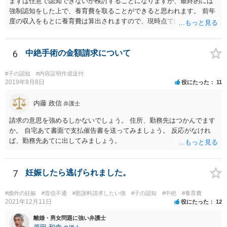
まずは任意で認知できないか検討することになりますが、最終的には
強制認知をした上で、養育費を取ることができると思われます。 前年
度の収入をもとに養育費は算出されますので、現時点では少額しか取
れないとしても、相手が大学を卒業して就職したら、そこで再度、養
育費の増額調停を起こすこともできます。 仮に中絶する場合でも、相
手方が妊娠について話し合いをしっかりしてくれない場合には、慰謝
6
中絶手術の金額請求について
料請求などもできる可能性があります。 いずれにせよ、親御さんとの
関わりが不可欠となると思われますので、一度話し合った上で、法律
#子の認知
#内容証明作成送付
事務所へ早めのご相談をされたほうがよろしいかと思います。
2019年9月8日
役にたった
11
内藤 政信
弁護士
請求の意思を強めるしかないでしょう。 住所、勤務先はつかんでます
か。 自宅あて書面で支払催告書を送ってみましょう。 反応がなけれ
ば、勤務先あてに出してみましょう。
7
妊娠したら逃げられました。
#婚外の妊娠
#音信不通
#慰謝料請求したい側
#子の認知
#中絶
#養育費
2021年12月11日
役にたった
12
離婚・男女問題に強い弁護士