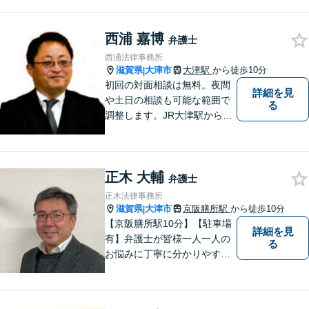
西浦 嘉博
弁護士
西浦法律事務所
滋賀県
大津市
大津駅
から徒歩10分
|
初回の対面相談は無料。夜間
詳細を見
や土日の相談も可能な範囲で
る
調整します。JR大津駅から徒
歩10分、京阪大津線上栄町駅
から徒歩4分、大津赤十字病院
の前になります。 【滋賀県２
正木 大輔
位 弁護士ドットコムランキ
弁護士
ング（2024年7月-2026年7月
正木法律事務所
現在）】
滋賀県
大津市
京阪膳所駅
から徒歩10分
|
【京阪膳所駅10分】【駐車場
詳細を見
有】弁護士が皆様一人一人の
る
お悩みに丁寧に分かりやすく
お応えいたします。専門家に
よる適切なアドバイスや手続
により、問題解決に向けて前