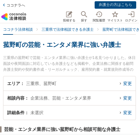
弁護士の方はこちら
ココナラへ
投稿する
探す
閲覧履歴
マイリスト
ログイン
ココナラ法律相談
三重県で法律相談できる弁護士
菰野町で法律相談で
菰野町の芸能・エンタメ業界に強い弁護士
三重県の菰野町で芸能・エンタメ業界に強い弁護士が1名見つかりました。休日
面談や夜間面談に対応している弁護士なども掲載中。企業法務に関係する顧問
弁護士契約や契約書作成・リーガルチェック、雇用契約書・就業規則作成等の
細かな分野での絞り込み検索もでき便利です。特に菰野法律事務所の近藤 信弘
弁護士のプロフィール情報や弁護士費用、強みなどが注目されています。『菰
エリア
三重県、菰野町
変更
野町で土日や夜間に発生した芸能・エンタメ業界のトラブルを今すぐに弁護士
に相談したい』『芸能・エンタメ業界のトラブル解決の実績豊富な近くの弁護
相談内容
企業法務、芸能・エンタメ業界
変更
士を検索したい』『初回相談無料で芸能・エンタメ業界を法律相談できる菰野
町内の弁護士に相談予約したい』などでお困りの相談者さんにおすすめです。
詳細条件
未選択
変更
芸能・エンタメ業界に強い菰野町から相談可能な弁護士