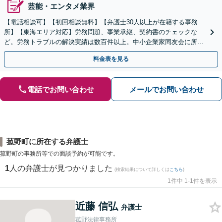
芸能・エンタメ業界
【電話相談可】【初回相談無料】【弁護士30人以上が在籍する事務
所】【東海エリア対応】労務問題、事業承継、契約書のチェックな
ど。労務トラブルの解決実績は数百件以上。中小企業家同友会に所属
しセミナー講師なども担当【初回相談無料】
料金表を見る
電話でお問い合わせ
メールでお問い合わせ
菰野町に所在する弁護士
菰野町の事務所等での面談予約が可能です。
1
人の弁護士が見つかりました
(検索結果について詳しくは
こちら
)
1件中 1-1件を表示
近藤 信弘
弁護士
菰野法律事務所