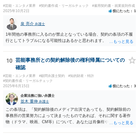
校司書は、学校図書館法第６条第１項上「専ら学校図書館の職務に従
#芸能・エンタメ業界
#契約書作成・リーガルチェック
#雇用契約書・就業規則作成
事する職員」と位置づけられ、運用指針にいう「教育を担任する者」
2025年10月2日
役にたった
1
に該当しません。 ②活動内容も、特別活動・学校行事等ではなく、図
書館独自の読書推進活動であり、該当例のいずれにも当たりません。
泉 亮介
弁護士
したがって、本件展示は「授業の過程」要件を満たさず、３５条によ
1年間他の事務所に入るのが禁止となっている場合、契約の条項の不履
る適法化はできないと考えられます。 ただし、繰り返しになります
行としてトラブルになる可能性はあるかと思われます。
が、ご相談のケースのような事案が裁判沙汰になることが現実的には
ほぼないため、今後も裁判例が積み重なる可能性がきわめて低く、ど
ちらの解釈が正しいのかについて司法の判断が下されることがないも
10
芸能事務所との契約解除後の権利帰属についての
のと思われます。
確認
#芸能・エンタメ業界
#顧問弁護士契約
#知的財産・特許
#契約書作成・リーガルチェック
2025年6月15日
役にたった
3
企業法務に強い弁護士
並木 重伸
弁護士
この条項は、「契約解除後のメディア出演であっても、契約解除前の
事務所の営業努力によって決まったものであれば、それに関する著作
物（ドラマ、映画、CM等）について、あなたは肖像権やパブリシティ
権を主張することはできず、何かある場合は協議して決定する」とい
う意味と思われます。 事務所が獲得した仕事から生じる権利を、解除