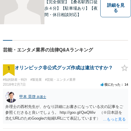
【完全個室】【桑名駅西口徒
詳細を見
歩４分】【駐車場あり】【夜
る
間・休日相談対応】
芸能・エンタメ業界の法律Q&Aランキング
1
オリンピック非公式グッズ作成は違法ですか？
#知的財産・特許
#製造業
#芸能・エンタメ業界
2018年2月7日
役にたった
14
甲本 晃啓
弁護士
弁理士の西村先生が、かなり詳細にお書きになっている次の記事をご
参照くださると良いでしょう。 http://goo.gl/QwQMiv （※日本語を
含むURLのためGoogleの短縮URLにて表記しています） 私も同先生と
同じ意見です。 商品（グッズ）への使用ということであれば、少なく
とも不正競争防止法上の問題は生じうると思います。