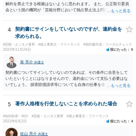
解約を禁止できる根拠はないように思われます。 また、公正取引委員
会という国の機関が「芸能分野において独占禁止法上問題となり得る
行為の想定例」として、「所属事務所が，契約終了後は⼀定期間芸能
活動を⾏えない旨の義務を課し，⼜は移籍・独⽴した場合には芸能活
動を妨害する旨⽰唆して，移籍・独⽴を諦めさせること（優越的地位
4
契約書にサインをしていないのですが、違約金を
の濫⽤等）を例示しています。 ライバー事務所にも同様のことが言え
求められる。
る可能性があり、あなたのケースでも、独占禁止法上問題となり得ま
#芸能・エンタメ業界
#個人事業主・フリーランス
#契約書作成・リーガルチェック
す。 ただし、「※これら⾏為が実際に独占禁⽌法違反となるかどうか
2023年11月24日
役にたった
5
は，具体的態様に照らして個別に判断されることとなる。例えば，優
越的地位の濫⽤に関して，不当に不利益を与えるか否かは，課される
泉 亮介
弁護士
義務等の内容や期間が⽬的に照らして過⼤であるか，与える不利益の
程度，代償措置の有無やその⽔準，あらかじめ⼗分な協議が⾏われた
契約書についてサインしていないのであれば、その条件に合意をして
か等を考慮の上，個別具体的に判断される」という指摘もなされてい
いたということにはなりませんので、違約金について支払う必要はな
るので、ご事案に応じ、挙げられている事情を具体的に検討して行く
いでしょう。 損害賠償請求等についても自身の仕事を全て処理してか
必要があります。 なお、退所等で事務所側と揉めるようであれば、弁
ら辞めるのであれば一般的には負担義務はないかと思われます。
護士に直接相談・依頼し、事務所側と交渉にあたってもらう方法もあ
るかと思います。 （参考）「⼈材分野における公正取引委員会の取
5
著作人格権を行使しないことを求められた場合
組」（令和元年９月２５日 公正取引委員会）６頁 https://www.jftc.g
o.jp/houdou/kouenkai/190925kondan_file/siryou2.pdf
#知的財産・特許
#芸能・エンタメ業界
#個人事業主・フリーランス
2022年6月2日
役にたった
4
佐山 亮介
弁護士