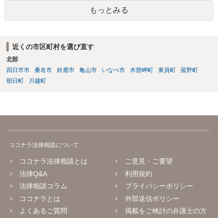
後も事務所が管理すること自体には合理性がある場合もあります。し
もっとみる
かし「事務所に帰属する」という表現は、本来他人に譲渡できるもの
ではない肖像権等が事務所に渡ってしまうかのようにも読め、あなた
の権利を過剰に制限する恐れもあります。 ご指摘の箇所も含め、解除
届の内容が適切かどうか弁護士に直接相談のうえ、可能であれば事務
近くの市区町村を選び直す
所と協議することをお勧めします。
北部
四日市市
桑名市
鈴鹿市
亀山市
いなべ市
木曽岬町
東員町
菰野町
朝日町
川越町
ココナラ法律相談について
ココナラ法律相談とは
ご意見・ご要望
法律Q&A
利用規約
法律相談コラム
プライバシーポリシー
ココナラとは
外部送信ポリシー
よくあるご質問
掲載をご検討の弁護士の方