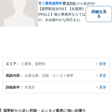
三重県
菰野町
菰野駅
から徒歩5分
|
【菰野駅徒歩5分】【弁護歴1
詳細を見
0年以上】個人事務所ならでは
る
の、きめ細やかな対応を心が
けています。「相談してよか
った」と思っていただけるよ
う、最後まで粘り強く弁護を
行います！【完全個室】
エリア
三重県、菰野町
変更
相談内容
企業法務、芸能・エンタメ業界
変更
詳細条件
未選択
変更
菰野町から近い芸能・エンタメ業界に強い弁護士