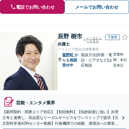
電話でお問い合わせ
メールでお問い合わせ
辰野 樹市
千葉県
インタビュ
ーを見る
弁護士
ファミリア総合法律事務所
営業時
菰野町
か
面談方法(対面・電
らも相談
話・ビデオなど)は
間：本日
受付中
応相談
定休日
芸能・エンタメ業界
【顧問契約：関東エリア対応】【初回無料】【知的財産に強い】弁理
士等と連携し、高品質なリーガルサービスをワンストップで提供【元
文部科学省ADRセンター勤務】行政機関での経験、環境法への豊富な