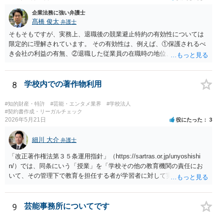
企業法務に強い弁護士
髙橋 俊太
弁護士
そもそもですが、実務上、退職後の競業避止特約の有効性については
限定的に理解されています。 その有効性は、例えば、①保護されるべ
き会社の利益の有無、②退職した従業員の在職時の地位、③地域的限
定の有無、④競業避止義務の存続期間、⑤禁止される競業行為の範
囲、⑥代償措置の有無といった判断要素によって検討されます。 いず
れにしても、書面を拝見するなど具体的な事情を詳しくお伺いする必
8
学校内での著作物利用
要はありますが、上記判断要素に照らす限り、ご相談のケースにおい
ては会社側の請求は認められにくいのではないかという印象です。
#知的財産・特許
#芸能・エンタメ業界
#学校法人
#契約書作成・リーガルチェック
2026年5月21日
役にたった
3
細川 大介
弁護士
「改正著作権法第３５条運用指針」（https://sartras.or.jp/unyoshishi
n/）では、同条にいう「授業」を「学校その他の教育機関の責任にお
いて、その管理下で教育を担任する者が学習者に対して実施する教育
活動」と定義しています。 該当例として講義・実習、特別活動（学
級活動・クラブ活動・学校行事等）、部活動、課外補習授業等を、該
当しない例として自主的なボランティア活動・保護者会・ＰＴＡ活動
9
芸能事務所についてです
等を列挙しています。 本件をこれに当てはめますと、 ①主体である学