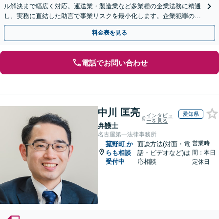
ル解決まで幅広く対応。運送業・製造業など多業種の企業法務に精通
し、実務に直結した助言で事業リスクを最小化します。企業犯罪のご
相談もお任せください【休日・夜間対応OK】
料金表を見る
電話でお問い合わせ
中川 匡亮
愛知県
インタビュ
ーを見る
弁護士
名古屋第一法律事務所
営業時
菰野町
か
面談方法(対面・電
らも相談
話・ビデオなど)は
間：本日
受付中
応相談
定休日