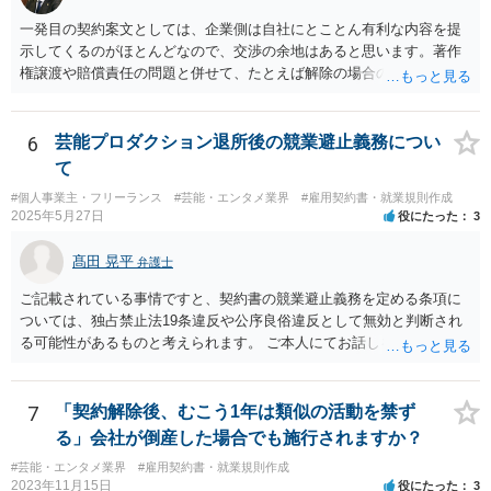
一発目の契約案文としては、企業側は自社にとことん有利な内容を提
示してくるのがほとんどなので、交渉の余地はあると思います。著作
権譲渡や賠償責任の問題と併せて、たとえば解除の場合のクリエータ
ー側への補償を設けさせるといった修正要望は出してみる価値があり
ます（実際、民法の原則では一方的な委任契約の解除には、必要に応
じて損害の補償をしなければならないと定められています。） ただ、
6
芸能プロダクション退所後の競業避止義務につい
そこで「これはうちの定型書式なので変更できない」といった趣旨の
て
回答があれば、今後の信頼関係の構築を考えても、ご縁がなかったと
#個人事業主・フリーランス
#芸能・エンタメ業界
#雇用契約書・就業規則作成
して契約を見送られた方が良いように思います。
2025年5月27日
役にたった
3
髙田 晃平
弁護士
ご記載されている事情ですと、契約書の競業避止義務を定める条項に
ついては、独占禁止法19条違反や公序良俗違反として無効と判断され
る可能性があるものと考えられます。 ご本人にてお話しを進められる
場合、事務所側から不利な条件を要求されるおそれもございますの
で、弁護士を通じて交渉することも選択肢として取り得るかと思われ
ます。
7
「契約解除後、むこう1年は類似の活動を禁ず
る」会社が倒産した場合でも施行されますか？
#芸能・エンタメ業界
#雇用契約書・就業規則作成
2023年11月15日
役にたった
3