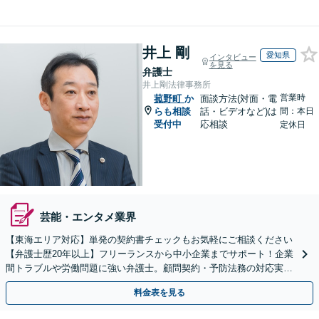
井上 剛
愛知県
インタビュー
を見る
弁護士
井上剛法律事務所
営業時
菰野町
か
面談方法(対面・電
らも相談
話・ビデオなど)は
間：本日
受付中
応相談
定休日
芸能・エンタメ業界
【東海エリア対応】単発の契約書チェックもお気軽にご相談ください
【弁護士歴20年以上】フリーランスから中小企業までサポート！企業
間トラブルや労働問題に強い弁護士。顧問契約・予防法務の対応実績
も豊富です。【夜間・休日面談可】【完全個室】
料金表を見る