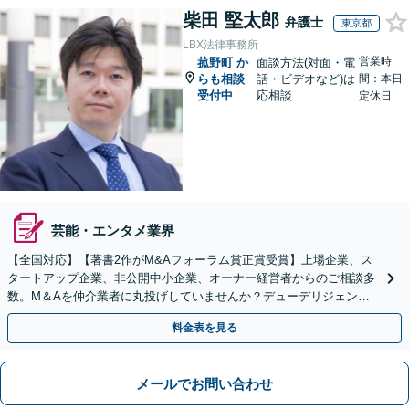
柴田 堅太郎
弁護士
東京都
LBX法律事務所
営業時
菰野町
か
面談方法(対面・電
らも相談
話・ビデオなど)は
間：本日
受付中
応相談
定休日
芸能・エンタメ業界
【全国対応】【著書2作がM&Aフォーラム賞正賞受賞】上場企業、ス
タートアップ企業、非公開中小企業、オーナー経営者からのご相談多
数。M＆Aを仲介業者に丸投げしていませんか？デューデリジェンス
や契約書作成・交渉はお任せください【初回無料】
料金表を見る
メールでお問い合わせ