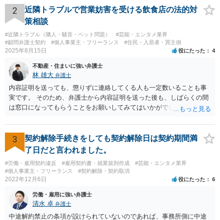
2
近隣トラブルで営業妨害を受ける飲食店の法的対
策相談
#近隣トラブル（隣人・騒音・ペット問題）
#芸能・エンタメ業界
#顧問弁護士契約
#個人事業主・フリーランス
#住民・入居者・買主側
2025年8月15日
役にたった
4
不動産・住まいに強い弁護士
林 雄大
弁護士
内容証明を送っても、懲りずに連絡してくる人も一定数いることも事
実です。 そのため、弁護士から内容証明を送った後も、しばらくの間
は窓口になってもらうことをお願いしてみてはいかがでしょうか。 そ
うすれば、もしその方から不当な要求を受けることがあっても、「窓
口（弁護士に）言ってください」とだけお伝えし、それ以外には一切
応じないという姿勢をとることができるため、スタッフの方の負担軽
3
契約解除手続きをしても契約解除日は契約期間満
減を図れると思います。 大変な状況かと思いますが、ご参考になりま
了日だと言われました。
したら幸いです。
#労働・雇用契約違反
#雇用契約書・就業規則作成
#芸能・エンタメ業界
#個人事業主・フリーランス
#契約解除・契約取消
2022年12月6日
役にたった
6
労働・雇用に強い弁護士
清水 卓
弁護士
中途解約禁止の条項が設けられていないのであれば、事務所側に中途