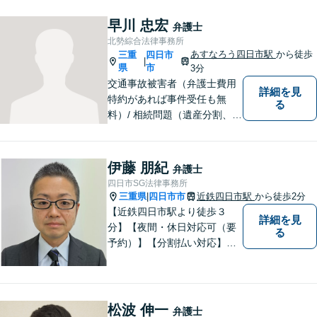
わからないことがあれば、何
でも聞いてください。 問題解
早川 忠宏
弁護士
決に向かって一緒に頑張りま
北勢綜合法律事務所
しょう。
あすなろう四日市駅
から徒歩
三重
四日市
|
県
市
3分
交通事故被害者（弁護士費用
詳細を見
特約があれば事件受任も無
る
料）/ 相続問題（遺産分割、遺
言等）。是非一度ご相談くだ
さい。
伊藤 朋紀
弁護士
四日市SG法律事務所
三重県
四日市市
近鉄四日市駅
から徒歩2分
|
【近鉄四日市駅より徒歩３
詳細を見
分】【夜間・休日対応可（要
る
予約）】【分割払い対応】
【弁護士歴１０年以上】 法律
相談を大切にしています。ま
ずはできる限り丁寧にお聞き
して、一緒に解決方法を考え
松波 伸一
弁護士