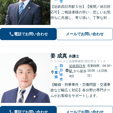
市
【近鉄四日市駅５分】【夜間／休日対
応可】ご相談者様の辛い・悲しいお気
持ちに共感し、寄り添い、丁寧な対応
を心がけます。離婚／不動産／借金／
相続／刑事事件など、幅広く対応【地
電話でお問い合わせ
メールでお問い合わせ
域に根ざした弁護士】お気軽にお問い
合わせください。
姜 成真
弁護士
ベリーベスト法律事務所 四日市オフィス
四
近鉄四日市
営業時間：09:30~
三
日
18:00（土日祝
駅
から徒歩
重
|
市
日）
4分
県
市
【離婚・刑事事件・労働問題・交通事
故など幅広く対応】各分野の専門チー
ムがお客様をサポートします。
電話でお問い合わせ
メールでお問い合わせ