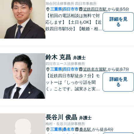
る手助けをさせていただけれ
旭合同法律事務所 四日市事務所
ばと思いますので、お気軽に
三重県
四日市市
近鉄四日市駅
から徒歩5分
|
ご相談ください。
【初回の電話相談は無料で対
詳細を見
応します】【土日もOK】【近
る
鉄四日市駅5分】【離婚・相続
問題】困っている方の力にな
れる様、話を聞き、寄り添い
ます【後見業務などの民事・
刑事事件全般】双方ともに納
鈴木 克昌
弁護士
得する解決を目指します【交
四日市エース法律事務所
通事故】示談金の増額に向け
三重県
四日市市
近鉄名古屋駅
から徒歩7分
|
尽力
【近鉄四日市駅徒歩７分】モ
詳細を見
ットーは『しっかり話を聞
る
く』ことです。誠実さと実直
さを取り柄に、一つ一つの案
件に真摯に向き合います。離
婚問題／企業法務／労働問題
（使用者側）／交通事故／相
長谷川 俊晶
弁護士
続問題など、幅広く対応。お
梅村・長谷川法律事務所
気軽にご相談ください。
三重県
桑名市
桑名駅
から徒歩4分
|