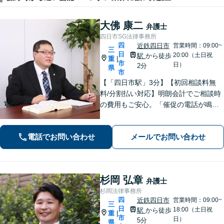
大佛 康二
弁護士
四日市SG法律事務所
四
近鉄四日市
営業時間：09:00~
三
日
20:00（土日祝
駅
から徒歩
重
|
市
日）
2分
県
市
【「四日市駅」3分】【初回相談料無
料/分割払い対応】明朗会計でご相談時
の費用もご安心。「催促の電話が鳴り
止まない」「FXや仮想通貨で大損し
た」に対応できます。自己破産や任意
電話でお問い合わせ
メールでお問い合わせ
整理、個人再生など幅広い解決方法を
提示【完全個室で安心】
杉岡 弘章
弁護士
杉岡法律事務所
四
近鉄四日市
営業時間：09:00~
三
日
18:00（土日祝
駅
から徒歩
重
|
市
日）
5分
県