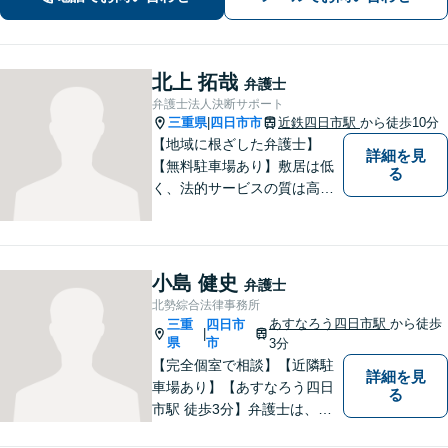
北上 拓哉
弁護士
弁護士法人決断サポート
三重県
四日市市
近鉄四日市駅
から徒歩10分
|
【地域に根ざした弁護士】
詳細を見
【無料駐車場あり】敷居は低
る
く、法的サービスの質は高く
をモットーに、ご相談者の立
場に立って、問題の解決を目
指します。交通事故／借金問
題／離婚問題／相続問題／企
小島 健史
弁護士
業法務など、幅広く対応可
北勢綜合法律事務所
能。【明確な料金体系】どう
あすなろう四日市駅
から徒歩
三重
四日市
|
ぞご連絡ください。
県
市
3分
【完全個室で相談】【近隣駐
詳細を見
車場あり】【あすなろう四日
る
市駅 徒歩3分】弁護士は、依
頼者の方のサポーターです。