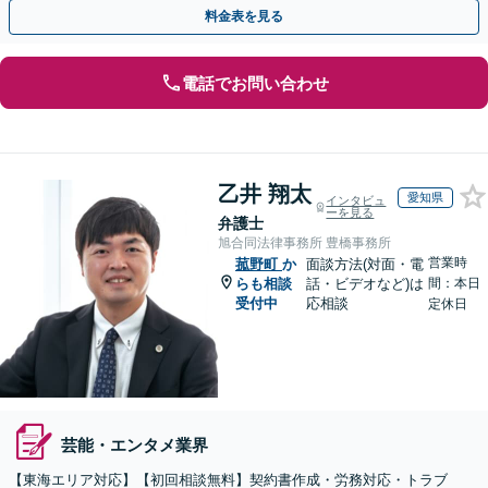
知識を活かし、事業者さまの抱える問題を解決へ導きます
料金表を見る
電話でお問い合わせ
乙井 翔太
愛知県
インタビュ
ーを見る
弁護士
旭合同法律事務所 豊橋事務所
営業時
菰野町
か
面談方法(対面・電
らも相談
話・ビデオなど)は
間：本日
受付中
応相談
定休日
芸能・エンタメ業界
【東海エリア対応】【初回相談無料】契約書作成・労務対応・トラブ