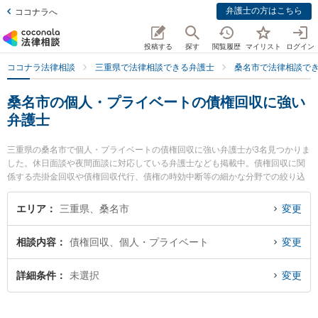
弁護士の方はこちら
ココナラへ
投稿する
探す
閲覧履歴
マイリスト
ログイン
ココナラ法律相談
三重県で法律相談できる弁護士
桑名市で法律相談で
桑名市の個人・プライベートの債権回収に強い
弁護士
三重県の桑名市で個人・プライベートの債権回収に強い弁護士が3名見つかりま
した。休日面談や夜間面談に対応している弁護士なども掲載中。債権回収に関
係する売掛金回収や債権回収代行、債権の時効中断等の細かな分野での絞り込
み検索もでき便利です。特に弁護士法人関・岸田・中村法律事務所 桑名オフィ
スの岸田 哲弁護士や嶋田幸司法律事務所の嶋田 幸司弁護士、梅村・長谷川法律
エリア
三重県、桑名市
変更
事務所の長谷川 俊晶弁護士のプロフィール情報や弁護士費用、強みなどが注目
されています。『桑名市で土日や夜間に発生した個人・プライベートの債権回
相談内容
債権回収、個人・プライベート
変更
収のトラブルを今すぐに弁護士に相談したい』『個人・プライベートの債権回
収のトラブル解決の実績豊富な近くの弁護士を検索したい』『初回相談無料で
個人・プライベートの債権回収を法律相談できる桑名市内の弁護士に相談予約
詳細条件
未選択
変更
したい』などでお困りの相談者さんにおすすめです。