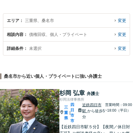
エリア
三重県、桑名市
変更
相談内容
債権回収、個人・プライベート
変更
詳細条件
未選択
変更
桑名市から近い個人・プライベートに強い弁護士
杉岡 弘章
弁護士
杉岡法律事務所
四
近鉄四日市
営業時間：09:00
三
日
~18:00（平日）
駅
から徒歩5
重
|
市
分
県
市
【近鉄四日市駅５分】【夜間／休日対