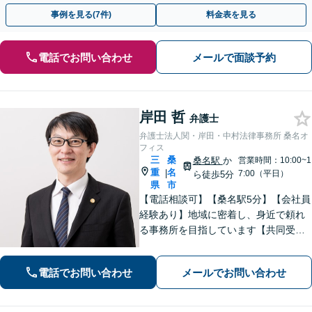
事例を見る(7件)
料金表を見る
電話でお問い合わせ
メールで面談予約
岸田 哲
弁護士
弁護士法人関・岸田・中村法律事務所 桑名オ
フィス
三
桑
桑名駅
か
営業時間：10:00~1
重
名
|
7:00（平日）
ら徒歩5分
県
市
【電話相談可】【桑名駅5分】【会社員
経験あり】地域に密着し、身近で頼れ
る事務所を目指しています【共同受任
可】相談後、少しでも前進できるよう
全力を尽くします。一人で悩まず、お
電話でお問い合わせ
メールでお問い合わせ
気軽にご相談ください【夜間土日相談
可（要予約）】