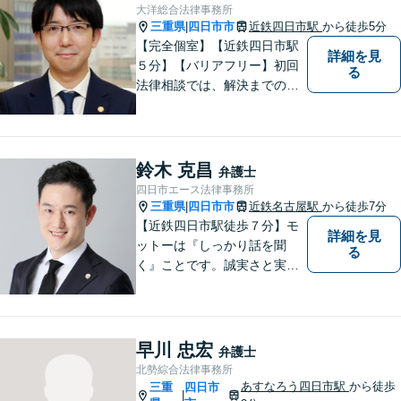
大洋総合法律事務所
三重県
四日市市
近鉄四日市駅
から徒歩5分
|
【完全個室】【近鉄四日市駅
詳細を見
５分】【バリアフリー】初回
る
法律相談では、解決までの流
れ・今後の見通しをお伝えし
ます。お気軽にご相談くださ
い。交通事故 ／ 遺産相続 ／
企業法務・顧問弁護士
鈴木 克昌
弁護士
四日市エース法律事務所
三重県
四日市市
近鉄名古屋駅
から徒歩7分
|
【近鉄四日市駅徒歩７分】モ
詳細を見
ットーは『しっかり話を聞
る
く』ことです。誠実さと実直
さを取り柄に、一つ一つの案
件に真摯に向き合います。離
婚問題／企業法務／労働問題
（使用者側）／交通事故／相
早川 忠宏
弁護士
続問題など、幅広く対応。お
北勢綜合法律事務所
気軽にご相談ください。
あすなろう四日市駅
から徒歩
三重
四日市
|