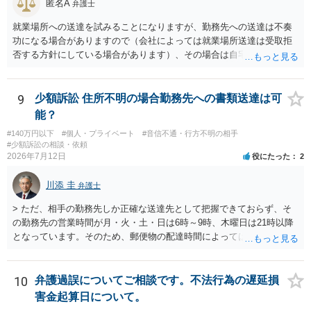
匿名A
弁護士
就業場所への送達を試みることになりますが、勤務先への送達は不奏
功になる場合がありますので（会社によっては就業場所送達は受取拒
否する方針にしている場合があります）、その場合は自宅の住所調査
が必要になるでしょう。
9
少額訴訟 住所不明の場合勤務先への書類送達は可
能？
#140万円以下
#個人・プライベート
#音信不通・行方不明の相手
#少額訴訟の相談・依頼
2026年7月12日
役にたった
2
川添 圭
弁護士
> ただ、相手の勤務先しか正確な送達先として把握できておらず、そ
の勤務先の営業時間が月・火・土・日は6時～9時、木曜日は21時以降
となっています。そのため、郵便物の配達時間によっては受け取りが
難しい可能性があります。 営業時間を具体的に明らかにして、早朝・
夜間の送達を上申するのが基本になりますが、感覚的には郵便局を動
かすには早すぎるので執行官送達を申し立てる必要があるかもしれま
10
弁護過誤についてご相談です。不法行為の遅延損
せん。裁判所としては（あまりに特殊すぎて）就業場所送達を認めな
害金起算日について。
い可能性もありますし、執行官送達には費用もかかりますので、まず