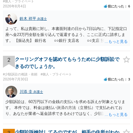
#個人・プライベート
2026年8月4日
役にたった
6
鈴木 祥平
弁護士
よって、私は貴殿に対し、本書面到達の日から7日以内に、下記指定口
座へ金23万円全額を振り込んで返還するよう、ここに正式に請求しま
す。 【振込先】 銀行名 ○○銀行 支店名 ○○支店 預金種別 普通
口座番号 ○○○○○○○ 口座名義 ○○○○ 万一、上記期限までに返金がな
されない場合には、貴殿には任意に返金する意思がないものと判断
し、やむを得ず、返還金23万円及びこれに対する遅延損害金の支払い
2
クーリングオフを認めてもらうために少額訴訟で
を求める民事訴訟、支払督促その他必要な法的手続を直ちに講じま
きるのでしょうか。
す。 その際には、訴訟に要する費用その他法令上認められる金員につ
#少額訴訟の相談・依頼
#個人・プライベート
いても併せて請求する予定ですので、あらかじめ申し添えます。 本件
2026年7月30日
役にたった
3
は、貴殿自らが契約を解約したことによって生じた返還義務の履行を
求めるものにすぎません。貴殿の仕入先との取引関係や返金時期など
川添 圭
弁護士
の内部事情は、私に対する返還義務の発生や履行時期には何ら影響を
及ぼすものではありません。 これ以上、本件の解決を不必要に遅延さ
少額訴訟は、60万円以下の金銭の支払いを求める訴えが対象となりま
せることなく、誠意をもって速やかに返金手続を履行されるよう、強
す。 本件では、料金は後払い決済の方法（立替払）で支払われてお
く求めます。 以上
り、あなたが業者へ返金請求できるわけではなく、少額訴訟は使えな
いと思われます。 当該事業者と後払い決済業者を被告として債務不存
在確認請求訴訟を提起することも考えられますが、まずは後払い決済
業者へ（原契約のクーリング・オフの証拠の写しとともに）支払拒絶
3
少額訟訴検討してるのですが、相手の住所がわか