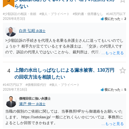
の通知書を送り、もし訴訟や支払督促を行ってきた場合には全面的に
らない
争う、というやり方がベターではないかと思います。弁護士会の相談
#少額訴訟の相談・依頼
#個人・プライベート
#契約書・借用書なし
#140万円以下
センター等で、消費者問題に強い弁護士（消費者保護委員会に所属し
2026年8月3日
役にたった
2
ているなど）へ相談されることをお勧めします。
白井 弘昭
弁護士
>少額訟訴の手続きを代理人を名乗る弁護士さんに送ってもいいのでし
ょうか？ 相手方が立てているとする弁護士は、「交渉」の代理人です
ので、訴訟の代理人ではないことから、裁判所は、代理人宛ての訴状
を受け取ることは無いと思われます。 なお、交渉段階で代理人が就い
ている場合は、相手方（被告）の住所で訴状を作成提出し、裁判所に
代理人が就いていたことを知らせると（訴状の記載内容から明らかな
4
上階の水出しっぱなしによる漏水被害、130万円
場合も）、裁判所が当該代理人弁護士に事前連絡し、引き続き訴訟も
の回収方法を相談したい
受任するかを聞いたうえで、受任の意志が明らかになったところで、
#140万円以下
#債権回収代行
#個人・プライベート
直接被告に送達するのではなく、代理人に訴状の受領を促すこともあ
2026年7月16日
役にたった
5
ります。 ラインのやり取りでしか証拠がないと、実際の本人性が明ら
かではありません。もちろん弁護士（２０万円の請求で代理人弁護士
債権回収に強い弁護士
に委任するかも疑わしいのですが）も住所は明らかにしないでしょ
瀬戸 伸一
弁護士
う。 何か本人を示す事実（振込先などの情報）から、相手の住所等の
当職の個別のご依頼に関しては、当事務所HPから御連絡をお願いいた
情報を割り出していくしかないように思えます。 以上、ご参考まで。
します。 https://setolaw.jp/ 一般にどれくらいかについては、事務所に
よるとしか回答できかねます。