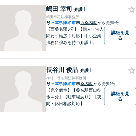
嶋田 幸司
弁護士
嶋田幸司法律事務所
三重県
桑名市
西桑名駅
から徒歩5分
|
【西桑名駅5分】【個人・法人
詳細を見
問わず幅広く対応】中小企業
る
法務に強みを持つ弁護士。個
人事務所ならではのきめ細や
かさが特徴です。依頼者様の
本質的な問題解決に貢献いた
長谷川 俊晶
します。お困りごとは、お気
弁護士
軽にご相談ください。
梅村・長谷川法律事務所
三重県
桑名市
桑名駅
から徒歩4分
|
【完全個室】【桑名駅西口徒
詳細を見
歩４分】【駐車場あり】【夜
る
間・休日相談対応】