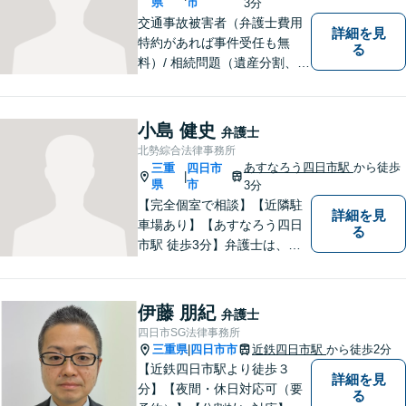
県
市
3分
交通事故被害者（弁護士費用
詳細を見
特約があれば事件受任も無
る
料）/ 相続問題（遺産分割、遺
言等）。是非一度ご相談くだ
さい。
小島 健史
弁護士
北勢綜合法律事務所
あすなろう四日市駅
から徒歩
三重
四日市
|
県
市
3分
【完全個室で相談】【近隣駐
詳細を見
車場あり】【あすなろう四日
る
市駅 徒歩3分】弁護士は、依
頼者の方のサポーターです。
わからないことがあれば、何
でも聞いてください。 問題解
伊藤 朋紀
弁護士
決に向かって一緒に頑張りま
四日市SG法律事務所
しょう。
三重県
四日市市
近鉄四日市駅
から徒歩2分
|
【近鉄四日市駅より徒歩３
詳細を見
分】【夜間・休日対応可（要
る