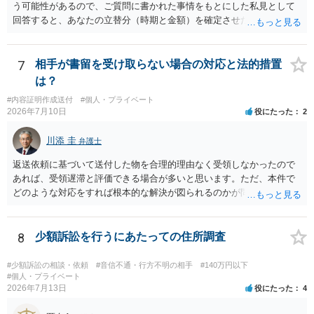
う可能性があるので、ご質問に書かれた事情をもとにした私見として
あったり特別席であったりすれば、判断は変わってくるかもしれませ
回答すると、あなたの立替分（時期と金額）を確定させた上で、淡々
ん。当該チケットがチケット転売防止法に規定する特定興行入場券に
と訴訟提起する方がよい事案ではないかと思料します。支払督促だ
該当し、券面上使用者が指定されている場合には、チケット引渡し以
と、もし異議申立てがなされる可能性が高そうであれば時間の浪費
外に選択肢がない場合もあるでしょう。 このように、本件の紛争は、
（通常訴訟へ移行する日数分空転する）になりますし、支払督促及び
7
相手が書留を受け取らない場合の対応と法的措置
法的には「当事者の合理的意思」がどこにあるのかを追求した解決が
その異議後の通常訴訟は相手方の住所地が管轄裁判所になるため（特
は？
必要になると思われます。なかなか難しい問題なので、弁護士によっ
に相手方が遠方である場合は）対応が面倒な場合があるからです。相
ても回答は異なるかもしれません。
#内容証明作成送付
#個人・プライベート
手方の主張については、和解で減額を考慮すればよいと思います。 な
2026年7月10日
役にたった
2
お、残念ながら、「連絡も返ってこず、返済の目処も立たずで精神的
ダメージが大きく」という理由では、慰謝料請求は通常は認められま
川添 圭
弁護士
せん。
返送依頼に基づいて送付した物を合理的理由なく受領しなかったので
あれば、受領遅滞と評価できる場合が多いと思います。ただ、本件で
どのような対応をすれば根本的な解決が図られるのかが問題になるた
め、詳しい事情が必要です。弁護士へ直接相談した方がよい事案と思
料します。
8
少額訴訟を行うにあたっての住所調査
#少額訴訟の相談・依頼
#音信不通・行方不明の相手
#140万円以下
#個人・プライベート
2026年7月13日
役にたった
4