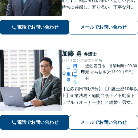
応可】ご相談者様の辛い・悲しいお気
持ちに共感し、寄り添い、丁寧な対応
を心がけます。離婚／不動産／借金／
相続／刑事事件など、幅広く対応【地
電話でお問い合わせ
メールでお問い合わせ
域に根ざした弁護士】お気軽にお問い
合わせください。
加藤 勇
弁護士
レジリエンス法律事務所
四
近鉄四日市
営業時間：09:30
三
日
~17:00（平日）
駅
から徒歩3
重
|
市
分
県
市
【近鉄四日市駅5分】【弁護士歴10年以
上】企業法務・顧問弁護士／不動産ト
ラブル（オーナー側）／離婚・男女問
題のご相談はお任せください。依頼者
様に寄り添い、解決まで真摯に対応し
電話でお問い合わせ
メールでお問い合わせ
てまいります【多才な他士業との連携
が強み】【完全個室でご相談】