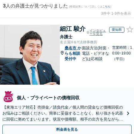
3
人の弁護士が見つかりました
(検索結果について詳しくは
こちら
)
3件中 1-3件を表示
細江 駿介
愛知県
インタビュ
ーを見る
弁護士
名古屋H＆Y法律事務所
営業時間：1
桑名市
か
面談方法(対面・
らも相談
電話・ビデオな
0:00~19:00
受付中
ど)は応相談
（平日）
個人・プライベートの債権回収
【東海エリア対応】売掛金／請負代金／個人間の貸金など債権回収の
お悩みはご相談ください。簡単に妥協することなく、粘り強さを武器
に回収に努めてまいります。状況や債権額、相手の出方を見ながら、
効果的な方法を臨機応変に対応いたします【土日祝対応可】
料金表を見る