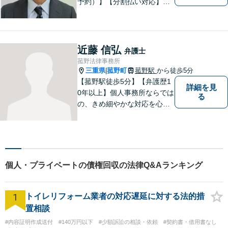
予約）】【分割払い対応】
【弁護士歴１０年以上】 法律
相談を大切にしています。ま
ずはできる限り丁寧にお聞き
して、一緒に解決方法を考え
近藤 信弘
弁護士
る手助けをさせていただけれ
菰野法律事務所
ばと思いますので、お気軽に
三重県
菰野町
菰野駅
から徒歩5分
|
ご相談ください。
【菰野駅徒歩5分】【弁護歴1
詳細を見
0年以上】個人事務所ならでは
る
の、きめ細やかな対応を心が
けています。「相談してよか
った」と思っていただけるよ
う、最後まで粘り強く弁護を
行います！【完全個室】
個人・プライベートの債権回収の法律Q&Aランキング
1
トイレリフォーム業者の対応遅延に対する法的措
置相談
#内容証明作成送付
#140万円以下
#少額訴訟の相談・依頼
#契約書・借用書なし