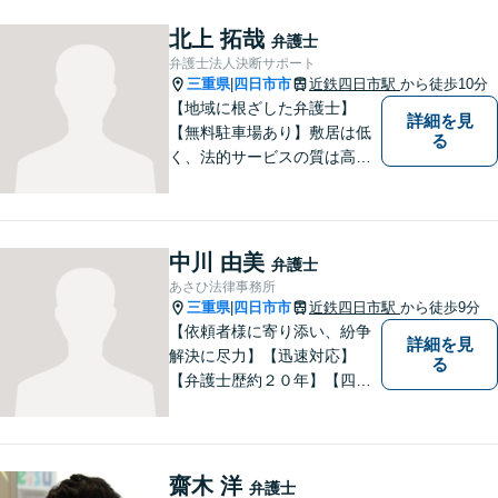
北上 拓哉
弁護士
弁護士法人決断サポート
三重県
四日市市
近鉄四日市駅
から徒歩10分
|
【地域に根ざした弁護士】
詳細を見
【無料駐車場あり】敷居は低
る
く、法的サービスの質は高く
をモットーに、ご相談者の立
場に立って、問題の解決を目
指します。交通事故／借金問
題／離婚問題／相続問題／企
中川 由美
弁護士
業法務など、幅広く対応可
あさひ法律事務所
能。【明確な料金体系】どう
三重県
四日市市
近鉄四日市駅
から徒歩9分
|
ぞご連絡ください。
【依頼者様に寄り添い、紛争
詳細を見
解決に尽力】【迅速対応】
る
【弁護士歴約２０年】【四日
市市役所すぐ西】【女性弁護
士】＊安心してご相談くださ
い＊
齋木 洋
弁護士