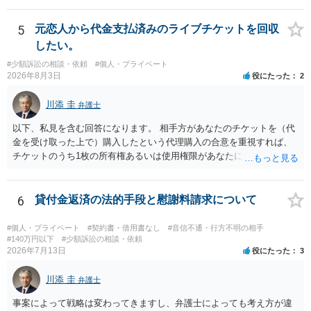
5
元恋人から代金支払済みのライブチケットを回収
したい。
#少額訴訟の相談・依頼
#個人・プライベート
2026年8月3日
役にたった
2
川添 圭
弁護士
以下、私見を含む回答になります。 相手方があなたのチケットを（代
金を受け取った上で）購入したという代理購入の合意を重視すれば、
チケットのうち1枚の所有権あるいは使用権限があなたにあり、チケッ
トの引渡しを求める権利があるという主張が認められやすいといえま
す。 一方、このチケット購入には「相手方と一緒に行く」という合意
も付随していたことを無視することができません。こちらを重視すれ
6
貸付金返済の法的手段と慰謝料請求について
ば、交際を終了させたことにより「一緒に行く」という結果の実現に
重大な障害が発生しており、当然にチケットを引き渡すべきといえる
#個人・プライベート
#契約書・借用書なし
#音信不通・行方不明の相手
かは微妙であり、むしろ返金すべきとするのが当事者の合理的意思に
#140万円以下
#少額訴訟の相談・依頼
2026年7月13日
役にたった
3
合致するのではないか、という判断に傾くことになると思います。 例
えば、当該チケットが座席指定である場合、交際を解消した2人が当日
川添 圭
隣り合わせになることは避けたいという心理が働くことも無理からぬ
弁護士
ところです。一方、チケットがエリア指定のアリーナ席であれば隣り
事案によって戦略は変わってきますし、弁護士によっても考え方が違
合わせにならずに済むかもしれませんし、そのチケットが入手困難で