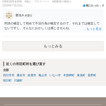
#遅延損害金回収
#個人・プライベート
#債務者の相続人
は裁判所へ相談した方がよいと思います。
2026年7月23日
役にたった
2
匿名A
弁護士
判決の確定して初めて不法行為が確定するので、それまでは確定して
ないですし、そんなにおかしくは感じませんね。
もっとみる
近くの市区町村を選び直す
北部
四日市市
桑名市
鈴鹿市
亀山市
いなべ市
木曽岬町
東員町
菰野町
朝日町
川越町