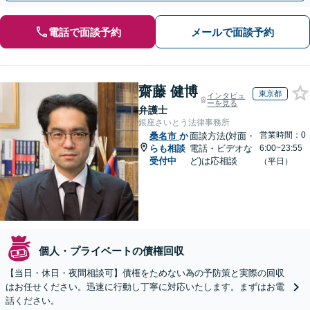
電話で面談予約
メールで面談予約
齋藤 健博
東京都
インタビュ
ーを見る
弁護士
銀座さいとう法律事務所
営業時間：0
桑名市
か
面談方法(対面・
らも相談
電話・ビデオな
6:00~23:55
受付中
ど)は応相談
（平日）
個人・プライベートの債権回収
【当日・休日・夜間相談可】債権をためない為の予防策と実際の回収
はお任せください。迅速に行動し丁寧に対応いたします。まずはお電
話ください。