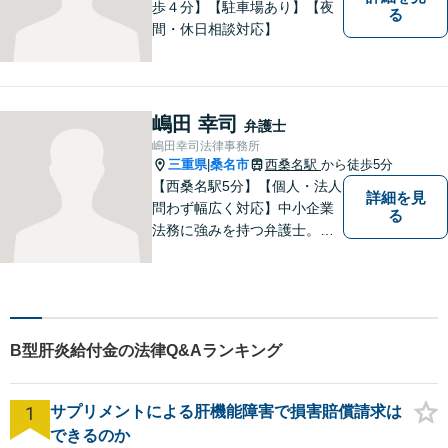
歩４分】【駐車場あり】【夜
る
間・休日相談対応】
嶋田 幸司
弁護士
嶋田幸司法律事務所
三重県
桑名市
西桑名駅
から徒歩5分
|
【西桑名駅5分】【個人・法人
詳細を見
問わず幅広く対応】中小企業
る
法務に強みを持つ弁護士。個
人事務所ならではのきめ細や
かさが特徴です。依頼者様の
本質的な問題解決に貢献いた
します。お困りごとは、お気
軽にご相談ください。
B型肝炎給付金の法律Q&Aランキング
1
サプリメントによる肝機能障害で損害賠償請求は
できるのか