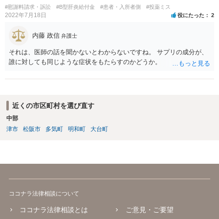
#慰謝料請求・訴訟
#B型肝炎給付金
#患者・入所者側
#投薬ミス
2022年7月18日
役にたった
2
内藤 政信
弁護士
それは、医師の話を聞かないとわからないですね。 サプリの成分が、
誰に対しても同じような症状をもたらすのかどうか。
近くの市区町村を選び直す
中部
津市
松阪市
多気町
明和町
大台町
ココナラ法律相談について
ココナラ法律相談とは
ご意見・ご要望