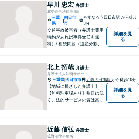
早川 忠宏
弁護士
北勢綜合法律事務所
あすなろう四日市駅
から徒歩
三重
四日市
|
県
市
3分
交通事故被害者（弁護士費用
詳細を見
特約があれば事件受任も無
る
料）/ 相続問題（遺産分割、遺
言等）。是非一度ご相談くだ
さい。
北上 拓哉
弁護士
弁護士法人決断サポート
三重県
四日市市
近鉄四日市駅
から徒歩10分
|
【地域に根ざした弁護士】
詳細を見
【無料駐車場あり】敷居は低
る
く、法的サービスの質は高く
をモットーに、ご相談者の立
場に立って、問題の解決を目
指します。交通事故／借金問
題／離婚問題／相続問題／企
近藤 信弘
弁護士
業法務など、幅広く対応可
菰野法律事務所