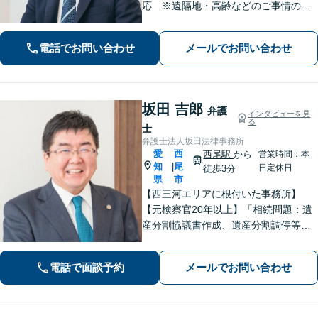
応 ※遠隔地・高齢などのご事情のあ
る場合】【分割払い対応】【休日・夜
間相談可】
電話でお問い合わせ
メールでお問い合わせ
坂田 吉郎
弁護
インタビューを見
る
士
弁護士法人坂田法律事務所
愛
西
西尾駅
から
営業時間：本
知
尾
|
日定休日
徒歩3分
県
市
【西三河エリアに根付いた事務所】
【元検察官20年以上】「相続問題：遺
産分割協議書作成、遺産分割調停等を
適切にサポートします」【同ビル内に
税理士・社労士がいます】不当解雇・
電話で面談予約
メールでお問い合わせ
未払い残業代・就業規則の整備など対
応【当日/夜間/土日対応可】