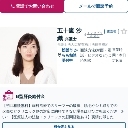
電話でお問い合わせ
メールで面談予約
五十嵐 沙
東京都
インタビュ
ーを見る
織
弁護士
弁護士法人広尾有栖川法律事務所
営業時
松阪市
か
面談方法(対面・電
らも相談
話・ビデオなど)は
間：本日
受付中
応相談
定休日
B型肝炎給付金
【初回相談無料】歯科治療でのリーマーの破損、脱毛やシミ取りでの
火傷などクリニック側の対応に納得できない場合はぜひご相談くださ
い！【医療法人の法務・クリニックの顧問経験あり】実情に即したア
ドバイスで、納得のできるトラブルの解決を目指します。
料金表を見る