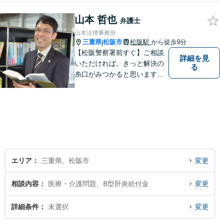
山本 哲也
弁護士
山本法律事務所
三重県
松阪市
松阪駅
から徒歩9分
|
【松阪警察署前すぐ】ご相談
詳細を見
いただければ、きっと解決の
る
糸口がみつかると思います。
法律の専門家としての豊富な
知識と経験で、誠実にご対応
いたします。
エリア
三重県、松阪市
変更
相談内容
医療・介護問題、B型肝炎給付金
変更
詳細条件
未選択
変更