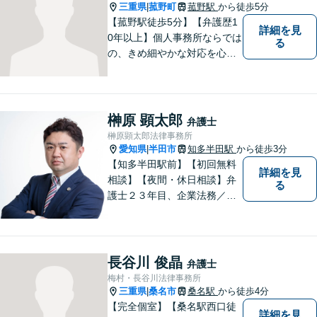
能。【明確な料金体系】どう
三重県
菰野町
菰野駅
から徒歩5分
|
ぞご連絡ください。
【菰野駅徒歩5分】【弁護歴1
詳細を見
0年以上】個人事務所ならでは
る
の、きめ細やかな対応を心が
けています。「相談してよか
った」と思っていただけるよ
う、最後まで粘り強く弁護を
行います！【完全個室】
榊原 顕太郎
弁護士
榊原顕太郎法律事務所
愛知県
半田市
知多半田駅
から徒歩3分
|
【知多半田駅前】【初回無料
詳細を見
相談】【夜間・休日相談】弁
る
護士２３年目、企業法務／交
通事故／借金問題／離婚など
幅広いお困りごとを解決！中
小企業診断士の資格を持つ弁
護士が、事業経営を強力サポ
長谷川 俊晶
弁護士
ートいたします！【ネット予
梅村・長谷川法律事務所
約可】【駐車場あり】【見積
三重県
桑名市
桑名駅
から徒歩4分
|
無料】
【完全個室】【桑名駅西口徒
詳細を見