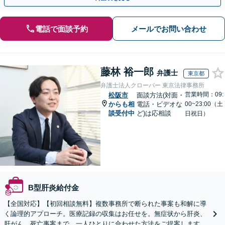
電話で面談予約
メールでお問い合わせ
藤林 裕一郎
弁護士
東京都
弁護士法人クローバー 東京法律事務所
営業時間：09:
松阪市
面談方法(対面・
からも相
電話・ビデオな
00~23:00（土
談受付中
ど)は応相談
日祝日）
B型肝炎給付金
【全国対応】【初回相談無料】複数事務所で断られた事案も和解に導
く論理的アプローチ。医療記録の収集はお任せを。無症状から肝炎、
肝がん、死亡事案まで、一人ひとりに合わせた方法をご提案します。