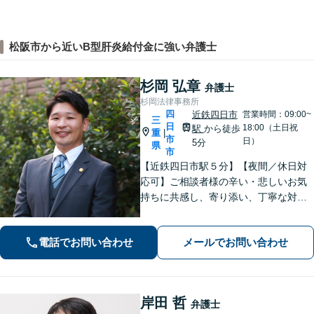
松阪市から近いB型肝炎給付金に強い弁護士
杉岡 弘章
弁護士
杉岡法律事務所
四
近鉄四日市
営業時間：09:00~
三
日
18:00（土日祝
駅
から徒歩
重
|
市
日）
5分
県
市
【近鉄四日市駅５分】【夜間／休日対
応可】ご相談者様の辛い・悲しいお気
持ちに共感し、寄り添い、丁寧な対応
を心がけます。離婚／不動産／借金／
相続／刑事事件など、幅広く対応【地
電話でお問い合わせ
メールでお問い合わせ
域に根ざした弁護士】お気軽にお問い
合わせください。
岸田 哲
弁護士