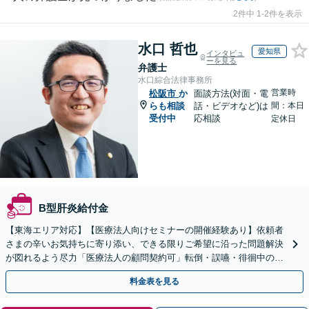
2件中 1-2件を表示
水口 哲也
愛知県
インタビュ
ーを見る
弁護士
水口綜合法律事務所
営業時
松阪市
か
面談方法(対面・電
らも相談
話・ビデオなど)は
間：本日
受付中
応相談
定休日
B型肝炎給付金
【東海エリア対応】【医療法人向けセミナーの開催経験あり】依頼者
さまの辛いお気持ちに寄り添い、できる限りご希望に沿った問題解決
が図れるよう尽力「医療法人の顧問契約可」転倒・誤嚥・徘徊中の事
故など、介護事故のご相談も対応【休日・夜間相談可】
料金表を見る