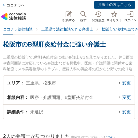
弁護士の方はこちら
ココナラへ
投稿する
探す
閲覧履歴
マイリスト
ログイン
ココナラ法律相談
三重県で法律相談できる弁護士
松阪市で法律相談で
松阪市のB型肝炎給付金に強い弁護士
三重県の松阪市でB型肝炎給付金に強い弁護士が2名見つかりました。休日面談
や夜間面談に対応している弁護士なども掲載中。医療・介護問題に関係する歯
科治療ミスや美容整形のトラブル、産婦人科の訴訟等の細かな分野での絞り込
み検索もでき便利です。特に本庄法律事務所の本庄 美和子弁護士や山本法律事
務所の山本 哲也弁護士のプロフィール情報や弁護士費用、強みなどが注目され
エリア
三重県、松阪市
変更
ています。『松阪市で土日や夜間に発生したB型肝炎給付金のトラブルを今すぐ
に弁護士に相談したい』『B型肝炎給付金のトラブル解決の実績豊富な近くの弁
相談内容
医療・介護問題、B型肝炎給付金
変更
護士を検索したい』『初回相談無料でB型肝炎給付金を法律相談できる松阪市内
の弁護士に相談予約したい』などでお困りの相談者さんにおすすめです。
詳細条件
未選択
変更
2
人の弁護士が見つかりました
(検索結果について詳しくは
こちら
)