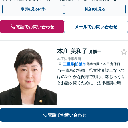
手続きの負担を減らし、権利を守ります。
事例を見る(2件)
料金表を見る
電話でお問い合わせ
メールでお問い合わせ
本庄 美和子
弁護士
本庄法律事務所
三重県
松阪市
営業時間：本日定休日
|
当事務所の特徴：①女性弁護士ならで
はの細やかな配慮で対応、②じっくり
とお話を聞くために、法律相談の時間
は1時間枠の設定（ただし，初回30分間
分は無料）
電話でお問い合わせ