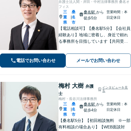
弁護士法人関・岸田・中村法律事務所 桑名オ
フィス
三
桑
桑名駅
から
営業時間：本
重
名
|
日定休日
徒歩5分
県
市
【電話相談可】【桑名駅5分】【会社員
経験あり】地域に密着し、身近で頼れ
る事務所を目指しています【共同受任
可】相談後、少しでも前進できるよう
全力を尽くします。一人で悩まず、お
電話でお問い合わせ
メールでお問い合わせ
気軽にご相談ください【夜間土日相談
可（要予約）】
梅村 大樹
弁護
インタビューを見
る
士
梅村・長谷川法律事務所
三
桑
桑名駅
から
営業時間：本
重
名
|
日定休日
徒歩4分
県
市
【桑名駅5分】【初回相談無料 ※一部
有料相談の場合あり】【WEB面談対