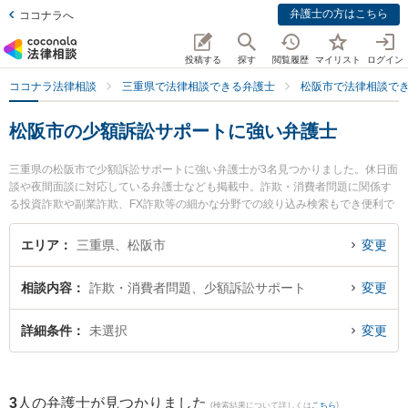
弁護士の方はこちら
ココナラへ
投稿する
探す
閲覧履歴
マイリスト
ログイン
ココナラ法律相談
三重県で法律相談できる弁護士
松阪市で法律相談で
松阪市の少額訴訟サポートに強い弁護士
三重県の松阪市で少額訴訟サポートに強い弁護士が3名見つかりました。休日面
談や夜間面談に対応している弁護士なども掲載中。詐欺・消費者問題に関係す
る投資詐欺や副業詐欺、FX詐欺等の細かな分野での絞り込み検索もでき便利で
す。特に本庄法律事務所の本庄 美和子弁護士や山本法律事務所の山本 哲也弁護
士、おぐろ法律事務所の小黒 智広弁護士のプロフィール情報や弁護士費用、強
エリア
三重県、松阪市
変更
みなどが注目されています。『松阪市で土日や夜間に発生した少額訴訟サポー
トのトラブルを今すぐに弁護士に相談したい』『少額訴訟サポートのトラブル
相談内容
詐欺・消費者問題、少額訴訟サポート
変更
解決の実績豊富な近くの弁護士を検索したい』『初回相談無料で少額訴訟サポ
ートを法律相談できる松阪市内の弁護士に相談予約したい』などでお困りの相
談者さんにおすすめです。
詳細条件
未選択
変更
3
人の弁護士が見つかりました
(検索結果について詳しくは
こちら
)