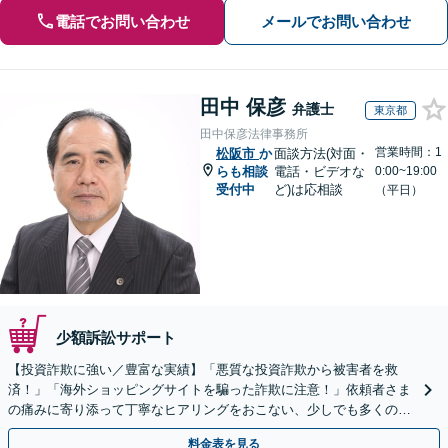
電話でお問い合わせ
メールでお問い合わせ
田中 保彦
弁護士
東京都
田中保彦法律事務所
営業時間：1
松阪市
か
面談方法(対面・
らも相談
電話・ビデオな
0:00~19:00
受付中
ど)は応相談
（平日）
少額訴訟サポート
【投資詐欺に強い／豊富な実績】「悪質な投資詐欺から被害者を救
済！」「海外ショッピングサイトを騙った詐欺に注意！」依頼者さま
の痛みに寄り添って丁寧なヒアリングをおこない、少しでも多くの返
金が得られるよう尽力します！
料金表を見る