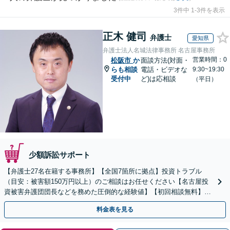
3件中 1-3件を表示
正木 健司
弁護士
愛知県
弁護士法人名城法律事務所 名古屋事務所
営業時間：0
松阪市
か
面談方法(対面・
らも相談
電話・ビデオな
9:30~19:30
受付中
ど)は応相談
（平日）
少額訴訟サポート
【弁護士27名在籍する事務所】【全国7箇所に拠点】投資トラブル
（目安：被害額150万円以上）のご相談はお任せください【名古屋投
資被害弁護団団長などを務めた圧倒的な経験値】【初回相談無料】先
物取引、証券取引、仮想通貨、FX被害、マルチ商法など
料金表を見る