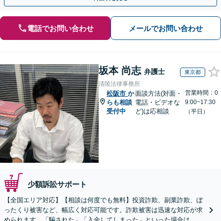
電話でお問い合わせ
メールでお問い合わせ
坂本 尚志
弁護士
東京都
清陵法律事務所
営業時間：0
松阪市
か
面談方法(対面・
らも相談
電話・ビデオな
9:00~17:30
受付中
ど)は応相談
（平日）
少額訴訟サポート
【全国エリア対応】【相談は何度でも無料】投資詐欺、副業詐欺、ぼ
ったくり被害など、幅広く対応可能です。詐欺被害は迅速な対応が求
められます。「騙された」「入金してしまった」といった場合は、お