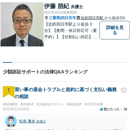
伊藤 朋紀
弁護士
四日市SG法律事務所
三重県
四日市市
近鉄四日市駅
から徒歩2分
|
【近鉄四日市駅より徒歩３
詳細を見
分】【夜間・休日対応可（要
る
予約）】【分割払い対応】
【弁護士歴１０年以上】 法律
相談を大切にしています。ま
ずはできる限り丁寧にお聞き
して、一緒に解決方法を考え
る手助けをさせていただけれ
少額訴訟サポートの法律Q&Aランキング
ばと思いますので、お気軽に
ご相談ください。
1
習い事の退会トラブルと規約に基づく支払い義務
の相談
#契約解除・契約取消
#少額訴訟サポート
#返金請求
#10万円未満
2022年12月20日
役にたった
16
松尾 雅史
弁護士