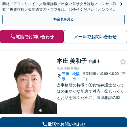
商材／アフィリエイト／副業詐欺／出会い系サクラ詐欺／コンサル詐
欺／投資詐欺／仮想通貨のトラブルは、お任せください！オンライン
のみで解決も可能！
料金表を見る
電話でお問い合わせ
メールでお問い合わせ
本庄 美和子
弁護士
本庄法律事務所
三重
松阪
営業時間：10:00~18:00（平
|
県
市
日）
当事務所の特徴：①女性弁護士ならで
はの細やかな配慮で対応、②じっくり
とお話を聞くために、法律相談の時間
は1時間枠の設定（ただし，初回30分間
分は無料）
電話でお問い合わせ