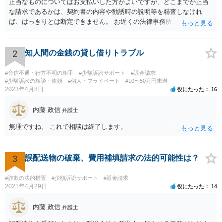
正当なものについてはお支払いした方がよいですが、どこまでが正当
な請求であるかは、契約書の内容や勧誘時の説明等を精査しなけれ
ば、はっきりとは断定できません。 お近くの法律事務所や、市役所・
弁護士会の無料法律相談で詳しくお話をされた方がよいです また、消
費者生活センター(https://www.kokusen.go.jp/map/)も親身に相談に乗
ってくれますので、一度ご利用されることをおすすめします。
2
知人間の金銭の貸し借りトラブル
#音信不通・行方不明の相手
#少額訴訟サポート
#返金請求
#少額訴訟の相談・依頼
#個人・プライベート
#10〜50万円未満
2023年4月8日
役にたった
16
内藤 政信
弁護士
無理ですね。 これで相談は終了します。
3
誤配送物の破棄、費用補填請求の法的可能性は？
#詐欺の法的措置
#少額訴訟サポート
#返金請求
2021年4月29日
役にたった
14
内藤 政信
弁護士