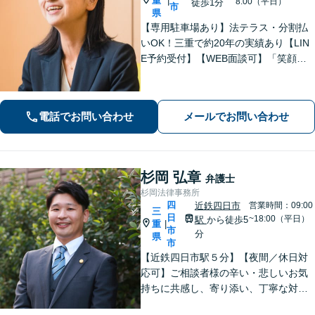
重
|
8:00（平日）
徒歩1分
市
県
【専用駐車場あり】法テラス・分割払
いOK！三重で約20年の実績あり【LIN
E予約受付】【WEB面談可】「笑顔に
なってほしい」がモットー。交渉によ
るスピード解決を目指します【離婚】
性別・年代問わず実績豊富【借金】家
電話でお問い合わせ
メールでお問い合わせ
計全体を見直すプランをご提案
杉岡 弘章
弁護士
杉岡法律事務所
四
近鉄四日市
営業時間：09:00
三
日
~18:00（平日）
駅
から徒歩5
重
|
市
分
県
市
【近鉄四日市駅５分】【夜間／休日対
応可】ご相談者様の辛い・悲しいお気
持ちに共感し、寄り添い、丁寧な対応
を心がけます。離婚／不動産／借金／