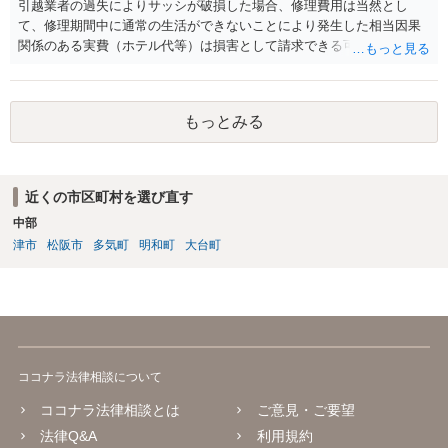
引越業者の過失によりサッシが破損した場合、修理費用は当然とし
て、修理期間中に通常の生活ができないことにより発生した相当因果
関係のある実費（ホテル代等）は損害として請求できる可能性があり
ます。他方、物損事故では原則として精神的苦痛に対する慰謝料は認
められにくく、「迷惑料」は法的には認容されにくい傾向です。ただ
し、新築直後で生活に重大な支障が生じる場合などは、交渉上、解決
もっとみる
金として一定額が上乗せされることはあり得るでしょう。まずは実費
の補償を明確に求めることが重要です。
近くの市区町村を選び直す
中部
津市
松阪市
多気町
明和町
大台町
ココナラ法律相談について
ココナラ法律相談とは
ご意見・ご要望
法律Q&A
利用規約