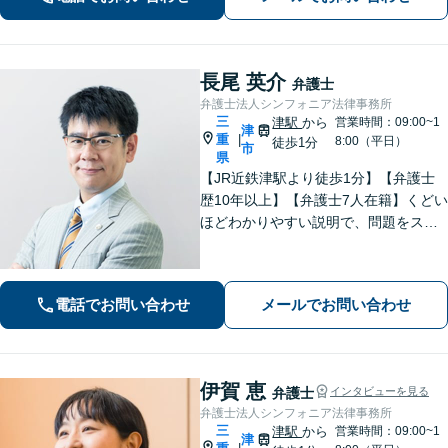
長尾 英介
弁護士
弁護士法人シンフォニア法律事務所
三
津駅
から
営業時間：09:00~1
津
重
|
8:00（平日）
徒歩1分
市
県
【JR近鉄津駅より徒歩1分】【弁護士
歴10年以上】【弁護士7人在籍】くどい
ほどわかりやすい説明で、問題をスム
ーズに解決します！【離婚・男女問
題】男性側のご相談・ご依頼の実績多
数【借金・債務整理】自己破産で、借
電話でお問い合わせ
メールでお問い合わせ
金を0にできる可能性があります。
伊賀 恵
弁護士
インタビューを見る
弁護士法人シンフォニア法律事務所
三
津駅
から
営業時間：09:00~1
津