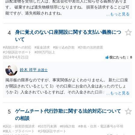
誤配達物を受領した人は、配送会社や差出人に知らせる義務がありま
す。 破棄すれば遺失物横領罪になりますね。 損害を請求することは可
能ですが、過失相殺されますね。
4
身に覚えのない口座開設に関する支払い義務につ
いて
#高額請求への対応
#返金請求
#振り込め詐欺
#詐欺の法的措置
#少額訴訟サポート
#200万円以上
2024年4月21日
役にたった
8
鈴木 祥平
弁護士
掲示板の限界なのですが、事実関係がよくわかりません。 新たに口座
が開設されているとして 1）その口座にお金の入金はあったのでしょ
うか 2）入金されているとすれば、その入金された口座の資金は引き
出されていたり、第三者に送金されていたりするのでしょうか。 これ
がポイントですよね。口座を悪用する人は、「その口座に入ったお金
を手に入れる」ことが目的ですから、あなたがキャッシュカードを持
5
ゲームチート代行詐欺に関する法的対応について
っている場合には、キャッシュカードで引き出すことはあなたしかで
の相談
きませんから、できるとすれば、ネット上あるいはアプリ上で第三者
#訴訟・損害賠償請求
#10万円未満
#特殊詐欺
#本名・住所・電話番号が不明
に送金することくらいだと思います。あなたの名義の口座であるか
#個人・プライベート
#少額訴訟サポート
ら、お金の動きくらいは調べることが可能であると思います。 その上