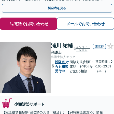
早めにご相談ください。【電話・メール・WEB相談可】
料金表を見る
電話でお問い合わせ
メールでお問い合わせ
浦川 祐輔
東京都
インタビュ
ーを見る
弁護士
弁護士法人エッグ
営業時間：0
松阪市
か
面談方法(対面・
らも相談
電話・ビデオな
0:00~23:59
受付中
ど)は応相談
（平日）
少額訴訟サポート
【完全成功報酬制(回収額の33％（税込）】【24時間全国対応】情報