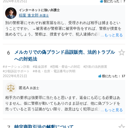
2024年3月25日
役にたった
7
で、新しく開設した口座に資金が残っているのであれば、それを返せ
インターネットに強い弁護士
ばいいだけの話だと思いますし、残っていないのであれば、第三者に
稲葉 進太郎
弁護士
送金をされたか、引き出されたどちらかだと思います。第三者に送金
をされてしまっているのであれば、その資金を送金先に返金を求める
別の警察署にそれぞれ被害届を出し、受理されれば相手は捕まるとい
などの措置を講じる必要があるのではないでしょうか。
うことですか。 →被害者が警察署に被害申告をすれば、警察が捜査を
進めるでしょう。警察は、捜査する中で、犯人逮捕の必要と理由があ
ると判断すれば犯人を逮捕し、なければ逮捕せず在宅のままで捜査が
進行するでしょう。捜査の結果、検察官において起訴の必要があると
判断されれば、起訴されて公判となり、裁判官において有罪と判断さ
6
メルカリでの偽ブランド品誤販売、法的トラブル
れれば有罪判決となるでしょう。捜査の結果、検察官において起訴の
への対処法
必要があると判断されなければ、不起訴処分となり終了するでしょ
#オークション詐欺
#返金請求
#恐喝・脅迫への対応
#詐欺の法的措置
う。
#少額訴訟サポート
#本名・住所・電話番号が判明
2022年6月21日
役にたった
17
匿名A
弁護士
相手方の要求は強要罪に当たると思います。返金にも応じる必要はあ
りません。仮に警察が動いてもありのまま話せば、他に偽ブランドを
売っていると言う証拠がない限り、故意はなく犯罪は成立しないと判
断してもらえるでしょう。 そもそも鑑定も本当にしているか疑問で
す。本当にブランド品がほしくて損したと思うだけなら元の金額の返
金しか求めないはずですし、靴の機能性に問題がないなら「ブランド
7
特定商取引法の解釈について