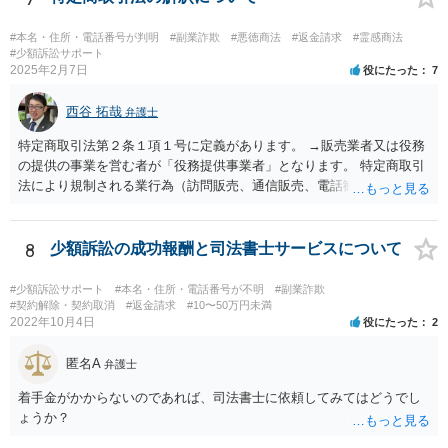
品じゃないから履いていかなかった」という主張もまず通りません。
#本名・住所・電話番号が判明
#副業詐欺
#悪徳商法
#返金請求
#霊感商法
#少額訴訟サポート
2025年2月7日
役にたった
7
西谷 拓哉
弁護士
特定商取引法第２条１項１号に定義があります。 →販売業者又は役務
の提供の事業を営む者が「役務提供事業者」となります。 特定商取引
法により規制される業行為（訪問販売、通信販売、電話勧誘販売な
ど）を行うものは、広く同法の事業者に該当し、同法に定めるルール
を守る必要があります。
8
少額訴訟の成功報酬と司法書士サービスについて
#少額訴訟サポート
#本名・住所・電話番号が不明
#副業詐欺
#契約解除・契約取消
#返金請求
#10〜50万円未満
2022年10月4日
役にたった
2
匿名A
弁護士
着手金がかからないのであれば、司法書士に依頼してみてはどうでし
ょうか？