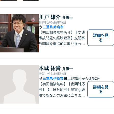
さい。
川戸 雄介
弁護士
川戸綜合法律事務所
三重県
鈴鹿市
|
【初回相談無料あり】【交通
詳細を見
事故問題の経験豊富】交通事
る
故問題を重点的に取り扱って
おり、中でも被害者からのご
相談案件を中心に手掛けてい
ます。その他の法律問題につ
いても、あなたの身近な相談
本城 祐貴
弁護士
役として、あなたの力になり
伊賀中央法律事務所
ます。
三重県
伊賀市
上野市駅
から徒歩2分
|
【初回相談無料】【夜間対応
詳細を見
可】【土日対応可】豊富な経
る
験であなたのお役に立ちま
す。あなたのその悩みは法的
措置で解決できるかもしれま
せん。ぜひご相談ください。