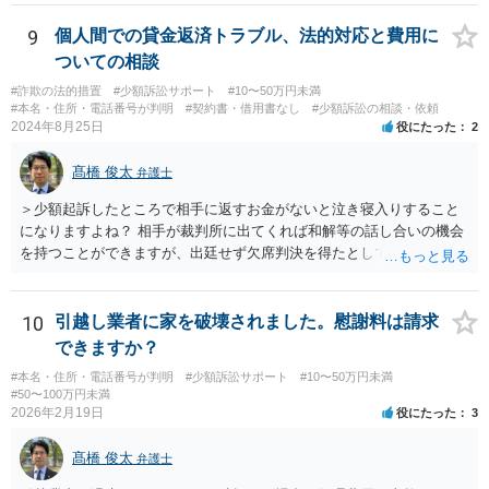
9
個人間での貸金返済トラブル、法的対応と費用に
ついての相談
#詐欺の法的措置
#少額訴訟サポート
#10〜50万円未満
#本名・住所・電話番号が判明
#契約書・借用書なし
#少額訴訟の相談・依頼
2024年8月25日
役にたった
2
髙橋 俊太
弁護士
＞少額起訴したところで相手に返すお金がないと泣き寝入りすること
になりますよね？ 相手が裁判所に出てくれば和解等の話し合いの機会
を持つことができますが、出廷せず欠席判決を得たとしても、執行段
階で難航し、結局回収できない可能性も高いです。 ＞44万じゃ弁護士
にお願いして赤字になりますか？ 契約内容等によりますので一概には
言えませんが、上記のように回収が難しくなってしまう可能性もある
10
引越し業者に家を破壊されました。慰謝料は請求
ので、弁護士費用が無駄になってしまうリスクはあるでしょう。 ＞相
できますか？
手が嘘をついてお金を借りてるのは詐欺罪にはならないんですか？ ＞
#本名・住所・電話番号が判明
#少額訴訟サポート
#10〜50万円未満
詐欺になる可能性があって、被害者が何人かいてもそれだけだと警察
#50〜100万円未満
は動いてくれないんでしょうか？ 貴方に対して虚偽の事実を述べて借
2026年2月19日
役にたった
3
り入れた点などについて客観的に示すことができれば、詐欺の嫌疑は
生じるでしょうし、同一の手口による複数の被害者が他にもいること
髙橋 俊太
弁護士
が明白であれば、警察は動く可能性が高いです。