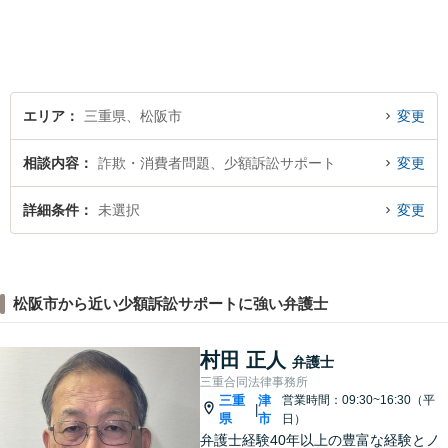
ご相談いただければ、早期に
解決できる問題もありますの
で、 お気軽にご相談くださ
い。
エリア
三重県、松阪市
変更
相談内容
詐欺・消費者問題、少額訴訟サポート
変更
詳細条件
未選択
変更
松阪市から近い少額訴訟サポートに強い弁護士
村田 正人
弁護士
三重合同法律事務所
三重
津
営業時間：09:30~16:30（平
|
県
市
日）
弁護士経験40年以上の豊富な経験とノ