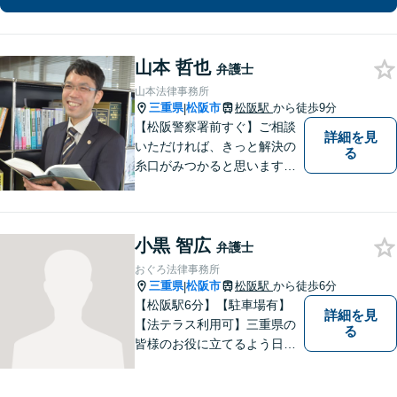
山本 哲也
弁護士
山本法律事務所
三重県
松阪市
松阪駅
から徒歩9分
|
【松阪警察署前すぐ】ご相談
詳細を見
いただければ、きっと解決の
る
糸口がみつかると思います。
法律の専門家としての豊富な
知識と経験で、誠実にご対応
いたします。
小黒 智広
弁護士
おぐろ法律事務所
三重県
松阪市
松阪駅
から徒歩6分
|
【松阪駅6分】【駐車場有】
詳細を見
【法テラス利用可】三重県の
る
皆様のお役に立てるよう日々
努力を怠らず、研鑽を積みた
いと考えています。弁護士に