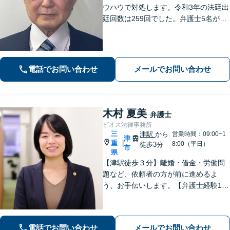
ウハウで対処します。令和3年の法廷出
廷回数は259回でした。弁護士5名が過
労死、社会福祉、宗教、消費者、女性
の権利、環境など得意分野で活躍して
いる総合的な法律事務所です。
電話でお問い合わせ
メールでお問い合わせ
木村 夏美
弁護士
ビオス法律事務所
三
津駅
から
営業時間：09:00~1
津
重
|
8:00（平日）
徒歩3分
市
県
【津駅徒歩３分】離婚・借金・労働問
題など、依頼者の方が前に進めるよ
う、お手伝いします。【弁護士経験10
年以上】当日相談可能です（予約必
要）。【駐車券サービスあり】お気軽
にご相談ください。
電話でお問い合わせ
メールでお問い合わせ