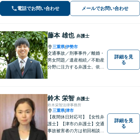
相続／刑事事件など、幅広く対応【地
電話でお問い合わせ
メールでお問い合わせ
域に根ざした弁護士】お気軽にお問い
合わせください。
藤本 雄也
弁護士
.
三重県
伊勢市
|
交通事故／刑事事件／離婚・
詳細を見
男女問題／遺産相続／不動産
る
分野に注力する弁護士。依頼
者の気持ちに寄り添って働く
ことがモットーです。まずは
お気軽にご相談ください！
【離婚・男女問題の経験多
鈴木 栄智
弁護士
数】
鈴木栄智法律事務所
三重県
津市
|
【夜間休日対応可】【女性弁
詳細を見
護士】【津市の弁護士】交通
る
事故被害者の方は初回相談無
料です。ぜひ一度ご相談くだ