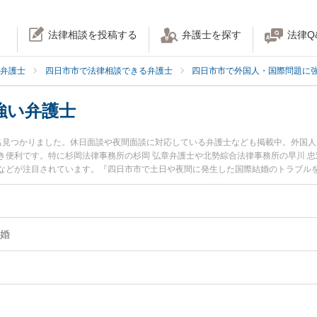
法律相談を投稿する
弁護士を探す
法律Q
弁護士
四日市市で法律相談できる弁護士
四日市市で外国人・国際問題に
強い弁護士
名見つかりました。休日面談や夜間面談に対応している弁護士なども掲載中。外国
き便利です。特に杉岡法律事務所の杉岡 弘章弁護士や北勢綜合法律事務所の早川 忠
などが注目されています。『四日市市で土日や夜間に発生した国際結婚のトラブル
たい』『初回相談無料で国際結婚を法律相談できる四日市市内の弁護士に相談予約
婚