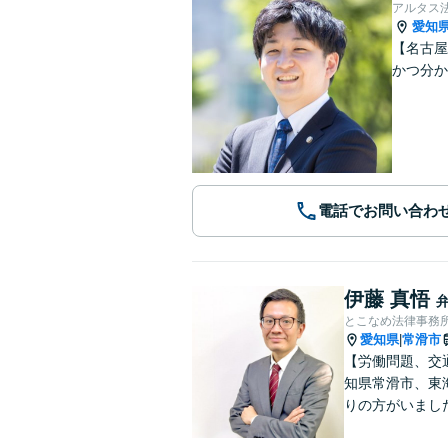
アルタス
愛知
【名古屋
かつ分
電話でお問い合わ
伊藤 真悟
とこなめ法律事務
愛知県
常滑市
|
【労働問題、交
知県常滑市、東
りの方がいまし