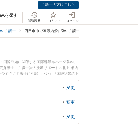
弁護士の方はこちら
&Aを探す
閲覧履歴
マイリスト
ログイン
強い弁護士
四日市市で国際結婚に強い弁護士
人・国際問題に関係する国際離婚やハーグ条約、
宏弁護士、弁護士法人決断サポートの北上 拓哉
を今すぐに弁護士に相談したい』『国際結婚のト
したい』などでお困りの相談者さんにおすすめで
変更
変更
変更