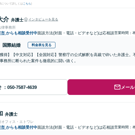
果について詳しくは
こちら
)
大介
弁護士
インタビューを見る
法律事務所
市市
からも相談受付中
面談方法(対面・電話・ビデオなど)は応相談
営業時間：
国際結婚
料金表を見る
獲得】【中文対応】【全国対応】警察庁の公式解釈を高裁で砕いた弁護士。
事務所に断られた案件も徹底的に闘い抜く。
せ
メール
和
弁護士
所オフィス・エトワレ
市市
からも相談受付中
面談方法(対面・電話・ビデオなど)は応相談
営業時間：