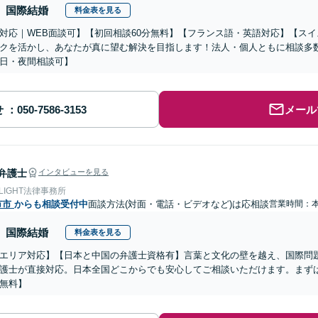
国際結婚
料金表を見る
対応｜WEB面談可】【初回相談60分無料】【フランス語・英語対応】【ス
クを活かし、あなたが真に望む解決を目指します！法人・個人ともに相談多
日・夜間相談可】
せ
メール
弁護士
インタビューを見る
 LIGHT法律事務所
市市
からも相談受付中
面談方法(対面・電話・ビデオなど)は応相談
営業時間：
国際結婚
料金表を見る
エリア対応】【日本と中国の弁護士資格有】言葉と文化の壁を越え、国際問
護士が直接対応。日本全国どこからでも安心してご相談いただけます。まず
無料】