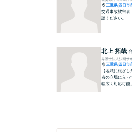
三重県
四日市
|
交通事故被害者
談ください。
北上 拓哉
弁護士法人決断サ
三重県
四日市
|
【地域に根ざし
者の立場に立っ
幅広く対応可能