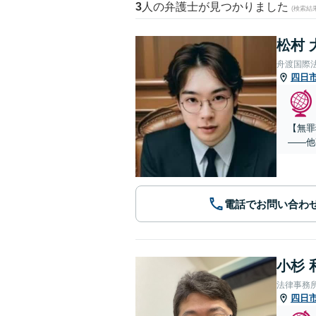
3
人の弁護士が見つかりました
(検索結
松村 
舟渡国際
四日
【無罪
——他
電話でお問い合わ
小杉 
法律事務
四日