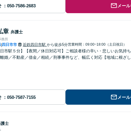
せ
メール
弘章
弁護士
事務所
県
四日市市
近鉄四日市駅
から徒歩5分
営業時間：09:00~18:00（土日祝日）
|
日市駅５分】【夜間／休日対応可】ご相談者様の辛い・悲しいお気持ち
離婚／不動産／借金／相続／刑事事件など、幅広く対応【地域に根ざし
せ
メール
弁護士
所