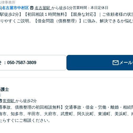
法律事務所
県
名古屋市中村区
名古屋駅
から徒歩1分
営業時間：本日定休日
|
駅徒歩2分】【初回相談１時間無料】【親身な対応】｜ご依頼者様の状
かりやすくご説明。【借金問題（債務整理）】に強み。解決できるか悩む
せ
メール
弁護士
所
常滑駅
から徒歩2分
通事故、債務整理の初回相談無料】交通事故・借金・労働・離婚・相続
海市、知多市、半田市、大府市、武豊町、阿久比町、東浦町、美浜町、
たらすぐにご相談ください。