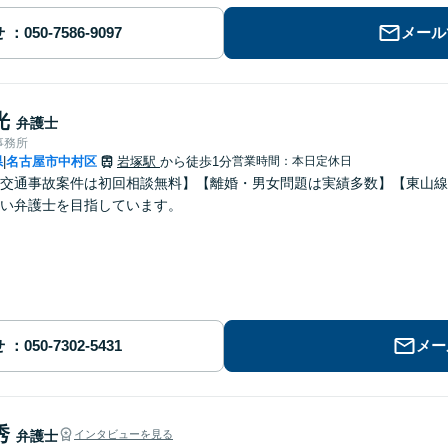
せ
メール
光
弁護士
事務所
県
名古屋市中村区
岩塚駅
から徒歩1分
営業時間：本日定休日
|
交通事故案件は初回相談無料】【離婚・男女問題は実績多数】【東山線
い弁護士を目指しています。
せ
メー
秀
弁護士
インタビューを見る