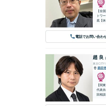
【全国
トワー
底【休
電話でお問い合わ
趙 良
東京CITY
四日
【関東
代表弁
回相談