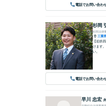
電話でお問い合わ
杉岡 
杉岡法律
三重
【近鉄四
けます。
い。
電話でお問い合わ
早川 忠宏
北勢綜合法律事務