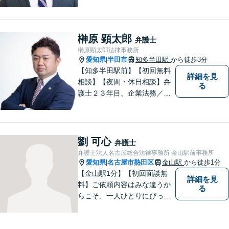
で、事務所が一丸となり全力
サポートします。【平日夜間
対応】【完全個室相談】
榊原 顕太郎
弁護士
榊原顕太郎法律事務所
愛知県
半田市
知多半田駅
から徒歩3分
|
【知多半田駅前】【初回無料
詳細を見
相談】【夜間・休日相談】弁
る
護士２３年目、企業法務／交
通事故／借金問題／離婚など
幅広いお困りごとを解決！中
小企業診断士の資格を持つ弁
護士が、事業経営を強力サポ
劉 可心
弁護士
ートいたします！【ネット予
弁護士法人名古屋総合法律事務所 金山駅前事務所
約可】【駐車場あり】【見積
愛知県
名古屋市熱田区
金山駅
から徒歩1分
|
無料】
【金山駅1分】【初回面談無
詳細を見
料】ご依頼内容はみな違うか
る
らこそ、一人ひとりにぴった
りの解決を大切にしていま
す。 あなたにとって一番良い