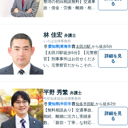
整理の初回相談無料】交通事
る
故・借金・労働・離婚・相続
問題が得意です。愛知県常滑
市、東海市、知多市、半田
市、大府市、武豊町、阿久比
町、東浦町、美浜町、南知多
林 佳宏
弁護士
町などでお困りの方がいまし
いろは法律事務所
たらすぐにご相談ください。
愛知県
東海市
太田川駅
から徒歩5分
|
【太田川駅徒歩5分】【元警察
詳細を見
官】刑事事件はお任せくださ
る
い。元警察官だからこその視
点で、有利な解決を目指しま
す。粘り強い交渉を行いま
す。相手側の無理難題に屈す
ることはございません。元警
平野 秀繁
弁護士
察官の経験を活かした交通事
半田知多総合法律事務所
故事案対応もいたします。
愛知県
半田市
知多半田駅
から徒歩2分
|
【無料相談あり】交通事故、
詳細を見
相続、離婚に注力し実績多
る
数。「親切・丁寧」な対応