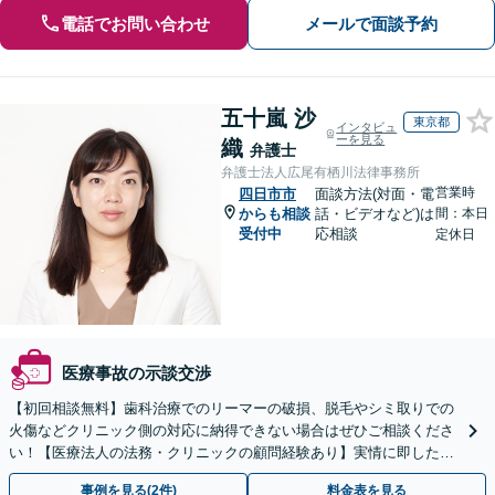
電話でお問い合わせ
メールで面談予約
五十嵐 沙
東京都
インタビュ
ーを見る
織
弁護士
弁護士法人広尾有栖川法律事務所
営業時
四日市市
面談方法(対面・電
からも相談
話・ビデオなど)は
間：本日
受付中
応相談
定休日
医療事故の示談交渉
【初回相談無料】歯科治療でのリーマーの破損、脱毛やシミ取りでの
火傷などクリニック側の対応に納得できない場合はぜひご相談くださ
い！【医療法人の法務・クリニックの顧問経験あり】実情に即したア
ドバイスで、納得のできるトラブルの解決を目指します。
事例を見る(2件)
料金表を見る