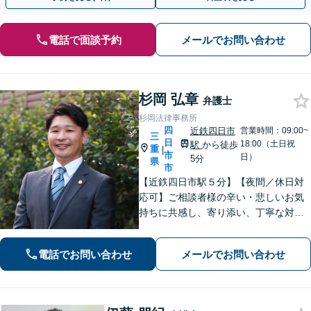
電話で面談予約
メールでお問い合わせ
杉岡 弘章
弁護士
杉岡法律事務所
四
近鉄四日市
営業時間：09:00~
三
日
18:00（土日祝
駅
から徒歩
重
|
市
日）
5分
県
市
【近鉄四日市駅５分】【夜間／休日対
応可】ご相談者様の辛い・悲しいお気
持ちに共感し、寄り添い、丁寧な対応
を心がけます。離婚／不動産／借金／
相続／刑事事件など、幅広く対応【地
電話でお問い合わせ
メールでお問い合わせ
域に根ざした弁護士】お気軽にお問い
合わせください。