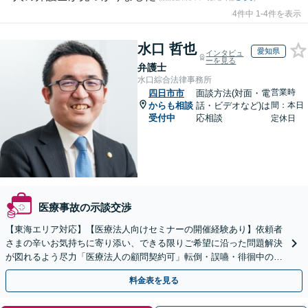
4件中 1-4件を表示
水口 哲也
愛知県
インタビュ
ーを見る
弁護士
水口綜合法律事務所
営業時
四日市市
面談方法(対面・電
からも相談
話・ビデオなど)は
間：本日
受付中
応相談
定休日
医療事故の示談交渉
【東海エリア対応】【医療法人向けセミナーの開催経験あり】依頼者
さまの辛いお気持ちに寄り添い、できる限りご希望に沿った問題解決
が図れるよう尽力「医療法人の顧問契約可」転倒・誤嚥・徘徊中の事
故など、介護事故のご相談も対応【休日・夜間相談可】
料金表を見る