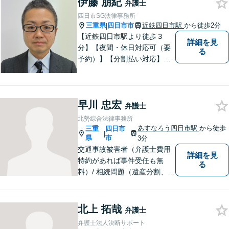
伊藤 朋紀
弁護士
四日市SG法律事務所
三重県
四日市市
近鉄四日市駅
から徒歩2分
|
【近鉄四日市駅より徒歩３
詳細を見
分】【夜間・休日対応可（要
る
予約）】【分割払い対応】
【弁護士歴１０年以上】 法律
相談を大切にしています。ま
ずはできる限り丁寧にお聞き
早川 忠宏
して、一緒に解決方法を考え
弁護士
る手助けをさせていただけれ
北勢綜合法律事務所
ばと思いますので、お気軽に
あすなろう四日市駅
から徒歩
三重
四日市
|
ご相談ください。
県
市
3分
交通事故被害者（弁護士費用
詳細を見
特約があれば事件受任も無
る
料）/ 相続問題（遺産分割、遺
言等）。是非一度ご相談くだ
さい。
北上 拓哉
弁護士
弁護士法人決断サポート