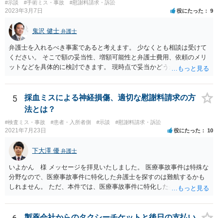
#示談
#手術ミス・事故
#慰謝料請求・訴訟
2023年3月7日
役にたった
9
鬼沢 健士
弁護士
弁護士を入れるべき事案であると考えます。 少なくとも相談は受けて
ください。 そこで額の妥当性、増額可能性と弁護士費用、依頼のメリ
ットなどを具体的に検討できます。 現時点で妥当かどうかを即断する
ことを避けた方がいいです。
5
採血ミスによる神経損傷、適切な慰謝料請求の方
法とは？
#検査ミス・事故
#患者・入所者側
#示談
#慰謝料請求・訴訟
2021年7月23日
役にたった
10
下大澤 優
弁護士
いよかん 様 メッセージを拝見いたしました。 医療事故事件は特殊な
分野なので、医療事故事件に特化した弁護士を探すのは難航するかも
しれません。 ただ、本件では、医療事故事件に特化した弁護士でなく
とも対応は可能かと思われます。 医療事故事件で最も難しいのは医師
の過失（医療ミス）の立証なのですが、本件では過失自体には争いが
ないため、損害額の立証が主なポイントになります。 損害額に立証に
製薬会社からのタクシーチケットと後日の支払い