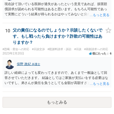
現在診て頂いている医師が過失があったという意見であれば、損害賠
償請求が認められる可能性はあると思います。もちろん可能性であっ
て実際にどういう結果が得られるかはやってみないと分かりません
が。 損害としては、その過失によって生じた症状の治療にかかった治
療費や精神的苦痛を受けた分の慰謝料や仕事に影響があれば休業損害
などが考えられます。 頑張ってください。
10
父の責任になるのでしょうか？示談したくないで
す、もし戦ったら負けますか？詐欺の可能性はあ
りますか？
#恐喝・脅迫への対応
#示談交渉
#慰謝料請求・訴訟
#示談
#高額請求への対応
2023年2月20日
役にたった
6
俣野 政紀
弁護士
詳しい経緯によっても変わってきますので、あくまで一般論として回
答させていただきます。 結論としてはご家族が支払いをする必要はな
いですし、弟さんが責任を負うとしても金額が高額すぎます。 仮に弟
さんが施設を中傷する発言をし、他の入所者が退所していたことが事
実だとしても責任を負うのは弟さんです。弟さんの詳しいご状況は分
かりませんが、現在お仕事をされて一人暮らしもできているというこ
もっとみる
とですから、自立施設にいたからといって責任無能力者ということに
はなりません。また、お父様が施設に入所させたことと今回の争いと
の間の相当因果関係（関連性）が不明です。 金額としても法外であ