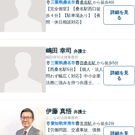
三重県
桑名市
桑名駅
から徒歩4分
|
【完全個室】【桑名駅西口徒
詳細を見
歩４分】【駐車場あり】【夜
る
間・休日相談対応】
嶋田 幸司
弁護士
嶋田幸司法律事務所
三重県
桑名市
西桑名駅
から徒歩5分
|
【西桑名駅5分】【個人・法人
詳細を見
問わず幅広く対応】中小企業
る
法務に強みを持つ弁護士。個
人事務所ならではのきめ細や
かさが特徴です。依頼者様の
本質的な問題解決に貢献いた
します。お困りごとは、お気
伊藤 真悟
弁護士
軽にご相談ください。
とこなめ法律事務所
愛知県
常滑市
常滑駅
から徒歩2分
|
【労働問題、交通事故、債務
詳細を見