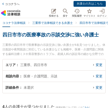
弁護士の方はこちら
ココナラへ
投稿する
探す
閲覧履歴
マイリスト
ログイン
ココナラ法律相談
三重県で法律相談できる弁護士
四日市市で法律相談
四日市市の医療事故の示談交渉に強い弁護士
三重県の四日市市で医療事故の示談交渉に強い弁護士が4名見つかりました。休
日面談や夜間面談に対応している弁護士なども掲載中。医療・介護問題に関係
する歯科治療ミスや美容整形のトラブル、産婦人科の訴訟等の細かな分野での
絞り込み検索もでき便利です。特に杉岡法律事務所の杉岡 弘章弁護士や四日市
SG法律事務所の伊藤 朋紀弁護士、北勢綜合法律事務所の早川 忠宏弁護士のプ
エリア
三重県、四日市市
変更
ロフィール情報や弁護士費用、強みなどが注目されています。『四日市市で土
日や夜間に発生した医療事故の示談交渉のトラブルを今すぐに弁護士に相談し
相談内容
医療・介護問題、示談
変更
たい』『医療事故の示談交渉のトラブル解決の実績豊富な近くの弁護士を検索
したい』『初回相談無料で医療事故の示談交渉を法律相談できる四日市市内の
弁護士に相談予約したい』などでお困りの相談者さんにおすすめです。
詳細条件
未選択
変更
4
人の弁護士が見つかりました
(検索結果について詳しくは
こちら
)