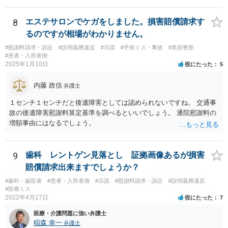
程度にはなると思います。
8
エステサロンでケガをしました。損害賠償請求す
るのですが相場がわかりません。
#慰謝料請求・訴訟
#説明義務違反
#示談
#手術ミス・事故
#美容整形
#患者・入所者側
2025年1月10日
役にたった
5
内藤 政信
弁護士
１センチ１センチだと後遺障害としては認められないですね。 交通事
故の後遺障害慰謝料算定基準を調べるといいでしょう。 通院慰謝料の
増額事由にはなるでしょう。
9
歯科 レントゲン見落とし 証拠画像あるが損害
賠償請求出来ますでしょうか？
#歯科・歯医者
#患者・入所者側
#示談
#慰謝料請求・訴訟
#説明義務違反
#医療ミス
2022年4月17日
役にたった
7
医療・介護問題に強い弁護士
稲森 幸一
弁護士