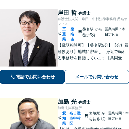
岸田 哲
弁護士
弁護士法人関・岸田・中村法律事務所 桑名オ
フィス
三
桑
桑名駅
から
営業時間：本
重
名
|
日定休日
徒歩5分
県
市
【電話相談可】【桑名駅5分】【会社員
経験あり】地域に密着し、身近で頼れ
る事務所を目指しています【共同受任
可】相談後、少しでも前進できるよう
全力を尽くします。一人で悩まず、お
電話でお問い合わせ
メールでお問い合わせ
気軽にご相談ください【夜間土日相談
可（要予約）】
加島 光
弁護士
加島法律事務所
愛
名古屋
岩塚駅
か
営業時間：本
知
市中村
|
日定休日
ら徒歩1分
県
区