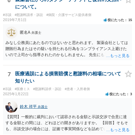
6
関しては、交通事故事件と同様の発想で考えればよいので、対応でき
について。
る弁護士は多いと思います。 今後の交渉については、ご自身で対応さ
#示談
#慰謝料請求・訴訟
#病院・介護サービス提供者側
れることも可能ではありますが、相手方保険会社は容易に増額に応じ
2019年7月1日
役にたった
15
ない（多少の増額はあり得るとしても、裁判基準での和解は難しい）
と思われます。 弁護士が介入することにより提示額が大きく変わるこ
匿名A
弁護士
とは多々あるため、可能であれば弁護士に依頼した上での交渉をお勧
めしたいところです。
みなし公務員にあたるのではないかと思われます。 製薬会社としては
贈賄行為またはその疑いを持たれる行為をコンプライアンス上避けた
いので上司から指導されたのかもしれません。 先生にも万一迷惑をか
けることになってはいけないと。
7
医療過誤による損害賠償と慰謝料の相場について
知りたい
#示談
#医療ミス
#慰謝料請求・訴訟
#患者・入所者側
2025年1月22日
役にたった
3
鈴木 祥平
弁護士
【質問】一般的に裁判において認容される金額と示談交渉で合意に達
する金額との間には、どれほどの開きがありますか。 【回答】そもそ
も、示談交渉の場合には、証拠で事実関係などを詰めていないことが
あることから、一概には言えませんが、裁判で認められる６割～７割