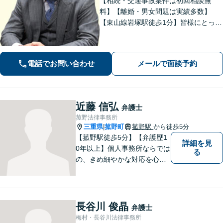
【相続・交通事故案件は初回相談無
料】【離婚・男女問題は実績多数】
【東山線岩塚駅徒歩1分】皆様にとって
身近な、敷居の低い弁護士を目指して
います。
電話でお問い合わせ
メールで面談予約
近藤 信弘
弁護士
菰野法律事務所
三重県
菰野町
菰野駅
から徒歩5分
|
【菰野駅徒歩5分】【弁護歴1
詳細を見
0年以上】個人事務所ならでは
る
の、きめ細やかな対応を心が
けています。「相談してよか
った」と思っていただけるよ
う、最後まで粘り強く弁護を
行います！【完全個室】
長谷川 俊晶
弁護士
梅村・長谷川法律事務所