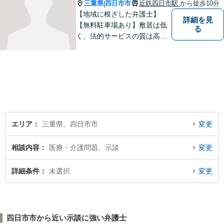
三重県
四日市市
近鉄四日市駅
から徒歩10分
|
【地域に根ざした弁護士】
詳細を見
【無料駐車場あり】敷居は低
る
く、法的サービスの質は高く
をモットーに、ご相談者の立
場に立って、問題の解決を目
指します。交通事故／借金問
題／離婚問題／相続問題／企
業法務など、幅広く対応可
能。【明確な料金体系】どう
ぞご連絡ください。
エリア
三重県、四日市市
変更
相談内容
医療・介護問題、示談
変更
詳細条件
未選択
変更
四日市市から近い示談に強い弁護士