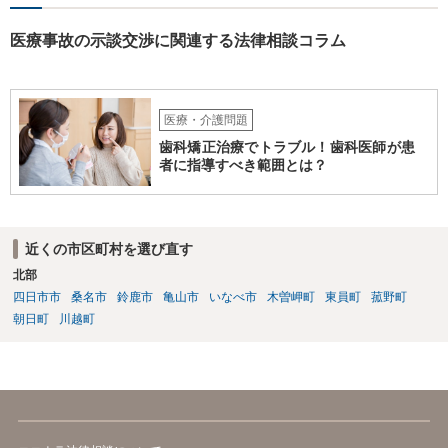
り、弁護士がそのような見解を述べたかは疑問です。「時間もあまり
ない」として考える時間や弁護士に相談する時間を与えないことも怪
医療事故の示談交渉に関連する法律相談コラム
しいです。そもそも弟さんにそのような発言があったかも不明なた
め、弟さんの言動について証拠を開示してもらってください。もし相
手の言っている事実がなければ詐欺ですので警察にもご相談くださ
い。施設の方には、「こちらも弁護士に相談します」と告げ、支払い
医療・介護問題
はせず、弁護士にご相談されることをお勧めします。 ご参考になれば
歯科矯正治療でトラブル！歯科医師が患
幸いです。
者に指導すべき範囲とは？
近くの市区町村を選び直す
北部
四日市市
桑名市
鈴鹿市
亀山市
いなべ市
木曽岬町
東員町
菰野町
朝日町
川越町