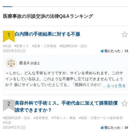
結果を一緒に目指してまいり
ます。誰にも話せず抱えてき
た不安を、どうぞお聞かせく
医療事故の示談交渉の法律Q&Aランキング
ださい。【電話・WEB相談も
対応可能】
1
白内障の手術結果に対する不服
#示談
#医療ミス
#患者・入所者側
#慰謝料請求・訴訟
2022年3月1日
役にたった
13
匿名A
弁護士
＞しかし、どんな手術もそうですが、サインを求められます。このサ
インをしている以上、このような不服申し立てはできませんでしょう
か？ 仮にサインをしていたとしても、「医師のミスが原因で老眼がひ
どくなったといえるような場合」や「白内障の手術の合併症として老
眼が悪化することがあるにもかかわらず、全く説明されなかったよう
な場合」には、請求することは可能です。
2
美容外科で手術ミス。手術代金に加えて損害賠償
請求できますか？
#慰謝料請求・訴訟
#美容整形
#手術ミス・事故
#病院・介護サービス提供者側
#示談
2018年2月1日
役にたった
16