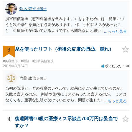
鈴木 崇裕
弁護士
損害賠償請求（慰謝料請求を含みます。）をするためには，簡単にい
うと次の条件を満たす必要があります。 ① 手術にミスがあったこ
と ※病院側が認めているようですから問題ないと思います。 ② 手
術のミスの「せいで」仕事を休まなければならなくなったこと ③ 手
術のミスの「せいで」マスクが外せなくなったこと ④ 仕事を休まな
ければならなくなった「せいで」休業損害が発生したこと ⑤ マスク
3
糸を使ったリフト（術後の皮膚の凹凸、腫れ）
を外せなくなった「せいで」経済的に評価できる精神的な損害が発生
したこと 「せいで」と強調した点が，内藤先生のご指摘なさる「相当
#美容整形
#示談
#説明義務違反
因果関係」です。 手術のミスと関係のないことまでは責任追及ができ
2019年3月24日
役にたった
20
ないということです。 手術のミスの結果，手術前と比べて見た目が著
しく悪くなってしまったとか， 手術のミスの結果，入院期間が延びて
内藤 政信
弁護士
しまったとかいう事情があれば， 追加請求が可能な余地があります。
当初の説明と、どの程度のレベルで、結果にそごが生じているのか。
ただし，手術代の返金に応じた際に「これ以上金銭の請求はしませ
失敗と言えるのか。 判断や施術にミスがあったと言えるのか。 ミスは
ん」という趣旨の合意をしてしまっていると， 上記の請求は，基本的
なくても、重要な説明が欠けていたから、問題が生じたのか。 美容整
には困難となります。
形にある程度通じてる弁護士を探せるかどうか。
4
後遺障害10級の医療ミス示談金700万円は妥当で
すか？