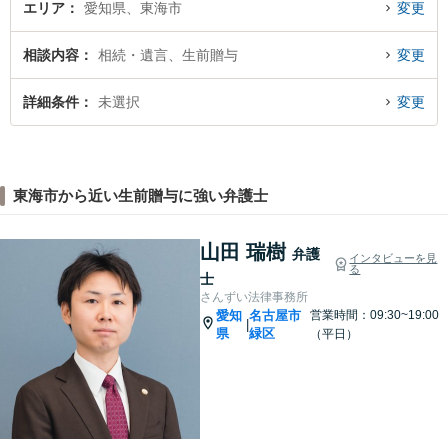
エリア
愛知県、東海市
変更
相談内容
相続・遺言、生前贈与
変更
詳細条件
未選択
変更
東海市から近い生前贈与に強い弁護士
山田 瑞樹
弁護
インタビューを見
る
士
さんずい法律事務所
愛知
名古屋市
営業時間：09:30~19:00
|
県
緑区
（平日）