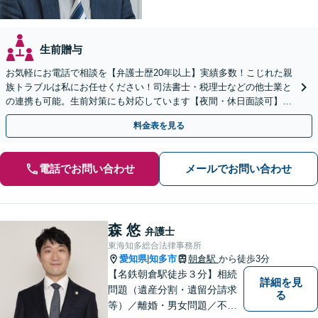
生前贈与
お気軽にお電話で相談を【弁護士歴20年以上】実績多数！こじれた親
族トラブルは私にお任せください！司法書士・税理士などの他士業と
の連携も可能。生前対策にも対応しています【夜間・休日面談可】
【完全個室・秘密厳守】
料金表を見る
電話でお問い合わせ
メールでお問い合わせ
森 悠
弁護士
東海知多総合法律事務所
愛知県
知多市
朝倉駅
から徒歩3分
|
【名鉄朝倉駅徒歩３分】相続
詳細を見
問題（遺産分割・遺留分請求
る
等）／離婚・男女問題／不動