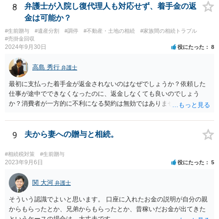
8
弁護士が入院し復代理人も対応せず、着手金の返
金は可能か？
#生前贈与
#遺産分割
#調停
#不動産・土地の相続
#家族間の相続トラブル
#売掛金回収
2024年9月30日
役にたった
8
高島 秀行
弁護士
最初に支払った着手金が返金されないのはなぜでしょうか？依頼した
仕事が途中でできなくなったのに、返金しなくても良いのでしょう
か？消費者が一方的に不利になる契約は無効ではありませんか？
着手金は、前の弁護士が倒れるまでにやった仕事に応じて清算する義
務があると思います。 倒れた弁護士が所属する弁護士会に相談さ
れた方がよいと思います。 倒れた弁護士は脳梗塞で倒れたようで
9
夫から妻への贈与と相続。
すが、 判断能力があり、復代理を倒れた弁護士の判断で復代理を
選任したのか 即ち、復代理人の選任は有効なのかという問題もあ
#相続税対策
#生前贈与
ると思います。
2023年9月6日
役にたった
5
関 大河
弁護士
そういう認識でよいと思います。 口座に入れたお金の説明が自分の親
からもらったとか、兄弟からもらったとか、昔稼いだお金が出てきた
というケースの場合は、大丈夫です。