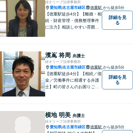
緑オリーブ法律事務所
愛知県
名古屋市緑区
徳重駅
から徒歩5分
|
【徳重駅徒歩4分】【離婚・相
詳細を見
続・財産管理・債務整理事件
る
に注力】相談しやすい雰囲気
を心がけております。お気軽
にご相談ください。【駐車場
有】
濱嶌 将周
弁護士
緑オリーブ法律事務所
愛知県
名古屋市緑区
徳重駅
から徒歩5分
|
【徳重駅徒歩4分】【相続／借
詳細を見
金／労働事件に精通する弁護
る
士】町の皆さんのお困りごと
を何でも解決するジェネラリ
スト弁護士。社会の秩序を保
つべく、環境問題やマイナン
バー等の情報問題にも意欲高
横地 明美
弁護士
く取り組みます。お困りごと
緑オリーブ法律事務所
があれば。お気軽にご相談く
愛知県
名古屋市緑区
徳重駅
から徒歩5分
|
ださい。