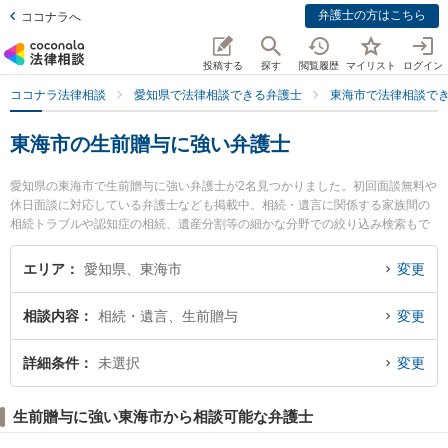
弁護士の方はこちら
ココナラへ
投稿する
探す
閲覧履歴
マイリスト
ログイン
ココナラ法律相談
愛知県で法律相談できる弁護士
東海市で法律相談で
東海市の生前贈与に強い弁護士
愛知県の東海市で生前贈与に強い弁護士が2名見つかりました。初回面談無料や
休日面談に対応している弁護士なども掲載中。相続・遺言に関係する家族間の
相続トラブルや認知症の相続、遺産分割等の細かな分野での絞り込み検索もで
き便利です。特に弁護士法人心 東海法律事務所の長谷川 睦弁護士やいろは法律
事務所の林 佳宏弁護士のプロフィール情報や弁護士費用、強みなどが注目され
エリア
愛知県、東海市
変更
ています。『東海市で土日や夜間に発生した生前贈与のトラブルを今すぐに弁
護士に相談したい』『生前贈与のトラブル解決の実績豊富な近くの弁護士を検
相談内容
相続・遺言、生前贈与
変更
索したい』『初回相談無料で生前贈与を法律相談できる東海市内の弁護士に相
談予約したい』などでお困りの相談者さんにおすすめです。
詳細条件
未選択
変更
生前贈与に強い東海市から相談可能な弁護士