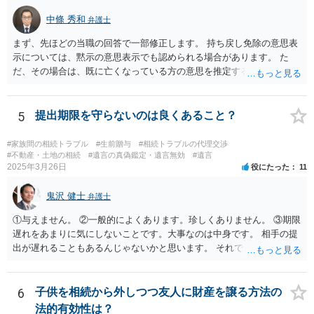
中條 秀和
弁護士
まず、先ほどの当職の回答で一部修正します。 持ち戻し免除の意思表
示については、黙示の意思表示でも認められる場合があります。 た
だ、その場合は、既に亡くなっている方の意思を推定することになり
ますので、なかなか立証のハードルは高いと思われます。それゆえ、
持ち戻し免除の意思表示は書面で明確にしておいていただくべきとい
う結論は変わりません。 誤解を与えるような回答でした。失礼しまし
5
提出期限を守らないのは良くあること？
た。 文言については、「〇〇に対する生前贈与による特別受益の持ち
戻しをすべて免除する」というのがオーソドックスなものですが、ご
#家族間の相続トラブル
#生前贈与
#相続トラブルの代理交渉
心配ならば、弁護士のところに行って、特別受益となりそうな贈与に
#不動産・土地の相続
#遺言の真偽鑑定・遺言無効
#遺言
2025年3月26日
役にたった
11
ついて説明した上で、適切な文言についてご相談してみてはいかがで
しょうか。
鬼沢 健士
弁護士
①与えません。 ②一般的によくあります。珍しくありません。 ③期限
遅れをあまりに気にしないことです。大事なのは中身です。 相手の提
出が遅れることもあるんじゃないかと思います。 それでもあなた有利
にはなりません。
6
子供を相続から外しつつ友人に財産を譲る方法の
法的有効性は？