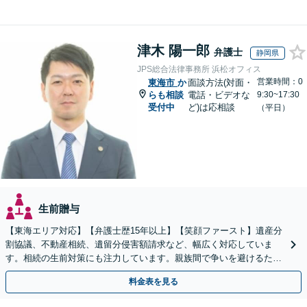
津木 陽一郎
弁護士
静岡県
JPS総合法律事務所 浜松オフィス
営業時間：0
東海市
か
面談方法(対面・
らも相談
電話・ビデオな
9:30~17:30
受付中
ど)は応相談
（平日）
生前贈与
【東海エリア対応】【弁護士歴15年以上】【笑顔ファースト】遺産分
割協議、不動産相続、遺留分侵害額請求など、幅広く対応していま
す。相続の生前対策にも注力しています。親族間で争いを避けるため
にも、お早めにご相談ください。【初回面談無料】
料金表を見る