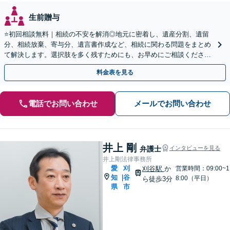
生前贈与
⭐️初回相談無料｜相続の不安を解消◎地元に密着し、遺産分割、遺留
分、相続放棄、寄与分、遺言書作成など、相続に関わる問題をまとめ
て解決します。選択肢を多く残すためにも、お早めにご相談ください
【休日・夜間面談OK】【駐車場あり】
料金表を見る
電話でお問い合わせ
メールでお問い合わせ
井上 剛
弁護士
インタビューを見る
井上剛法律事務所
愛
刈
刈谷駅
か
営業時間：09:00~1
知
谷
|
8:00（平日）
ら徒歩3分
県
市