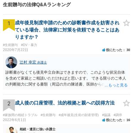
生前贈与の法律Q&Aランキング
1
成年後見制度申請のための診断書作成を妨害され
ている場合、法律家に対策を依頼できることはあ
りますか？
#生前贈与
#DV・暴力
2020年7月22日
役にたった
30
辻村 幸宏
弁護士
診断書がなくても後見申立自体はできますので、このような状況自体
を含めて家裁とご相談いただければと思います。 できる限りのご本人
の判断能力に関する書類（周辺の方の陳述書、医師からの聴取書等）
を整え、家裁の鑑定を経る前提で鑑定費用の予納金を用意し、申立て
をしていただければそこから先は進むのではないかと存じます。 ま
た、Aさんの意向を酌みすぎるあまりに後見申立ができない状況にして
2
成人後の口座管理、法的根拠と親への説得方法
いる施設の問題もありますので、当該地域の地域包括支援センターに
ご相談されるのもひとつの方法です。
#家族間の相続トラブル
#生前贈与
#成年後見(生前の財産管理)
#協議
#調停
2022年6月1日
役にたった
16
相続・遺言に強い弁護士