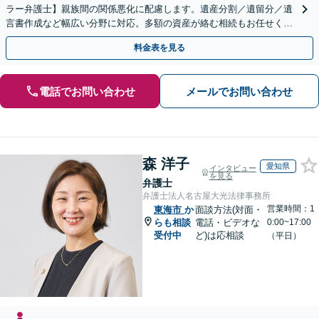
ラー弁護士】親族間の関係悪化に配慮します。遺産分割／遺留分／遺
言書作成など幅広い分野に対応。多額の資産が絡む相続もお任せくだ
さい。【夜間・休日の相談可能】【駐車場完備】
料金表を見る
電話でお問い合わせ
メールでお問い合わせ
森 洋子
愛知県
インタビュー
を見る
弁護士
弁護士法人名古屋大光法律事務所
営業時間：1
東海市
か
面談方法(対面・
らも相談
電話・ビデオな
0:00~17:00
受付中
ど)は応相談
（平日）