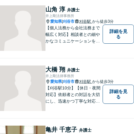
相続、交通事故（人身事故の
被害者側に限る）、離婚、企
山角 淳
弁護士
業及び個人事業主の顧問に関
井上剛法律事務所
する相談は初回相談無料で
愛知県
刈谷市
刈谷駅
から徒歩3分
|
す。
【個人法務から会社法務まで
詳細を見
幅広く対応】相談者との細や
る
かなコミュニケーションを大
切にし、親切・丁寧で分かり
やすい説明を心がけておりま
す。法律問題でお困りでした
ら、お早めにご相談くださ
大橋 翔
弁護士
い。【JR在来線「刈谷駅」4
井上剛法律事務所
分】【駐車場あり】
愛知県
刈谷市
刈谷駅
から徒歩3分
|
【刈谷駅10分】【休日・夜間
詳細を見
対応】依頼者との対話を大切
る
にし、迅速かつ丁寧な対応を
行っています。交通事故／不
動産／建築紛争／借金問題／
労働問題など幅広いリーガル
サービスを提供。【駐車場完
亀井 千恵子
弁護士
備】