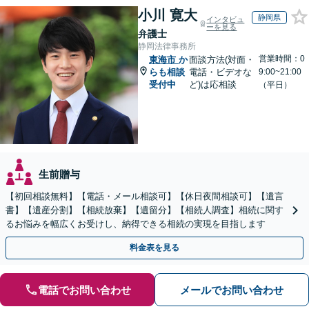
小川 寛大
静岡県
インタビュ
ーを見る
弁護士
静岡法律事務所
営業時間：0
東海市
か
面談方法(対面・
らも相談
電話・ビデオな
9:00~21:00
受付中
ど)は応相談
（平日）
生前贈与
【初回相談無料】【電話・メール相談可】【休日夜間相談可】【遺言
書】【遺産分割】【相続放棄】【遺留分】【相続人調査】相続に関す
るお悩みを幅広くお受けし、納得できる相続の実現を目指します
料金表を見る
電話でお問い合わせ
メールでお問い合わせ