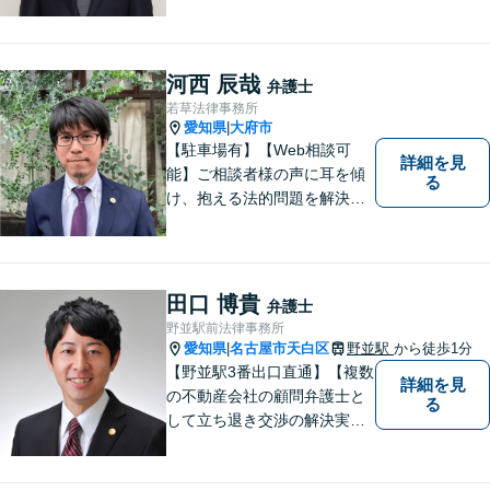
産問題／交通事故に注力して
います（これらの分野は初回
３０分程度相談無料）。実績
多数。
河西 辰哉
弁護士
若草法律事務所
愛知県
大府市
|
【駐車場有】【Web相談可
詳細を見
能】ご相談者様の声に耳を傾
る
け、抱える法的問題を解決す
るために全力を尽くします。
どんな困難も共に乗り越え
て、明るい未来へと進みまし
ょう。 地域のみなさまからの
田口 博貴
弁護士
ご相談、お待ちしておりま
野並駅前法律事務所
す。
愛知県
名古屋市天白区
野並駅
から徒歩1分
|
【野並駅3番出口直通】【複数
詳細を見
の不動産会社の顧問弁護士と
る
して立ち退き交渉の解決実績
多数】立ち退き（賃借人側で
賃料不払いの場合を除く）、