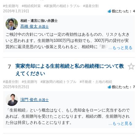
#生前贈与
#相続税対策
#家族間の相続トラブル
#遺産分割
2026年1月19日
役にたった
4
相続・遺言に強い弁護士
髙橋 俊太
弁護士
ご検討中の方針については一定の有効性はあるものの、リスクも大き
いと思われます。生前贈与1000万円は有効でも、300万円の貸付が実
質的に返済意思のない仮装と見られると、相続時に「贈与」と評価さ
れ、子から遺留分侵害額請求を受ける可能性があります。 その他の方
法として考えられるものとしては、 ①信託（家族信託・目的信託） 財
産を信託口に移し、受託者（信頼できる友人や専門職）に管理させ、
7
実家売却による生前相続と私の相続権について教
・生存中はあなたの生活費・介護費に優先充当 ・残余を友人や慈善団
えてください
体へ と使途を厳格に指定。相続ではなく信託帰属になるため、子の関
#遺産分割
#生前贈与
#家族間の相続トラブル
#不動産・土地の相続
与を大きく排除できます。 ②遺言＋生命保険の組合せ 生活資金は手元
2025年9月25日
役にたった
7
に残し、余剰資金で受取人を友人・団体にした保険を活用。保険金は
相続財産とは別枠で、遺留分対策にも有効と思われます。 ③負担付死
濵門 俊也
弁護士
因贈与 「介護・見守り等を条件に、死亡時に財産を渡す」契約。条件
不履行なら無効にでき、老後の安心を担保できます。 ④ 寄附予約＋解
「生前相続」という概念はなく、もし売却金をローンに充当するので
除条件 慈善団体への寄附を予約しつつ、資金不足時は解除できる条項
あれば、生前贈与を受けたことになります。相続の際、生前贈与され
を設定。 などがあり得るかと思われます。
た分は持戻しされることになります。