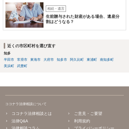
相続・遺言
生前贈与された財産がある場合、遺産分
割はどうなる？
近くの市区町村を選び直す
知多
半田市
常滑市
東海市
大府市
知多市
阿久比町
東浦町
南知多町
美浜町
武豊町
ココナラ法律相談について
ココナラ法律相談とは
ご意見・ご要望
法律Q&A
利用規約
法律相談コラム
プライバシーポリシー