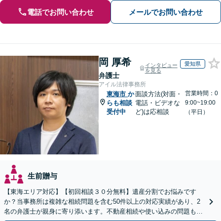
電話でお問い合わせ
メールでお問い合わせ
岡 厚希
愛知県
インタビュー
を見る
弁護士
アイル法律事務所
営業時間：0
東海市
か
面談方法(対面・
らも相談
電話・ビデオな
9:00~19:00
受付中
ど)は応相談
（平日）
生前贈与
【東海エリア対応】【初回相談３０分無料】遺産分割でお悩みです
か？当事務所は複雑な相続問題を含む50件以上の対応実績があり、2
名の弁護士が親身に寄り添います。不動産相続や使い込みの問題も分