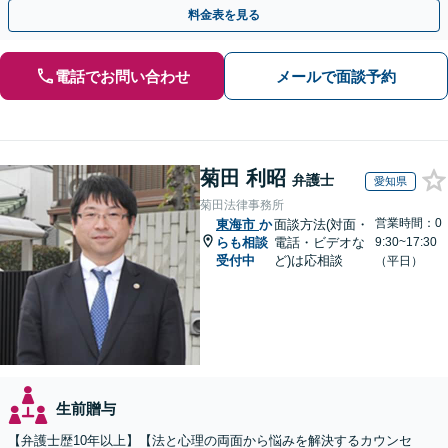
かりやすく解説。WEB相談可能。LINE予約受付中
料金表を見る
電話でお問い合わせ
メールで面談予約
菊田 利昭
弁護士
愛知県
菊田法律事務所
営業時間：0
東海市
か
面談方法(対面・
らも相談
電話・ビデオな
9:30~17:30
受付中
ど)は応相談
（平日）
生前贈与
【弁護士歴10年以上】【法と心理の両面から悩みを解決するカウンセ