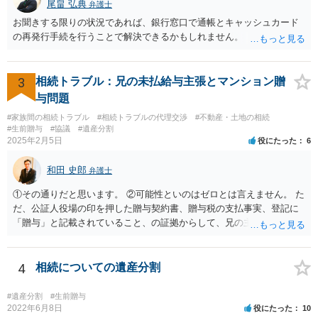
尾畠 弘典
弁護士
お聞きする限りの状況であれば、銀行窓口で通帳とキャッシュカード
の再発行手続を行うことで解決できるかもしれません。
3
相続トラブル：兄の未払給与主張とマンション贈
与問題
#家族間の相続トラブル
#相続トラブルの代理交渉
#不動産・土地の相続
#生前贈与
#協議
#遺産分割
2025年2月5日
役にたった
6
和田 史郎
弁護士
①その通りだと思います。 ②可能性といのはゼロとは言えません。 た
だ、公証人役場の印を押した贈与契約書、贈与税の支払事実、登記に
「贈与」と記載されていること、の証拠からして、兄の主張は通らな
いようには思います。 ③④その通りだと思います。 話し合いで折り合
わなければ、遺産分割調停を申し立てて進めるのがベターのような気
がしますね。
4
相続についての遺産分割
#遺産分割
#生前贈与
2022年6月8日
役にたった
10