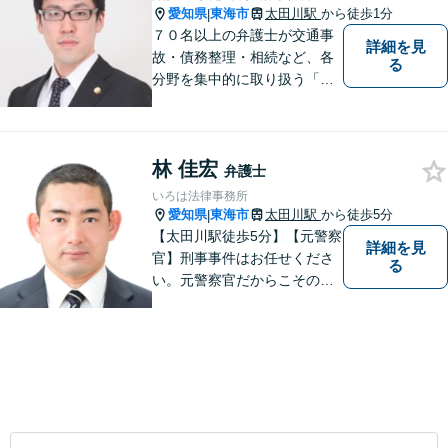
愛知県
東海市
太田川駅
から徒歩1分
|
７０名以上の弁護士が交通事
詳細を見
故・債務整理・相続など、各
る
分野を集中的に取り扱う「分
野担当制」とすることで、ご
依頼者様に高品質・低コスト
でのリーガルサービスを提供
林 佳宏
できるよう努めております。
弁護士
いろは法律事務所
愛知県
東海市
太田川駅
から徒歩5分
|
【太田川駅徒歩5分】【元警察
詳細を見
官】刑事事件はお任せくださ
る
い。元警察官だからこその視
点で、有利な解決を目指しま
す。粘り強い交渉を行いま
す。相手側の無理難題に屈す
ることはございません。元警
察官の経験を活かした交通事
故事案対応もいたします。