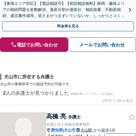
【東海エリア対応】【電話相談可】【初回相談無料】静岡・藤枝エリ
アの相続問題を多数解決。遺産分割や遺留分、相続放棄、不動産相
続、遺言書作成等。皆さまがつまずいていないか、しっかりとコミュ
ニケーションを取りながらお話を進めます【休日夜間相談可】
料金表を見る
電話でお問い合わせ
メールでお問い合わせ
犬山市に所在する弁護士
犬山市の事務所等での面談予約が可能です。
2
人の弁護士が見つかりました
(検索結果について詳しくは
こちら
)
2件中 1-2件を表示
高橋 亮
弁護士
弁護士法人髙橋法律事務所
愛知県
犬山市
犬山駅
から徒歩1分
|