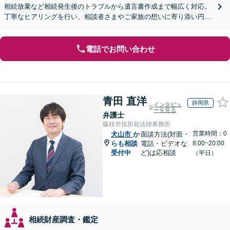
相続放棄など相続発生後のトラブルから遺言書作成まで幅広く対応。
丁寧なヒアリングを行い、相談者さまやご家族の想いに寄り添い円滑
な解決へ導きます【オンライン面談OK】【休日相談可】
電話でお問い合わせ
青田 直洋
静岡県
インタビュ
ーを見る
弁護士
藤枝市役所前法律事務所
営業時間：0
犬山市
か
面談方法(対面・
らも相談
電話・ビデオな
8:00~20:00
受付中
ど)は応相談
（平日）
相続財産調査・鑑定