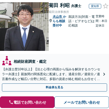
菊田 利昭
弁護士
愛知県
菊田法律事務所
営業時
犬山市
か
面談方法(対面・電
らも相談
話・ビデオなど)は
間：本日
受付中
応相談
定休日
相続財産調査・鑑定
【弁護士歴10年以上】【法と心理の両面から悩みを解決するカウンセ
ラー弁護士】親族間の関係悪化に配慮します。遺産分割／遺留分／遺
言書作成など幅広い分野に対応。多額の資産が絡む相続もお任せくだ
さい。【夜間・休日の相談可能】【駐車場完備】
料金表を見る
電話でお問い合わせ
メールでお問い合わせ