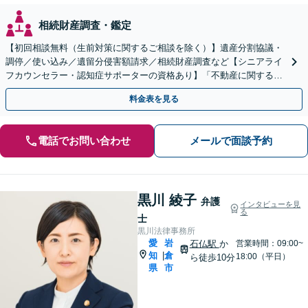
相続財産調査・鑑定
【初回相談無料（生前対策に関するご相談を除く）】遺産分割協議・
調停／使い込み／遺留分侵害額請求／相続財産調査など【シニアライ
フカウンセラー・認知症サポーターの資格あり】「不動産に関する相
続もお任せください」【当日・夜間相談可（要相談）】
料金表を見る
電話でお問い合わせ
メールで面談予約
黒川 綾子
弁護
インタビューを見
る
士
黒川法律事務所
愛
岩
石仏駅
か
営業時間：09:00~
知
倉
|
18:00（平日）
ら徒歩10分
県
市