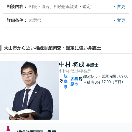
相談内容
相続・遺言、相続財産調査・鑑定
変更
詳細条件
未選択
変更
犬山市から近い相続財産調査・鑑定に強い弁護士
中村 将成
弁護士
中村将成法律事務所
岐
鵜沼駅
か
営業時間：09:00~
各務
阜
|
17:00（平日）
ら徒歩3分
原市
県