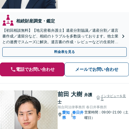
相続財産調査・鑑定
【初回相談無料】【地元密着弁護士】遺産分割協議／遺産分割／遺言
書作成／遺留分など、相続のトラブルを多数扱っております。他士業
との連携でスムーズに解決。遺言書の作成・レビューなどの生前対策
も承ります。【法テラス利用可能】【駐車場完備】
料金表を見る
電話でお問い合わせ
メールでお問い合わせ
前田 大樹
弁護
インタビューを見
る
士
旭合同法律事務所 春日井事務所
愛知
春日井
営業時間：09:00~21:00（土
|
県
市
曜日）