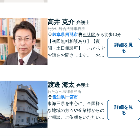
し、本質的な解決を目指しま
す。堅苦しくない雰囲気で、
分かりやすい説明を心がけま
高井 克介
弁護士
す。お気軽にご相談くださ
たかい総合法律事務所
い！
岐阜県
可児市
可児駅
から徒歩10分
|
【初回無料相談あり】【夜
詳細を見
間・土日相談可】 しっかりと
る
お話をお聞きします。 お気
軽にお立ち寄り下さい。
渡邊 海太
弁護士
わたなべ法律事務所
愛知県
一宮市
|
東海三県を中心に、全国様々
詳細を見
な地域の方々や企業様からの
る
ご相談、ご依頼をいただいて
おります。完全個室の相談
室、駐車場完備でお待ちして
おります。