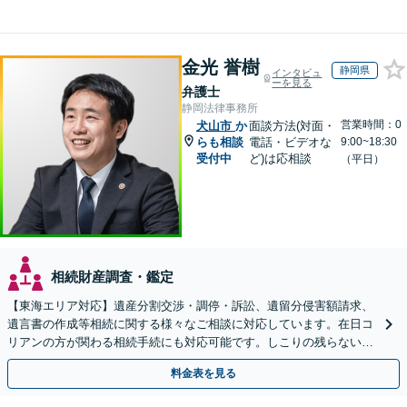
金光 誉樹
静岡県
インタビュ
ーを見る
弁護士
静岡法律事務所
営業時間：0
犬山市
か
面談方法(対面・
らも相談
電話・ビデオな
9:00~18:30
受付中
ど)は応相談
（平日）
相続財産調査・鑑定
【東海エリア対応】遺産分割交渉・調停・訴訟、遺留分侵害額請求、
遺言書の作成等相続に関する様々なご相談に対応しています。在日コ
リアンの方が関わる相続手続にも対応可能です。しこりの残らない解
決を特に意識しています。
料金表を見る