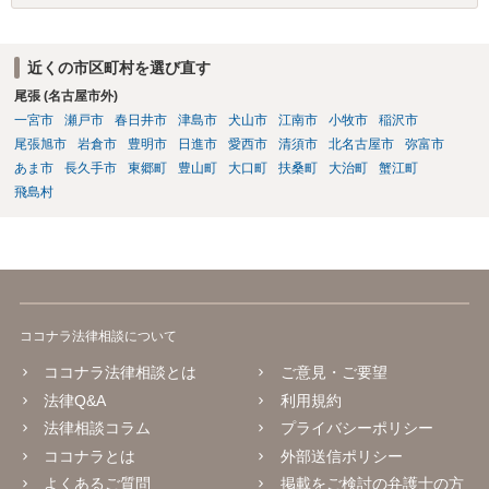
近くの市区町村を選び直す
尾張 (名古屋市外)
一宮市
瀬戸市
春日井市
津島市
犬山市
江南市
小牧市
稲沢市
尾張旭市
岩倉市
豊明市
日進市
愛西市
清須市
北名古屋市
弥富市
あま市
長久手市
東郷町
豊山町
大口町
扶桑町
大治町
蟹江町
飛島村
ココナラ法律相談について
ココナラ法律相談とは
ご意見・ご要望
法律Q&A
利用規約
法律相談コラム
プライバシーポリシー
ココナラとは
外部送信ポリシー
よくあるご質問
掲載をご検討の弁護士の方