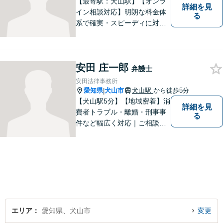
【最寄駅：犬山駅】【オンラ
詳細を見
イン相談対応】明朗な料金体
る
系で確実・スピーディに対応
します。離婚問題／刑事事件
／企業法務／ネット問題／労
働問題など、幅広いトラブル
安田 庄一郎
に対応します。【初回相談無
弁護士
料】法律トラブルでお悩みの
安田法律事務所
方は、お気軽にご相談くださ
愛知県
犬山市
犬山駅
から徒歩5分
|
い。
【犬山駅5分】【地域密着】消
詳細を見
費者トラブル・離婚・刑事事
る
件など幅広く対応｜ご相談者
のお話を丁寧に伺い、一人ひ
とりに合った最適な解決方法
をご提案します【事前予約で
休日・時間外対応可】
エリア
愛知県、犬山市
変更