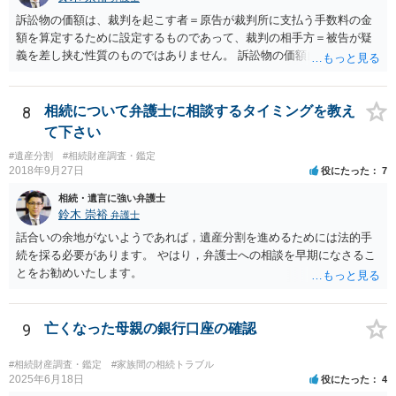
訴訟物の価額は、裁判を起こす者＝原告が裁判所に支払う手数料の金
額を算定するために設定するものであって、裁判の相手方＝被告が疑
義を差し挟む性質のものではありません。 訴訟物の価額自体が裁判の
目的（審理の対象）となることもありませんので、上申書や証拠を出
したとしても、変更されることはありません。
8
相続について弁護士に相談するタイミングを教え
て下さい
#遺産分割
#相続財産調査・鑑定
2018年9月27日
役にたった
7
相続・遺言に強い弁護士
鈴木 崇裕
弁護士
話合いの余地がないようであれば，遺産分割を進めるためには法的手
続を採る必要があります。 やはり，弁護士への相談を早期になさるこ
とをお勧めいたします。
9
亡くなった母親の銀行口座の確認
#相続財産調査・鑑定
#家族間の相続トラブル
2025年6月18日
役にたった
4