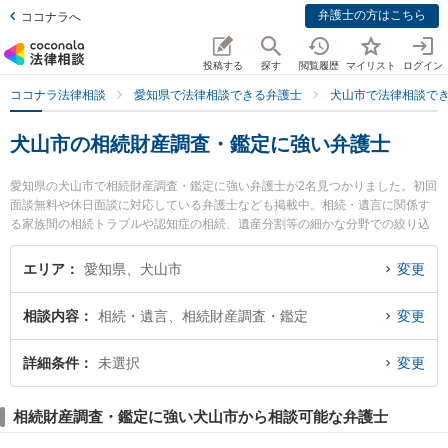
弁護士の方はこちら
ココナラへ
投稿する
探す
閲覧履歴
マイリスト
ログイン
ココナラ法律相談
愛知県で法律相談できる弁護士
犬山市で法律相談で
犬山市の相続財産調査・鑑定に強い弁護士
愛知県の犬山市で相続財産調査・鑑定に強い弁護士が2名見つかりました。初回
面談無料や休日面談に対応している弁護士なども掲載中。相続・遺言に関係す
る家族間の相続トラブルや認知症の相続、遺産分割等の細かな分野での絞り込
み検索もでき便利です。特に弁護士法人髙橋法律事務所の高橋 亮弁護士や安田
法律事務所の安田 庄一郎弁護士のプロフィール情報や弁護士費用、強みなどが
エリア
愛知県、犬山市
変更
注目されています。『犬山市で土日や夜間に発生した相続財産調査・鑑定のト
ラブルを今すぐに弁護士に相談したい』『相続財産調査・鑑定のトラブル解決
相談内容
相続・遺言、相続財産調査・鑑定
変更
の実績豊富な近くの弁護士を検索したい』『初回相談無料で相続財産調査・鑑
定を法律相談できる犬山市内の弁護士に相談予約したい』などでお困りの相談
者さんにおすすめです。
詳細条件
未選択
変更
相続財産調査・鑑定に強い犬山市から相談可能な弁護士