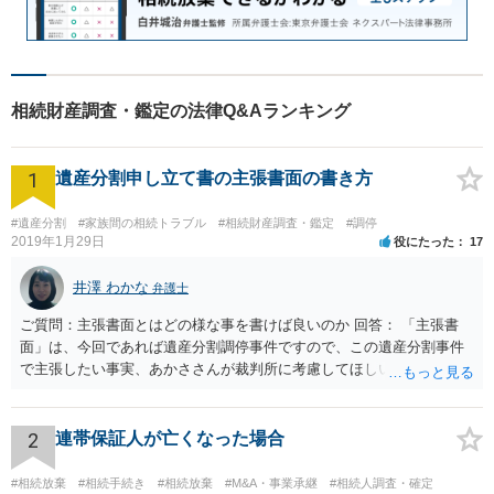
相続財産調査・鑑定の法律Q&Aランキング
1
遺産分割申し立て書の主張書面の書き方
#遺産分割
#家族間の相続トラブル
#相続財産調査・鑑定
#調停
2019年1月29日
役にたった
17
井澤 わかな
弁護士
ご質問：主張書面とはどの様な事を書けば良いのか 回答： 「主張書
面」は、今回であれば遺産分割調停事件ですので、この遺産分割事件
で主張したい事実、あかささんが裁判所に考慮してほしいと思う、亡
くなった方・あかささん・お姉さん間の事情などを記入することにな
ります。 もし、主張したい事実や考慮してほしい事情に関連して
資料を持っているようであれば、主張書面とは別で提出できます。も
2
連帯保証人が亡くなった場合
し、お姉さんに見られたくないような資料がある場合、「非開示の希
望に関する申出書」と共に提出することも考えられます。 ご質問：書
#相続放棄
#相続手続き
#相続放棄
#M&A・事業承継
#相続人調査・確定