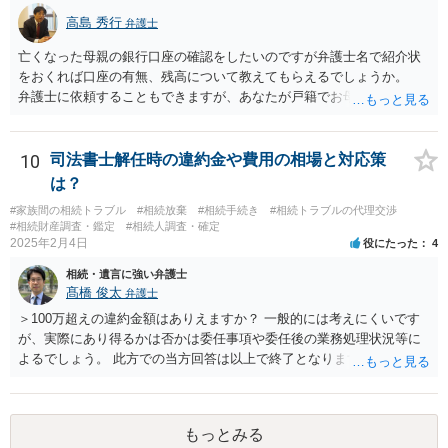
高島 秀行
弁護士
亡くなった母親の銀行口座の確認をしたいのですが弁護士名で紹介状
をおくれば口座の有無、残高について教えてもらえるでしょうか。
弁護士に依頼することもできますが、あなたが戸籍でお母さんの相続
人であり、相続人本人であることなどを証明すれば、口座の有無や残
高は教えてくれると思います。 自分ではよくわからないということ
であれば、弁護士に相談し依頼されたら良いと思います。
10
司法書士解任時の違約金や費用の相場と対応策
は？
#家族間の相続トラブル
#相続放棄
#相続手続き
#相続トラブルの代理交渉
#相続財産調査・鑑定
#相続人調査・確定
2025年2月4日
役にたった
4
相続・遺言に強い弁護士
髙橋 俊太
弁護士
＞100万超えの違約金額はありえますか？ 一般的には考えにくいです
が、実際にあり得るかは否かは委任事項や委任後の業務処理状況等に
よるでしょう。 此方での当方回答は以上で終了となりますが、参考に
なりましたら幸いです。
もっとみる