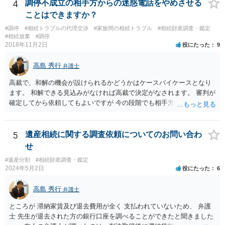
行等に照会をかけることになるでしょう。 不動産は、相続登記が済ん
4
調停不成立の相手方からの迷惑電話をやめさせる
でいなければ市役所ないし区役所に、お子様と義父様のつながりがわ
ことはできますか？
かる戸籍一式を揃えてもちこみ、「名寄せ」という手続きをすると、
#調停
#相続トラブルの代理交渉
#家族間の相続トラブル
#相続財産調査・鑑定
分かると思います。遺産分割協議書の偽造等により既に相続登記され
#相続放棄
#調停
てしまっている場合は、住所などに当たりをつけて登記名義を調べて
2018年11月2日
役にたった
9
探すことになるでしょう。 代理人弁護士を立てられるのはおすすめで
すが、現代では、各々が自由に価格設定をしていますので、特に相場
高島 秀行
弁護士
はお示しできません。ただし、かつて日本弁護士連合会が設けていた
報酬基準を踏まえて価格設定している弁護士は一定数いると思います
高裁で、和解の機会が設けられるかどうかはケースバイケースとなり
ので、それが一応の目安となるでしょう。
ます。 和解できる見込みがなければ高裁で決定がなされます。 審判が
確定してから依頼してもよいですが 今の段階でも相手方の連絡が迷惑
であれば 弁護士に依頼してもよいと思います。
5
遺産相続に関する調査依頼についてのお問い合わ
せ
#遺産分割
#相続財産調査・鑑定
2024年5月2日
役にたった
6
高島 秀行
弁護士
ところが 滞納家賃及び退去費用が全く 支払われていないため、 弁護
士 先生が退去された方の銀行口座を調べることができたと聞きました