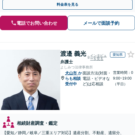
を大事にし、より納得できる解決を目指します。
料金表を見る
電話でお問い合わせ
メールで面談予約
渡邉 義光
愛知県
インタビュ
ーを見る
弁護士
よしみつ法律事務所
営業時間：0
犬山市
か
面談方法(対面・
らも相談
電話・ビデオな
9:00~19:00
受付中
ど)は応相談
（平日）
相続財産調査・鑑定
【愛知／静岡／岐阜／三重エリア対応】遺産分割、不動産、遺留分、