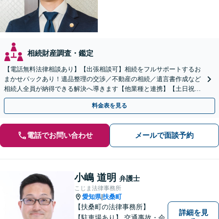
相続財産調査・鑑定
【電話無料法律相談あり】【出張相談可】相続をフルサポートするお
まかせパックあり！遺品整理の交渉／不動産の相続／遺言書作成など
相続人全員が納得できる解決へ導きます【他業種と連携】【土日祝・
夜間対応】【完全個室】
料金表を見る
電話でお問い合わせ
メールで面談予約
小嶋 道明
弁護士
こじま法律事務所
愛知県
扶桑町
|
【扶桑町の法律事務所】
詳細を見
【駐車場あり】 交通事故・会