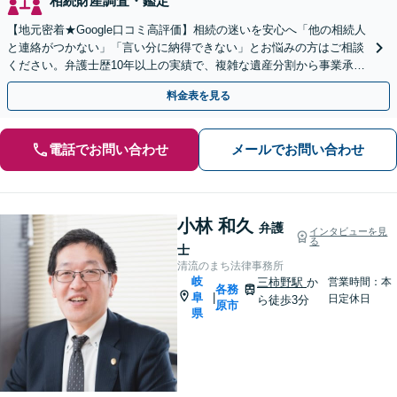
相続財産調査・鑑定
【地元密着★Google口コミ高評価】相続の迷いを安心へ「他の相続人
と連絡がつかない」「言い分に納得できない」とお悩みの方はご相談
ください。弁護士歴10年以上の実績で、複雑な遺産分割から事業承継
まで幅広く対応【休日・夜間相談可｜駐車場あり】
料金表を見る
電話でお問い合わせ
メールでお問い合わせ
小林 和久
弁護
インタビューを見
る
士
清流のまち法律事務所
岐
三柿野駅
か
営業時間：本
各務
阜
|
日定休日
ら徒歩3分
原市
県