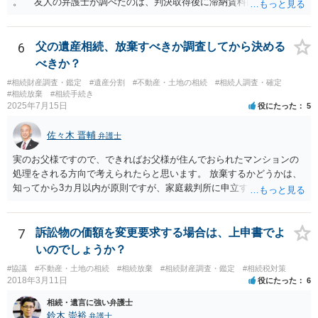
。 友人の弁護士が調べたのは、判決取得後に滞納賃料回収のため
に、預金の有無及び残高の開示を求めたもので 判決を取るために、
預金の入出金履歴を調べたわけではありません。 残念ながら、事案
や目的も異なりますし、開示の内容も異なります。
6
父の遺産相続、放棄すべきか調査してから決める
べきか？
#相続財産調査・鑑定
#遺産分割
#不動産・土地の相続
#相続人調査・確定
#相続放棄
#相続手続き
2025年7月15日
役にたった
5
佐々木 晋輔
弁護士
実のお父様ですので、できればお父様が住んでおられたマンションの
処理をされる方向で考えられたらと思います。 放棄するかどうかは、
知ってから3カ月以内が原則ですが、家庭裁判所に申立すれば3カ月の
期間を伸長することができます。 その間に、財産の状況を調査して、
放棄するかどうか決めることができます。 銀行やサラ金が数年も放置
することはありませんので、数年後に借金が発見される可能性はほぼ
7
訴訟物の価額を変更要求する場合は、上申書でよ
ありません。 なお、私が扱った相続放棄を検討していた案件で、期間
いのでしょうか？
伸長して調査したところ、サラ金に対する過払金など相当な財産が見
#協議
#不動産・土地の相続
#相続放棄
#相続財産調査・鑑定
#相続税対策
つかったため相続したという事例がありました。
2018年3月11日
役にたった
6
相続・遺言に強い弁護士
鈴木 崇裕
弁護士