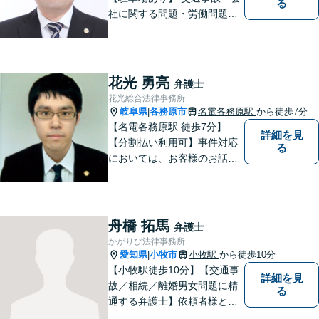
る
社に関する問題・労働問題・
離婚・相続・刑事事件に力を
入れています。
花光 勇亮
弁護士
花光総合法律事務所
岐阜県
各務原市
名電各務原駅
から徒歩7分
|
【名電各務原駅 徒歩7分】
詳細を見
【分割払い利用可】事件対応
る
においては、お客様のお話を
丁寧に聞くこと・お客様が疑
問を抱えたままにならないよ
う分かりやすく丁寧に説明す
ることを心がけています。
舟橋 拓馬
弁護士
かがりび法律事務所
愛知県
小牧市
小牧駅
から徒歩10分
|
【小牧駅徒歩10分】【交通事
詳細を見
故／相続／離婚男女問題に精
る
通する弁護士】依頼者様との
コミュニケーションを大切に