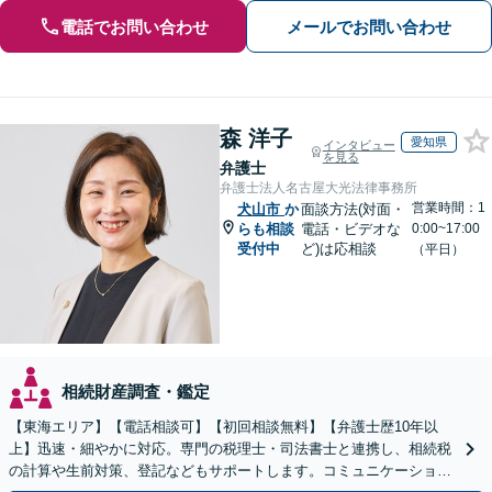
電話でお問い合わせ
メールでお問い合わせ
森 洋子
愛知県
インタビュー
を見る
弁護士
弁護士法人名古屋大光法律事務所
営業時間：1
犬山市
か
面談方法(対面・
らも相談
電話・ビデオな
0:00~17:00
受付中
ど)は応相談
（平日）
相続財産調査・鑑定
【東海エリア】【電話相談可】【初回相談無料】【弁護士歴10年以
上】迅速・細やかに対応。専門の税理士・司法書士と連携し、相続税
の計算や生前対策、登記などもサポートします。コミュニケーション