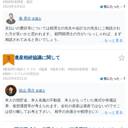
いた方が良い事と書かない方が良い事 回答： お姉さんが申立書の「申
#相続財産調査・鑑定
2024年3月6日
役にたった
7
立ての趣旨」のところに書いている遺産の分け方に対して意見があれ
ば、まずそれを書くとよいです。 次に「申立ての理由」のところに、
泉 亮介
なぜ調停を申し立てたのか(例えば、あかささんと話合いが出来ない／
弁護士
決裂した、など)や亡くなった方・あかささん・お姉さん間の事情やい
支払いの費目等については税理士の先生や会計士の先生にご相談され
きさつなどが書かれていると思うので、あかささんから見てそれは違
た方が良いかと思われます。 顧問税理士の方がいらっしゃれば、まず
うと感じるところは、どのように違うのか、など書くとよいです。 そ
相談されてみると良いでしょう。
の他、お姉さんの申立書には書かれていないけど、どのように遺産を
分けるかを決めるについてあかささんが重要だと考える事情があれば
(例えば、○○のときにお姉さんは亡くなった方からお金を援助してもら
3
遺産相続協議に関して
った等)、それも書くとよいです。 書かない方が良いと思うことは、遺
産分割に関係ない(と思われる)いきさつを沢山盛り込むことだと考えま
#家族間の相続トラブル
#協議
#遺産分割
#相続財産調査・鑑定
す(あくまで遺産分割に関係することに留める方が、裁判所や調停委員
#相続トラブルの代理交渉
の方に事情を理解してもらいやすいと思います)。
2022年6月21日
役にたった
7
佐山 亮介
弁護士
本人の預貯金、本人名義の不動産、本人がもっていた株式や有価証
券、仮想通貨等が考えられます。会社の資産は遺産ではないのでそこ
は切り離してお考え下さい。 相手の弁護士や税理士に頼んでも守秘義
務を理由に断られる可能性が高いです。 資料は調停を起こしてから任
意に開示を求め、応じなければ「調査嘱託」という手続きを使って銀