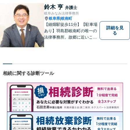
鈴木 亨
弁護士
岐阜みなみ法律事務所
岐阜県
岐南町
|
【細畑駅徒歩11分】【駐車場
詳細を見
あり】羽島郡岐南町の唯一の
る
法律事務所。故郷に近いこの
町で、お困りの方の未来を明
るいものにすべく、誠心誠意
弁護をいたします。依頼者と
弁護士という垣根を超えて、
良きパートナーとして貢献し
相続に関する診断ツール
ます。【会社勤務経験あり】