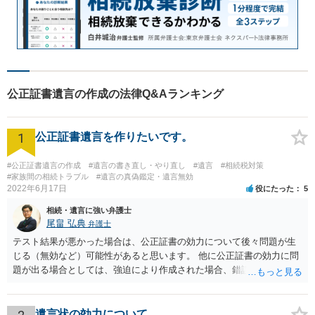
公正証書遺言の作成の法律Q&Aランキング
1
公正証書遺言を作りたいです。
#公正証書遺言の作成
#遺言の書き直し・やり直し
#遺言
#相続税対策
#家族間の相続トラブル
#遺言の真偽鑑定・遺言無効
2022年6月17日
役にたった
5
相続・遺言に強い弁護士
尾畠 弘典
弁護士
テスト結果が悪かった場合は、公正証書の効力について後々問題が生
じる（無効など）可能性があると思います。 他に公正証書の効力に問
題が出る場合としては、強迫により作成された場合、錯誤（勘違い）
の場合などがあります。 遺言の対象となる財産の多寡などにもよりま
すが、弁護士に作成を依頼する場合は、１０～数十万円程度になるケ
ースが多いと思います。 報酬体系は、弁護士ごとに異なりますので一
遺言状の効力について