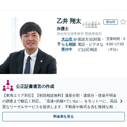
乙井 翔太
愛知県
インタビュ
ーを見る
弁護士
旭合同法律事務所 豊橋事務所
営業時間：0
犬山市
か
面談方法(対面・
らも相談
電話・ビデオな
9:00~17:00
受付中
ど)は応相談
（平日）
公正証書遺言の作成
【東海エリア対応】【初回相談無料】遺産分割・遺留分・使途不明金
の調査まで幅広く対応。「迅速×的確×ていねい」をモットーに、高品
質なリーガルサービスを提供します。不動産や株式を含む複雑な相続
もお任せください【休日・夜間対応OK】
料金表を見る