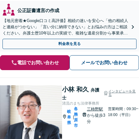
公正証書遺言の作成
【地元密着★Google口コミ高評価】相続の迷いを安心へ「他の相続人
と連絡がつかない」「言い分に納得できない」とお悩みの方はご相談
ください。弁護士歴10年以上の実績で、複雑な遺産分割から事業承継
まで幅広く対応【休日・夜間相談可｜駐車場あり】
料金表を見る
電話でお問い合わせ
メールでお問い合わせ
小林 和久
弁護
インタビューを見
る
士
清流のまち法律事務所
各
三柿野駅
営業時間：09:30~
岐
務
18:00（平日）
から徒歩3
阜
|
原
分
県
市