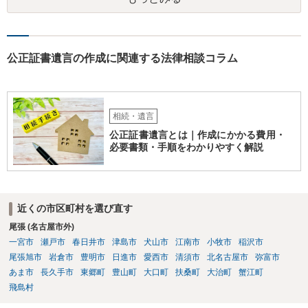
れます。 それか、しばらく我慢して、社長が没した後に相続人から承
継させるしかないように思えます。 私見ながらご参考まで。
公正証書遺言の作成に関連する法律相談コラム
相続・遺言
公正証書遺言とは｜作成にかかる費用・
必要書類・手順をわかりやすく解説
近くの市区町村を選び直す
尾張 (名古屋市外)
一宮市
瀬戸市
春日井市
津島市
犬山市
江南市
小牧市
稲沢市
尾張旭市
岩倉市
豊明市
日進市
愛西市
清須市
北名古屋市
弥富市
あま市
長久手市
東郷町
豊山町
大口町
扶桑町
大治町
蟹江町
飛島村