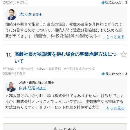
他方で、その弁護士が兄の依頼を受けた弁護士である場合には、兄の
2025年3月23日
役にたった
2
代理人という立場になりますので、貴方や母親に対して当然に進捗状
況を報告する義務があるとは限りません。また、親族間で利害対立が
清水 卓
弁護士
ある可能性がある場合、守秘義務や本人意思確認の観点から、委任状
があるとしても直ちに内容を開示しないこともあり得ます。 公正証書
相続分を割合で指定した遺言の場合、複数の遺産を具体的にどうのよ
遺言が作成済みである場合でも、生前にその存在や内容を誰に開示す
うに分割するのかについて、相続人間で遺産分割協議により決める必
るかは、基本的には遺言者本人の意思による問題です。まずは、母親
要が出てきます（預貯金、株•投資信託等の遺産がある場合に、どの遺
本人から弁護士に対し、「娘に進捗状況及び公正証書遺言の作成有
産についても相続分の割合で分けるのか、預貯金はある相続人に、株•
無・内容について説明してよい」旨を明確に伝えてもらい、委任状の
投資信託は他の相続人にというような分け方をするのか等について
写しを添付して、期限を区切って書面で回答を求めることが考えられ
は、相続人間で遺産分割協議により決める必要があります）。
10
高齢社長が株譲渡を拒む場合の事業承継方法につ
ます。それでも回答がない場合には、母親本人の意思能力や真意、兄
いて
による不当な関与の有無も含めて、別の弁護士に資料（遺言書案、委
#不動産・土地の相続
#M&A・事業承継
#公正証書遺言の作成
任状、母親の発言内容、弁護士との連絡履歴、兄とのやり取り等）を
2026年6月5日
役にたった
3
示して相談した方がよいように思います。
相続・遺言に強い弁護士
白井 弘昭
弁護士
＞20人ほどの小さな町工場（株式会社ではありません） は誤りでしょ
うか。株式会社ということでよろしいですね。 少数株主なら排除する
方法はありますが、９０パーセント株主を排除する方法は現実的にあ
りません。 事業承継や株譲渡を進めるには、社員全員で本人を説得す
るか、家族を説得して承継させるかしかないでしょう。 また、出資者
がいれば、全員で会社を辞めて新たな会社を立ち上げることも考えら
もっとみる