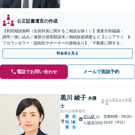
公正証書遺言の作成
【初回相談無料（生前対策に関するご相談を除く）】遺産分割協議・
調停／使い込み／遺留分侵害額請求／相続財産調査など【シニアライ
フカウンセラー・認知症サポーターの資格あり】「不動産に関する相
続もお任せください」【当日・夜間相談可（要相談）】
料金表を見る
電話でお問い合わせ
メールで面談予約
黒川 綾子
弁護
インタビューを見
る
士
黒川法律事務所
愛
岩
石仏駅
か
営業時間：09:00~
知
倉
|
18:00（平日）
ら徒歩10分
県
市