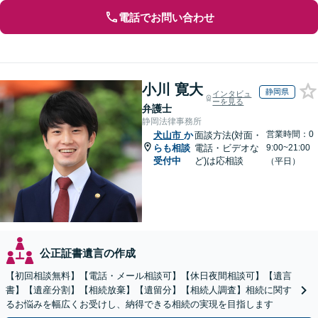
電話でお問い合わせ
小川 寛大
静岡県
インタビュ
ーを見る
弁護士
静岡法律事務所
営業時間：0
犬山市
か
面談方法(対面・
らも相談
電話・ビデオな
9:00~21:00
受付中
ど)は応相談
（平日）
公正証書遺言の作成
【初回相談無料】【電話・メール相談可】【休日夜間相談可】【遺言
書】【遺産分割】【相続放棄】【遺留分】【相続人調査】相続に関す
るお悩みを幅広くお受けし、納得できる相続の実現を目指します