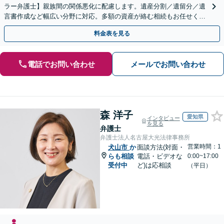
ラー弁護士】親族間の関係悪化に配慮します。遺産分割／遺留分／遺
言書作成など幅広い分野に対応。多額の資産が絡む相続もお任せくだ
さい。【夜間・休日の相談可能】【駐車場完備】
料金表を見る
電話でお問い合わせ
メールでお問い合わせ
森 洋子
愛知県
インタビュー
を見る
弁護士
弁護士法人名古屋大光法律事務所
営業時間：1
犬山市
か
面談方法(対面・
らも相談
電話・ビデオな
0:00~17:00
受付中
ど)は応相談
（平日）