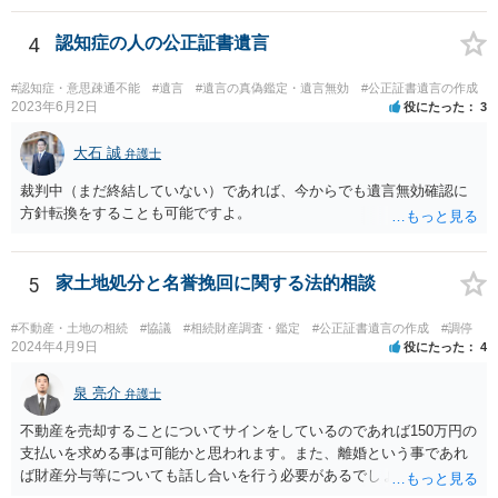
が、再婚相手の遺留分を侵害しているため、再婚相手から相続人
（子）に対して遺留分侵害額請求権が行使される可能性があります。
4
認知症の人の公正証書遺言
お悩みのようであれば、問題の当事者であるお父様本人がお住まい
の地域等の弁護士に直接相談してみるのが望ましいように思います。
#認知症・意思疎通不能
#遺言
#遺言の真偽鑑定・遺言無効
#公正証書遺言の作成
【参考】民法 （遺留分侵害額の請求） 第千四十六条 遺留分権利者及
2023年6月2日
役にたった
3
びその承継人は、受遺者（特定財産承継遺言により財産を承継し又は
相続分の指定を受けた相続人を含む。以下この章において同じ。）又
大石 誠
弁護士
は受贈者に対し、遺留分侵害額に相当する金銭の支払を請求すること
裁判中（まだ終結していない）であれば、今からでも遺言無効確認に
ができる。
方針転換をすることも可能ですよ。
5
家土地処分と名誉挽回に関する法的相談
#不動産・土地の相続
#協議
#相続財産調査・鑑定
#公正証書遺言の作成
#調停
2024年4月9日
役にたった
4
泉 亮介
弁護士
不動産を売却することについてサインをしているのであれば150万円の
支払いを求める事は可能かと思われます。また、離婚という事であれ
ば財産分与等についても話し合いを行う必要があるでしょう。 細かい
事情をお伺いする必要もあるかと思われますので、一度お近くの弁護