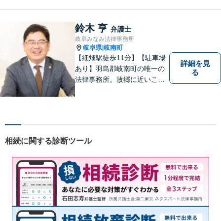
室、駐車場完備でお待ちして
おります。
鈴木 亨
弁護士
岐阜みなみ法律事務所
岐阜県
岐南町
|
【細畑駅徒歩11分】【駐車場
詳細を見
あり】羽島郡岐南町の唯一の
る
法律事務所。故郷に近いこの
町で、お困りの方の未来を明
るいものにすべく、誠心誠意
弁護をいたします。依頼者と
弁護士という垣根を超えて、
良きパートナーとして貢献し
相続に関する診断ツール
ます。【会社勤務経験あり】