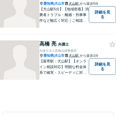
愛知県
犬山市
犬山駅
から徒歩5分
|
【犬山駅5分】【地域密着】消
詳細を見
費者トラブル・離婚・刑事事
る
件など幅広く対応｜ご相談者
のお話を丁寧に伺い、一人ひ
とりに合った最適な解決方法
をご提案します【事前予約で
高橋 亮
休日・時間外対応可】
弁護士
弁護士法人髙橋法律事務所
愛知県
犬山市
犬山駅
から徒歩1分
|
【最寄駅：犬山駅】【オンラ
詳細を見
イン相談対応】明朗な料金体
る
系で確実・スピーディに対応
します。離婚問題／刑事事件
／企業法務／ネット問題／労
働問題など、幅広いトラブル
に対応します。【初回相談無
料】法律トラブルでお悩みの
方は、お気軽にご相談くださ
い。