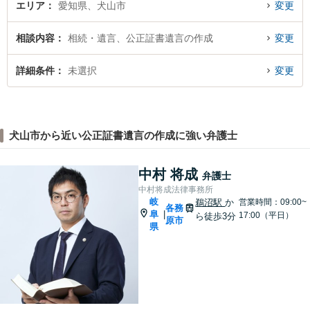
エリア
愛知県、犬山市
変更
相談内容
相続・遺言、公正証書遺言の作成
変更
詳細条件
未選択
変更
犬山市から近い公正証書遺言の作成に強い弁護士
中村 将成
弁護士
中村将成法律事務所
岐
鵜沼駅
か
営業時間：09:00~
各務
阜
|
17:00（平日）
ら徒歩3分
原市
県