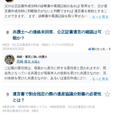
父の公正証書作成当時の診断書や看護記録があれば 取寄せて、父が遺
言書作成当時に判断能力がないと判断できれば 遺言書を無効とするこ
とができます。 まず、診断書や看護記録を取り寄せるのが重要となり
ます。 ご自分で取り寄せるか、弁護士に取り寄せてもらうかしたらよ
いと思います。
8
弁護士への連絡未回答、公正証書遺言の確認は可
能か？
#遺言
#公正証書遺言の作成
#相続トラブルの代理交渉
2026年6月20日
役にたった
5
相続・遺言に強い弁護士
髙橋 俊太
弁護士
ご記載の委任状は、母親から貴方に対する委任状と思われますが、照
会先となっている弁護士が母親本人の依頼を受けた弁護士なのか、兄
の依頼を受けた弁護士なのか、あるいは遺言作成にどのような立場で
関与しているのかによって、説明を求められる範囲は変わり得るもの
と思われます。 仮に、その弁護士が母親本人から依頼を受けているの
であれば、母親本人に対する報告義務が問題となります。母親が貴方
9
遺言書で割合指定の際の遺産協議分割書の必要性
に一任する旨を明確に伝えており、委任状の内容にも、弁護士との連
とは？
絡、進捗確認、公正証書遺言の作成有無や控えの確認等が含まれてい
#遺産分割
#家族間の相続トラブル
#相続税対策
#公正証書遺言の作成
るのであれば、貴方から進捗状況等の説明を求める余地はあります。
#自筆証書遺言の作成
#遺言