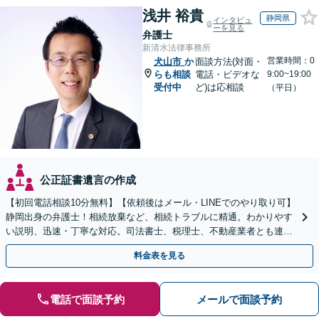
浅井 裕貴
静岡県
インタビュ
ーを見る
弁護士
新清水法律事務所
営業時間：0
犬山市
か
面談方法(対面・
らも相談
電話・ビデオな
9:00~19:00
受付中
ど)は応相談
（平日）
公正証書遺言の作成
【初回電話相談10分無料】【依頼後はメール・LINEでのやり取り可】
静岡出身の弁護士！相続放棄など、相続トラブルに精通。わかりやす
い説明、迅速・丁寧な対応。司法書士、税理士、不動産業者とも連携
し、遺産相続をトータルサポート【完全個室相談】
料金表を見る
電話で面談予約
メールで面談予約