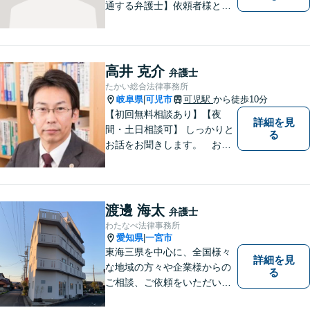
通する弁護士】依頼者様との
コミュニケーションを大切に
し、本質的な解決を目指しま
す。堅苦しくない雰囲気で、
分かりやすい説明を心がけま
高井 克介
弁護士
す。お気軽にご相談くださ
たかい総合法律事務所
い！
岐阜県
可児市
可児駅
から徒歩10分
|
【初回無料相談あり】【夜
詳細を見
間・土日相談可】 しっかりと
る
お話をお聞きします。 お気
軽にお立ち寄り下さい。
渡邊 海太
弁護士
わたなべ法律事務所
愛知県
一宮市
|
東海三県を中心に、全国様々
詳細を見
な地域の方々や企業様からの
る
ご相談、ご依頼をいただいて
おります。完全個室の相談