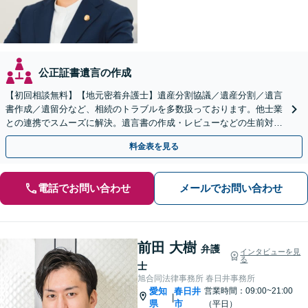
公正証書遺言の作成
【初回相談無料】【地元密着弁護士】遺産分割協議／遺産分割／遺言
書作成／遺留分など、相続のトラブルを多数扱っております。他士業
との連携でスムーズに解決。遺言書の作成・レビューなどの生前対策
も承ります。【法テラス利用可能】【駐車場完備】
料金表を見る
電話でお問い合わせ
メールでお問い合わせ
前田 大樹
弁護
インタビューを見
る
士
旭合同法律事務所 春日井事務所
愛知
春日井
営業時間：09:00~21:00
|
県
市
（平日）