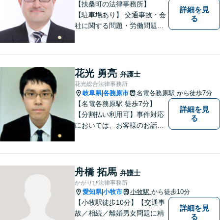
【扶桑町の法律事務所】
詳細を見
【駐車場あり】 交通事故・会
る
社に関する問題・労働問題・
離婚・相続・刑事事件に力を
入れています。
花光 勇亮
弁護士
花光総合法律事務所
岐阜県
各務原市
名電各務原駅
から徒歩7分
|
【名電各務原駅 徒歩7分】
詳細を見
【分割払い利用可】事件対応
る
においては、お客様のお話を
丁寧に聞くこと・お客様が疑
問を抱えたままにならないよ
う分かりやすく丁寧に説明す
ることを心がけています。
舟橋 拓馬
弁護士
かがりび法律事務所
愛知県
小牧市
小牧駅
から徒歩10分
|
【小牧駅徒歩10分】【交通事
詳細を見
故／相続／離婚男女問題に精
る