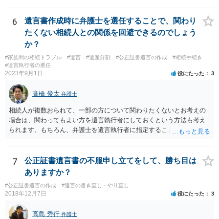
士事務所へご相談されると良いでしょう。
6
遺言書作成時に弁護士を選任することで、関わり
たくない相続人との関係を回避できるのでしょう
か？
#家族間の相続トラブル
#遺言
#遺産分割
#公正証書遺言の作成
#相続手続き
#遺言執行者の選任
2023年9月1日
役にたった
3
髙橋 俊太
弁護士
相続人が複数おられて、一部の方について関わりたくないとお考えの
場合は、関わってもよい方を遺言執行者にしておくという方法も考え
られます。もちろん、弁護士を遺言執行者に指定することもできます
が、（関わってもよい）相続人を遺言執行者に指定しておいて、その
方に再委任の権限を付与しておくという方法もあります。 一度、弁護
士に直接ご相談されることをお勧めいたします。
7
公正証書遺言書の不服申し立てをして、勝ち目は
ありますか？
#公正証書遺言の作成
#遺言の書き直し・やり直し
2018年12月7日
役にたった
3
高島 秀行
弁護士