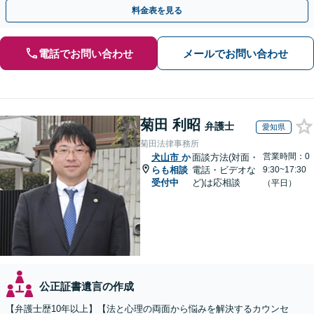
料金表を見る
電話でお問い合わせ
メールでお問い合わせ
菊田 利昭
弁護士
愛知県
菊田法律事務所
営業時間：0
犬山市
か
面談方法(対面・
らも相談
電話・ビデオな
9:30~17:30
受付中
ど)は応相談
（平日）
公正証書遺言の作成
【弁護士歴10年以上】【法と心理の両面から悩みを解決するカウンセ