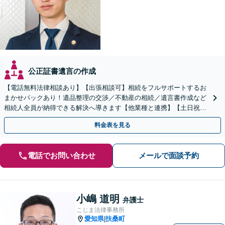
公正証書遺言の作成
【電話無料法律相談あり】【出張相談可】相続をフルサポートするお
まかせパックあり！遺品整理の交渉／不動産の相続／遺言書作成など
相続人全員が納得できる解決へ導きます【他業種と連携】【土日祝・
夜間対応】【完全個室】
料金表を見る
電話でお問い合わせ
メールで面談予約
小嶋 道明
弁護士
こじま法律事務所
愛知県
扶桑町
|