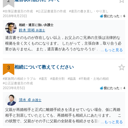
2
律の基準はありません。
#自筆証書遺言の作成
#公正証書遺言の作成
#遺言の書き直し・やり直し
2018年8月23日
役にたった
6
相続・遺言に強い弁護士
鈴木 崇裕
弁護士
遺言書そのものが存在しない以上，お父上のご兄弟の主張は法律的な
根拠を全く欠くものになります。 したがって，主張自体，取り合う必
要がありません。 また，遺言書があろうがなかろうが，お父上のご兄
弟と面会しなければならない義務はもともとありません。 峰岸先生の
ご回答にもありますが， 代理人弁護士をたてて，その弁護士から相手
方に対して， ・相続に関する主張は法的根拠がなく，一切応じないこ
3
相続について教えてください
と ・今後一切の連絡をしてこないでほしいこと ・連絡を継続してくる
ようであれば警察への通報や法的措置も辞さないこと などを記載した
#家族間の相続トラブル
#遺言
#遺産分割
#協議
#不動産・土地の相続
書面を発送してもらうことがよろしいように思います。
#公正証書遺言の作成
2023年8月5日
役にたった
4
清水 卓
弁護士
父親が再婚相手と正式に離婚手続きを済ませていない場合、仮に再婚
相手と別居していたとしても、再婚相手も相続人にあたります。 こ
の状態で、父親がその子に父親の全財産を相続させる旨の公正証書遺
言を残した場合、一旦は子が父親の全財産を相続することになります