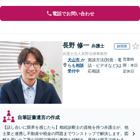
な解決へ導きます【オンライン面談OK】【休日相談可】
電話でお問い合わせ
長野 修一
弁護士
静岡県
弁護士法人長野法律事務所
営業時
犬山市
か
面談方法(対面・電
らも相談
話・ビデオなど)は
間：本日
受付中
応相談
定休日
自筆証書遺言の作成
【話し合いに限界を感じたら】相続診断士の資格を持つ弁護士が、他
士業と連携し不動産や税金の問題までワンストップで解決します。図
解を用いた丁寧な説明で複雑な事情を紐解き、最後は握手で終わる円