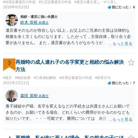
#自筆証書遺言の作成
#公正証書遺言の作成
#遺言の書き直し・やり直し
2018年8月23日
役にたった
6
相続・遺言に強い弁護士
鈴木 崇裕
弁護士
遺言書そのものが存在しない以上，お父上のご兄弟の主張は法律的な
根拠を全く欠くものになります。 したがって，主張自体，取り合う必
要がありません。 また，遺言書があろうがなかろうが，お父上のご兄
弟と面会しなければならない義務はもともとありません。 峰岸先生の
ご回答にもありますが， 代理人弁護士をたてて，その弁護士から相手
方に対して， ・相続に関する主張は法的根拠がなく，一切応じないこ
3
再婚時の成人連れ子の名字変更と相続の悩み解決
と ・今後一切の連絡をしてこないでほしいこと ・連絡を継続してくる
方法
ようであれば警察への通報や法的措置も辞さないこと などを記載した
#遺言
#相続放棄
#口座凍結解除
#自筆証書遺言の作成
#財産分与
書面を発送してもらうことがよろしいように思います。
2021年2月21日
役にたった
7
森田 英樹
弁護士
養子縁組や戸籍、名字を変えるなどの手続きは弁護士さんにお願いで
きるのか、お願いできる場合、どれくらいの費用がかかるのかなども
知りたいです。 ・・・可能です。費用については 弁護士と直接面談
の上 内容を確認し 協議の上個別に契約によって決まることになっ
ています。 やはり、成人した子のことまでごちゃごちゃ考えず、自分
の事だけ考えるべきなのでしょうか ・・・お子さんの事をまで含め良
再婚後、私が先に死んだ場合、私の前夫の子にほ