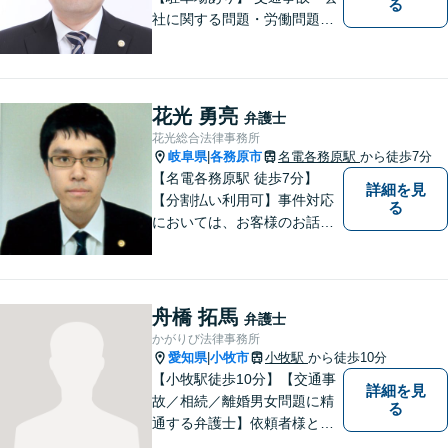
る
社に関する問題・労働問題・
離婚・相続・刑事事件に力を
入れています。
花光 勇亮
弁護士
花光総合法律事務所
岐阜県
各務原市
名電各務原駅
から徒歩7分
|
【名電各務原駅 徒歩7分】
詳細を見
【分割払い利用可】事件対応
る
においては、お客様のお話を
丁寧に聞くこと・お客様が疑
問を抱えたままにならないよ
う分かりやすく丁寧に説明す
ることを心がけています。
舟橋 拓馬
弁護士
かがりび法律事務所
愛知県
小牧市
小牧駅
から徒歩10分
|
【小牧駅徒歩10分】【交通事
詳細を見
故／相続／離婚男女問題に精
る
通する弁護士】依頼者様との
コミュニケーションを大切に