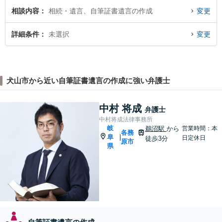
相談内容
相続・遺言、自筆証書遺言の作成
変更
詳細条件
未選択
変更
犬山市から近い自筆証書遺言の作成に強い弁護士
中村 将成
弁護士
中村将成法律事務所
岐
鵜沼駅
から
営業時間：本
各務
阜
|
日定休日
徒歩3分
原市
県