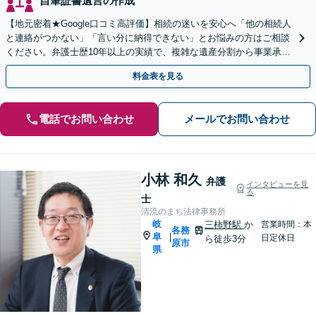
自筆証書遺言の作成
【地元密着★Google口コミ高評価】相続の迷いを安心へ「他の相続人
と連絡がつかない」「言い分に納得できない」とお悩みの方はご相談
ください。弁護士歴10年以上の実績で、複雑な遺産分割から事業承継
まで幅広く対応【休日・夜間相談可｜駐車場あり】
料金表を見る
電話でお問い合わせ
メールでお問い合わせ
小林 和久
弁護
インタビューを見
る
士
清流のまち法律事務所
岐
三柿野駅
か
営業時間：本
各務
阜
|
日定休日
ら徒歩3分
原市
県