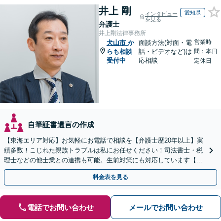
井上 剛
愛知県
インタビュー
を見る
弁護士
井上剛法律事務所
営業時
犬山市
か
面談方法(対面・電
らも相談
話・ビデオなど)は
間：本日
受付中
応相談
定休日
自筆証書遺言の作成
【東海エリア対応】お気軽にお電話で相談を【弁護士歴20年以上】実
績多数！こじれた親族トラブルは私にお任せください！司法書士・税
理士などの他士業との連携も可能。生前対策にも対応しています【夜
間・休日面談可】【完全個室・秘密厳守】
料金表を見る
電話でお問い合わせ
メールでお問い合わせ