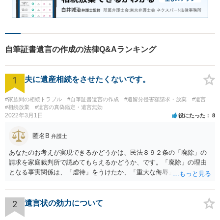
自筆証書遺言の作成の法律Q&Aランキング
1
夫に遺産相続をさせたくないです。
#家族間の相続トラブル
#自筆証書遺言の作成
#遺留分侵害額請求・放棄
#遺言
#相続放棄
#遺言の真偽鑑定・遺言無効
2022年3月1日
役にたった
8
匿名B
弁護士
あなたのお考えが実現できるかどうかは、民法８９２条の「廃除」の
請求を家庭裁判所で認めてもらえるかどうか、です。「廃除」の理由
となる事実関係は、「虐待」をうけたか、「重大な侮辱」を受けた
か、推定相続人たる夫に「その他著しい非行」があったか否かです。
「廃除」は遺言でも可能です（民法８９３条）。 弁護士に具体的な事
情を話して相談して、「廃除」が可能か、実際に法律相談を受けるこ
2
遺言状の効力について
とをお勧めします。