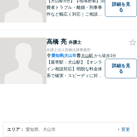
【犬山駅5分】【地域密着】消
詳細を見
費者トラブル・離婚・刑事事
る
件など幅広く対応｜ご相談者
のお話を丁寧に伺い、一人ひ
とりに合った最適な解決方法
をご提案します【事前予約で
高橋 亮
休日・時間外対応可】
弁護士
弁護士法人髙橋法律事務所
愛知県
犬山市
犬山駅
から徒歩1分
|
【最寄駅：犬山駅】【オンラ
詳細を見
イン相談対応】明朗な料金体
る
系で確実・スピーディに対応
します。離婚問題／刑事事件
／企業法務／ネット問題／労
働問題など、幅広いトラブル
に対応します。【初回相談無
料】法律トラブルでお悩みの
方は、お気軽にご相談くださ
い。
エリア
愛知県、犬山市
変更