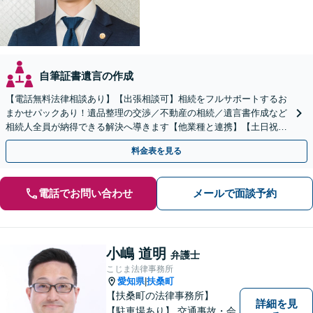
自筆証書遺言の作成
【電話無料法律相談あり】【出張相談可】相続をフルサポートするお
まかせパックあり！遺品整理の交渉／不動産の相続／遺言書作成など
相続人全員が納得できる解決へ導きます【他業種と連携】【土日祝・
夜間対応】【完全個室】
料金表を見る
電話でお問い合わせ
メールで面談予約
小嶋 道明
弁護士
こじま法律事務所
愛知県
扶桑町
|
【扶桑町の法律事務所】
詳細を見
【駐車場あり】 交通事故・会