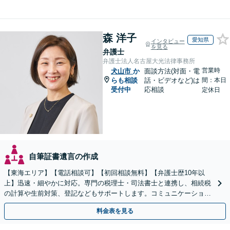
森 洋子
愛知県
インタビュー
を見る
弁護士
弁護士法人名古屋大光法律事務所
営業時
犬山市
か
面談方法(対面・電
らも相談
話・ビデオなど)は
間：本日
受付中
応相談
定休日
自筆証書遺言の作成
【東海エリア】【電話相談可】【初回相談無料】【弁護士歴10年以
上】迅速・細やかに対応。専門の税理士・司法書士と連携し、相続税
の計算や生前対策、登記などもサポートします。コミュニケーション
を大事にし、より納得できる解決を目指します。
料金表を見る