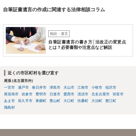
自筆証書遺言の作成に関連する法律相談コラム
相続・遺言
自筆証書遺言の書き方│法改正の変更点
とは？必要書類や注意点など解説
近くの市区町村を選び直す
尾張 (名古屋市外)
一宮市
瀬戸市
春日井市
津島市
犬山市
江南市
小牧市
稲沢市
尾張旭市
岩倉市
豊明市
日進市
愛西市
清須市
北名古屋市
弥富市
あま市
長久手市
東郷町
豊山町
大口町
扶桑町
大治町
蟹江町
飛島村