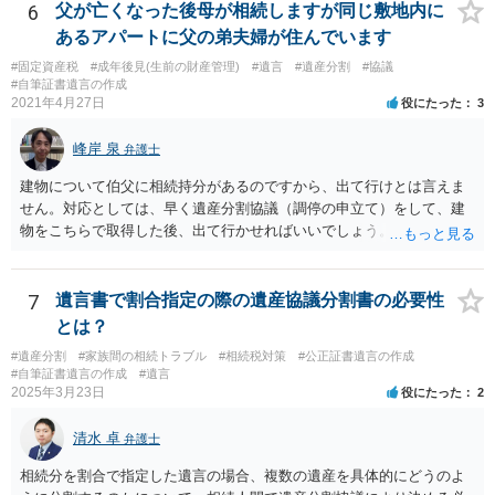
弁護士費用としてかかります。 ・亡くなった際に、法務局に預けた自
6
父が亡くなった後母が相続しますが同じ敷地内に
筆証書遺言の存在を親族がなかったものにされる可能性 ⇒自筆の遺言
あるアパートに父の弟夫婦が住んでいます
書を法務局に保管した場合、死亡後、法務局に遺言書の有無を照会す
#固定資産税
#成年後見(生前の財産管理)
#遺言
#遺産分割
#協議
ることになりますので、「法務局に預けた自筆証書遺言の存在を親族
#自筆証書遺言の作成
がなかったもの」にすることはできません。 存在をなかったものにす
2021年4月27日
役にたった
3
るというよりも、遺言の効力を争う（遺言は無効だ）と主張する場合
がありえますが、その予防方法は、遺言者と面談してみないと判断が
峰岸 泉
弁護士
難しいです。
建物について伯父に相続持分があるのですから、出て行けとは言えま
せん。対応としては、早く遺産分割協議（調停の申立て）をして、建
物をこちらで取得した後、出て行かせればいいでしょう。 建物の固定
資産税については、持分に応じた負担が考えられますが、時効にかか
っていない部分については請求すればいいと思います。 なお、家賃に
ついては、お父様自身が遺産分割手続をしなかったのですから、あき
7
遺言書で割合指定の際の遺産協議分割書の必要性
らめるしかないと思います。
とは？
#遺産分割
#家族間の相続トラブル
#相続税対策
#公正証書遺言の作成
#自筆証書遺言の作成
#遺言
2025年3月23日
役にたった
2
清水 卓
弁護士
相続分を割合で指定した遺言の場合、複数の遺産を具体的にどうのよ