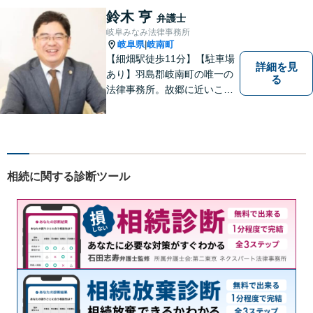
鈴木 亨
弁護士
岐阜みなみ法律事務所
岐阜県
岐南町
|
【細畑駅徒歩11分】【駐車場
詳細を見
あり】羽島郡岐南町の唯一の
る
法律事務所。故郷に近いこの
町で、お困りの方の未来を明
るいものにすべく、誠心誠意
弁護をいたします。依頼者と
弁護士という垣根を超えて、
良きパートナーとして貢献し
相続に関する診断ツール
ます。【会社勤務経験あり】