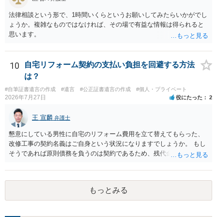
法律相談という形で、1時間いくらというお願いしてみたらいかがでし
ょうか。複雑なものではなければ、その場で有益な情報は得られると
思います。
10
自宅リフォーム契約の支払い負担を回避する方法
は？
#自筆証書遺言の作成
#遺言
#公正証書遺言の作成
#個人・プライベート
2026年7月27日
役にたった
2
王 宣麟
弁護士
懇意にしている男性に自宅のリフォーム費用を立て替えてもらった、
改修工事の契約名義はご自身という状況になりますでしょうか。 もし
そうであれば原則債務を負うのは契約であるため、残代金を捻出して
もらうよう約束した男性に支払いをお願いするしかないように思われ
ます。 入籍した場合でも、原則契約者が単独で全ての債務を負うこと
には変わりがありません。 なかなか対応に難しい案件であり、公開の
もっとみる
場でアドバイスを行うのも限界があるように思われますので、資料等
を持参のうえ個別に弁護士に相談されることをお勧めします。