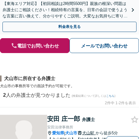
【東海エリア対応】【初回相談は2時間5500円】親族の根深い問題は
弁護士にご相談ください！相続特有の言葉を、日常の会話で使うよう
な言葉に言い換えて、分かりやすくご説明。大変なお気持ちに寄り添
い、納得できる解決を目指します
料金表を見る
電話でお問い合わせ
メールでお問い合わせ
犬山市に所在する弁護士
犬山市の事務所等での面談予約が可能です。
2
人の弁護士が見つかりました
(検索結果について詳しくは
こちら
)
2件中 1-2件を表示
安田 庄一郎
弁護士
安田法律事務所
愛知県
犬山市
犬山駅
から徒歩5分
|