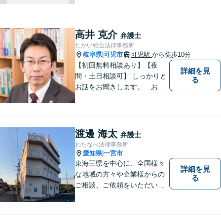
し、本質的な解決を目指しま
す。堅苦しくない雰囲気で、
分かりやすい説明を心がけま
高井 克介
弁護士
す。お気軽にご相談くださ
たかい総合法律事務所
い！
岐阜県
可児市
可児駅
から徒歩10分
|
【初回無料相談あり】【夜
詳細を見
間・土日相談可】 しっかりと
る
お話をお聞きします。 お気
軽にお立ち寄り下さい。
渡邊 海太
弁護士
わたなべ法律事務所
愛知県
一宮市
|
東海三県を中心に、全国様々
詳細を見
な地域の方々や企業様からの
る
ご相談、ご依頼をいただいて
おります。完全個室の相談
室、駐車場完備でお待ちして
おります。