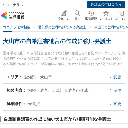
弁護士の方はこちら
ココナラへ
投稿する
探す
閲覧履歴
マイリスト
ログイン
ココナラ法律相談
愛知県で法律相談できる弁護士
犬山市で法律相談で
犬山市の自筆証書遺言の作成に強い弁護士
愛知県の犬山市で自筆証書遺言の作成に強い弁護士が2名見つかりました。初回
面談無料や休日面談に対応している弁護士なども掲載中。相続・遺言に関係す
る家族間の相続トラブルや認知症の相続、遺産分割等の細かな分野での絞り込
み検索もでき便利です。特に安田法律事務所の安田 庄一郎弁護士や弁護士法人
髙橋法律事務所の高橋 亮弁護士のプロフィール情報や弁護士費用、強みなどが
エリア
愛知県、犬山市
変更
注目されています。『犬山市で土日や夜間に発生した自筆証書遺言の作成のト
ラブルを今すぐに弁護士に相談したい』『自筆証書遺言の作成のトラブル解決
相談内容
相続・遺言、自筆証書遺言の作成
変更
の実績豊富な近くの弁護士を検索したい』『初回相談無料で自筆証書遺言の作
成を法律相談できる犬山市内の弁護士に相談予約したい』などでお困りの相談
者さんにおすすめです。
詳細条件
未選択
変更
自筆証書遺言の作成に強い犬山市から相談可能な弁護士