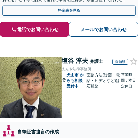
満な解決へ導きます。【東海エリア・神奈川県対応】
料金表を見る
電話でお問い合わせ
メールでお問い合わせ
塩谷 淳夫
弁護士
愛知県
えんや法律事務所
営業時
犬山市
か
面談方法(対面・電
らも相談
話・ビデオなど)は
間：本日
受付中
応相談
定休日
自筆証書遺言の作成