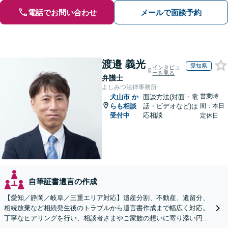
電話でお問い合わせ
メールで面談予約
渡邉 義光
愛知県
インタビュ
ーを見る
弁護士
よしみつ法律事務所
営業時
犬山市
か
面談方法(対面・電
らも相談
話・ビデオなど)は
間：本日
受付中
応相談
定休日
自筆証書遺言の作成
【愛知／静岡／岐阜／三重エリア対応】遺産分割、不動産、遺留分、
相続放棄など相続発生後のトラブルから遺言書作成まで幅広く対応。
丁寧なヒアリングを行い、相談者さまやご家族の想いに寄り添い円滑