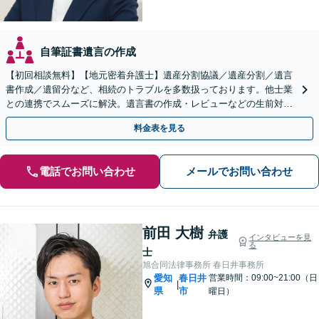
自筆証書遺言の作成
【初回相談無料】【地元密着弁護士】遺産分割協議／遺産分割／遺言
書作成／遺留分など、相続のトラブルを多数扱っております。他士業
との連携でスムーズに解決。遺言書の作成・レビューなどの生前対策
も承ります。【法テラス利用可能】【駐車場完備】
料金表を見る
電話でお問い合わせ
メールでお問い合わせ
前田 大樹
弁護
インタビューを見
る
士
旭合同法律事務所 春日井事務所
愛知
春日井
営業時間：09:00~21:00（日
|
県
市
曜日）