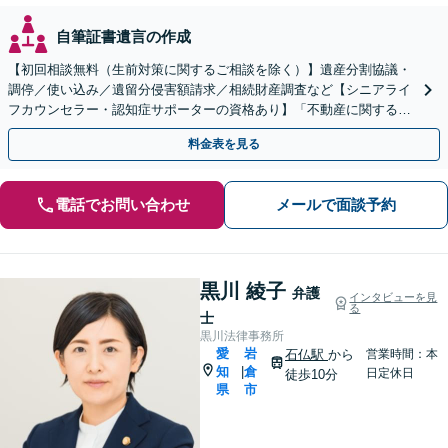
自筆証書遺言の作成
【初回相談無料（生前対策に関するご相談を除く）】遺産分割協議・
調停／使い込み／遺留分侵害額請求／相続財産調査など【シニアライ
フカウンセラー・認知症サポーターの資格あり】「不動産に関する相
続もお任せください」【当日・夜間相談可（要相談）】
料金表を見る
電話でお問い合わせ
メールで面談予約
黒川 綾子
弁護
インタビューを見
る
士
黒川法律事務所
愛
岩
石仏駅
から
営業時間：本
知
倉
|
日定休日
徒歩10分
県
市