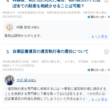
4
い解決案があればお悩みになるのは当然と言えば当然のことです。 彼
ぼ全ての財産を相続させることは可能？
と親子関係を結びたいと思っているが、名字は変えたくない・・・養
#財産分与
#自筆証書遺言の作成
#成年後見(生前の財産管理)
#遺言執行者の選任
子縁組の必要があり 氏も変更することになります。 しかし 彼は成人
2019年9月3日
役にたった
4
しているとは言え、自分の子と私の連れ子、全て平等にしたいと希
望。もちろん私もそうできればと思います。 ・・・婚姻前の契約 あ
内藤 政信
弁護士
るいは 遺言書などで その意思を実現する方法はあります。 弁護
士に相談してみてください。
最初は調停からやります。
5
自筆証書遺言の遺言執行者の選任について
#自筆証書遺言の作成
#遺言
#遺言の書き直し・やり直し
#不動産・土地の相続
#相続トラブルの代理交渉
2023年6月25日
役にたった
3
大石 誠
弁護士
・遺言執行者を専門家に依頼するには ⇒事前に遺言執行者に就任する
ことを依頼する専門家に了解を取っておけば足ります。（その方に公
正証書遺言の作成も依頼してしまうという方法もあります） 事前に了
解を取るだけであれば、契約は不要ですし、契約料を払う必要もあり
ません。 遺言執行者に就任し、遺言執行が完了したときの報酬だけ、