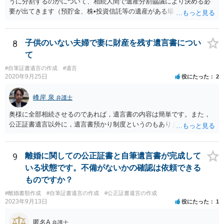
うに分割するのかについて、相続人間で遺産分割協議により決める必
要が出てきます（預貯金、株•投資信託等の遺産がある場合に、どの遺
産についても相続分の割合で分けるのか、預貯金はある相続人に、株•
投資信託は他の相続人にというような分け方をするのか等について
は、相続人間で遺産分割協議により決める必要があります）。
8
子供のいない夫婦で妻に財産を残す遺言書につい
て
#自筆証書遺言の作成
#遺言
2020年9月25日
役にたった
2
峰岸 泉
弁護士
奥様に全部相続させるのであれば，遺言書の内容は簡単です。また，
公正証書遺言以外に，遺言書預かり制度というのもあります。
9
離婚に関しての公正証書と自筆遺言書が完成して
いる状態です。不備がないかの確認は依頼できる
ものですか？
#離婚書類作成
#自筆証書遺言の作成
#公正証書遺言の作成
2023年9月13日
役にたった
1
匿名A
弁護士