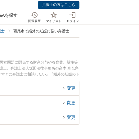
弁護士の方はこちら
&Aを探す
閲覧履歴
マイリスト
ログイン
護士
西尾市で婚外の妊娠に強い弁護士
・男女問題に関係する財産分与や養育費、親権等
護士、弁護士法人坂田法律事務所の髙木 卓也弁
今すぐに弁護士に相談したい』『婚外の妊娠のト
したい』などでお困りの相談者さんにおすすめで
変更
変更
変更