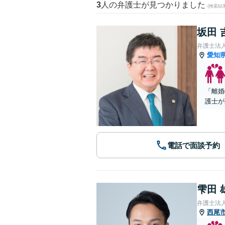
3
人の弁護士が見つかりました
(検索結
坂田 
弁護士法
愛知
「離婚
護士が
電話で面談予約
雫田 
弁護士法
西尾