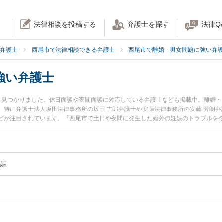
法律相談を投稿する
弁護士を探す
法律Q
弁護士
西尾市で法律相談できる弁護士
西尾市で離婚・男女問題に強い弁
強い弁護士
名見つかりました。休日面談や夜間面談に対応している弁護士なども掲載中。離婚
。特に弁護士法人坂田法律事務所の坂田 吉郎弁護士や安藤法律事務所の安藤 芳朗弁
どが注目されています。『西尾市で土日や夜間に発生した婚外の妊娠のトラブルを
たい』『初回相談無料で婚外の妊娠を法律相談できる西尾市内の弁護士に相談予約
娠