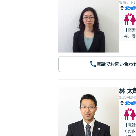
安城カト
愛知
【南安
与、養
電話でお問い合わ
林 太
旭合同法
愛知
【電話
くださ