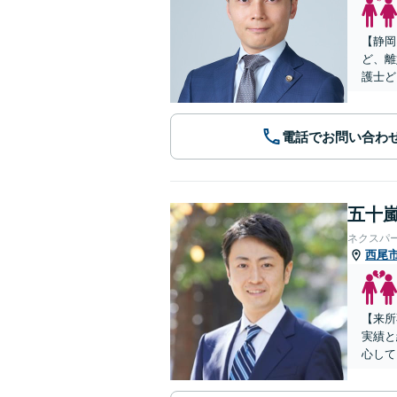
【静岡
ど、離
護士ど
電話でお問い合わ
五十嵐
ネクスパ
西尾
【来所
実績と
心して