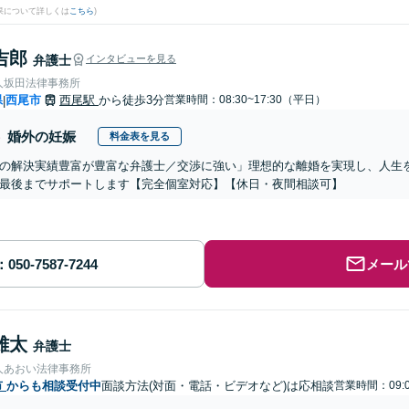
果について詳しくは
こちら
)
吉郎
弁護士
インタビューを見る
人坂田法律事務所
県
西尾市
西尾駅
から徒歩3分
営業時間：08:30~17:30（平日）
|
婚外の妊娠
料金表を見る
の解決実績豊富が豊富な弁護士／交渉に強い」理想的な離婚を実現し、人生
最後までサポートします【完全個室対応】【休日・夜間相談可】
メール
雄太
弁護士
人あおい法律事務所
市
からも相談受付中
面談方法(対面・電話・ビデオなど)は応相談
営業時間：09:0