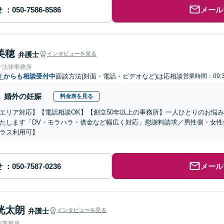
せ
メール
美穂
弁護士
インタビューを見る
一法律事務所
市
からも相談受付中
面談方法(対面・電話・ビデオなど)は応相談
営業時間：09:3
婚外の妊娠
料金表を見る
エリア対応】【電話相談OK】【創立50年以上の事務所】一人ひとりのお悩
たします「DV・モラハラ・借金など幅広く対応」慰謝料請求／男性側・女
ラス利用可】
せ
メール
洸太朗
弁護士
インタビューを見る
律事務所