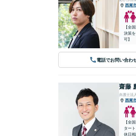
西尾
【全国
決策を
可】
電話でお問い合わ
齋藤 
弁護士法人
西尾
【全国
タート
休日相