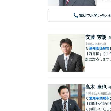
電話でお問い合わ
安藤 芳朗
安藤法律事務所
愛知県
西尾市
|
【西尾駅すぐ】
題に対応します
髙木 卓也
弁護士法人坂田法
愛知県
西尾市
|
【時間外相談の
くお願いいたし