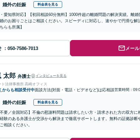
婚外の妊娠
料金表を見る
・愛知県対応】【初回相談60分無料】1000件超の離婚問題の解決実績。離
婚のお困りごとはご相談ください。スピーディに対応し、速やかで円滑な解
ちらも所属】
せ
メール
 太郎
弁護士
インタビューを見る
ート法律事務所 高崎オフィス
市
からも相談受付中
面談方法(対面・電話・ビデオなど)は応相談
営業時間：09:0
婚外の妊娠
料金表を見る
不要／全国対応】不倫の慰謝料問題は請求したい方・請求された方の双方に
経験のある弁護士が交渉から解決まで徹底サポートします。無料の証拠診断
ご相談ください。