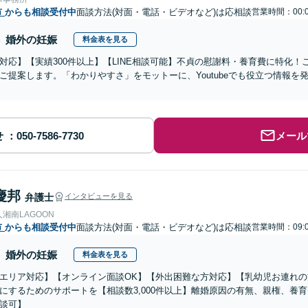
市
からも相談受付中
面談方法(対面・電話・ビデオなど)は応相談
営業時間：00:0
婚外の妊娠
料金表を見る
対応】【実績300件以上】【LINE相談可能】不貞の慰謝料・養育費に特化
ご提案します。「わかりやすさ」をモットーに、Youtubeでも役立つ情報
せ
メール
慶邦
弁護士
インタビューを見る
湘南LAGOON
市
からも相談受付中
面談方法(対面・電話・ビデオなど)は応相談
営業時間：09:0
婚外の妊娠
料金表を見る
エリア対応】【オンライン面談OK】【外出困難な方対応】【乳幼児お連れ
にするためのサポートを【相談数3,000件以上】離婚原因の有無、親権、養
談可】