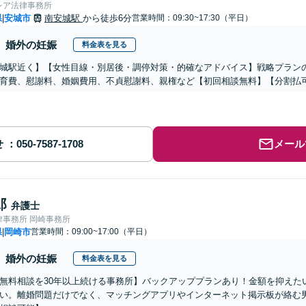
レア法律事務所
県
安城市
南安城駅
から徒歩6分
営業時間：09:30~17:30（平日）
|
婚外の妊娠
料金表を見る
城駅近く】【女性目線・別居後・調停対策・的確なアドバイス】戦略プラン
育費、慰謝料、婚姻費用、不貞慰謝料、親権など【初回相談無料】【分割払
せ
メール
郎
弁護士
律事務所 岡崎事務所
県
岡崎市
営業時間：09:00~17:00（平日）
|
婚外の妊娠
料金表を見る
無料相談を30年以上続ける事務所】バックアッププランあり！金額を抑えた
い。離婚問題だけでなく、マッチングアプリやインターネット掲示板が絡む