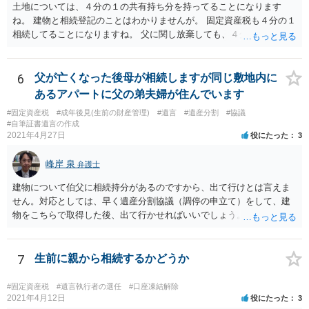
土地については、４分の１の共有持ち分を持ってることになります
ね。 建物と相続登記のことはわかりませんが。 固定資産税も４分の１
相続してることになりますね。 父に関し放棄しても、４分の１はあな
たが所有していることになりますね。 父の分を払わないようにすれ
ば、単純承認にはならないでしょう。 役所にも話を通しておいた方が
いいでしょう。 あるいは、相続して売却しても、滞納に追いつかない
6
父が亡くなった後母が相続しますが同じ敷地内に
ですかね。
あるアパートに父の弟夫婦が住んでいます
#固定資産税
#成年後見(生前の財産管理)
#遺言
#遺産分割
#協議
#自筆証書遺言の作成
2021年4月27日
役にたった
3
峰岸 泉
弁護士
建物について伯父に相続持分があるのですから、出て行けとは言えま
せん。対応としては、早く遺産分割協議（調停の申立て）をして、建
物をこちらで取得した後、出て行かせればいいでしょう。 建物の固定
資産税については、持分に応じた負担が考えられますが、時効にかか
っていない部分については請求すればいいと思います。 なお、家賃に
ついては、お父様自身が遺産分割手続をしなかったのですから、あき
7
生前に親から相続するかどうか
らめるしかないと思います。
#固定資産税
#遺言執行者の選任
#口座凍結解除
2021年4月12日
役にたった
3