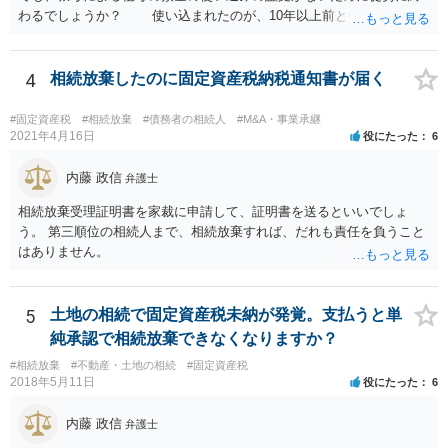
わるでしょうか？ 使い込まれたのが、10年以上前ということだと
不当利得返還請求は時効で消滅している可能性があります。 ただ
し、不法行為の構成を取れば知ってから3年以内であれば、損害賠償請
求は可能です。 しかし、使い込みの立証をできるかどうかはわか
4
相続放棄したのに固定資産税納税通知書が届く
りません。 弁護士に面談で詳しい事情を話して相談された方がよ
いと思います。
#固定資産税
#相続放棄
#債務者の相続人
#M&A・事業承継
2021年4月16日
役にたった
6
内藤 政信
弁護士
相続放棄受理証明書を家裁に申請して、証明書を送るといいでしょ
う。 第三順位の相続人まで、相続放棄すれば、だれも責任を負うこと
はありません。
5
土地の相続で固定資産税未納が発覚。支払うと単
純承認で相続放棄できなくなりますか？
#相続放棄
#不動産・土地の相続
#固定資産税
2018年5月11日
役にたった
6
内藤 政信
弁護士