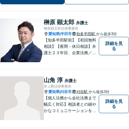
榊原 顕太郎
弁護士
榊原顕太郎法律事務所
愛知県
半田市
知多半田駅
から徒歩3分
|
【知多半田駅前】【初回無料
詳細を見
相談】【夜間・休日相談】弁
る
護士２３年目、企業法務／交
通事故／借金問題／離婚など
幅広いお困りごとを解決！中
小企業診断士の資格を持つ弁
護士が、事業経営を強力サポ
山角 淳
弁護士
ートいたします！【ネット予
井上剛法律事務所
約可】【駐車場あり】【見積
愛知県
刈谷市
刈谷駅
から徒歩3分
|
無料】
【個人法務から会社法務まで
詳細を見
幅広く対応】相談者との細や
る
かなコミュニケーションを大
切にし、親切・丁寧で分かり
やすい説明を心がけておりま