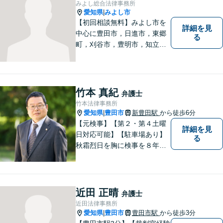
みよし総合法律事務所
故事案対応もいたします。
愛知県
みよし市
|
【初回相談無料】みよし市を
詳細を見
中心に豊田市，日進市，東郷
る
町，刈谷市，豊明市，知立市
などの地域に密着した総合法
律事務所です。仕事の「質」
にこだわり，依頼者との「信
頼関係」を大切にしていま
竹本 真紀
弁護士
す。
竹本法律事務所
愛知県
豊田市
新豊田駅
から徒歩6分
|
【元検事】【第２・第４土曜
詳細を見
日対応可能】【駐車場あり】
る
秋霜烈日を胸に検事を８年，
ひまわりを胸に青森で弁護士
を１８年，そして豊田市に戻
りました。皆様の生活に寄り
添い，「この地域」の方々の
近田 正晴
弁護士
悩みに対して一緒に解決を目
近田法律事務所
指したいと思います。お待ち
愛知県
豊田市
豊田市駅
から徒歩3分
|
しております。