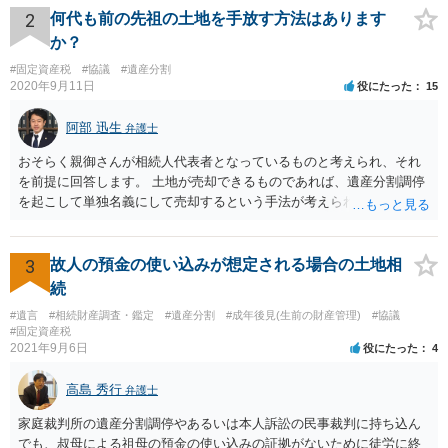
ります。
2
何代も前の先祖の土地を手放す方法はあります
か？
#固定資産税
#協議
#遺産分割
2020年9月11日
役にたった
15
阿部 迅生
弁護士
おそらく親御さんが相続人代表者となっているものと考えられ、それ
を前提に回答します。 土地が売却できるものであれば、遺産分割調停
を起こして単独名義にして売却するという手法が考えられます。 相続
人を見つけ出すことは時間と費用はかかりますが、実現できないこと
ではないです。問題は売却できる土地かどうかとどの程度で売却でき
るかになります。 売却できない又は売却できたとしてもわずかな金額
3
故人の預金の使い込みが想定される場合の土地相
であるとなれば、共有持ち分の放棄ができるかの検討になりますが、
続
放棄できたとしても時間と費用はかかるので、固定資産税の金額と比
#遺言
#相続財産調査・鑑定
#遺産分割
#成年後見(生前の財産管理)
#協議
較して費用対効果があるかどうかという検討になります。
#固定資産税
2021年9月6日
役にたった
4
高島 秀行
弁護士
家庭裁判所の遺産分割調停やあるいは本人訴訟の民事裁判に持ち込ん
でも、叔母による祖母の預金の使い込みの証拠がないために徒労に終