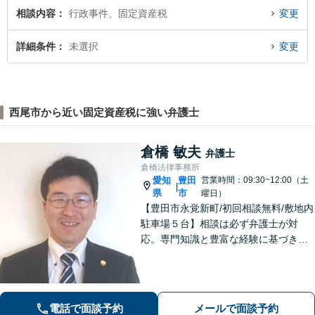
相談内容
行政事件、固定資産税
変更
詳細条件
未選択
変更
西尾市から近い固定資産税に強い弁護士
倉橋 敏夫
弁護士
倉橋法律事務所
愛知
豊田
営業時間：09:30~12:00（土
|
県
市
曜日）
【豊田市永覚新町/初回相談無料/敷地内
駐車場５台】相談は必ず弁護士が対
応。専門知識と豊富な経験に基づき、
質の高い弁護を提供します。当事務所
は、仕事の質を第一に考えますので、
ご依頼の際は、相応の費用が必要とな
ります。明確な基準を説明します。
電話で面談予約
メールで面談予約