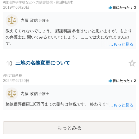
産分割の際に精算するのがよいと思います。 遺産分割協議が進ま
#自治体や学校などへの損害賠償・慰謝料請求
2019年6月20日
役にたった
3
ないのであれば、弁護士に相談して、遺産分割調停や審判を した
方が早く解決すると思います。
内藤 政信
弁護士
教えてくれないでしょう。 慰謝料請求権はないと思いますが、もより
の弁護士に 聞いてみるといいでしょう。 ここでは力になれませんの
で。
10
土地の名義変更について
#固定資産税
2024年6月29日
役にたった
2
内藤 政信
弁護士
路線価評価額110万円までの贈与は無税です。 終わります。
もっとみる