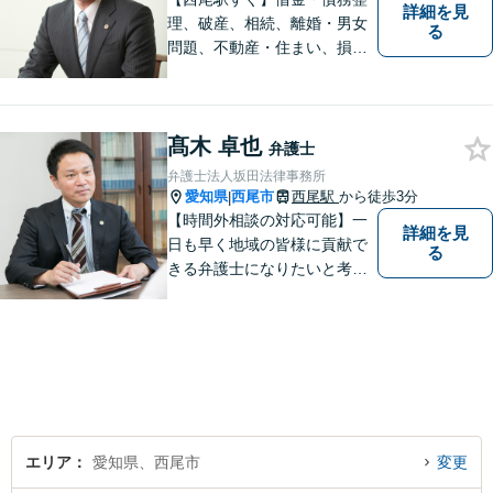
詳細を見
理、破産、相続、離婚・男女
る
問題、不動産・住まい、損害
賠償など、様々な問題に対応
します。地域に根差した法律
事務所。【個室対応】
髙木 卓也
弁護士
弁護士法人坂田法律事務所
愛知県
西尾市
西尾駅
から徒歩3分
|
【時間外相談の対応可能】一
詳細を見
日も早く地域の皆様に貢献で
る
きる弁護士になりたいと考え
ておりますので宜しくお願い
いたします。【名鉄西尾駅か
ら徒歩3分】お気軽にご相談く
ださい
エリア
愛知県、西尾市
変更