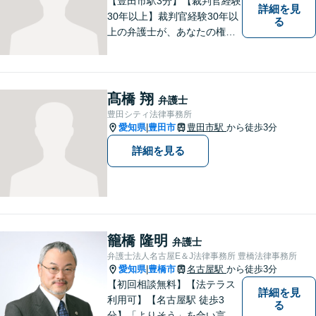
【豊田市駅3分】【裁判官経験
詳細を見
30年以上】裁判官経験30年以
る
上の弁護士が、あなたの権利
を守り、お悩みを解決いたし
ます。離婚・男女問題、相
続・遺産、交通事故、不動産
問題、税務訴訟、行政事件で
髙橋 翔
弁護士
悩んでいる方はお気軽にご相
豊田シティ法律事務所
談ください。
愛知県
豊田市
豊田市駅
から徒歩3分
|
詳細を見る
籠橋 隆明
弁護士
弁護士法人名古屋E＆J法律事務所 豊橋法律事務所
愛知県
豊橋市
名古屋駅
から徒歩3分
|
【初回相談無料】【法テラス
詳細を見
利用可】【名古屋駅 徒歩3
る
分】「よりそう」を合い言葉