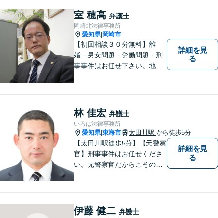
す。法律問題でお困りでした
ら、お早めにご相談くださ
室 穂高
弁護士
い。【JR在来線「刈谷駅」4
岡崎北法律事務所
分】【駐車場あり】
愛知県
岡崎市
|
【初回相談３０分無料】離
詳細を見
婚・男女問題・労働問題・刑
る
事事件はお任せ下さい。地域
の方のお悩みをお聞きし、解
決までお手伝いいたします。
林 佳宏
弁護士
いろは法律事務所
愛知県
東海市
太田川駅
から徒歩5分
|
【太田川駅徒歩5分】【元警察
詳細を見
官】刑事事件はお任せくださ
る
い。元警察官だからこその視
点で、有利な解決を目指しま
す。粘り強い交渉を行いま
す。相手側の無理難題に屈す
ることはございません。元警
伊藤 健二
弁護士
察官の経験を活かした交通事