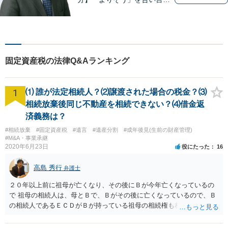
に丁寧で親切な相談を心がけ
ております。信頼と安心をモ
ットーに弁護士が誠心誠意、
応対をさせていただきます。
お気軽にご相談ください。
固定資産税の法律Q&Aランキング
1
⑴ 誰が法定相続人？⑵譲渡された場合の税金？⑶
相続放棄後同じ不動産を相続できない？⑷借金返
済義務は？
#相続放棄
#固定資産税
#遺言
#遺産分割
#成年後見(生前の財産管理)
#M&A・事業承継
2020年6月23日
役にたった
16
高島 秀行
弁護士
２０年以上前に祖母が亡くなり、その後にＢが今年亡くなっているの
で 祖母の相続人は、母とＢで、Ｂがその後に亡くなっているので、Ｂ
の相続人であるＥＣＤがＢが持っている祖母の相続権も相続すること
となります。 したがって、遺産分割協議するにも、相続放棄するにも
Ｅも行う必要があります。 Ｂの配偶者であるＥは常にＢの相続人とな