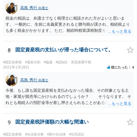
高島 秀行
弁護士
税金の相談は、弁護士でなく税理士に相談された方がよいと思いま
す。 一般的に、生前に名義変更されると贈与税が課され、相続税より
も多く税金がかかります。 ただ、相続時精算課税制度を取れば、実質
的に相続税と同等の税金で済む可能性があります。 実際に税理士にど
ういう場合にどれくらい税金がかかるか計算してもらって どういう方
針を取るか決められたらよいと思います。
8
固定資産税の支払いが滞った場合について。
#固定資産税
#遺産分割
#協議
#認知症・意思疎通不能
2021年1月18日
役にたった
4
高島 秀行
弁護士
今後、もし誰も固定資産税を支払わなかった場合、その対象となる土
地・家屋が競売等にかけられるのでしょうか？ そうなります。 そ
れとも相続人の預貯金等が差し押さえられることがあるのでしょう
か？ 可能性はあります。 ただ一般的には不動産の競売になり
ます。 また、固定資産税は遺産分割協議が整わない限り、法定相続分
ではなくあくまで不可分債務（？）ということになって相続人全員、
9
固定資産税評価額の大幅な間違い
一蓮托生の義務が生じるのでしょうか？ 連帯納付義務があるの
で、相続人全員の責任となります。 あなたが立て替えておき、遺
#固定資産税
#自治体法務
#国や自治体
#住民訴訟