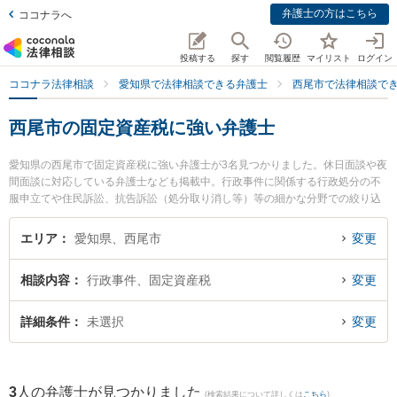
弁護士の方はこちら
ココナラへ
投稿する
探す
閲覧履歴
マイリスト
ログイン
ココナラ法律相談
愛知県で法律相談できる弁護士
西尾市で法律相談で
西尾市の固定資産税に強い弁護士
愛知県の西尾市で固定資産税に強い弁護士が3名見つかりました。休日面談や夜
間面談に対応している弁護士なども掲載中。行政事件に関係する行政処分の不
服申立てや住民訴訟、抗告訴訟（処分取り消し等）等の細かな分野での絞り込
み検索もでき便利です。特に弁護士法人坂田法律事務所の坂田 吉郎弁護士や安
藤法律事務所の安藤 芳朗弁護士、弁護士法人坂田法律事務所の髙木 卓也弁護士
エリア
愛知県、西尾市
変更
のプロフィール情報や弁護士費用、強みなどが注目されています。『西尾市で
土日や夜間に発生した固定資産税のトラブルを今すぐに弁護士に相談したい』
相談内容
行政事件、固定資産税
変更
『固定資産税のトラブル解決の実績豊富な近くの弁護士を検索したい』『初回
相談無料で固定資産税を法律相談できる西尾市内の弁護士に相談予約したい』
などでお困りの相談者さんにおすすめです。
詳細条件
未選択
変更
3
人の弁護士が見つかりました
(検索結果について詳しくは
こちら
)