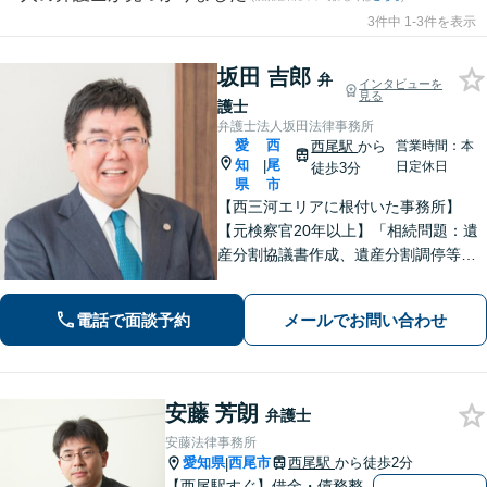
3件中 1-3件を表示
坂田 吉郎
弁
インタビューを
見る
護士
弁護士法人坂田法律事務所
愛
西
西尾駅
から
営業時間：本
知
尾
|
日定休日
徒歩3分
県
市
【西三河エリアに根付いた事務所】
【元検察官20年以上】「相続問題：遺
産分割協議書作成、遺産分割調停等を
適切にサポートします」【同ビル内に
税理士・社労士がいます】不当解雇・
電話で面談予約
メールでお問い合わせ
未払い残業代・就業規則の整備など対
応【当日/夜間/土日対応可】
安藤 芳朗
弁護士
安藤法律事務所
愛知県
西尾市
西尾駅
から徒歩2分
|
【西尾駅すぐ】借金・債務整