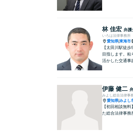
林 佳宏
弁護
いろは法律事務所
愛知県
東海市
|
【太田川駅徒歩
目指します。粘
活かした交通事
伊藤 健二
みよし総合法律事
愛知県
みよし
|
【初回相談無料
た総合法律事務