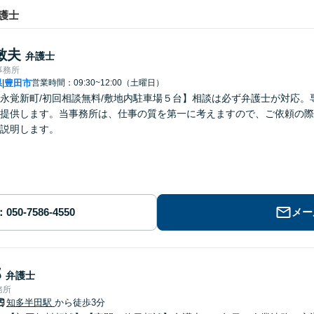
護士
敏夫
弁護士
事務所
県
豊田市
営業時間：09:30~12:00（土曜日）
|
永覚新町/初回相談無料/敷地内駐車場５台】相談は必ず弁護士が対応
提供します。当事務所は、仕事の質を第一に考えますので、ご依頼の際
説明します。
メー
郎
弁護士
務所
知多半田駅
から徒歩3分