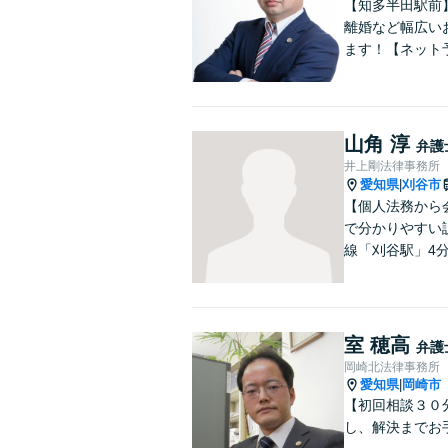
【知多半田駅前
離婚など幅広い
ます！【ネット
山角 淳
弁護
井上剛法律事務所
愛知県
刈谷市
|
【個人法務から
で分かりやすい
線「刈谷駅」4
室 穂高
弁護
岡崎北法律事務所
愛知県
岡崎市
|
【初回相談３０
し、解決までお