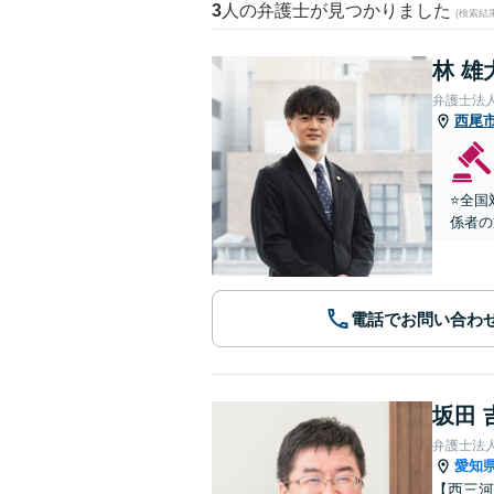
3
人の弁護士が見つかりました
(検索結
林 雄
弁護士法
西尾
⭐️全
係者の
電話でお問い合わ
坂田 
弁護士法
愛知
【西三河