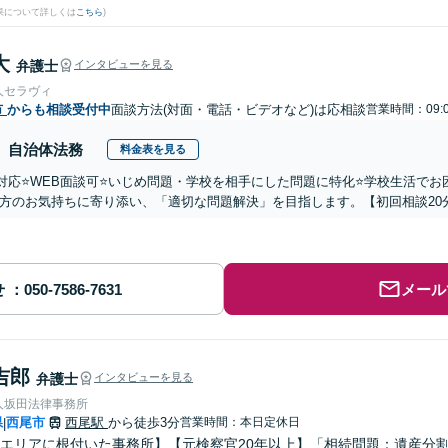
果について詳しくは
こちら
)
大
弁護士
インタビューを見る
人セラヴィ
市
からも相談受付中
面談方法(対面・電話・ビデオなど)は応相談
営業時間：09:
自治体法務
料金表を見る
国対応⭐️WEB面談可⭐️いじめ問題・学校を相手にした問題に特化⭐️学校生活
方のお気持ちに寄り添い、「適切な問題解決」を目指します。【初回相談20
せ
メール
吉郎
弁護士
インタビューを見る
人坂田法律事務所
県
西尾市
西尾駅
から徒歩3分
営業時間：本日定休日
|
エリアに根付いた事務所】【元検察官20年以上】「相続問題：遺産分