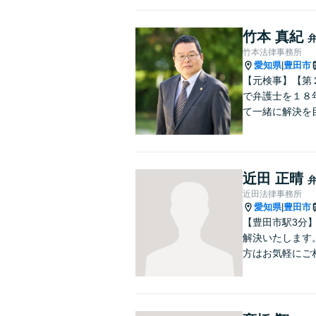
竹本 真紀
竹本法律事務所
愛知県
豊田市
|
【元検事】【第
で弁護士を１８
て一緒に解決を
近田 正晴
近田法律事務所
愛知県
豊田市
|
【豊田市駅3分
解決いたします
方はお気軽にご