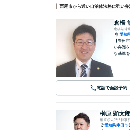
西尾市から近い自治体法務に強い弁
倉橋 
倉橋法律
愛知
【豊田市
い弁護を
な基準を
電話で面談予約
榊原 顕太
榊原顕太郎法律事
愛知県
半田市
|