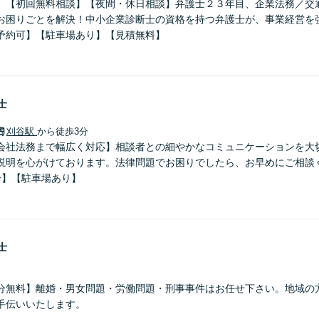
】【初回無料相談】【夜間・休日相談】弁護士２３年目、企業法務／交
お困りごとを解決！中小企業診断士の資格を持つ弁護士が、事業経営を
予約可】【駐車場あり】【見積無料】
士
刈谷駅
から徒歩3分
会社法務まで幅広く対応】相談者との細やかなコミュニケーションを大
説明を心がけております。法律問題でお困りでしたら、お早めにご相談く
分】【駐車場あり】
士
分無料】離婚・男女問題・労働問題・刑事事件はお任せ下さい。地域の
手伝いいたします。