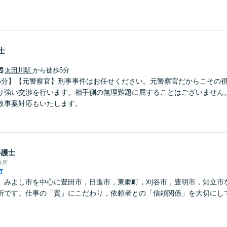
士
太田川駅
から徒歩5分
5分】【元警察官】刑事事件はお任せください。元警察官だからこその
り強い交渉を行います。相手側の無理難題に屈することはございません
故事案対応もいたします。
弁護士
務所
市
】みよし市を中心に豊田市，日進市，東郷町，刈谷市，豊明市，知立市
所です。仕事の「質」にこだわり，依頼者との「信頼関係」を大切にし