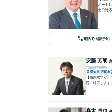
ポートし
土日対応
電話で面談予約
安藤 芳朗
安藤法律事務所
愛知県
西尾市
|
【西尾駅すぐ】
題に対応します
髙木 卓也