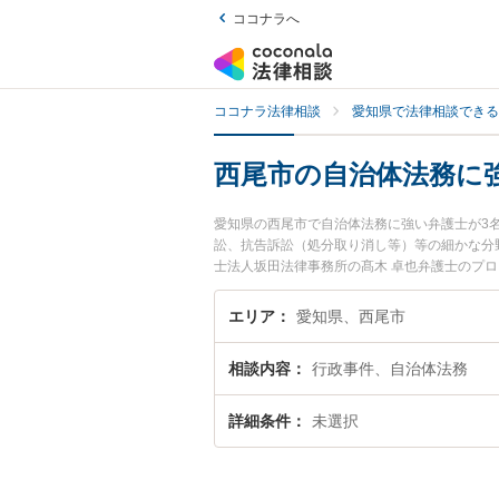
ココナラへ
ココナラ法律相談
愛知県で法律相談できる
西尾市の自治体法務に
愛知県の西尾市で自治体法務に強い弁護士が3
訟、抗告訴訟（処分取り消し等）等の細かな分
士法人坂田法律事務所の髙木 卓也弁護士のプ
護士に相談したい』『自治体法務のトラブル解
どでお困りの相談者さんにおすすめです。
エリア
愛知県、西尾市
相談内容
行政事件、自治体法務
詳細条件
未選択