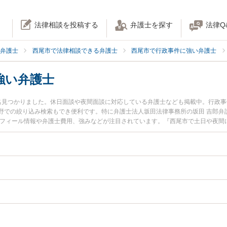
法律相談を投稿する
弁護士を探す
法律Q
弁護士
西尾市で法律相談できる弁護士
西尾市で行政事件に強い弁護士
強い弁護士
名見つかりました。休日面談や夜間面談に対応している弁護士なども掲載中。行政
野での絞り込み検索もでき便利です。特に弁護士法人坂田法律事務所の坂田 吉郎弁
ロフィール情報や弁護士費用、強みなどが注目されています。『西尾市で土日や夜間
決の実績豊富な近くの弁護士を検索したい』『初回相談無料で自治体法務を法律相