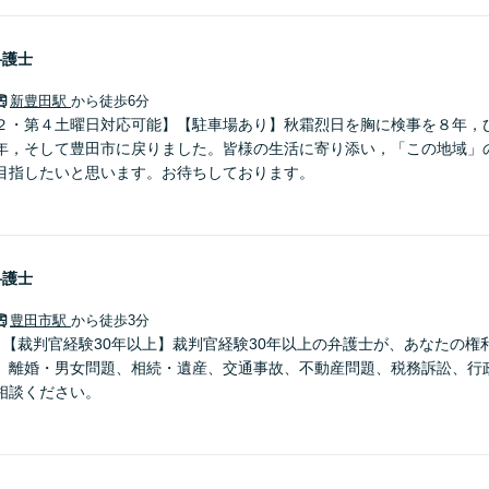
弁護士
新豊田駅
から徒歩6分
２・第４土曜日対応可能】【駐車場あり】秋霜烈日を胸に検事を８年，
年，そして豊田市に戻りました。皆様の生活に寄り添い，「この地域」
目指したいと思います。お待ちしております。
弁護士
豊田市駅
から徒歩3分
】【裁判官経験30年以上】裁判官経験30年以上の弁護士が、あなたの権
。離婚・男女問題、相続・遺産、交通事故、不動産問題、税務訴訟、行
相談ください。