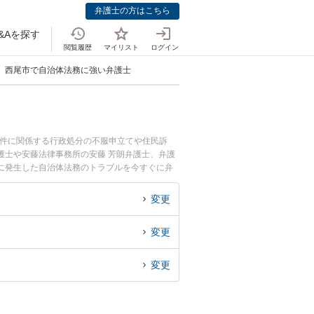
弁護士の方はこちら
&Aを探す
閲覧履歴
マイリスト
ログイン
西尾市で自治体法務に強い弁護士
事件に関係する行政処分の不服申立てや住民訴
護士や安藤法律事務所の安藤 芳朗弁護士、弁護
に発生した自治体法務のトラブルを今すぐに弁
談できる西尾市内の弁護士に相談予約したい』な
変更
変更
変更