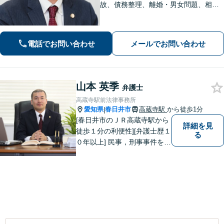
故、債務整理、離婚・男女問題、相続
問題、刑事事件等の実績多数。リーズ
ナブルな費用で安心と信頼の法律サー
ビスを提供します。【相談無料】【電
電話でお問い合わせ
メールでお問い合わせ
話・オンライン相談可】【春日井駅
前・名古屋駅前】
山本 英季
弁護士
高蔵寺駅前法律事務所
愛知県
春日井市
高蔵寺駅
から徒歩1分
|
[春日井市のＪＲ高蔵寺駅から
詳細を見
徒歩１分の利便性][弁護士歴１
る
０年以上] 民事，刑事事件を問
わず全ての案件について所長
である弁護士が責任をもって
対応。依頼者さまにとって最
善の解決となることを目指し
ます。 一お困り事がございま
したらお気軽にご相談下さ
い。