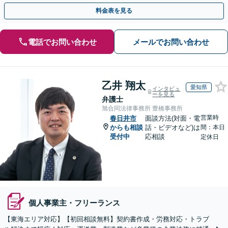
権の相談もお任せ！【顧問契約も受付中】【完全個室】
料金表を見る
電話でお問い合わせ
メールでお問い合わせ
乙井 翔太
愛知県
インタビュ
ーを見る
弁護士
旭合同法律事務所 豊橋事務所
営業時
春日井市
面談方法(対面・電
からも相談
話・ビデオなど)は
間：本日
受付中
応相談
定休日
個人事業主・フリーランス
【東海エリア対応】【初回相談無料】契約書作成・労務対応・トラブ