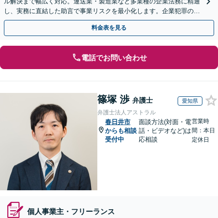
ル解決まで幅広く対応。運送業・製造業など多業種の企業法務に精通
し、実務に直結した助言で事業リスクを最小化します。企業犯罪のご
相談もお任せください【休日・夜間対応OK】
料金表を見る
電話でお問い合わせ
篠塚 渉
弁護士
愛知県
弁護士法人アストラル
営業時
春日井市
面談方法(対面・電
からも相談
話・ビデオなど)は
間：本日
受付中
応相談
定休日
個人事業主・フリーランス