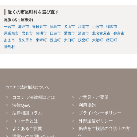
近くの市区町村を選び直す
尾張 (名古屋市外)
一宮市
瀬戸市
春日井市
津島市
犬山市
江南市
小牧市
稲沢市
尾張旭市
岩倉市
豊明市
日進市
愛西市
清須市
北名古屋市
弥富市
あま市
長久手市
東郷町
豊山町
大口町
扶桑町
大治町
蟹江町
飛島村
ココナラ法律相談について
ココナラ法律相談とは
ご意見・ご要望
法律Q&A
利用規約
法律相談コラム
プライバシーポリシー
ココナラとは
外部送信ポリシー
よくあるご質問
掲載をご検討の弁護士の方
へ
運営へのお問い合わせ