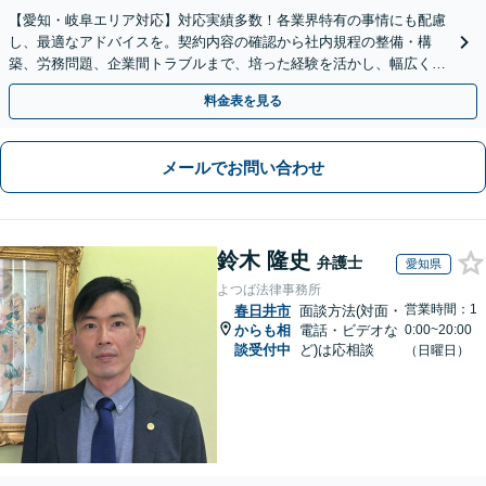
【愛知・岐阜エリア対応】対応実績多数！各業界特有の事情にも配慮
し、最適なアドバイスを。契約内容の確認から社内規程の整備・構
築、労務問題、企業間トラブルまで、培った経験を活かし、幅広く対
応いたします【オンライン面談OK（顧問締結後）】
料金表を見る
メールでお問い合わせ
鈴木 隆史
弁護士
愛知県
よつば法律事務所
営業時間：1
春日井市
面談方法(対面・
からも相
電話・ビデオな
0:00~20:00
談受付中
ど)は応相談
（日曜日）