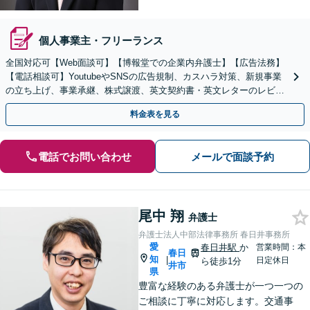
個人事業主・フリーランス
全国対応可【Web面談可】【博報堂での企業内弁護士】【広告法務】
【電話相談可】YoutubeやSNSの広告規制、カスハラ対策、新規事業
の立ち上げ、事業承継、株式譲渡、英文契約書・英文レターのレビュ
ー・ドラフトなどに対応。
料金表を見る
電話でお問い合わせ
メールで面談予約
尾中 翔
弁護士
弁護士法人中部法律事務所 春日井事務所
愛
春日井駅
か
営業時間：本
春日
知
|
日定休日
ら徒歩1分
井市
県
豊富な経験のある弁護士が一つ一つの
ご相談に丁寧に対応します。交通事