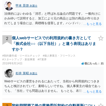
甲本 晃啓
弁護士
法律的にはいわゆる「消尽」と呼ばれる論点の問題です。 一般向けに
かみ砕いて説明すると、加工により元の商品とは別の商品が作り出さ
れてしまう場合には、商標権を侵害します。ハンドバッグをポーチに
リメイクするなどの場合です。他方で、単なる性能や品質を維持する
ための加工（一般にいう修理）は、商標権を侵害しません。 商標権者
は、その商品を売ったときに対価を回収しているので、商標権は用い
2
個人webサービスでの利用規約の書き方として
尽くされている（用尽、消尽といいます。）と解釈されます。他方
「株式会社○○（以下当社）」と違う表現はありま
で、商標権者の預かり知らないところで、販売した商品から別の商品
すか？
（コピー品やリメイク品）が作りだされてしまうと、その商品が仮に
#契約書作成・リーガルチェック
#個人事業主・フリーランス
酷い品質であれば、商標権者のブランドイメージが傷ついてしまいま
#スタートアップ・新規事業
#IT業界
すし、その証商標権者にクレームが来てしまいますので、商標権を侵
2018年8月14日
役にたった
21
害します。その商品が流通すれば商標権（ロゴマーク等）に対する一
般消費者の信頼も害することになります。また、本来商標権者に入る
杉井 英昭
弁護士
べき利益が入らないことになります。 修理だけではそのような問題は
生じません。
Webサービスの運営をされるにあたって、当初から利用規約につきき
ちんと検討されていて、素晴らしいですね。 個人事業主の場合であっ
ても、「当社」でも問題はありません。 もっとも、表現に違和感があ
るというのであれば、屋号を使うとよいでしょう。 例えば、田中一郎
さんが「ABCウェブサービス」の屋号で事業を運営する際には、「当
社」の代わりに「ABCウェブサービス」とか「ABCWS」を使う等で
契約期間満了後の業務委託契約の自動更新につい