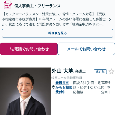
個人事業主・フリーランス
【カスタマーハラスメント対策に強い／苦情・クレーム対応】【元政
令指定都市市役所職員】10年間クレームの多い部署に在籍した弁護士
が、状況に応じて適切に問題解決を図ります「補助金申請をサポー
ト」【出張相談・WEB面談対応】
料金表を見る
電話でお問い合わせ
メールでお問い合わせ
外山 大地
弁護士
東京都
銀座エール法律事務所
営業時
春日井市
面談方法(対面・電
からも相談
話・ビデオなど)は
間：本日
受付中
応相談
定休日