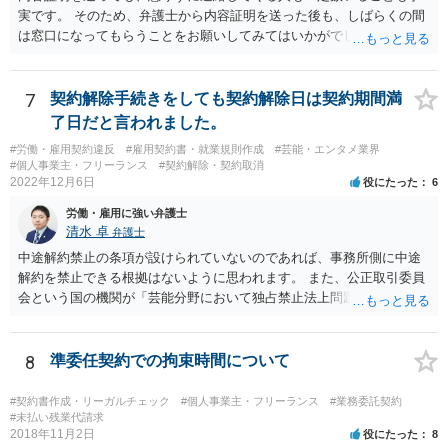
いた部分は開発完了しているということですから、その部分に相当す
実です。 そのため、弁護士から内容証明を送った後も、しばらくの間
る請負代金は請求できる可能性があります。 ただし、当該開発完了部
は窓口になってもらうことをお願いしてみてはいかがでしょうか。 そ
分だけでどれくらいの価値があるのか、が問題になります。 一般論は
うすれば、もしその方から不当な要求を受けることがあっても、「窓
以上で、より個別的なお話は、詳しい契約内容や開発内容を知る必要
口（弁護士に）言ってください」とだけお伝えし、それ以外には一切
がありますので、正式に弁護士に相談することも検討された方がよい
応じないという姿勢をとることができるため、スタッフの方の負担軽
7
契約解除手続きをしても契約解除日は契約期間満
と思います。
減を図れると思います。 大変な状況かと思いますが、ご参考になりま
了日だと言われました。
したら幸いです。
#労働・雇用契約違反
#雇用契約書・就業規則作成
#芸能・エンタメ業界
#個人事業主・フリーランス
#契約解除・契約取消
2022年12月6日
役にたった
6
労働・雇用に強い弁護士
清水 卓
弁護士
中途解約禁止の条項が設けられていないのであれば、事務所側に中途
解約を禁止できる根拠はないように思われます。 また、公正取引委員
会という国の機関が「芸能分野において独占禁止法上問題となり得る
行為の想定例」として、「所属事務所が，契約終了後は⼀定期間芸能
活動を⾏えない旨の義務を課し，⼜は移籍・独⽴した場合には芸能活
動を妨害する旨⽰唆して，移籍・独⽴を諦めさせること（優越的地位
8
準委任契約での拘束時間について
の濫⽤等）を例示しています。 ライバー事務所にも同様のことが言え
る可能性があり、あなたのケースでも、独占禁止法上問題となり得ま
#契約書作成・リーガルチェック
#個人事業主・フリーランス
#業務委託契約
す。 ただし、「※これら⾏為が実際に独占禁⽌法違反となるかどうか
#未払い残業代請求
2018年11月2日
役にたった
8
は，具体的態様に照らして個別に判断されることとなる。例えば，優