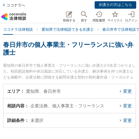
弁護士の方はこちら
ココナラへ
投稿する
探す
閲覧履歴
マイリスト
ログイン
ココナラ法律相談
愛知県で法律相談できる弁護士
春日井市で法律相談
春日井市の個人事業主・フリーランスに強い弁
護士
愛知県の春日井市で個人事業主・フリーランスに強い弁護士が3名見つかりまし
た。初回面談無料や休日面談に対応している弁護士、解決事例を持つ弁護士な
ども掲載中。企業法務に関係する顧問弁護士契約や契約書作成・リーガルチェ
ック、雇用契約書・就業規則作成等の細かな分野での絞り込み検索もでき便利
です。特に旭合同法律事務所 春日井事務所の前田 大樹弁護士や弁護士法人中部
エリア
愛知県、春日井市
変更
法律事務所 春日井事務所の尾中 翔弁護士、高蔵寺駅前法律事務所の山本 英季
弁護士のプロフィール情報や弁護士費用、強みなどが注目されています。『春
相談内容
企業法務、個人事業主・フリーランス
変更
日井市で土日や夜間に発生した個人事業主・フリーランスのトラブルを今すぐ
に弁護士に相談したい』『個人事業主・フリーランスのトラブル解決の実績豊
富な近くの弁護士を検索したい』『初回相談無料で個人事業主・フリーランス
詳細条件
未選択
変更
を法律相談できる春日井市内の弁護士に相談予約したい』などでお困りの相談
者さんにおすすめです。