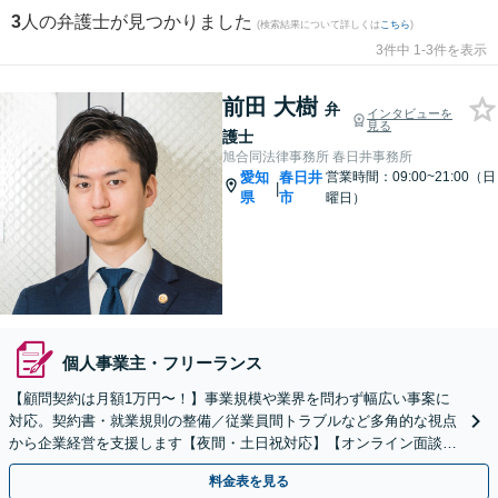
3
人の弁護士が見つかりました
(検索結果について詳しくは
こちら
)
3件中 1-3件を表示
前田 大樹
弁
インタビューを
見る
護士
旭合同法律事務所 春日井事務所
愛知
春日井
営業時間：09:00~21:00（日
|
県
市
曜日）
個人事業主・フリーランス
【顧問契約は月額1万円〜！】事業規模や業界を問わず幅広い事案に
対応。契約書・就業規則の整備／従業員間トラブルなど多角的な視点
から企業経営を支援します【夜間・土日祝対応】【オンライン面談
可】【完全個室】
料金表を見る