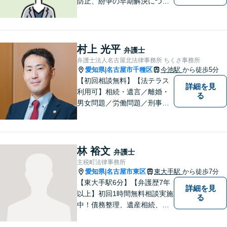
防止、紛争の早期解決につな
がります。 まずはお気軽にご
相談ください。
村上 光平
弁護士
弁護士法人名古屋北法律事務所 ちくさ事務所
愛知県
名古屋市千種区
今池駅
から徒歩5分
|
【初回相談無料】【法テラス
詳細を見
利用可】相続・遺言／離婚・
る
男女問題／労働問題／刑事事
件／借金問題に注力！依頼者
さまのお悩みに寄り添った、
質の高いリーガルサービスを
ご提供。小さなお困り事でも
林 裕文
弁護士
構いません【夜間・休日面
主税町法律事務所
談】【完全個室】【今池駅3
愛知県
名古屋市東区
東大手駅
から徒歩7分
|
分】
【東大手駅6分】【弁護歴7年
詳細を見
以上】初回1時間無料相談実施
る
中！債務整理、遺産相続、離
婚分野で実績多数の弁護士。
地域の皆様に寄り添い、明る