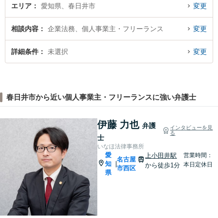
エリア
愛知県、春日井市
変更
相談内容
企業法務、個人事業主・フリーランス
変更
詳細条件
未選択
変更
春日井市から近い個人事業主・フリーランスに強い弁護士
伊藤 力也
弁護
インタビューを見
る
士
いなほ法律事務所
愛
上小田井駅
営業時間：
名古屋
知
|
本日定休日
から徒歩1分
市西区
県