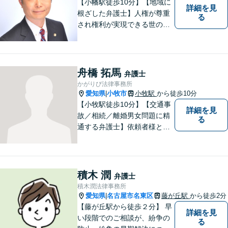
【小幡駅徒歩10分】【地域に
詳細を見
根ざした弁護士】人権が尊重
る
され権利が実現できる世の中
を作っていけたらと考えてい
ます。刑事事件／借金問題／
離婚問題／労働問題／交通事
故など、幅広く対応可能。
舟橋 拓馬
弁護士
【夜間／休日対応可能】お悩
かがりび法律事務所
みの方はどうぞお気軽にご相
愛知県
小牧市
小牧駅
から徒歩10分
|
談ください。
【小牧駅徒歩10分】【交通事
詳細を見
故／相続／離婚男女問題に精
る
通する弁護士】依頼者様との
コミュニケーションを大切に
し、本質的な解決を目指しま
す。堅苦しくない雰囲気で、
分かりやすい説明を心がけま
積木 潤
弁護士
す。お気軽にご相談くださ
積木潤法律事務所
い！
愛知県
名古屋市名東区
藤が丘駅
から徒歩2分
|
【藤が丘駅から徒歩２分】 早
詳細を見
い段階でのご相談が、紛争の
る