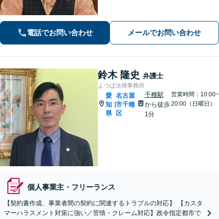
題】医療事故の経験豊富。慰謝料請
求、事故調査など対応【不動産・住ま
い】不動産は高額な財産が関わる問
電話でお問い合わせ
メールでお問い合わせ
題。関連士業と連携し、円滑な解決を
目指します
鈴木 隆史
弁護士
よつば法律事務所
千種駅
営業時間：10:00~
愛
名古屋
20:00（日曜日）
知
市千種
から徒歩
|
県
区
1分
個人事業主・フリーランス
【契約書作成、事業者間の契約に関連するトラブルの対応】 【カスタ
マーハラスメント対策に強い／苦情・クレーム対応】政令指定都市で