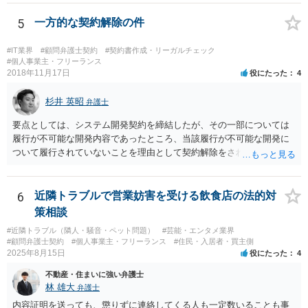
補償し、その補償分を損害として外注先に賠償請求することになるで
しょう。
5
一方的な契約解除の件
#IT業界
#顧問弁護士契約
#契約書作成・リーガルチェック
#個人事業主・フリーランス
2018年11月17日
役にたった
4
杉井 英昭
弁護士
要点としては、システム開発契約を締結したが、その一部については
履行が不可能な開発内容であったところ、当該履行が不可能な開発に
ついて履行されていないことを理由として契約解除をされた。そこ
で、既に開発を完了したものについての請負代金を請求できるか、と
いうご質問であると理解しました。 まず、「物理的にできない開発で
一方的に契約不履行のように伝えられ」とのことですが、「物理的に
6
近隣トラブルで営業妨害を受ける飲食店の法的対
できない」と真に言えるのかどうか、なぜ「物理的にできない開発」
策相談
を請け負うことになったのかが問題です。 もし、「物理的にできな
#近隣トラブル（隣人・騒音・ペット問題）
#芸能・エンタメ業界
い」という意味が、単に「契約に記載された納期では間に合わない」
#顧問弁護士契約
#個人事業主・フリーランス
#住民・入居者・買主側
ということであれば、それは単純に履行遅滞を理由とする債務不履行
2025年8月15日
役にたった
4
ですから、契約解除は有効です。 「物理的にできない」が、そもそも
不動産・住まいに強い弁護士
そのような開発は理論的に不可能（例えば、タイムマシンを作るとい
林 雄大
弁護士
う契約等）であれば、契約自体が無効になる可能性があります。 いず
れの場合であっても、結局は、上記の「物理的にできない」部分を除
内容証明を送っても、懲りずに連絡してくる人も一定数いることも事