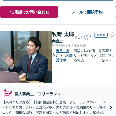
電話でお問い合わせ
メールで面談予約
牧野 太郎
愛知県
インタビュ
ーを見る
弁護士
牧野太郎経営法律事務所
営業時
春日井市
面談方法(対面・電
からも相談
話・ビデオなど)は
間：本日
受付中
応相談
定休日
個人事業主・フリーランス
【東海エリア対応】【初回相談無料】企業・フリーランスのパートナ
ーとして尽力！クレーム対応／取引先との交渉・契約書のリーガルチ
ェック／売掛金回収／問題社員対応など幅広く対応します。知的財産