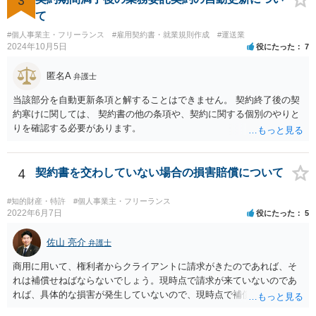
3
す。
て
#個人事業主・フリーランス
#雇用契約書・就業規則作成
#運送業
2024年10月5日
役にたった
7
匿名A
弁護士
当該部分を自動更新条項と解することはできません。 契約終了後の契
約寒けに関しては、 契約書の他の条項や、契約に関する個別のやりと
りを確認する必要があります。
4
契約書を交わしていない場合の損害賠償について
#知的財産・特許
#個人事業主・フリーランス
2022年6月7日
役にたった
5
佐山 亮介
弁護士
商用に用いて、権利者からクライアントに請求がきたのであれば、そ
れは補償せねばならないでしょう。現時点で請求が来ていないのであ
れば、具体的な損害が発生していないので、現時点で補償の必要はあ
りません。 なお、補償の問題が生じたときは、貴社がクライアントに