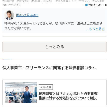
#副業詐欺
#抗告訴訟（処分取り消し等）
#個人事業主・フリーランス
#脱税事件
2022年4月6日
役にたった
8
岡部 将吾
弁護士
時間がなく大変かもしれませんが、取り調べ前に一度弁護士に相談さ
れた方が良いです。
もっとみる
個人事業主・フリーランスに関連する法律相談コラム
企業法務
税務調査とは？おもな流れと必要書類、
指摘に対する対処法などについて解説