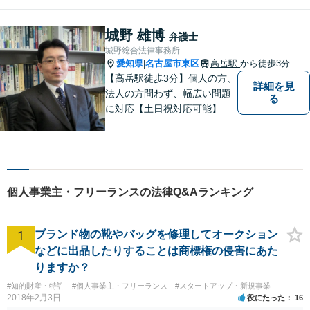
い未来を目指し尽力します。
まずはお気軽にご相談くださ
城野 雄博
弁護士
い！【駐車場近く】
城野総合法律事務所
愛知県
名古屋市東区
高岳駅
から徒歩3分
|
【高岳駅徒歩3分】個人の方、
詳細を見
法人の方問わず、幅広い問題
る
に対応【土日祝対応可能】
個人事業主・フリーランスの法律Q&Aランキング
1
ブランド物の靴やバッグを修理してオークション
などに出品したりすることは商標権の侵害にあた
りますか？
#知的財産・特許
#個人事業主・フリーランス
#スタートアップ・新規事業
2018年2月3日
役にたった
16