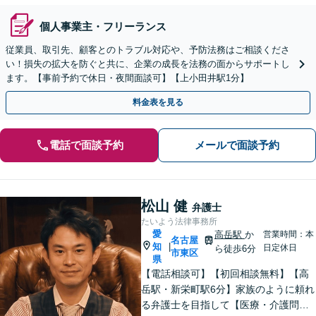
個人事業主・フリーランス
従業員、取引先、顧客とのトラブル対応や、予防法務はご相談くださ
い！損失の拡大を防ぐと共に、企業の成長を法務の面からサポートし
ます。【事前予約で休日・夜間面談可】【上小田井駅1分】
料金表を見る
電話で面談予約
メールで面談予約
松山 健
弁護士
たいよう法律事務所
愛
高岳駅
か
営業時間：本
名古屋
知
|
日定休日
ら徒歩6分
市東区
県
【電話相談可】【初回相談無料】【高
岳駅・新栄町駅6分】家族のように頼れ
る弁護士を目指して【医療・介護問