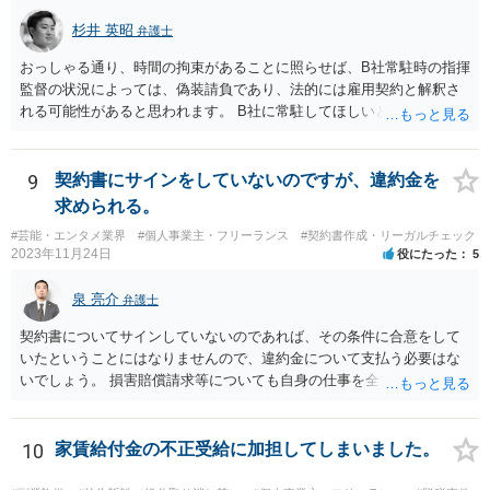
越的地位の濫⽤に関して，不当に不利益を与えるか否かは，課される
杉井 英昭
義務等の内容や期間が⽬的に照らして過⼤であるか，与える不利益の
弁護士
程度，代償措置の有無やその⽔準，あらかじめ⼗分な協議が⾏われた
おっしゃる通り、時間の拘束があることに照らせば、B社常駐時の指揮
か等を考慮の上，個別具体的に判断される」という指摘もなされてい
監督の状況によっては、偽装請負であり、法的には雇用契約と解釈さ
るので、ご事案に応じ、挙げられている事情を具体的に検討して行く
れる可能性があると思われます。 B社に常駐してほしいと先方が求め
必要があります。 なお、退所等で事務所側と揉めるようであれば、弁
る理由がコミュニケーションをしやすいからであるとするのであれ
護士に直接相談・依頼し、事務所側と交渉にあたってもらう方法もあ
ば、折衷的な提案として、「突発的な質問に対応できるように、基本
るかと思います。 （参考）「⼈材分野における公正取引委員会の取
的には１０時〜１９時はできるだけB社にいるよう努力はします。た
9
契約書にサインをしていないのですが、違約金を
組」（令和元年９月２５日 公正取引委員会）６頁 https://www.jftc.g
だ、他の仕事もありますので、必ずその条件を守れるとは限りません
求められる。
o.jp/houdou/kouenkai/190925kondan_file/siryou2.pdf
し、B社常駐時であっても本件以外の仕事もさせてもらうことになりま
#芸能・エンタメ業界
#個人事業主・フリーランス
#契約書作成・リーガルチェック
す。」というものが考えられます。 その提案すら断られるようであれ
2023年11月24日
役にたった
5
ば、ちょっと危険な会社だというシグナルと考えるべきでしょう。
泉 亮介
弁護士
契約書についてサインしていないのであれば、その条件に合意をして
いたということにはなりませんので、違約金について支払う必要はな
いでしょう。 損害賠償請求等についても自身の仕事を全て処理してか
ら辞めるのであれば一般的には負担義務はないかと思われます。
10
家賃給付金の不正受給に加担してしまいました。