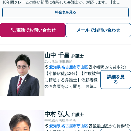
10年間クレームの多い部署に在籍した弁護士が、対応します。【出張
相談・WEB面談対応】【休日・夜間相談可】
料金表を見る
電話でお問い合わせ
メールでお問い合わせ
山中 千昌
弁護士
みつる法律事務所
愛知県
名古屋市守山区
小幡駅
から徒歩2分
|
【小幡駅徒歩2分】【詐欺被害
詳細を見
に精通する弁護士】依頼者様
る
のお言葉をよく聞き、お気持
ちを尊重した弁護を行いま
す。共に悩み、最適な解決へ
と導いてまいります。まずは
お気軽にご相談ください。
中村 弘人
弁護士
【土日・祝日も予約で対応
中村総合法律事務所
可】
愛知県
名古屋市守山区
瓢箪山駅
から徒歩6分
|