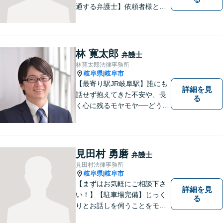
通する弁護士】依頼者様との
コミュニケーションを大切に
し、本質的な解決を目指しま
す。堅苦しくない雰囲気で、
分かりやすい説明を心がけま
林 寛太郎
弁護士
す。お気軽にご相談くださ
林寛太郎法律事務所
い！
岐阜県
岐阜市
|
【最寄り駅JR岐阜駅】誰にも
詳細を見
話せず抱えてきた不安や、長
る
く心に残るモヤモヤ──どうぞ
安心してお聞かせください。
あなたの想いに丁寧に寄り添
いながら、これからの一歩を
一緒に見つけていきます。
見田村 勇磨
弁護士
【丁寧なヒアリング】【地域
見田村法律事務所
密着型の法律事務所】
岐阜県
岐阜市
|
【まずはお気軽にご相談下さ
詳細を見
い！】【駐車場完備】じっく
る
りとお話しを伺うことをモッ
トーにしております。