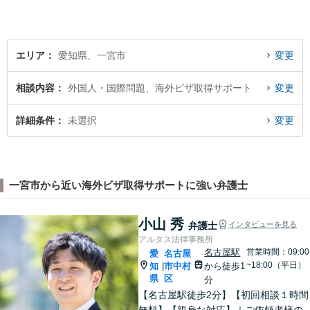
書多数】【法テラス可】
エリア
愛知県、一宮市
変更
相談内容
外国人・国際問題、海外ビザ取得サポート
変更
詳細条件
未選択
変更
一宮市から近い海外ビザ取得サポートに強い弁護士
小山 秀
弁護士
インタビューを見る
アルタス法律事務所
名古屋駅
営業時間：09:00
愛
名古屋
~18:00（平日）
知
市中村
から徒歩1
|
県
区
分
【名古屋駅徒歩2分】【初回相談１時間
無料】【親身な対応】｜ご依頼者様の