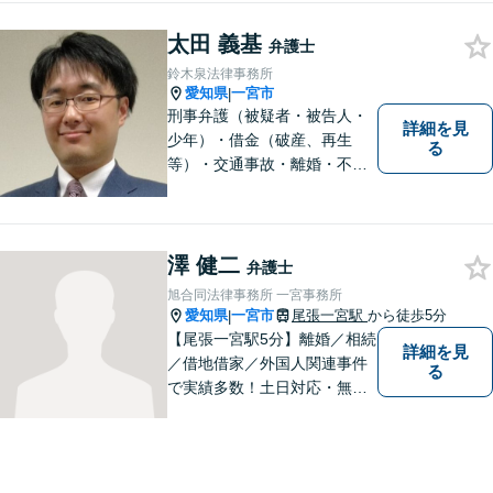
太田 義基
弁護士
鈴木泉法律事務所
愛知県
一宮市
|
刑事弁護（被疑者・被告人・
詳細を見
少年）・借金（破産、再生
る
等）・交通事故・離婚・不貞
慰謝料・不動産に関するトラ
ブル（明渡し、賃料未払い、
売買等）・親族関係を巡るト
ラブル（相続、遺言等）・犯
澤 健二
弁護士
罪被害者対応を主に取り扱っ
旭合同法律事務所 一宮事務所
ております
愛知県
一宮市
尾張一宮駅
から徒歩5分
|
【尾張一宮駅5分】離婚／相続
詳細を見
／借地借家／外国人関連事件
る
で実績多数！土日対応・無料
電話相談◎皆様の抱える問題
の背景を理解し、最適な解決
方法をご提案・実行いたしま
す。お気軽にご相談を！【著