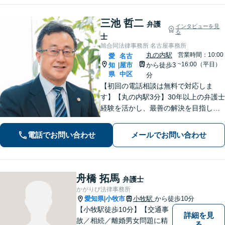
三池 哲二
弁護
インタビューを見
る
士
旭合同法律事務所 名古屋事務所
丸の内駅
営業時間：10:00
愛
名古
~16:00（平日）
知
屋市
から徒歩3
|
県
中区
分
【初回の電話相談は無料で対応しま
す】【丸の内駅3分】30年以上の弁護士
経験を活かし、最善の解決を目指しま
す【交通事故】示談金の大幅な増額に
向けて尽力【労働問題】証拠集め・準
電話でお問い合わせ
メールでお問い合わせ
備から親身にサポート【他士業と連
携】
舟橋 拓馬
弁護士
かがりび法律事務所
愛知県
小牧市
小牧駅
から徒歩10分
|
【小牧駅徒歩10分】【交通事
詳細を見
故／相続／離婚男女問題に精
る