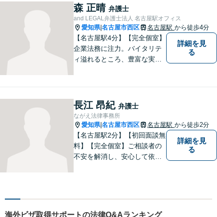
休日・時間外対応可】
森 正晴
弁護士
and LEGAL弁護士法人 名古屋駅オフィス
愛知県
名古屋市西区
名古屋駅
から徒歩4分
|
【名古屋駅4分】【完全個室】
詳細を見
企業法務に注力。バイタリテ
る
ィ溢れるところ、豊富な実
績、気軽に相談できるところ
がアピールポイントです。お
悩みの方は是非ご相談くださ
い。
長江 昂紀
弁護士
ながえ法律事務所
愛知県
名古屋市西区
名古屋駅
から徒歩2分
|
【名古屋駅2分】【初回面談無
詳細を見
料】【完全個室】ご相談者の
る
不安を解消し、安心して依頼
いただけるよう、わかりやす
い費用体系を心がけ、事前に
しっかりと説明を行います。
依頼者の気持ちに寄り添い、
最適な解決策をご提案するこ
海外ビザ取得サポートの法律Q&Aランキング