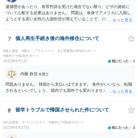
逮捕歴があったり、有罪判決を受けた場合でない限り、ビザの発給に
ついて心配する必要はありません。 問題は、単身でアメリカに入国し
ようとする若い女性の入国拒否が増えていることで、目的・滞在期
間・訪問予定の都市名・会う予定の人物・帰りの航空券の有無・過去
に渡米歴がある場合には過去に訪問した場所等を細かく聞かれ、その
中に矛盾があると入国を拒否される事例が実際に数多く見聞きされて
7
個人再生手続き後の海外移住について
いることです。 特に英語が堪能でない場合は注意が必要かと思いま
す。
#個人再生
#個人・プライベート
#入管書類の申請サポート
#海外ビザ取得サポート
2022年8月1日
役にたった
1
内藤 政信
弁護士
問題ありません。 韓国から支払いはできます。 条件がいいなら、転職
されるといいでしょう。 国内でも国外でも変わりません。
8
留学トラブルで帰国させられた件について
#不法滞在・オーバーステイ
#海外ビザ取得サポート
2023年6月27日
役にたった
2