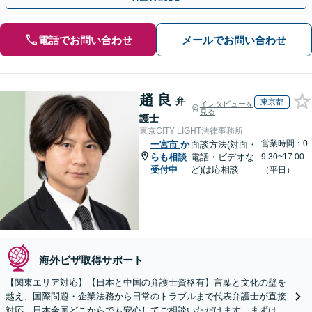
電話でお問い合わせ
メールでお問い合わせ
趙 良
弁
東京都
インタビューを
見る
護士
東京CITY LIGHT法律事務所
営業時間：0
一宮市
か
面談方法(対面・
らも相談
電話・ビデオな
9:30~17:00
受付中
ど)は応相談
（平日）
海外ビザ取得サポート
【関東エリア対応】【日本と中国の弁護士資格有】言葉と文化の壁を
越え、国際問題・企業法務から日常のトラブルまで代表弁護士が直接
対応。日本全国どこからでも安心してご相談いただけます。まずは一