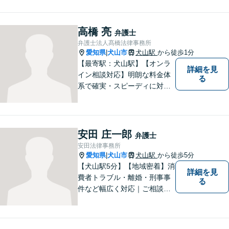
高橋 亮
弁護士
弁護士法人髙橋法律事務所
愛知県
犬山市
犬山駅
から徒歩1分
|
【最寄駅：犬山駅】【オンラ
詳細を見
イン相談対応】明朗な料金体
る
系で確実・スピーディに対応
します。離婚問題／刑事事件
／企業法務／ネット問題／労
働問題など、幅広いトラブル
に対応します。【初回相談無
安田 庄一郎
弁護士
料】法律トラブルでお悩みの
安田法律事務所
方は、お気軽にご相談くださ
愛知県
犬山市
犬山駅
から徒歩5分
|
い。
【犬山駅5分】【地域密着】消
詳細を見
費者トラブル・離婚・刑事事
る
件など幅広く対応｜ご相談者
のお話を丁寧に伺い、一人ひ
とりに合った最適な解決方法
をご提案します【事前予約で