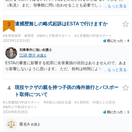
（私見） また、領事館に問い合わせることも必要でしょう。
3
逮捕歴無しの略式起訴はESTAで行けますか
#名誉毀損罪・侮辱罪
#海外ビザ取得サポート
#入管書類の申請サポート
2023年12月14日
役にたった
4
刑事事件に強い弁護士
江頭 啓介
弁護士
ESTAの審査に影響する犯罪に名誉棄損の項目はありませんので、あま
り影響しないように思います。 ただ、前科は時間により消えません。
4
現役ヤクザの親を持つ子供の海外旅行とパスポー
ト取得について
#入管書類の申請サポート
#外国人の訴訟支援
#入管対応・外国人との交渉
#海外ビザ取得サポート
2024年8月28日
役にたった
1
匿名A
弁護士