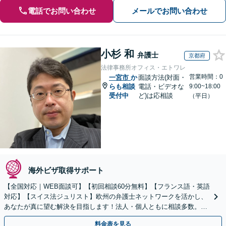
電話でお問い合わせ
メールでお問い合わせ
小杉 和
弁護士
京都府
法律事務所オフィス・エトワレ
営業時間：0
一宮市
か
面談方法(対面・
らも相談
電話・ビデオな
9:00~18:00
受付中
ど)は応相談
（平日）
海外ビザ取得サポート
【全国対応｜WEB面談可】【初回相談60分無料】【フランス語・英語
対応】【スイス法ジュリスト】欧州の弁護士ネットワークを活かし、
あなたが真に望む解決を目指します！法人・個人ともに相談多数。細
やかな連絡と粘り強い交渉を徹底【休日・夜間相談可】
料金表を見る