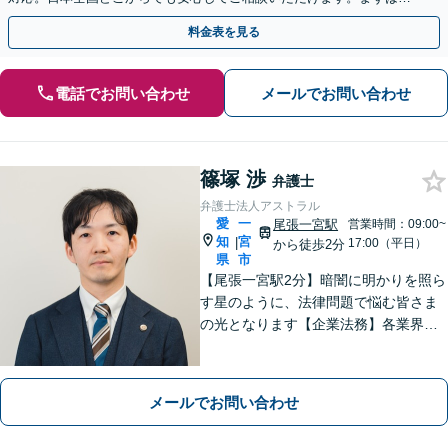
歩を踏み出してみませんか。【初回相談無料】
料金表を見る
電話でお問い合わせ
メールでお問い合わせ
篠塚 渉
弁護士
弁護士法人アストラル
愛
一
尾張一宮駅
営業時間：09:00~
知
宮
|
17:00（平日）
から徒歩2分
県
市
【尾張一宮駅2分】暗闇に明かりを照ら
す星のように、法律問題で悩む皆さま
の光となります【企業法務】各業界特
有の事情にも配慮し、最適なアドバイ
スを【離婚問題】女性弁護士在籍／証
拠収集・協議前〜紛争段階、どのフェ
メールでお問い合わせ
ーズにも対応【完全個室】