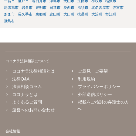
一宮市
瀬戸市
春日井市
津島市
犬山市
江南市
小牧市
稲沢市
尾張旭市
岩倉市
豊明市
日進市
愛西市
清須市
北名古屋市
弥富市
あま市
長久手市
東郷町
豊山町
大口町
扶桑町
大治町
蟹江町
飛島村
ココナラ法律相談について
ココナラ法律相談とは
ご意見・ご要望
法律Q&A
利用規約
法律相談コラム
プライバシーポリシー
ココナラとは
外部送信ポリシー
よくあるご質問
掲載をご検討の弁護士の方
へ
運営へのお問い合わせ
会社情報