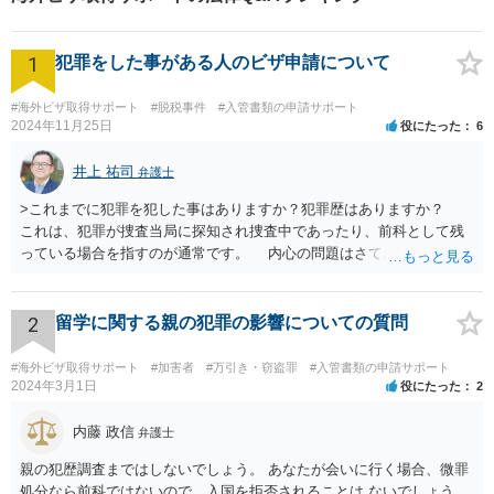
とを大切にしています。
1
犯罪をした事がある人のビザ申請について
#海外ビザ取得サポート
#脱税事件
#入管書類の申請サポート
2024年11月25日
役にたった
6
井上 祐司
弁護士
>これまでに犯罪を犯した事はありますか？犯罪歴はありますか？
これは、犯罪が捜査当局に探知され捜査中であったり、前科として残
っている場合を指すのが通常です。 内心の問題はさておき、ご質問
の状況であれば「いいえ」と回答するのがセオリーかと思います。
2
留学に関する親の犯罪の影響についての質問
#海外ビザ取得サポート
#加害者
#万引き・窃盗罪
#入管書類の申請サポート
2024年3月1日
役にたった
2
内藤 政信
弁護士
親の犯歴調査まではしないでしょう。 あなたが会いに行く場合、微罪
処分なら前科ではないので、入国を拒否されることは ないでしょう。