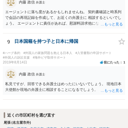
内藤 政信
弁護士
エージェントに落ち度があるかもしれませんね。 契約書確認と時系列
で会話の再現記録を作成して、お近くの弁護士に 相談するといいでし
ょう。 エージェントに責任があれば、慰謝料請求他になるでしょう。
9
日本国籍を持つ子と日本に帰国
#ハーグ条約
#外国人の家族問題を抱える日本人
#入管書類の申請サポート
#外国人の訴訟支援
#海外ビザ取得サポート
2019年8月14日
役にたった
1
内藤 政信
弁護士
私見ですが、回答できる弁護士はめったにいないでしょう。 現地日本
大使館か現地の弁護士に相談することになるでしょう。
近くの市区町村を選び直す
尾張 (名古屋市外)