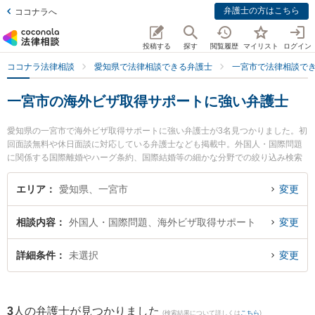
弁護士の方はこちら
ココナラへ
投稿する
探す
閲覧履歴
マイリスト
ログイン
ココナラ法律相談
愛知県で法律相談できる弁護士
一宮市で法律相談で
一宮市の海外ビザ取得サポートに強い弁護士
愛知県の一宮市で海外ビザ取得サポートに強い弁護士が3名見つかりました。初
回面談無料や休日面談に対応している弁護士なども掲載中。外国人・国際問題
に関係する国際離婚やハーグ条約、国際結婚等の細かな分野での絞り込み検索
もでき便利です。特に弁護士法人アストラルの篠塚 渉弁護士や鈴木泉法律事務
所の太田 義基弁護士、旭合同法律事務所 一宮事務所の澤 健二弁護士のプロフ
エリア
愛知県、一宮市
変更
ィール情報や弁護士費用、強みなどが注目されています。『一宮市で土日や夜
間に発生した海外ビザ取得サポートのトラブルを今すぐに弁護士に相談した
相談内容
外国人・国際問題、海外ビザ取得サポート
変更
い』『海外ビザ取得サポートのトラブル解決の実績豊富な近くの弁護士を検索
したい』『初回相談無料で海外ビザ取得サポートを法律相談できる一宮市内の
弁護士に相談予約したい』などでお困りの相談者さんにおすすめです。
詳細条件
未選択
変更
3
人の弁護士が見つかりました
(検索結果について詳しくは
こちら
)