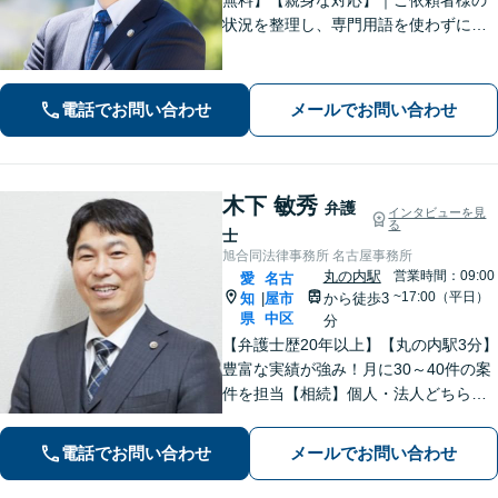
状況を整理し、専門用語を使わずに、
丁寧かつ分かりやすくご説明。【借金
問題（債務整理）】に強み。解決でき
るか悩む前にまずはご相談ください。
電話でお問い合わせ
メールでお問い合わせ
木下 敏秀
弁護
インタビューを見
る
士
旭合同法律事務所 名古屋事務所
丸の内駅
営業時間：09:00
愛
名古
~17:00（平日）
知
屋市
から徒歩3
|
県
中区
分
【弁護士歴20年以上】【丸の内駅3分】
豊富な実績が強み！月に30～40件の案
件を担当【相続】個人・法人どちらの
相談もお任せください【借金問題】双
方ともに納得する解決を目指します
電話でお問い合わせ
メールでお問い合わせ
【離婚問題】他士業と連携し多角的な
サービスを提供【初回面談無料】