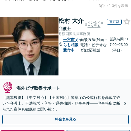
3件中 1-3件を表示
松村 大介
東京都
インタビュ
ーを見る
弁護士
舟渡国際法律事務所
営業時間：0
一宮市
か
面談方法(対面・
らも相談
電話・ビデオな
7:00~23:00
受付中
ど)は応相談
（平日）
海外ビザ取得サポート
【無罪獲得】【中文対応】【全国対応】警察庁の公式解釈を高裁で砕
いた弁護士。不法就労・入管・退去強制・刑事事件——他事務所に断
られた案件も徹底的に闘い抜く。
料金表を見る