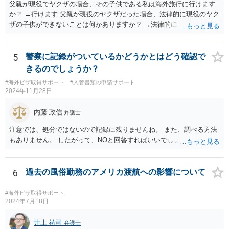
父親が現役でヤクザの場合、その子供である私は海外旅行に行けます
か？ →行けます 父親が現役のヤクザだった場合、法律的に現役のヤク
ザの子供ができないことは何かありますか？ →法律的に、ということ
であれば、ないかと思います。
5
警察に記録がついているかどうかとはどう確認で
きるのでしょうか？
#海外ビザ取得サポート
#入管書類の申請サポート
2024年11月28日
内藤 政信
弁護士
注意では、処分ではないので記録に残りませんね。 また、調べる方法
もありません。 したがって、NOと回答すればいいでしょう。
6
過去の風俗勤務のアメリカ渡航への影響について
#海外ビザ取得サポート
2024年7月18日
井上 祐司
弁護士