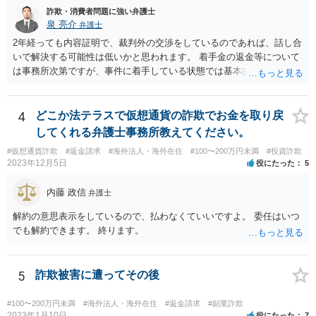
詐欺・消費者問題に強い弁護士
泉 亮介
弁護士
2年経っても内容証明で、裁判外の交渉をしているのであれば、話し合
いで解決する可能性は低いかと思われます。 着手金の返金等について
は事務所次第ですが、事件に着手している状態では基本的に返金に応
じてくれない事務所が多いかと思われます。 依頼している弁護士に
は、現状や今後どう動くのか、回収可能性についてどのような見込み
か等疑問や不安に思っていることは確認をされた方が良いでしょう。
4
どこか法テラスで仮想通貨の詐欺でお金を取り戻
してくれる弁護士事務所教えてください。
#仮想通貨詐欺
#返金請求
#海外法人・海外在住
#100〜200万円未満
#投資詐欺
2023年12月5日
役にたった
5
内藤 政信
弁護士
解約の意思表示をしているので、払わなくていいですよ。 委任はいつ
でも解約できます。 終ります。
5
詐欺被害に遭ってその後
#100〜200万円未満
#海外法人・海外在住
#返金請求
#副業詐欺
2023年1月10日
役にたった
7