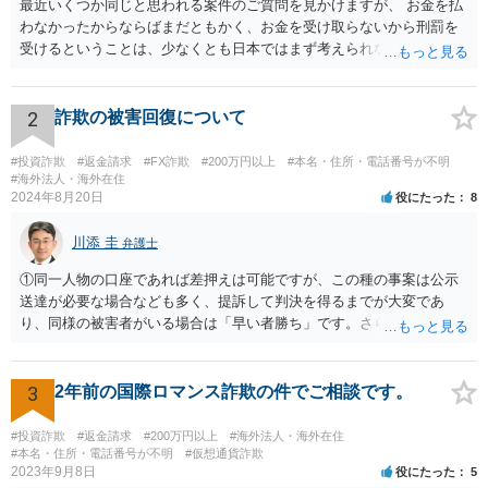
最近いくつか同じと思われる案件のご質問を見かけますが、 お金を払
わなかったからならばまだともかく、お金を受け取らないから刑罰を
受けるということは、少なくとも日本ではまず考えられないように思
われます。 相手方への対応等せず、地元の警察への被害相談等行かれ
てみてください。
2
詐欺の被害回復について
#投資詐欺
#返金請求
#FX詐欺
#200万円以上
#本名・住所・電話番号が不明
#海外法人・海外在住
2024年8月20日
役にたった
8
川添 圭
弁護士
①同一人物の口座であれば差押えは可能ですが、この種の事案は公示
送達が必要な場合なども多く、提訴して判決を得るまでが大変であ
り、同様の被害者がいる場合は「早い者勝ち」です。さらに詳しい事
情が必要ですが、仮差押えを含めて一刻も早く動いた方がよいと思わ
れます。 ②わかりません。その法人が特定できるかどうかが問題で
す。調査が必要ですので、弁護士へ相談した方がよいと思います。
3
2年前の国際ロマンス詐欺の件でご相談です。
#投資詐欺
#返金請求
#200万円以上
#海外法人・海外在住
#本名・住所・電話番号が不明
#仮想通貨詐欺
2023年9月8日
役にたった
5