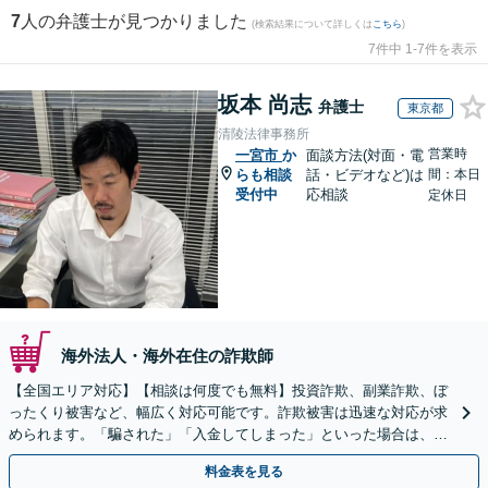
7
人の弁護士が見つかりました
(検索結果について詳しくは
こちら
)
7件中 1-7件を表示
坂本 尚志
弁護士
東京都
清陵法律事務所
営業時
一宮市
か
面談方法(対面・電
らも相談
話・ビデオなど)は
間：本日
受付中
応相談
定休日
海外法人・海外在住の詐欺師
【全国エリア対応】【相談は何度でも無料】投資詐欺、副業詐欺、ぼ
ったくり被害など、幅広く対応可能です。詐欺被害は迅速な対応が求
められます。「騙された」「入金してしまった」といった場合は、お
早めにご相談ください。【電話・メール・WEB相談可】
料金表を見る