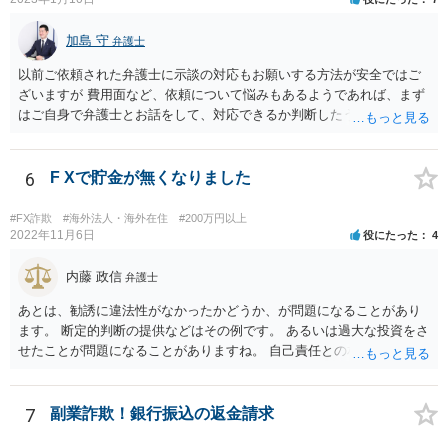
加島 守
弁護士
以前ご依頼された弁護士に示談の対応もお願いする方法が安全ではご
ざいますが 費用面など、依頼について悩みもあるようであれば、まず
はご自身で弁護士とお話をして、対応できるか判断したうえで、 弁護
士への依頼を検討することも可能かと思います。 １度相手方弁護士と
話をしてから、こちらも法律相談で１度弁護士に相談する方法もあり
ますので。 一番安全なのは弁護士に示談交渉の依頼をする方法です
6
F Xで貯金が無くなりました
が、ご事情あるようであれば ご自身で対応する方法もご検討いただい
てもいいかもしれません。
#FX詐欺
#海外法人・海外在住
#200万円以上
2022年11月6日
役にたった
4
内藤 政信
弁護士
あとは、勧誘に違法性がなかったかどうか、が問題になることがあり
ます。 断定的判断の提供などはその例です。 あるいは過大な投資をさ
せたことが問題になることがありますね。 自己責任との相関関係です
ね。 先物取引の事例などが参考になるので、弁護士を探してみるとい
いでしょう。
7
副業詐欺！銀行振込の返金請求