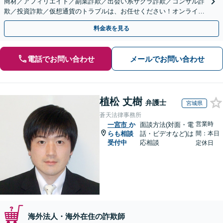
商材／アフィリエイト／副業詐欺／出会い系サクラ詐欺／コンサル詐
欺／投資詐欺／仮想通貨のトラブルは、お任せください！オンライン
のみで解決も可能！
料金表を見る
電話でお問い合わせ
メールでお問い合わせ
植松 丈樹
弁護士
宮城県
蒼天法律事務所
営業時
一宮市
か
面談方法(対面・電
らも相談
話・ビデオなど)は
間：本日
受付中
応相談
定休日
海外法人・海外在住の詐欺師