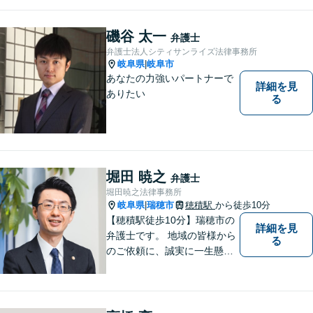
てサポートさせて頂きます。
お気軽にご相談下さい。
磯谷 太一
弁護士
弁護士法人シティサンライズ法律事務所
岐阜県
岐阜市
|
あなたの力強いパートナーで
詳細を見
ありたい
る
堀田 暁之
弁護士
堀田暁之法律事務所
岐阜県
瑞穂市
穂積駅
から徒歩10分
|
【穂積駅徒歩10分】瑞穂市の
詳細を見
弁護士です。 地域の皆様から
る
のご依頼に、誠実に一生懸命
に取り組みます。2015年の弁
護士登録以来、刑事事件や交
通事故・慰謝料・借金問題を
はじめとする民事事件に対応