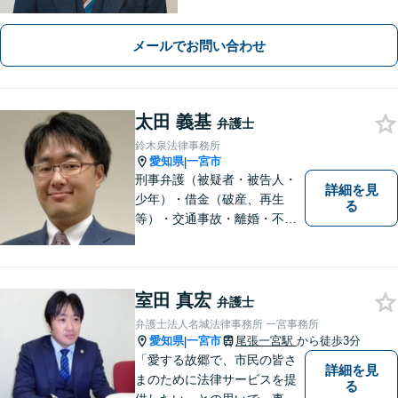
スを【離婚問題】女性弁護士在籍／証
拠収集・協議前〜紛争段階、どのフェ
メールでお問い合わせ
ーズにも対応【完全個室】
太田 義基
弁護士
鈴木泉法律事務所
愛知県
一宮市
|
刑事弁護（被疑者・被告人・
詳細を見
少年）・借金（破産、再生
る
等）・交通事故・離婚・不貞
慰謝料・不動産に関するトラ
ブル（明渡し、賃料未払い、
売買等）・親族関係を巡るト
ラブル（相続、遺言等）・犯
室田 真宏
弁護士
罪被害者対応を主に取り扱っ
弁護士法人名城法律事務所 一宮事務所
ております
愛知県
一宮市
尾張一宮駅
から徒歩3分
|
「愛する故郷で、市民の皆さ
詳細を見
まのために法律サービスを提
る