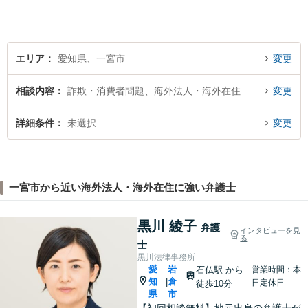
エリア
愛知県、一宮市
変更
相談内容
詐欺・消費者問題、海外法人・海外在住
変更
詳細条件
未選択
変更
一宮市から近い海外法人・海外在住に強い弁護士
黒川 綾子
弁護
インタビューを見
る
士
黒川法律事務所
愛
岩
石仏駅
から
営業時間：本
知
倉
|
日定休日
徒歩10分
県
市
【初回相談無料】地元出身の弁護士が