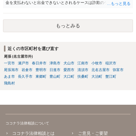
金を支払わないと出金できないとされるケースは詐欺のケースで非常
に多いです。 追加で支払いをすることはせず、警察に相談の上、必要
であれば弁護士に相談されると良いでしょう。 ただ、こうした類型の
場合返金が難しいケースが多いため弁護士を立てるかどうかは慎重に
もっとみる
検討されると良いでしょう。
近くの市区町村を選び直す
尾張 (名古屋市外)
一宮市
瀬戸市
春日井市
津島市
犬山市
江南市
小牧市
稲沢市
尾張旭市
岩倉市
豊明市
日進市
愛西市
清須市
北名古屋市
弥富市
あま市
長久手市
東郷町
豊山町
大口町
扶桑町
大治町
蟹江町
飛島村
ココナラ法律相談について
ココナラ法律相談とは
ご意見・ご要望