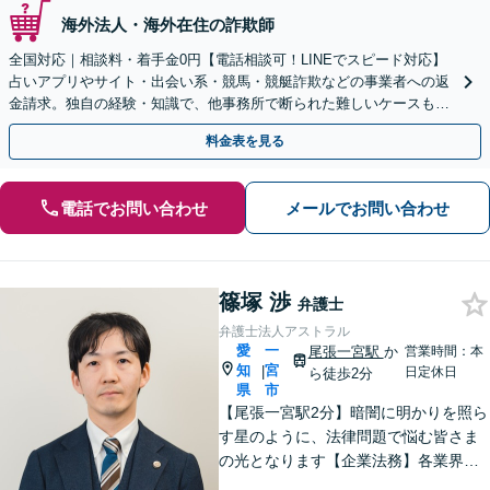
海外法人・海外在住の詐欺師
全国対応｜相談料・着手金0円【電話相談可！LINEでスピード対応】
占いアプリやサイト・出会い系・競馬・競艇詐欺などの事業者への返
金請求。独自の経験・知識で、他事務所で断られた難しいケースも解
決に導いた実績あり。まずはお気軽にご相談ください
料金表を見る
電話でお問い合わせ
メールでお問い合わせ
篠塚 渉
弁護士
弁護士法人アストラル
愛
一
尾張一宮駅
か
営業時間：本
知
宮
|
日定休日
ら徒歩2分
県
市
【尾張一宮駅2分】暗闇に明かりを照ら
す星のように、法律問題で悩む皆さま
の光となります【企業法務】各業界特
有の事情にも配慮し、最適なアドバイ