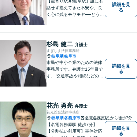
【最寄り駅JR岐阜駅】誰にも
詳細を見
話せず抱えてきた不安や、長
る
く心に残るモヤモヤ──どうぞ
安心してお聞かせください。
あなたの想いに丁寧に寄り添
いながら、これからの一歩を
一緒に見つけていきます。
杉島 健二
弁護士
【丁寧なヒアリング】【地域
すぎしま法律事務所
密着型の法律事務所】
岐阜県
岐阜市
|
市民や中小企業のための法律
詳細を見
事務所です。弁護士15年目で
る
す。 交通事故や相続などの相
談料は、初回無料です。 交通
事故などの民事事件や、相続
などの家事事件を解決してき
ました。特に交通事故では多
花光 勇亮
弁護士
くの後遺障害事故や死亡事故
花光総合法律事務所
を解決してきました。
岐阜県
各務原市
名電各務原駅
から徒歩7分
|
【名電各務原駅 徒歩7分】
詳細を見
【分割払い利用可】事件対応
る