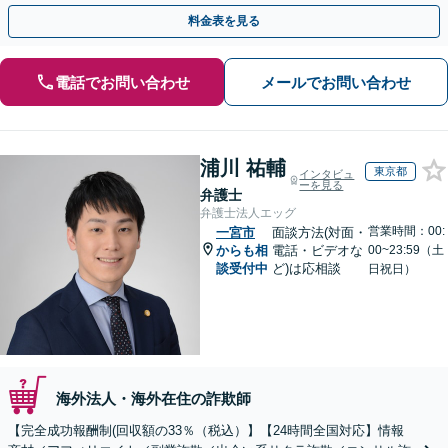
金が得られるよう尽力します！
料金表を見る
電話でお問い合わせ
メールでお問い合わせ
浦川 祐輔
東京都
インタビュ
ーを見る
弁護士
弁護士法人エッグ
営業時間：00:
一宮市
面談方法(対面・
からも相
電話・ビデオな
00~23:59（土
談受付中
ど)は応相談
日祝日）
海外法人・海外在住の詐欺師
【完全成功報酬制(回収額の33％（税込）】【24時間全国対応】情報