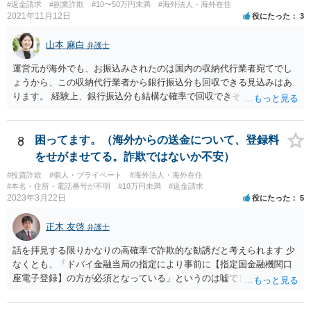
#返金請求
#副業詐欺
#10〜50万円未満
#海外法人・海外在住
2021年11月12日
役にたった
3
山本 麻白
弁護士
運営元が海外でも、お振込みされたのは国内の収納代行業者宛てでし
ょうから、この収納代行業者から銀行振込分も回収できる見込みはあ
ります。 経験上、銀行振込分も結構な確率で回収できそうな事案にお
見受けいたしますが、今ご相談されている先生が難しいとおっしゃる
以上、何か難しい事情があるのかもしれません。
8
困ってます。（海外からの送金について、登録料
をせがませてる。詐欺ではないか不安）
#投資詐欺
#個人・プライベート
#海外法人・海外在住
#本名・住所・電話番号が不明
#10万円未満
#返金請求
2023年3月22日
役にたった
5
正木 友啓
弁護士
話を拝見する限りかなりの高確率で詐欺的な勧誘だと考えられます 少
なくとも、「ドバイ金融当局の指定により事前に【指定国金融機関口
座電子登録】の方が必須となっている」というのは嘘でしょう 相手に
しないのがベストですが、どうしてもご不安であれば、近くの弁護士
に相談に行かれてください