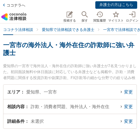
弁護士の方はこちら
ココナラへ
投稿する
探す
閲覧履歴
マイリスト
ログイン
ココナラ法律相談
愛知県で法律相談できる弁護士
一宮市で法律相談で
一宮市の海外法人・海外在住の詐欺師に強い弁
護士
愛知県の一宮市で海外法人・海外在住の詐欺師に強い弁護士が7名見つかりまし
た。初回面談無料や休日面談に対応している弁護士なども掲載中。詐欺・消費
者問題に関係する投資詐欺や副業詐欺、FX詐欺等の細かな分野での絞り込み検
索もでき便利です。特に弁護士法人アストラルの篠塚 渉弁護士や鈴木泉法律事
務所の太田 義基弁護士、弁護士法人名城法律事務所 一宮事務所の室田 真宏弁
エリア
愛知県、一宮市
変更
護士のプロフィール情報や弁護士費用、強みなどが注目されています。『一宮
市で土日や夜間に発生した海外法人・海外在住の詐欺師のトラブルを今すぐに
相談内容
詐欺・消費者問題、海外法人・海外在住
変更
弁護士に相談したい』『海外法人・海外在住の詐欺師のトラブル解決の実績豊
富な近くの弁護士を検索したい』『初回相談無料で海外法人・海外在住の詐欺
師を法律相談できる一宮市内の弁護士に相談予約したい』などでお困りの相談
詳細条件
未選択
変更
者さんにおすすめです。