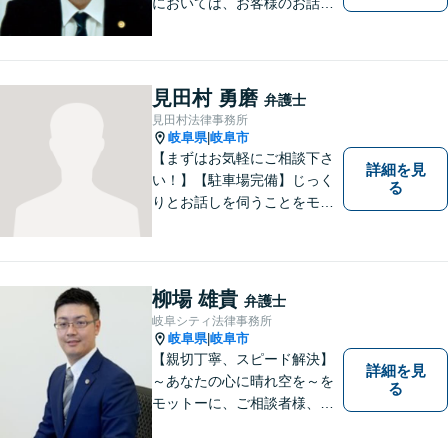
においては、お客様のお話を
丁寧に聞くこと・お客様が疑
問を抱えたままにならないよ
う分かりやすく丁寧に説明す
ることを心がけています。
見田村 勇磨
弁護士
見田村法律事務所
岐阜県
岐阜市
|
【まずはお気軽にご相談下さ
詳細を見
い！】【駐車場完備】じっく
る
りとお話しを伺うことをモッ
トーにしております。
柳場 雄貴
弁護士
岐阜シティ法律事務所
岐阜県
岐阜市
|
【親切丁寧、スピード解決】
詳細を見
～あなたの心に晴れ空を～を
る
モットーに、ご相談者様、依
頼者様の良きリーガルパート
ナーになれるよう責任を持っ