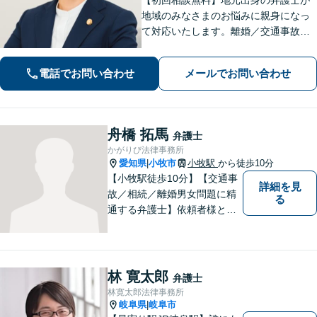
地域のみなさまのお悩みに親身になっ
て対応いたします。離婚／交通事故／
相続／借金／労働問題など、日常で起
こる法律トラブルに幅広く対応しま
電話でお問い合わせ
メールでお問い合わせ
す。お気軽にご相談ください。【法テ
ラス利用可能】
舟橋 拓馬
弁護士
かがりび法律事務所
愛知県
小牧市
小牧駅
から徒歩10分
|
【小牧駅徒歩10分】【交通事
詳細を見
故／相続／離婚男女問題に精
る
通する弁護士】依頼者様との
コミュニケーションを大切に
し、本質的な解決を目指しま
す。堅苦しくない雰囲気で、
分かりやすい説明を心がけま
林 寛太郎
弁護士
す。お気軽にご相談くださ
林寛太郎法律事務所
い！
岐阜県
岐阜市
|