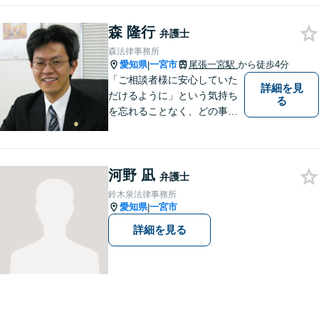
相談してもいいのか分からな
い」という方も、まずはお気
森 隆行
弁護士
軽にご相談ください。
森法律事務所
愛知県
一宮市
尾張一宮駅
から徒歩4分
|
「ご相談者様に安心していた
詳細を見
だけるように」という気持ち
る
を忘れることなく、どの事件
にも誠実に向き合っていきま
す
河野 凪
弁護士
鈴木泉法律事務所
愛知県
一宮市
|
詳細を見る