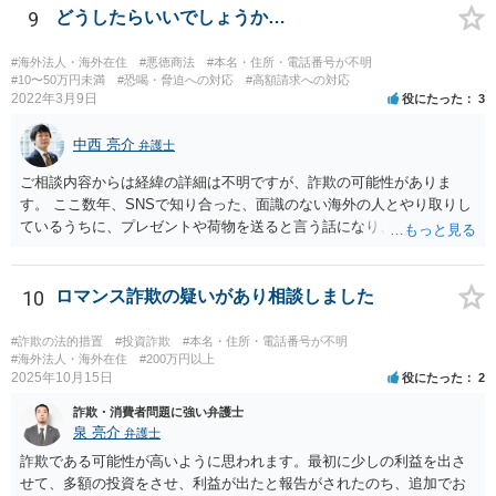
9
どうしたらいいでしょうか…
#海外法人・海外在住
#悪徳商法
#本名・住所・電話番号が不明
#10〜50万円未満
#恐喝・脅迫への対応
#高額請求への対応
2022年3月9日
役にたった
3
中西 亮介
弁護士
ご相談内容からは経緯の詳細は不明ですが、詐欺の可能性がありま
す。 ここ数年、SNSで知り合った、面識のない海外の人とやり取りし
ているうちに、プレゼントや荷物を送ると言う話になり、通関料等の
名目で一定の支払いを 求めてくるというという手口の詐欺が流行って
います。 本件でも、住所を教えてしまったとしても、職場まで特定す
ることは通常できませんし、そもそも、支払いと解雇の関連性は考え
10
ロマンス詐欺の疑いがあり相談しました
難いです。 にも関わらず、そのような言葉をもって支払わせようとす
る態様から詐欺の可能性が高いのではないかと思われます。 よほど相
#詐欺の法的措置
#投資詐欺
#本名・住所・電話番号が不明
手を信頼できる事情がない限り、支払いをしないようにした方がよい
#海外法人・海外在住
#200万円以上
2025年10月15日
役にたった
2
と思います。
詐欺・消費者問題に強い弁護士
泉 亮介
弁護士
詐欺である可能性が高いように思われます。最初に少しの利益を出さ
せて、多額の投資をさせ、利益が出たと報告がされたのち、追加でお