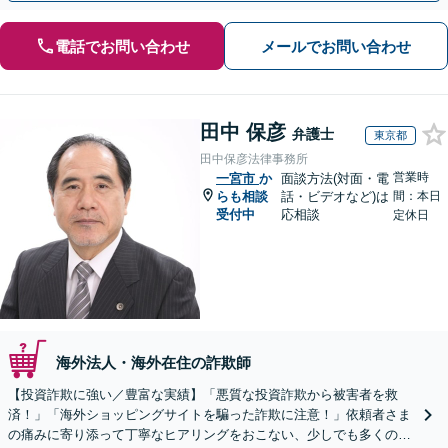
電話でお問い合わせ
メールでお問い合わせ
田中 保彦
弁護士
東京都
田中保彦法律事務所
営業時
一宮市
か
面談方法(対面・電
らも相談
話・ビデオなど)は
間：本日
受付中
応相談
定休日
海外法人・海外在住の詐欺師
【投資詐欺に強い／豊富な実績】「悪質な投資詐欺から被害者を救
済！」「海外ショッピングサイトを騙った詐欺に注意！」依頼者さま
の痛みに寄り添って丁寧なヒアリングをおこない、少しでも多くの返