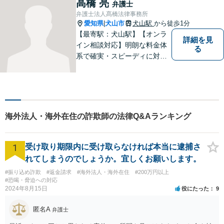
高橋 亮
弁護士
してきました。お気軽にお電
弁護士法人髙橋法律事務所
話ください【駐車場完備】
愛知県
犬山市
犬山駅
から徒歩1分
|
【最寄駅：犬山駅】【オンラ
詳細を見
イン相談対応】明朗な料金体
る
系で確実・スピーディに対応
します。離婚問題／刑事事件
／企業法務／ネット問題／労
働問題など、幅広いトラブル
に対応します。【初回相談無
料】法律トラブルでお悩みの
海外法人・海外在住の詐欺師の法律Q&Aランキング
方は、お気軽にご相談くださ
い。
1
受け取り期限内に受け取らなければ本当に逮捕さ
れてしまうのでしょうか。宜しくお願いします。
#振り込め詐欺
#返金請求
#海外法人・海外在住
#200万円以上
#恐喝・脅迫への対応
2024年8月15日
役にたった
9
匿名A
弁護士