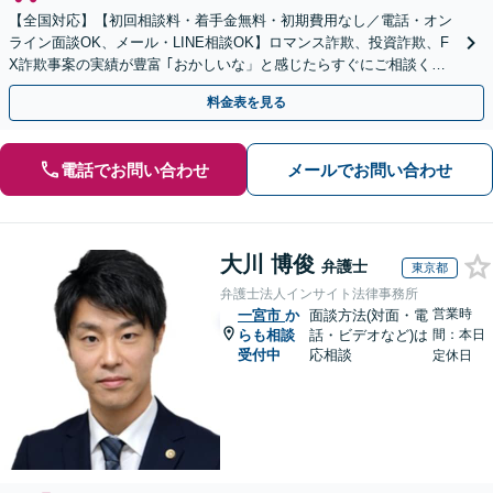
【全国対応】【初回相談料・着手金無料・初期費用なし／電話・オン
ライン面談OK、メール・LINE相談OK】ロマンス詐欺、投資詐欺、F
X詐欺事案の実績が豊富 ｢おかしいな」と感じたらすぐにご相談くだ
さい。
料金表を見る
電話でお問い合わせ
メールでお問い合わせ
大川 博俊
弁護士
東京都
弁護士法人インサイト法律事務所
営業時
一宮市
か
面談方法(対面・電
らも相談
話・ビデオなど)は
間：本日
受付中
応相談
定休日