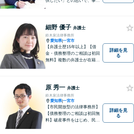
供したい」との思いで、事務
所運営を行っています。 理念
は「法と人との橋渡し」で
す。トラブルや紛争に悩まさ
細野 優子
れたとき、ご自身の力ではど
弁護士
うしようもできない場合、法
鈴木泉法律事務所
律の力があなたをお助けしま
愛知県
一宮市
|
す。
【弁護士歴15年以上】【借
詳細を見
金・債務整理のご相談は初回
る
無料】複数の弁護士が在籍し
様々な相談に幅広く対応して
います。相談者さまのお話し
を丁寧にヒアリングし、寄り
添うことを大切にしておりま
原 秀一
弁護士
す。お気軽にご相談ください
鈴木泉法律事務所
【分割払い可】【完全個室】
愛知県
一宮市
|
【市民開放型の法律事務所】
詳細を見
【債務整理のご相談は初回無
る
料】破産事件をはじめ、民事
事件、刑事事件など幅広く対
応しています。「こんなこと