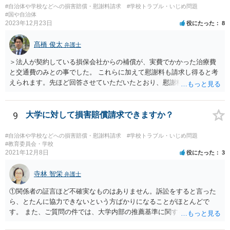
#自治体や学校などへの損害賠償・慰謝料請求
#学校トラブル・いじめ問題
導されています。 保育園との相談や交渉で解決できない時には、区市
#国や自治体
町村の担当課に苦情を上げることになります。また、都道府県には
2023年12月23日
役にたった
8
「福祉サービス運営適正化委員会」が設置されています。 認可保育所
はもちろんのこと、認可外の保育施設でも補助金を受けている施設
髙橋 俊太
弁護士
は、市や区、都道府県などの責任の範囲内にありますから、役所も相
談に応じなくてはなりません。
＞法人が契約している損保会社からの補償が、実費でかかった治療費
と交通費のみとの事でした。 これらに加えて慰謝料も請求し得ると考
えられます。先ほど回答させていただいたとおり、慰謝料の額につい
ては通院期間・回数などを基準にして検討がなされます。
9
大学に対して損害賠償請求できますか？
#自治体や学校などへの損害賠償・慰謝料請求
#学校トラブル・いじめ問題
#教育委員会・学校
2021年12月8日
役にたった
3
寺林 智栄
弁護士
①関係者の証言ほど不確実なものはありません。訴訟をすると言った
ら、とたんに協力できないという方ばかりになることがほとんどで
す。 また、ご質問の件では、大学内部の推薦基準に関する資料とご相
談者様がこれを満たしていたという資料が最低でも証拠として必要で