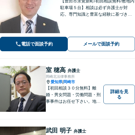
【豊田市永覚新町/初回相談無料/敷地内
駐車場５台】相談は必ず弁護士が対
応。専門知識と豊富な経験に基づき、
質の高い弁護を提供します。当事務所
は、仕事の質を第一に考えますので、
ご依頼の際は、相応の費用が必要とな
ります。明確な基準を説明します。
電話で面談予約
メールで面談予約
室 穂高
弁護士
岡崎北法律事務所
愛知県
岡崎市
|
【初回相談３０分無料】離
詳細を見
婚・男女問題・労働問題・刑
る
事事件はお任せ下さい。地域
の方のお悩みをお聞きし、解
決までお手伝いいたします。
武田 明子
弁護士