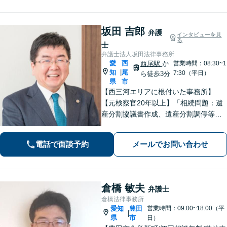
松駅8分】
坂田 吉郎
弁護
インタビューを見
る
士
弁護士法人坂田法律事務所
愛
西
西尾駅
か
営業時間：08:30~1
知
尾
|
7:30（平日）
ら徒歩3分
県
市
【西三河エリアに根付いた事務所】
【元検察官20年以上】「相続問題：遺
産分割協議書作成、遺産分割調停等を
適切にサポートします」【同ビル内に
税理士・社労士がいます】不当解雇・
電話で面談予約
メールでお問い合わせ
未払い残業代・就業規則の整備など対
応【当日/夜間/土日対応可】
倉橋 敏夫
弁護士
倉橋法律事務所
愛知
豊田
営業時間：09:00~18:00（平
|
県
市
日）