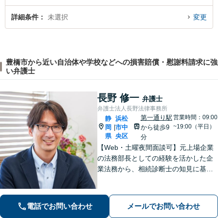
詳細条件
未選択
変更
豊橋市から近い自治体や学校などへの損害賠償・慰謝料請求に強
い弁護士
長野 修一
弁護士
弁護士法人長野法律事務所
第一通り駅
営業時間：09:00
静
浜松
~19:00（平日）
岡
市中
から徒歩9
|
県
央区
分
【Web・土曜夜間面談可】元上場企業
の法務部長としての経験を活かした企
業法務から、相続診断士の知見に基づ
く相続・遺言、複雑な財産分与が絡む
離婚や不動産問題まで幅広く対応しま
す。お悩みの問題をスッキリ整理して
電話でお問い合わせ
メールでお問い合わせ
最前の策を一緒に考えましょう【新浜