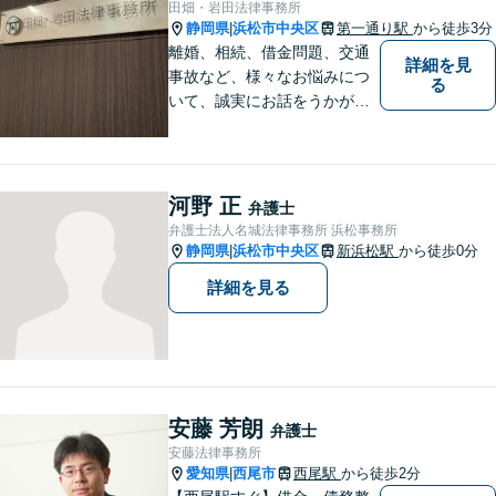
田畑・岩田法律事務所
静岡県
浜松市中央区
第一通り駅
から徒歩3分
|
離婚、相続、借金問題、交通
詳細を見
事故など、様々なお悩みにつ
る
いて、誠実にお話をうかが
い、丁寧かつ迅速な問題解決
を目指します。まずはお気軽
にご相談下さい。
河野 正
弁護士
弁護士法人名城法律事務所 浜松事務所
静岡県
浜松市中央区
新浜松駅
から徒歩0分
|
詳細を見る
安藤 芳朗
弁護士
安藤法律事務所
愛知県
西尾市
西尾駅
から徒歩2分
|