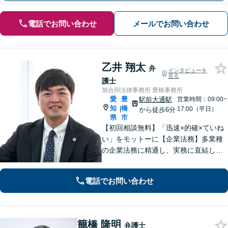
電話でお問い合わせ
メールでお問い合わせ
乙井 翔太
弁
インタビューを
見る
護士
旭合同法律事務所 豊橋事務所
愛
豊
駅前大通駅
営業時間：09:00~
知
橋
|
17:00（平日）
から徒歩6分
県
市
【初回相談無料】「迅速×的確×ていね
い」をモットーに【企業法務】多業種
の企業法務に精通し、実務に直結した
アドバイスを提供します【相続問題】
遺産分割・遺留分・使途不明金の調
電話でお問い合わせ
査、事業承継まで幅広く対応。【休
日・夜間対応OK】【豊橋駅10分】
籠橋 隆明
弁護士