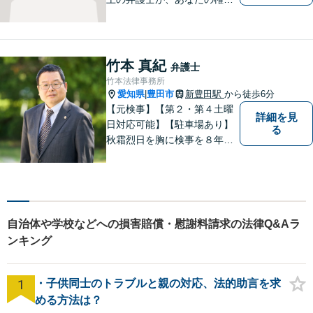
を守り、お悩みを解決いたし
ます。離婚・男女問題、相
続・遺産、交通事故、不動産
問題、税務訴訟、行政事件で
竹本 真紀
弁護士
悩んでいる方はお気軽にご相
竹本法律事務所
談ください。
愛知県
豊田市
新豊田駅
から徒歩6分
|
【元検事】【第２・第４土曜
詳細を見
日対応可能】【駐車場あり】
る
秋霜烈日を胸に検事を８年，
ひまわりを胸に青森で弁護士
を１８年，そして豊田市に戻
りました。皆様の生活に寄り
添い，「この地域」の方々の
悩みに対して一緒に解決を目
自治体や学校などへの損害賠償・慰謝料請求の法律Q&Aラ
指したいと思います。お待ち
ンキング
しております。
1
・子供同士のトラブルと親の対応、法的助言を求
める方法は？