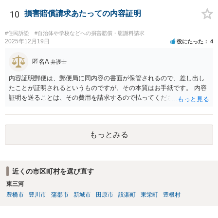
しょう。 資料の開示制度があるかどうかを一度大学側に問い合わせて
みてはどうでしょうか。 個人で入手できるかどうかはこれにかかって
10
損害賠償請求あたっての内容証明
いるかと思います。 もし、個人での入手が難しければ、弁護士にまず
は依頼をして（受任してくれる弁護士がいるかどうかは別ですが）、
#住民訴訟
#自治体や学校などへの損害賠償・慰謝料請求
弁護士法23条の2に基づく照会をしてもらうという方法もあります。
2025年12月19日
役にたった
4
②少額の慰謝料程度（数十万）であれば認められる可能性はあるかも
しれません。 ですが、推薦がある場合に必ずB社に採用されることが
匿名A
弁護士
保証されているのでなければ、給与差額分の賠償までは難しいと思い
内容証明郵便は、郵便局に同内容の書面が保管されるので、差し出し
ます。 ですので、お金をかけて訴訟をしても得るものが少ない可能性
たことが証明されるというものですが、その本質はお手紙です。 内容
は高いと思われます。 ただ、この点に関しては弁護士によって見解が
証明を送ることは、その費用を請求するので払ってくださいという申
異なるかもしれません。
出をお手紙で行ったというにすぎません。 そのため、相手がそれに応
じる義務が（内容証明郵便の効力として）生じるというものではな
く、無視されたらそれでおしまいです。 その後は、裁判を起こして判
もっとみる
決を得て強制的に支払ってもらえるようにするかどうかを検討する必
要があります。郵便を送らずに最初から裁判所に申し立てる方法もあ
りえます。 弁護士に依頼する場合、何を依頼するかということをよく
よく相談の上、決めるべきです。 単に内容証明郵便を作ってもらうだ
近くの市区町村を選び直す
けでよいのかどうか（これだけなら数万円でしょう）、その後の交渉
東三河
を依頼するかどうか、請求金額との関係で、赤字になるかもしれない
ので、交渉の依頼はしないのか、など、検討すべき点はいろいろあり
豊橋市
豊川市
蒲郡市
新城市
田原市
設楽町
東栄町
豊根村
ますので、まずは、お近くの弁護士に直接相談してみてください。