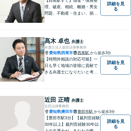
【西尾駅すぐ】借金・債務整
詳細を見
理、破産、相続、離婚・男女
る
問題、不動産・住まい、損害
賠償など、様々な問題に対応
します。地域に根差した法律
事務所。【個室対応】
髙木 卓也
弁護士
弁護士法人坂田法律事務所
愛知県
西尾市
西尾駅
から徒歩3分
|
【時間外相談の対応可能】一
詳細を見
日も早く地域の皆様に貢献で
る
きる弁護士になりたいと考え
ておりますので宜しくお願い
いたします。【名鉄西尾駅か
ら徒歩3分】お気軽にご相談く
ださい
近田 正晴
弁護士
近田法律事務所
愛知県
豊田市
豊田市駅
から徒歩3分
|
【豊田市駅3分】【裁判官経験
詳細を見
30年以上】裁判官経験30年以
る
上の弁護士が、あなたの権利