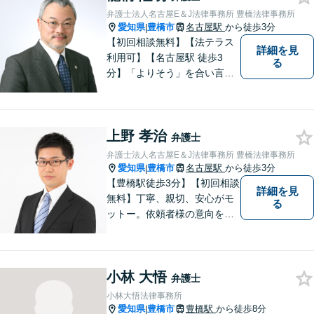
弁護士法人名古屋E＆J法律事務所 豊橋法律事務所
愛知県
豊橋市
名古屋駅
から徒歩3分
|
【初回相談無料】【法テラス
詳細を見
利用可】【名古屋駅 徒歩3
る
分】「よりそう」を合い言葉
に丁寧で親切な相談を心がけ
ております。信頼と安心をモ
ットーに弁護士が誠心誠意、
上野 孝治
応対をさせていただきます。
弁護士
お気軽にご相談ください。
弁護士法人名古屋E＆J法律事務所 豊橋法律事務所
愛知県
豊橋市
名古屋駅
から徒歩3分
|
【豊橋駅徒歩3分】【初回相談
詳細を見
無料】丁寧、親切、安心がモ
る
ットー。依頼者様の意向を深
く汲み取り、最善の解決に向
けて尽力します。法律のプロ
フェッショナルとして、皆様
小林 大悟
を明るい未来へと導きます。
弁護士
まずは無料相談をご利用くだ
小林大悟法律事務所
さい。
愛知県
豊橋市
豊橋駅
から徒歩8分
|