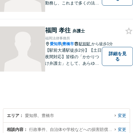
勤務し、これまで多くの法律
相談を担当してきました。ど
んな相談でも構いません。初
回30分は無料ですから、お気
軽にお電話ください。
福岡 孝往
弁護士
福岡法律事務所
愛知県
豊橋市
駅前駅
から徒歩1分
|
【駅前大通駅徒歩2分】【土日
詳細を見
夜間対応】皆様の「かかりつ
る
け弁護士」として、あらゆる
法的ソリューションをご提案
します。依頼者様の未来のた
め、全力で弁護させていただ
きます。まずはお気軽にご相
談ください。
エリア
愛知県、豊橋市
変更
相談内容
行政事件、自治体や学校などへの損害賠償・慰謝料請求
変更