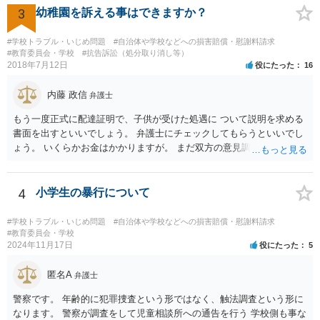
3
幼稚園を訴える事はできますか？
#学校トラブル・いじめ問題
#自治体や学校などへの損害賠償・慰謝料請求
#教育委員会・学校
#抗告訴訟（処分取り消し等）
2018年7月12日
役にたった
16
内藤 政信
弁護士
もう一度正式に配達証明で、子供が受けた処遇に ついて説明を求める
書面を出すといいでしょう。 弁護士にチェックしてもらうといいでし
ょう。 いくらかお金はかかりますが。 まだ双方の意見調整が必要です
ね。
4
小学生の暴行について
#学校トラブル・いじめ問題
#自治体や学校などへの損害賠償・慰謝料請求
#教育委員会・学校
2024年11月17日
役にたった
5
匿名A
弁護士
警察です。 年齢的に犯罪捜査という形ではなく、触法調査という形に
なります。 警察が調査をして児童相談所への通告を行う 学校側も事な