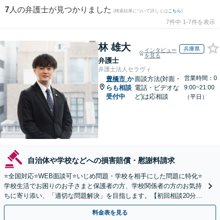
7
人の弁護士が見つかりました
(検索結果について詳しくは
こちら
)
7件中 1-7件を表示
林 雄大
兵庫県
インタビュー
を見る
弁護士
弁護士法人セラヴィ
営業時間：0
豊橋市
か
面談方法(対面・
らも相談
電話・ビデオな
9:00~21:00
受付中
ど)は応相談
（平日）
自治体や学校などへの損害賠償・慰謝料請求
⭐️全国対応⭐️WEB面談可⭐️いじめ問題・学校を相手にした問題に特化⭐️
学校生活でお困りのお子さまと保護者の方、学校関係者の方のお気持
ちに寄り添い、「適切な問題解決」を目指します。【初回相談20分無
料】
料金表を見る