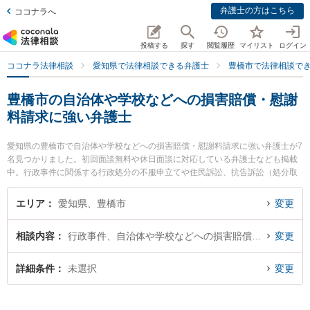
弁護士の方はこちら
ココナラへ
投稿する
探す
閲覧履歴
マイリスト
ログイン
ココナラ法律相談
愛知県で法律相談できる弁護士
豊橋市で法律相談で
豊橋市の自治体や学校などへの損害賠償・慰謝
料請求に強い弁護士
愛知県の豊橋市で自治体や学校などへの損害賠償・慰謝料請求に強い弁護士が7
名見つかりました。初回面談無料や休日面談に対応している弁護士なども掲載
中。行政事件に関係する行政処分の不服申立てや住民訴訟、抗告訴訟（処分取
り消し等）等の細かな分野での絞り込み検索もでき便利です。特に旭合同法律
事務所 豊橋事務所の乙井 翔太弁護士や弁護士法人名古屋E＆J法律事務所 豊橋
エリア
愛知県、豊橋市
変更
法律事務所の籠橋 隆明弁護士、弁護士法人名古屋E＆J法律事務所 豊橋法律事務
所の上野 孝治弁護士のプロフィール情報や弁護士費用、強みなどが注目されて
相談内容
行政事件、自治体や学校などへの損害賠償・慰謝料請求
変更
います。『豊橋市で土日や夜間に発生した自治体や学校などへの損害賠償・慰
謝料請求のトラブルを今すぐに弁護士に相談したい』『自治体や学校などへの
損害賠償・慰謝料請求のトラブル解決の実績豊富な近くの弁護士を検索した
詳細条件
未選択
変更
い』『初回相談無料で自治体や学校などへの損害賠償・慰謝料請求を法律相談
できる豊橋市内の弁護士に相談予約したい』などでお困りの相談者さんにおす
すめです。