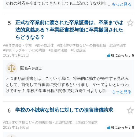
かれの対応を今までしてきたとしても上記のような状態になれば一定
の対応はするでしょう。 外傷がないとのことですが、同種被害を訴え
る生徒が複数名ということであれば、 警察側も動くのではないかと思
われます。
5
正式な卒業前に渡された卒業証書は、卒業までは
法的意義ある？卒業証書授与後に卒業撤回された
らどうなる？
#教育委員会・学校
#国や自治体
#自治体や学校などへの損害賠償・慰謝料請求
#学校トラブル・いじめ問題
#自治体法務
#行政訴訟
2023年3月13日
役にたった
5
匿名A
弁護士
＞つまり証明書とは、こういう風に、将来的に効力が発生する見込み
として、前倒しで当事者に交付するという事も、やってよいというわ
けですか？ 学校の学事日程の関係で効力発生日よりも前に交付したか
らとしても、効力発生日が記載されている証明書の効力に影響はない
でしょう。 両者をそろえるに越したことはないですが、卒業式の日程
自体は各学校によって慣例として定められることが多いですし、学籍
6
学校の不誠実な対応に対しての損害賠償請求
離脱日も、学校によって異なるようですから、そのこと自体に特に問
題はないでしょう。 ＞万一、効力発生日より前に、その効力が無効と
#自治体や学校などへの損害賠償・慰謝料請求
#国家賠償請求
なる出来事が起こったとしたら、その証明書は効力を発生する事な
2023年12月6日
役にたった
5
く、証明書としては無効化されるということですね？ そう考えるのが