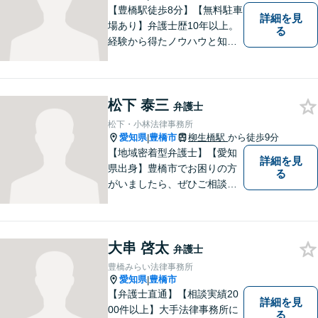
【豊橋駅徒歩8分】【無料駐車
詳細を見
場あり】弁護士歴10年以上。
る
経験から得たノウハウと知見
を駆使して、皆さまの期待に
お応えできるよう努力してま
いります。【夜間／休日対応
松下 泰三
可能】親しみやすく、信頼い
弁護士
ただける人間性を大切にして
松下・小林法律事務所
います。お気軽にご相談くだ
愛知県
豊橋市
柳生橋駅
から徒歩9分
|
さい。
【地域密着型弁護士】【愛知
詳細を見
県出身】豊橋市でお困りの方
る
がいましたら、ぜひご相談く
ださい。
大串 啓太
弁護士
豊橋みらい法律事務所
愛知県
豊橋市
|
【弁護士直通】【相談実績20
詳細を見
00件以上】大手法律事務所に
る