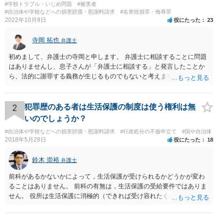
#学校トラブル・いじめ問題
#被害者
#自治体や学校などへの損害賠償・慰謝料請求
#名誉毀損罪・侮辱罪
2022年10月9日
役にたった
23
寺岡 拓也
弁護士
初めまして、弁護士の寺岡と申します。 弁護士に相談することに問題
はありませんし、息子さんが「弁護士に相談する」と発言したことか
ら、法的に謝罪する義務が生じるものでもないと考えます。 経緯から
してもはや当人同士でのお話は難しい段階にきているようにも思いま
す。 子どもの専門相談窓口もありますし、一度相談だけでもしてはい
かがでしょうか。
2
犯罪歴のある者は生活保護の制度は使う権利は無
いのでしょうか？
#自治体や学校などへの損害賠償・慰謝料請求
#行政処分の不服申立て
#国や自治体
2018年5月28日
役にたった
18
鈴木 崇裕
弁護士
前科があるかないかによって，生活保護が受けられるかどうかが変わ
ることはありません。 前科の有無は，生活保護の受給要件ではありま
せん。 役所は生活保護に消極的（できれば受け容れたくない）な姿勢
を示すことが多いようですが， 受給要件を満たしていることをきちん
と説明しましょう。