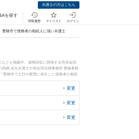
弁護士の方はこちら
&Aを探す
閲覧履歴
マイリスト
ログイン
豊橋市で債務者の相続人に強い弁護士
士なども掲載中。債権回収に関係する売掛金回
髙嶋 未生弁護士や旭合同法律事務所 豊橋事務
。『豊橋市で土日や夜間に発生した債務者の相続
護士を検索したい』『初回相談無料で債務者の相
変更
変更
変更