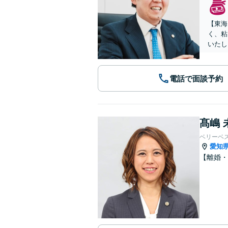
【東海
く、粘
いたし
電話で面談予約
髙嶋 
ベリーベ
愛知
【離婚