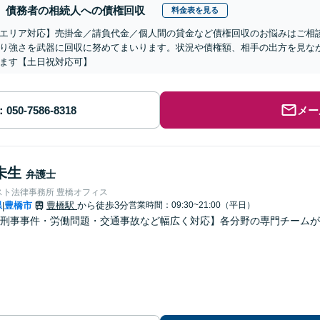
債務者の相続人への債権回収
料金表を見る
エリア対応】売掛金／請負代金／個人間の貸金など債権回収のお悩みはご相
り強さを武器に回収に努めてまいります。状況や債権額、相手の出方を見な
ます【土日祝対応可】
メー
未生
弁護士
スト法律事務所 豊橋オフィス
県
豊橋市
豊橋駅
から徒歩3分
営業時間：09:30~21:00（平日）
|
・刑事事件・労働問題・交通事故など幅広く対応】各分野の専門チーム