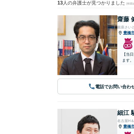
13
人の弁護士が見つかりました
(検索
齋藤 
銀座さい
豊橋
【当日
ます。
電話でお問い合わ
細江 
名古屋H
豊橋