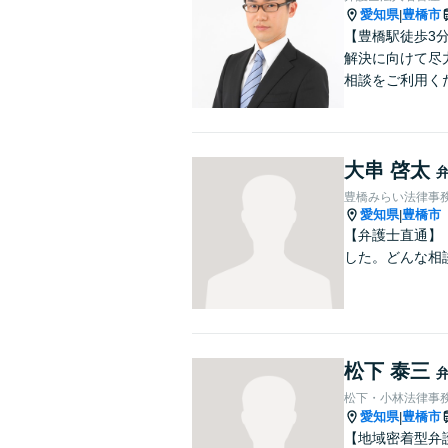
愛知県
豊橋市
|
【豊橋駅徒歩3
解決に向けて尽
相談をご利用く
大串 啓太
豊橋みらい法律事
愛知県
豊橋市
|
【弁護士直通】
した。どんな相
松下 泰三
松下・小林法律事
愛知県
豊橋市
|
【地域密着型弁