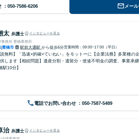
せ
メール
翔太
弁護士
インタビューを見る
律事務所 豊橋事務所
県
豊橋市
駅前大通駅
から徒歩6分
営業時間：09:00~17:00（平日）
|
談無料】「迅速×的確×ていねい」をモットーに【企業法務】多業種の
供します【相続問題】遺産分割・遺留分・使途不明金の調査、事業承継
橋駅10分】
電話でお問い合わせ
卓治
弁護士
インタビューを見る
い法律事務所