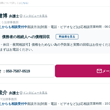
結果について詳しくは
こちら
)
健博
弁護士
インタビューを見る
とう法律事務所
市
からも相談受付中
面談方法(対面・電話・ビデオなど)は応相談
営業時間：06:0
債務者の相続人への債権回収
料金表を見る
・休日・夜間相談可】債権をためない為の予防策と実際の回収はお任せくだ
まずはお電話ください。
せ
メー
駿介
弁護士
インタビューを見る
＆Y法律事務所
市
からも相談受付中
面談方法(対面・電話・ビデオなど)は応相談
営業時間：10:0