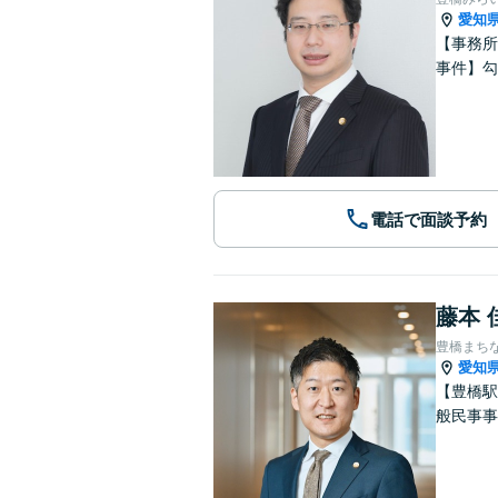
愛知
【事務所
事件】勾
電話で面談予約
藤本 
豊橋まち
愛知
【豊橋駅
般民事事