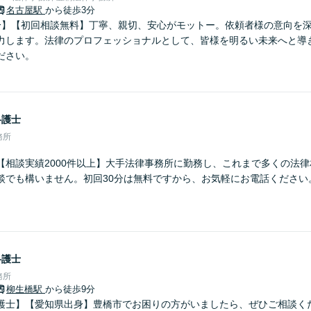
名古屋駅
から徒歩3分
分】【初回相談無料】丁寧、親切、安心がモットー。依頼者様の意向を
力します。法律のプロフェッショナルとして、皆様を明るい未来へと導
ださい。
弁護士
務所
【相談実績2000件以上】大手法律事務所に勤務し、これまで多くの法
談でも構いません。初回30分は無料ですから、お気軽にお電話ください
弁護士
務所
柳生橋駅
から徒歩9分
護士】【愛知県出身】豊橋市でお困りの方がいましたら、ぜひご相談く