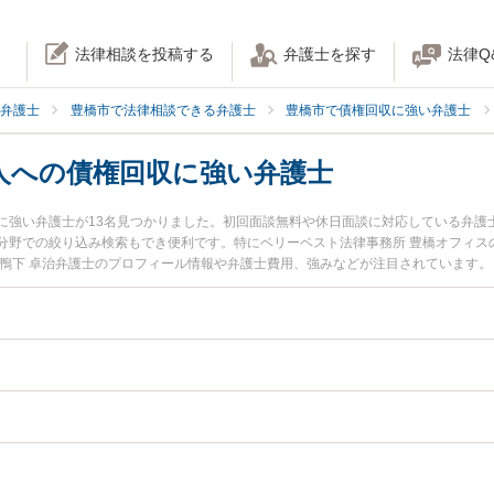
法律相談を投稿する
弁護士を探す
法律Q
弁護士
豊橋市で法律相談できる弁護士
豊橋市で債権回収に強い弁護士
人への債権回収に強い弁護士
に強い弁護士が13名見つかりました。初回面談無料や休日面談に対応している弁護
分野での絞り込み検索もでき便利です。特にベリーベスト法律事務所 豊橋オフィスの
の鴨下 卓治弁護士のプロフィール情報や弁護士費用、強みなどが注目されています
相談したい』『債務者の相続人への債権回収のトラブル解決の実績豊富な近くの弁
弁護士に相談予約したい』などでお困りの相談者さんにおすすめです。