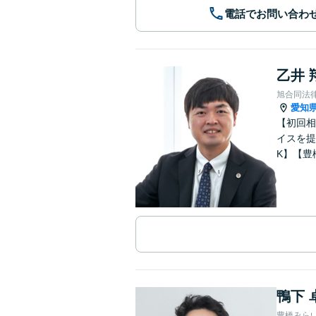
電話でお問い合わ
乙井 
旭合同法
愛知
【初回相
イスを提
K】【豊
鴨下 
豊橋みら