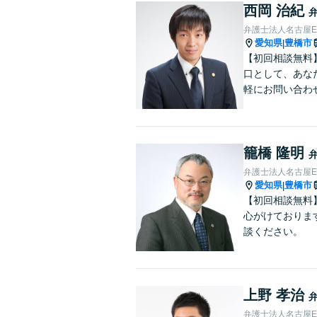
西岡 治紀
弁護士法人名古屋E
愛知県
豊橋市
|
【初回相談無料
口として、あな
軽にお問い合わ
籠橋 隆明
弁護士法人名古屋E
愛知県
豊橋市
|
【初回相談無料
心がけておりま
談ください。
上野 孝治
弁護士法人名古屋E