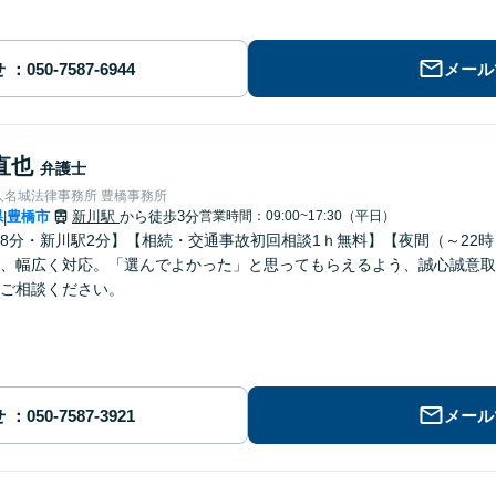
せ
メール
直也
弁護士
人名城法律事務所 豊橋事務所
県
豊橋市
新川駅
から徒歩3分
営業時間：09:00~17:30（平日）
|
8分・新川駅2分】【相続・交通事故初回相談1ｈ無料】【夜間（～22
、幅広く対応。「選んでよかった」と思ってもらえるよう、誠心誠意取
ご相談ください。
せ
メール