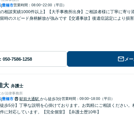
県
豊橋市
営業時間：08:00~22:00（平日）
|
の相談実績1000件以上】【大手事務所出身】ご相談者様に丁寧に寄り
留時のスピード身柄解放が強みです【交通事故】後遺症認定により損害
メー
佳大
弁護士
なか法律事務所
県
豊橋市
駅前大通駅
から徒歩3分
営業時間：09:00~18:00（平日）
|
徒歩5分】丁寧な説明を心掛けております。お気軽にご相談ください。
件に対応しています。【完全個室】【弁護士歴10年】