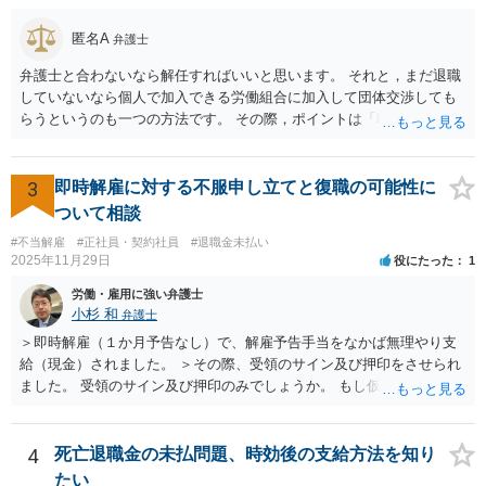
６か月前の日から２年の間に退職した者であること 事実上の倒産の場
合、そもそも、労働基準監督署長の認定を要するため、申請•認定に相
匿名A
弁護士
応の時間を要します。また、事業活動の停止•再開見込み等につき会社
側の抵抗が予想され、認定に至らない事態も想定されます。 また、労
弁護士と合わないなら解任すればいいと思います。 それと，まだ退職
働基準監督署へ申告なされているとのことですが、労働基準監督署が
していないなら個人で加入できる労働組合に加入して団体交渉しても
行うのは、原則として、会社への指導や是正勧告のため、未払い賃金
らうというのも一つの方法です。 その際，ポイントは「職場復帰の労
の支払いを会社に強制する措置までは行うことができないという実情
働条件」について交渉するということです。退職を前提にしてはいけ
があります。 そのため、退職の意思を既に会社に表明しているのであ
ません。 「北海道 個人加盟 労働組合」と検索すると相談窓口が出
れば、未払賃金の支払を求める労働審判や労働訴訟などの方法に切り
てきますので一度相談してみてはどうでしょうか。
3
即時解雇に対する不服申し立てと復職の可能性に
替えることを検討された方が適切なように思います（とろうとされて
ついて相談
いる主題と会社の実態とがマッチしていないように思われます）。 一
度、雇用契約書や就業規則などを持参の上、弁護士に直接相談されて
#不当解雇
#正社員・契約社員
#退職金未払い
2025年11月29日
役にたった
1
みてはいかがでしょうか。
労働・雇用に強い弁護士
小杉 和
弁護士
＞即時解雇（１か月予告なし）で、解雇予告手当をなかば無理やり支
給（現金）されました。 ＞その際、受領のサイン及び押印をさせられ
ました。 受領のサイン及び押印のみでしょうか。 もし仮に自らの意思
で退職するような文言が書かれた書面にサイン又は押印等した場合に
は相当苦しいスタートになり、最悪解雇を争えなくなります。 もしそ
うでなければ争う余地はあるでしょう。ただ解雇予告手当を受け取っ
4
死亡退職金の未払問題、時効後の支給方法を知り
てしまっている事実もあり、その点不利であることは確かです。 その
たい