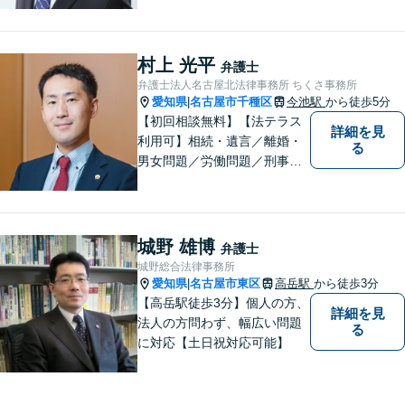
ひ一度ご相談ください。
村上 光平
弁護士
弁護士法人名古屋北法律事務所 ちくさ事務所
愛知県
名古屋市千種区
今池駅
から徒歩5分
|
【初回相談無料】【法テラス
詳細を見
利用可】相続・遺言／離婚・
る
男女問題／労働問題／刑事事
件／借金問題に注力！依頼者
さまのお悩みに寄り添った、
質の高いリーガルサービスを
ご提供。小さなお困り事でも
城野 雄博
弁護士
構いません【夜間・休日面
城野総合法律事務所
談】【完全個室】【今池駅3
愛知県
名古屋市東区
高岳駅
から徒歩3分
|
分】
【高岳駅徒歩3分】個人の方、
詳細を見
法人の方問わず、幅広い問題
る
に対応【土日祝対応可能】