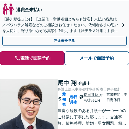
退職金未払い
【勝川駅徒歩1分】【企業側・労働者側どちらも対応】未払い残業代
／パワハラ／解雇などのご相談はお任せください。依頼者さまの思い
を大切に、寄り添いながら真摯に対応します【法テラス利用可】費用
のお支払いに不安がある方も一度ご相談ください
料金表を見る
電話で面談予約
メールで面談予約
尾中 翔
弁護士
弁護士法人中部法律事務所 春日井事務所
愛
春日井駅
か
営業時間：本
春日
知
|
日定休日
ら徒歩1分
井市
県
豊富な経験のある弁護士が一つ一つの
ご相談に丁寧に対応します。交通事
故、債務整理、離婚・男女問題、相続