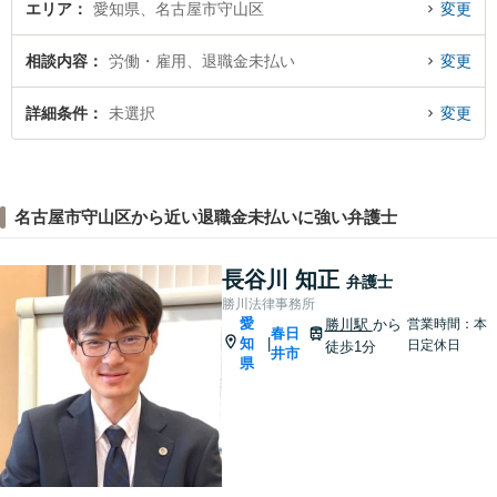
エリア
愛知県、名古屋市守山区
変更
相談内容
労働・雇用、退職金未払い
変更
詳細条件
未選択
変更
名古屋市守山区から近い退職金未払いに強い弁護士
長谷川 知正
弁護士
勝川法律事務所
愛
勝川駅
から
営業時間：本
春日
知
|
日定休日
徒歩1分
井市
県