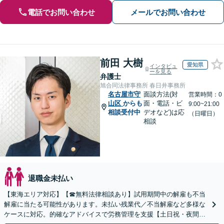
電話でお問い合わせ
メールでお問い合わせ
前田 大樹
愛知県
インタビュ
ーを見る
弁護士
旭合同法律事務所 春日井事務所
名古屋市守
面談方法(対
営業時間：0
山区
からも
面・電話・ビ
9:00~21:00
相談受付中
デオなど)は応
（日曜日）
相談
退職金未払い
【東海エリア対応】【☎︎無料法律相談あり】試用期間中の解雇も不当
解雇に当たる可能性があります。未払い残業代／不当解雇など多様な
ケースに対応。的確なアドバイスで労務管理を支援【土日祝・夜間対