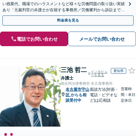
い残業代、職場でのハラスメントなど様々な労働問題の取り扱い実績
あり「元裁判官の弁護士が在籍する事務所／労働審判から訴訟まで、
裁判官経験を活かした最適な戦略を立案」
料金表を見る
電話でお問い合わせ
メールでお問い合わせ
三池 哲二
愛知県
インタビュ
ーを見る
弁護士
旭合同法律事務所 名古屋事務所
営業時
名古屋市守山
面談方法(対面・
区
からも相
電話・ビデオな
間：本日
談受付中
ど)は応相談
定休日