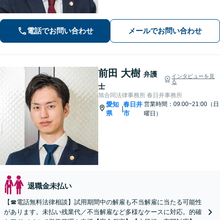
問題、刑事事件等の実績多数。リーズ
ナブルな費用で安心と信頼の法律サー
ビスを提供します。【相談無料】【電
電話でお問い合わせ
メールでお問い合わせ
話・オンライン相談可】【春日井駅
前・名古屋駅前】
前田 大樹
弁護
インタビューを見
る
士
旭合同法律事務所 春日井事務所
愛知
春日井
営業時間：09:00~21:00（日
|
県
市
曜日）
退職金未払い
【☎︎電話無料法律相談】試用期間中の解雇も不当解雇に当たる可能性
があります。未払い残業代／不当解雇など多様なケースに対応。的確