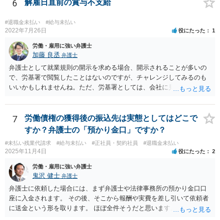
6
解雇日直前の賞与不支給
#退職金未払い
#給与未払い
2022年7月26日
役にたった
1
労働・雇用に強い弁護士
加藤 良丞
弁護士
弁護士として就業規則の開示を求める場合、開示されることが多いの
で、労基署で閲覧したことはないのですが、チャレンジしてみるのも
いいかもしれませんね。ただ、労基署としては、会社に見せてもらっ
てくださいと言うと思いますので、就業規則の開示拒否がなされてい
ることを端的に理解してもらう必要があると思います。よって、就業
規則の開示に関するやりとりはメール等の形に残る方法で行うのが良
7
労働債権の獲得後の振込先は実態としてはどこで
いと思います。
すか？弁護士の「預かり金口」ですか？
#未払い残業代請求
#給与未払い
#正社員・契約社員
#退職金未払い
2025年11月4日
役にたった
2
労働・雇用に強い弁護士
鬼沢 健士
弁護士
弁護士に依頼した場合には、まず弁護士や法律事務所の預かり金口口
座に入金されます。 その後、そこから報酬や実費を差し引いて依頼者
に送金という形を取ります。 ほぼ全件そうだと思います。