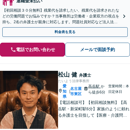
退職金未払い
【初回相談３０分無料】残業代を請求したい、残業代を請求されたな
どの労働問題でお悩みですか？当事務所は労働者・企業双方の視点を
持ち、2名の弁護士が親身に対応します。問題社員対応など法人法務
もお任せを。LINEからの予約も可能です。
料金表を見る
電話でお問い合わせ
メールで面談予約
松山 健
弁護士
たいよう法律事務所
愛
高岳駅
か
営業時間：本
名古屋
知
|
日定休日
ら徒歩6分
市東区
県
【電話相談可】【初回相談無料】【高
岳駅・新栄町駅6分】家族のように頼れ
る弁護士を目指して【医療・介護問
題】医療事故の経験豊富。慰謝料請
求、事故調査など対応【不動産・住ま