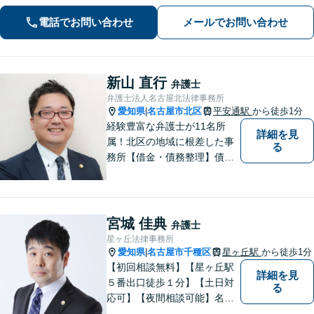
い】不動産は高額な財産が関わる問
電話でお問い合わせ
メールでお問い合わせ
題。関連士業と連携し、円滑な解決を
目指します
新山 直行
弁護士
弁護士法人名古屋北法律事務所
愛知県
名古屋市北区
平安通駅
から徒歩1分
|
経験豊富な弁護士が11名所
詳細を見
属！北区の地域に根差した事
る
務所【借金・債務整理】債務
整理相談は年間150件以上
【労働・労災】全弁護士が労
働弁護団所属、使用者側にも
対応【相続・遺言】他士業と
宮城 佳典
弁護士
も連携【平安通駅1分】
星ヶ丘法律事務所
愛知県
名古屋市千種区
星ヶ丘駅
から徒歩1分
|
【初回相談無料】【星ヶ丘駅
詳細を見
５番出口徒歩１分】【土日対
る
応可】【夜間相談可能】名古
屋市千種区の弁護士です。ぜ