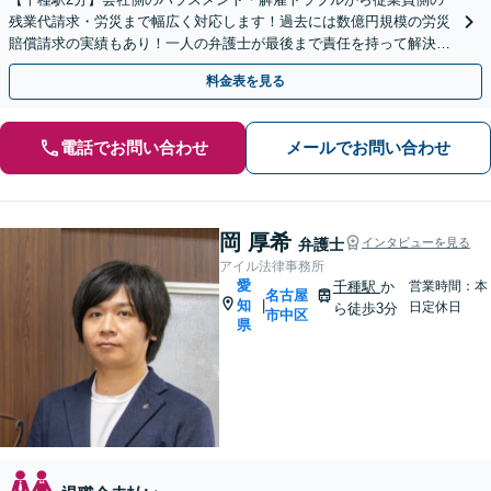
残業代請求・労災まで幅広く対応します！過去には数億円規模の労災
賠償請求の実績もあり！一人の弁護士が最後まで責任を持って解決を
目指します！【土日夜間対応可】【オンライン対応可】
料金表を見る
電話でお問い合わせ
メールでお問い合わせ
岡 厚希
弁護士
インタビューを見る
アイル法律事務所
愛
千種駅
か
営業時間：本
名古屋
知
|
日定休日
ら徒歩3分
市中区
県