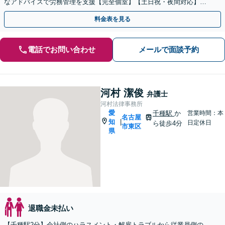
なアドバイスで労務管理を支援【完全個室】【土日祝・夜間対応】
【オンライン面談可】
料金表を見る
電話でお問い合わせ
メールで面談予約
河村 潔俊
弁護士
河村法律事務所
愛
千種駅
か
営業時間：本
名古屋
知
|
日定休日
ら徒歩4分
市東区
県
退職金未払い
【千種駅2分】会社側のハラスメント・解雇トラブルから従業員側の