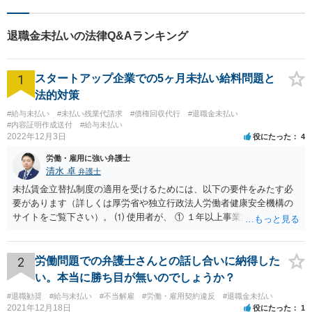
退職金未払いの法律Q&Aランキング
1
スタートアップ企業での5ヶ月未払い給料問題と
法的対策
#給与未払い
#未払い残業代請求
#債権回収代行
#退職金未払い
#内容証明作成送付
#給与未払い
2022年12月3日
役にたった
4
労働・雇用に強い弁護士
清水 卓
弁護士
未払賃金立替払制度の適用を受けるためには、以下の要件をみたす必
要があります（詳しくは厚労省や独立行政法人労働者健康安全機構の
サイトをご覧下さい）。 ⑴ 使用者が、 ① １年以上事業活動を行って
いたこと ② 倒産したこと •法律上の倒産（破産、民事再生等） → 破
産管財人等に倒産の事実等を証明してもらう必要あり。 •事実上の倒産
（中小企業について、事業活動が停止し、再開する見込みがなく、賃
2
労働問題での弁護士さんとの話し合いに納得した
金支払能力がない場合） → 労働基準監督署長の認定が必要。 (2) 労働
い。本当に勝ち目が無いのでしょうか？
者が、倒産について裁判所への申立て等（法律上の倒産の場合）又は
#退職勧奨
#給与未払い
#不当解雇
#労働・雇用契約違反
#退職金未払い
労働基準監督署への認定申請（事実上の倒産の場合）が行われた日の
2021年12月18日
役にたった
1