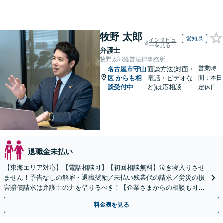
牧野 太郎
愛知県
インタビュ
ーを見る
弁護士
牧野太郎経営法律事務所
営業時
名古屋市守山
面談方法(対面・
区
からも相
電話・ビデオな
間：本日
談受付中
ど)は応相談
定休日
退職金未払い
【東海エリア対応】【電話相談可】【初回相談無料】泣き寝入りさせ
ません！予告なしの解雇・退職奨励／未払い残業代の請求／労災の損
害賠償請求は弁護士の力を借りるべき！【企業さまからの相談も可】
従業員トラブルは、慎重な対処が必要です【完全個室】
料金表を見る