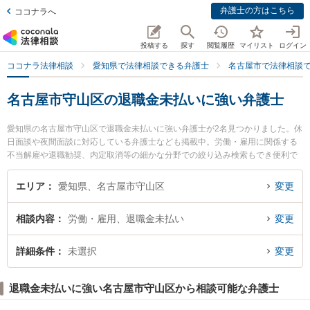
弁護士の方はこちら
ココナラへ
投稿する
探す
閲覧履歴
マイリスト
ログイン
ココナラ法律相談
愛知県で法律相談できる弁護士
名古屋市で法律相談
名古屋市守山区の退職金未払いに強い弁護士
愛知県の名古屋市守山区で退職金未払いに強い弁護士が2名見つかりました。休
日面談や夜間面談に対応している弁護士なども掲載中。労働・雇用に関係する
不当解雇や退職勧奨、内定取消等の細かな分野での絞り込み検索もでき便利で
す。特に中村総合法律事務所の中村 弘人弁護士やみつる法律事務所の山中 千昌
弁護士のプロフィール情報や弁護士費用、強みなどが注目されています。『名
エリア
愛知県、名古屋市守山区
変更
古屋市守山区で土日や夜間に発生した退職金未払いのトラブルを今すぐに弁護
士に相談したい』『退職金未払いのトラブル解決の実績豊富な近くの弁護士を
相談内容
労働・雇用、退職金未払い
変更
検索したい』『初回相談無料で退職金未払いを法律相談できる名古屋市守山区
内の弁護士に相談予約したい』などでお困りの相談者さんにおすすめです。
詳細条件
未選択
変更
退職金未払いに強い名古屋市守山区から相談可能な弁護士