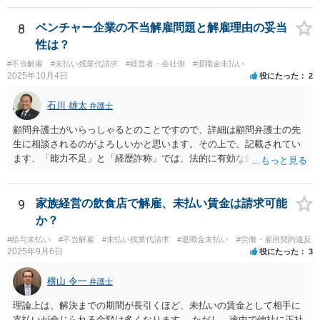
8
ベンチャー企業の不当解雇問題と解雇理由の妥当
性は？
#不当解雇
#未払い残業代請求
#経営者・会社側
#退職金未払い
2025年10月4日
役にたった
2
石川 雄太
弁護士
顧問弁護士がいらっしゃるとのことですので、詳細は顧問弁護士の先
生に相談されるのがよろしいかと思います。その上で、記載されてい
ます、「能力不足」と「経歴詐称」では、法的に有効な解雇理由とす
るのは難しいと思います。 能力不足を理由とする解雇のハードルは高
いのです。 また、高度人材の中途社員であっても、解雇しやすいわけ
ではないです。 労働契約法１６条では、「解雇は、客観的に合理的な
9
家族経営の飲食店で解雇、未払い賃金は請求可能
理由を欠き、社会通念上相当であると認められない場合は、その権利
か？
を濫用したものとして、無効とする。」と定めています。 そのため、
#給与未払い
#不当解雇
#未払い残業代請求
#退職金未払い
#労働・雇用契約違反
解雇が認められるためには、「改善の見込みがないほどの著しい能力
2025年9月6日
役にたった
3
不足」や「会社に重大な損害を与えた」などの客観的の事情及び証拠
が必要となります。今回のケースのように、一度の会議資料の誤り程
横山 令一
弁護士
度では、適法な解雇理由として認められることはまずありません。 ま
た、経歴詐称を理由とする解雇が有効になるのは、その詐称が「企業
理論上は、解決までの期間が長引くほど、未払いの賃金として相手に
の採用決定に重大な影響を与えるもの」と考えられています。今回の
支払いが命じられる金額は多くなります。 ただし、途中で他社に正社