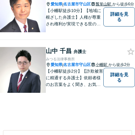
愛知県
名古屋市守山区
瓢箪山駅
から徒歩6分
|
【小幡駅徒歩10分】【地域に
詳細を見
根ざした弁護士】人権が尊重
る
され権利が実現できる世の中
を作っていけたらと考えてい
ます。刑事事件／借金問題／
離婚問題／労働問題／交通事
山中 千昌
故など、幅広く対応可能。
弁護士
【夜間／休日対応可能】お悩
みつる法律事務所
みの方はどうぞお気軽にご相
愛知県
名古屋市守山区
小幡駅
から徒歩2分
|
談ください。
【小幡駅徒歩2分】【詐欺被害
詳細を見
に精通する弁護士】依頼者様
る
のお言葉をよく聞き、お気持
ちを尊重した弁護を行いま
す。共に悩み、最適な解決へ
と導いてまいります。まずは
お気軽にご相談ください。
【土日・祝日も予約で対応
可】