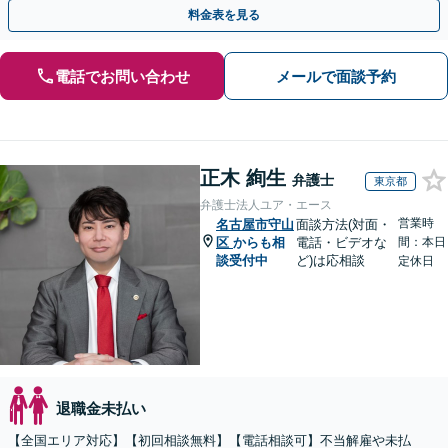
応】【オンライン面談可】【完全個室】
料金表を見る
電話でお問い合わせ
メールで面談予約
正木 絢生
弁護士
東京都
弁護士法人ユア・エース
営業時
名古屋市守山
面談方法(対面・
区
からも相
電話・ビデオな
間：本日
談受付中
ど)は応相談
定休日
退職金未払い
【全国エリア対応】【初回相談無料】【電話相談可】不当解雇や未払