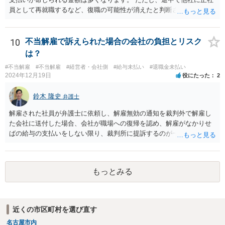
ケースでは、過去２年の経歴が「業務委託」か「社員」かという点
員として再就職するなど、復職の可能性が消えたと判断されると、そ
は、過去２年間の業務内容自体を左右するものでなく、重大な詐称と
こまでで未払いの賃金の計算が打ち切られてしまうことがあります。
は判断されにくいでしょう。 そのため、いずれの理由も、適法な解雇
また、生計を立てるためにアルバイトなどで代わりの収入を得ること
理由とすることは出来ないと考えます。 もっとも、上場を控えたベン
までは否定されませんが、その場合、一定割合を上限に代わりに得た
10
不当解雇で訴えられた場合の会社の負担とリスク
チャー企業とのことですし、社内のご事情については、顧問弁護士が
収入が未払いの賃金の金額から差し引かれることがあります。 そのた
は？
詳しく知るところと推察いたしますので、詳細は顧問弁護士の先生に
め、必ずしも期間に比例するとは限らないことにご注意ください。 現
相談されるのがよろしいかと思います。
#不当解雇
#不当解雇
#経営者・会社側
#給与未払い
#退職金未払い
在の労働基準法の上では、賃金の請求権の消滅時効は３年間で、給料
2024年12月19日
役にたった
2
日ごとに時効の起算が始まります。そのため、遅くとも、最初の未払
い賃金の給料日から３年以内に訴訟を提起する必要があります。
鈴木 隆史
弁護士
解雇された社員が弁護士に依頼し、解雇無効の通知を裁判外で解雇し
た会社に送付した場合、会社が職場への復帰を認め、解雇がなかりせ
ばの給与の支払いをしない限り、裁判所に提訴するのが一般的な流れ
になると思います。 そのため、これに対応する弁護士費用等は必要に
なると思います。 また、一定期間分の給与を支払い、解雇ではなく円
満退社として和解する形での解決もありあるかもしれませんが、その
もっとみる
場合も和解金は必要になるかと思います。
近くの市区町村を選び直す
名古屋市内