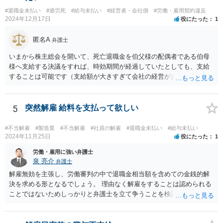
一方で、一般論ですが、解雇は会社にとってハードルが高く、また懲
#退職金未払い
#過労死
#給与未払い
#経営者・会社側
#労働・雇用契約違反
戒処分としての解雇はさらにハードルが高まります。 例えば、今回の
2024年12月17日
役にたった
1
懲戒解雇の言渡しの前に人事部あるいは幹部との面談等ありましたで
しょうか。それとも何もなしにいきなりの解雇通告でしたか。後者の
匿名A
弁護士
場合、争える余地が増えるといえるでしょう。 ただ、復職は色々な意
味で難しいと思われますので、復職を主張しつつ、最終的に解決金と
いまから株主総会を開いて、死亡退職金を伯父様の配偶者である伯母
して退職金以上の金額を受け取ることで退職するというのが現実的に
様へ支給する決議をすれば、時効期間が経過していたとしても、支給
目指すべき方向性になるかと思います。
することは可能です（支給額が大きすぎて会社の経営がおかしくなっ
てしまうと問題ですが）。 なお、経費としては認められないと思いま
すし（支払う必要のないお金を支払うわけですから）、受け取った伯
母様には一時所得として課税される可能性もありますから、事前に税
5
突然解雇 給料を支払って欲しい
理士さんへ相談したほうがよいでしょう。
#不当解雇
#製造業
#不当解雇
#社員の解雇
#退職金未払い
#給与未払い
2024年11月25日
役にたった
1
労働・雇用に強い弁護士
泉 亮介
弁護士
解雇無効を主張し、労働審判の中で退職金相当額を含めての金銭的解
決を求める形となるでしょう。 理由なく解雇をすることは認められる
ことではないためしっかりと弁護士を立て争うことを検討されて良い
かと思われます。