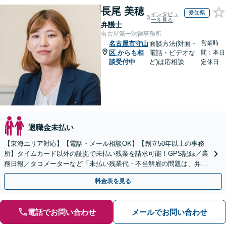
長尾 美穂
愛知県
インタビュ
ーを見る
弁護士
名古屋第一法律事務所
営業時
名古屋市守山
面談方法(対面・
区
からも相
電話・ビデオな
間：本日
談受付中
ど)は応相談
定休日
退職金未払い
【東海エリア対応】【電話・メール相談OK】【創立50年以上の事務
所】タイムカード以外の証拠で未払い残業を請求可能！GPS記録／業
務日報／タコメーターなど「未払い残業代・不当解雇の問題は、弁護
士に相談して適切に対処しましょう」【初回相談無料】
料金表を見る
電話でお問い合わせ
メールでお問い合わせ