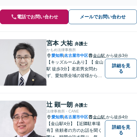
可能】【御器所駅／桜山駅徒歩14分】
電話でお問い合わせ
メールでお問い合わせ
宮本 大祐
弁護士
かもめ法律事務所
愛知県
名古屋市中区
金山駅
から徒歩3分
|
【キッズルームあり】【 金山
詳細を見
駅 徒歩3分】老若男女問わ
る
ず、愛知県全域の皆様から愛
される法律事務所を目指して
おります。 お子様連れの方や
ご年配の方も安心してご来所
ください。
辻 顕一朗
弁護士
法律事務所・CANE
愛知県
名古屋市中区
金山駅
から徒歩4分
|
【金山駅4分】【近隣駐車場
詳細を見
有】依頼者の方のお話を聞く
る
際は、時間の許す限り、気の