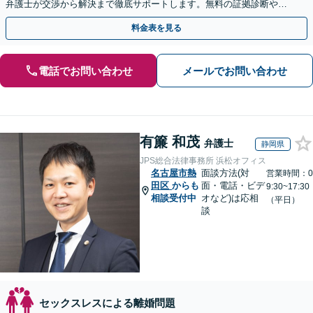
弁護士が交渉から解決まで徹底サポートします。無料の証拠診断や着
手金の返還保証もありますので安心してご相談ください。
料金表を見る
電話でお問い合わせ
メールでお問い合わせ
有簾 和茂
弁護士
静岡県
JPS総合法律事務所 浜松オフィス
名古屋市熱
面談方法(対
営業時間：0
田区
からも
面・電話・ビデ
9:30~17:30
相談受付中
オなど)は応相
（平日）
談
セックスレスによる離婚問題