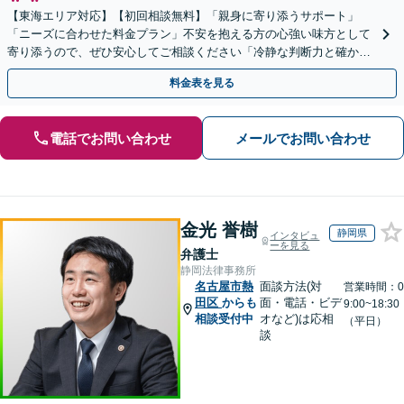
【東海エリア対応】【初回相談無料】「親身に寄り添うサポート」
「ニーズに合わせた料金プラン」不安を抱える方の心強い味方として
寄り添うので、ぜひ安心してご相談ください「冷静な判断力と確かな
交渉力で、あなたの権利を守ります」【休日・夜間相談可】
料金表を見る
電話でお問い合わせ
メールでお問い合わせ
金光 誉樹
静岡県
インタビュ
ーを見る
弁護士
静岡法律事務所
名古屋市熱
面談方法(対
営業時間：0
田区
からも
面・電話・ビデ
9:00~18:30
相談受付中
オなど)は応相
（平日）
談