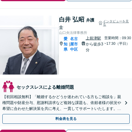
白井 弘昭
弁護
インタビューを見
る
士
山口央法律事務所
上前津駅
営業時間：09:30
愛
名古
~17:30（平日）
知
屋市
から徒歩3
|
県
中区
分
セックスレスによる離婚問題
【初回相談無料】「離婚するかどうか迷われている方もご相談を」親
権問題や財産分与、慰謝料請求など複雑な課題も、依頼者様の状況や
希望に合わせた解決策を共に考え、一貫してサポートいたします。
「熟年離婚のご相談もお任せください」【休日・夜間相談可】
料金表を見る