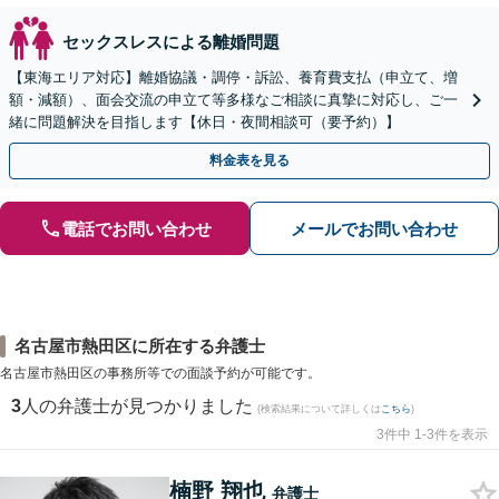
セックスレスによる離婚問題
【東海エリア対応】離婚協議・調停・訴訟、養育費支払（申立て、増
額・減額）、面会交流の申立て等多様なご相談に真摯に対応し、ご一
緒に問題解決を目指します【休日・夜間相談可（要予約）】
料金表を見る
電話でお問い合わせ
メールでお問い合わせ
名古屋市熱田区に所在する弁護士
名古屋市熱田区の事務所等での面談予約が可能です。
3
人の弁護士が見つかりました
(検索結果について詳しくは
こちら
)
3件中 1-3件を表示
楠野 翔也
弁護士