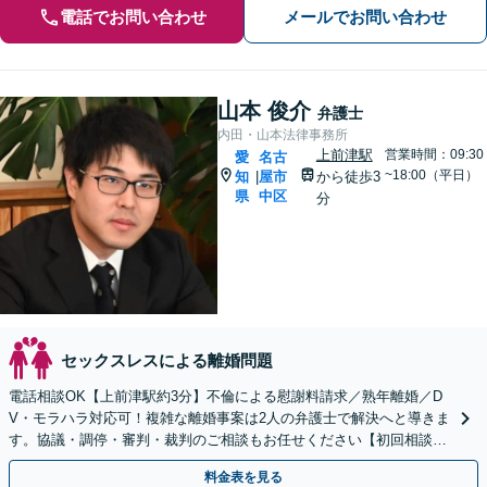
電話でお問い合わせ
メールでお問い合わせ
山本 俊介
弁護士
内田・山本法律事務所
上前津駅
営業時間：09:30
愛
名古
~18:00（平日）
知
屋市
から徒歩3
|
県
中区
分
セックスレスによる離婚問題
電話相談OK【上前津駅約3分】不倫による慰謝料請求／熟年離婚／D
V・モラハラ対応可！複雑な離婚事案は2人の弁護士で解決へと導きま
す。協議・調停・審判・裁判のご相談もお任せください【初回相談無
料】小さなお悩みからお聞きします。
料金表を見る