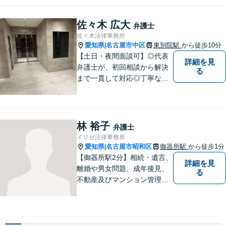
ターネット／削除請求や開示
請求、利用規約などのトラブ
佐々木 広大
弁護士
ルはお任せ！相続／感情面の
佐々木法律事務所
納得感を重視します。
愛知県
名古屋市中区
東別院駅
から徒歩10分
|
【土日・夜間面談可】◎代表
詳細を見
弁護士が、初回相談から解決
る
まで一貫して対応◎丁寧な対
応に強み。【刑事事件】早期
の身柄解放、不起訴など、豊
富な経験をもとに最善の解決
を目指します【相続問題】遺
林 裕子
弁護士
産分割調停や審判もお任せく
イリゼ法律事務所
ださい【東別院駅】
愛知県
名古屋市昭和区
御器所駅
から徒歩1分
|
【御器所駅2分】相続・遺言、
詳細を見
離婚や男女問題、成年後見、
る
不動産及びマンション管理な
どの分野を得意としておりま
す。 ご相談者様の事情だけで
なく、お気持ちにも寄り添
い、丁寧な説明と迅速な対応