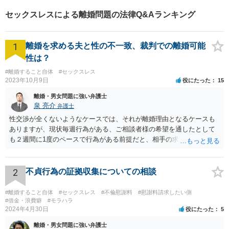
を心がけております。【完全
セックスレスによる離婚問題の法律Q&Aランキング
個室】【法テラス利用可】
1
離婚を求める夫と性の不一致、裁判での離婚可能
性は？
#離婚すること自体
#セックスレス
2023年10月9日
役にたった
15
離婚・男女問題に強い弁護士
泉 亮介
弁護士
性交渉が全くないようなケースでは、それが離婚理由となるケースも
ありますが、現状毎週行為がある、ご相談者様の希望を通したとして
も２週間に1度のペースで行為がある前提だと、相手の求めている離婚
はあくまで生活の不一致を理由とする離婚となる可能性が高く認めら
れないでしょう。 また、離婚した場合に、相手が今まで通りに生活を
するのであれば大きな違いはありませんが、そうでなくなった場合に
2
不貞行為の証拠収集についての相談
夫婦であれば法的に請求できたものができなくなるというデメリット
があるため、今までと何も変わらないということはないです。
#離婚すること自体
#セックスレス
#不倫慰謝料
#慰謝料請求したい側
#借金・浪費癖
#モラハラ
2024年4月30日
役にたった
5
離婚・男女問題に強い弁護士