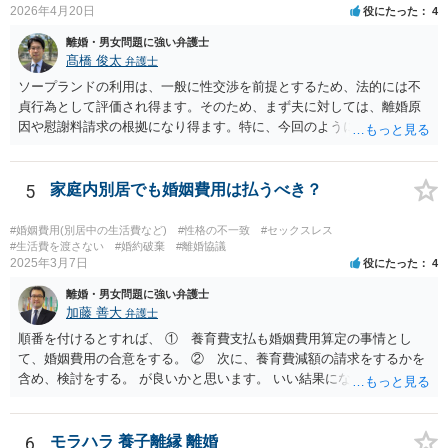
や相当性という基準を使って判断をするとわかりやすいと思います。
2026年4月20日
役にたった
4
夫婦間において今、問題が生じているということを親族には話してお
離婚・男女問題に強い弁護士
く必要はあると思われますし、常識的に見ても、また、それが親族内
髙橋 俊太
弁護士
にとどまる話であれば、著しく不相当なこととも言えません。ですか
ソープランドの利用は、一般に性交渉を前提とするため、法的には不
ら、上記のことが社会通念を逸脱した態様・方法であるとは言えない
貞行為として評価され得ます。そのため、まず夫に対しては、離婚原
のではないかと思います。少なくとも、違法と評価されるハラスメン
因や慰謝料請求の根拠になり得ます。特に、今回のように長期間の継
トとは言えないでしょう。
続、同じ女性の反復指名、過去に発覚して「もう行かない」と約束し
た後も続いている事情は、婚姻関係への打撃や悪質性を基礎づける事
情として主張しやすいです。一方で、ソープランドで働く女性に対す
5
家庭内別居でも婚姻費用は払うべき？
る請求は、夫に対する請求より難しい可能性があります。店舗での接
客としての関係にとどまる場合、相手女性が夫を特別な交際相手とし
#婚姻費用(別居中の生活費など)
#性格の不一致
#セックスレス
て扱っていたのか、婚姻関係を侵害するとの認識のもとで個人的関係
#生活費を渡さない
#婚約破棄
#離婚協議
2025年3月7日
役にたった
4
を持っていたのか、などが問題になります。SNSで「大好き」と送っ
ているという点は貴方としては不快にお感じだと思われますが、それ
離婚・男女問題に強い弁護士
だけで直ちに法的責任が認められるとは限りません。 現実的には、ま
加藤 善大
弁護士
ずは夫に対する対応を中心に考えるのが一般的です。離婚を求めるの
順番を付けるとすれば、 ① 養育費支払も婚姻費用算定の事情とし
か、離婚せずに慰謝料や再発防止の誓約書を求めるのかで進め方が変
て、婚姻費用の合意をする。 ② 次に、養育費減額の請求をするかを
わります。証拠としては、SNS投稿、口コミ、指名履歴、プレゼント
含め、検討をする。 が良いかと思います。 いい結果になるといいです
のやり取り、県をまたいで通っていた記録などは保存しておくとよい
ね。
でしょう。
6
モラハラ 養子離縁 離婚