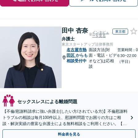
田中 杏奈
東京都
インタビュ
ーを見る
弁護士
東京スタートアップ法律事務所
名古屋市熱
面談方法(対
営業時間：0
田区
からも
面・電話・ビデ
6:30~22:00
相談受付中
オなど)は応相
（平日）
談
セックスレスによる離婚問題
【不倫/慰謝料請求に強い弁護士(したい方/されている方)】不倫慰謝料
トラブルの相談は毎月100件以上、慰謝料問題でお困りの方はご相
談・解決実績の豊富な弁護士による無料相談をご利用ください。【不
倫相談は初回0円】【全国対応】
料金表を見る