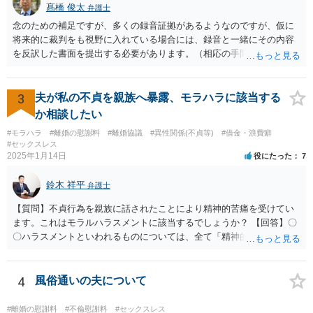
髙橋 俊太
弁護士
念のための補足ですが、多くの録音証拠があるようなのですが、仮に
将来的に裁判をも視野に入れている場合には、録音と一緒にその内容
を反訳した書面を提出する必要があります。（相応の手間と費用がか
かり得るところです。） 画像関係についても、点と点を線で結びつけ
るような合理的説明が必要とはなりますので、そのようなことが十分
に可能かどうかについて、一度は弁護士に直接相談なさった方がよい
3
夫が私の不貞を親族へ暴露、モラハラに該当する
と思います。 なお、夫や不倫相手自身が不倫の事実について（期間や
か相談したい
回数なども含め）認めて自白するような場合には、貴方において立証
#モラハラ
#離婚の慰謝料
#離婚協議
#異性関係(不貞等)
#借金・浪費癖
する必要はなくなります。
#セックスレス
2025年1月14日
役にたった
7
鈴木 祥平
弁護士
【質問】不貞行為を親族に話されたことにより精神的苦痛を受けてい
ます。これはモラルハラスメントに該当するでしょうか？ 【回答】〇
〇ハラスメントといわれるものについては、全て「精神的・身体的苦
痛を与えること」を内容として含むものです。もっとも、世の中で生
活している以上は、「精神的・身体的苦痛を与え」られることは不可
避的に生じますから、違法と評価されるためには、社会通念（常識）
4
風俗通いの夫について
を逸脱した態様・方法で精神的・身体的苦痛を与えられたといえるこ
とが必要です。 常識を逸脱したと言えるかどうかについては、必要性
#離婚の慰謝料
#不倫慰謝料
#セックスレス