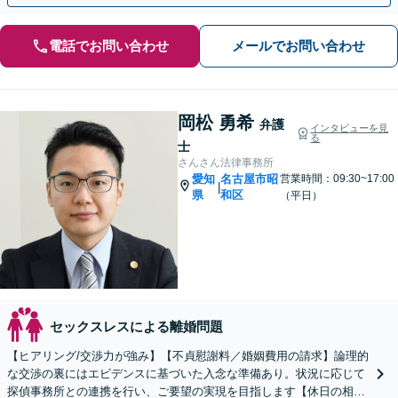
電話でお問い合わせ
メールでお問い合わせ
岡松 勇希
弁護
インタビューを見
る
士
さんさん法律事務所
愛知
名古屋市昭
営業時間：09:30~17:00
|
県
和区
（平日）
セックスレスによる離婚問題
【ヒアリング/交渉力が強み】【不貞慰謝料／婚姻費用の請求】論理的
な交渉の裏にはエビデンスに基づいた入念な準備あり。状況に応じて
探偵事務所との連携を行い、ご要望の実現を目指します【休日の相談