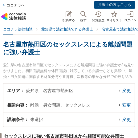
弁護士の方はこちら
ココナラへ
投稿する
探す
閲覧履歴
マイリスト
ログイン
ココナラ法律相談
愛知県で法律相談できる弁護士
名古屋市で法律相談
名古屋市熱田区のセックスレスによる離婚問題
に強い弁護士
愛知県の名古屋市熱田区でセックスレスによる離婚問題に強い弁護士が3名見つ
かりました。初回面談無料や休日面談に対応している弁護士なども掲載中。離
婚・男女問題に関係する財産分与や養育費、親権等の細かな分野での絞り込み
検索もでき便利です。特に弁護士法人名古屋総合法律事務所 金山駅前事務所の
楠野 翔也弁護士や弁護士法人名古屋総合法律事務所 金山駅前事務所の田村 淳
エリア
愛知県、名古屋市熱田区
変更
弁護士、弁護士法人名古屋総合法律事務所 金山駅前事務所の劉 可心弁護士のプ
ロフィール情報や弁護士費用、強みなどが注目されています。『名古屋市熱田
相談内容
離婚・男女問題、セックスレス
変更
区で土日や夜間に発生したセックスレスによる離婚問題のトラブルを今すぐに
弁護士に相談したい』『セックスレスによる離婚問題のトラブル解決の実績豊
富な近くの弁護士を検索したい』『初回相談無料でセックスレスによる離婚問
詳細条件
未選択
変更
題を法律相談できる名古屋市熱田区内の弁護士に相談予約したい』などでお困
りの相談者さんにおすすめです。
セックスレスに強い名古屋市熱田区から相談可能な弁護士