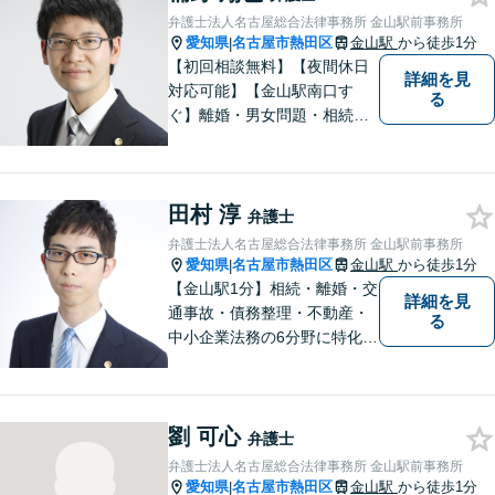
弁護士法人名古屋総合法律事務所 金山駅前事務所
愛知県
名古屋市熱田区
金山駅
から徒歩1分
|
【初回相談無料】【夜間休日
詳細を見
対応可能】【金山駅南口す
る
ぐ】離婚・男女問題・相続・
債務整理・不動産分野を得意
としています。是非一度ご相
談ください。
田村 淳
弁護士
弁護士法人名古屋総合法律事務所 金山駅前事務所
愛知県
名古屋市熱田区
金山駅
から徒歩1分
|
【金山駅1分】相続・離婚・交
詳細を見
通事故・債務整理・不動産・
る
中小企業法務の6分野に特化！
依頼者様の正当な利益の実現
を目指し、日々精進いたしま
す。依頼者様とのコミュニケ
劉 可心
ーションを重視し、情報連携
弁護士
を図りながら納得の解決へと
弁護士法人名古屋総合法律事務所 金山駅前事務所
導いてまいります。
愛知県
名古屋市熱田区
金山駅
から徒歩1分
|