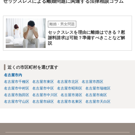
婚調停となった場合の継続的なサポート →離婚事件を扱っている弁護
セックスレスによる離婚問題に関連する法律相談コラム
士であれば調停に同席や提出書面の作成整理のサービスは通常業務と
して対応しています。 継続的なアドバイスだけのサポート業務に対応
している弁護士もいますが、そのようなサポート業務のみ対応してい
るかは各弁護士次第によります。
離婚・男女問題
セックスレスを理由に離婚はできる？慰
謝料請求は可能？準備すべきことなど解
説
近くの市区町村を選び直す
名古屋市内
名古屋市千種区
名古屋市東区
名古屋市北区
名古屋市西区
名古屋市中村区
名古屋市中区
名古屋市昭和区
名古屋市瑞穂区
名古屋市熱田区
名古屋市中川区
名古屋市港区
名古屋市南区
名古屋市守山区
名古屋市緑区
名古屋市名東区
名古屋市天白区