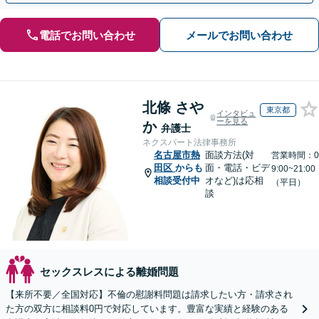
電話でお問い合わせ
メールでお問い合わせ
北條 さや
東京都
インタビュ
ーを見る
か
弁護士
ネクスパート法律事務所
名古屋市熱
面談方法(対
営業時間：0
田区
からも
面・電話・ビデ
9:00~21:00
相談受付中
オなど)は応相
（平日）
談
セックスレスによる離婚問題
【来所不要／全国対応】不倫の慰謝料問題は請求したい方・請求され
た方の双方に相談料0円で対応しています。豊富な実績と経験のある