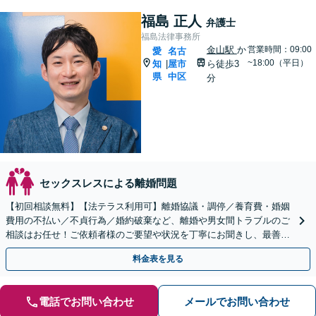
福島 正人
弁護士
福島法律事務所
金山駅
か
営業時間：09:00
愛
名古
~18:00（平日）
知
屋市
ら徒歩3
|
県
中区
分
セックスレスによる離婚問題
【初回相談無料】【法テラス利用可】離婚協議・調停／養育費・婚姻
費用の不払い／不貞行為／婚約破棄など、離婚や男女間トラブルのご
相談はお任せ！ご依頼者様のご要望や状況を丁寧にお聞きし、最善の
解決へ向けて尽力します【相談室完全個室】【金山駅5分】
料金表を見る
電話でお問い合わせ
メールでお問い合わせ