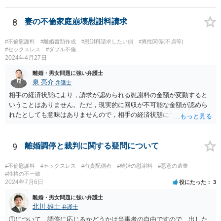
からは、これには当たらないとの主張もあり得るかと思います。 弁護
士に依頼して、相手の請求を拒否する旨の回答をするのが良いかと思
います。
8
妻の不倫家庭崩壊慰謝料請求
#不倫慰謝料
#離婚書類作成
#慰謝料請求したい側
#異性関係(不貞等)
#セックスレス
#ダブル不倫
2024年4月27日
離婚・男女問題に強い弁護士
泉 亮介
弁護士
相手の経済状態により，請求が認められる慰謝料の金額が変動すると
いうことはありません。ただ，現実的に回収が不可能な金額が認めら
れたとしても意味はありませんので，相手の経済状態については考慮
したうえで金額や支払方法を考える必要は出てきます。 また，不貞慰
謝料と離婚慰謝料については，不貞慰謝料の中で離婚をすることとな
った点についても含めて金額を算定するケースが多いかと思われま
9
離婚調停と裁判に関する疑問について
す。実質的に同じ事情をベースに算定されていることが多いかと思わ
れますので，不貞慰謝料として離婚に至った点についても含めた慰謝
#不倫慰謝料
#セックスレス
#有責配偶者
#離婚の慰謝料
#悪意の遺棄
料の支払いを受けた上で，不貞により離婚となったことの慰謝料を配
#性格の不一致
2024年7月6日
役にたった
3
偶者に別途請求することとなると事実上二重取りと評価される可能性
があるかと思われます。
離婚・男女問題に強い弁護士
北川 雄士
弁護士
①について、調停に応じるかどうかは当事者の自由ですので、出した