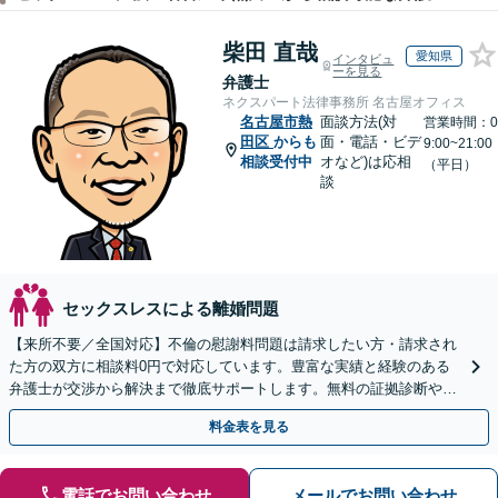
柴田 直哉
愛知県
インタビュ
ーを見る
弁護士
ネクスパート法律事務所 名古屋オフィス
名古屋市熱
面談方法(対
営業時間：0
田区
からも
面・電話・ビデ
9:00~21:00
相談受付中
オなど)は応相
（平日）
談
セックスレスによる離婚問題
【来所不要／全国対応】不倫の慰謝料問題は請求したい方・請求され
た方の双方に相談料0円で対応しています。豊富な実績と経験のある
弁護士が交渉から解決まで徹底サポートします。無料の証拠診断や着
手金の返還保証もありますので安心してご相談ください。
料金表を見る
電話でお問い合わせ
メールでお問い合わせ