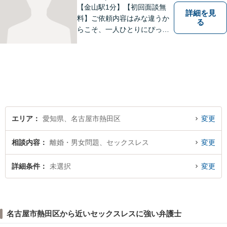
【金山駅1分】【初回面談無
詳細を見
料】ご依頼内容はみな違うか
る
らこそ、一人ひとりにぴった
りの解決を大切にしていま
す。 あなたにとって一番良い
結果を一緒に目指してまいり
ます。誰にも話せず抱えてき
た不安を、どうぞお聞かせく
ださい。【電話・WEB相談も
対応可能】
エリア
愛知県、名古屋市熱田区
変更
相談内容
離婚・男女問題、セックスレス
変更
詳細条件
未選択
変更
名古屋市熱田区から近いセックスレスに強い弁護士