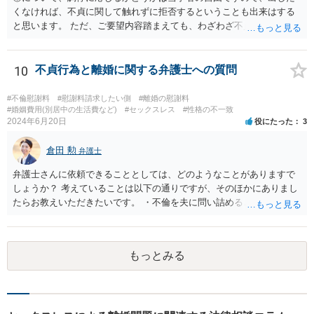
くなければ、不貞に関して触れずに拒否するということも出来はする
と思います。 ただ、ご要望内容踏まえても、わざわざ不貞に触れない
ことについて、少なくとも法的に意味があるかは疑問ですが。 損害賠
償のこともあるので、不貞についてしっかりと主張する方針で進めて
も良いように思われます。 ②セックスレスと不貞と言っても、事案に
10
不貞行為と離婚に関する弁護士への質問
よって程度・経緯等様々ですので、一概にどのように判断されるとは
断言できません。 当該事案で、結局夫婦関係を破綻させた原因が何だ
#不倫慰謝料
#慰謝料請求したい側
#離婚の慰謝料
ったと判断されるか次第です。 ただ、不貞があって出て行ったと認定
#婚姻費用(別居中の生活費など)
#セックスレス
#性格の不一致
2024年6月20日
役にたった
3
された場合、それまで夫婦として一応生活をしてきていたとなると、
不貞以前に夫婦関係が破綻していたと立証するのは一般に難しいよう
倉田 勲
にも思われます。 また、有責配偶者となると、有責配偶者側からの離
弁護士
婚請求は一般に困難となります。 ただ、法律等で何年と具体的に決ま
弁護士さんに依頼できることとしては、どのようなことがありますで
っている訳ではないので、お子様の状況を含めた経緯等含めて、裁判
しょうか？ 考えていることは以下の通りですが、そのほかにありまし
所が有責配偶者からの請求であっても離婚を認めるべきであるかを判
たらお教えいただきたいです。 ・不倫を夫に問い詰めるときに弁護士
断することになります。 いずれにせよ、実際に不貞があったことを示
さんに同席してもらえるか？ →この依頼を受けるかは依頼する弁護士
す証拠の内容やこれまでの詳細な経緯等確認した上でないと、具体的
次第になりますが、この依頼を受ける弁護士は少ない印象はありま
な方針等のご案内は困難です。 一度、お近くの弁護士事務所にご相談
す。 ・不倫女に内容証明で慰謝料請求する ・婚姻費用を申立て（自分
されることをお勧めします。
もっとみる
でできるのか？） →離婚や不貞関係を扱っている弁護士であれば通常
対応しています。 なお、婚姻費用の申立てについてご自身で対応され
る方もいますが、主張すべきことや見通しがわからずに損されること
がありますので、弁護士に依頼した方がベターだとは思います。 ・離