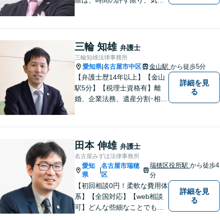
済むまで話をさせてあげると
いうことを心がけています。
相談者様・依頼者様に寄り添
った対応・解決を目指しま
三輪 知雄
弁護士
す。ぜひ、お気軽にご相談く
三輪知雄法律事務所
ださい。
愛知県
名古屋市中区
金山駅
から徒歩5分
|
【弁護士歴14年以上】【金山
詳細を見
駅5分】【税理士資格有】離
る
婚、企業法務、遺産分割･相続
税、立ち退き、税務調査対応
OK！税理士資格を持つ弁護士
が法律・税金問題を一括して
解決。【公式LINE】連絡も便
田本 伸雄
弁護士
利！お気軽にご相談くださ
名古屋みずほ法律事務所
い！
瑞穂区役所駅
から徒歩4
愛知
名古屋市瑞穂
|
県
区
分
【初回相談0円！柔軟な費用体
詳細を見
系】【全国対応】【web相談
る
可】どんな些細なことでもお
気軽にご相談ください。イン