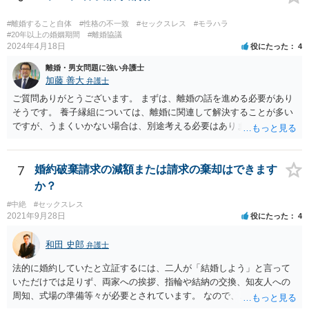
#離婚すること自体
#性格の不一致
#セックスレス
#モラハラ
#20年以上の婚姻期間
#離婚協議
2024年4月18日
役にたった
4
離婚・男女問題に強い弁護士
加藤 善大
弁護士
ご質問ありがとうございます。 まずは、離婚の話を進める必要があり
そうです。 養子縁組については、離婚に関連して解決することが多い
ですが、うまくいかない場合は、別途考える必要はあります。 離婚の
種類は、大きく分けると、協議離婚（話し合い）、調停離婚（裁判所
での話し合い）、裁判離婚（裁判官が離婚を認めるもの）の３種類が
あります。 離婚を希望する場合は、通常は、協議離婚を目指して当人
7
婚約破棄請求の減額または請求の棄却はできます
同士で話し合いをすることから始めますので、話し合いの準備を整え
か？
ることから始めてください。 場合によっては、話し合いの前に別居す
#中絶
#セックスレス
ることも考えられます。 話し合いの準備としては、一般論として、ど
2021年9月28日
役にたった
4
のような条件で離婚するかについて、ご質問者様の希望をまとめた
り、 財産分与等のために必要になる資料を集めたりします。 可能であ
和田 史郎
弁護士
れば、ご依頼になるかは別にして、お近くの弁護士に直接相談して、
話を聞いたうえで進めるといいですよ。 ご参考にしていただければ幸
法的に婚約していたと立証するには、二人が「結婚しよう」と言って
いです。
いただけでは足りず、両家への挨拶、指輪や結納の交換、知友人への
周知、式場の準備等々が必要とされています。 なので、ご記載の内容