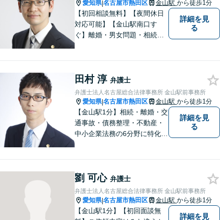
愛知県
名古屋市熱田区
金山駅
から徒歩1分
|
【初回相談無料】【夜間休日
詳細を見
対応可能】【金山駅南口す
る
ぐ】離婚・男女問題・相続・
債務整理・不動産分野を得意
としています。是非一度ご相
談ください。
田村 淳
弁護士
弁護士法人名古屋総合法律事務所 金山駅前事務所
愛知県
名古屋市熱田区
金山駅
から徒歩1分
|
【金山駅1分】相続・離婚・交
詳細を見
通事故・債務整理・不動産・
る
中小企業法務の6分野に特化！
依頼者様の正当な利益の実現
を目指し、日々精進いたしま
す。依頼者様とのコミュニケ
劉 可心
ーションを重視し、情報連携
弁護士
を図りながら納得の解決へと
弁護士法人名古屋総合法律事務所 金山駅前事務所
導いてまいります。
愛知県
名古屋市熱田区
金山駅
から徒歩1分
|
【金山駅1分】【初回面談無
詳細を見