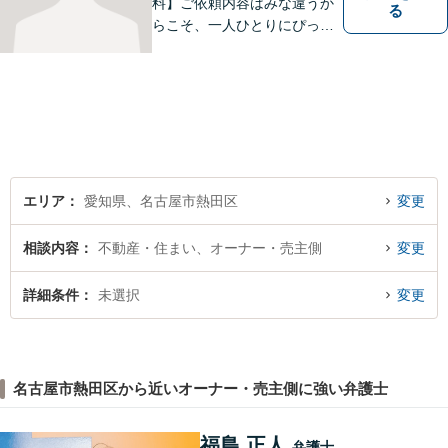
料】ご依頼内容はみな違うか
る
らこそ、一人ひとりにぴった
りの解決を大切にしていま
す。 あなたにとって一番良い
結果を一緒に目指してまいり
ます。誰にも話せず抱えてき
た不安を、どうぞお聞かせく
ださい。【電話・WEB相談も
対応可能】
エリア
愛知県、名古屋市熱田区
変更
相談内容
不動産・住まい、オーナー・売主側
変更
詳細条件
未選択
変更
名古屋市熱田区から近いオーナー・売主側に強い弁護士
福島 正人
弁護士