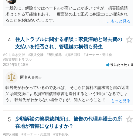
一般的に、解除まではハードルが高いことが多いですが、損害賠償請
求はできる可能性もあり、一度面談の上で正式に弁護士にご相談され
ることをお勧めいたします。
4
住人トラブルに関する相談：家賃滞納と退去費の
支払いを拒否され、管理鍵の横領も発生
#立ち退き交渉
#家賃交渉
#契約解除
#賃料回収
#オーナー・売主側
#賃貸契約トラブル
2024年5月18日
役にたった
8
匿名A
弁護士
転居先がわかっているのであれば、 そちらに賃料の請求書と鍵の返還
又は鍵交換による損害賠償請求書を送付するという対応になるでしょ
う。 転居先がわからない場合ですが、知人ということで、連絡がつく
のであれば、そちらに連絡をしてという形ですが、知人間ということ
で、適切な対応が望めない場合は、債権回収を弁護士に依頼すること
をご検討ください。
5
少額訴訟の簡易裁判所は、被告の代理弁護士の所
在地が管轄になりますか？
#原状回復
#オーナー・売主側
#賃料回収