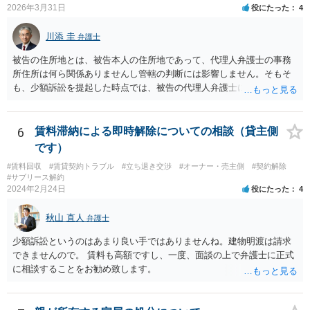
2026年3月31日
役にたった
4
川添 圭
弁護士
被告の住所地とは、被告本人の住所地であって、代理人弁護士の事務
所住所は何ら関係ありませんし管轄の判断には影響しません。そもそ
も、少額訴訟を提起した時点では、被告の代理人弁護士には民事訴訟
法の訴訟代理人としての地位はまだないからです。
6
賃料滞納による即時解除についての相談（貸主側
です）
#賃料回収
#賃貸契約トラブル
#立ち退き交渉
#オーナー・売主側
#契約解除
#サブリース解約
2024年2月24日
役にたった
4
秋山 直人
弁護士
少額訴訟というのはあまり良い手ではありませんね。建物明渡は請求
できませんので。 賃料も高額ですし、一度、面談の上で弁護士に正式
に相談することをお勧め致します。