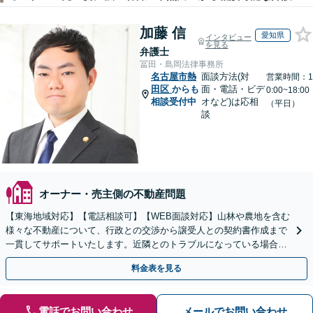
加藤 信
愛知県
インタビュー
を見る
弁護士
冨田・島岡法律事務所
名古屋市熱
面談方法(対
営業時間：1
田区
からも
面・電話・ビデ
0:00~18:00
相談受付中
オなど)は応相
（平日）
談
オーナー・売主側の不動産問題
【東海地域対応】【電話相談可】【WEB面談対応】山林や農地を含む
様々な不動産について、行政との交渉から譲受人との契約書作成まで
一貫してサポートいたします。近隣とのトラブルになっている場合
や、解決が難航している案件でも、ぜひご相談ください。
料金表を見る
電話でお問い合わせ
メールでお問い合わせ