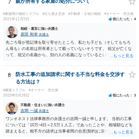
7
親が所有する家屋の処分について
#家族間の相続トラブル
#立ち退き交渉
#不動産・土地の相続
#オーナー・売主側
2021年11月5日
役にたった
4
相続・遺言に強い弁護士
原田 和幸
弁護士
先ごろ母が登記簿を取り寄せたところ、私たち子ども（そしてもちろ
ん母も）の名前は所有者として載っていないそうです。 祖父が亡くな
って、祖父の名義から、別の人の名義になっているということでしょ
うか。 そうであれば、祖父の遺言があって、それに従って、相続がな
された可能性がありますので、相談者や相談者のきょうだいが相続し
ていないかもしれませんね。 祖父名義のままであれば、遺言がないか
8
防水工事の追加請求に関する不当な料金を交渉す
もしれませんので、相談者が相続人になっている可能性があります。
る方法は？
あと、祖父がいつ亡くなったか分かりませんが、祖父の遺言で、相談
#建築トラブル
#オーナー・売主側
者が何も遺産を受け取っていないとなると、遺留分侵害額請求は考え
2025年5月26日
役にたった
3
られると思います。
不動産・住まいに強い弁護士
吉岡 一誠
弁護士
ワンオネスト法律事務所の弁護士の吉岡一誠と申します。 当初の工事
については「10万÷4日＝2.5万１人工」であったことや、相場額などを
踏まえると、相手方の請求は当事者間の合意(契約)に基づかない不当な
請求と言い得るので、追加工事代金については10万円（2.5万×4人）し