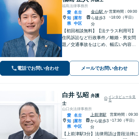
福島法律事務所
金山駅
か
営業時間：09:00
愛
名古
~18:00（平日）
知
屋市
ら徒歩3
|
県
中区
分
【初回相談無料】【法テラス利用可】
住民訴訟など行政事件／離婚・男女問
題／交通事故をはじめ、幅広い内容の
ご相談に対応いたします。丁寧で細や
かなコミュニケーションを心掛け、ご
依頼者様にとって納得感の高い解決を
電話でお問い合わせ
メールでお問い合わせ
目指します【夜間・休日相談可】【金
山駅5分】
白井 弘昭
弁護
インタビューを見
る
士
山口央法律事務所
上前津駅
営業時間：09:30
愛
名古
~17:30（平日）
知
屋市
から徒歩3
|
県
中区
分
【上前津駅3分】法律用語は普段法律に