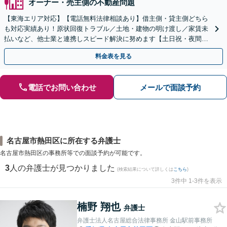
オーナー・売主側の不動産問題
【東海エリア対応】【電話無料法律相談あり】借主側・貸主側どちら
も対応実績あり！原状回復トラブル／土地・建物の明け渡し／家賃未
払いなど、他士業と連携しスピード解決に努めます【土日祝・夜間対
応】【オンライン面談可】【完全個室】
料金表を見る
電話でお問い合わせ
メールで面談予約
名古屋市熱田区に所在する弁護士
名古屋市熱田区の事務所等での面談予約が可能です。
3
人の弁護士が見つかりました
(検索結果について詳しくは
こちら
)
3件中 1-3件を表示
楠野 翔也
弁護士
弁護士法人名古屋総合法律事務所 金山駅前事務所