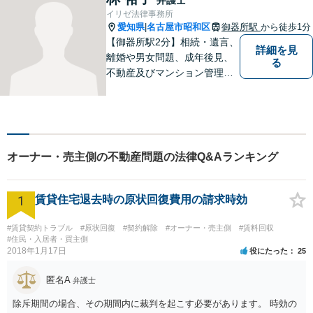
【駐車場あり】【オンライン
イリゼ法律事務所
相談可】
愛知県
名古屋市昭和区
御器所駅
から徒歩1分
|
【御器所駅2分】相続・遺言、
詳細を見
離婚や男女問題、成年後見、
る
不動産及びマンション管理な
どの分野を得意としておりま
す。 ご相談者様の事情だけで
なく、お気持ちにも寄り添
い、丁寧な説明と迅速な対応
を心がけております。【完全
オーナー・売主側の不動産問題の法律Q&Aランキング
個室】【法テラス利用可】
1
賃貸住宅退去時の原状回復費用の請求時効
#賃貸契約トラブル
#原状回復
#契約解除
#オーナー・売主側
#賃料回収
#住民・入居者・買主側
2018年1月17日
役にたった
25
匿名A
弁護士
除斥期間の場合、その期間内に裁判を起こす必要があります。 時効の