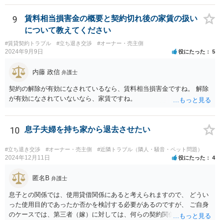
か支払う意向がない旨を伝えて、減額の交渉をすべきでしょう。 相手
方の立場としても、裁判を起こす時間や労力、経済的コストその他裁
9
賃料相当損害金の概要と契約切れ後の家賃の扱い
判が終わるまでキャッシュが入ってこないことなどがネックになり得
について教えてください
るでしょうから、減額に応じてくる可能性は大いにあるかと思いま
#賃貸契約トラブル
#立ち退き交渉
#オーナー・売主側
す。
2024年9月9日
役にたった
5
内藤 政信
弁護士
契約の解除が有効になされているなら、賃料相当損害金ですね。 解除
が有効になされていないなら、家賃ですね。
10
息子夫婦を持ち家から退去させたい
#立ち退き交渉
#オーナー・売主側
#近隣トラブル（隣人・騒音・ペット問題）
2024年12月11日
役にたった
4
匿名B
弁護士
息子との関係では、使用貸借関係にあると考えられますので、 どうい
った使用目的であったか否かを検討する必要があるのですが、 ご自身
のケースでは、第三者（嫁）に対しては、何らの契約関係にもなく、