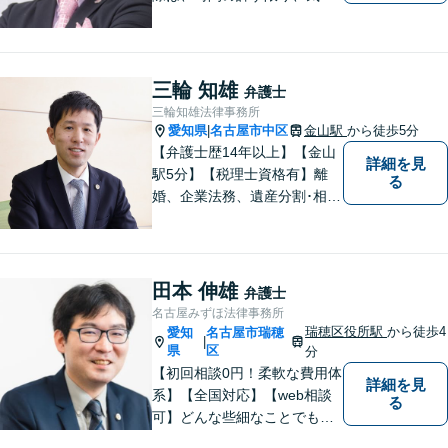
済むまで話をさせてあげると
いうことを心がけています。
相談者様・依頼者様に寄り添
った対応・解決を目指しま
三輪 知雄
弁護士
す。ぜひ、お気軽にご相談く
三輪知雄法律事務所
ださい。
愛知県
名古屋市中区
金山駅
から徒歩5分
|
【弁護士歴14年以上】【金山
詳細を見
駅5分】【税理士資格有】離
る
婚、企業法務、遺産分割･相続
税、立ち退き、税務調査対応
OK！税理士資格を持つ弁護士
が法律・税金問題を一括して
解決。【公式LINE】連絡も便
田本 伸雄
弁護士
利！お気軽にご相談くださ
名古屋みずほ法律事務所
い！
瑞穂区役所駅
から徒歩4
愛知
名古屋市瑞穂
|
県
区
分
【初回相談0円！柔軟な費用体
詳細を見
系】【全国対応】【web相談
る
可】どんな些細なことでもお
気軽にご相談ください。イン