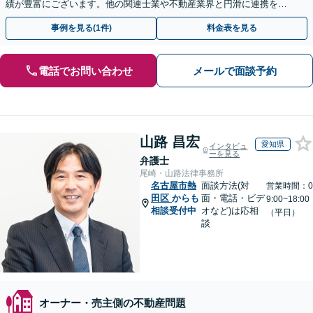
績が豊富にございます。他の関連士業や不動産業界と円滑に連携を行
い、正確に手続きを進めてまいります。【初回面談無料】
事例を見る(1件)
料金表を見る
電話でお問い合わせ
メールで面談予約
山路 昌宏
愛知県
インタビュ
ーを見る
弁護士
尾崎・山路法律事務所
名古屋市熱
面談方法(対
営業時間：0
田区
からも
面・電話・ビデ
9:00~18:00
相談受付中
オなど)は応相
（平日）
談
オーナー・売主側の不動産問題