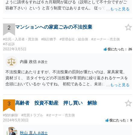
ように請求をすれば６カ月期間が延びる（説明として不十分ですがご
容赦下さい）という と言う制度ではありません。 従って、理論上は１
年経過していますので、既に支払義務はありません。
2
マンションへの家庭ごみの不法投棄
#住民・入居者・買主側
#執行猶予
#管理会社・組合側
#オーナー・売主側
#不起訴
2022年3月5日
役にたった
26
内藤 政信
弁護士
不法投棄にあたりますが、不法投棄の罰則が重たいのは、家具家電、
資材ゴミ、 古タイヤなどの不法投棄や常習的に繰り返されるケースを
念頭においているか らですね。 初犯であること、未遂に終わっている
ことから、かりに通報され、事情聴取が あったとしても、起訴される
ことはないでしょう。 様子見でいいでしょう。
3
高齢者 投資不動産 押し買い 解除
#契約解除
#売買トラブル
#オーナー・売主側
2024年5月30日
役にたった
9
秋山 直人
弁護士