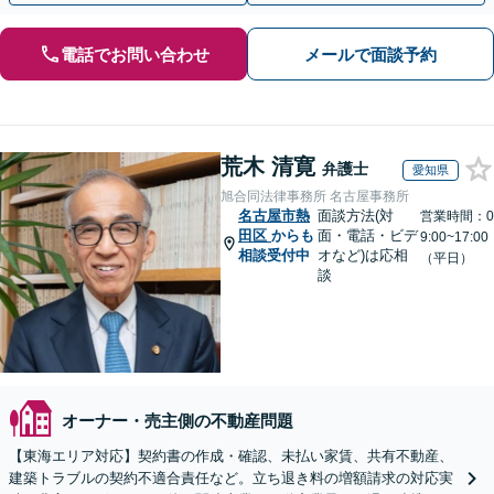
電話でお問い合わせ
メールで面談予約
荒木 清寛
弁護士
愛知県
旭合同法律事務所 名古屋事務所
名古屋市熱
面談方法(対
営業時間：0
田区
からも
面・電話・ビデ
9:00~17:00
相談受付中
オなど)は応相
（平日）
談
オーナー・売主側の不動産問題
【東海エリア対応】契約書の作成・確認、未払い家賃、共有不動産、
建築トラブルの契約不適合責任など。立ち退き料の増額請求の対応実