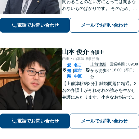
関わることのない方にとっては聞きな
れないものばかりです。 そのため、な
るべく平易な言葉を用いて丁寧にこれ
からの対応を説明させていただきま
電話でお問い合わせ
メールでお問い合わせ
す。最善の解決策は何なのかを共に考
え、解決までサポートさせていただき
ます。
山本 俊介
弁護士
内田・山本法律事務所
上前津駅
営業時間：09:30
愛
名古
~18:00（平日）
知
屋市
から徒歩3
|
県
中区
分
【上前津駅約3分】離婚問題に精通。2
名の弁護士がそれぞれの強みを生かし
弁護にあたります。小さなお悩みで
も、まずは気軽にご相談ください。納
得のいく解決のため、最大限のアドバ
イスを行います！【初回相談無料】
電話でお問い合わせ
メールでお問い合わせ