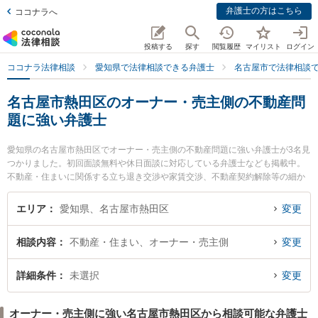
弁護士の方はこちら
ココナラへ
投稿する
探す
閲覧履歴
マイリスト
ログイン
ココナラ法律相談
愛知県で法律相談できる弁護士
名古屋市で法律相談
名古屋市熱田区のオーナー・売主側の不動産問
題に強い弁護士
愛知県の名古屋市熱田区でオーナー・売主側の不動産問題に強い弁護士が3名見
つかりました。初回面談無料や休日面談に対応している弁護士なども掲載中。
不動産・住まいに関係する立ち退き交渉や家賃交渉、不動産契約解除等の細か
な分野での絞り込み検索もでき便利です。特に弁護士法人名古屋総合法律事務
所 金山駅前事務所の楠野 翔也弁護士や弁護士法人名古屋総合法律事務所 金山
エリア
愛知県、名古屋市熱田区
変更
駅前事務所の田村 淳弁護士、弁護士法人名古屋総合法律事務所 金山駅前事務所
の劉 可心弁護士のプロフィール情報や弁護士費用、強みなどが注目されていま
相談内容
不動産・住まい、オーナー・売主側
変更
す。『名古屋市熱田区で土日や夜間に発生したオーナー・売主側の不動産問題
のトラブルを今すぐに弁護士に相談したい』『オーナー・売主側の不動産問題
のトラブル解決の実績豊富な近くの弁護士を検索したい』『初回相談無料でオ
詳細条件
未選択
変更
ーナー・売主側の不動産問題を法律相談できる名古屋市熱田区内の弁護士に相
談予約したい』などでお困りの相談者さんにおすすめです。
オーナー・売主側に強い名古屋市熱田区から相談可能な弁護士