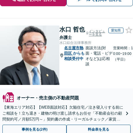
水口 哲也
愛知県
インタビュ
ーを見る
弁護士
水口綜合法律事務所
名古屋市熱
面談方法(対
営業時間：1
田区
からも
面・電話・ビデ
0:00~19:00
相談受付中
オなど)は応相
（平日）
談
オーナー・売主側の不動産問題
【東海エリア対応】【WEB面談対応】欠陥住宅／泣き寝入りする前に
ご相談を！立ち退き・建物の明け渡し請求もお任せ「不動産会社の顧
問契約可／月額5万円～」契約書の作成・リーガルチェック／家賃の
未払い対応／立退料の増額対応など【休日・夜間相談可】
事例を見る(2件)
料金表を見る