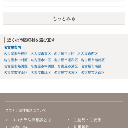
端的に退去を求めるのがよいと思われます（応じない場合は、退去す
るまで賃料相当の損害賠償を続ける）。また、息子との関係でも、勝
手に第三者に又貸ししたとして、使用貸借契約の解除を検討すること
もっとみる
も考えられます。 ただ、同じ家にお住まいということですので、 場合
によっては、安全面を考慮して、警察へ事前に相談（あまり親身に対
応してもらえるわけではないですが）や、弁護士への依頼、調停など
の申立てもご検討なさるとよいかと思います。
近くの市区町村を選び直す
名古屋市内
名古屋市千種区
名古屋市東区
名古屋市北区
名古屋市西区
名古屋市中村区
名古屋市中区
名古屋市昭和区
名古屋市瑞穂区
名古屋市熱田区
名古屋市中川区
名古屋市港区
名古屋市南区
名古屋市守山区
名古屋市緑区
名古屋市名東区
名古屋市天白区
ココナラ法律相談について
ココナラ法律相談とは
ご意見・ご要望
法律Q&A
利用規約