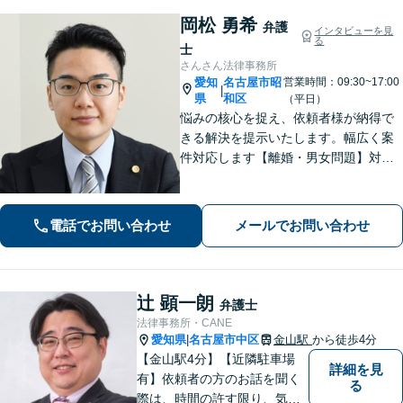
岡松 勇希
弁護
インタビューを見
る
士
さんさん法律事務所
愛知
名古屋市昭
営業時間：09:30~17:00
|
県
和区
（平日）
悩みの核心を捉え、依頼者様が納得で
きる解決を提示いたします。幅広く案
件対応します【離婚・男女問題】対応
実績多数！別居時点で婚姻費用は請求
いただけます【企業法務】安心して事
業展開できるよう、法律家の視点でサ
電話でお問い合わせ
メールでお問い合わせ
ポートします！【御器所駅／桜山駅徒
歩14分】
辻 顕一朗
弁護士
法律事務所・CANE
愛知県
名古屋市中区
金山駅
から徒歩4分
|
【金山駅4分】【近隣駐車場
詳細を見
有】依頼者の方のお話を聞く
る
際は、時間の許す限り、気の