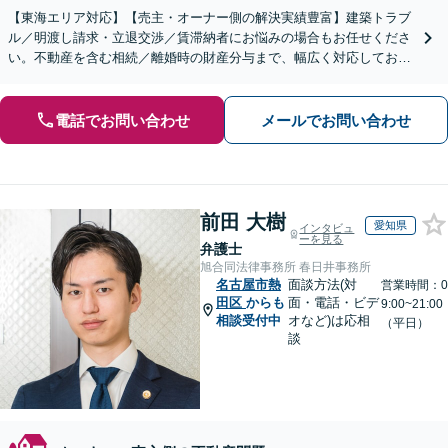
【東海エリア対応】【売主・オーナー側の解決実績豊富】建築トラブ
ル／明渡し請求・立退交渉／賃滞納者にお悩みの場合もお任せくださ
い。不動産を含む相続／離婚時の財産分与まで、幅広く対応しており
ます。【初回面談無料】【セカンドオピニオン対応】
電話でお問い合わせ
メールでお問い合わせ
前田 大樹
愛知県
インタビュ
ーを見る
弁護士
旭合同法律事務所 春日井事務所
名古屋市熱
面談方法(対
営業時間：0
田区
からも
面・電話・ビデ
9:00~21:00
相談受付中
オなど)は応相
（平日）
談