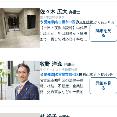
ターネット／削除請求や開示
請求、利用規約などのトラブ
佐々木 広大
弁護士
ルはお任せ！相続／感情面の
佐々木法律事務所
納得感を重視します。
愛知県
名古屋市中区
東別院駅
から徒歩10分
|
【土日・夜間面談可】◎代表
詳細を見
弁護士が、初回相談から解決
る
まで一貫して対応◎丁寧な対
応に強み。【刑事事件】早期
の身柄解放、不起訴など、豊
富な経験をもとに最善の解決
を目指します【相続問題】遺
牧野 洋逸
弁護士
産分割調停や審判もお任せく
ラウア・ミコト法律事務所
ださい【東別院駅】
愛知県
名古屋市昭和区
桜山駅
から徒歩8分
|
名古屋市昭和区の法律事務
詳細を見
所。相続、不動産、企業法
る
務、交通事故などの一般的な
法律相談はもちろん、スポー
ツ法務にも積極的に取り組ん
でいます【初回30分相談無
料】【桜山駅より徒歩８分】
林 裕子
弁護士