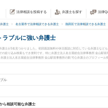
法律相談を投稿する
弁護士を探す
法律Q
弁護士
名古屋市で法律相談できる弁護士
熱田区で法律相談できる弁護士
トラブルに強い弁護士
弁護士が3名見つかりました。初回面談無料や休日面談に対応している弁護士など
での絞り込み検索もでき便利です。特に弁護士法人名古屋総合法律事務所 金山駅前
、弁護士法人名古屋総合法律事務所 金山駅前事務所の劉 可心弁護士のプロフィー
建築トラブルのトラブルを今すぐに弁護士に相談したい』『建築トラブルのトラブ
る名古屋市熱田区内の弁護士に相談予約したい』などでお困りの相談者さんにおす
ブル
から相談可能な弁護士