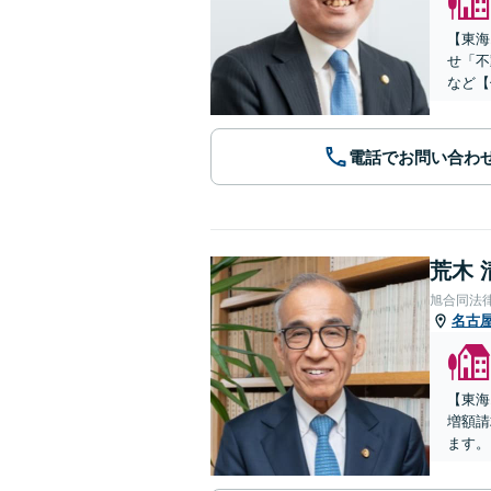
【東海
せ「不
など【
電話でお問い合わ
荒木 
旭合同法
名古
【東海
増額請
ます。