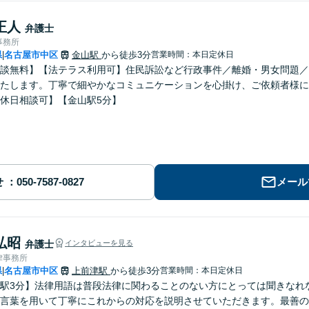
正人
弁護士
事務所
県
名古屋市中区
金山駅
から徒歩3分
営業時間：本日定休日
|
談無料】【法テラス利用可】住民訴訟など行政事件／離婚・男女問題／
たします。丁寧で細やかなコミュニケーションを心掛け、ご依頼者様に
休日相談可】【金山駅5分】
せ
メール
弘昭
弁護士
インタビューを見る
律事務所
県
名古屋市中区
上前津駅
から徒歩3分
営業時間：本日定休日
|
駅3分】法律用語は普段法律に関わることのない方にとっては聞きなれ
言葉を用いて丁寧にこれからの対応を説明させていただきます。最善の