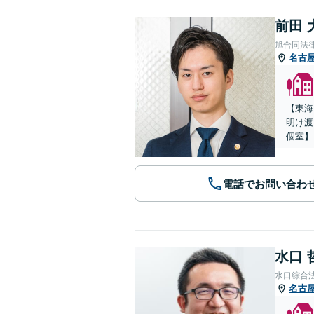
前田 
旭合同法
名古
【東海
明け渡
個室】
電話でお問い合わ
水口 
水口綜合
名古