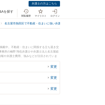
弁護士の方はこちら
&Aを探す
閲覧履歴
マイリスト
ログイン
名古屋市熱田区で不動産・住まいに強い弁護士
名古屋市熱田区で建築トラ
も掲載中。不動産・住まいに関係する立ち退き交
事務所の楠野 翔也弁護士や弁護士法人名古屋総
ル情報や弁護士費用、強みなどが注目されていま
ル解決の実績豊富な近くの弁護士を検索したい』
すめです。
変更
変更
変更