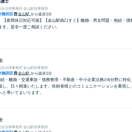
弁護士
総合法律事務所 金山駅前事務所
市熱田区
金山駅
から徒歩1分
】【夜間休日対応可能】【金山駅南口すぐ】離婚・男女問題・相続・債
ます。是非一度ご相談ください。
士
総合法律事務所 金山駅前事務所
市熱田区
金山駅
から徒歩1分
相続・離婚・交通事故・債務整理・不動産・中小企業法務の6分野に特化
指し、日々精進いたします。依頼者様とのコミュニケーションを重視し
へと導いてまいります。
士
総合法律事務所 金山駅前事務所