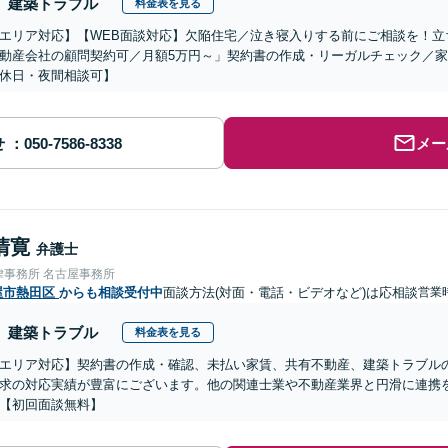
建築トラブル
料金表を見る
エリア対応】【WEB面談対応】欠陥住宅／泣き寝入りする前にご相談を！立
動産会社の顧問契約可／月額5万円～」契約書の作成・リーガルチェック／
休日・夜間相談可】
せ
メー
清寛
弁護士
律事務所 名古屋事務所
屋市熱田区
からも相談受付中
面談方法(対面・電話・ビデオなど)は応相談
営業時
建築トラブル
料金表を見る
エリア対応】契約書の作成・確認、未払い家賃、共有不動産、建築トラブル
求の対応実績が豊富にございます。他の関連士業や不動産業界と円滑に連携
【初回面談無料】