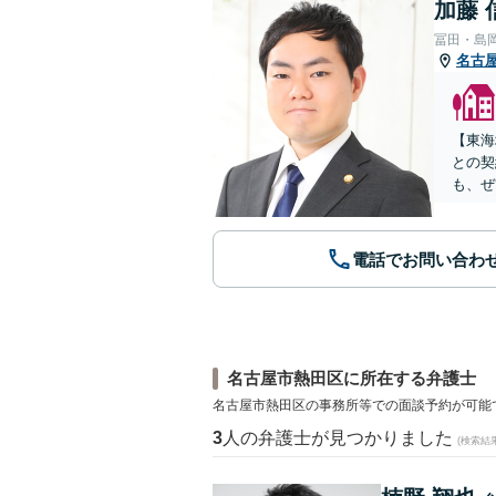
加藤 
冨田・島
名古
【東海
との契
も、ぜ
電話でお問い合わ
名古屋市熱田区に所在する弁護士
名古屋市熱田区の事務所等での面談予約が可能
3
人の弁護士が見つかりました
(検索結