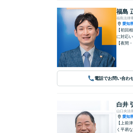
福島 
福島法律
愛知
【初回相
に対応い
【夜間・
電話でお問い合わ
白井 
山口央法
愛知
【上前津
く平易な