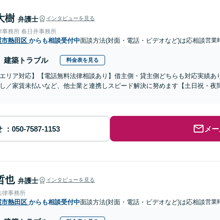
大樹
弁護士
インタビューを見る
律事務所 春日井事務所
屋市熱田区
からも相談受付中
面談方法(対面・電話・ビデオなど)は応相談
営業時
建築トラブル
料金表を見る
エリア対応】【電話無料法律相談あり】借主側・貸主側どちらも対応実績あ
し／家賃未払いなど、他士業と連携しスピード解決に努めます【土日祝・夜
せ
メー
哲也
弁護士
インタビューを見る
法律事務所
屋市熱田区
からも相談受付中
面談方法(対面・電話・ビデオなど)は応相談
営業