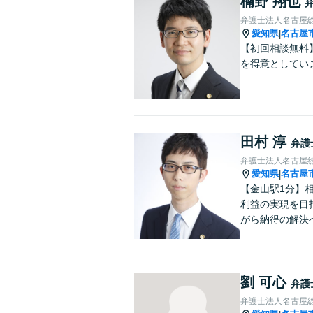
楠野 翔也
弁護士法人名古屋
愛知県
名古屋
|
【初回相談無料
を得意としてい
田村 淳
弁護
弁護士法人名古屋
愛知県
名古屋
|
【金山駅1分】
利益の実現を目
がら納得の解決
劉 可心
弁護
弁護士法人名古屋