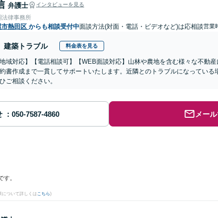
信
弁護士
インタビューを見る
岡法律事務所
屋市熱田区
からも相談受付中
面談方法(対面・電話・ビデオなど)は応相談
営業
建築トラブル
料金表を見る
地域対応】【電話相談可】【WEB面談対応】山林や農地を含む様々な不動産
約書作成まで一貫してサポートいたします。近隣とのトラブルになっている
ひご相談ください。
せ
メール
です。
果について詳しくは
こちら
)