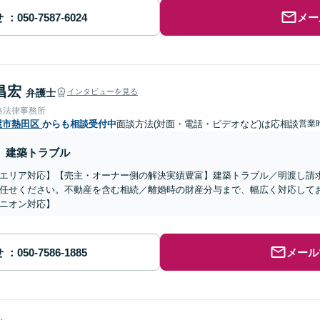
せ
メー
昌宏
弁護士
インタビューを見る
路法律事務所
屋市熱田区
からも相談受付中
面談方法(対面・電話・ビデオなど)は応相談
営業
建築トラブル
エリア対応】【売主・オーナー側の解決実績豊富】建築トラブル／明渡し請
任せください。不動産を含む相続／離婚時の財産分与まで、幅広く対応して
ニオン対応】
せ
メール