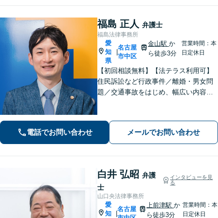
福島 正人
弁護士
福島法律事務所
愛
金山駅
か
営業時間：本
名古屋
知
|
日定休日
ら徒歩3分
市中区
県
【初回相談無料】【法テラス利用可】
住民訴訟など行政事件／離婚・男女問
題／交通事故をはじめ、幅広い内容の
ご相談に対応いたします。丁寧で細や
かなコミュニケーションを心掛け、ご
依頼者様にとって納得感の高い解決を
電話でお問い合わせ
メールでお問い合わせ
目指します【夜間・休日相談可】【金
山駅5分】
白井 弘昭
弁護
インタビューを見
る
士
山口央法律事務所
愛
上前津駅
か
営業時間：本
名古屋
知
|
日定休日
ら徒歩3分
市中区