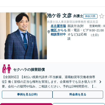
池ケ谷 文彦
弁護士
神奈川県
弁護士法人東京新宿法律事務所 横浜支店
名古屋市瑞
面談方法(対
営業時間：0
穂区
からも
面・電話・ビデ
9:00~21:00
相談受付中
オなど)は応相
（土日）
談
セクハラの損害賠償
【全国対応】【未払い残業代請求 /不当解雇、退職勧奨等労働者側専
従】働く皆様の正当な権利を実現します。企業相手でも泣き寝入り不
要。会社への疑問や悩み、ご相談ください。予約は24時間受付。【初
回面談無料】【夜間・休日対応可】
事例を見る(2件)
料金表を見る