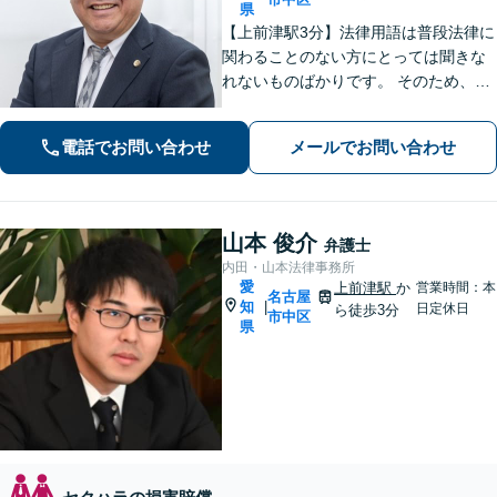
県
【上前津駅3分】法律用語は普段法律に
関わることのない方にとっては聞きな
れないものばかりです。 そのため、な
るべく平易な言葉を用いて丁寧にこれ
からの対応を説明させていただきま
電話でお問い合わせ
メールでお問い合わせ
す。最善の解決策は何なのかを共に考
え、解決までサポートさせていただき
ます。
山本 俊介
弁護士
内田・山本法律事務所
愛
上前津駅
か
営業時間：本
名古屋
知
|
日定休日
ら徒歩3分
市中区
県