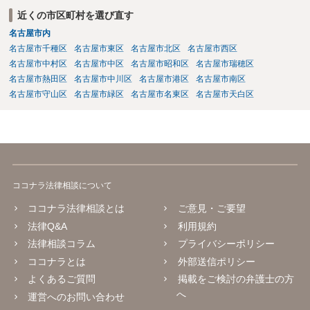
れるでしょうから、結局のところ、関係資料等をまとめて一度弁護士
近くの市区町村を選び直す
に相談した上で、事案の見通し等を示してもらい、訴訟するかどうか
名古屋市内
を早急に決断された方が良いかと存じます。訴訟提起を選択される場
合は、通常、会社が隠蔽のため過去の記録を廃棄すること等を防ぐた
名古屋市千種区
名古屋市東区
名古屋市北区
名古屋市西区
め、弁護士と相談の上、訴え提起前の証拠保全の要否等を検討するこ
名古屋市中村区
名古屋市中区
名古屋市昭和区
名古屋市瑞穂区
とになります。 いずれにせよ、あなたの動きを悟られた場合、少なく
名古屋市熱田区
名古屋市中川区
名古屋市港区
名古屋市南区
とも一般論としては会社が隠蔽工作を行う可能性があるため、慎重な
名古屋市守山区
名古屋市緑区
名古屋市名東区
名古屋市天白区
対応が必要になってくるかと存じます。
ココナラ法律相談について
ココナラ法律相談とは
ご意見・ご要望
法律Q&A
利用規約
法律相談コラム
プライバシーポリシー
ココナラとは
外部送信ポリシー
よくあるご質問
掲載をご検討の弁護士の方
へ
運営へのお問い合わせ