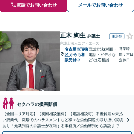
電話でお問い合わせ
メールでお問い合わせ
正木 絢生
弁護士
東京都
弁護士法人ユア・エース
営業時
名古屋市瑞穂
面談方法(対面・
区
からも相
電話・ビデオな
間：本日
談受付中
ど)は応相談
定休日
セクハラの損害賠償
【全国エリア対応】【初回相談無料】【電話相談可】不当解雇や未払
い残業代、職場でのハラスメントなど様々な労働問題の取り扱い実績
あり「元裁判官の弁護士が在籍する事務所／労働審判から訴訟まで、
裁判官経験を活かした最適な戦略を立案」