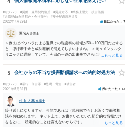
4
個人情報開示請求に応じない企業を訴えたい
けします。 請求が認められる可能性や採るべき手続を検討するには、
様々な事情のヒアリングや証拠資料の検討が必要になるため、今後の
#セクハラ
#労働・雇用契約違反
#労災対応
#業務上過失・損害賠償
方針の検討も含め、一度面談にて法律相談をされることをおすすめし
#退職理由(自己都合・会社都合)
#安全配慮義務違反
2022年7月29日
役にたった
7
ます。
匿名A
弁護士
＞例えばパワハラによる退職での慰謝料の相場が50～100万円だとする
と、ほぼ着手金と成功報酬で消えてしまいますね。 ＞元々メンタルク
リニックに通院していて、今回の一連の出来事でさらに悪化した事実
を医師の診断書で証拠として提出しても慰謝料は変わらないですか？
万が一、慰謝料請求が認められるにしても金額としては微々たるもの
かと思いますが、依頼する弁護士に詳細を説明したうえで指示を仰い
5
会社からの不当な損害賠償請求への法的対処方法
だ方がいいかと思います。
#セクハラ
#暴行・傷害罪
#恐喝・脅迫
#被害者
2021年5月31日
役にたった
13
村山 大基
弁護士
繰り返しになりますが、可能であれば（現段階でも）お近くで面談相
談をお勧めします。 ネット上で、お書きいただいた部分的な情報だけ
をもとに、 断定的なことは言えないからです。