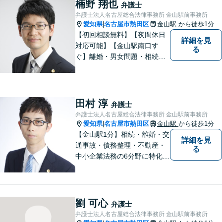
い、丁寧な説明と迅速な対応
楠野 翔也
弁護士
を心がけております。【完全
弁護士法人名古屋総合法律事務所 金山駅前事務所
個室】【法テラス利用可】
愛知県
名古屋市熱田区
金山駅
から徒歩1分
|
【初回相談無料】【夜間休日
詳細を見
対応可能】【金山駅南口す
る
ぐ】離婚・男女問題・相続・
債務整理・不動産分野を得意
としています。是非一度ご相
談ください。
田村 淳
弁護士
弁護士法人名古屋総合法律事務所 金山駅前事務所
愛知県
名古屋市熱田区
金山駅
から徒歩1分
|
【金山駅1分】相続・離婚・交
詳細を見
通事故・債務整理・不動産・
る
中小企業法務の6分野に特化！
依頼者様の正当な利益の実現
を目指し、日々精進いたしま
す。依頼者様とのコミュニケ
ーションを重視し、情報連携
劉 可心
弁護士
を図りながら納得の解決へと
弁護士法人名古屋総合法律事務所 金山駅前事務所
導いてまいります。