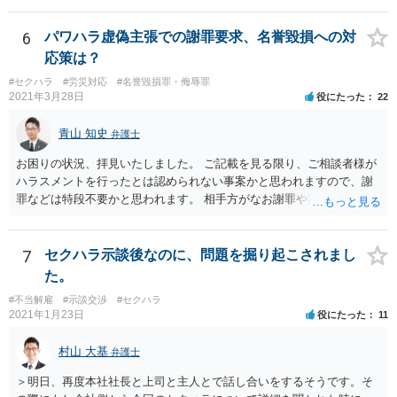
6
パワハラ虚偽主張での謝罪要求、名誉毀損への対
応策は？
#セクハラ
#労災対応
#名誉毀損罪・侮辱罪
2021年3月28日
役にたった
22
青山 知史
弁護士
お困りの状況、拝見いたしました。 ご記載を見る限り、ご相談者様が
ハラスメントを行ったとは認められない事案かと思われますので、謝
罪などは特段不要かと思われます。 相手方がなお謝罪や賠償を要求す
る場合、こうした観点で内容証明郵便などの通知を発したり、また、
訴訟などによって債務不存在確認などを求めることも可能です。 相手
方の行為は、ご相談者様の名誉や名誉感情を損なう事項を第三者に通
7
セクハラ示談後なのに、問題を掘り起こされまし
知したものであり、社内でも共有されている実態を考えれば、金額の
た。
多寡は別として、名誉毀損に基づく損害賠償請求などが成立する可能
#不当解雇
#示談交渉
#セクハラ
性もあるかと思われます。 本件に対する対応ですが、そもそも根拠を
2021年1月23日
役にたった
11
欠く主張であり、会社としても相手方の請求を取り合うつもり事態が
ない可能性もあるかと思われます。 こうした場合であれば、結局は相
村山 大基
弁護士
手方として、言い分がなにも通らないまま、断念ををすることにな
り、ご相談者様も直接に問題のある人物と接触を持たずに済むかと思
＞明日、再度本社社長と上司と主人とで話し合いをするそうです。そ
いますので、必ずしも、ご相談者様がコストをかけて、相手方を責め