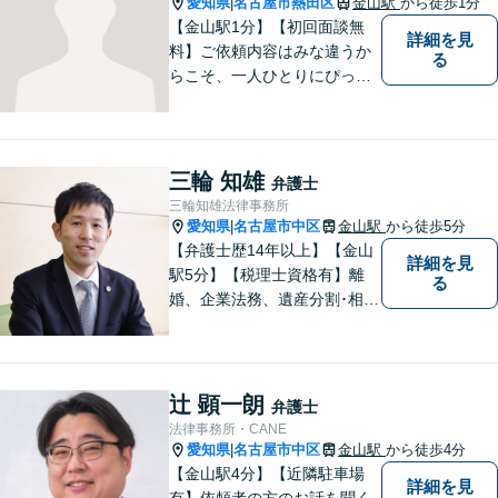
愛知県
名古屋市熱田区
金山駅
から徒歩1分
|
【金山駅1分】【初回面談無
詳細を見
料】ご依頼内容はみな違うか
る
らこそ、一人ひとりにぴった
りの解決を大切にしていま
す。 あなたにとって一番良い
結果を一緒に目指してまいり
ます。誰にも話せず抱えてき
三輪 知雄
弁護士
た不安を、どうぞお聞かせく
三輪知雄法律事務所
ださい。【電話・WEB相談も
愛知県
名古屋市中区
金山駅
から徒歩5分
|
対応可能】
【弁護士歴14年以上】【金山
詳細を見
駅5分】【税理士資格有】離
る
婚、企業法務、遺産分割･相続
税、立ち退き、税務調査対応
OK！税理士資格を持つ弁護士
が法律・税金問題を一括して
解決。【公式LINE】連絡も便
辻 顕一朗
弁護士
利！お気軽にご相談くださ
法律事務所・CANE
い！
愛知県
名古屋市中区
金山駅
から徒歩4分
|
【金山駅4分】【近隣駐車場
詳細を見
有】依頼者の方のお話を聞く