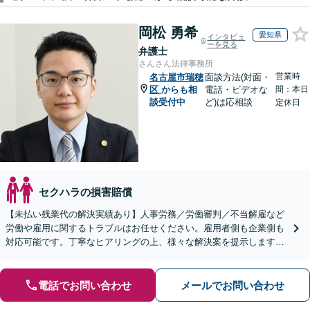
岡松 勇希
愛知県
インタビュ
ーを見る
弁護士
さんさん法律事務所
営業時
名古屋市瑞穂
面談方法(対面・
区
からも相
電話・ビデオな
間：本日
談受付中
ど)は応相談
定休日
セクハラの損害賠償
【未払い残業代の解決実績あり】人事労務／労働審判／不当解雇など
労働や雇用に関するトラブルはお任せください。雇用者側も企業側も
対応可能です。丁寧なヒアリングの上、様々な解決案を提示します
【ビデオ面談OK】【御器所駅／桜山駅徒歩14分】
電話でお問い合わせ
メールでお問い合わせ