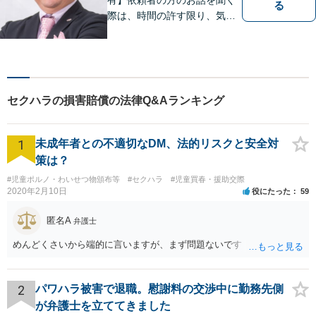
る
際は、時間の許す限り、気の
済むまで話をさせてあげると
いうことを心がけています。
相談者様・依頼者様に寄り添
った対応・解決を目指しま
す。ぜひ、お気軽にご相談く
セクハラの損害賠償の法律Q&Aランキング
ださい。
1
未成年者との不適切なDM、法的リスクと安全対
策は？
#児童ポルノ・わいせつ物頒布等
#セクハラ
#児童買春・援助交際
2020年2月10日
役にたった
59
匿名A
弁護士
めんどくさいから端的に言いますが、まず問題ないです
2
パワハラ被害で退職。慰謝料の交渉中に勤務先側
が弁護士を立ててきました