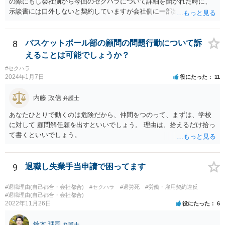
の際にもし会社側から今回のセクハラについて詳細を聞かれた時に、
るまでをしなくともよいかとも考えられます。 もっとも、ご相談者様
示談書には口外しないと契約していますが会社側に一部始終を話して
として本件行動が納得できない場合には、コスト面も生じることから
しまって良いのでしょうか？もし会社側の質問に答えてはいけない場
十分にご検討をいただく必要はあるかと思いますが、相手方に対して
合、どのように対応したら良いですか？ 一番無難なのは、①事前に弁
正式な警告の書面を送ったり、名誉毀損に当たりうる行為について、
護士に相談してからにしたい、と伝え、②話し合いを延期してもらっ
8
バスケットボール部の顧問の問題行動について訴
賠償を求めていく余地はあるかと思われます。
てご主人が近くで法律相談に行くことです。 ネット上ですと、示談書
えることは可能でしょうか？
も確認できませんし、「言葉による下ネタ」がどのようなものか、示
#セクハラ
談に至る具体的な経緯、示談後相手が会社に話した内容など、詳しい
2024年1月7日
役にたった
11
事情がわかりません。これらの事情がわからずに、相談者さんからの
又聞きの情報だけをもとに回答するのは妥当ではないと考えるからで
内藤 政信
弁護士
す。
あなたひとりで動くのは危険だから、仲間をつのって、まずは、学校
に対して 顧問解任願を出すといいでしょう。 理由は、拾えるだけ拾っ
て書くといいでしょう。
9
退職し失業手当申請で困ってます
#退職理由(自己都合・会社都合)
#セクハラ
#過労死
#労働・雇用契約違反
#退職理由(自己都合・会社都合)
2022年11月26日
役にたった
6
鈴木 理司
弁護士