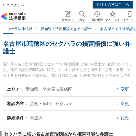
弁護士の方はこちら
ココナラへ
投稿する
探す
閲覧履歴
マイリスト
ログイン
ココナラ法律相談
愛知県で法律相談できる弁護士
名古屋市で法律相談
名古屋市瑞穂区のセクハラの損害賠償に強い弁
護士
愛知県の名古屋市瑞穂区でセクハラの損害賠償に強い弁護士が1名見つかりまし
た。休日面談や夜間面談に対応している弁護士なども掲載中。労働・雇用に関
係する不当解雇や退職勧奨、内定取消等の細かな分野での絞り込み検索もでき
便利です。特に名古屋みずほ法律事務所の田本 伸雄弁護士のプロフィール情報
や弁護士費用、強みなどが注目されています。『名古屋市瑞穂区で土日や夜間
エリア
愛知県、名古屋市瑞穂区
変更
に発生したセクハラの損害賠償のトラブルを今すぐに弁護士に相談したい』
『セクハラの損害賠償のトラブル解決の実績豊富な近くの弁護士を検索した
相談内容
労働・雇用、セクハラ
変更
い』『初回相談無料でセクハラの損害賠償を法律相談できる名古屋市瑞穂区内
の弁護士に相談予約したい』などでお困りの相談者さんにおすすめです。
詳細条件
未選択
変更
セクハラに強い名古屋市瑞穂区から相談可能な弁護士