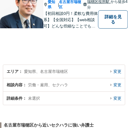
瑞穂区役所駅
から徒歩4
愛知
名古屋市瑞穂
|
県
区
分
【初回相談0円！柔軟な費用体
詳細を見
系】【全国対応】【web相談
る
可】どんな些細なことでもお
気軽にご相談ください。イン
ターネット／削除請求や開示
請求、利用規約などのトラブ
ルはお任せ！相続／感情面の
納得感を重視します。
エリア
愛知県、名古屋市瑞穂区
変更
相談内容
労働・雇用、セクハラ
変更
詳細条件
未選択
変更
名古屋市瑞穂区から近いセクハラに強い弁護士