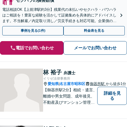
セクハラの損害賠償
電話相談OK【上前津駅約3分】残業代の未払いやセクハラ・パワハラ
はご相談を！豊富な経験を活かして証拠集めを具体的にアドバイスし
ます。不当解雇／内定取り消し／労災手続きも対応可能。企業側のご
相談も対応可【初回相談無料】
事例を見る(1件)
料金表を見る
電話でお問い合わせ
メールでお問い合わせ
林 裕子
弁護士
イリゼ法律事務所
愛知県
名古屋市昭和区
御器所駅
から徒歩1分
|
【御器所駅2分】相続・遺言、
詳細を見
離婚や男女問題、成年後見、
る
不動産及びマンション管理な
どの分野を得意としておりま
す。 ご相談者様の事情だけで
なく、お気持ちにも寄り添