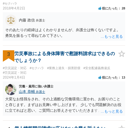
#セクハラ
2018年4月2日
役にたった
28
内藤 政信
弁護士
そのあたりの経緯はよくわかりませんが、弁護士は怖くないですよ。
勇気を振るって尋ねてみて下さい。
3
労災事故による身体障害で慰謝料請求はできるの
でしょうか？
#労災認定・対応
#セクハラ
#業務上過失・損害賠償
#安全配慮義務違反
#労災認定・対応
2024年1月4日
役にたった
13
労働・雇用に強い弁護士
山本 恭輔
弁護士
大変なお怪我をされ、その上過酷な労働環境に置かれ、お困りのこと
と存じます。まずはお見舞い申し上げます。 少しでも問題解決のお役
に立てればと思い、ご質問にお答えさせていただきます。 ご相談者の
具体的な会社内での立場や入手可能な証拠資料にもよりますが、お怪
我に関しては労災保険からの給付や会社からの損害賠償が、過重労働
に関しては未払残業代の支払が受けられる可能性がある事案とお見受