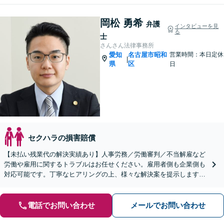
岡松 勇希
弁護
インタビューを見
る
士
さんさん法律事務所
愛知
名古屋市昭和
営業時間：本日定休
|
県
区
日
セクハラの損害賠償
【未払い残業代の解決実績あり】人事労務／労働審判／不当解雇など
労働や雇用に関するトラブルはお任せください。雇用者側も企業側も
対応可能です。丁寧なヒアリングの上、様々な解決案を提示します
【ビデオ面談OK】【御器所駅／桜山駅徒歩14分】
電話でお問い合わせ
メールでお問い合わせ