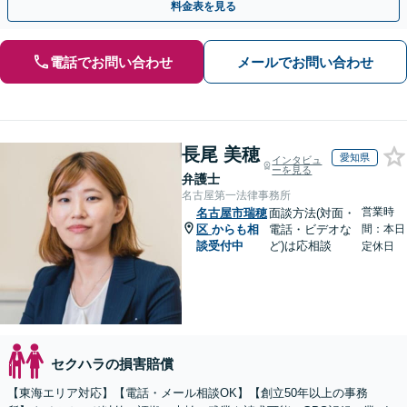
料金表を見る
電話でお問い合わせ
メールでお問い合わせ
長尾 美穂
愛知県
インタビュ
ーを見る
弁護士
名古屋第一法律事務所
営業時
名古屋市瑞穂
面談方法(対面・
区
からも相
電話・ビデオな
間：本日
談受付中
ど)は応相談
定休日
セクハラの損害賠償
【東海エリア対応】【電話・メール相談OK】【創立50年以上の事務