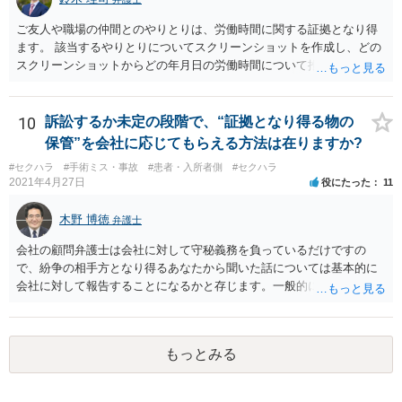
ご友人や職場の仲間とのやりとりは、労働時間に関する証拠となり得
ます。 該当するやりとりについてスクリーンショットを作成し、どの
スクリーンショットからどの年月日の労働時間について推定できるか
報告書にまとめ、ハローワークに提出しましょう。
10
訴訟するか未定の段階で、“証拠となり得る物の
保管”を会社に応じてもらえる方法は在りますか?
#セクハラ
#手術ミス・事故
#患者・入所者側
#セクハラ
2021年4月27日
役にたった
11
木野 博徳
弁護士
会社の顧問弁護士は会社に対して守秘義務を負っているだけですの
で、紛争の相手方となり得るあなたから聞いた話については基本的に
会社に対して報告することになるかと存じます。一般的に弁護士かぎ
りの話にしてほしいという相手方の要望を受け容れることは状況によ
ってはあるかもしれませんが、相手方に誤解を与える可能性があり、
利益相反の問題が生じうるのでそういった要請は拒絶する場合が大半
もっとみる
でしょうし、とりわけ今回の状況において弁護士かぎりの話にしてほ
しいという要望を受け容れる弁護士はほとんどいないと思います。 会
社内の部署に相談した場合についても通常は会社内で情報共有が図ら