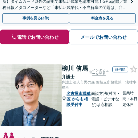
所】タイムカード以外の証拠で未払い残業を請求可能！GPS記録／業
務日報／タコメーターなど「未払い残業代・不当解雇の問題は、弁護
士に相談して適切に対処しましょう」【初回相談無料】
事例を見る(2件)
料金表を見る
電話でお問い合わせ
メールでお問い合わせ
柳川 侑馬
静岡県
インタビュ
ーを見る
弁護士
弁護士法人市民の森 藤枝支所藤枝第一法律事
務所
営業時
名古屋市瑞穂
面談方法(対面・
区
からも相
電話・ビデオな
間：本日
談受付中
ど)は応相談
定休日