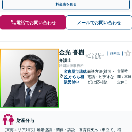
手金の返還保証もありますので安心してご相談ください。
料金表を見る
電話でお問い合わせ
メールでお問い合わせ
金光 誉樹
静岡県
インタビュ
ーを見る
弁護士
静岡法律事務所
営業時
名古屋市瑞穂
面談方法(対面・
区
からも相
電話・ビデオな
間：本日
談受付中
ど)は応相談
定休日
財産分与
【東海エリア対応】離婚協議・調停・訴訟、養育費支払（申立て、増