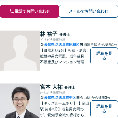
電話でお問い合わせ
メールでお問い合わせ
林 裕子
弁護士
イリゼ法律事務所
愛知県
名古屋市昭和区
御器所駅
から徒歩1分
|
【御器所駅2分】相続・遺言、
詳細を見
離婚や男女問題、成年後見、
る
不動産及びマンション管理な
どの分野を得意としておりま
す。 ご相談者様の事情だけで
なく、お気持ちにも寄り添
い、丁寧な説明と迅速な対応
宮本 大祐
弁護士
を心がけております。【完全
かもめ法律事務所
個室】【法テラス利用可】
愛知県
名古屋市中区
金山駅
から徒歩3分
|
【キッズルームあり】【 金山
詳細を見
駅 徒歩3分】老若男女問わ
る
ず、愛知県全域の皆様から愛