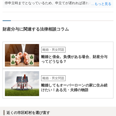
停申立時までとなっているため、申立てが遅れれば遅れるほど、遡れ
る期間に差が出てしまうのを防ぐためです。 また、離婚調停と違い、
婚姻費用については調停で話がまとまらなかった場合に審判で裁判所
の判断が出るため、終局的な解決が見込めます。 弁護士に一度相談さ
れた方が良いでしょう。
財産分与に関連する法律相談コラム
離婚・男女問題
離婚と借金。負債がある場合、財産分与
ってどうなる？
離婚・男女問題
離婚してもオーバーローンの家に住み続
けたい！ある元・夫婦の物語
近くの市区町村を選び直す