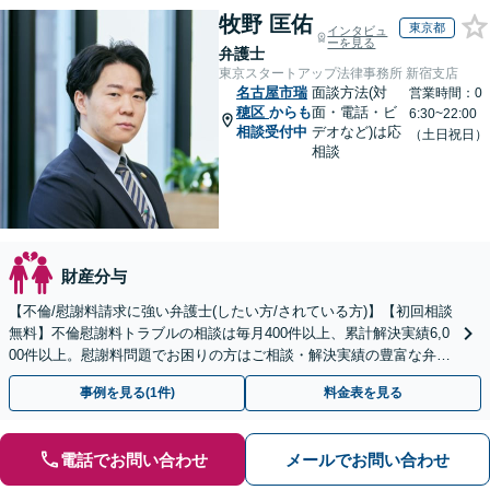
牧野 匡佑
東京都
インタビュ
ーを見る
弁護士
東京スタートアップ法律事務所 新宿支店
名古屋市瑞
面談方法(対
営業時間：0
穂区
からも
面・電話・ビ
6:30~22:00
相談受付中
デオなど)は応
（土日祝日）
相談
財産分与
【不倫/慰謝料請求に強い弁護士(したい方/されている方)】【初回相談
無料】不倫慰謝料トラブルの相談は毎月400件以上、累計解決実績6,0
00件以上。慰謝料問題でお困りの方はご相談・解決実績の豊富な弁護
士による無料相談をご利用ください。
事例を見る(1件)
料金表を見る
電話でお問い合わせ
メールでお問い合わせ