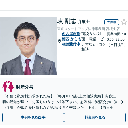
表 剛志
弁護士
大阪府
東京スタートアップ法律事務所 高槻支店
名古屋市瑞
面談方法(対
営業時間：0
穂区
からも
面・電話・ビ
6:30~22:00
相談受付中
デオなど)は応
（土日祝日）
相談
財産分与
【不倫で慰謝料請求されたら】【毎月100名以上の相談実績】内容証
明の通知が届いてお困りの方はご相談下さい。慰謝料の減額交渉に強
い弁護士が裁判を回避しながら粘り強く交渉いたします。【当日中の
相談可(予約制)】【全国対応】
事例を見る(1件)
料金表を見る