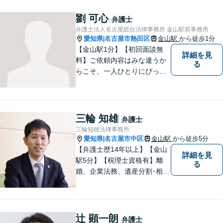
す。依頼者様とのコミュニケ
ーションを重視し、情報連携
劉 可心
弁護士
を図りながら納得の解決へと
弁護士法人名古屋総合法律事務所 金山駅前事務所
導いてまいります。
愛知県
名古屋市熱田区
金山駅
から徒歩1分
|
【金山駅1分】【初回面談無
詳細を見
料】ご依頼内容はみな違うか
る
らこそ、一人ひとりにぴった
りの解決を大切にしていま
す。 あなたにとって一番良い
結果を一緒に目指してまいり
ます。誰にも話せず抱えてき
三輪 知雄
弁護士
た不安を、どうぞお聞かせく
三輪知雄法律事務所
ださい。【電話・WEB相談も
愛知県
名古屋市中区
金山駅
から徒歩5分
|
対応可能】
【弁護士歴14年以上】【金山
詳細を見
駅5分】【税理士資格有】離
る
婚、企業法務、遺産分割･相続
税、立ち退き、税務調査対応
OK！税理士資格を持つ弁護士
が法律・税金問題を一括して
解決。【公式LINE】連絡も便
辻 顕一朗
弁護士