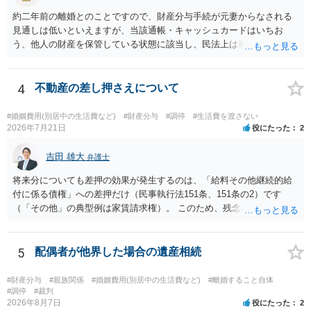
約二年前の離婚とのことですので、財産分与手続が元妻からなされる
見通しは低いといえますが、当該通帳・キャッシュカードはいちお
う、他人の財産を保管している状態に該当し、民法上は事務管理（597
条）が成立しているとはいえます。 現実に問題になることはさほど考
えにくくとも、表だってのお答えとしては元妻の了解なく処分するこ
とはできないというお答えになってしまいます。
4
不動産の差し押さえについて
#婚姻費用(別居中の生活費など)
#財産分与
#調停
#生活費を渡さない
2026年7月21日
役にたった
2
吉田 雄大
弁護士
将来分についても差押の効果が発生するのは、「給料その他継続的給
付に係る債権」への差押だけ（民事執行法151条、151条の2）です
（「その他」の典型例は家賃請求権）。 このため、残念ながらお答え
は否です。つまり、不動産を差し押さえた場合には、申立時までの分
のみが配当の対象です。
5
配偶者が他界した場合の遺産相続
#財産分与
#親族関係
#婚姻費用(別居中の生活費など)
#離婚すること自体
#調停
#裁判
2026年8月7日
役にたった
2