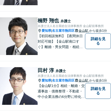
される法律事務所を目指して
おります。 お子様連れの方や
ご年配の方も安心してご来所
ください。
楠野 翔也
弁護士
弁護士法人名古屋総合法律事務所 金山駅前事務所
愛知県
名古屋市熱田区
金山駅
から徒歩1分
|
【初回相談無料】【夜間休日
詳細を見
対応可能】【金山駅南口す
る
ぐ】離婚・男女問題・相続・
債務整理・不動産分野を得意
としています。是非一度ご相
談ください。
田村 淳
弁護士
弁護士法人名古屋総合法律事務所 金山駅前事務所
愛知県
名古屋市熱田区
金山駅
から徒歩1分
|
【金山駅1分】相続・離婚・交
詳細を見
通事故・債務整理・不動産・
る
中小企業法務の6分野に特化！
依頼者様の正当な利益の実現
を目指し、日々精進いたしま