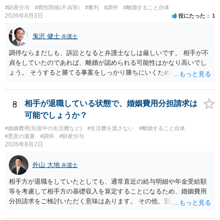
だからお前が払えよ！と怒鳴られました。」 こうなった経緯は不明で
#財産分与
#異性関係(不貞等)
#審判
#調停
#離婚すること自体
すが，法律上は，夫と義母の間の話ですから，二人で賃料等の合意を
2026年8月3日
役にたった
1
するか否かを決め，夫が義母に支払をするだけのことです。この合意
をしない場合に，義母がどのような選択をするかは，義母の判断でし
鬼沢 健士
弁護士
かありません（抵当権の解除の話をしているようですが）。 夫が賃料
の支払を相談者に請求したとしても，法律上の支払義務は生じませ
調停ならまだしも、訴訟となると弁護士なしは厳しいです。 相手が不
ん。変な賃貸借契約書（なぜか，賃借人が相談者になっているなど）
貞をしていたのであれば、離婚が認められる可能性はかなり高いでし
が作成されない限り，相談者に負担は生じないのです。にもかかわら
ょう。 そうすると勝てる事案をしっかり勝ちにいくためにも弁護士委
ず，請求してくるのだとすれば，そのような請求を押し付けてくる夫
任を強くおすすめします。
について，どのように評価するかの話になると思います。 抵当権の解
除は，金融機関（担保権者）の方が応じることがないと思います。ロ
8
相手が退職している状態で、婚姻費用分担請求は
ーンの支払いもしなければ，抵当権が実行されて土地が売却されて
可能でしょうか？
（おそらく，建物も共同担保に入っていると思うので，競売自体はさ
ほど問題ありません。）売却代金が建物のローンに充当され，残額は
#婚姻費用(別居中の生活費など)
#生活費を渡さない
#離婚すること自体
#悪意の遺棄
#調停
#財産分与
名義人である夫に請求されることになります。相談者は，債務に関係
2026年8月2日
なく，連帯保証人でもありませんので，負担する理由がありません。
離婚については，相手方が離婚したいようですから，離婚自体はこち
外山 大地
弁護士
らの意思次第だと思います。慰謝料を請求する際に，この不動産の経
過も含めて，どのように相談者が精神的苦痛を受けたかの際に述べて
相手方が退職をしていたとしても、通常直近の給与明細や年金受給額
いく事情になると思います。 法律問題より，夫婦間の問題（離婚の問
等を考慮して相手方の基礎収入を算定することになるため、婚姻費用
題）の方がウェイトが大きいような問題のような印象を受けました。
分担請求をご検討いただく意味はあります。 その他、別居の経緯、質
だからこそ，夫に対する話ではなく，全て相談者に向いているように
問者様の年収、監護されているお子様がいるかといった事情をふまえ
思うのです。