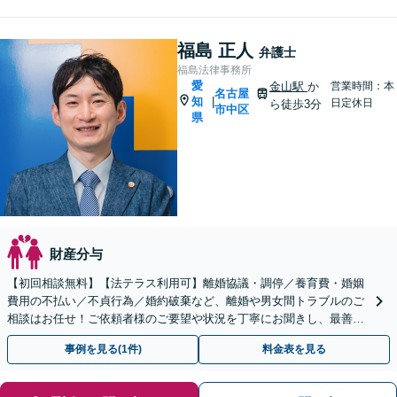
福島 正人
弁護士
福島法律事務所
愛
金山駅
か
営業時間：本
名古屋
知
|
日定休日
ら徒歩3分
市中区
県
財産分与
【初回相談無料】【法テラス利用可】離婚協議・調停／養育費・婚姻
費用の不払い／不貞行為／婚約破棄など、離婚や男女間トラブルのご
相談はお任せ！ご依頼者様のご要望や状況を丁寧にお聞きし、最善の
解決へ向けて尽力します【相談室完全個室】【金山駅5分】
事例を見る(1件)
料金表を見る