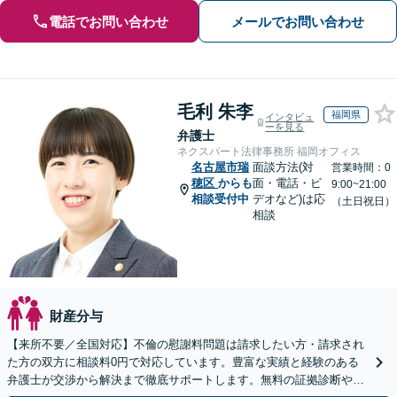
電話でお問い合わせ
メールでお問い合わせ
毛利 朱李
福岡県
インタビュ
ーを見る
弁護士
ネクスパート法律事務所 福岡オフィス
名古屋市瑞
面談方法(対
営業時間：0
穂区
からも
面・電話・ビ
9:00~21:00
相談受付中
デオなど)は応
（土日祝日）
相談
財産分与
【来所不要／全国対応】不倫の慰謝料問題は請求したい方・請求され
た方の双方に相談料0円で対応しています。豊富な実績と経験のある
弁護士が交渉から解決まで徹底サポートします。無料の証拠診断や着