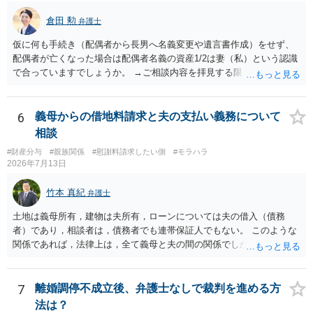
倉田 勲
弁護士
仮に何も手続き（配偶者から長男へ名義変更や遺言書作成）をせず、
配偶者が亡くなった場合は配偶者名義の資産1/2は妻（私）という認識
で合っていますでしょうか。 →ご相談内容を拝見する限りでは、その
認識で合ってはいます。 なお、逆に１/２しか権利がないため、自宅を
完全に所有する場合は、他の相続人に対して自宅の評価額の１/２の代
償金の支払いが必要になります。
6
義母からの借地料請求と夫の支払い義務について
相談
#財産分与
#親族関係
#慰謝料請求したい側
#モラハラ
2026年7月13日
竹本 真紀
弁護士
土地は義母所有，建物は夫所有，ローンについては夫の借入（債務
者）であり，相談者は，債務者でも連帯保証人でもない。 このような
関係であれば，法律上は，全て義母と夫の間の関係でしかありませ
ん。 夫と義母の間で，建物建築目的での使用貸借契約（無償で使用さ
せる）がされていたのでしょうかね。 いずれにしても，使用貸借では
なくて賃貸借にするというのであれば，夫と義母の関係でしかありま
7
離婚調停不成立後、弁護士なしで裁判を進める方
せん。 これが法律上の話です。 「夫にこうなったのはお前のせいなん
法は？