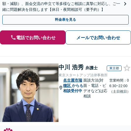
額・減額）、面会交流の申立て等多様なご相談に真摯に対応し、ご一
緒に問題解決を目指します【休日・夜間相談可（要予約）】
料金表を見る
電話でお問い合わせ
メールでお問い合わせ
中川 浩秀
弁護士
東京都
東京スタートアップ法律事務所
名古屋市瑞
面談方法(対
営業時間：0
穂区
からも
面・電話・ビ
6:30~22:00
相談受付中
デオなど)は応
（土日祝日）
相談