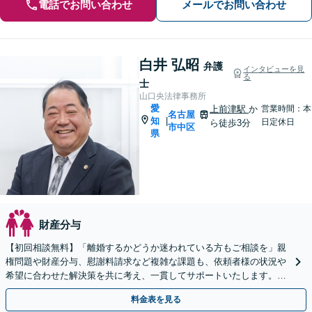
電話でお問い合わせ
メールでお問い合わせ
白井 弘昭
弁護
インタビューを見
る
士
山口央法律事務所
愛
上前津駅
か
営業時間：本
名古屋
知
|
日定休日
ら徒歩3分
市中区
県
財産分与
【初回相談無料】「離婚するかどうか迷われている方もご相談を」親
権問題や財産分与、慰謝料請求など複雑な課題も、依頼者様の状況や
希望に合わせた解決策を共に考え、一貫してサポートいたします。
「熟年離婚のご相談もお任せください」【休日・夜間相談可】
料金表を見る