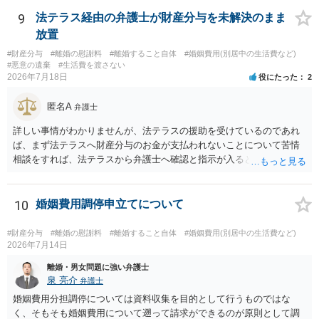
て、ご検討いただくのが良いかと思います。
9
法テラス経由の弁護士が財産分与を未解決のまま
放置
#財産分与
#離婚の慰謝料
#離婚すること自体
#婚姻費用(別居中の生活費など)
#悪意の遺棄
#生活費を渡さない
2026年7月18日
役にたった
2
匿名A
弁護士
詳しい事情がわかりませんが、法テラスの援助を受けているのであれ
ば、まず法テラスへ財産分与のお金が支払われないことについて苦情
相談をすれば、法テラスから弁護士へ確認と指示が入ると思います。
その上で、所属する弁護士会の市民窓口へ連絡することも考えられま
す。
10
婚姻費用調停申立てについて
#財産分与
#離婚の慰謝料
#離婚すること自体
#婚姻費用(別居中の生活費など)
2026年7月14日
離婚・男女問題に強い弁護士
泉 亮介
弁護士
婚姻費用分担調停については資料収集を目的として行うものではな
く、そもそも婚姻費用について遡って請求ができるのが原則として調