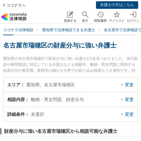
弁護士の方はこちら
ココナラへ
投稿する
探す
閲覧履歴
マイリスト
ログイン
ココナラ法律相談
愛知県で法律相談できる弁護士
名古屋市で法律相談
名古屋市瑞穂区の財産分与に強い弁護士
愛知県の名古屋市瑞穂区で財産分与に強い弁護士が1名見つかりました。休日面
談や夜間面談に対応している弁護士なども掲載中。離婚・男女問題に関係する
財産分与や養育費、親権等の細かな分野での絞り込み検索もでき便利です。特
に名古屋みずほ法律事務所の田本 伸雄弁護士のプロフィール情報や弁護士費
用、強みなどが注目されています。『名古屋市瑞穂区で土日や夜間に発生した
エリア
愛知県、名古屋市瑞穂区
変更
財産分与のトラブルを今すぐに弁護士に相談したい』『財産分与のトラブル解
決の実績豊富な近くの弁護士を検索したい』『初回相談無料で財産分与を法律
相談内容
離婚・男女問題、財産分与
変更
相談できる名古屋市瑞穂区内の弁護士に相談予約したい』などでお困りの相談
者さんにおすすめです。
詳細条件
未選択
変更
財産分与に強い名古屋市瑞穂区から相談可能な弁護士