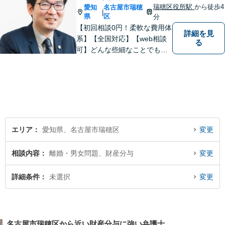
瑞穂区役所駅
から徒歩4
愛知
名古屋市瑞穂
|
県
区
分
【初回相談0円！柔軟な費用体
詳細を見
系】【全国対応】【web相談
る
可】どんな些細なことでもお
気軽にご相談ください。イン
ターネット／削除請求や開示
請求、利用規約などのトラブ
ルはお任せ！相続／感情面の
納得感を重視します。
エリア
愛知県、名古屋市瑞穂区
変更
相談内容
離婚・男女問題、財産分与
変更
詳細条件
未選択
変更
名古屋市瑞穂区から近い財産分与に強い弁護士