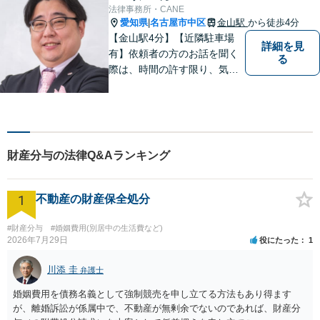
利！お気軽にご相談くださ
法律事務所・CANE
い！
愛知県
名古屋市中区
金山駅
から徒歩4分
|
【金山駅4分】【近隣駐車場
詳細を見
有】依頼者の方のお話を聞く
る
際は、時間の許す限り、気の
済むまで話をさせてあげると
いうことを心がけています。
相談者様・依頼者様に寄り添
った対応・解決を目指しま
す。ぜひ、お気軽にご相談く
財産分与の法律Q&Aランキング
ださい。
1
不動産の財産保全処分
#財産分与
#婚姻費用(別居中の生活費など)
2026年7月29日
役にたった
1
川添 圭
弁護士
婚姻費用を債務名義として強制競売を申し立てる方法もあり得ます
が、離婚訴訟が係属中で、不動産が無剰余でないのであれば、財産分