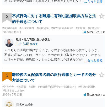
与（の附帯処分請求）を本案として仮差押えを申し立てる（法的には
審判前保全処分の扱いになるので管轄は家庭裁判所）という方法も考
えられます。弁護士へ依頼しているのであれば、担当弁護士とよく相
談してください。
2
不貞行為に対する離婚に有利な証拠収集方法と法
的手続きについて
#有責配偶者
#不倫慰謝料
#離婚協議
#異性関係(不貞等)
#養育費
#財産分与
2026年8月5日
役にたった
2
離婚・男女問題に強い弁護士
白井 弘昭
弁護士
＞こちらに有利に離婚するには、どのような証拠が必要でしょうか。
不貞の証拠としては、ライン、カカオのやり取りだけでなく、ホテル
に行った証拠、複数回マンションに滞在した証拠などが有効です。 不
貞の証拠があれば、離婚をさらに有利に進める（離婚したい時期に離
婚する、慰謝料をとるなど）ことができると思われます。 ただし、不
貞発覚後、長期間同居を続けると、不貞を許したとの評価につながる
3
離婚後の元配偶者名義の銀行通帳とカードの処分
場合がありますので、ご注意ください。 以上、ご参考まで。
方法について
#財産分与
#養育費
#親権
#婚姻費用(別居中の生活費など)
#離婚の慰謝料
#離婚すること自体
2026年7月13日
役にたった
2
匿名A
弁護士