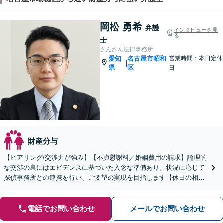
岡松 勇希
弁護
インタビューを見
る
士
さんさん法律事務所
愛知
名古屋市昭和
営業時間：本日定休
|
県
区
日
財産分与
【ヒアリング/交渉力が強み】【不貞慰謝料／婚姻費用の請求】論理的
な交渉の裏にはエビデンスに基づいた入念な準備あり。状況に応じて
探偵事務所との連携を行い、ご要望の実現を目指します【休日の相談
可能】【御器所駅／桜山駅徒歩14分】
電話でお問い合わせ
メールでお問い合わせ