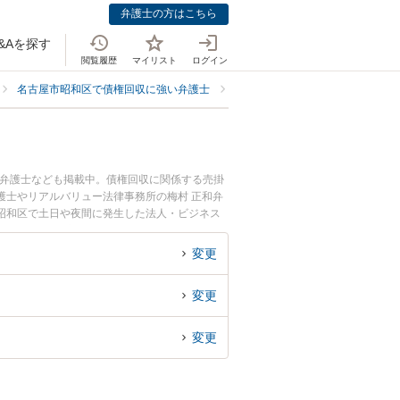
弁護士の方はこちら
&Aを探す
閲覧履歴
マイリスト
ログイン
名古屋市昭和区で債権回収に強い弁護士
名古屋市昭和区で法人・ビジネス
る弁護士なども掲載中。債権回収に関係する売掛
護士やリアルバリュー法律事務所の梅村 正和弁
昭和区で土日や夜間に発生した法人・ビジネス
検索したい』『初回相談無料で法人・ビジネスの
変更
変更
変更