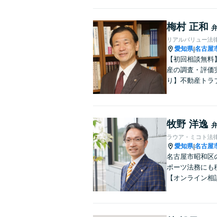
梅村 正和
リアルバリュー法
愛知県
名古屋
|
【初回相談無料
産の調査・評価
り】不動産トラ
牧野 洋逸
ラウア・ミコト法
愛知県
名古屋
|
名古屋市昭和区
ポーツ法務にも
【オンライン相