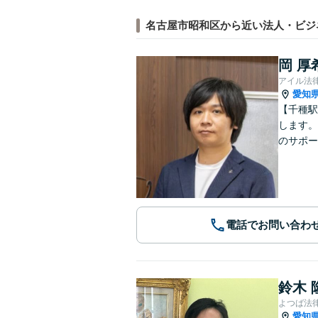
名古屋市昭和区から近い法人・ビジ
岡 厚
アイル法
愛知
【千種駅
します。
のサポー
電話でお問い合わ
鈴木 
よつば法
愛知