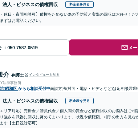
法人・ビジネスの債権回収
料金表を見る
・休日・夜間相談可】債権をためない為の予防策と実際の回収はお任せくだ
まずはお電話ください。
せ
メー
駿介
弁護士
インタビューを見る
＆Y法律事務所
屋市昭和区
からも相談受付中
面談方法(対面・電話・ビデオなど)は応相談
営業時
法人・ビジネスの債権回収
料金表を見る
エリア対応】売掛金／請負代金／個人間の貸金など債権回収のお悩みはご相
り強さを武器に回収に努めてまいります。状況や債権額、相手の出方を見な
ます【土日祝対応可】