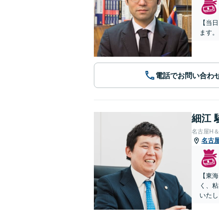
【当日
ます。
電話でお問い合わ
細江 
名古屋H
名古
【東海
く、粘
いたし