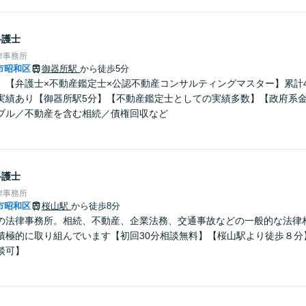
弁護士
律事務所
市昭和区
御器所駅
から徒歩5分
】【弁護士×不動産鑑定士×公認不動産コンサルティングマスター】累計4
実績あり【御器所駅5分】【不動産鑑定士としての実績多数】【政府系
ブル／不動産を含む相続／債権回収など
弁護士
律事務所
市昭和区
桜山駅
から徒歩8分
の法律事務所。相続、不動産、企業法務、交通事故などの一般的な法律
積極的に取り組んでいます【初回30分相談無料】【桜山駅より徒歩８分
談可】