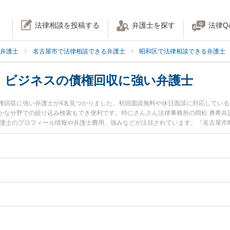
法律相談を投稿する
弁護士を探す
法律Q
弁護士
名古屋市で法律相談できる弁護士
昭和区で法律相談できる弁護士
・ビジネスの債権回収に強い弁護士
権回収に強い弁護士が4名見つかりました。初回面談無料や休日面談に対応してい
かな分野での絞り込み検索もでき便利です。特にさんさん法律事務所の岡松 勇希弁
弁護士のプロフィール情報や弁護士費用、強みなどが注目されています。『名古屋市
したい』『法人・ビジネスの債権回収のトラブル解決の実績豊富な近くの弁護士を
弁護士に相談予約したい』などでお困りの相談者さんにおすすめです。