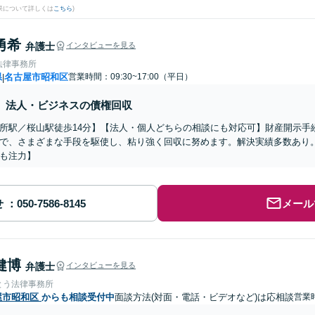
果について詳しくは
こちら
)
勇希
弁護士
インタビューを見る
法律事務所
県
名古屋市昭和区
営業時間：09:30~17:00（平日）
|
法人・ビジネスの債権回収
所駅／桜山駅徒歩14分】【法人・個人どちらの相談にも対応可】財産開示手
で、さまざまな手段を駆使し、粘り強く回収に努めます。解決実績多数あり
も注力】
せ
メール
健博
弁護士
インタビューを見る
とう法律事務所
屋市昭和区
からも相談受付中
面談方法(対面・電話・ビデオなど)は応相談
営業時