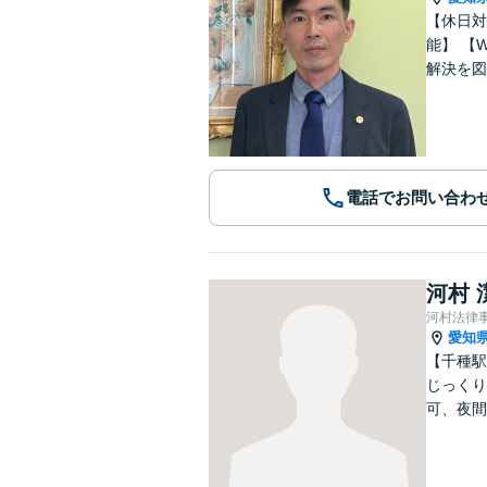
【休日対応
能】 【WEB面談可能】 「元官公庁職員／10年間クレームの多い部署に在籍」トラブル等に対し状況に応じて適切に問題
解決を図
電話でお問い合わ
河村 
河村法律
愛知
【千種駅
じっくり
可、夜間