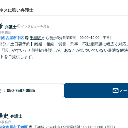
ネスに強い弁護士
希
弁護士
インタビューを見る
律事務所
県
名古屋市中区
千種駅
から徒歩3分
営業時間：09:00~19:00（平日）
|
3分／土日要予約】離婚・相続・労働・刑事・不動産問題に幅広く対応
「話しやすい」と評判の弁護士が、あなたが気づいていない最適な解決
トをご提供します。
せ
メー
隆史
弁護士
律事務所
県
名古屋市千種区
千種駅
から徒歩1分
営業時間：09:00~21:00（平日）
|