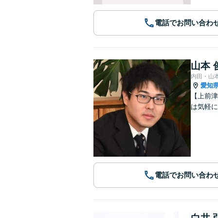
電話でお問い合わ
山本 
内田・山
愛知
【上前津
は気軽に
電話でお問い合わ
白井 