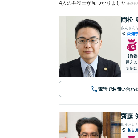
4
人の弁護士が見つかりました
(検索結
岡松 
さんさん
愛知
【御器
押えま
契約に
電話でお問い合わ
齋藤 
銀座さい
名古