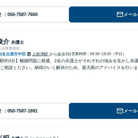
せ
メール
俊介
弁護士
本法律事務所
県
名古屋市中区
上前津駅
から徒歩3分
営業時間：09:30~18:00（平日）
|
駅約3分】離婚問題に精通。2名の弁護士がそれぞれの強みを生かし弁
ご相談ください。納得のいく解決のため、最大限のアドバイスを行いま
せ
メール
弘昭
インタビューを見る