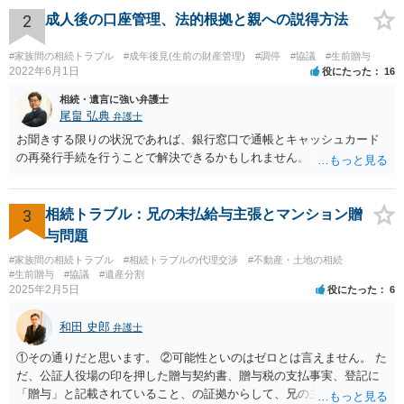
た、Aさんの意向を酌みすぎるあまりに後見申立ができない状況にして
2
成人後の口座管理、法的根拠と親への説得方法
いる施設の問題もありますので、当該地域の地域包括支援センターに
ご相談されるのもひとつの方法です。
#家族間の相続トラブル
#成年後見(生前の財産管理)
#調停
#協議
#生前贈与
2022年6月1日
役にたった
16
相続・遺言に強い弁護士
尾畠 弘典
弁護士
お聞きする限りの状況であれば、銀行窓口で通帳とキャッシュカード
の再発行手続を行うことで解決できるかもしれません。
3
相続トラブル：兄の未払給与主張とマンション贈
与問題
#家族間の相続トラブル
#相続トラブルの代理交渉
#不動産・土地の相続
#生前贈与
#協議
#遺産分割
2025年2月5日
役にたった
6
和田 史郎
弁護士
①その通りだと思います。 ②可能性といのはゼロとは言えません。 た
だ、公証人役場の印を押した贈与契約書、贈与税の支払事実、登記に
「贈与」と記載されていること、の証拠からして、兄の主張は通らな