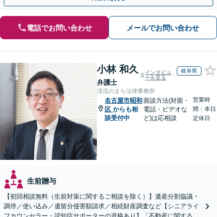
電話でお問い合わせ
メールでお問い合わせ
小林 和久
岐阜県
インタビュ
ーを見る
弁護士
清流のまち法律事務所
営業時
名古屋市昭和
面談方法(対面・
区
からも相
電話・ビデオな
間：本日
談受付中
ど)は応相談
定休日
生前贈与
【初回相談無料（生前対策に関するご相談を除く）】遺産分割協議・
調停／使い込み／遺留分侵害額請求／相続財産調査など【シニアライ
フカウンセラー・認知症サポーターの資格あり】「不動産に関する相