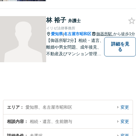
ツ法務にも積極的に取り組ん
でいます【初回30分相談無
林 裕子
料】【桜山駅より徒歩８分】
弁護士
【駐車場あり】【オンライン
イリゼ法律事務所
相談可】
愛知県
名古屋市昭和区
御器所駅
から徒歩1分
|
【御器所駅2分】相続・遺言、
詳細を見
離婚や男女問題、成年後見、
る
不動産及びマンション管理な
どの分野を得意としておりま
す。 ご相談者様の事情だけで
なく、お気持ちにも寄り添
い、丁寧な説明と迅速な対応
を心がけております。【完全
個室】【法テラス利用可】
エリア
愛知県、名古屋市昭和区
変更
相談内容
相続・遺言、生前贈与
変更
詳細条件
未選択
変更