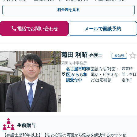
続もお任せください」【当日・夜間相談可（要相談）】
料金表を見る
電話でお問い合わせ
メールで面談予約
菊田 利昭
弁護士
愛知県
菊田法律事務所
営業時
名古屋市昭和
面談方法(対面・
区
からも相
電話・ビデオな
間：本日
談受付中
ど)は応相談
定休日
生前贈与
【弁護士歴10年以上】【法と心理の両面から悩みを解決するカウンセ