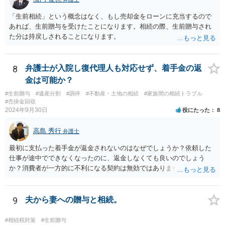
因贈与 「介護・見守り等を条件に、死亡時に財産を渡す」契約。条件
不履行なら無効にでき、老後の安心を担保できます。 ④ 寄附予約＋解
「生前相続」という概念はなく、もし売却金をローンに充当するので
除条件 慈善団体への寄附を予約しつつ、資金不足時は解除できる条項
あれば、生前贈与を受けたことになります。相続の際、生前贈与され
を設定。 などがあり得るかと思われます。
た分は持戻しされることになります。
8
弁護士が入院し復代理人も対応せず、着手金の返
金は可能か？
#生前贈与
#遺産分割
#調停
#不動産・土地の相続
#家族間の相続トラブル
#売掛金回収
2024年9月30日
役にたった
8
高島 秀行
弁護士
最初に支払った着手金が返金されないのはなぜでしょうか？依頼した
仕事が途中でできなくなったのに、返金しなくても良いのでしょう
か？消費者が一方的に不利になる契約は無効ではありませんか？
着手金は、前の弁護士が倒れるまでにやった仕事に応じて清算する義
務があると思います。 倒れた弁護士が所属する弁護士会に相談さ
れた方がよいと思います。 倒れた弁護士は脳梗塞で倒れたようで
9
夫から妻への贈与と相続。
すが、 判断能力があり、復代理を倒れた弁護士の判断で復代理を
選任したのか 即ち、復代理人の選任は有効なのかという問題もあ
#相続税対策
#生前贈与