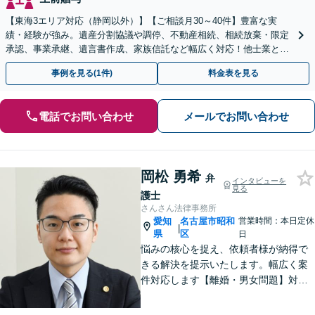
【東海3エリア対応（静岡以外）】【ご相談月30～40件】豊富な実
績・経験が強み。遺産分割協議や調停、不動産相続、相続放棄・限定
承認、事業承継、遺言書作成、家族信託など幅広く対応！他士業と連
携して円滑な問題解決を目指します。【初回面談無料】
事例を見る(1件)
料金表を見る
電話でお問い合わせ
メールでお問い合わせ
岡松 勇希
弁
インタビューを
見る
護士
さんさん法律事務所
愛知
名古屋市昭和
営業時間：本日定休
|
県
区
日
悩みの核心を捉え、依頼者様が納得で
きる解決を提示いたします。幅広く案
件対応します【離婚・男女問題】対応
実績多数！別居時点で婚姻費用は請求
いただけます【企業法務】安心して事