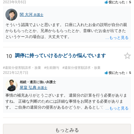
ると思います。
2023年9月6日
役にたった
5
関 大河
弁護士
そういう認識でよいと思います。 口座に入れたお金の説明が自分の親
からもらったとか、兄弟からもらったとか、昔稼いだお金が出てきた
というケースの場合は、大丈夫です。
10
調停に持っていけるかどうか悩んでいます
#遺留分侵害額請求・放棄
#生前贈与
#遺留分侵害額請求・放棄
2021年12月7日
役にたった
5
相続・遺言に強い弁護士
尾畠 弘典
弁護士
事情の補充ありがとうございます。 遺留分の計算を行う必要がありま
すね。 正確な判断のためには詳細な事情をお聞きする必要がありま
す。 ご自身の遺留分の侵害があるかどうか、あるとしてどの程度の金
額となるかを正確に把握されたいのであれば、一度お近くの弁護士に
相談されるのが良いと思います。
もっとみる