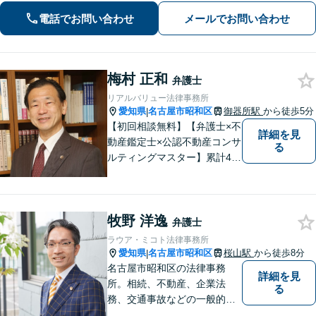
業展開できるよう、法律家の視点でサ
電話でお問い合わせ
メールでお問い合わせ
ポートします！【御器所駅／桜山駅徒
歩14分】
梅村 正和
弁護士
リアルバリュー法律事務所
愛知県
名古屋市昭和区
御器所駅
から徒歩5分
|
【初回相談無料】【弁護士×不
詳細を見
動産鑑定士×公認不動産コンサ
る
ルティングマスター】累計40
00件を超える不動産の調査・
評価実績あり【御器所駅5分】
【不動産鑑定士としての実績
牧野 洋逸
多数】【政府系金融機関勤務
弁護士
経験あり】不動産トラブル／
ラウア・ミコト法律事務所
不動産を含む相続／債権回収
愛知県
名古屋市昭和区
桜山駅
から徒歩8分
|
など
名古屋市昭和区の法律事務
詳細を見
所。相続、不動産、企業法
る
務、交通事故などの一般的な
法律相談はもちろん、スポー