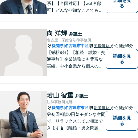
詳細を見
系】【全国対応】【web相談
る
可】どんな些細なことでもお
気軽にご相談ください。イン
ターネット／削除請求や開示
請求、利用規約などのトラブ
向 洋輝
弁護士
ルはお任せ！相続／感情面の
名古屋・栄総合法律事務所
納得感を重視します。
愛知県
名古屋市中区
矢場町駅
から徒歩9分
|
【栄駅9分】【相続・離婚・交
詳細を見
通事故】企業法務にも豊富な
る
実績。中小企業から個人の方
まで幅広い法律問題に対応
し、一人ひとりのご事情に寄
り添った解決を目指します。
お困りのことがございました
若山 智重
弁護士
ら、まずはお気軽にご相談く
法律事務所光琳
ださい。
愛知県
名古屋市東区
新栄町駅
から徒歩1分
|
💬初回相談0円🪴モダンな空間
詳細を見
で、リラックスしてご相談で
る
きます🪴【離婚・男女問題】
不倫の慰謝料請求や財産分与