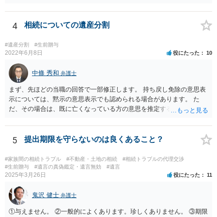
いようには思います。 ③④その通りだと思います。 話し合いで折り合
わなければ、遺産分割調停を申し立てて進めるのがベターのような気
がしますね。
4
相続についての遺産分割
#遺産分割
#生前贈与
2022年6月8日
役にたった
10
中條 秀和
弁護士
まず、先ほどの当職の回答で一部修正します。 持ち戻し免除の意思表
示については、黙示の意思表示でも認められる場合があります。 た
だ、その場合は、既に亡くなっている方の意思を推定することになり
ますので、なかなか立証のハードルは高いと思われます。それゆえ、
持ち戻し免除の意思表示は書面で明確にしておいていただくべきとい
う結論は変わりません。 誤解を与えるような回答でした。失礼しまし
5
提出期限を守らないのは良くあること？
た。 文言については、「〇〇に対する生前贈与による特別受益の持ち
戻しをすべて免除する」というのがオーソドックスなものですが、ご
#家族間の相続トラブル
#不動産・土地の相続
#相続トラブルの代理交渉
心配ならば、弁護士のところに行って、特別受益となりそうな贈与に
#生前贈与
#遺言の真偽鑑定・遺言無効
#遺言
2025年3月26日
役にたった
11
ついて説明した上で、適切な文言についてご相談してみてはいかがで
しょうか。
鬼沢 健士
弁護士
①与えません。 ②一般的によくあります。珍しくありません。 ③期限