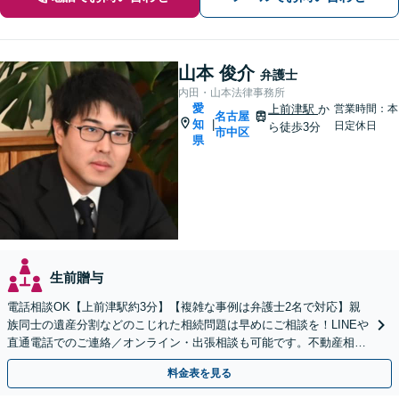
山本 俊介
弁護士
内田・山本法律事務所
愛
上前津駅
か
営業時間：本
名古屋
知
|
日定休日
ら徒歩3分
市中区
県
生前贈与
電話相談OK【上前津駅約3分】【複雑な事例は弁護士2名で対応】親
族同士の遺産分割などのこじれた相続問題は早めにご相談を！LINEや
直通電話でのご連絡／オンライン・出張相談も可能です。不動産相続
／相続放棄／寄与分／遺言書作成【初回相談無料】
料金表を見る