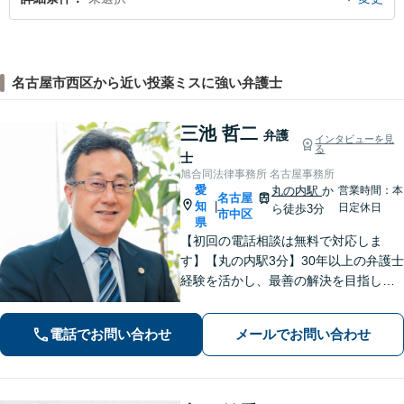
名古屋市西区から近い投薬ミスに強い弁護士
三池 哲二
弁護
インタビューを見
る
士
旭合同法律事務所 名古屋事務所
愛
丸の内駅
か
営業時間：本
名古屋
知
|
日定休日
ら徒歩3分
市中区
県
【初回の電話相談は無料で対応しま
す】【丸の内駅3分】30年以上の弁護士
経験を活かし、最善の解決を目指しま
す【交通事故】示談金の大幅な増額に
向けて尽力【労働問題】証拠集め・準
電話でお問い合わせ
メールでお問い合わせ
備から親身にサポート【他士業と連
携】