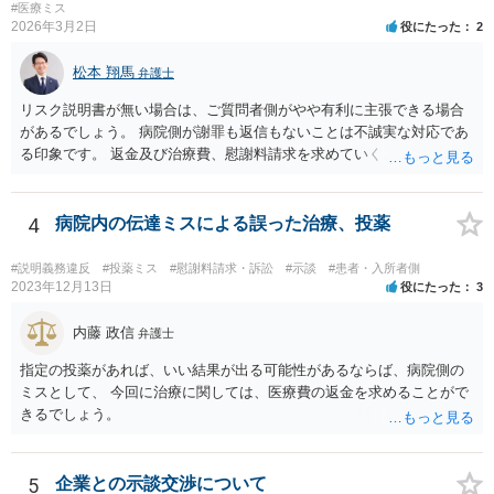
#医療ミス
2026年3月2日
役にたった
2
松本 翔馬
弁護士
リスク説明書が無い場合は、ご質問者側がやや有利に主張できる場合
があるでしょう。 病院側が謝罪も返信もないことは不誠実な対応であ
る印象です。 返金及び治療費、慰謝料請求を求めていくことになるか
と思います。 ご自身で内容証明を出すこともあり得ますが、弁護士が
代理人として病院側との交渉窓口となることも方法の一つです。 ご自
身で内容証明を出される場合、書面にご質問者の不利になる事情を記
4
病院内の伝達ミスによる誤った治療、投薬
載した場合はそれ以降の交渉ハードルが上がってしまうため慎重に検
討されるとよいでしょう。
#説明義務違反
#投薬ミス
#慰謝料請求・訴訟
#示談
#患者・入所者側
2023年12月13日
役にたった
3
内藤 政信
弁護士
指定の投薬があれば、いい結果が出る可能性があるならば、病院側の
ミスとして、 今回に治療に関しては、医療費の返金を求めることがで
きるでしょう。
5
企業との示談交渉について