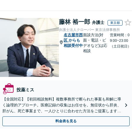
藤林 裕一郎
弁護士
東京都
弁護士法人クローバー 東京法律事務所
名古屋市西
面談方法(対
営業時間：0
区
からも
面・電話・ビ
9:00~23:00
相談受付中
デオなど)は応
（土日祝日）
相談
投薬ミス
【全国対応】【初回相談無料】複数事務所で断られた事案も和解に導
く論理的アプローチ。医療記録の収集はお任せを。無症状から肝炎、
肝がん、死亡事案まで、一人ひとりに合わせた方法をご提案します。
手続きの負担を減らし、権利を守ります。
料金表を見る