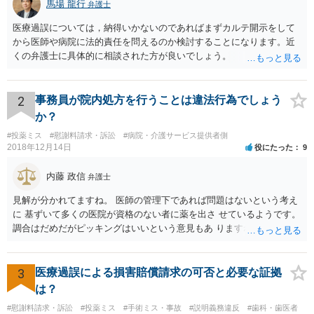
馬場 龍行
弁護士
医療過誤については，納得いかないのであればまずカルテ開示をして
から医師や病院に法的責任を問えるのか検討することになります。近
くの弁護士に具体的に相談された方が良いでしょう。
2
事務員が院内処方を行うことは違法行為でしょう
か？
#投薬ミス
#慰謝料請求・訴訟
#病院・介護サービス提供者側
2018年12月14日
役にたった
9
内藤 政信
弁護士
見解が分かれてますね。 医師の管理下であれば問題はないという考え
に 基ずいて多くの医院が資格のない者に薬を出さ せているようです。
調合はだめだがピッキングはいいという意見もあ りますね。 また患者
の負担軽減のために、薬剤師なく院内 処方を積極的に進めてる医者も
いますね。 院外とではかなり金額が低くなるようです。 したがって、
違法とは断じきれないですね。 あなたが罪になることは、まったくあ
3
医療過誤による損害賠償請求の可否と必要な証拠
りません。 やめるなら、２週間ルールにのっとってやめたほう がいい
は？
でしょう。
#慰謝料請求・訴訟
#投薬ミス
#手術ミス・事故
#説明義務違反
#歯科・歯医者