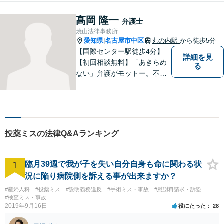
け使わないわかりやすい説明
を常に心がけています。 一人
髙岡 隆一
弁護士
でお悩みを抱え込まず、まず
焼山法律事務所
はご相談を。
愛知県
名古屋市中区
丸の内駅
から徒歩5分
|
【国際センター駅徒歩4分】
詳細を見
【初回相談無料】「あきらめ
る
ない」弁護がモットー。不動
産・離婚・借金など幅広く対
応◎法律問題で不安を抱えて
いる方は、お気軽にご相談く
ださい。共に明るい未来を切
り開いていきましょう。【近
投薬ミスの法律Q&Aランキング
隣駐車場あり】
1
臨月39週で我が子を失い自分自身も命に関わる状
況に陥り病院側を訴える事が出来ますか？
#産婦人科
#投薬ミス
#説明義務違反
#手術ミス・事故
#慰謝料請求・訴訟
#検査ミス・事故
2019年9月16日
役にたった
28