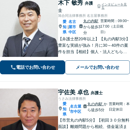
木下 敏秀
弁護
インタビューを見
る
士
旭合同法律事務所 名古屋事務所
丸の内駅
営業時間：09:00~
愛
名古
17:00（土日祝
知
屋市
から徒歩3
|
県
中区
日）
分
【弁護士歴20年以上】【丸の内駅3分】
豊富な実績が強み！月に30～40件の案
件を担当【相続】個人・法人どちらの
相談もお任せください【借金問題】双
方ともに納得する解決を目指します
電話でお問い合わせ
メールでお問い合わせ
【離婚問題】他士業と連携し多角的な
サービスを提供【初回面談無料】
宇佐美 卓也
弁護士
うさみ法律事務所
愛
丸の内駅
か
営業時間：本
名古屋
知
|
日定休日
ら徒歩5分
市中区
県
【市営丸の内駅5分】【初回３０分無料
面談】離婚問題から相続、借金返済ま