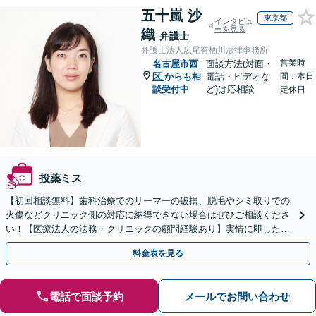
五十嵐 沙
東京都
インタビュ
ーを見る
織
弁護士
弁護士法人広尾有栖川法律事務所
営業時
名古屋市西
面談方法(対面・
区
からも相
電話・ビデオな
間：本日
談受付中
ど)は応相談
定休日
投薬ミス
【初回相談無料】歯科治療でのリーマーの破損、脱毛やシミ取りでの
火傷などクリニック側の対応に納得できない場合はぜひご相談くださ
い！【医療法人の法務・クリニックの顧問経験あり】実情に即したア
ドバイスで、納得のできるトラブルの解決を目指します。
料金表を見る
電話で面談予約
メールでお問い合わせ