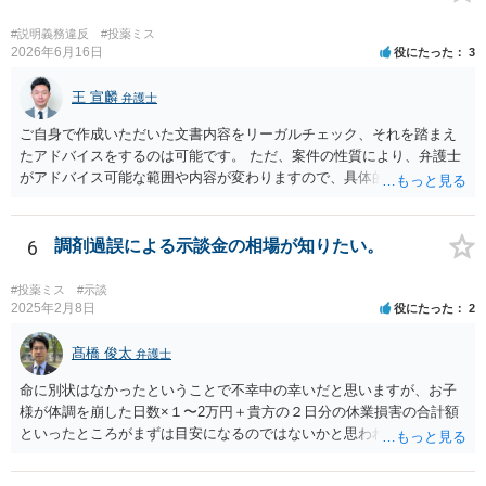
#説明義務違反
#投薬ミス
2026年6月16日
役にたった
3
王 宣麟
弁護士
ご自身で作成いただいた文書内容をリーガルチェック、それを踏まえ
たアドバイスをするのは可能です。 ただ、案件の性質により、弁護士
がアドバイス可能な範囲や内容が変わりますので、具体的な状況と共
にお問合せください（弁護士費用も個別にお答えすること可能で
す）。
6
調剤過誤による示談金の相場が知りたい。
#投薬ミス
#示談
2025年2月8日
役にたった
2
髙橋 俊太
弁護士
命に別状はなかったということで不幸中の幸いだと思いますが、お子
様が体調を崩した日数×１〜2万円＋貴方の２日分の休業損害の合計額
といったところがまずは目安になるのではないかと思われます。