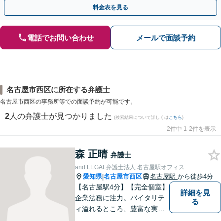
故など、介護事故のご相談も対応【休日・夜間相談可】
料金表を見る
電話でお問い合わせ
メールで面談予約
名古屋市西区に所在する弁護士
名古屋市西区の事務所等での面談予約が可能です。
2
人の弁護士が見つかりました
(検索結果について詳しくは
こちら
)
2件中 1-2件を表示
森 正晴
弁護士
and LEGAL弁護士法人 名古屋駅オフィス
愛知県
名古屋市西区
名古屋駅
から徒歩4分
|
【名古屋駅4分】【完全個室】
詳細を見
企業法務に注力。バイタリテ
る
ィ溢れるところ、豊富な実
績、気軽に相談できるところ