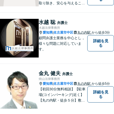
取り除き、安心を与えること
を第一に、依頼者の過去との
決別と新しい出発のお手伝い
をします。独自の専門家ネッ
水越 聡
弁護士
トワークを活かし、スムーズ
水越法律事務所
な手続きに努めます。【ビデ
愛知県
名古屋市中区
丸の内駅
から徒歩3分
|
オ面談可】
顧問弁護士業務を中心とし，
詳細を見
様々な問題に対応していま
る
す。
金丸 健夫
弁護士
焼山法律事務所
愛知県
名古屋市中区
丸の内駅
から徒歩5分
|
【初回30分無料相談】【駐車
詳細を見
場(コインパーキング)近く】
る
【丸の内駅・徒歩５分】敷居
が低く話しやすい雰囲気、難
しい法律用語などをできるだ