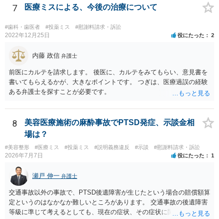
7
医療ミスによる、今後の治療について
#歯科・歯医者
#投薬ミス
#慰謝料請求・訴訟
2022年12月25日
役にたった
2
内藤 政信
弁護士
前医にカルテを請求します。 後医に、カルテをみてもらい、意見書を
書いてもらえるかが、大きなポイントです。 つぎは、医療過誤の経験
ある弁護士を探すことが必要です。
8
美容医療施術の麻酔事故でPTSD発症、示談金相
場は？
#美容整形
#医療ミス
#投薬ミス
#説明義務違反
#示談
#慰謝料請求・訴訟
2026年7月7日
役にたった
1
瀬戸 伸一
弁護士
交通事故以外の事故で、PTSD後遺障害が生じたという場合の賠償額算
定というのはなかなか難しいところがあります。 交通事故の後遺障害
等級に準じて考えるとしても、現在の症状、その症状に関する医療記