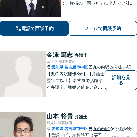
で、皆様の「困った」に全力でご対
応。法テラスも可能です！税理士/司法
書士/行政書士と連携し、スムーズな手
続きをサポート。話しやすい弁護士で
電話で面談予約
メールで面談予約
す。まずはお気軽にご相談を！
金澤 篤志
弁護士
エソラ法律事務所
愛知県
名古屋市中区
丸の内駅
から徒歩4分
|
【丸の内駅徒歩3分】【弁護士
詳細を見
歴15年以上】名古屋で活躍す
る
る弁護士。離婚／借金／企業
法務等、幅広いお困りごとで
実績多数。お困りごとはお一
人で抱え込まず、まずはご相
談ください。皆様の明るい未
山本 将貴
弁護士
来のため、日々精進して参り
鶴見法律事務所
ます。
愛知県
名古屋市中区
丸の内駅
から徒歩4分
|
【電話・ビデオ相談可（要予