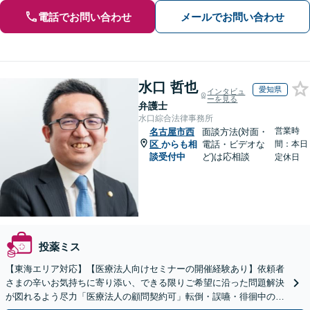
電話でお問い合わせ
メールでお問い合わせ
水口 哲也
愛知県
インタビュ
ーを見る
弁護士
水口綜合法律事務所
営業時
名古屋市西
面談方法(対面・
区
からも相
電話・ビデオな
間：本日
談受付中
ど)は応相談
定休日
投薬ミス
【東海エリア対応】【医療法人向けセミナーの開催経験あり】依頼者
さまの辛いお気持ちに寄り添い、できる限りご希望に沿った問題解決
が図れるよう尽力「医療法人の顧問契約可」転倒・誤嚥・徘徊中の事