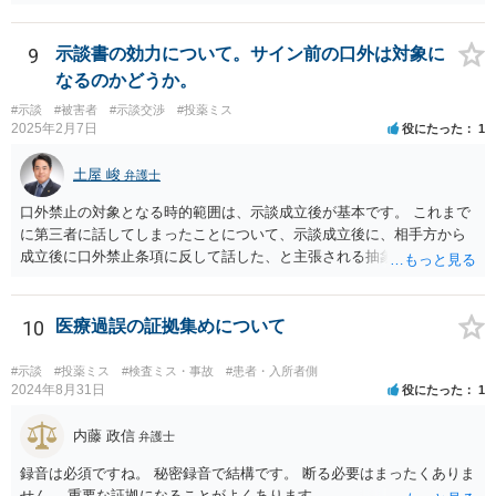
録、質問者様の事故前の年収額等の記録がないとなかなか判断でき
ず、あっても、一定の検討をしないと算定は難しいと思いますので、
一般的には無料相談で確度の高い回答は得られないと思われます。 現
9
示談書の効力について。サイン前の口外は対象に
在の提案額で不満という場合、一般的には弁護士に依頼をして訴訟と
なるのかどうか。
いう手続きをとったほうが、時間と手間はかかりますが、賠償額は多
#示談
#被害者
#示談交渉
#投薬ミス
くなる傾向にありますので、お近くの弁護士に依頼をするとよいと思
2025年2月7日
役にたった
1
われます。
土屋 峻
弁護士
口外禁止の対象となる時的範囲は、示談成立後が基本です。 これまで
に第三者に話してしまったことについて、示談成立後に、相手方から
成立後に口外禁止条項に反して話した、と主張される抽象的な可能性
はありますが、立証困難でしょう。
10
医療過誤の証拠集めについて
#示談
#投薬ミス
#検査ミス・事故
#患者・入所者側
2024年8月31日
役にたった
1
内藤 政信
弁護士
録音は必須ですね。 秘密録音で結構です。 断る必要はまったくありま
せん。 重要な証拠になることがよくあります。