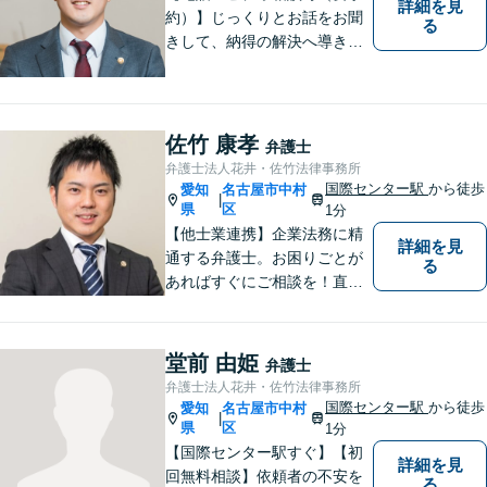
詳細を見
約）】じっくりとお話をお聞
る
きして、納得の解決へ導きま
す。事前の準備から、解決後
を見据えたアドバイスまで
【丸の内駅7分】
佐竹 康孝
弁護士
弁護士法人花井・佐竹法律事務所
国際センター駅
から徒歩
愛知
名古屋市中村
|
県
区
1分
【他士業連携】企業法務に精
詳細を見
通する弁護士。お困りごとが
る
あればすぐにご相談を！直面
している課題を解決し、明る
い未来へと導きます。既存事
務所には無いリーガルサービ
堂前 由姫
弁護士
スを提供したいという思い
弁護士法人花井・佐竹法律事務所
で、日々挑戦してまいりま
国際センター駅
から徒歩
愛知
名古屋市中村
|
す。【土日夜間対応】
県
区
1分
【国際センター駅すぐ】【初
詳細を見
回無料相談】依頼者の不安を
る