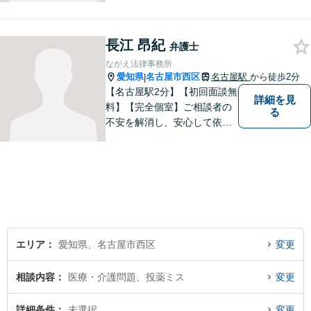
がアピールポイントです。お
悩みの方は是非ご相談くださ
長江 昂紀
い。
弁護士
ながえ法律事務所
愛知県
名古屋市西区
名古屋駅
から徒歩2分
|
【名古屋駅2分】【初回面談無
詳細を見
料】【完全個室】ご相談者の
る
不安を解消し、安心して依頼
いただけるよう、わかりやす
い費用体系を心がけ、事前に
しっかりと説明を行います。
依頼者の気持ちに寄り添い、
最適な解決策をご提案するこ
とを大切にしています。
エリア
愛知県、名古屋市西区
変更
相談内容
医療・介護問題、投薬ミス
変更
詳細条件
未選択
変更