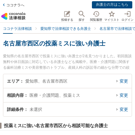
弁護士の方はこちら
ココナラへ
投稿する
探す
閲覧履歴
マイリスト
ログイン
ココナラ法律相談
愛知県で法律相談できる弁護士
名古屋市で法律相談
名古屋市西区の投薬ミスに強い弁護士
愛知県の名古屋市西区で投薬ミスに強い弁護士が2名見つかりました。初回面談
無料や休日面談に対応している弁護士なども掲載中。医療・介護問題に関係す
る歯科治療ミスや美容整形のトラブル、産婦人科の訴訟等の細かな分野での絞
り込み検索もでき便利です。特にand LEGAL弁護士法人 名古屋駅オフィスの森
正晴弁護士やながえ法律事務所の長江 昂紀弁護士のプロフィール情報や弁護士
エリア
愛知県、名古屋市西区
変更
費用、強みなどが注目されています。『名古屋市西区で土日や夜間に発生した
投薬ミスのトラブルを今すぐに弁護士に相談したい』『投薬ミスのトラブル解
相談内容
医療・介護問題、投薬ミス
変更
決の実績豊富な近くの弁護士を検索したい』『初回相談無料で投薬ミスを法律
相談できる名古屋市西区内の弁護士に相談予約したい』などでお困りの相談者
さんにおすすめです。
詳細条件
未選択
変更
投薬ミスに強い名古屋市西区から相談可能な弁護士