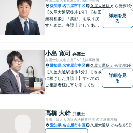
弁護士法人名古屋E＆J法律事務所
談】【完全個室】【今池駅3
愛知県
名古屋市中区
久屋大通駅
から徒歩1分
|
分】
【久屋大通駅徒歩1分】【初回
詳細を見
無料相談】「笑顔」を取り戻
る
すために、弁護士としてあら
ゆる角度から問題解決へと尽
力します。気さくなキャラク
ターで依頼者様が前向きにな
れるようリードいたします。
小島 寛司
弁護士
まずは無料相談をご利用くだ
弁護士法人名古屋E＆J法律事務所
さい。【女性弁護士在籍】
愛知県
名古屋市中区
久屋大通駅
から徒歩1分
|
【久屋大通駅徒歩1分】【地域
詳細を見
に根ざした弁護士】すべての
る
ご相談者様に寄り添って対応
します。離婚問題／借金問題
／交通事故／相続問題／企業
法務など、幅広い法律トラブ
ルに対応可能。【明確な料金
高橋 大幹
弁護士
体系】当事務所は信頼と安心
弁護士法人大西総合法律事務所 名古屋事務所
をモットーに業務に取り組ん
愛知県
名古屋市中区
久屋大通駅
から徒歩5分
|
でいます。