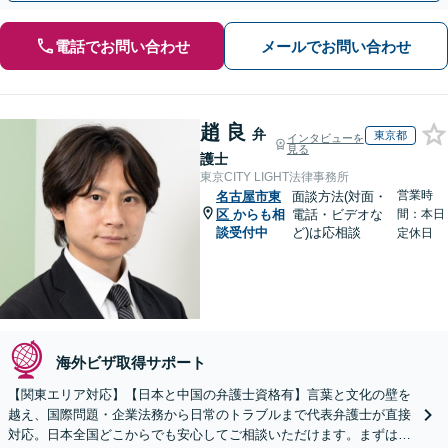
電話でお問い合わせ
メールでお問い合わせ
趙 良
弁
東京都
インタビューを
見る
護士
東京CITY LIGHT法律事務所
営業時
名古屋市東
面談方法(対面・
区
からも相
電話・ビデオな
間：本日
談受付中
ど)は応相談
定休日
海外ビザ取得サポート
【関東エリア対応】【日本と中国の弁護士資格有】言葉と文化の壁を
越え、国際問題・企業法務から日常のトラブルまで代表弁護士が直接
対応。日本全国どこからでも安心してご相談いただけます。まずは一