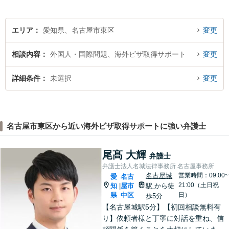
心がけております。
エリア
愛知県、名古屋市東区
変更
相談内容
外国人・国際問題、海外ビザ取得サポート
変更
詳細条件
未選択
変更
名古屋市東区から近い海外ビザ取得サポートに強い弁護士
尾髙 大輝
弁護士
弁護士法人名城法律事務所 名古屋事務所
名古屋城
営業時間：09:00~
愛
名古
21:00（土日祝
知
屋市
駅
から徒
|
県
中区
日）
歩5分
【名古屋城駅5分】【初回相談無料有
り】依頼者様と丁寧に対話を重ね、信