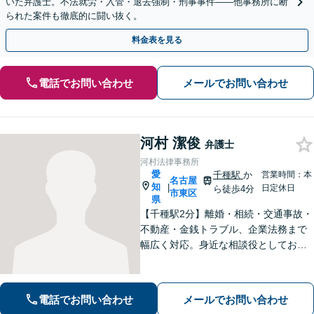
いた弁護士。不法就労・入管・退去強制・刑事事件——他事務所に断
られた案件も徹底的に闘い抜く。
料金表を見る
電話でお問い合わせ
メールでお問い合わせ
河村 潔俊
弁護士
河村法律事務所
愛
千種駅
か
営業時間：本
名古屋
知
|
日定休日
ら徒歩4分
市東区
県
【千種駅2分】離婚・相続・交通事故・
不動産・金銭トラブル、企業法務まで
幅広く対応。身近な相談役としてお悩
みをじっくり伺い、わかりやすくご説
明します。平穏な日常を取り戻すた
め、まずは気軽にご相談ください。
電話でお問い合わせ
メールでお問い合わせ
【土日祝対応可、夜間対応可】【オン