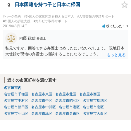
9
日本国籍を持つ子と日本に帰国
#ハーグ条約
#外国人の家族問題を抱える日本人
#入管書類の申請サポート
#外国人の訴訟支援
#海外ビザ取得サポート
2019年8月14日
役にたった
1
内藤 政信
弁護士
私見ですが、回答できる弁護士はめったにいないでしょう。 現地日本
大使館か現地の弁護士に相談することになるでしょう。
近くの市区町村を選び直す
名古屋市内
名古屋市千種区
名古屋市東区
名古屋市北区
名古屋市西区
名古屋市中村区
名古屋市中区
名古屋市昭和区
名古屋市瑞穂区
名古屋市熱田区
名古屋市中川区
名古屋市港区
名古屋市南区
名古屋市守山区
名古屋市緑区
名古屋市名東区
名古屋市天白区