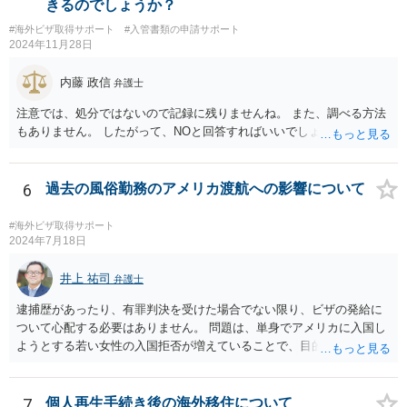
きるのでしょうか？
#海外ビザ取得サポート
#入管書類の申請サポート
2024年11月28日
内藤 政信
弁護士
注意では、処分ではないので記録に残りませんね。 また、調べる方法
もありません。 したがって、NOと回答すればいいでしょう。
6
過去の風俗勤務のアメリカ渡航への影響について
#海外ビザ取得サポート
2024年7月18日
井上 祐司
弁護士
逮捕歴があったり、有罪判決を受けた場合でない限り、ビザの発給に
ついて心配する必要はありません。 問題は、単身でアメリカに入国し
ようとする若い女性の入国拒否が増えていることで、目的・滞在期
間・訪問予定の都市名・会う予定の人物・帰りの航空券の有無・過去
に渡米歴がある場合には過去に訪問した場所等を細かく聞かれ、その
中に矛盾があると入国を拒否される事例が実際に数多く見聞きされて
7
個人再生手続き後の海外移住について