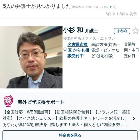
5
人の弁護士が見つかりました
(検索結果について詳しくは
こちら
)
5件中 1-5件を表示
小杉 和
弁護士
京都府
法律事務所オフィス・エトワレ
営業時
名古屋市東
面談方法(対面・
区
からも相
電話・ビデオな
間：本日
談受付中
ど)は応相談
定休日
海外ビザ取得サポート
【全国対応｜WEB面談可】【初回相談60分無料】【フランス語・英語
対応】【スイス法ジュリスト】欧州の弁護士ネットワークを活かし、
あなたが真に望む解決を目指します！法人・個人ともに相談多数。細
やかな連絡と粘り強い交渉を徹底【休日・夜間相談可】
料金表を見る