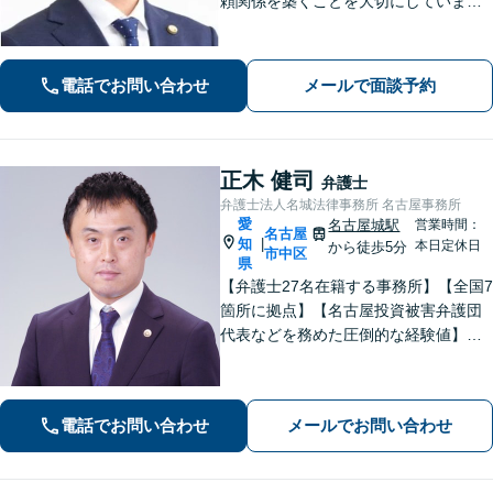
頼関係を築くことを大切にしていま
す。離婚・男女問題、刑事事件、労働
問題（企業側／労働者側）のご相談は
お任せください。納得感の高い、最善
電話でお問い合わせ
メールで面談予約
の解決を目指して尽力いたします【土
日祝対応可】
正木 健司
弁護士
弁護士法人名城法律事務所 名古屋事務所
愛
名古屋城駅
営業時間：
名古屋
知
|
本日定休日
から徒歩5分
市中区
県
【弁護士27名在籍する事務所】【全国7
箇所に拠点】【名古屋投資被害弁護団
代表などを務めた圧倒的な経験値】投
資トラブル、債権回収（目安：被害額
や債権額150万円以上）のご相談はお任
せください【初回相談無料】【メディ
電話でお問い合わせ
メールでお問い合わせ
ア出演やセミナー講演多数】