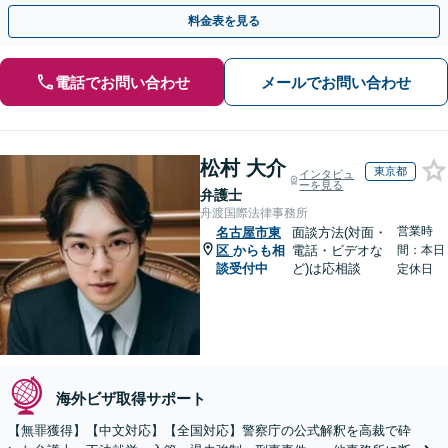
歩を踏み出してみませんか。【初回相談無料】
料金表を見る
電話でお問い合わせ
メールでお問い合わせ
松村 大介
東京都
インタビュ
ーを見る
弁護士
舟渡国際法律事務所
営業時
名古屋市東
面談方法(対面・
区
からも相
電話・ビデオな
間：本日
談受付中
ど)は応相談
定休日
海外ビザ取得サポート
【無罪獲得】【中文対応】【全国対応】警察庁の公式解釈を高裁で砕