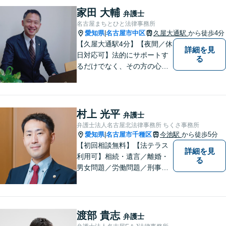
家田 大輔
弁護士
名古屋まちとひと法律事務所
愛知県
名古屋市中区
久屋大通駅
から徒歩4分
|
【久屋大通駅4分】【夜間／休
詳細を見
日対応可】法的にサポートす
る
るだけでなく、その方の心に
寄り添って最良の解決を目指
すという事務所の伝統を大切
に、日々、業務に取り組んで
います。【地域に根ざした弁
村上 光平
弁護士
護士】離婚問題／相続問題／
弁護士法人名古屋北法律事務所 ちくさ事務所
交通事故など幅広い法律トラ
愛知県
名古屋市千種区
今池駅
から徒歩5分
|
ブルに対応。
【初回相談無料】【法テラス
詳細を見
利用可】相続・遺言／離婚・
る
男女問題／労働問題／刑事事
件／借金問題に注力！依頼者
さまのお悩みに寄り添った、
質の高いリーガルサービスを
ご提供。小さなお困り事でも
渡部 貴志
弁護士
構いません【夜間・休日面