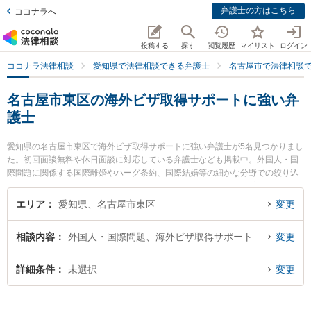
弁護士の方はこちら
ココナラへ
投稿する
探す
閲覧履歴
マイリスト
ログイン
ココナラ法律相談
愛知県で法律相談できる弁護士
名古屋市で法律相談
名古屋市東区の海外ビザ取得サポートに強い弁
護士
愛知県の名古屋市東区で海外ビザ取得サポートに強い弁護士が5名見つかりまし
た。初回面談無料や休日面談に対応している弁護士なども掲載中。外国人・国
際問題に関係する国際離婚やハーグ条約、国際結婚等の細かな分野での絞り込
み検索もでき便利です。特に河村法律事務所の河村 潔俊弁護士や安藤・中尾・
中村法律事務所の中尾 俊介弁護士、安藤・中尾・中村法律事務所の安藤 恭平弁
エリア
愛知県、名古屋市東区
変更
護士のプロフィール情報や弁護士費用、強みなどが注目されています。『名古
屋市東区で土日や夜間に発生した海外ビザ取得サポートのトラブルを今すぐに
相談内容
外国人・国際問題、海外ビザ取得サポート
変更
弁護士に相談したい』『海外ビザ取得サポートのトラブル解決の実績豊富な近
くの弁護士を検索したい』『初回相談無料で海外ビザ取得サポートを法律相談
できる名古屋市東区内の弁護士に相談予約したい』などでお困りの相談者さん
詳細条件
未選択
変更
におすすめです。