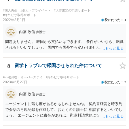
いることです。 特に英語が堪能でない場合は注意が必要かと思いま
す。
#個人再生
#個人・プライベート
#入管書類の申請サポート
#海外ビザ取得サポート
2022年8月1日
役にたった
1
内藤 政信
弁護士
問題ありません。 韓国から支払いはできます。 条件がいいなら、転職
されるといいでしょう。 国内でも国外でも変わりません。
8
留学トラブルで帰国させられた件について
#不法滞在・オーバーステイ
#海外ビザ取得サポート
2023年6月27日
役にたった
2
内藤 政信
弁護士
エージェントに落ち度があるかもしれませんね。 契約書確認と時系列
で会話の再現記録を作成して、お近くの弁護士に 相談するといいでし
ょう。 エージェントに責任があれば、慰謝料請求他になるでしょう。