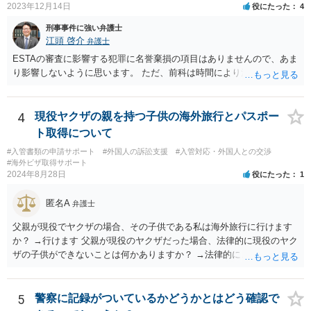
2023年12月14日
役にたった
4
刑事事件に強い弁護士
江頭 啓介
弁護士
ESTAの審査に影響する犯罪に名誉棄損の項目はありませんので、あま
り影響しないように思います。 ただ、前科は時間により消えません。
4
現役ヤクザの親を持つ子供の海外旅行とパスポー
ト取得について
#入管書類の申請サポート
#外国人の訴訟支援
#入管対応・外国人との交渉
#海外ビザ取得サポート
2024年8月28日
役にたった
1
匿名A
弁護士
父親が現役でヤクザの場合、その子供である私は海外旅行に行けます
か？ →行けます 父親が現役のヤクザだった場合、法律的に現役のヤク
ザの子供ができないことは何かありますか？ →法律的に、ということ
であれば、ないかと思います。
5
警察に記録がついているかどうかとはどう確認で