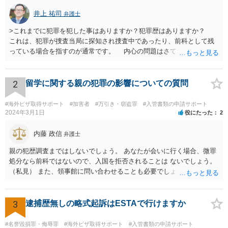
井上 祐司
弁護士
>これまでに犯罪を犯した事はありますか？犯罪歴はありますか？
これは、犯罪が捜査当局に探知され捜査中であったり、前科として残
っている場合を指すのが通常です。 内心の問題はさておき、ご質問
の状況であれば「いいえ」と回答するのがセオリーかと思います。
2
留学に関する親の犯罪の影響についての質問
#海外ビザ取得サポート
#加害者
#万引き・窃盗罪
#入管書類の申請サポート
2024年3月1日
役にたった
2
内藤 政信
弁護士
親の犯歴調査まではしないでしょう。 あなたが会いに行く場合、微罪
処分なら前科ではないので、入国を拒否されることは ないでしょう。
（私見） また、領事館に問い合わせることも必要でしょう。
3
逮捕歴無しの略式起訴はESTAで行けますか
#名誉毀損罪・侮辱罪
#海外ビザ取得サポート
#入管書類の申請サポート