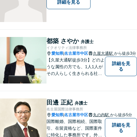
詳細を見る
都築 さやか
弁護士
イクオリティ法律事務所
愛知県
名古屋市中区
久屋大通駅
から徒歩3分
|
【久屋大通駅徒歩3分】どのよ
詳細を見
うな属性の方でも、1人1人が
る
その人らしく生きられる社会
を目指し活動しています。離
婚／モラハラ／ストーカー被
害、労働事件、犯罪被害者な
ど、女性の法律問題に幅広く
田邊 正紀
弁護士
対応可能です。ぜひご相談く
名古屋国際法律事務所
ださい。
愛知県
名古屋市中区
丸の内駅
から徒歩5分
|
国際離婚、国際相続、国際取
詳細を見
引、在留資格など、国際案件
る
に特化した事務所です。外国