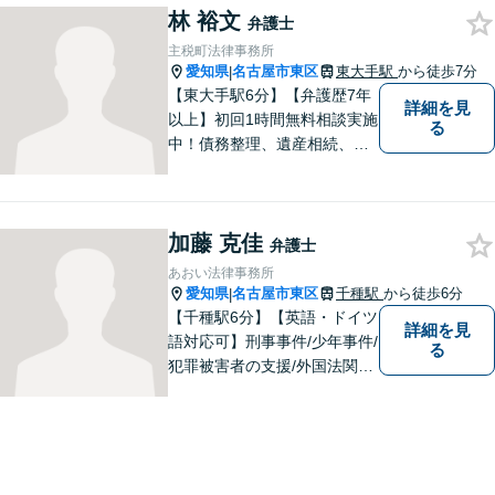
林 裕文
隣接士業や不動産会社との緊
弁護士
密な連携を実現！【初回相談
主税町法律事務所
無料】
愛知県
名古屋市東区
東大手駅
から徒歩7分
|
【東大手駅6分】【弁護歴7年
詳細を見
以上】初回1時間無料相談実施
る
中！債務整理、遺産相続、離
婚分野で実績多数の弁護士。
地域の皆様に寄り添い、明る
い未来を目指し尽力します。
加藤 克佳
まずはお気軽にご相談くださ
弁護士
い！【駐車場近く】
あおい法律事務所
愛知県
名古屋市東区
千種駅
から徒歩6分
|
【千種駅6分】【英語・ドイツ
詳細を見
語対応可】刑事事件/少年事件/
る
犯罪被害者の支援/外国法関連/
国際的家事・相続/国籍・ビ
ザ・出入国など幅広い分野に
対応可能。依頼者様のお気持
ち、希望、考え方を尊重し、
迅速に問題を解決することを