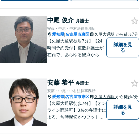
ライン対応可】
中尾 俊介
弁護士
安藤・中尾・中村法律事務所
愛知県
名古屋市東区
久屋大通駅
から徒歩7分
|
【久屋大通駅徒歩7分】【24
詳細を見
時間予約受付】複数弁護士が
る
在籍で、あらゆる観点から丁
寧にサポート。他士業連携で
スムーズな手続きが叶いま
す。法律問題でお困りの方
安藤 恭平
は、一度ご相談ください。
弁護士
【当日・休日・夜間相談可】
安藤・中尾・中村法律事務所
愛知県
名古屋市東区
久屋大通駅
から徒歩7分
|
【久屋大通駅徒歩7分】【オン
詳細を見
ライン面談可】3名の弁護士に
る
よる、常時親切かつフットワ
ークの軽い対応をいたしま
す。借金・相続・インターネ
ット問題はお任せください。