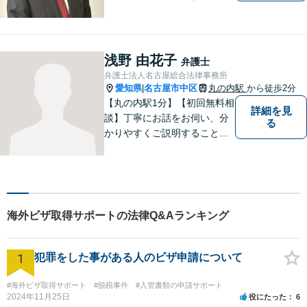
人の方からの依頼、外国人の
方を相手とする事件、国際ビ
ジネス案件などを多く扱って
います。事務所所属弁護士全
浅野 由花子
弁護士
員、英語での案件対応が可能
弁護士法人名古屋総合法律事務所
です。
愛知県
名古屋市中区
丸の内駅
から徒歩2分
|
【丸の内駅1分】【初回無料相
詳細を見
談】丁寧にお話をお伺い、分
る
かりやすくご説明することを
大切にしています！ 問題をし
っかりと整理しながら、一緒
に最善の解決策を考えていき
ます。「安心して相談できる
弁護士」を目指しています。
海外ビザ取得サポートの法律Q&Aランキング
【平日夜間や土曜日も対応】
1
犯罪をした事がある人のビザ申請について
#海外ビザ取得サポート
#脱税事件
#入管書類の申請サポート
2024年11月25日
役にたった
6