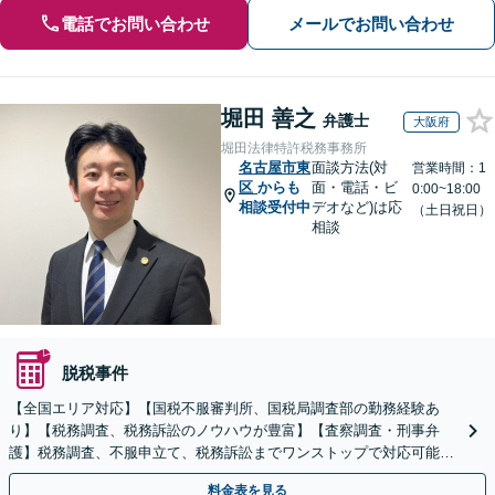
電話でお問い合わせ
メールでお問い合わせ
堀田 善之
弁護士
大阪府
堀田法律特許税務事務所
名古屋市東
面談方法(対
営業時間：1
区
からも
面・電話・ビ
0:00~18:00
相談受付中
デオなど)は応
（土日祝日）
相談
脱税事件
【全国エリア対応】【国税不服審判所、国税局調査部の勤務経験あ
り】【税務調査、税務訴訟のノウハウが豊富】【査察調査・刑事弁
護】税務調査、不服申立て、税務訴訟までワンストップで対応可能！
事業承継にも対応【休日・夜間相談可】
料金表を見る