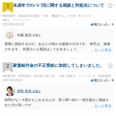
1
未成年でのパパ活に関する相談と対処法について
#脱税事件
#借金返済の相談・交渉
#離婚すること自体
#モラハラ
#個人・プライベート
2023年9月13日
役にたった
5
内藤 政信
弁護士
警察に相談するのが、あなたが助かる最善の方法です。 相手は、逮捕
されます。 弁護士にも相談はしておきましょう。
2
家賃給付金の不正受給に加担してしまいました。
#副業詐欺
#抗告訴訟（処分取り消し等）
#個人事業主・フリーランス
#脱税事件
2022年4月6日
役にたった
8
岡部 将吾
弁護士
時間がなく大変かもしれませんが、取り調べ前に一度弁護士に相談さ
れた方が良いです。