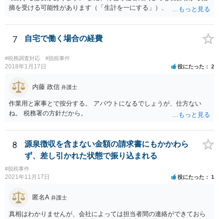
摘を受ける可能性があります（「生計を一にする」）。
7
自宅で働く場合の経費
#税務調査対応
#脱税事件
2018年1月17日
役にたった
2
内藤 政信
弁護士
作業用と家事とで按分する。 アバウトになるでしょうが、仕方ない
ね。 税務署の方針だから。
8
源泉徴収を含まない金額の請求書にもかかわら
ず、差し引かれた状態で振り込まれる
#脱税事件
2021年11月17日
役にたった
1
匿名A
弁護士
真相はわかりませんが、会社によっては担当者間の連絡ができておら