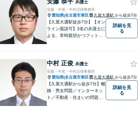
安藤 恭平
弁護士
安藤・中尾・中村法律事務所
愛知県
名古屋市東区
久屋大通駅
から徒歩7分
|
【久屋大通駅徒歩7分】【オン
詳細を見
ライン面談可】3名の弁護士に
る
よる、常時親切かつフットワ
ークの軽い対応をいたしま
す。借金・相続・インターネ
ット問題はお任せください。
中村 正俊
隣接士業や不動産会社との緊
弁護士
密な連携を実現！【初回相談
安藤・中尾・中村法律事務所
無料】
愛知県
名古屋市東区
久屋大通駅
から徒歩7分
|
【久屋大通駅から徒歩7分】離
詳細を見
婚・男女問題／インターネッ
る
ト／不動産・住まいの問題に
注力しております。依頼者さ
まのお悩みをしっかりとヒア
リングし、これまで得た知見
をもとに柔軟に対応いたしま
す。まずはご相談ください。