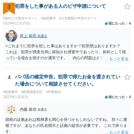
3
犯罪をした事がある人のビザ申請について
#海外ビザ取得サポート
#脱税事件
#入管書類の申請サポート
2024年11月25日
役にたった
6
井上 祐司
弁護士
>これまでに犯罪を犯した事はありますか？犯罪歴はありますか？
これは、犯罪が捜査当局に探知され捜査中であったり、前科として残
っている場合を指すのが通常です。 内心の問題はさておき、ご質問
の状況であれば「いいえ」と回答するのがセオリーかと思います。
4
パパ活の確定申告。犯罪で得たお金を渡されてい
た場合について相談させてください。
#脱税事件
#税務調査対応
#刑事裁判
2023年1月31日
役にたった
5
内藤 政信
弁護士
脱税の証拠あれば税務署も関心を持つかもしれないですね。 別々に通
報ですが、あなたの氏名開示と証拠の提供が必要です。 これで終りま
す。