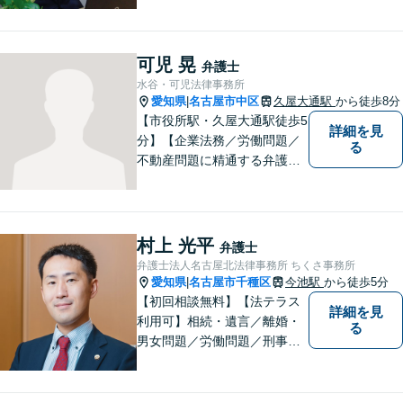
すという事務所の伝統を大切
に、日々、業務に取り組んで
います。【地域に根ざした弁
可児 晃
弁護士
護士】離婚問題／相続問題／
水谷・可児法律事務所
交通事故など幅広い法律トラ
愛知県
名古屋市中区
久屋大通駅
から徒歩8分
|
ブルに対応。
【市役所駅・久屋大通駅徒歩5
詳細を見
分】【企業法務／労働問題／
る
不動産問題に精通する弁護
士】少数精鋭でスピード感の
ある対応。敷居の低さを大切
にしており、皆様の声を大事
にした弁護を行います。現在
村上 光平
弁護士
お困りごとのある方は、お気
弁護士法人名古屋北法律事務所 ちくさ事務所
軽にご相談ください。
愛知県
名古屋市千種区
今池駅
から徒歩5分
|
【初回相談無料】【法テラス
詳細を見
利用可】相続・遺言／離婚・
る
男女問題／労働問題／刑事事
件／借金問題に注力！依頼者
さまのお悩みに寄り添った、
質の高いリーガルサービスを