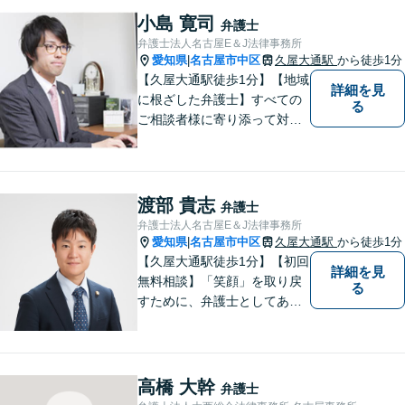
ご提供。小さなお困り事でも
小島 寛司
弁護士
構いません【夜間・休日面
弁護士法人名古屋E＆J法律事務所
談】【完全個室】【今池駅3
愛知県
名古屋市中区
久屋大通駅
から徒歩1分
|
分】
【久屋大通駅徒歩1分】【地域
詳細を見
に根ざした弁護士】すべての
る
ご相談者様に寄り添って対応
します。離婚問題／借金問題
／交通事故／相続問題／企業
法務など、幅広い法律トラブ
ルに対応可能。【明確な料金
渡部 貴志
弁護士
体系】当事務所は信頼と安心
弁護士法人名古屋E＆J法律事務所
をモットーに業務に取り組ん
愛知県
名古屋市中区
久屋大通駅
から徒歩1分
|
でいます。
【久屋大通駅徒歩1分】【初回
詳細を見
無料相談】「笑顔」を取り戻
る
すために、弁護士としてあら
ゆる角度から問題解決へと尽
力します。気さくなキャラク
ターで依頼者様が前向きにな
れるようリードいたします。
高橋 大幹
弁護士
まずは無料相談をご利用くだ