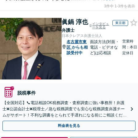
3件中 1-3件を表示
眞鍋 淳也
東京都
インタビュ
ーを見る
弁護士
日本クレアス弁護士法人
営業時
名古屋市東
面談方法(対面・
区
からも相
電話・ビデオな
間：本日
談受付中
ど)は応相談
定休日
脱税事件
【全国対応】📞電話相談OK税務調査・査察調査に強い事務所！弁護
士❌公認会計士❌税理士／急な税務調査でも安心な税務調査弁護チー
ムがサポート！不利な調書をとられて手遅れになる前にご相談くださ
い。
料金表を見る