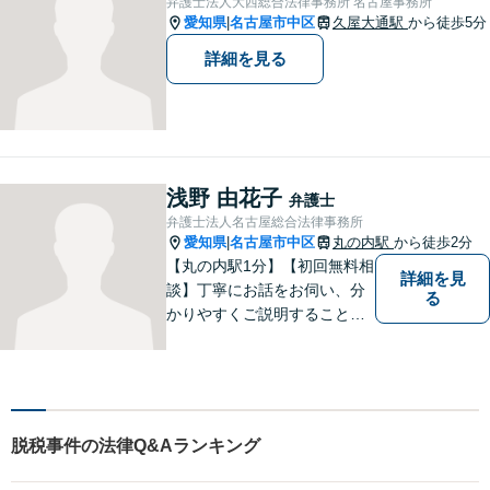
弁護士法人大西総合法律事務所 名古屋事務所
さい。【女性弁護士在籍】
愛知県
名古屋市中区
久屋大通駅
から徒歩5分
|
詳細を見る
浅野 由花子
弁護士
弁護士法人名古屋総合法律事務所
愛知県
名古屋市中区
丸の内駅
から徒歩2分
|
【丸の内駅1分】【初回無料相
詳細を見
談】丁寧にお話をお伺い、分
る
かりやすくご説明することを
大切にしています！ 問題をし
っかりと整理しながら、一緒
に最善の解決策を考えていき
ます。「安心して相談できる
弁護士」を目指しています。
脱税事件の法律Q&Aランキング
【平日夜間や土曜日も対応】