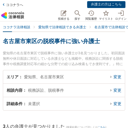
弁護士の方はこちら
ココナラへ
投稿する
探す
閲覧履歴
マイリスト
ログイン
ココナラ法律相談
愛知県で法律相談できる弁護士
名古屋市で法律相談
名古屋市東区の脱税事件に強い弁護士
愛知県の名古屋市東区で脱税事件に強い弁護士が3名見つかりました。初回面談
無料や休日面談に対応している弁護士なども掲載中。税務訴訟に関係する脱税
事件や税務調査対応等の細かな分野での絞り込み検索もでき便利です。』特に
河村法律事務所の河村 潔俊弁護士や安藤・中尾・中村法律事務所の安藤 恭平弁
護士、安藤・中尾・中村法律事務所の中村 正俊弁護士のプロフィール情報や弁
エリア
愛知県、名古屋市東区
変更
護士費用、強みなどが注目されています。『名古屋市東区で土日や夜間に発生
した脱税事件のトラブルを今すぐに弁護士に相談したい』『脱税事件のトラブ
相談内容
税務訴訟、脱税事件
変更
ル解決の実績豊富な近くの弁護士を検索したい』『初回相談無料で脱税事件を
法律相談できる名古屋市東区内の弁護士に相談予約したい』などでお困りの相
談者さんにおすすめです。
詳細条件
未選択
変更
3
人の弁護士が見つかりました
(検索結果について詳しくは
こちら
)