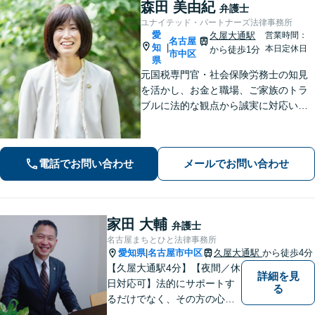
森田 美由紀
弁護士
ユナイテッド・パートナーズ法律事務所
愛
久屋大通駅
営業時間：
名古屋
知
|
本日定休日
から徒歩1分
市中区
県
元国税専門官・社会保険労務士の知見
を活かし、お金と職場、ご家族のトラ
ブルに法的な観点から誠実に対応いた
します。【久屋大通駅1分】【初回相談
30分無料】個人・法人・個人事業主か
らのご相談可
電話でお問い合わせ
メールでお問い合わせ
家田 大輔
弁護士
名古屋まちとひと法律事務所
愛知県
名古屋市中区
久屋大通駅
から徒歩4分
|
【久屋大通駅4分】【夜間／休
詳細を見
日対応可】法的にサポートす
る
るだけでなく、その方の心に
寄り添って最良の解決を目指