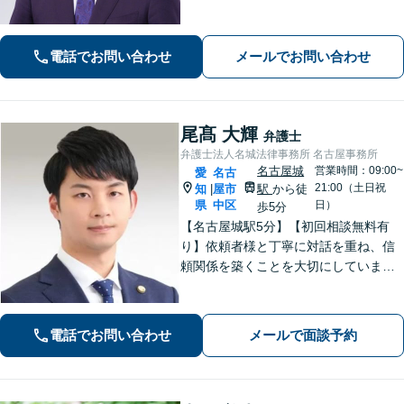
資トラブル、債権回収（目安：被害額
や債権額150万円以上）のご相談はお任
せください【初回相談無料】【メディ
電話でお問い合わせ
メールでお問い合わせ
ア出演やセミナー講演多数】
尾髙 大輝
弁護士
弁護士法人名城法律事務所 名古屋事務所
名古屋城
営業時間：09:00~
愛
名古
21:00（土日祝
知
屋市
駅
から徒
|
県
中区
日）
歩5分
【名古屋城駅5分】【初回相談無料有
り】依頼者様と丁寧に対話を重ね、信
頼関係を築くことを大切にしていま
す。離婚・男女問題、刑事事件、労働
問題（企業側／労働者側）のご相談は
お任せください。納得感の高い、最善
電話でお問い合わせ
メールで面談予約
の解決を目指して尽力いたします【土
日祝対応可】