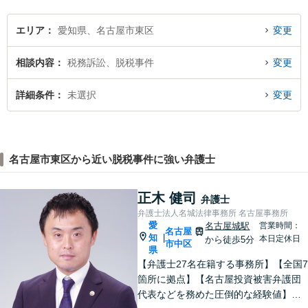
【土日祝、夜間の相談可】
エリア
愛知県、名古屋市東区
変更
相談内容
税務訴訟、脱税事件
変更
詳細条件
未選択
変更
名古屋市東区から近い脱税事件に強い弁護士
正木 健司
弁護士
弁護士法人名城法律事務所 名古屋事務所
愛
名古屋城駅
営業時間：
名古屋
知
|
本日定休日
から徒歩5分
市中区
県
【弁護士27名在籍する事務所】【全国7
箇所に拠点】【名古屋投資被害弁護団
代表などを務めた圧倒的な経験値】投