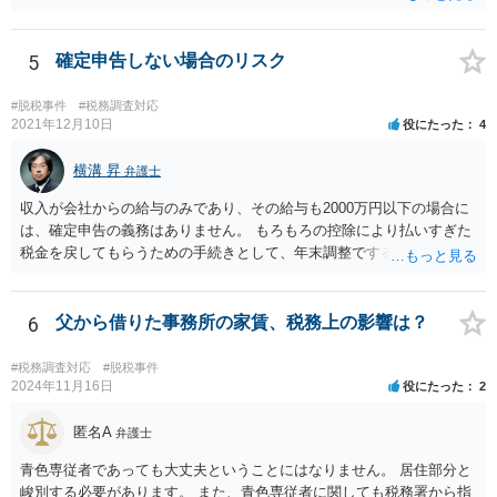
5
確定申告しない場合のリスク
#脱税事件
#税務調査対応
2021年12月10日
役にたった
4
横溝 昇
弁護士
収入が会社からの給与のみであり、その給与も2000万円以下の場合に
は、確定申告の義務はありません。 もろもろの控除により払いすぎた
税金を戻してもらうための手続きとして、年末調整でするのか、確定
申告でするのか、ということになります。 そうではなく、確定申告を
する義務がある場合で確定申告をしなかった場合には、税務署の調査
等があり、本来払うべき税金にプラスして加算税の処分を科される場
6
父から借りた事務所の家賃、税務上の影響は？
合もあります。 高額なものでもない限り単なる無申告だけでは直ちに
逮捕されないとは思います。
#税務調査対応
#脱税事件
2024年11月16日
役にたった
2
匿名A
弁護士
青色専従者であっても大丈夫ということにはなりません。 居住部分と
峻別する必要があります。 また、青色専従者に関しても税務署から指