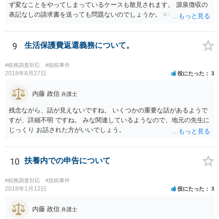
ず変なことをやってしまっているケースも散見されます。 源泉徴収の
表記なしの請求書を送っても問題ないのでしょうか。 >>違法というこ
とはありませんので問題はありません。確定申告をされる際に、請求
書の金額や記載と振込額がズレているのでややこしい瞬間は生じるよ
うに思いますが、間違えず記帳できるのであれば同じく問題はありま
9
生活保護費返還義務について。
せん。 相手方との関係性にもよりますが、一度相手方の担当者や上司
にしっかりと確認してみても良いかもしれません。
#税務調査対応
#脱税事件
2018年8月27日
役にたった
3
内藤 政信
弁護士
残念ながら、話が見えないですね。 いくつかの重要な話があるようで
すが、詳細不明 ですね。 みな関連しているようなので、地元の先生に
じっくり お話された方がいいでしょう。
10
扶養内での申告について
#税務調査対応
#脱税事件
2018年1月12日
役にたった
3
内藤 政信
弁護士