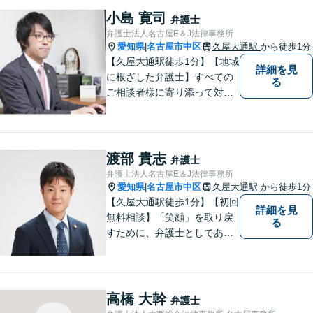
ご提供。小さなお困り事でも
小島 寛司
弁護士
構いません【夜間・休日面
弁護士法人名古屋E＆J法律事務所
談】【完全個室】【今池駅3
愛知県
名古屋市中区
久屋大通駅
から徒歩1分
|
分】
【久屋大通駅徒歩1分】【地域
詳細を見
に根ざした弁護士】すべての
る
ご相談者様に寄り添って対応
します。離婚問題／借金問題
／交通事故／相続問題／企業
法務など、幅広い法律トラブ
ルに対応可能。【明確な料金
渡部 貴志
弁護士
体系】当事務所は信頼と安心
弁護士法人名古屋E＆J法律事務所
をモットーに業務に取り組ん
愛知県
名古屋市中区
久屋大通駅
から徒歩1分
|
でいます。
【久屋大通駅徒歩1分】【初回
詳細を見
無料相談】「笑顔」を取り戻
る
すために、弁護士としてあら
ゆる角度から問題解決へと尽
力します。気さくなキャラク
ターで依頼者様が前向きにな
れるようリードいたします。
高橋 大幹
弁護士
まずは無料相談をご利用くだ