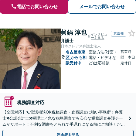
電話でお問い合わせ
メールでお問い合わせ
眞鍋 淳也
東京都
インタビュ
ーを見る
弁護士
日本クレアス弁護士法人
営業時
名古屋市東
面談方法(対面・
区
からも相
電話・ビデオな
間：本日
談受付中
ど)は応相談
定休日
税務調査対応
【全国対応】📞電話相談OK税務調査・査察調査に強い事務所！弁護
士❌公認会計士❌税理士／急な税務調査でも安心な税務調査弁護チー
ムがサポート！不利な調書をとられて手遅れになる前にご相談くださ
い。
料金表を見る