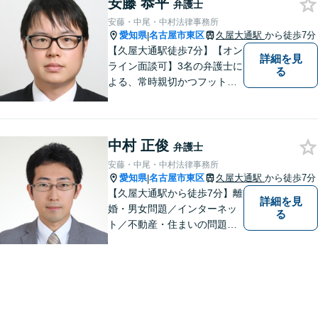
安藤 恭平
弁護士
安藤・中尾・中村法律事務所
愛知県
名古屋市東区
久屋大通駅
から徒歩7分
|
【久屋大通駅徒歩7分】【オン
詳細を見
ライン面談可】3名の弁護士に
る
よる、常時親切かつフットワ
ークの軽い対応をいたしま
す。借金・相続・インターネ
ット問題はお任せください。
中村 正俊
隣接士業や不動産会社との緊
弁護士
密な連携を実現！【初回相談
安藤・中尾・中村法律事務所
無料】
愛知県
名古屋市東区
久屋大通駅
から徒歩7分
|
【久屋大通駅から徒歩7分】離
詳細を見
婚・男女問題／インターネッ
る
ト／不動産・住まいの問題に
注力しております。依頼者さ
まのお悩みをしっかりとヒア
リングし、これまで得た知見
をもとに柔軟に対応いたしま
す。まずはご相談ください。