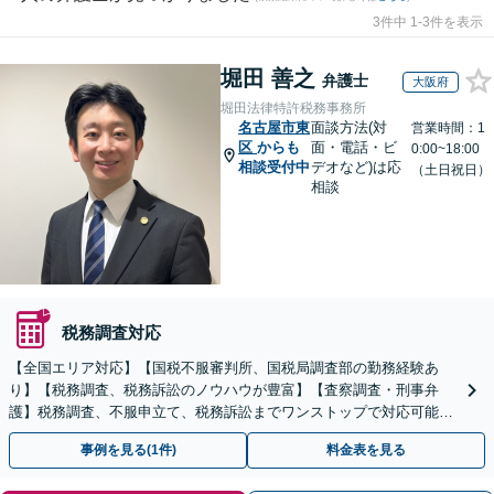
3件中 1-3件を表示
堀田 善之
弁護士
大阪府
堀田法律特許税務事務所
名古屋市東
面談方法(対
営業時間：1
区
からも
面・電話・ビ
0:00~18:00
相談受付中
デオなど)は応
（土日祝日）
相談
税務調査対応
【全国エリア対応】【国税不服審判所、国税局調査部の勤務経験あ
り】【税務調査、税務訴訟のノウハウが豊富】【査察調査・刑事弁
護】税務調査、不服申立て、税務訴訟までワンストップで対応可能！
事業承継にも対応【休日・夜間相談可】
事例を見る(1件)
料金表を見る