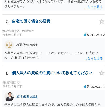
人も確認ができるという形になっています。 他者が確認できるもので
はありません。
5
自宅で働く場合の経費
#税務調査対応
#脱税事件
2018年1月17日
役にたった
2
内藤 政信
弁護士
作業用と家事とで按分する。 アバウトになるでしょうが、仕方ない
ね。 税務署の方針だから。
6
個人法人の資産の性質について教えてください
#税務調査対応
2022年8月12日
役にたった
1
濵門 俊也
弁護士
基本的には名義人に帰属しますので、法人名義のものを個人名義と主