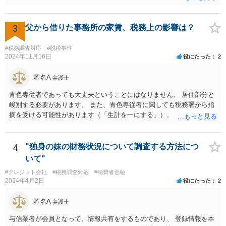
申告でするのか、ということになります。 そうではなく、確定申告を
する義務がある場合で確定申告をしなかった場合には、税務署の調査
等があり、本来払うべき税金にプラスして加算税の処分を科される場
3
父から借りた事務所の家賃、税務上の影響は？
合もあります。 高額なものでもない限り単なる無申告だけでは直ちに
逮捕されないとは思います。
#税務調査対応
#脱税事件
2024年11月16日
役にたった
2
匿名A
弁護士
青色専従者であっても大丈夫ということにはなりません。 居住部分と
峻別する必要があります。 また、青色専従者に関しても税務署から指
摘を受ける可能性があります（「生計を一にする」）。
4
"独身の妹の財務状況について調査する方法につ
いて"
#クレジット会社
#税務調査対応
#消費者金融
2024年4月2日
役にたった
2
匿名A
弁護士
与信業者が会員となって、情報共有をするものであり、 登録情報を本