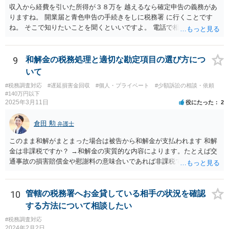
収入から経費を引いた所得が３８万を 越えるなら確定申告の義務があ
りますね。 開業届と青色申告の手続きをしに税務署 に行くことです
ね。 そこで知りたいことを聞くといいですよ。 電話で相談にいくこと
を伝えてからいくと いいでしょう。
9
和解金の税務処理と適切な勘定項目の選び方につ
いて
#税務調査対応
#遅延損害金回収
#個人・プライベート
#少額訴訟の相談・依頼
#140万円以下
2025年3月11日
役にたった
2
倉田 勲
弁護士
このまま和解がまとまった場合は被告から和解金が支払われます 和解
金は非課税ですか？ →和解金の実質的な内容によります。たとえば交
通事故の損害賠償金や慰謝料の意味合いであれば非課税ですが、残業
代であれば所得税の課税対象となります。 なおお尋ねのご質問は税務
会計の話であり、弁護士では専門外になります。 税務会計の専門家は
税理士又は会計士になりますので、正確なところは税理士などにご相
10
管轄の税務署へお金貸している相手の状況を確認
談ください。
する方法について相談したい
#税務調査対応
2024年2月2日