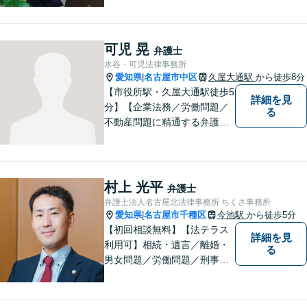
すという事務所の伝統を大切
に、日々、業務に取り組んで
います。【地域に根ざした弁
可児 晃
弁護士
護士】離婚問題／相続問題／
水谷・可児法律事務所
交通事故など幅広い法律トラ
愛知県
名古屋市中区
久屋大通駅
から徒歩8分
|
ブルに対応。
【市役所駅・久屋大通駅徒歩5
詳細を見
分】【企業法務／労働問題／
る
不動産問題に精通する弁護
士】少数精鋭でスピード感の
ある対応。敷居の低さを大切
にしており、皆様の声を大事
にした弁護を行います。現在
村上 光平
弁護士
お困りごとのある方は、お気
弁護士法人名古屋北法律事務所 ちくさ事務所
軽にご相談ください。
愛知県
名古屋市千種区
今池駅
から徒歩5分
|
【初回相談無料】【法テラス
詳細を見
利用可】相続・遺言／離婚・
る
男女問題／労働問題／刑事事
件／借金問題に注力！依頼者
さまのお悩みに寄り添った、
質の高いリーガルサービスを