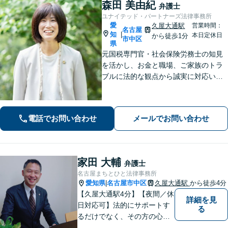
森田 美由紀
弁護士
ユナイテッド・パートナーズ法律事務所
愛
久屋大通駅
営業時間：
名古屋
知
|
本日定休日
から徒歩1分
市中区
県
元国税専門官・社会保険労務士の知見
を活かし、お金と職場、ご家族のトラ
ブルに法的な観点から誠実に対応いた
します。【久屋大通駅1分】【初回相談
30分無料】個人・法人・個人事業主か
らのご相談可
電話でお問い合わせ
メールでお問い合わせ
家田 大輔
弁護士
名古屋まちとひと法律事務所
愛知県
名古屋市中区
久屋大通駅
から徒歩4分
|
【久屋大通駅4分】【夜間／休
詳細を見
日対応可】法的にサポートす
る
るだけでなく、その方の心に
寄り添って最良の解決を目指