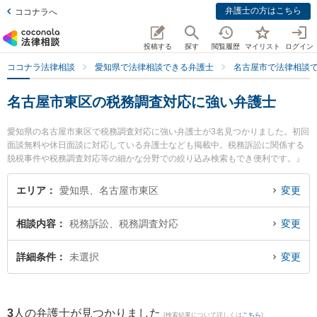
弁護士の方はこちら
ココナラへ
投稿する
探す
閲覧履歴
マイリスト
ログイン
ココナラ法律相談
愛知県で法律相談できる弁護士
名古屋市で法律相談
名古屋市東区の税務調査対応に強い弁護士
愛知県の名古屋市東区で税務調査対応に強い弁護士が3名見つかりました。初回
面談無料や休日面談に対応している弁護士なども掲載中。税務訴訟に関係する
脱税事件や税務調査対応等の細かな分野での絞り込み検索もでき便利です。』
特に河村法律事務所の河村 潔俊弁護士や安藤・中尾・中村法律事務所の安藤 恭
平弁護士、安藤・中尾・中村法律事務所の中村 正俊弁護士のプロフィール情報
エリア
愛知県、名古屋市東区
変更
や弁護士費用、強みなどが注目されています。『名古屋市東区で土日や夜間に
発生した税務調査対応のトラブルを今すぐに弁護士に相談したい』『税務調査
相談内容
税務訴訟、税務調査対応
変更
対応のトラブル解決の実績豊富な近くの弁護士を検索したい』『初回相談無料
で税務調査対応を法律相談できる名古屋市東区内の弁護士に相談予約したい』
などでお困りの相談者さんにおすすめです。
詳細条件
未選択
変更
3
人の弁護士が見つかりました
(検索結果について詳しくは
こちら
)