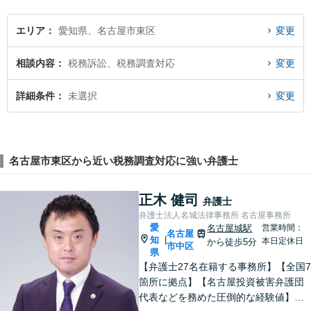
【土日祝、夜間の相談可】
エリア
愛知県、名古屋市東区
変更
相談内容
税務訴訟、税務調査対応
変更
詳細条件
未選択
変更
名古屋市東区から近い税務調査対応に強い弁護士
正木 健司
弁護士
弁護士法人名城法律事務所 名古屋事務所
愛
名古屋城駅
営業時間：
名古屋
知
|
本日定休日
から徒歩5分
市中区
県
【弁護士27名在籍する事務所】【全国7
箇所に拠点】【名古屋投資被害弁護団
代表などを務めた圧倒的な経験値】投