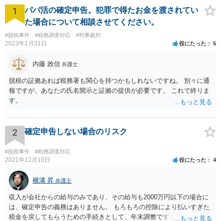
1
パパ活の確定申告。犯罪で得たお金を渡されてい
た場合について相談させてください。
#脱税事件
#税務調査対応
#刑事裁判
2023年1月31日
役にたった
5
内藤 政信
弁護士
脱税の証拠あれば税務署も関心を持つかもしれないですね。 別々に通
報ですが、あなたの氏名開示と証拠の提供が必要です。 これで終りま
す。
2
確定申告しない場合のリスク
#脱税事件
#税務調査対応
2021年12月10日
役にたった
4
横溝 昇
弁護士
収入が会社からの給与のみであり、その給与も2000万円以下の場合に
は、確定申告の義務はありません。 もろもろの控除により払いすぎた
税金を戻してもらうための手続きとして、年末調整でするのか、確定