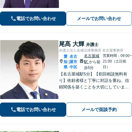
資トラブル、債権回収（目安：被害額
や債権額150万円以上）のご相談はお任
せください【初回相談無料】【メディ
電話でお問い合わせ
メールでお問い合わせ
ア出演やセミナー講演多数】
尾髙 大輝
弁護士
弁護士法人名城法律事務所 名古屋事務所
名古屋城
営業時間：09:00~
愛
名古
21:00（土日祝
知
屋市
駅
から徒
|
県
中区
日）
歩5分
【名古屋城駅5分】【初回相談無料有
り】依頼者様と丁寧に対話を重ね、信
頼関係を築くことを大切にしていま
す。離婚・男女問題、刑事事件、労働
問題（企業側／労働者側）のご相談は
お任せください。納得感の高い、最善
電話でお問い合わせ
メールで面談予約
の解決を目指して尽力いたします【土
日祝対応可】