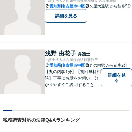
弁護士法人大西総合法律事務所 名古屋事務所
さい。【女性弁護士在籍】
愛知県
名古屋市中区
久屋大通駅
から徒歩5分
|
詳細を見る
浅野 由花子
弁護士
弁護士法人名古屋総合法律事務所
愛知県
名古屋市中区
丸の内駅
から徒歩2分
|
【丸の内駅1分】【初回無料相
詳細を見
談】丁寧にお話をお伺い、分
る
かりやすくご説明することを
大切にしています！ 問題をし
っかりと整理しながら、一緒
に最善の解決策を考えていき
ます。「安心して相談できる
弁護士」を目指しています。
税務調査対応の法律Q&Aランキング
【平日夜間や土曜日も対応】