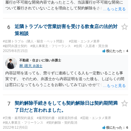
履行が不可能な開発内容であったところ、当該履行が不可能な開発に
ついて履行されていないことを理由として契約解除をされた。そこ
で、既に開発を完了したものについての請負代金を請求できるか、と
いうご質問であると理解しました。 まず、「物理的にできない開発で
一方的に契約不履行のように伝えられ」とのことですが、「物理的に
6
近隣トラブルで営業妨害を受ける飲食店の法的対
できない」と真に言えるのかどうか、なぜ「物理的にできない開発」
策相談
を請け負うことになったのかが問題です。 もし、「物理的にできな
#近隣トラブル（隣人・騒音・ペット問題）
#芸能・エンタメ業界
い」という意味が、単に「契約に記載された納期では間に合わない」
#顧問弁護士契約
#個人事業主・フリーランス
#住民・入居者・買主側
ということであれば、それは単純に履行遅滞を理由とする債務不履行
2025年8月15日
役にたった
4
ですから、契約解除は有効です。 「物理的にできない」が、そもそも
不動産・住まいに強い弁護士
そのような開発は理論的に不可能（例えば、タイムマシンを作るとい
林 雄大
弁護士
う契約等）であれば、契約自体が無効になる可能性があります。 いず
れの場合であっても、結局は、上記の「物理的にできない」部分を除
内容証明を送っても、懲りずに連絡してくる人も一定数いることも事
いた部分は開発完了しているということですから、その部分に相当す
実です。 そのため、弁護士から内容証明を送った後も、しばらくの間
る請負代金は請求できる可能性があります。 ただし、当該開発完了部
は窓口になってもらうことをお願いしてみてはいかがでしょうか。 そ
分だけでどれくらいの価値があるのか、が問題になります。 一般論は
うすれば、もしその方から不当な要求を受けることがあっても、「窓
以上で、より個別的なお話は、詳しい契約内容や開発内容を知る必要
口（弁護士に）言ってください」とだけお伝えし、それ以外には一切
がありますので、正式に弁護士に相談することも検討された方がよい
応じないという姿勢をとることができるため、スタッフの方の負担軽
7
契約解除手続きをしても契約解除日は契約期間満
と思います。
減を図れると思います。 大変な状況かと思いますが、ご参考になりま
了日だと言われました。
したら幸いです。
#労働・雇用契約違反
#雇用契約書・就業規則作成
#芸能・エンタメ業界
#個人事業主・フリーランス
#契約解除・契約取消
2022年12月6日
役にたった
6