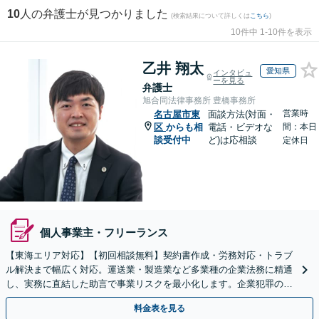
10
人の弁護士が見つかりました
(検索結果について詳しくは
こちら
)
10件中 1-10件を表示
乙井 翔太
愛知県
インタビュ
ーを見る
弁護士
旭合同法律事務所 豊橋事務所
営業時
名古屋市東
面談方法(対面・
区
からも相
電話・ビデオな
間：本日
談受付中
ど)は応相談
定休日
個人事業主・フリーランス
【東海エリア対応】【初回相談無料】契約書作成・労務対応・トラブ
ル解決まで幅広く対応。運送業・製造業など多業種の企業法務に精通
し、実務に直結した助言で事業リスクを最小化します。企業犯罪のご
相談もお任せください【休日・夜間対応OK】
料金表を見る