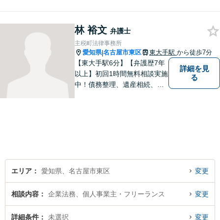
す。借金・相続・インターネ
ット問題はお任せください。
林 裕文
隣接士業や不動産会社との緊
弁護士
密な連携を実現！【初回相談
主税町法律事務所
無料】
愛知県
名古屋市東区
東大手駅
から徒歩7分
|
【東大手駅6分】【弁護歴7年
詳細を見
以上】初回1時間無料相談実施
る
中！債務整理、遺産相続、離
婚分野で実績多数の弁護士。
地域の皆様に寄り添い、明る
い未来を目指し尽力します。
まずはお気軽にご相談くださ
い！【駐車場近く】
エリア
愛知県、名古屋市東区
変更
相談内容
企業法務、個人事業主・フリーランス
変更
詳細条件
未選択
変更