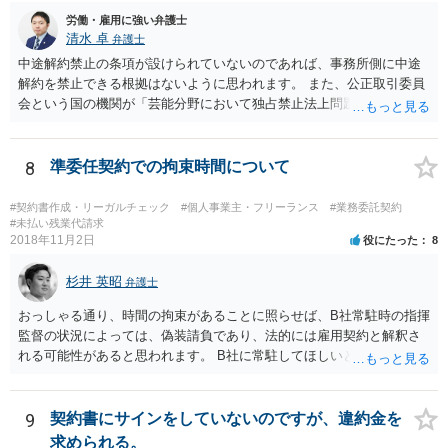
労働・雇用に強い弁護士
清水 卓
弁護士
中途解約禁止の条項が設けられていないのであれば、事務所側に中途
解約を禁止できる根拠はないように思われます。 また、公正取引委員
会という国の機関が「芸能分野において独占禁止法上問題となり得る
行為の想定例」として、「所属事務所が，契約終了後は⼀定期間芸能
活動を⾏えない旨の義務を課し，⼜は移籍・独⽴した場合には芸能活
動を妨害する旨⽰唆して，移籍・独⽴を諦めさせること（優越的地位
8
準委任契約での拘束時間について
の濫⽤等）を例示しています。 ライバー事務所にも同様のことが言え
る可能性があり、あなたのケースでも、独占禁止法上問題となり得ま
#契約書作成・リーガルチェック
#個人事業主・フリーランス
#業務委託契約
す。 ただし、「※これら⾏為が実際に独占禁⽌法違反となるかどうか
#未払い残業代請求
2018年11月2日
役にたった
8
は，具体的態様に照らして個別に判断されることとなる。例えば，優
越的地位の濫⽤に関して，不当に不利益を与えるか否かは，課される
杉井 英昭
義務等の内容や期間が⽬的に照らして過⼤であるか，与える不利益の
弁護士
程度，代償措置の有無やその⽔準，あらかじめ⼗分な協議が⾏われた
おっしゃる通り、時間の拘束があることに照らせば、B社常駐時の指揮
か等を考慮の上，個別具体的に判断される」という指摘もなされてい
監督の状況によっては、偽装請負であり、法的には雇用契約と解釈さ
るので、ご事案に応じ、挙げられている事情を具体的に検討して行く
れる可能性があると思われます。 B社に常駐してほしいと先方が求め
必要があります。 なお、退所等で事務所側と揉めるようであれば、弁
る理由がコミュニケーションをしやすいからであるとするのであれ
護士に直接相談・依頼し、事務所側と交渉にあたってもらう方法もあ
ば、折衷的な提案として、「突発的な質問に対応できるように、基本
るかと思います。 （参考）「⼈材分野における公正取引委員会の取
的には１０時〜１９時はできるだけB社にいるよう努力はします。た
9
契約書にサインをしていないのですが、違約金を
組」（令和元年９月２５日 公正取引委員会）６頁 https://www.jftc.g
だ、他の仕事もありますので、必ずその条件を守れるとは限りません
求められる。
o.jp/houdou/kouenkai/190925kondan_file/siryou2.pdf