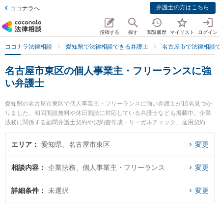
弁護士の方はこちら
ココナラへ
投稿する
探す
閲覧履歴
マイリスト
ログイン
ココナラ法律相談
愛知県で法律相談できる弁護士
名古屋市で法律相談
名古屋市東区の個人事業主・フリーランスに強
い弁護士
愛知県の名古屋市東区で個人事業主・フリーランスに強い弁護士が10名見つか
りました。初回面談無料や休日面談に対応している弁護士なども掲載中。企業
法務に関係する顧問弁護士契約や契約書作成・リーガルチェック、雇用契約
書・就業規則作成等の細かな分野での絞り込み検索もでき便利です。特にたい
よう法律事務所の松山 健弁護士や河村法律事務所の河村 潔俊弁護士、弁護士法
エリア
愛知県、名古屋市東区
変更
人ブロッサムの秋元 卓弁護士のプロフィール情報や弁護士費用、強みなどが注
目されています。『名古屋市東区で土日や夜間に発生した個人事業主・フリー
相談内容
企業法務、個人事業主・フリーランス
変更
ランスのトラブルを今すぐに弁護士に相談したい』『個人事業主・フリーラン
スのトラブル解決の実績豊富な近くの弁護士を検索したい』『初回相談無料で
個人事業主・フリーランスを法律相談できる名古屋市東区内の弁護士に相談予
詳細条件
未選択
変更
約したい』などでお困りの相談者さんにおすすめです。