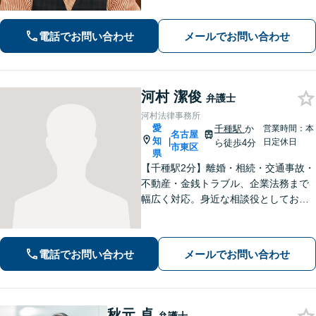
求、事故調査など対応【不動産・住ま
い】不動産は高額な財産が関わる問
電話でお問い合わせ
メールでお問い合わせ
題。関連士業と連携し、円滑な解決を
目指します
河村 潔俊
弁護士
河村法律事務所
愛
千種駅
か
営業時間：本
名古屋
知
|
日定休日
ら徒歩4分
市東区
県
【千種駅2分】離婚・相続・交通事故・
不動産・金銭トラブル、企業法務まで
幅広く対応。身近な相談役としてお悩
みをじっくり伺い、わかりやすくご説
明します。平穏な日常を取り戻すた
め、まずは気軽にご相談ください。
電話でお問い合わせ
メールでお問い合わせ
【土日祝対応可、夜間対応可】【オン
ライン対応可】
秋元 卓