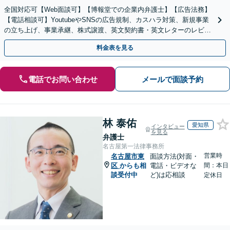
全国対応可【Web面談可】【博報堂での企業内弁護士】【広告法務】
【電話相談可】YoutubeやSNSの広告規制、カスハラ対策、新規事業
の立ち上げ、事業承継、株式譲渡、英文契約書・英文レターのレビュ
ー・ドラフトなどに対応。
料金表を見る
電話でお問い合わせ
メールで面談予約
林 泰佑
愛知県
インタビュー
を見る
弁護士
名古屋第一法律事務所
営業時
名古屋市東
面談方法(対面・
区
からも相
電話・ビデオな
間：本日
談受付中
ど)は応相談
定休日