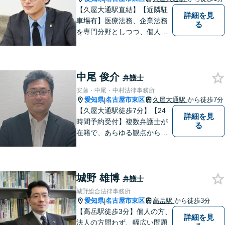
【久屋大通駅直結】【近隣駐
詳細を見
車場有】医療法務、企業法務
る
を専門分野としつつ、個人の
方のご相談（交通事故、労災
事故、遺産分割、労働紛争、
損賠請求等）にも幅広く対応
中尾 俊介
しております。ぜひお気軽に
弁護士
ご相談ください。https://www.
安藤・中尾・中村法律事務所
blsm-lpc.com
愛知県
名古屋市東区
久屋大通駅
から徒歩7分
|
【久屋大通駅徒歩7分】【24
詳細を見
時間予約受付】複数弁護士が
る
在籍で、あらゆる観点から丁
寧にサポート。他士業連携で
スムーズな手続きが叶いま
す。法律問題でお困りの方
城野 雄博
は、一度ご相談ください。
弁護士
【当日・休日・夜間相談可】
城野総合法律事務所
愛知県
名古屋市東区
高岳駅
から徒歩3分
|
【高岳駅徒歩3分】個人の方、
詳細を見
法人の方問わず、幅広い問題