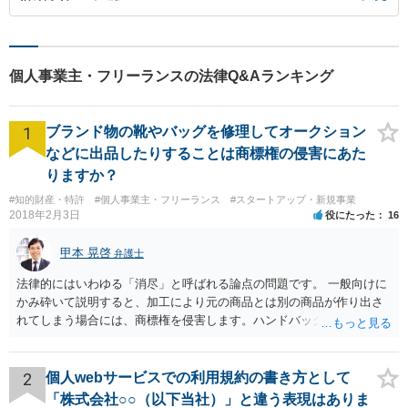
個人事業主・フリーランスの法律Q&Aランキング
1
ブランド物の靴やバッグを修理してオークション
などに出品したりすることは商標権の侵害にあた
りますか？
#知的財産・特許
#個人事業主・フリーランス
#スタートアップ・新規事業
2018年2月3日
役にたった
16
甲本 晃啓
弁護士
法律的にはいわゆる「消尽」と呼ばれる論点の問題です。 一般向けに
かみ砕いて説明すると、加工により元の商品とは別の商品が作り出さ
れてしまう場合には、商標権を侵害します。ハンドバッグをポーチに
リメイクするなどの場合です。他方で、単なる性能や品質を維持する
ための加工（一般にいう修理）は、商標権を侵害しません。 商標権者
は、その商品を売ったときに対価を回収しているので、商標権は用い
2
個人webサービスでの利用規約の書き方として
尽くされている（用尽、消尽といいます。）と解釈されます。他方
「株式会社○○（以下当社）」と違う表現はありま