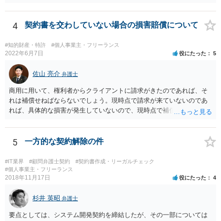
4
契約書を交わしていない場合の損害賠償について
#知的財産・特許
#個人事業主・フリーランス
2022年6月7日
役にたった
5
佐山 亮介
弁護士
商用に用いて、権利者からクライアントに請求がきたのであれば、そ
れは補償せねばならないでしょう。現時点で請求が来ていないのであ
れば、具体的な損害が発生していないので、現時点で補償の必要はあ
りません。 なお、補償の問題が生じたときは、貴社がクライアントに
補償し、その補償分を損害として外注先に賠償請求することになるで
しょう。
5
一方的な契約解除の件
#IT業界
#顧問弁護士契約
#契約書作成・リーガルチェック
#個人事業主・フリーランス
2018年11月17日
役にたった
4
杉井 英昭
弁護士
要点としては、システム開発契約を締結したが、その一部については