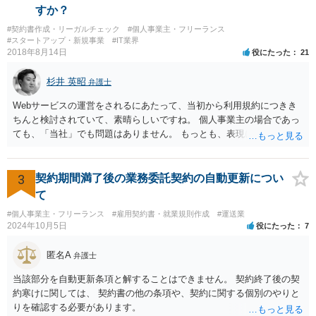
で、商標権者の預かり知らないところで、販売した商品から別の商品
すか？
（コピー品やリメイク品）が作りだされてしまうと、その商品が仮に
#契約書作成・リーガルチェック
#個人事業主・フリーランス
酷い品質であれば、商標権者のブランドイメージが傷ついてしまいま
#スタートアップ・新規事業
#IT業界
すし、その証商標権者にクレームが来てしまいますので、商標権を侵
2018年8月14日
役にたった
21
害します。その商品が流通すれば商標権（ロゴマーク等）に対する一
般消費者の信頼も害することになります。また、本来商標権者に入る
杉井 英昭
弁護士
べき利益が入らないことになります。 修理だけではそのような問題は
生じません。
Webサービスの運営をされるにあたって、当初から利用規約につきき
ちんと検討されていて、素晴らしいですね。 個人事業主の場合であっ
ても、「当社」でも問題はありません。 もっとも、表現に違和感があ
るというのであれば、屋号を使うとよいでしょう。 例えば、田中一郎
さんが「ABCウェブサービス」の屋号で事業を運営する際には、「当
社」の代わりに「ABCウェブサービス」とか「ABCWS」を使う等で
3
契約期間満了後の業務委託契約の自動更新につい
す。
て
#個人事業主・フリーランス
#雇用契約書・就業規則作成
#運送業
2024年10月5日
役にたった
7
匿名A
弁護士
当該部分を自動更新条項と解することはできません。 契約終了後の契
約寒けに関しては、 契約書の他の条項や、契約に関する個別のやりと
りを確認する必要があります。