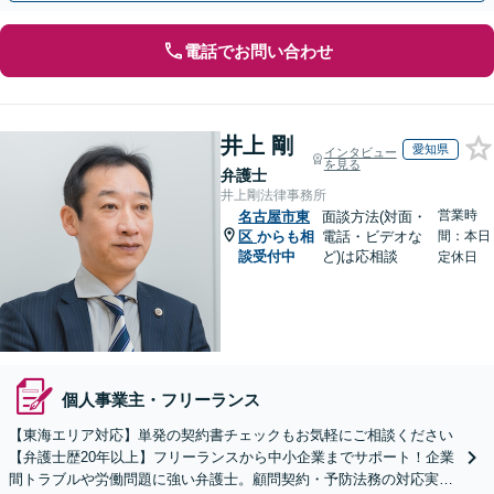
電話でお問い合わせ
井上 剛
愛知県
インタビュー
を見る
弁護士
井上剛法律事務所
営業時
名古屋市東
面談方法(対面・
区
からも相
電話・ビデオな
間：本日
談受付中
ど)は応相談
定休日
個人事業主・フリーランス
【東海エリア対応】単発の契約書チェックもお気軽にご相談ください
【弁護士歴20年以上】フリーランスから中小企業までサポート！企業
間トラブルや労働問題に強い弁護士。顧問契約・予防法務の対応実績