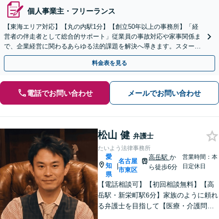
個人事業主・フリーランス
【東海エリア対応】【丸の内駅1分】【創立50年以上の事務所】「経
営者の伴走者として総合的サポート」従業員の事故対応や家事関係ま
で、企業経営に関わるあらゆる法的課題を解決へ導きます。スタート
アップから中小企業まで幅広く対応【休日・夜間相談可】
料金表を見る
電話でお問い合わせ
メールでお問い合わせ
松山 健
弁護士
たいよう法律事務所
愛
高岳駅
か
営業時間：本
名古屋
知
|
日定休日
ら徒歩6分
市東区
県
【電話相談可】【初回相談無料】【高
岳駅・新栄町駅6分】家族のように頼れ
る弁護士を目指して【医療・介護問
題】医療事故の経験豊富。慰謝料請