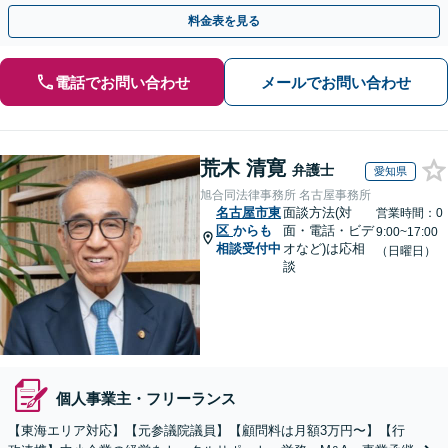
も豊富です。【夜間・休日面談可】【完全個室】
料金表を見る
電話でお問い合わせ
メールでお問い合わせ
荒木 清寛
弁護士
愛知県
旭合同法律事務所 名古屋事務所
名古屋市東
面談方法(対
営業時間：0
区
からも
面・電話・ビデ
9:00~17:00
相談受付中
オなど)は応相
（日曜日）
談
個人事業主・フリーランス
【東海エリア対応】【元参議院議員】【顧問料は月額3万円〜】【行