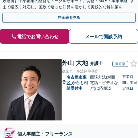
政連携】中小企業の経営をトータルサポート。労務・M&A・事業承継
まで幅広く対応し、国政で培った知見を活かして実践的な解決策をご
提案します。まずはお気軽にご相談ください。
料金表を見る
電話でお問い合わせ
メールで面談予約
外山 大地
弁護士
東京都
銀座エール法律事務所
営業時
名古屋市東
面談方法(対面・
区
からも相
電話・ビデオな
間：本日
談受付中
ど)は応相談
定休日
個人事業主・フリーランス