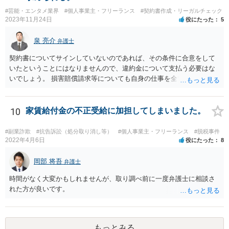
し、B社常駐時であっても本件以外の仕事もさせてもらうことになりま
#芸能・エンタメ業界
#個人事業主・フリーランス
#契約書作成・リーガルチェック
す。」というものが考えられます。 その提案すら断られるようであれ
2023年11月24日
役にたった
5
ば、ちょっと危険な会社だというシグナルと考えるべきでしょう。
泉 亮介
弁護士
契約書についてサインしていないのであれば、その条件に合意をして
いたということにはなりませんので、違約金について支払う必要はな
いでしょう。 損害賠償請求等についても自身の仕事を全て処理してか
ら辞めるのであれば一般的には負担義務はないかと思われます。
10
家賃給付金の不正受給に加担してしまいました。
#副業詐欺
#抗告訴訟（処分取り消し等）
#個人事業主・フリーランス
#脱税事件
2022年4月6日
役にたった
8
岡部 将吾
弁護士
時間がなく大変かもしれませんが、取り調べ前に一度弁護士に相談さ
れた方が良いです。
もっとみる