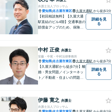
弁護士
弁護士法人ブロッサム
愛知県
名古屋市東区
久屋大通駅
から徒歩1分
|
【初回相談無料】【久屋大通
詳細を見
駅直結のビル4階】交通事故の
る
賠償金アップのため、保険会
社と粘り強く交渉。死亡事故
の対応実績豊富。【スタート
アップ支援に注力】最良の経
中村 正俊
営判断ができるよう、法的側
弁護士
面からバックアップします
安藤・中尾・中村法律事務所
【電話相談可】【オンライン
愛知県
名古屋市東区
久屋大通駅
から徒歩7分
|
面談対応】
【久屋大通駅から徒歩7分】離
詳細を見
婚・男女問題／インターネッ
る
ト／不動産・住まいの問題に
注力しております。依頼者さ
まのお悩みをしっかりとヒア
リングし、これまで得た知見
伊藤 寛之
をもとに柔軟に対応いたしま
弁護士
す。まずはご相談ください。
弁護士法人ブロッサム
【土日祝、夜間の相談可】
愛知県
名古屋市東区
久屋大通駅
から徒歩1分
|