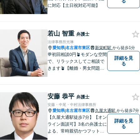
る
に対応【土日祝対応可能】
若山 智重
弁護士
法律事務所光琳
愛知県
名古屋市東区
新栄町駅
から徒歩1分
|
💬初回相談0円🪴モダンな空間
詳細を見
で、リラックスしてご相談で
る
きます🪴【離婚・男女問題】
不倫の慰謝料請求や財産分与
など。「私、離婚するのか
も」と思った時点でお早めに
安藤 恭平
ご相談ください。明るい未来
弁護士
に向け一緒に歩んでいきまし
安藤・中尾・中村法律事務所
ょう【相続の相談にも対応】
愛知県
名古屋市東区
久屋大通駅
から徒歩7分
|
【久屋大通駅徒歩7分】【オン
詳細を見
ライン面談可】3名の弁護士に
る
よる、常時親切かつフットワ
ークの軽い対応をいたしま