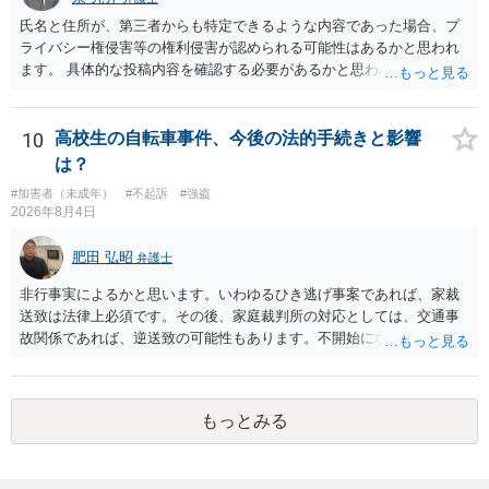
氏名と住所が、第三者からも特定できるような内容であった場合、プ
ライバシー権侵害等の権利侵害が認められる可能性はあるかと思われ
ます。 具体的な投稿内容を確認する必要があるかと思われますので、
ご不安であれば親に相談の上で、個別に弁護士にご相談されると良い
でしょう。
10
高校生の自転車事件、今後の法的手続きと影響
は？
#加害者（未成年）
#不起訴
#強盗
2026年8月4日
肥田 弘昭
弁護士
非行事実によるかと思います。いわゆるひき逃げ事案であれば、家裁
送致は法律上必須です。その後、家庭裁判所の対応としては、交通事
故関係であれば、逆送致の可能性もあります。不開始になるかどうか
は非行事実次第です。ご参考にしてください。
もっとみる