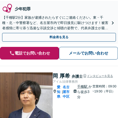
少年犯罪
【千種駅2分】家族が逮捕されたらすぐにご連絡ください。東・千
種・北・中警察署など、名古屋市内で即日接見に駆けつけます！被害
者感情に寄り添う迅速な示談交渉と傾聴の姿勢で、代表弁護士が最後
まで一貫対応！【土日夜間対応可】【オンライン対応可】
料金表を見る
電話でお問い合わせ
メールでお問い合わせ
岡 厚希
弁護士
インタビューを見る
アイル法律事務所
千種駅
か
営業時間：09:00
愛
名古
~19:00（平日）
知
屋市
ら徒歩3
|
県
中区
分