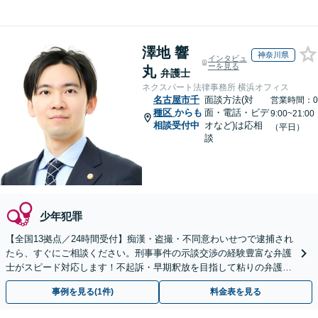
澤地 響
神奈川県
インタビュ
ーを見る
丸
弁護士
ネクスパート法律事務所 横浜オフィス
名古屋市千
面談方法(対
営業時間：0
種区
からも
面・電話・ビデ
9:00~21:00
相談受付中
オなど)は応相
（平日）
談
少年犯罪
【全国13拠点／24時間受付】痴漢・盗撮・不同意わいせつで逮捕され
たら、すぐにご相談ください。刑事事件の示談交渉の経験豊富な弁護
士がスピード対応します！不起訴・早期釈放を目指して粘りの弁護活
動を行います。
事例を見る(1件)
料金表を見る