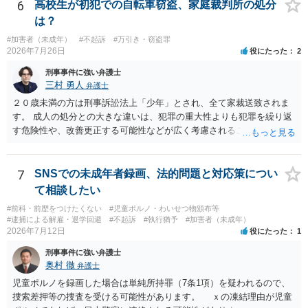
う「横領罪」は、相談の背景に記載されている事情から占有離脱物横
6
高校生が初犯での自転車窃盗、家庭裁判所の処分
領罪を指すと思われます。 上記、ご参考ください。
は？
#加害者（未成年）
#不起訴
#万引き・窃盗罪
2026年7月26日
役にたった
2
刑事事件に強い弁護士
三村 勇人
弁護士
２０歳未満の方は刑事訴訟法上「少年」とされ、全て家裁送致されま
す。 成人の処分との大きな違いは、犯罪の重大性よりも犯罪を繰り返
す危険性や、改善更正する可能性などが広く考慮されることです。 そ
のため、生活環境が悪い方や反社会的な生活を送っていれば、ぐ犯少
年とされ、犯罪を犯していなくとも、不良交友等が原因で、保護観察
や少年院送致される可能性もあります。 本件生活状況が分かりません
7
SNSでの未成年者録画、法的問題と対応策につい
ので、適切なアドバイスがしにくいのですが、通常初犯の自転車窃盗
て相談したい
で生活環境が整っていれば、審判不開始か不処分となる可能性はあり
#前科・前歴をつけたくない
#児童ポルノ・わいせつ物頒布等
ます。
#逮捕による解雇・退学回避
#不起訴
#執行猶予
#加害者（未成年）
2026年7月12日
役にたった
1
刑事事件に強い弁護士
奥村 徹
弁護士
児童ポルノを録画した場合は単純所持罪（7条1項）を疑われるので、
捜索差押等の捜査を受ける可能性があります。 ｘの凍結理由が児童