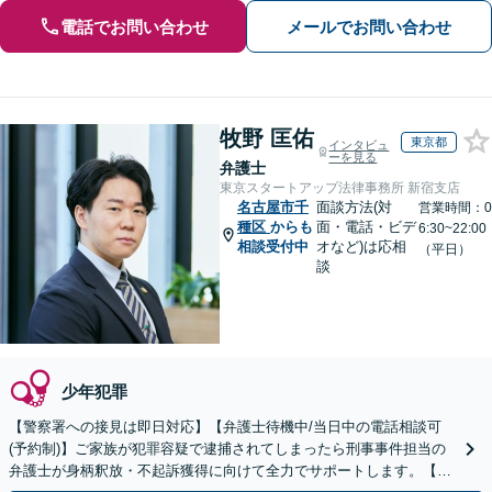
電話でお問い合わせ
メールでお問い合わせ
牧野 匡佑
東京都
インタビュ
ーを見る
弁護士
東京スタートアップ法律事務所 新宿支店
名古屋市千
面談方法(対
営業時間：0
種区
からも
面・電話・ビデ
6:30~22:00
相談受付中
オなど)は応相
（平日）
談
少年犯罪
【警察署への接見は即日対応】【弁護士待機中/当日中の電話相談可
(予約制)】ご家族が犯罪容疑で逮捕されてしまったら刑事事件担当の
弁護士が身柄釈放・不起訴獲得に向けて全力でサポートします。【毎