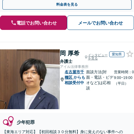
月100名以上の相談実績】【全国対応】
料金表を見る
電話でお問い合わせ
メールでお問い合わせ
岡 厚希
愛知県
インタビュー
を見る
弁護士
アイル法律事務所
名古屋市千
面談方法(対
営業時間：0
種区
からも
面・電話・ビデ
9:00~19:00
相談受付中
オなど)は応相
（平日）
談
少年犯罪
【東海エリア対応】【初回相談３０分無料】身に覚えのない事件への