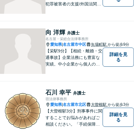
犯罪被害者の支援/外国法関連/
国際的家事・相続/国籍・ビ
ザ・出入国など幅広い分野に
対応可能。依頼者様のお気持
ち、希望、考え方を尊重し、
向 洋輝
弁護士
迅速に問題を解決することを
名古屋・栄総合法律事務所
心がけております。
愛知県
名古屋市中区
矢場町駅
から徒歩9分
|
【栄駅9分】【相続・離婚・交
詳細を見
通事故】企業法務にも豊富な
る
実績。中小企業から個人の方
まで幅広い法律問題に対応
し、一人ひとりのご事情に寄
り添った解決を目指します。
お困りのことがございました
石川 幸平
弁護士
ら、まずはお気軽にご相談く
宿法律事務所
ださい。
愛知県
名古屋市北区
大曽根駅
から徒歩3分
|
【大曽根駅3分】刑事事件に関
詳細を見
することでお悩みがあればご
る
相談ください。「手続保障の
実現」を理念として、誠心誠