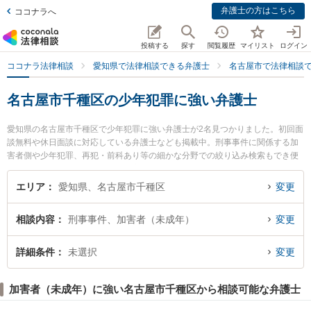
弁護士の方はこちら
ココナラへ
投稿する
探す
閲覧履歴
マイリスト
ログイン
ココナラ法律相談
愛知県で法律相談できる弁護士
名古屋市で法律相談
名古屋市千種区の少年犯罪に強い弁護士
愛知県の名古屋市千種区で少年犯罪に強い弁護士が2名見つかりました。初回面
談無料や休日面談に対応している弁護士なども掲載中。刑事事件に関係する加
害者側や少年犯罪、再犯・前科あり等の細かな分野での絞り込み検索もでき便
利です。特に星ヶ丘法律事務所の宮城 佳典弁護士や弁護士法人名古屋北法律事
務所 ちくさ事務所の村上 光平弁護士のプロフィール情報や弁護士費用、強みな
エリア
愛知県、名古屋市千種区
変更
どが注目されています。『名古屋市千種区で土日や夜間に発生した少年犯罪の
トラブルを今すぐに弁護士に相談したい』『少年犯罪のトラブル解決の実績豊
相談内容
刑事事件、加害者（未成年）
変更
富な近くの弁護士を検索したい』『初回相談無料で少年犯罪を法律相談できる
名古屋市千種区内の弁護士に相談予約したい』などでお困りの相談者さんにお
すすめです。
詳細条件
未選択
変更
加害者（未成年）に強い名古屋市千種区から相談可能な弁護士