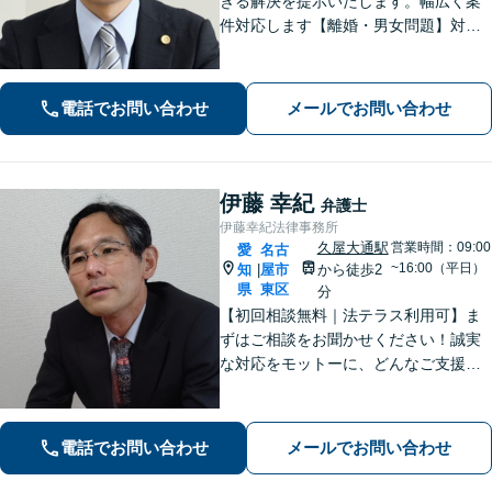
きる解決を提示いたします。幅広く案
件対応します【離婚・男女問題】対応
実績多数！別居時点で婚姻費用は請求
いただけます【企業法務】安心して事
業展開できるよう、法律家の視点でサ
電話でお問い合わせ
メールでお問い合わせ
ポートします！【御器所駅／桜山駅徒
歩14分】
伊藤 幸紀
弁護士
伊藤幸紀法律事務所
久屋大通駅
営業時間：09:00
愛
名古
~16:00（平日）
知
屋市
から徒歩2
|
県
東区
分
【初回相談無料｜法テラス利用可】ま
ずはご相談をお聞かせください！誠実
な対応をモットーに、どんなご支援が
出来るか提案いたします。注力分野以
外でもご相談対応可能。事前のご予約
で電話相談も対応いたしますので、お
電話でお問い合わせ
メールでお問い合わせ
気軽にお問合せください【久屋大通駅2
分】