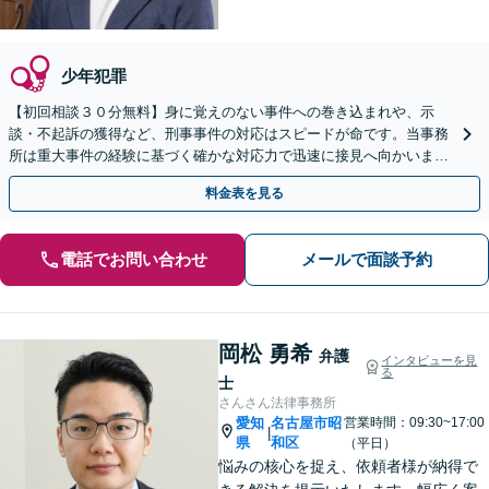
少年犯罪
【初回相談３０分無料】身に覚えのない事件への巻き込まれや、示
談・不起訴の獲得など、刑事事件の対応はスピードが命です。当事務
所は重大事件の経験に基づく確かな対応力で迅速に接見へ向かいま
す。ご家族からのご相談も可能。LINE予約対応です。
料金表を見る
電話でお問い合わせ
メールで面談予約
岡松 勇希
弁護
インタビューを見
る
士
さんさん法律事務所
愛知
名古屋市昭
営業時間：09:30~17:00
|
県
和区
（平日）
悩みの核心を捉え、依頼者様が納得で