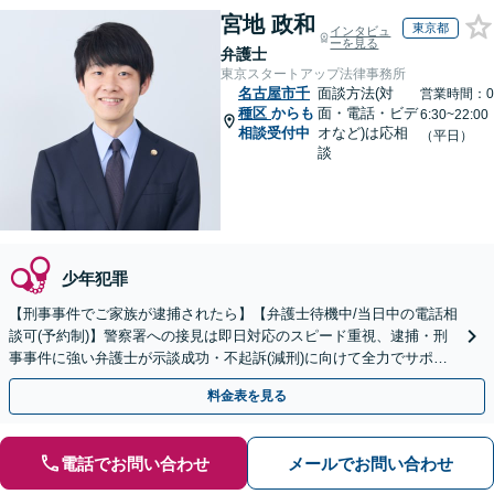
宮地 政和
東京都
インタビュ
ーを見る
弁護士
東京スタートアップ法律事務所
名古屋市千
面談方法(対
営業時間：0
種区
からも
面・電話・ビデ
6:30~22:00
相談受付中
オなど)は応相
（平日）
談
少年犯罪
【刑事事件でご家族が逮捕されたら】【弁護士待機中/当日中の電話相
談可(予約制)】警察署への接見は即日対応のスピード重視、逮捕・刑
事事件に強い弁護士が示談成功・不起訴(減刑)に向けて全力でサポー
トします。【加害者側の相談専門】
料金表を見る
電話でお問い合わせ
メールでお問い合わせ