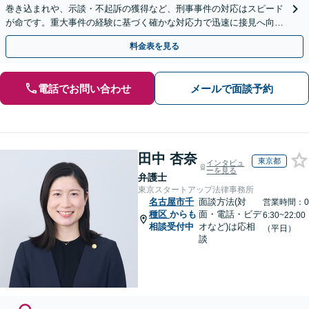
巻き込まれや、示談・不起訴の獲得など、刑事事件の対応はスピード
が命です。重大事件の経験に基づく確かな対応力で迅速に接見へ向か
います。ご家族からのご相談も可能。LINE予約可。
料金表を見る
電話でお問い合わせ
メールで面談予約
田中 杏奈
東京都
インタビュ
ーを見る
弁護士
東京スタートアップ法律事務所
名古屋市千
面談方法(対
営業時間：0
種区
からも
面・電話・ビデ
6:30~22:00
相談受付中
オなど)は応相
（平日）
談