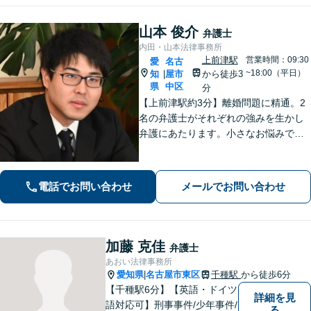
山本 俊介
弁護士
内田・山本法律事務所
上前津駅
営業時間：09:30
愛
名古
~18:00（平日）
知
屋市
から徒歩3
|
県
中区
分
【上前津駅約3分】離婚問題に精通。2
名の弁護士がそれぞれの強みを生かし
弁護にあたります。小さなお悩みで
も、まずは気軽にご相談ください。納
得のいく解決のため、最大限のアドバ
イスを行います！【初回相談無料】
電話でお問い合わせ
メールでお問い合わせ
加藤 克佳
弁護士
あおい法律事務所
愛知県
名古屋市東区
千種駅
から徒歩6分
|
【千種駅6分】【英語・ドイツ
詳細を見
語対応可】刑事事件/少年事件/
る