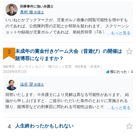
刑事事件に強い弁護士
奥村 徹
弁護士
いいねとかブックマークが、児童ポルノ画像の閲覧可能性を増やすも
のであれば、公然陳列罪の正犯とか幇助を疑われます。 スクリーンシ
ョットや録画が児童ポルノであれば、単純所持罪（7条1項）になりま
す。 いいね・ブックマークが犯罪になるかは微妙ですが、もとの児童
ポルノ画像の陳列者の関連先として、任意で取調を受けた人はいま
す。 snsのサーバー凍結の具体的理由はわかりませんが、児童ポルノ
3
未成年の賞金付きゲーム大会（昔遊び）の開催は
であれば、日本警察に連絡されて、日本の刑罰法規に触れる点があれ
賭博罪になりますか？
ば、捜査を受けることがあります。
#賭博罪・オンラインカジノ・闇スロット犯罪
#加害者（未成年）
2026年8月1日
役にたった
1
澁谷 望
弁護士
回答いたします。※弁護士により見解は異なる可能性があります。 結
論から申し上げますと、ご提示いただいた条件のとおりに実施される
限り、賭博罪などの刑事罰に問われる可能性は低いと考えられます
が、会場の利用ルールなどの点には注意が必要です。 【質問1への回
答】 賭博罪は、参加者が互いに財物を賭けてその得喪を争う場合に成
立します。 質問者様がご自身のポケットマネーから懸賞として賞金を
4
人生終わったかもしれない
出し、参加者からの参加費が全額会場レンタル費用に充てられて賞金