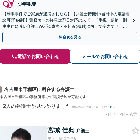
少年犯罪
【刑事事件でご家族が逮捕されたら】【弁護士待機中/当日中の電話相
談可(予約制)】警察署への接見は即日対応のスピード重視、逮捕・刑
事事件に強い弁護士が示談成功・不起訴(減刑)に向けて全力でサポー
トします。【加害者側の相談専門】
料金表を見る
電話でお問い合わせ
メールでお問い合わせ
名古屋市千種区に所在する弁護士
名古屋市千種区の事務所等での面談予約が可能です。
2
人の弁護士が見つかりました
(検索結果について詳しくは
こちら
)
2件中 1-2件を表示
宮城 佳典
弁護士
星ヶ丘法律事務所