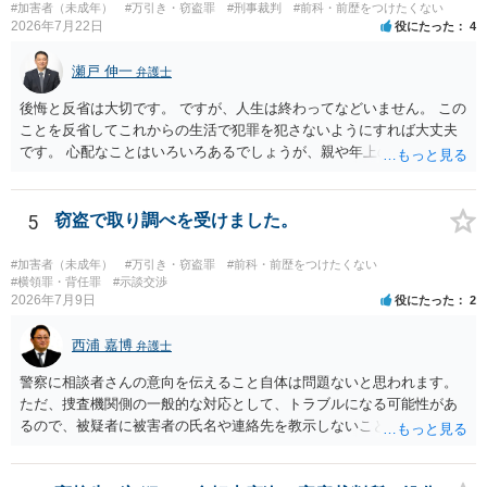
原資と完全に分離されている場合、参加者が自らの財物を失うリスク
#加害者（未成年）
#万引き・窃盗罪
#刑事裁判
#前科・前歴をつけたくない
が存在しないため賭博罪には該当しないとする見解が一般的です。ま
2026年7月22日
役にたった
4
た、利益を得る目的もないため賭博場開帳図利罪も成立しないと考え
られます。 【質問2への回答】 刑事上の問題は生じにくいものの、民
瀬戸 伸一
弁護士
事・行政上の観点から以下の点が考慮されます。景品表示法について
後悔と反省は大切です。 ですが、人生は終わってなどいません。 この
は事業者が顧客を誘引するためのものではないため対象外と考えられ
ことを反省してこれからの生活で犯罪を犯さないようにすれば大丈夫
ますが、自治会館の利用規約（目的外利用や金銭徴収の可否など）へ
です。 心配なことはいろいろあるでしょうが、親や年上の兄弟や信頼
の抵触が問題となることがあります。 【質問3への回答】 主催者とし
できる人（先生など）に心配事を相談すると心が落ち着くと思いま
ての注意点として、まず参加費がすべて会場代の実費に充てられてい
す。
る記録（領収書や収支の管理）を残し、賞金原資とは無関係であるこ
5
窃盗で取り調べを受けました。
とを明確にしておくことが大切です。また、自治会館の管理者に対
し、参加費の集金を含む利用目的を事前に正確に伝えて了解を得てお
くのが賢明です。
#加害者（未成年）
#万引き・窃盗罪
#前科・前歴をつけたくない
#横領罪・背任罪
#示談交渉
2026年7月9日
役にたった
2
西浦 嘉博
弁護士
警察に相談者さんの意向を伝えること自体は問題ないと思われます。
ただ、捜査機関側の一般的な対応として、トラブルになる可能性があ
るので、被疑者に被害者の氏名や連絡先を教示しないことがあり得ま
す。 その場合、相談者さんが強いて和解や示談の成立を希求されるの
でしたら、弁護士に依頼される必要が生じます。 なお、捜査機関の言