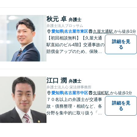
意取り組みます。お早めの相
談が納得への解決へとつなが
ります。【近隣駐車場あり】
秋元 卓
弁護士
弁護士法人ブロッサム
愛知県
名古屋市東区
久屋大通駅
から徒歩1分
|
【初回相談無料】【久屋大通
詳細を見
駅直結のビル4階】交通事故の
る
賠償金アップのため、保険会
社と粘り強く交渉。死亡事故
の対応実績豊富。【スタート
アップ支援に注力】最良の経
営判断ができるよう、法的側
江口 潤
弁護士
面からバックアップします
弁護士法人心 栄法律事務所
【電話相談可】【オンライン
愛知県
名古屋市中区
矢場町駅
から徒歩1分
|
面談対応】
７０名以上の弁護士が交通事
詳細を見
故・債務整理・相続など、各
る
分野を集中的に取り扱う「分
野担当制」とすることで、ご
依頼者様に高品質・低コスト
でのリーガルサービスを提供