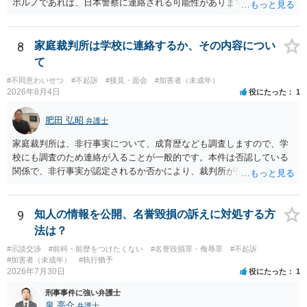
ポルノであれば、日本警察に連絡される可能性があります。 対応と
しては、犯罪を疑われるので、弁護士に相談した上で、画像を消去す
るなり、警察に相談するなり、検討してください
8
家庭裁判所は学校に連絡するか、その内容につい
て
#不同意わいせつ
#不起訴
#接見・面会
#加害者（未成年）
2026年8月4日
役にたった
1
肥田 弘昭
弁護士
家庭裁判所は、非行事実について、成育歴なども調査しますので、学
校にも調査のため連絡が入ることが一般的です。本件は否認している
関係で、非行事実が認定されるか否かにより、裁判所が生育歴なども
調査する可能性があります。非行事実が認められないのであればいわ
ば無罪であり、非行がないのですから、その先の調査はないかと思い
ます。ご参考にしてください。
9
知人の情報を公開、名誉毀損の訴えに対処する方
法は？
#示談交渉
#前科・前歴をつけたくない
#名誉毀損罪・侮辱罪
#不起訴
#加害者（未成年）
#執行猶予
2026年7月30日
役にたった
1
刑事事件に強い弁護士
泉 亮介
弁護士