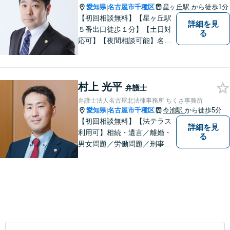
愛知県
名古屋市千種区
星ヶ丘駅
から徒歩1分
|
【初回相談無料】【星ヶ丘駅
詳細を見
５番出口徒歩１分】【土日対
る
応可】【夜間相談可能】名古
屋市千種区の弁護士です。ぜ
ひ一度ご相談ください。
村上 光平
弁護士
弁護士法人名古屋北法律事務所 ちくさ事務所
愛知県
名古屋市千種区
今池駅
から徒歩5分
|
【初回相談無料】【法テラス
詳細を見
利用可】相続・遺言／離婚・
る
男女問題／労働問題／刑事事
件／借金問題に注力！依頼者
さまのお悩みに寄り添った、
質の高いリーガルサービスを
ご提供。小さなお困り事でも
構いません【夜間・休日面
談】【完全個室】【今池駅3
分】