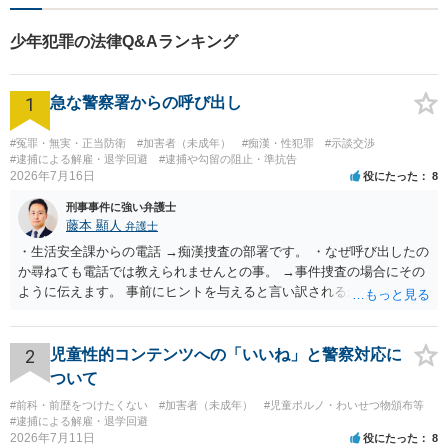
できるよう努めております。
少年犯罪の法律Q&Aランキング
1
急な警察署からの呼び出し
#冤罪・無実・正当防衛
#加害者（未成年）
#痴漢・性犯罪
#示談交渉
#逮捕による解雇・退学回避
#逮捕や勾留の阻止・準抗告
2026年7月16日
役にたった
8
刑事事件に強い弁護士
藤本 顯人
弁護士
・生活安全課からの電話 →痴漢捜査の部署です。 ・なぜ呼び出したの
か尋ねても電話では教えられませんとの事。 →事件捜査の場合にその
ように伝えます。 事前にヒントを与えると言い訳されるからです。 ・
満員電車の中でかなり女性と密着してしまった可能性があるとの心当
たり →やはり痴漢として疑われているのでは。 そもそも痴漢をやって
ないのであれば、何も疑われる筋合いは無いわけですし狼狽える必要
2
児童性的コンテンツへの「いいね」と警察対応に
はないですね。
ついて
#前科・前歴をつけたくない
#加害者（未成年）
#児童ポルノ・わいせつ物頒布等
#逮捕による解雇・退学回避
2026年7月11日
役にたった
8