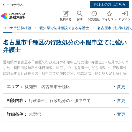
弁護士の方はこちら
ココナラへ
投稿する
探す
閲覧履歴
マイリスト
ログイン
ココナラ法律相談
愛知県で法律相談できる弁護士
名古屋市で法律相談
名古屋市千種区の行政処分の不服申立てに強い
弁護士
愛知県の名古屋市千種区で行政処分の不服申立てに強い弁護士が2名見つかりま
した。初回面談無料や休日面談に対応している弁護士なども掲載中。行政事件
に関係する行政処分の不服申立てや住民訴訟、抗告訴訟（処分取り消し等）等
の細かな分野での絞り込み検索もでき便利です。特によつば法律事務所の鈴木
隆史弁護士や弁護士法人名古屋北法律事務所 ちくさ事務所の村上 光平弁護士の
エリア
愛知県、名古屋市千種区
変更
プロフィール情報や弁護士費用、強みなどが注目されています。『名古屋市千
種区で土日や夜間に発生した行政処分の不服申立てのトラブルを今すぐに弁護
相談内容
行政事件、行政処分の不服申立て
変更
士に相談したい』『行政処分の不服申立てのトラブル解決の実績豊富な近くの
弁護士を検索したい』『初回相談無料で行政処分の不服申立てを法律相談でき
る名古屋市千種区内の弁護士に相談予約したい』などでお困りの相談者さんに
詳細条件
未選択
変更
おすすめです。