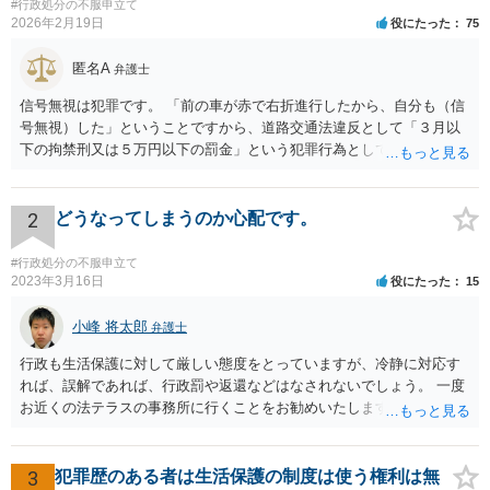
#行政処分の不服申立て
2026年2月19日
役にたった
75
匿名A
弁護士
信号無視は犯罪です。 「前の車が赤で右折進行したから、自分も（信
号無視）した」ということですから、道路交通法違反として「３月以
下の拘禁刑又は５万円以下の罰金」という犯罪行為として処罰される
可能性がありました。 となると、警察官としては、あなたがサインし
ようとしまいと現行犯逮捕できるわけです。 そこを、「サインをしな
いと逮捕する」というのは、「現行犯逮捕して刑事処分（罰金でも前
2
どうなってしまうのか心配です。
科になる）にできるが、認めてサインすれば反則処理（何千円程度の
反則金があっても前科にならない）ですませてあげる」という意味で
#行政処分の不服申立て
す。 あなたはこの警察官を非難するのではなく、感謝すべきというこ
2023年3月16日
役にたった
15
とです。 警察官の「こんな事を言うのだったら免許証返した方がい
い」との発言ですが、実際「前の車が赤で右折進行したから、自分も
小峰 将太郎
弁護士
（信号無視）した」というあなたと同じ考えの人が運転をしている公
行政も生活保護に対して厳しい態度をとっていますが、冷静に対応す
道は、きちんと交通ルールを守っている人や歩行者らにとってとても
れば、誤解であれば、行政罰や返還などはなされないでしょう。 一度
危険なものであり怖いので、そのような人には是非とも運転免許を返
お近くの法テラスの事務所に行くことをお勧めいたします。
納してほしいと思うのが社会の大勢です。 実際「交通違反を繰り返せ
ば免許停止や取消（強制返納）になる」のはそういうことです。 たま
たま（あなたにとって）いい警察官にあたったことをきっかけに、む
3
犯罪歴のある者は生活保護の制度は使う権利は無
しろ今回を苦い薬（良い教訓）として反省し、次回から「前の車は赤