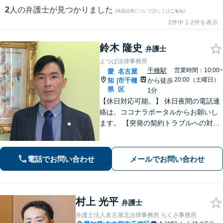
2
人の弁護士が見つかりました
(検索結果について詳しくは
こちら
)
2件中 1-2件を表示
鈴木 隆史
弁護士
よつば法律事務所
千種駅
営業時間：10:00~
愛
名古屋
20:00（土曜日）
知
市千種
から徒歩
|
県
区
1分
【休日対応可能。】 休日夜間の電話連
絡は、ココナラポータルからお願いし
ます。 【突発の契約トラブルへの対応
可能】 【WEB面談可能】 「元官公庁
職員／10年間クレームの多い部署に在
籍」トラブル等に対し状況に応じて適
電話でお問い合わせ
メールでお問い合わせ
切に問題解決を図ります。
村上 光平
弁護士
弁護士法人名古屋北法律事務所 ちくさ事務所