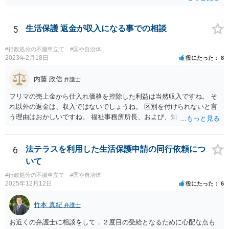
ています。 請願を行おうとする官公署にまず問いあわせるのが比較的
スムースかと思います。
5
生活保護 返金が収入になる事での相談
#行政処分の不服申立て
#国や自治体
2023年2月18日
役にたった
8
内藤 政信
弁護士
フリマの売上金から仕入れ価格を控除した利益は当然収入ですね。 そ
れ以外の返金は、収入ではないでしょうね。 区別を付けられないと言
う理由はおかしいですね。 福祉事務所所長、および、知事、および、
厚労省の担当部を調べて、 それぞれ同文の質問書を送ってみるといい
でしょう。
6
法テラスを利用した生活保護申請の同行依頼につ
いて
#行政処分の不服申立て
#国や自治体
2025年12月12日
役にたった
6
竹本 真紀
弁護士
お近くの弁護士に相談をして，２度目の受給となるために心配な点も