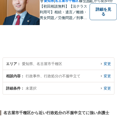
愛知県
名古屋市千種区
今池駅
から徒歩5分
|
【初回相談無料】【法テラス
詳細を見
利用可】相続・遺言／離婚・
る
男女問題／労働問題／刑事事
件／借金問題に注力！依頼者
さまのお悩みに寄り添った、
質の高いリーガルサービスを
ご提供。小さなお困り事でも
構いません【夜間・休日面
談】【完全個室】【今池駅3
分】
エリア
愛知県、名古屋市千種区
変更
相談内容
行政事件、行政処分の不服申立て
変更
詳細条件
未選択
変更
名古屋市千種区から近い行政処分の不服申立てに強い弁護士