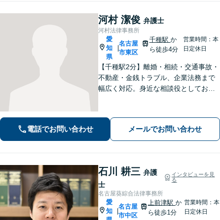
河村 潔俊
弁護士
河村法律事務所
愛
千種駅
か
営業時間：本
名古屋
知
|
日定休日
ら徒歩4分
市東区
県
【千種駅2分】離婚・相続・交通事故・
不動産・金銭トラブル、企業法務まで
幅広く対応。身近な相談役としてお悩
みをじっくり伺い、わかりやすくご説
明します。平穏な日常を取り戻すた
め、まずは気軽にご相談ください。
電話でお問い合わせ
メールでお問い合わせ
【土日祝対応可、夜間対応可】【オン
ライン対応可】
石川 耕三
弁護
インタビューを見
る
士
名古屋葵綜合法律事務所
愛
上前津駅
か
営業時間：本
名古屋
知
|
日定休日
ら徒歩1分
市中区
県