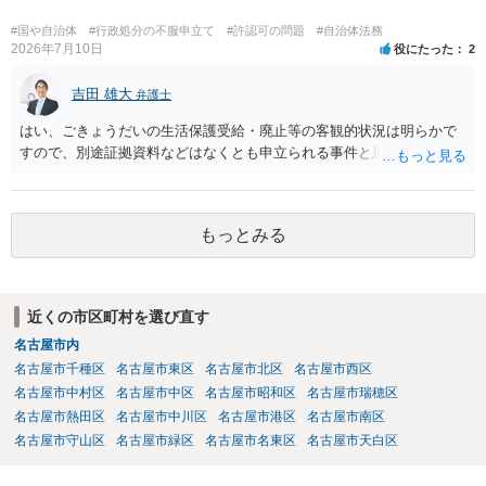
法律で義務付けられています（児童福祉施設最低基準第十四条の
三）。さらに苦情解決のための第三者委員を施設ごとにおくことも指
#国や自治体
#行政処分の不服申立て
#許認可の問題
#自治体法務
導されています。 保育園との相談や交渉で解決できない時には、区市
2026年7月10日
役にたった
2
町村の担当課に苦情を上げることになります。また、都道府県には
「福祉サービス運営適正化委員会」が設置されています。 認可保育所
吉田 雄大
弁護士
はもちろんのこと、認可外の保育施設でも補助金を受けている施設
はい、ごきょうだいの生活保護受給・廃止等の客観的状況は明らかで
は、市や区、都道府県などの責任の範囲内にありますから、役所も相
すので、別途証拠資料などはなくとも申立られる事件と思います。
談に応じなくてはなりません。
もっとみる
近くの市区町村を選び直す
名古屋市内
名古屋市千種区
名古屋市東区
名古屋市北区
名古屋市西区
名古屋市中村区
名古屋市中区
名古屋市昭和区
名古屋市瑞穂区
名古屋市熱田区
名古屋市中川区
名古屋市港区
名古屋市南区
名古屋市守山区
名古屋市緑区
名古屋市名東区
名古屋市天白区