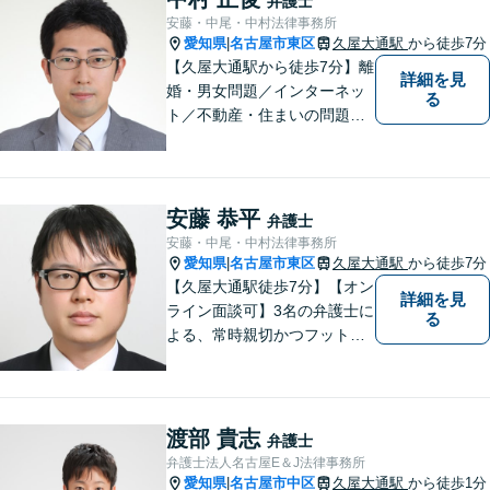
弁護士
安藤・中尾・中村法律事務所
愛知県
名古屋市東区
久屋大通駅
から徒歩7分
|
【久屋大通駅から徒歩7分】離
詳細を見
婚・男女問題／インターネッ
る
ト／不動産・住まいの問題に
注力しております。依頼者さ
まのお悩みをしっかりとヒア
リングし、これまで得た知見
をもとに柔軟に対応いたしま
安藤 恭平
弁護士
す。まずはご相談ください。
安藤・中尾・中村法律事務所
【土日祝、夜間の相談可】
愛知県
名古屋市東区
久屋大通駅
から徒歩7分
|
【久屋大通駅徒歩7分】【オン
詳細を見
ライン面談可】3名の弁護士に
る
よる、常時親切かつフットワ
ークの軽い対応をいたしま
す。借金・相続・インターネ
ット問題はお任せください。
隣接士業や不動産会社との緊
渡部 貴志
弁護士
密な連携を実現！【初回相談
弁護士法人名古屋E＆J法律事務所
無料】
愛知県
名古屋市中区
久屋大通駅
から徒歩1分
|