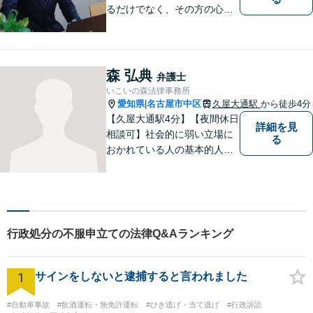
るだけでなく、その方の心に
寄り添って最良の解決を目指
すという事務所の伝統を大切
に、日々、業務に取り組んで
います。【地域に根ざした弁
森 弘典
弁護士
護士】離婚問題／相続問題／
いこいの森法律事務所
交通事故など幅広い法律トラ
愛知県
名古屋市中区
久屋大通駅
から徒歩4分
|
ブルに対応。
【久屋大通駅4分】【夜間休日
詳細を見
相談可】社会的に弱い立場に
る
おかれている人の基本的人権
が保障されるようにするこ
と、全体を見渡す視野を持っ
て、社会を良くしていくこと
を信条として日々活動に邁進
してまいります。まずはお気
行政処分の不服申立ての法律Q&Aランキング
軽にご連絡ください。
1
サインをしないと逮捕すると言われました
#自動車事故
#飲酒運転・無免許運転
#ひき逃げ・当て逃げ
#行政訴訟