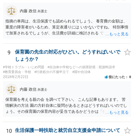
内藤 政信
弁護士
指摘の車両は、生活保護でも認められるでしょう。 養育費の金額は、
重度の障害者がいるため、算定表通りには いかないですね。 特別事情
で加算されるでしょうが、生活費が詳細に検討される でしょう。 退職
金は、勤続年数に対する別居時までの期間の割合で按分 し、その半額
が分与額になるでしょう。 一度家裁に離婚調停の申立てをしないと、
いつまで立っても、 目処がつかないかもしれないですね。
9
保育園の先生の対応がひどい。どうすればいいで
しょうか？
#学校トラブル・いじめ問題
#自治体や学校などへの損害賠償・慰謝料請求
#教育委員会・学校
#行政処分の不服申立て
#国や自治体
2018年2月22日
役にたった
8
内藤 政信
弁護士
保育園を考える親の会 を調べて下さい。 こんな記事もあります。 苦
情解決の方法 園の方針自体に疑問があるときはどうすればいいのでし
ょう。その保育園の保育内容が妥当であるかどうかは「保育所保育指
針」や「第三者評価基準」などのガイドラインで判断できます。 相談
だけで問題が解決できずにこじれた時には、苦情を文書にして保育園
に提出しましょう。園は保護者の苦情に耳を傾けなくてはならないと
10
生活保護一時扶助と就労自立支援金申請について