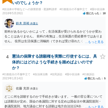
で右折進行したけど、自分は右折進行を思いとどまった」と交通ルー
いのでしょうか？
ルを遵守するドライバーになってほしいと期待しています。
#自治体や学校などへの損害賠償・慰謝料請求
#行政処分の不服申立て
#国や自治体
2018年5月28日
役にたった
18
鈴木 崇裕
弁護士
前科があるかないかによって，生活保護が受けられるかどうかが変わ
ることはありません。 前科の有無は，生活保護の受給要件ではありま
せん。 役所は生活保護に消極的（できれば受け容れたくない）な姿勢
を示すことが多いようですが， 受給要件を満たしていることをきちん
と説明しましょう。
4
憲法の保障する請願権を実際に行使するには、具
体的にはどのような手続きを踏めばよいのです
か？
#行政処分の不服申立て
#自治体法務
#住民訴訟
#国や自治体
#行政訴訟
2023年1月14日
役にたった
5
佐藤 充崇
弁護士
どこに何を請願するのかで手続きが違います。 一般の官公署について
は請願法が定め、国会の各議院に対する定めは国会法や衆議院規則・
参議院規則、地方議会に対する請願は地方自治法124条・125条が定め