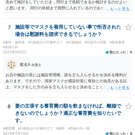
含めて検討をしていただき，同行まで依頼できるか検討するのがよい
と思います。 同行の依頼まで視野に入れているのであれば，お近くの
弁護士の方の方が，動いてもらいやすいかと思います。
7
施設等でマスクを着用していない事で拒否された
場合は慰謝料を請求できるでしょうか？
#歯科・歯医者
#行政処分の不服申立て
#介護施設
#許認可の問題
#美容整形
#産婦人科
2022年9月2日
役にたった
6
匿名A
弁護士
お店や施設の長には施設管理権、誰を立ち入らせるかを決める権利が
あります。ですので、現状マスクが感染対策に有効との知見がある以
上、マスクをした方のみを立ち入らせると決めることも自由であり、
不当な差別には当たらないと考えられます。 これが公衆浴場や旅館業
など公益的な側面のある業種ですと、公衆浴場法など各種業法で定め
られた理由以外での利用拒否は禁止されていますし、公の施設でもマ
8
妻の主張する養育費の額を飲まなければ、離婚で
スクなしだけでの利用拒否は問題となりえますが、民間のお店に対し
きないのでしょうか？適正な養育費を知りたいで
ては慰謝料の請求は認められないと考えられます。
す。
#養育費
#行政処分の不服申立て
#調停
#性格の不一致
2019年3月19日
役にたった
8