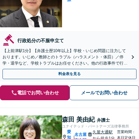
行政処分の不服申立て
【上前津駅1分】【弁護士歴10年以上】学校・いじめ問題に注力して
おります。いじめ／教師とのトラブル（ハラスメント・体罰）／停
学・退学など、学校トラブルはお任せください。他の行政事件で行政
書士との連携可。【夜間面談可能】【オンライン相談可能】
料金表を見る
電話でお問い合わせ
メールでお問い合わせ
森田 美由紀
弁護士
ユナイテッド・パートナーズ法律事務所
愛
久屋大通駅
営業時間：
名古屋
知
|
本日定休日
から徒歩1分