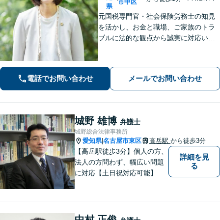
市中区
県
元国税専門官・社会保険労務士の知見
を活かし、お金と職場、ご家族のトラ
ブルに法的な観点から誠実に対応いた
します。【久屋大通駅1分】【初回相談
30分無料】個人・法人・個人事業主か
らのご相談可
電話でお問い合わせ
メールでお問い合わせ
城野 雄博
弁護士
城野総合法律事務所
愛知県
名古屋市東区
高岳駅
から徒歩3分
|
【高岳駅徒歩3分】個人の方、
詳細を見
法人の方問わず、幅広い問題
る
に対応【土日祝対応可能】
中村 正俊