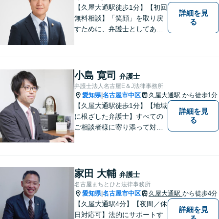
【久屋大通駅徒歩1分】【初回
詳細を見
無料相談】「笑顔」を取り戻
る
すために、弁護士としてあら
ゆる角度から問題解決へと尽
力します。気さくなキャラク
ターで依頼者様が前向きにな
れるようリードいたします。
小島 寛司
弁護士
まずは無料相談をご利用くだ
弁護士法人名古屋E＆J法律事務所
さい。【女性弁護士在籍】
愛知県
名古屋市中区
久屋大通駅
から徒歩1分
|
【久屋大通駅徒歩1分】【地域
詳細を見
に根ざした弁護士】すべての
る
ご相談者様に寄り添って対応
します。離婚問題／借金問題
／交通事故／相続問題／企業
法務など、幅広い法律トラブ
ルに対応可能。【明確な料金
家田 大輔
弁護士
体系】当事務所は信頼と安心
名古屋まちとひと法律事務所
をモットーに業務に取り組ん
愛知県
名古屋市中区
久屋大通駅
から徒歩4分
|
でいます。
【久屋大通駅4分】【夜間／休
詳細を見
日対応可】法的にサポートす
る