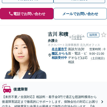
電話でお問い合わせ
メールでお問い合わせ
古川 和積
福岡県
インタビュ
ーを見る
弁護士
ネクスパート法律事務所 北九州オフィス
名古屋市千
面談方法(対
営業時間：0
種区
からも
面・電話・ビ
9:00~21:00
相談受付中
デオなど)は応
（土日祝日）
相談
後遺障害
【来所不要／全国対応】相談料・着手金0円で適正な慰謝料獲得から
後遺障害認定まで徹底的にサポートします。保険会社の対応にお困り
の方も、経験豊富な弁護士が最後まで強気の交渉を行います。【全国