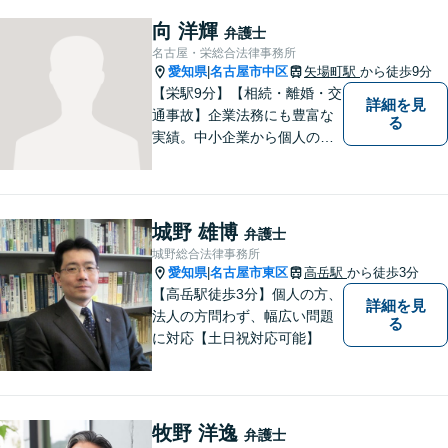
なく、お気持ちにも寄り添
い、丁寧な説明と迅速な対応
向 洋輝
弁護士
を心がけております。【完全
名古屋・栄総合法律事務所
個室】【法テラス利用可】
愛知県
名古屋市中区
矢場町駅
から徒歩9分
|
【栄駅9分】【相続・離婚・交
詳細を見
通事故】企業法務にも豊富な
る
実績。中小企業から個人の方
まで幅広い法律問題に対応
し、一人ひとりのご事情に寄
り添った解決を目指します。
お困りのことがございました
城野 雄博
弁護士
ら、まずはお気軽にご相談く
城野総合法律事務所
ださい。
愛知県
名古屋市東区
高岳駅
から徒歩3分
|
【高岳駅徒歩3分】個人の方、
詳細を見
法人の方問わず、幅広い問題
る
に対応【土日祝対応可能】
牧野 洋逸
弁護士