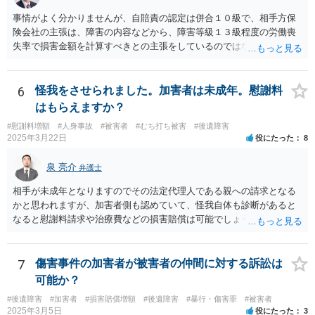
事情がよく分かりませんが、自賠責の認定は併合１０級で、相手方保
険会社の主張は、障害の内容などから、障害等級１３級程度の労働喪
失率で損害金額を計算すべきとの主張をしているのではないでしょう
か。 こちらの弁護士の責任ではなく、相手保険会社の姿勢が原因です
ので、弁護士を交代しても状況は変わらないでしょう。今の弁護士と
十分に打ち合わせをすることが重要だと思います。
6
怪我をさせられました。加害者は未成年。慰謝料
はもらえますか？
#慰謝料増額
#人身事故
#被害者
#むち打ち被害
#後遺障害
2025年3月22日
役にたった
8
泉 亮介
弁護士
相手が未成年となりますのでその法定代理人である親への請求となる
かと思われますが、加害者側も認めていて、怪我自体も診断があると
なると慰謝料請求や治療費などの損害賠償は可能でしょう。 整骨院へ
の通院は医師からの指示がない場合は治療に必要な通院と評価されな
い場合が多いです。 また、保険会社から提案される金額は低めに出さ
れることも多いため、その交渉のために弁護士を入れるということも
7
傷害事件の加害者が被害者の仲間に対する訴訟は
考えられるかと思われます。
可能か？
#後遺障害
#加害者
#損害賠償増額
#後遺障害
#暴行・傷害罪
#被害者
2025年3月5日
役にたった
3