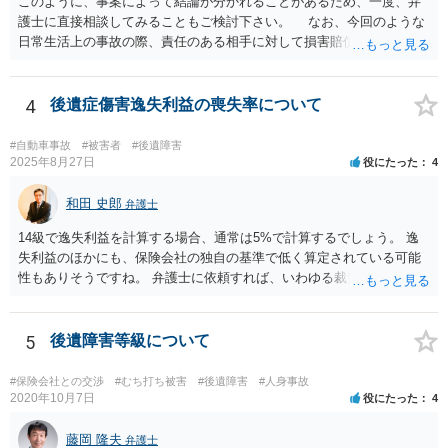
このように、事案によって結論が分かれることがあるため、一度、弁
護士に直接相談してみることもご検討下さい。 なお、今回のような
日常生活上の事故の際、責任のある相手に対して損害賠償請求する際
の弁護士費用がご加入の保険から出る特約が付いている場合がありま
す（ご自宅の火災保険や自動車の任意保険等を確認してみて下さい。
加入したつもりがなくても、確認してみたら付いていたということが
4
後遺症傷害逸失利益の喪失率について
ありますので）。
#自動車事故
#被害者
#後遺障害
2025年8月27日
役にたった
4
和田 史郎
弁護士
14級で逸失利益を計算する場合、通常は5%で計算するでしょう。 逸
失利益のほかにも、保険会社の独自の基準で低く算定されている可能
性もありそうですね。 弁護士に依頼すれば、いわゆる裁判基準程度の
増額が期待できると思います。
5
後遺障害等級について
#保険会社との交渉
#むち打ち被害
#後遺障害
#人身事故
2020年10月7日
役にたった
4
藤岡 隆夫
弁護士