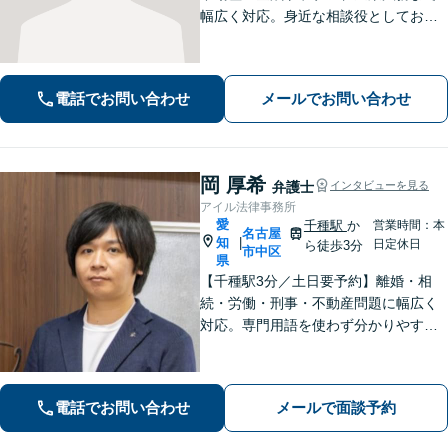
幅広く対応。身近な相談役としてお悩
みをじっくり伺い、わかりやすくご説
明します。平穏な日常を取り戻すた
め、まずは気軽にご相談ください。
電話でお問い合わせ
メールでお問い合わせ
【土日祝対応可、夜間対応可】【オン
ライン対応可】
岡 厚希
弁護士
インタビューを見る
アイル法律事務所
愛
千種駅
か
営業時間：本
名古屋
知
|
日定休日
ら徒歩3分
市中区
県
【千種駅3分／土日要予約】離婚・相
続・労働・刑事・不動産問題に幅広く
対応。専門用語を使わず分かりやすく
ご説明します。「話しやすい」と評判
の弁護士が、あなたが気づいていない
最適な解決策まで、期待を超える「必
電話でお問い合わせ
メールで面談予約
要十分以上」のサポートをご提供しま
す。