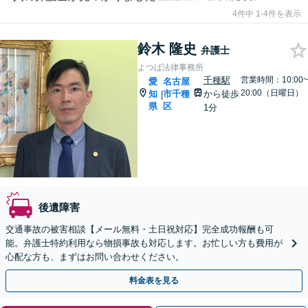
4件中 1-4件を表示
鈴木 隆史
弁護士
よつば法律事務所
千種駅
営業時間：10:00~
愛
名古屋
20:00（日曜日）
知
市千種
から徒歩
|
県
区
1分
後遺障害
交通事故の被害相談【メール無料・土日祝対応】完全成功報酬も可
能。弁護士特約利用なら物損事故も対応します。お忙しい方も費用が
心配な方も、まずはお問い合わせください。
料金表を見る