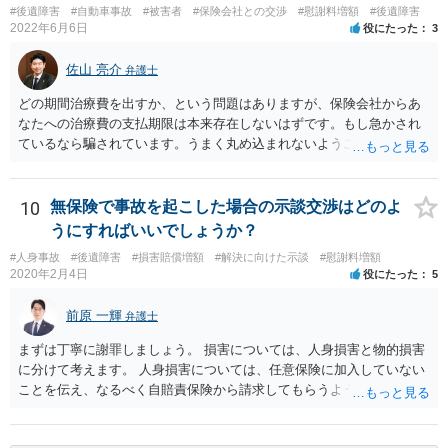
ているがが定かではありませんが、昨年４月から既に１年半年程度経
#後遺障害
#自動車事故
#被害者
#保険会社との交渉
#慰謝料増額
#後遺障害
過しており、時効なども意識しながら対応をしておきたいところで
2022年6月6日
役にたった
3
す。 待っていても事態が打開しない可能性もあるため、依頼の対応が
可能な弁護士に個別に問い合わせ、上記の方法等を参考に進め方を相
佐山 亮介
弁護士
談してみるのが望ましいかもしれません。
どの期間治療費を出すか、という問題はありますが、保険会社からあ
なたへの治療費の支払期限は本来存在しないはずです。もし急かされ
ているなら騙されています。うまく丸め込まれないようご注意下さ
い。 診療内科の費用を払ってもらえるかどうかは絶対の保証はありま
せんが、受診したならば提出すべきです。
10
無保険で事故を起こした場合の示談交渉はどのよ
うにすればいいでしょうか？
#人身事故
#後遺障害
#損害賠償増額
#解決に向けた示談
#慰謝料増額
2020年2月4日
役にたった
5
前原 一輝
弁護士
まずは丁寧に謝罪しましょう。 損害については、人身損害と物的損害
に分けて考えます。 人身損害については、任意保険に加入していない
ことを伝え、なるべく自賠責保険から請求してもらうようお願いして
ください。 また、治療については、健康保険を使ってもらうようにお
願いしてください。 物的損害については、請求の根拠を精査する必要