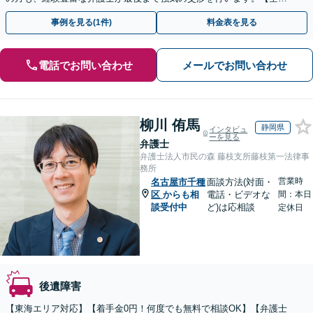
13拠点】お気軽にご相談ください。
事例を見る(1件)
料金表を見る
電話でお問い合わせ
メールでお問い合わせ
柳川 侑馬
静岡県
インタビュ
ーを見る
弁護士
弁護士法人市民の森 藤枝支所藤枝第一法律事
務所
営業時
名古屋市千種
面談方法(対面・
区
からも相
電話・ビデオな
間：本日
談受付中
ど)は応相談
定休日
後遺障害
【東海エリア対応】【着手金0円！何度でも無料で相談OK】【弁護士