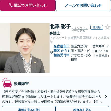
電話でお問い合わせ
メールでお問い合わせ
北澤 彩子
群馬県
インタビュ
ーを見る
弁護士
ネクスパート法律事務所 高崎オフィス太田支
部
名古屋市千
面談方法(対
営業時間：0
種区
からも
面・電話・ビ
9:00~21:00
相談受付中
デオなど)は応
（土日祝日）
相談
後遺障害
【来所不要／全国対応】相談料・着手金0円で適正な慰謝料獲得から
後遺障害認定まで徹底的にサポートします。保険会社の対応にお困り
の方も、経験豊富な弁護士が最後まで強気の交渉を行います。【全国
13拠点】お気軽にご相談ください。
事例を見る(1件)
料金表を見る