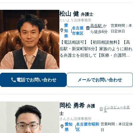
松山 健
弁護士
たいよう法律事務所
愛
高岳駅
か
営業時間：本
名古屋
知
|
日定休日
ら徒歩6分
市東区
県
【電話相談可】【初回相談無料】【高
岳駅・新栄町駅6分】家族のように頼れ
る弁護士を目指して【医療・介護問
題】医療事故の経験豊富。慰謝料請
求、事故調査など対応【不動産・住ま
い】不動産は高額な財産が関わる問
電話でお問い合わせ
メールでお問い合わせ
題。関連士業と連携し、円滑な解決を
目指します
岡松 勇希
弁護
インタビューを見
る
士
さんさん法律事務所
愛知
名古屋市昭和
営業時間：本日定休
|
県
区
日