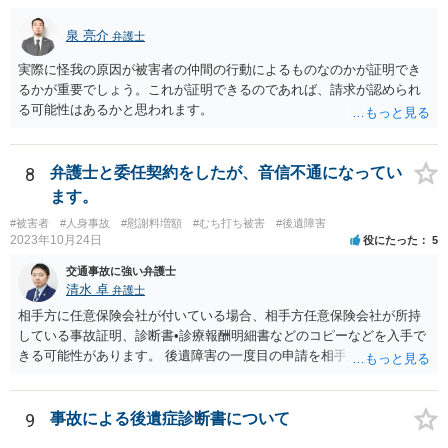
泉 亮介
弁護士
実際に怪我の原因が被害者の仲間の行動によるものなのかが証明でき
るかが重要でしょう。これが証明できるのであれば、請求が認められ
る可能性はあるかと思われます。
8
弁護士と委任契約をしたが、音信不通になってい
ます。
#被害者
#人身事故
#慰謝料増額
#むち打ち被害
#後遺障害
2023年10月24日
役にたった
5
交通事故に強い弁護士
清水 卓
弁護士
相手方に任意保険会社が付いている場合、相手方任意保険会社が所持
している事故証明、診断書•診療報酬明細書などのコピーなどを入手で
きる可能性があります。 後遺障害の一度目の申請を相手方任意保険会
社を通じて行なっている場合（事前認定）、後遺障害診断書や認定結
果と認定理由書も相手方任意保険会社から入手できる可能性がありま
す。 これらが難しくても、通院していた病院のカルテを取り付けるこ
9
事故による後遺症診断書について
と等で代替が可能な場合もあります。 事故からどの程度期間が経過し