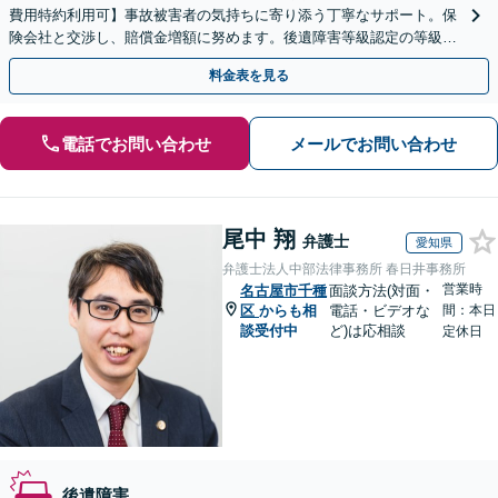
費用特約利用可】事故被害者の気持ちに寄り添う丁寧なサポート。保
険会社と交渉し、賠償金増額に努めます。後遺障害等級認定の等級ア
ップ実績も多数。事故直後の方もまずはご相談ください。
料金表を見る
電話でお問い合わせ
メールでお問い合わせ
尾中 翔
弁護士
愛知県
弁護士法人中部法律事務所 春日井事務所
営業時
名古屋市千種
面談方法(対面・
区
からも相
電話・ビデオな
間：本日
談受付中
ど)は応相談
定休日
後遺障害