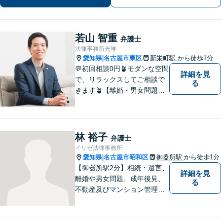
分】
若山 智重
弁護士
法律事務所光琳
愛知県
名古屋市東区
新栄町駅
から徒歩1分
|
💬初回相談0円🪴モダンな空間
詳細を見
で、リラックスしてご相談で
る
きます🪴【離婚・男女問題】
不倫の慰謝料請求や財産分与
など。「私、離婚するのか
も」と思った時点でお早めに
ご相談ください。明るい未来
林 裕子
弁護士
に向け一緒に歩んでいきまし
イリゼ法律事務所
ょう【相続の相談にも対応】
愛知県
名古屋市昭和区
御器所駅
から徒歩1分
|
【御器所駅2分】相続・遺言、
詳細を見
離婚や男女問題、成年後見、
る
不動産及びマンション管理な
どの分野を得意としておりま
す。 ご相談者様の事情だけで