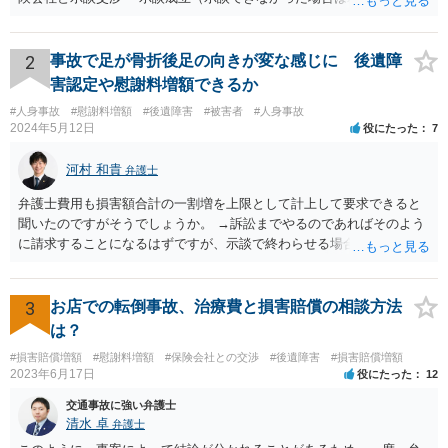
ます。なお、警察では、お母様の生前のご様子やご遺族の被害感情、
加害者に対する処罰感情など尋ねられるはずですので、率直にお答え
になるとよいと思います。
2
事故で足が骨折後足の向きが変な感じに 後遺障
害認定や慰謝料増額できるか
#人身事故
#慰謝料増額
#後遺障害
#被害者
#人身事故
2024年5月12日
役にたった
7
河村 和貴
弁護士
弁護士費用も損害額合計の一割増を上限として計上して要求できると
聞いたのですがそうでしょうか。 →訴訟までやるのであればそのよう
に請求することになるはずですが、示談で終わらせる場合には、そこ
は譲歩させられることが多いように思います。 LAC基準の弁護士さん
ならほとんど充足できるか多くが返ってくるイメージなので頼むのも
いいかなと思うのですが。 →LAC基準でもそうかもしれませんし、交
3
お店での転倒事故、治療費と損害賠償の相談方法
通事故事案ではより定額の費用としている法律事務所も多いように思
は？
います。費用面も含めて、弁護士さんを検討してみるとよいかもしれ
#損害賠償増額
#慰謝料増額
#保険会社との交渉
#後遺障害
#損害賠償増額
ませんね。 かなり具体的な話も多くなっているので、法律事務所に問
2023年6月17日
役にたった
12
い合わせてみるとよいと思います。
交通事故に強い弁護士
清水 卓
弁護士