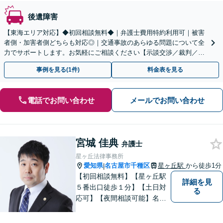
後遺障害
【東海エリア対応】◆初回相談無料◆｜弁護士費用特約利用可｜被害
者側・加害者側どちらも対応◎｜交通事故のあらゆる問題について全
力でサポートします。お気軽にご相談ください【示談交渉／裁判／被
害者請求／後遺障害等級】
事例を見る(1件)
料金表を見る
電話でお問い合わせ
メールでお問い合わせ
宮城 佳典
弁護士
星ヶ丘法律事務所
愛知県
名古屋市千種区
星ヶ丘駅
から徒歩1分
|
【初回相談無料】【星ヶ丘駅
詳細を見
５番出口徒歩１分】【土日対
る
応可】【夜間相談可能】名古
屋市千種区の弁護士です。ぜ
ひ一度ご相談ください。