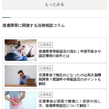
があり、写真や見積書を送ってもらい、請求金額が正当化をちゃんと
もっとみる
チェックする必要があります。 相談者様の資力がどれだけあるのかは
分かりませんが、資力に応じた対応をして行くほかありません。 訴訟
にならないようにするには、被害者の納得するような金額を提示する
しかありません。ご相談者様の誠意が伝わっているかや、 被害者のキ
ャラクターの問題もあるので、どうすればよいのかという正解はあり
後遺障害に関連する法律相談コラム
ません。どのように対応しても、訴訟に持っていく人もいます。 一人
で交渉をすることは相当大変だと思うので、弁護士に面談のうえ、場
合によっては交渉を任せた方がいいかもしれません。
交通事故
後遺障害等級認定の流れ｜申請手続きや
認定獲得の条件とは
交通事故
交通事故で物忘れになったのは高次脳機
能障害？慰謝料や等級認定のポイントも
解説
交通事故
交通事故が原因で腰痛に！症状や治し
方、後遺障害認定について解説！