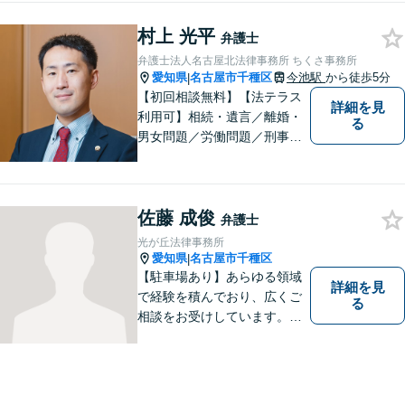
村上 光平
弁護士
弁護士法人名古屋北法律事務所 ちくさ事務所
愛知県
名古屋市千種区
今池駅
から徒歩5分
|
【初回相談無料】【法テラス
詳細を見
利用可】相続・遺言／離婚・
る
男女問題／労働問題／刑事事
件／借金問題に注力！依頼者
さまのお悩みに寄り添った、
質の高いリーガルサービスを
佐藤 成俊
ご提供。小さなお困り事でも
弁護士
構いません【夜間・休日面
光が丘法律事務所
談】【完全個室】【今池駅3
愛知県
名古屋市千種区
|
分】
【駐車場あり】あらゆる領域
詳細を見
で経験を積んでおり、広くご
る
相談をお受けしています。ご
依頼者との信頼関係を大切
に、一つ一つのご相談、トラ
ブル解決に対応いたします。