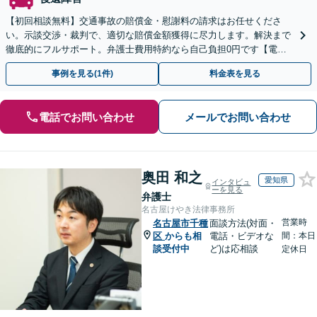
【初回相談無料】交通事故の賠償金・慰謝料の請求はお任せくださ
い。示談交渉・裁判で、適切な賠償金額獲得に尽力します。解決まで
徹底的にフルサポート。弁護士費用特約なら自己負担0円です【電
話・オンライン相談可】
事例を見る(1件)
料金表を見る
電話でお問い合わせ
メールでお問い合わせ
奥田 和之
愛知県
インタビュ
ーを見る
弁護士
名古屋けやき法律事務所
営業時
名古屋市千種
面談方法(対面・
区
からも相
電話・ビデオな
間：本日
談受付中
ど)は応相談
定休日