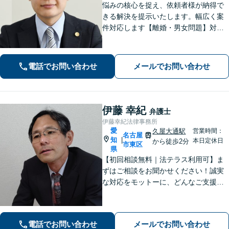
悩みの核心を捉え、依頼者様が納得で
きる解決を提示いたします。幅広く案
件対応します【離婚・男女問題】対応
実績多数！別居時点で婚姻費用は請求
いただけます【企業法務】安心して事
業展開できるよう、法律家の視点でサ
電話でお問い合わせ
メールでお問い合わせ
ポートします！【御器所駅／桜山駅徒
歩14分】
伊藤 幸紀
弁護士
伊藤幸紀法律事務所
愛
久屋大通駅
営業時間：
名古屋
知
|
本日定休日
から徒歩2分
市東区
県
【初回相談無料｜法テラス利用可】ま
ずはご相談をお聞かせください！誠実
な対応をモットーに、どんなご支援が
出来るか提案いたします。注力分野以
外でもご相談対応可能。事前のご予約
で電話相談も対応いたしますので、お
電話でお問い合わせ
メールでお問い合わせ
気軽にお問合せください【久屋大通駅2