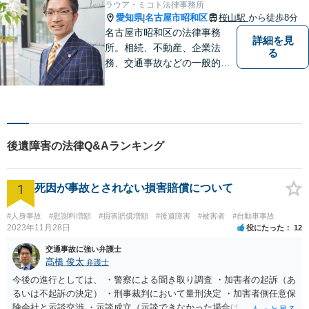
ラウア・ミコト法律事務所
愛知県
名古屋市昭和区
桜山駅
から徒歩8分
|
名古屋市昭和区の法律事務
詳細を見
所。相続、不動産、企業法
る
務、交通事故などの一般的な
法律相談はもちろん、スポー
ツ法務にも積極的に取り組ん
でいます【初回30分相談無
料】【桜山駅より徒歩８分】
【駐車場あり】【オンライン
後遺障害の法律Q&Aランキング
相談可】
1
死因が事故とされない損害賠償について
#人身事故
#慰謝料増額
#損害賠償増額
#後遺障害
#被害者
#自動車事故
2023年11月28日
役にたった
12
交通事故に強い弁護士
髙橋 俊太
弁護士
今後の進行としては、 ・警察による聞き取り調査 ・加害者の起訴（あ
るいは不起訴の決定） ・刑事裁判において量刑決定 ・加害者側任意保
険会社と示談交渉 ・示談成立（示談できなかった場合は裁判） となり