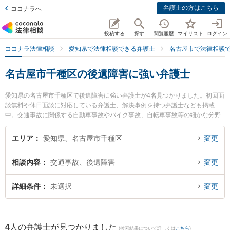
弁護士の方はこちら
ココナラへ
投稿する
探す
閲覧履歴
マイリスト
ログイン
ココナラ法律相談
愛知県で法律相談できる弁護士
名古屋市で法律相談
名古屋市千種区の後遺障害に強い弁護士
愛知県の名古屋市千種区で後遺障害に強い弁護士が4名見つかりました。初回面
談無料や休日面談に対応している弁護士、解決事例を持つ弁護士なども掲載
中。交通事故に関係する自動車事故やバイク事故、自転車事故等の細かな分野
での絞り込み検索もでき便利です。特によつば法律事務所の鈴木 隆史弁護士や
星ヶ丘法律事務所の宮城 佳典弁護士、弁護士法人名古屋北法律事務所 ちくさ事
エリア
愛知県、名古屋市千種区
変更
務所の村上 光平弁護士のプロフィール情報や弁護士費用、強みなどが注目され
ています。『名古屋市千種区で土日や夜間に発生した後遺障害のトラブルを今
相談内容
交通事故、後遺障害
変更
すぐに弁護士に相談したい』『後遺障害のトラブル解決の実績豊富な近くの弁
護士を検索したい』『初回相談無料で後遺障害を法律相談できる名古屋市千種
区内の弁護士に相談予約したい』などでお困りの相談者さんにおすすめです。
詳細条件
未選択
変更
4
人の弁護士が見つかりました
(検索結果について詳しくは
こちら
)