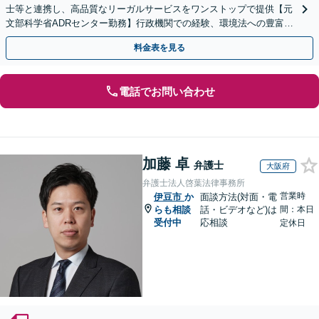
士等と連携し、高品質なリーガルサービスをワンストップで提供【元
文部科学省ADRセンター勤務】行政機関での経験、環境法への豊富な
知識を活かし、事業者さまの抱える問題を解決へ導きます
料金表を見る
電話でお問い合わせ
加藤 卓
弁護士
大阪府
弁護士法人啓葉法律事務所
営業時
伊豆市
か
面談方法(対面・電
らも相談
話・ビデオなど)は
間：本日
受付中
応相談
定休日