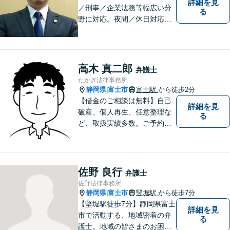
詳細を見
／刑事／企業法務等幅広い分
る
野に対応。夜間／休日対応
分割払い対応 相談料30分55
00円（税込） ※電話相談は行
っていません
高木 真二郎
弁護士
たかぎ法律事務所
静岡県
富士市
富士駅
から徒歩2分
|
【借金のご相談は無料】自己
詳細を見
破産、個人再生、任意整理な
る
ど、取扱実績多数。ご予約の
受付時間は平日９：３０～１
６：３０ですが、ご相談自体
は夕方以降や週末でも可能で
す。
佐野 良行
弁護士
佐野法律事務所
静岡県
富士市
竪堀駅
から徒歩7分
|
【堅堀駅徒歩7分】静岡県富士
詳細を見
市で活動する、地域密着の弁
る
護士。地域の皆さまのお困り