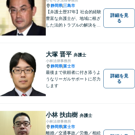
せせらぎ法律事務所
静岡県
三島市
|
【弁護士歴37年】社会的経験
詳細を見
豊富な弁護士が、地域に根ざ
る
した法的トラブルの解決を目
指します。労働問題、不動産
トラブル、遺産相続など個
人・法人問わず誠実に対応い
たします。
大塚 晋平
弁護士
小林法律事務所
静岡県
富士市
|
最後まで依頼者に付き添うよ
詳細を見
うなリーガルサポートに尽力
る
します
小林 扶由樹
弁護士
小林法律事務所
静岡県
富士市
|
離婚／交通事故／労働／相続