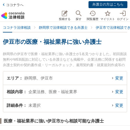
弁護士の方はこちら
ココナラへ
投稿する
探す
閲覧履歴
マイリスト
ログイン
ココナラ法律相談
静岡県で法律相談できる弁護士
伊豆市で法律相談で
伊豆市の医療・福祉業界に強い弁護士
静岡県の伊豆市で医療・福祉業界に強い弁護士が1名見つかりました。初回面談
無料やWEB面談に対応している弁護士なども掲載中。企業法務に関係する顧問
弁護士契約や契約書作成・リーガルチェック、雇用契約書・就業規則作成等の
細かな分野での絞り込み検索もでき便利です。特に修善寺法律事務所の吉田 朋
師弁護士のプロフィール情報や弁護士費用、強みなどが注目されています。
エリア
静岡県、伊豆市
変更
『伊豆市で土日や夜間に発生した医療・福祉業界のトラブルを今すぐに弁護士
に相談したい』『医療・福祉業界のトラブル解決の実績豊富な近くの弁護士を
相談内容
企業法務、医療・福祉業界
変更
検索したい』『初回相談無料で医療・福祉業界を法律相談できる伊豆市内の弁
護士に相談予約したい』などでお困りの相談者さんにおすすめです。
詳細条件
未選択
変更
医療・福祉業界に強い伊豆市から相談可能な弁護士