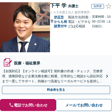
下平 学
弁護士
長野県
ミカタ弁護士法人 飯田事務所
営業時間：10:
伊豆市
面談方法(対面・
からも相
電話・ビデオな
00~22:00（土
談受付中
ど)は応相談
日祝日）
医療・福祉業界
【全国対応】【オンライン相談可】契約書の作成・チェック、労務管
理、債権回収など企業法務全般に精通。日常的なご相談から訴訟対応
まで一貫してサポート。的確かつ迅速なリーガルサービスを提供しま
す。【初回相談無料】【休日・夜間相談可】
料金表を見る
電話でお問い合わせ
メールでお問い合わせ