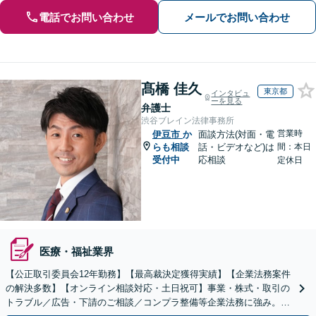
電話でお問い合わせ
メールでお問い合わせ
髙橋 佳久
東京都
インタビュ
ーを見る
弁護士
渋谷ブレイン法律事務所
営業時
伊豆市
か
面談方法(対面・電
らも相談
話・ビデオなど)は
間：本日
受付中
応相談
定休日
医療・福祉業界
【公正取引委員会12年勤務】【最高裁決定獲得実績】【企業法務案件
の解決多数】【オンライン相談対応・土日祝可】事業・株式・取引の
トラブル／広告・下請のご相談／コンプラ整備等企業法務に強み。株