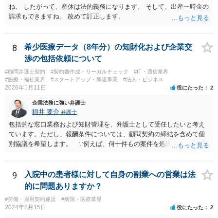
ね。 したがって、産休は法的義務になります。 そして、出産一時金の
請求もできますね。 改めて訂正します。
8
希少医療データ（8年分）の知財化および企業交
渉の包括依頼について
#顧問弁護士契約
#契約書作成・リーガルチェック
#IT・通信業界
#医療・福祉業界
#スタートアップ・新規事業
#法人・ビジネス
2026年1月11日
役にたった
2
企業法務に強い弁護士
稲井 要介
弁護士
包括的な窓口業務および知財管理を、弁護士として受任したいと考え
ています。ただし、報酬条件については、顧問契約の締結を含めて個
別協議を希望します。 ∵例えば、何十件もの案件を処理し、時間を
かなり費やしたが、企業との契約締結にほとんど至らなかった場合、
着手金33万円（税込）では割に合わないことになります。
9
入院中の患者様に対して自身の副業への営業は法
的に問題ありますか？
#労働・雇用契約違反
#病院・医療業界
2024年8月15日
役にたった
2