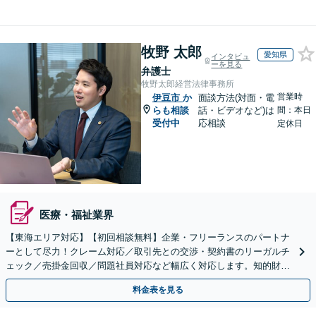
牧野 太郎
愛知県
インタビュ
ーを見る
弁護士
牧野太郎経営法律事務所
営業時
伊豆市
か
面談方法(対面・電
らも相談
話・ビデオなど)は
間：本日
受付中
応相談
定休日
医療・福祉業界
【東海エリア対応】【初回相談無料】企業・フリーランスのパートナ
ーとして尽力！クレーム対応／取引先との交渉・契約書のリーガルチ
ェック／売掛金回収／問題社員対応など幅広く対応します。知的財産
権の相談もお任せ！【顧問契約も受付中】【完全個室】
料金表を見る