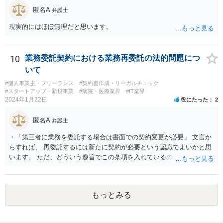
匿名A
弁護士
現実的にはほぼ無理だと思います。
10
業務委託契約における業務再委託の法的問題につ
いて
#個人事業主・フリーランス
#契約書作成・リーガルチェック
#スタートアップ・新規事業
#病院・医療業界
#IT業界
2024年1月22日
役にたった
2
匿名A
弁護士
・「第三者に業務を委託する場合は書面での契約変更が必要」 文言か
らすれば、 再委託するには新たに契約が必要という認識でよいかと思
います。 ただ、どういう趣旨でこの条項を入れているのかが少し気に
なります。 「書面による承諾を得ること」を条項としているものはよ
く目にします。 あえて契約変更という手続きを予定しているとなる
と、守秘条項との関係なのかもしれませんが、場合によっては、契約
もっとみる
条件（代金）の下方修正を考えてのものなのかという危惧はありま
す。