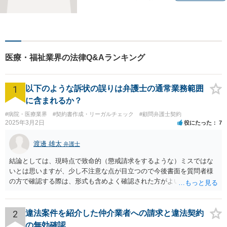
ごとに寄り添い、最善の解決
方法をご提案いたします。個
人・法人問わず幅広い分野の
問題に対応可能です。お気軽
にご相談ください。
医療・福祉業界の法律Q&Aランキング
1
以下のような訴状の誤りは弁護士の通常業務範囲
に含まれるか？
#病院・医療業界
#契約書作成・リーガルチェック
#顧問弁護士契約
2025年3月2日
役にたった
7
渡邊 雄太
弁護士
結論としては、現時点で致命的（懲戒請求をするような）ミスではな
いとは思いますが、少し不注意な点が目立つので今後書面を質問者様
の方で確認する際は、形式も含めよく確認された方がよいと思われま
す。 以下一つずつ回答させていただきます。 ①脱字部分を手書きで修
正 →のぞましくはないですが、時たまあるものと存じます。 通常は、
弁護士が起案 Ⅰ依頼者に内容の確認 Ⅱ弁護士が誤字脱字等を確認 Ⅲ
2
違法案件を紹介した仲介業者への請求と違法契約
念のため事務員が確認 Ⅳ提出 の流れになりますので、どこかの段階で
の無効確認