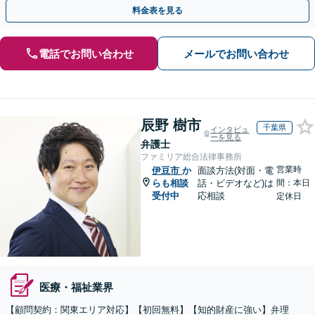
式の相続／誹謗中傷対策／不動産問題まで幅広く対応！
料金表を見る
電話でお問い合わせ
メールでお問い合わせ
辰野 樹市
千葉県
インタビュ
ーを見る
弁護士
ファミリア総合法律事務所
営業時
伊豆市
か
面談方法(対面・電
らも相談
話・ビデオなど)は
間：本日
受付中
応相談
定休日
医療・福祉業界
【顧問契約：関東エリア対応】【初回無料】【知的財産に強い】弁理