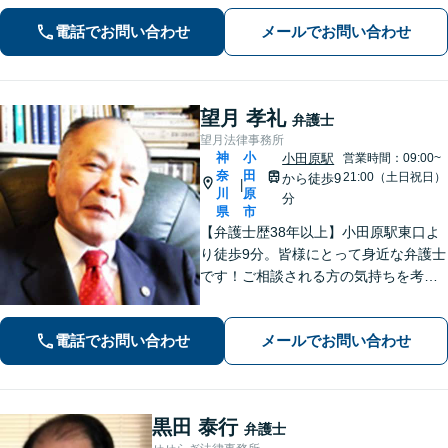
電話でお問い合わせ
メールでお問い合わせ
望月 孝礼
弁護士
望月法律事務所
神
小
小田原駅
営業時間：09:00~
奈
田
21:00（土日祝日）
から徒歩9
|
川
原
分
県
市
【弁護士歴38年以上】小田原駅東口よ
り徒歩9分。皆様にとって身近な弁護士
です！ご相談される方の気持ちを考え
ながら、問題を解決していきます。そ
して頼んで良かったと思われる、そう
電話でお問い合わせ
メールでお問い合わせ
いう弁護士でいようと日々努めていま
す。 まずはご相談ください。
黒田 泰行
弁護士