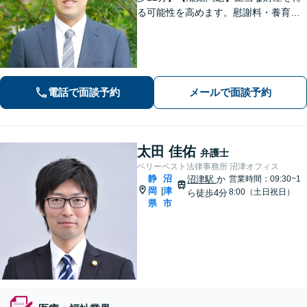
る可能性を高めます。慰謝料・養育費
請求も的確な交渉力でサポート。【借
金・債務整理】自己破産や個人再生も
お任せください。【相続】遺産分割調
停・遺留分など納得できる解決へ。
電話で面談予約
メールで面談予約
太田 佳佑
弁護士
ベリーベスト法律事務所 沼津オフィス
静
沼
沼津駅
か
営業時間：09:30~1
岡
津
|
8:00（土日祝日）
ら徒歩4分
県
市