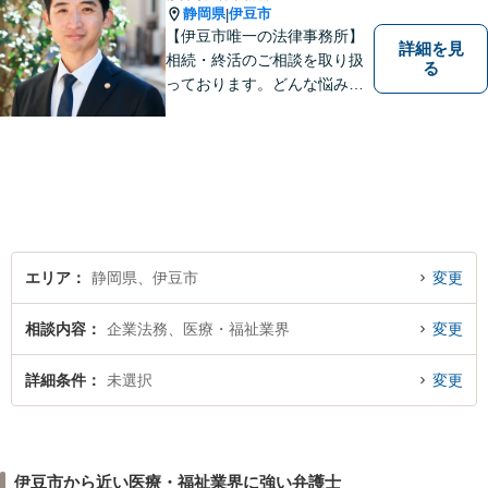
静岡県
伊豆市
|
【伊豆市唯一の法律事務所】
詳細を見
相続・終活のご相談を取り扱
る
っております。どんな悩みや
不安に対しても、一緒に考え
最適な解決策をご提案するこ
とを心がけています。 ご移動
が困難な方については、病院
や施設などへの訪問相談も対
応。 まずはご相談ください。
【駐車場有】
エリア
静岡県、伊豆市
変更
相談内容
企業法務、医療・福祉業界
変更
詳細条件
未選択
変更
伊豆市から近い医療・福祉業界に強い弁護士