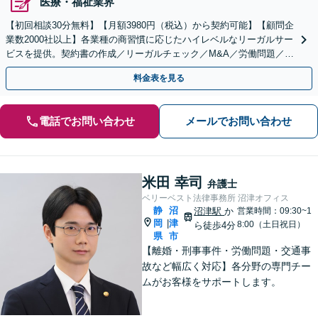
医療・福祉業界
【初回相談30分無料】【月額3980円（税込）から契約可能】【顧問企
業数2000社以上】各業種の商習慣に応じたハイレベルなリーガルサー
ビスを提供。契約書の作成／リーガルチェック／M&A／労働問題／知
的財産等、お任せください【他士業連携可能】
料金表を見る
電話でお問い合わせ
メールでお問い合わせ
米田 幸司
弁護士
ベリーベスト法律事務所 沼津オフィス
静
沼
沼津駅
か
営業時間：09:30~1
岡
津
|
8:00（土日祝日）
ら徒歩4分
県
市
【離婚・刑事事件・労働問題・交通事
故など幅広く対応】各分野の専門チー
ムがお客様をサポートします。