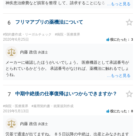
神疾患治療費など損害を整理 して、請求することになるでしょう。 傷
害罪で警察にも被害届を出すといいでしょう。
6
フリマアプリの薬機法について
#契約書作成・リーガルチェック
#病院・医療業界
2020年6月25日
役にたった
3
内藤 政信
弁護士
メーカーに確認したほうがいいでしょう。 医療機器として承認番号が
とられているかどうか。 承認番号がなければ、薬機法に触れるでしょ
うね。
7
中期中絶後の仕事復帰はいつからできますか？
#病院・医療業界
#雇用契約書・就業規則作成
2019年5月13日
役にたった
8
内藤 政信
弁護士
労基で通達が出てますね。 ８５日以降の中絶は、出産とみなされます