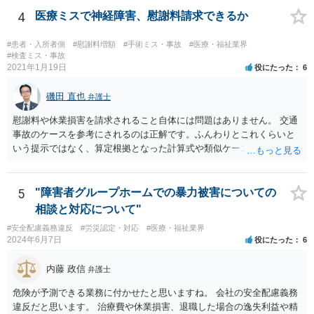
4
医療ミスで神経障害、慰謝料請求できるか
#患者・入所者側
#慰謝料増額
#手術ミス・事故
#医療・福祉業界
#検査ミス・事故
2021年1月19日
役にたった
6
磯田 直也
弁護士
慰謝料や休業損害を請求されること自体には問題はありません。 交通
事故のケースを参考にされるのは正解です。ふんわりとこれくらいと
いう提示ではなく、算定根拠となった計算式や類似ケースでの裁判所
の判断、収入資料などを併せて提示するように心掛けてください。 反
面、針刺し事故については医療者側の故意や過失がないと思われるケ
ースが多く、早期解決のためにある程度の減額等があることはやむを
5
"障害者グループホームでの暴力被害についての
得ないかとも思います。 病院側の提示があまりにも低額であった場合
相談と対応について"
などには、弁護士へのご依頼も検討されるべきかと思います。 弁護士
#安全配慮義務違反
#労災認定・対応
#医療・福祉業界
への依頼が必要になる際に備えて、また現時点でのアドバイス等をも
2024年6月7日
役にたった
6
らうために、一度法律事務所にご相談されておいても良いかも知れま
せん。
内藤 政信
弁護士
危険が予測できる業務に付かせたと思いますね。 会社の安全配慮義務
違反だと思います。 治療費や休業損害、退職した場合の逸失利益や精