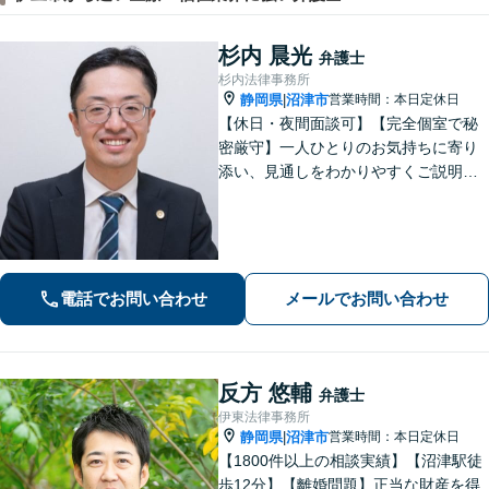
杉内 晨光
弁護士
杉内法律事務所
静岡県
沼津市
営業時間：本日定休日
|
【休日・夜間面談可】【完全個室で秘
密厳守】一人ひとりのお気持ちに寄り
添い、見通しをわかりやすくご説明。
その先の生活や将来も見据えながら、
安心してご相談いただけるようサポー
トいたします。
電話でお問い合わせ
メールでお問い合わせ
反方 悠輔
弁護士
伊東法律事務所
静岡県
沼津市
営業時間：本日定休日
|
【1800件以上の相談実績】【沼津駅徒
歩12分】【離婚問題】正当な財産を得