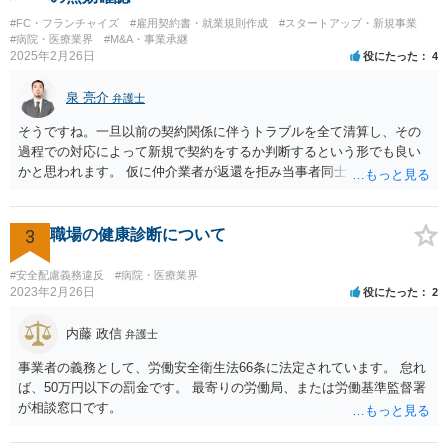
気が付くことが多いです。仮処分等緊急性が高い案件では提出時に裁
#FC・フランチャイズ
#雇用契約書・就業規則作成
#スタートアップ・新規事業
判所窓口で修正して受理してもらうということはありますので、その
#病院・医療業界
#M&A・事業承継
場合は責められない部分もあるかと思います。 ②証拠である薬品名を
2025年2月26日
役にたった
4
間違っている →こちらは①のⅠかⅡの段階で修正しておくべきでしょ
うね。よくわからないならば弁護士としては依頼者にこちらの薬品で
泉 亮介
弁護士
よいですかと聞くべきではあると思います。他のミスに比してこれは
内容に関するミスなので、今後はよく確認いただいた方がよいと思い
そうですね。一旦以前の契約関係に伴うトラブルを全て清算し、その
ます。 ③証拠のナンバーが入らないまま甲号証のハンコが押されたま
過程での対応によって新規で契約をするか判断するという形でも良い
まになっている →形式ミスですね。不注意ですが、訴訟の勝敗に直結
かと思われます。 仮に仲介業者が返還を拒み当事者同士での解決が困
するわけではないものと思います。 ④当方原告が作成したスクリーン
難となった場合は個別に弁護士に相談されると良いでしょう。
ショットの証拠が縦長や横長に印刷され、文字が間延びしている(読め
ないことはない) →こちらも③と同様であると思います。 以上のとお
3
職場の健康診断について
り、①～④も訴訟の勝敗に直結するものではないと思われますので、
致命的なミスではないと思います。 もっとも、形式面も仕事の完成物
#安全配慮義務違反
#病院・医療業界
として当然確認すべきでありますので、今後は気を付けるように弁護
2023年2月26日
役にたった
2
士にお伝えいただいてもよいと思います。
内藤 政信
弁護士
事業者の義務として、労働安全衛生法66条に法定されています。 怠れ
ば、50万円以下の罰金です。 最寄りの労働局、または労働基準監督署
が相談窓口です。