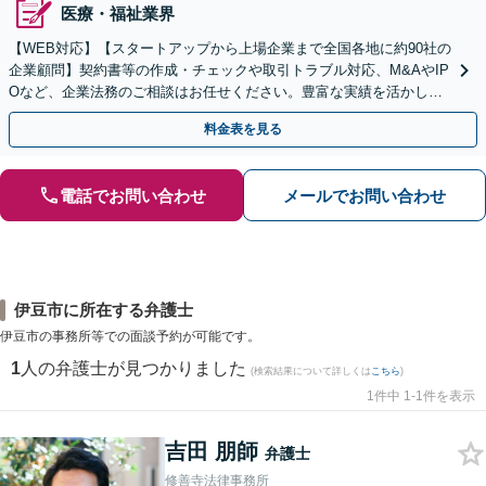
医療・福祉業界
【WEB対応】【スタートアップから上場企業まで全国各地に約90社の
企業顧問】契約書等の作成・チェックや取引トラブル対応、M&AやIP
Oなど、企業法務のご相談はお任せください。豊富な実績を活かし的
確に対応を進めてまいります。
料金表を見る
電話でお問い合わせ
メールでお問い合わせ
伊豆市に所在する弁護士
伊豆市の事務所等での面談予約が可能です。
1
人の弁護士が見つかりました
(検索結果について詳しくは
こちら
)
1件中 1-1件を表示
吉田 朋師
弁護士
修善寺法律事務所