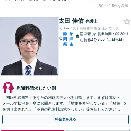
5件中 1-5件を表示
太田 佳佑
弁護士
ベリーベスト法律事務所 沼津オフィス
静
沼
沼津駅
か
営業時間：09:30~1
岡
津
|
8:00（土日祝日）
ら徒歩4分
県
市
慰謝料請求したい側
【初回相談無料】あなたの利益の最大化を目指します。まずは電話・
メールで状況を丁寧にお聞きします。「離婚を希望している」「離婚
を切り出された」「不貞の慰謝料請求をしたい」等お任せください。
【リーズナブルな料金設定】
料金表を見る