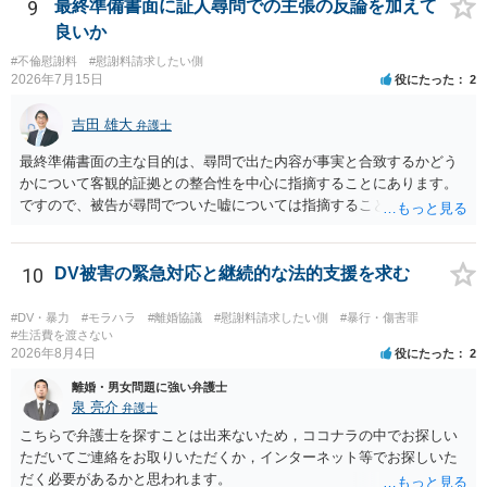
9
最終準備書面に証人尋問での主張の反論を加えて
良いか
#不倫慰謝料
#慰謝料請求したい側
2026年7月15日
役にたった
2
吉田 雄大
弁護士
最終準備書面の主な目的は、尋問で出た内容が事実と合致するかどう
かについて客観的証拠との整合性を中心に指摘することにあります。
ですので、被告が尋問でついた嘘については指摘することが大切で
す。また、尋問でそれまで出てこなかった新しい話が出た場合でも、
事実でないとの指摘をすることも必要です。 これらの点について最終
準備書面で的確な指摘ができれば裁判所の理解も深まると思います
10
DV被害の緊急対応と継続的な法的支援を求む
が、和解のときに裁判所から開示された金額からさらに判決金額が増
えるかどうかは、裁判官の個性に依る点が大きいので、何ともいえま
#DV・暴力
#モラハラ
#離婚協議
#慰謝料請求したい側
#暴行・傷害罪
せん。
#生活費を渡さない
2026年8月4日
役にたった
2
離婚・男女問題に強い弁護士
泉 亮介
弁護士
こちらで弁護士を探すことは出来ないため，ココナラの中でお探しい
ただいてご連絡をお取りいただくか，インターネット等でお探しいた
だく必要があるかと思われます。