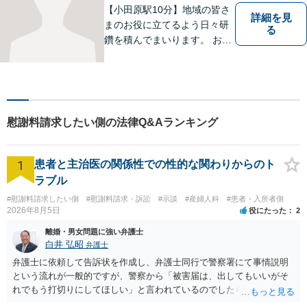
ください。
【小田原駅10分】地域の皆さ
詳細を見
まのお役に立てるよう日々研
る
鑽を積んでまいります。 お気
軽にご相談ください。
慰謝料請求したい側の法律Q&Aランキング
1
患者と主治医の関係性での性的な関わりからのト
ラブル
#慰謝料請求したい側
#慰謝料請求・訴訟
#示談
#産婦人科
#患者・入所者側
2026年8月5日
役にたった
2
離婚・男女問題に強い弁護士
白井 弘昭
弁護士
弁護士に依頼して告訴状を作成し、弁護士同行で警察署にて事情説明
という流れが一般的ですが、警察から「被害届は、出してもいいがそ
れでもう打切りにしてほしい」と言われているのでしたら、あまり結
論は変わらないかもしれないですね。 所轄の警察を飛び越えて、直接