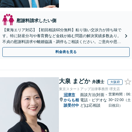
慰謝料請求したい側
【東海エリア対応】【初回相談60分無料】粘り強い交渉力が持ち味で
す。特に財産分与や養育費など金銭が絡む問題の解決実績多数あり。
不貞の慰謝料請求や離婚協議・調停もご相談ください。ご意向や思い
に寄り添いながら最善の解決を目指します／土日祝相談可
料金表を見る
大泉 まどか
弁護士
大阪府
東京スタートアップ法律事務所 堺支店
営業時間：06:
沼津市
面談方法(対面・
からも相
電話・ビデオな
30~22:00（土
談受付中
ど)は応相談
日祝日）