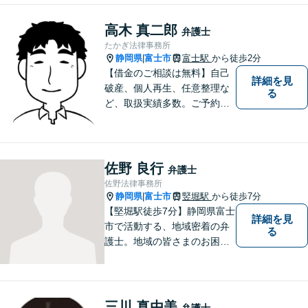
っていません
高木 真二郎
弁護士
たかぎ法律事務所
静岡県
富士市
富士駅
から徒歩2分
|
【借金のご相談は無料】自己
詳細を見
破産、個人再生、任意整理な
る
ど、取扱実績多数。ご予約の
受付時間は平日９：３０～１
６：３０ですが、ご相談自体
は夕方以降や週末でも可能で
す。
佐野 良行
弁護士
佐野法律事務所
静岡県
富士市
竪堀駅
から徒歩7分
|
【堅堀駅徒歩7分】静岡県富士
詳細を見
市で活動する、地域密着の弁
る
護士。地域の皆さまのお困り
ごとに寄り添い、最善の解決
方法をご提案いたします。個
人・法人問わず幅広い分野の
問題に対応可能です。お気軽
三川 真由美
弁護士