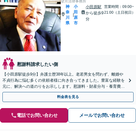
望月法律事務所
神
小
小田原駅
営業時間：09:00~
奈
田
21:00（土日祝日）
から徒歩9
|
川
原
分
県
市
慰謝料請求したい側
【小田原駅徒歩9分】弁護士歴38年以上。老若男女を問わず、離婚や
不貞行為に悩む多くの依頼者様に向き合ってきました。豊富な経験を
元に、解決への道のりをお示しします。慰謝料・財産分与・養育費ほ
か、離婚に際して心配なこと、まずはお聞かせ下さい。
料金表を見る
電話でお問い合わせ
メールでお問い合わせ