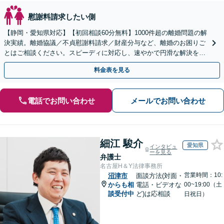
慰謝料請求したい側
【静岡・愛知県対応】【初回相談60分無料】1000件超の離婚問題の解
決実績。離婚協議／不貞慰謝料請求／財産分与など、離婚のお困りご
とはご相談ください。スピーディに対応し、速やかで円滑な解決を目
指します【女性弁護士・男性弁護士どちらも所属】
料金表を見る
電話でお問い合わせ
メールでお問い合わせ
細江 駿介
愛知県
インタビュ
ーを見る
弁護士
名古屋H＆Y法律事務所
営業時間：10:
沼津市
面談方法(対面・
からも相
電話・ビデオな
00~19:00（土
談受付中
ど)は応相談
日祝日）