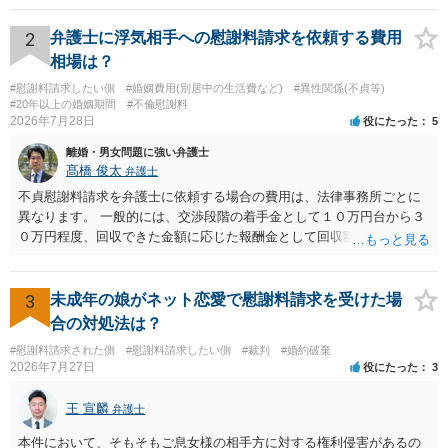
検察庁に訴えるのもありかもしれないですが、実際に捜査をするの
は、結局所轄だと思われますので、やはり結論は変わらないかもしれ
2
弁護士に浮気相手への慰謝料請求を依頼する費用
ないです。 一度、最寄りの「刑事に強い」とうたっている弁護士に相
相場は？
談してみてはいかがでしょうか。 以上、ご参考まで。
#慰謝料請求したい側
#婚姻費用(別居中の生活費など)
#異性関係(不貞等)
#20年以上の婚姻期間
#不倫慰謝料
2026年7月28日
役にたった
5
離婚・男女問題に強い弁護士
髙橋 俊太
弁護士
不貞慰謝料請求を弁護士に依頼する場合の費用は、法律事務所ごとに
異なります。 一般的には、交渉段階の着手金として１０万円台から３
０万円程度、回収できた金額に応じた報酬金として回収額の１０％か
ら２０％程度が設定されていることがあります。訴訟に移行する場合
には、追加着手金や日当、実費が発生することもあります。 もっと
も、証拠が十分にあるか、相手方の住所・勤務先が分かるか、慰謝料
3
未成年の娘がネット恋愛で慰謝料請求を受けた場
額、離婚の有無、交渉で終わるか訴訟まで見込むかによって、費用は
合の対処法は？
変わり得ます。依頼前に、交渉だけの場合、訴訟になった場合、回収
#慰謝料請求された側
#慰謝料請求したい側
#裁判
#婚約破棄
できなかった場合の費用を確認しておくとよいでしょう。 弁護士選び
2026年7月27日
役にたった
3
では、不貞慰謝料案件の経験が相応にあるか、費用体系が明確か、見
通しを過度に楽観的に言い過ぎないか、質問に具体的に答えてくれる
王 宣麟
弁護士
か、連絡方法（メール、電話、弁護士直接か事務局員を介するかな
ど）や対応スピードが合うかを確認するとよいと思います。いずれに
本件において、そもそもご息女様の相手方に対する権利侵害があるの