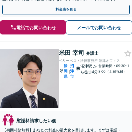
料金表を見る
電話でお問い合わせ
メールでお問い合わせ
米田 幸司
弁護士
ベリーベスト法律事務所 沼津オフィス
静
沼
沼津駅
か
営業時間：09:30~1
岡
津
|
8:00（土日祝日）
ら徒歩4分
県
市
慰謝料請求したい側
【初回相談無料】あなたの利益の最大化を目指します。まずは電話・