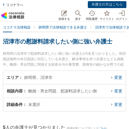
弁護士の方はこちら
ココナラへ
投稿する
探す
閲覧履歴
マイリスト
ログイン
ココナラ法律相談
静岡県で法律相談できる弁護士
沼津市で法律相談で
沼津市の慰謝料請求したい側に強い弁護士
静岡県の沼津市で慰謝料請求したい側に強い弁護士が5名見つかりました。初回
面談無料や休日面談に対応している弁護士、解決事例を持つ弁護士なども掲載
中。離婚・男女問題に関係する財産分与や養育費、親権等の細かな分野での絞
り込み検索もでき便利です。特にベリーベスト法律事務所 沼津オフィスの太田
佳佑弁護士や伊東法律事務所の反方 悠輔弁護士、杉内法律事務所の杉内 晨光弁
エリア
静岡県、沼津市
変更
護士のプロフィール情報や弁護士費用、強みなどが注目されています。『沼津
市で土日や夜間に発生した慰謝料請求したい側のトラブルを今すぐに弁護士に
相談内容
離婚・男女問題、慰謝料請求したい側
変更
相談したい』『慰謝料請求したい側のトラブル解決の実績豊富な近くの弁護士
を検索したい』『初回相談無料で慰謝料請求したい側を法律相談できる沼津市
内の弁護士に相談予約したい』などでお困りの相談者さんにおすすめです。
詳細条件
未選択
変更
5
人の弁護士が見つかりました
(検索結果について詳しくは
こちら
)