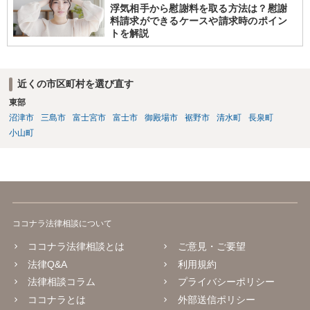
浮気相手から慰謝料を取る方法は？慰謝
料請求ができるケースや請求時のポイン
トを解説
近くの市区町村を選び直す
東部
沼津市
三島市
富士宮市
富士市
御殿場市
裾野市
清水町
長泉町
小山町
ココナラ法律相談について
ココナラ法律相談とは
ご意見・ご要望
法律Q&A
利用規約
法律相談コラム
プライバシーポリシー
ココナラとは
外部送信ポリシー