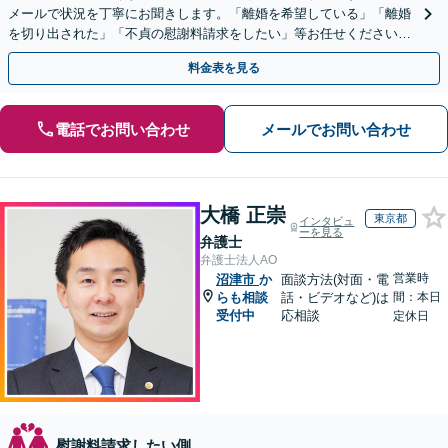
メールで状況を丁寧にお聞きします。「離婚を希望している」「離婚
を切り出された」「不貞の慰謝料請求をしたい」等お任せください。
【リーズナブルな料金設定】
料金表を見る
電話でお問い合わせ
メールでお問い合わせ
大橋 正崇
東京都
インタビュ
ーを見る
弁護士
弁護士法人AO
営業時
沼津市
か
面談方法(対面・電
らも相談
話・ビデオなど)は
間：本日
受付中
応相談
定休日
慰謝料請求したい側