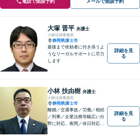
電話で面談予約
メールで面談予約
大塚 晋平
弁護士
小林法律事務所
静岡県
富士市
|
最後まで依頼者に付き添うよ
詳細を見
うなリーガルサポートに尽力
る
します
小林 扶由樹
弁護士
小林法律事務所
静岡県
富士市
|
離婚／交通事故／労働／相続
詳細を見
／刑事／企業法務等幅広い分
る
野に対応。夜間／休日対応
分割払い対応 相談料30分55
00円（税込） ※電話相談は行