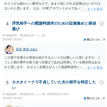
しましても、弁護士への相談・依頼にあたっては、証拠資料、夫と相
かどうかも疑わしい案件なので、あまり気にされる必要はないのでは
手方の関係、相手方の氏名・住所等、夫婦関係への影響、離婚予定の
ないかと思います。 なお、LINEアカウントからであっても、そこに紐
有無など事実関係をよく整理して相談されることをお勧めいたしま
づけられた電話番号の開示→携帯電話会社から氏名・住所が開示され
す。
るパターンはありえるものの、本件のような精神的損害が発生したと
明確にいえないような案件において開示がなされる可能性も低いので
4
浮気相手への慰謝料請求のための証拠集めと探偵
はないかと推察します。
選び
#不倫慰謝料
#慰謝料請求したい側
2026年7月26日
役にたった
3
笹田 典宏
弁護士
この場で弁護士が探偵を紹介するというのは難しいと思いますが、こ
うした類の事件を取り扱う弁護士であれば利用している興信所はある
かと思います。 おそらく弁護士が入って慰謝料請求という流れになる
かと思いますので、いずれにせよ一度法律相談に行かれることをお勧
めします。
5
カカオトークで不貞していた夫の相手を特定した
い
#不倫慰謝料
#慰謝料請求したい側
#異性関係(不貞等)
2026年7月20日
役にたった
2