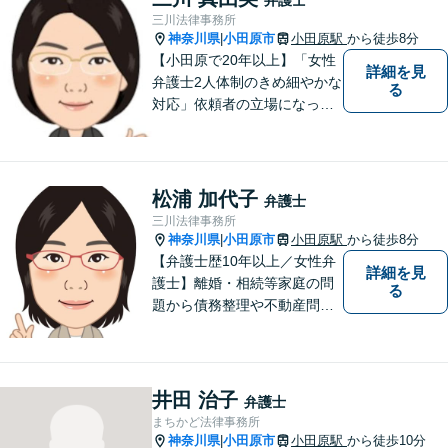
にご相談ください。
三川法律事務所
神奈川県
小田原市
小田原駅
から徒歩8分
|
【小田原で20年以上】「女性
詳細を見
弁護士2人体制のきめ細やかな
る
対応」依頼者の立場になって
丁寧にお話をうかがい、わか
りやすく方針や手続について
説明することを心がけていま
す。【離婚／子連れ相談可】
松浦 加代子
弁護士
複雑・高額な財産分与も安心
三川法律事務所
【民事信託士】資格を生かし
神奈川県
小田原市
小田原駅
から徒歩8分
|
た相続対策
【弁護士歴10年以上／女性弁
詳細を見
護士】離婚・相続等家庭の問
る
題から債務整理や不動産問題
まで幅広く対応。これまでに
培った知識・経験を活かしつ
つ、依頼者の立場に寄り添っ
た解決方法を提案できるよう
井田 治子
弁護士
努めます。【小田原駅8分／子
まちかど法律事務所
連れ相談可】お気軽にご相談
神奈川県
小田原市
小田原駅
から徒歩10分
|