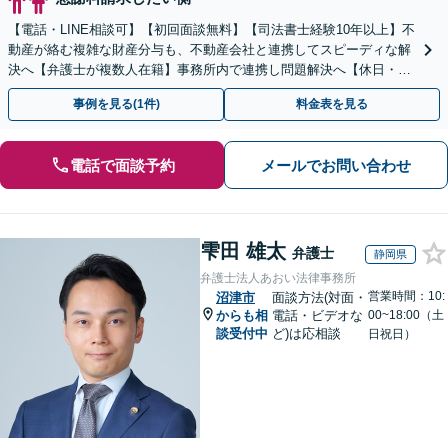
【電話・LINE相談可】【初回面談無料】【司法書士経験10年以上】不
動産が絡む複雑な財産分与も、不動産会社と連携してスピーディな解
決へ【弁護士が複数人在籍】事務所内で連携し問題解決へ【休日・夜
間面談可】【子連れ相談可】【虎ノ門駅1分】
事例を見る(1件)
料金表を見る
電話で面談予約
メールでお問い合わせ
雫田 雄太
弁護士
静岡県
弁護士法人あおい法律事務所
営業時間：10:
沼津市
面談方法(対面・
からも相
電話・ビデオな
00~18:00（土
談受付中
ど)は応相談
日祝日）