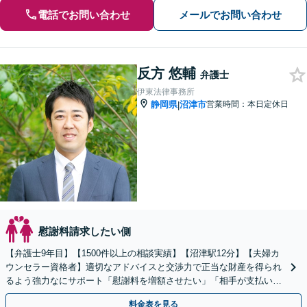
電話でお問い合わせ
メールでお問い合わせ
反方 悠輔
弁護士
伊東法律事務所
静岡県
沼津市
営業時間：本日定休日
|
慰謝料請求したい側
【弁護士9年目】【1500件以上の相談実績】【沼津駅12分】【夫婦カ
ウンセラー資格者】適切なアドバイスと交渉力で正当な財産を得られ
るよう強力なにサポート「慰謝料を増額させたい」「相手が支払いに
応じない」などもご相談を【初回相談30分無料】
料金表を見る