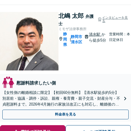
北嶋 太郎
弁護
インタビューを見
る
士
ミモザ法律事務所
静
清水駅
か
営業時間：本
静岡市
岡
|
日定休日
ら徒歩5分
清水区
県
慰謝料請求したい側
【女性側の離婚相談に限定】【初回60分無料】【清水駅徒歩約5分】
別居前・協議・調停・訴訟、親権・養育費・親子交流・財産分与・不
貞慰謝料まで。2026年4月施行の家族法改正にも対応し、離婚後の生
活を見据えて解決を支えます。
料金表を見る