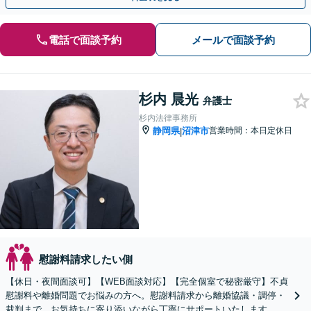
電話で面談予約
メールで面談予約
杉内 晨光
弁護士
杉内法律事務所
静岡県
沼津市
営業時間：本日定休日
|
慰謝料請求したい側
【休日・夜間面談可】【WEB面談対応】【完全個室で秘密厳守】不貞
慰謝料や離婚問題でお悩みの方へ。慰謝料請求から離婚協議・調停・
裁判まで、お気持ちに寄り添いながら丁寧にサポートいたします。