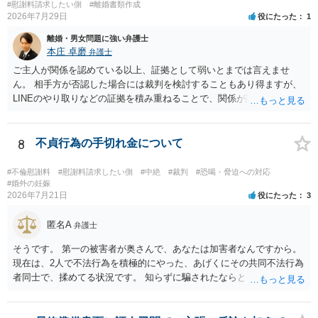
#慰謝料請求したい側
#離婚書類作成
るのであれば，前向きに検討を進めるという考え方でもよいでしょ
2026年7月29日
役にたった
1
う。慰謝料請求としては証拠として使えることが前提であり，その価
離婚・男女問題に強い弁護士
値と夫との関係との均衡のように思います。 ③行政書士に委任をして
本庄 卓磨
弁護士
いるのであれば，どのような内容の委任なのか不明ですが，その行政
書士との協議になると思います。請求するか，訴訟にするか，その点
ご主人が関係を認めている以上、証拠として弱いとまでは言えませ
の見極めや，相手方は性交類似行為は認めているのか，それさえも否
ん。 相手方が否認した場合には裁判を検討することもあり得ますが、
定しているのかによって，考え方・進め方は変わってくると思いま
LINEのやり取りなどの証拠を積み重ねることで、関係が認定される余
す。 ④性交類似行為を認めているにもかかわらず支払を拒否するので
地は十分にあります。 ただし、手元の証拠でどこまで認定できるかは
あれば，本人（行政書士でも同じだと思います。）への対応ではあま
個別の事情によりますので、お早めに弁護士に相談されることをおす
り変わらないように思います。減額で折り合えるなら本人様の交渉で
すめします。
8
不貞行為の手切れ金について
もよいように思いますが，ゼロかどうかの観点であれば，訴訟に進む
しかなくなるようにも思います。そうしますと，お近くの弁護士に相
#不倫慰謝料
#慰謝料請求したい側
#中絶
#裁判
#恐喝・脅迫への対応
談して進めることを検討した方がよいようにも思います。
#婚外の妊娠
2026年7月21日
役にたった
3
匿名A
弁護士
そうです。 第一の被害者が奥さんで、あなたは加害者なんですから。
現在は、2人で不法行為を積極的にやった、あげくにその共同不法行為
者同士で、揉めてる状況です。 知らずに騙されたならともか
く・・・。 それでも経緯を考えれば多少は、その男よりは同情できる
というだけですから。