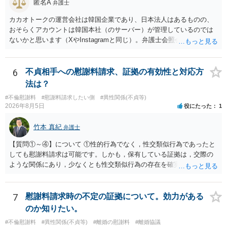
匿名A
弁護士
カカオトークの運営会社は韓国企業であり、日本法人はあるものの、
おそらくアカウントは韓国本社（のサーバー）が管理しているのでは
ないかと思います（XやInstagramと同じ）。弁護士会照会は日本法に
基づく制度であり、送付先は日本国内とするのが原則で、外国企業に
対する照会は基本的にできないと解されています（弁護士会によって
は例外的に認める扱いもありますが、かなり限定されているので一般
6
不貞相手への慰謝料請求、証拠の有効性と対応方
的ではないでしょう）。もし韓国本社がアカウント管理をしているな
法は？
ら、日本法人へ送っても「ウチでは管理していない」という回答にな
#不倫慰謝料
#慰謝料請求したい側
#異性関係(不貞等)
ります。 個人で直接他人のID情報の開示を求めても拒否されるでしょ
2026年8月5日
役にたった
1
う。
竹本 真紀
弁護士
【質問①～④】について ①性的行為でなく，性交類似行為であったと
しても慰謝料請求は可能です。しかも，保有している証拠は，交際の
ような関係にあり，少なくとも性交類似行為の存在を確実に証明でき
るものです（裏を返せば，証拠で認められる範囲でしか認めていない
ことを窺わせるものです。）。ですから，慰謝料請求を進めることで
よいと思います。 ただ．慰謝料額については，婚姻破綻に至っていな
7
慰謝料請求時の不定の証拠について。効力がある
いとして，この点を考慮されることになるかもしれません。 ②夫との
のか知りたい。
今後のことを考えて書いてもらうか否かを検討するのがよいと思いま
#不倫慰謝料
#異性関係(不貞等)
#離婚の慰謝料
#離婚協議
す。今ある証拠以上のことを証明（証明力を強めることも含む）でき