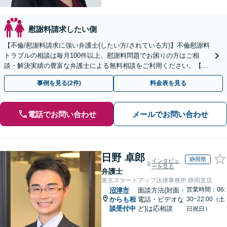
慰謝料請求したい側
【不倫/慰謝料請求に強い弁護士(したい方/されている方)】不倫慰謝料
トラブルの相談は毎月100件以上、慰謝料問題でお困りの方はご相
談・解決実績の豊富な弁護士による無料相談をご利用ください。【不
倫相談は初回0円】【全国対応】
事例を見る(2件)
料金表を見る
電話でお問い合わせ
メールでお問い合わせ
日野 卓郎
静岡県
インタビュ
ーを見る
弁護士
東京スタートアップ法律事務所 静岡支店
営業時間：06:
沼津市
面談方法(対面・
からも相
電話・ビデオな
30~22:00（土
談受付中
ど)は応相談
日祝日）