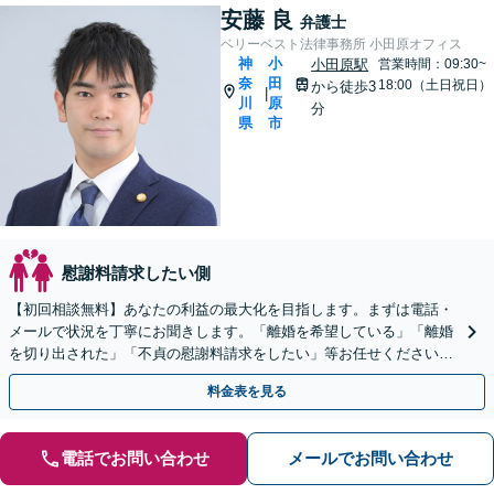
安藤 良
弁護士
ベリーベスト法律事務所 小田原オフィス
神
小
小田原駅
営業時間：09:30~
奈
田
18:00（土日祝日）
から徒歩3
|
川
原
分
県
市
慰謝料請求したい側
【初回相談無料】あなたの利益の最大化を目指します。まずは電話・
メールで状況を丁寧にお聞きします。「離婚を希望している」「離婚
を切り出された」「不貞の慰謝料請求をしたい」等お任せください。
【リーズナブルな料金設定】
料金表を見る
電話でお問い合わせ
メールでお問い合わせ