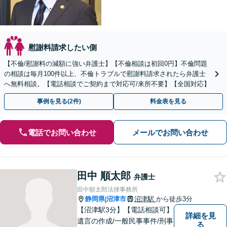
慰謝料請求したい側
【不倫/慰謝料の減額に強い弁護士】【不倫相談は初回0円】不倫問題
の相談は毎月100件以上、不倫トラブルで慰謝料請求されたら弁護士
へ無料相談。【電話相談でご契約まで対応可/来所不要】【全国対応】
事例を見る(2件)
料金表を見る
電話でお問い合わせ
メールでお問い合わせ
田中 順太郎
弁護士
田中順太郎法律事務所
静岡県
沼津市
沼津駅
から徒歩3分
|
【沼津駅3分】【電話相談可】
詳細を見
遺言の作成/一般民事事件/刑事
る