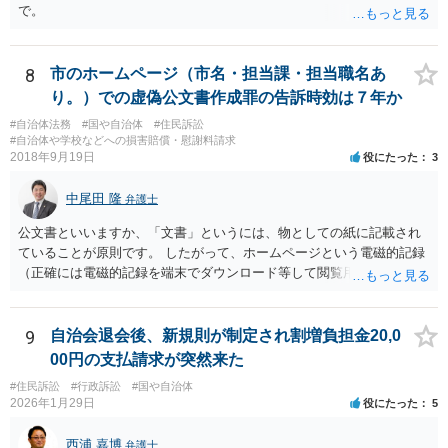
で。
8
市のホームページ（市名・担当課・担当職名あ
り。）での虚偽公文書作成罪の告訴時効は７年か
#自治体法務
#国や自治体
#住民訴訟
#自治体や学校などへの損害賠償・慰謝料請求
2018年9月19日
役にたった
3
中尾田 隆
弁護士
公文書といいますか、「文書」というには、物としての紙に記載され
ていることが原則です。 したがって、ホームページという電磁的記録
（正確には電磁的記録を端末でダウンロード等して閲覧用のソフトで
表示している画面）は文書ではありません。刑法１６１条の２に該当
するか否かとなります。 また、自動計算シートが「権利、義務又は事
実証明に関する電磁的記録」に該当するか否かは、具体的な裁判とな
9
自治会退会後、新規則が制定され割増負担金20,0
ったときに裁判所がどのように判断するかは予測できません。 私見で
00円の支払請求が突然来た
すが、一般論としては、ホームページ上の自動計算シートはあくまで
#住民訴訟
#行政訴訟
#国や自治体
参考の情報であり、何か手続きをするさいに具体的に算定することに
2026年1月29日
役にたった
5
なると思われますので、「権利、義務又は事実証明に関する電磁的記
録」に該当しないと考えられます。 なお、刑法１６１条の２は「人の
西浦 嘉博
弁護士