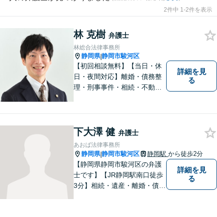
2件中 1-2件を表示
林 克樹
弁護士
林総合法律事務所
静岡県
静岡市駿河区
|
【初回相談無料】【当日・休
詳細を見
日・夜間対応】離婚・債務整
る
理・刑事事件・相続・不動産
問題・交通事故等、多数の解
決実績あり。お悩みに真摯に
向き合うことを心がけていま
す。法人・個人事業主の事業
下大澤 健
弁護士
再建・債務整理の問題解決に
あおば法律事務所
自信があります。
静岡県
静岡市駿河区
静岡駅
から徒歩2分
|
【静岡県静岡市駿河区の弁護
詳細を見
士です】【JR静岡駅南口徒歩
る
3分】相続・遺産・離婚・債務
整理・交通事故・不動産取引
などの個人に関わる問題や契