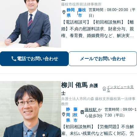
藤枝市役所前法律事務所
静岡
藤枝
営業時間：08:00~20:00（平
|
県
市
日）
【電話相談可】【初回相談無料】【離
婚】不貞の慰謝料請求、財産分与、親
権、養育費、婚姻費用など、解決実績
は豊富です【相続】皆さまがつまずい
ていないか、しっかりとコミュニケー
ションを取りながらお話を進めてまい
電話でお問い合わせ
メールでお問い合わせ
ります【法テラス利用可】【藤枝市役
所裏】
柳川 侑馬
弁護
インタビューを見
る
士
弁護士法人市民の森 藤枝支所藤枝第一法律事
務所
静
藤
藤枝駅
か
営業時間：09:00~1
岡
枝
|
7:30（平日）
ら徒歩3分
県
市
【初回相談無料】【労働問題】不当解
雇、未払い残業代など幅広く対応。労