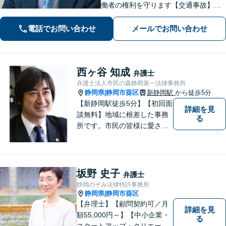
働者の権利を守ります【交通事故】保
険会社との交渉もお任せ。事故後の不
安な気持ちに寄り添う丁寧な対応【男
電話でお問い合わせ
メールでお問い合わせ
女問題】シングルマザーの法律相談は
何度でも無料【藤枝駅1分】【法テラス
利用可】
西ヶ谷 知成
弁護士
弁護士法人市民の森静岡第一法律事務所
静岡県
静岡市葵区
新静岡駅
から徒歩5分
|
【新静岡駅徒歩5分】【初回面
詳細を見
談無料】地域に根差した事務
る
所です。市民の皆様に愛され
る事務所を目指しています。
【法テラス利用可能】【当日
／夜間／休日対応可能】お気
軽にご連絡ください。
坂野 史子
弁護士
静岡のぞみ法律特許事務所
静岡県
静岡市葵区
|
【弁理士】【顧問契約可／月
詳細を見
額55,000円～】【中小企業・
る
スタートアップ・クリエータ