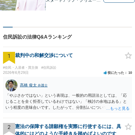
ー支援】契約書チェックや知
的財産権に関する企業法務サ
ポート。「特許、意匠、商
標、著作権、不正競争防止法
の専門知識・経験豊富」「リ
住民訴訟の法律Q&Aランキング
ーガルフォースの高精度契約
書チェック」
1
裁判中の和解交渉について
#住民・入居者・買主側
#住民訴訟
2026年6月29日
役にたった
10
髙橋 俊太
弁護士
「やぶさかではない」という表現は、一般的の用語法としては、「応
じることを全く拒否しているわけではない」「検討の余地はある」と
いう程度の意味合いです。したがって、分割払いについて、直ちに拒
絶されているわけではないと受け止めてよいと思います。もっとも、
「吝かではない」と言われたからといって、分割案に合意したという
意味ではありません。相手方司法書士の発言も、「分割案を検討する
2
憲法の保障する請願権を実際に行使するには、具
余地はあるが、正式な回答は相手方本人と協議したうえで行う」とい
体的にはどのような手続きを踏めばよいのです