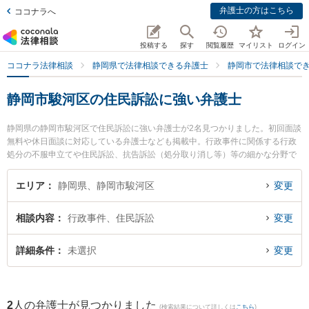
弁護士の方はこちら
ココナラへ
投稿する
探す
閲覧履歴
マイリスト
ログイン
ココナラ法律相談
静岡県で法律相談できる弁護士
静岡市で法律相談で
静岡市駿河区の住民訴訟に強い弁護士
静岡県の静岡市駿河区で住民訴訟に強い弁護士が2名見つかりました。初回面談
無料や休日面談に対応している弁護士なども掲載中。行政事件に関係する行政
処分の不服申立てや住民訴訟、抗告訴訟（処分取り消し等）等の細かな分野で
の絞り込み検索もでき便利です。特に林総合法律事務所の林 克樹弁護士やあお
ば法律事務所の下大澤 健弁護士のプロフィール情報や弁護士費用、強みなどが
エリア
静岡県、静岡市駿河区
変更
注目されています。『静岡市駿河区で土日や夜間に発生した住民訴訟のトラブ
ルを今すぐに弁護士に相談したい』『住民訴訟のトラブル解決の実績豊富な近
相談内容
行政事件、住民訴訟
変更
くの弁護士を検索したい』『初回相談無料で住民訴訟を法律相談できる静岡市
駿河区内の弁護士に相談予約したい』などでお困りの相談者さんにおすすめで
す。
詳細条件
未選択
変更
2
人の弁護士が見つかりました
(検索結果について詳しくは
こちら
)