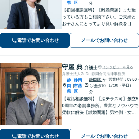
県
区
分
【初回相談無料】【離婚問題】まだ迷
っている方もご相談下さい。ご夫婦と
お子さんにとってより良い解決を目指
します。相続・交通事故・債務整理・
労働問題など、幅広いお悩みに対応し
電話でお問い合わせ
メールでお問い合わせ
ます。【静岡市／焼津市／島田市／藤
枝市エリア対応】
守屋 典
弁護士
インタビューを見る
弁護士法人GoDo 静岡合同法律事務所
静岡駅
か
営業時間：09:00~
静
静岡
17:30（平日）
岡
市葵
ら徒歩10
|
県
区
分
【電話相談無料】【法テラス可】創立5
0周年の老舗事務所。豊富なノウハウで
柔軟に解決【離婚問題】男性側・女性
側どちらも対応可！離婚協議・調停、
慰謝料、養育費、面会交流など幅広く
対応【借金・債務整理】個人・法人と
電話でお問い合わせ
メールでお問い合わせ