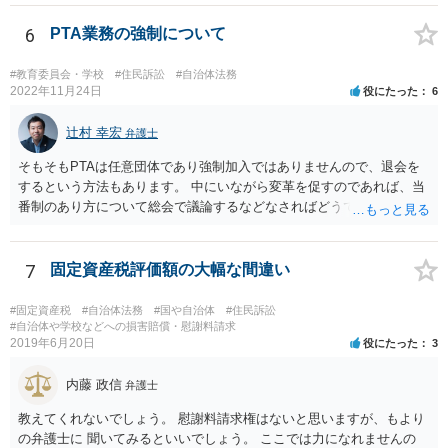
6
PTA業務の強制について
#教育委員会・学校
#住民訴訟
#自治体法務
2022年11月24日
役にたった
6
辻村 幸宏
弁護士
そもそもPTAは任意団体であり強制加入ではありませんので、退会を
するという方法もあります。 中にいながら変革を促すのであれば、当
番制のあり方について総会で議論するなどなさればどうでしょうか。
7
固定資産税評価額の大幅な間違い
#固定資産税
#自治体法務
#国や自治体
#住民訴訟
#自治体や学校などへの損害賠償・慰謝料請求
2019年6月20日
役にたった
3
内藤 政信
弁護士
教えてくれないでしょう。 慰謝料請求権はないと思いますが、もより
の弁護士に 聞いてみるといいでしょう。 ここでは力になれませんの