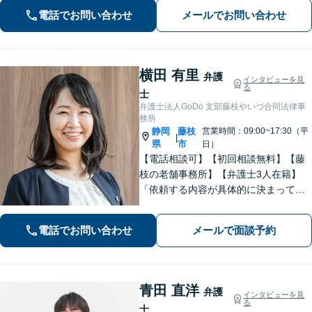
す！「こんなことで相談していいの
電話でお問い合わせ
メールでお問い合わせ
か」と悩まずに、まずはご相談くださ
い【弁護士3人在籍】
横田 有里
弁護
インタビューを見
る
士
弁護士法人GoDo 支部藤枝やいづ合同法律事
務所
静岡
藤枝
営業時間：09:00~17:30（平
|
県
市
日）
【電話相談可】【初回相談無料】【藤
枝の老舗事務所】【弁護士3人在籍】
「依頼する内容が具体的に決まってい
ない」「どうしたらいいか分からな
い」という方もまずはご相談くださ
電話でお問い合わせ
メールで面談予約
い。相続遺言、離婚問題、交通事故、
借金問題、債権回収など【夜間休日応
相談】
青田 直洋
弁護
インタビューを見
る
士