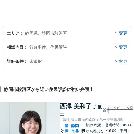
約・商取引・債権回収・事業
整理など企業に関わる問題を
幅広く取り扱っております。
どうぞお気軽にご相談くださ
い。
エリア
静岡県、静岡市駿河区
変更
相談内容
行政事件、住民訴訟
変更
詳細条件
未選択
変更
静岡市駿河区から近い住民訴訟に強い弁護士
西澤 美和子
弁護
インタビューを見
る
士
弁護士法人市民の森静岡第一法律事務所
新静岡駅
営業時間：09:00
静
静岡
~16:00（平日）
岡
市葵
から徒歩5
|