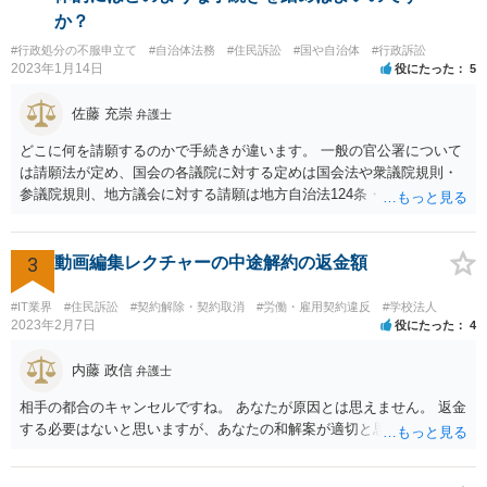
う趣旨と捉えるのが自然だと思われます。 司法書士が窓口になってい
か？
るのであれば、今後は、相手方本人に直接連絡するのではなく、司法
#行政処分の不服申立て
#自治体法務
#住民訴訟
#国や自治体
#行政訴訟
書士を通じてやり取りする方が適切な対応となります。直接交渉を続
2023年1月14日
役にたった
5
けると、「勝手に話を進めた」と受け取られ、かえって交渉がこじれ
る可能性があります。対応としては、分割払いを希望する理由、頭金
佐藤 充崇
弁護士
の有無、毎月の支払額、支払日、遅れた場合の扱いなどを整理し、書
面又はメールで正式な和解案として提示するとよいでしょう。
どこに何を請願するのかで手続きが違います。 一般の官公署について
は請願法が定め、国会の各議院に対する定めは国会法や衆議院規則・
参議院規則、地方議会に対する請願は地方自治法124条・125条が定め
ています。 請願を行おうとする官公署にまず問いあわせるのが比較的
スムースかと思います。
3
動画編集レクチャーの中途解約の返金額
#IT業界
#住民訴訟
#契約解除・契約取消
#労働・雇用契約違反
#学校法人
2023年2月7日
役にたった
4
内藤 政信
弁護士
相手の都合のキャンセルですね。 あなたが原因とは思えません。 返金
する必要はないと思いますが、あなたの和解案が適切と思います。