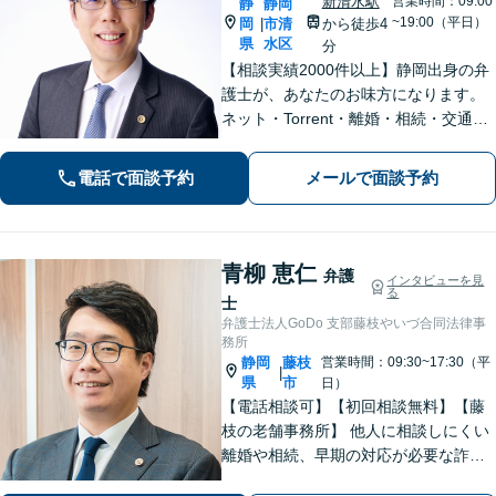
新清水駅
営業時間：09:00
静
静岡
~19:00（平日）
岡
市清
から徒歩4
|
県
水区
分
【相談実績2000件以上】静岡出身の弁
護士が、あなたのお味方になります。
ネット・Torrent・離婚・相続・交通事
故・刑事事件など、一人で悩まずご相
談ください。初回電話10分無料。全国
電話で面談予約
メールで面談予約
対応。親身なサポートをいたします。
【新清水駅5分】
青柳 恵仁
弁護
インタビューを見
る
士
弁護士法人GoDo 支部藤枝やいづ合同法律事
務所
静岡
藤枝
営業時間：09:30~17:30（平
|
県
市
日）
【電話相談可】【初回相談無料】【藤
枝の老舗事務所】 他人に相談しにくい
離婚や相続、早期の対応が必要な詐欺
被害や借金問題など幅広く対応できま