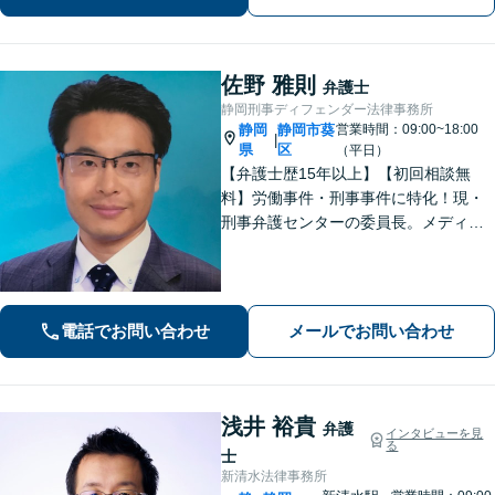
もに相談可【静岡駅10分】
佐野 雅則
弁護士
静岡刑事ディフェンダー法律事務所
静岡
静岡市葵
営業時間：09:00~18:00
|
県
区
（平日）
【弁護士歴15年以上】【初回相談無
料】労働事件・刑事事件に特化！現・
刑事弁護センターの委員長。メディア
掲載案件多数！豊富な経験を活かし早
期釈放を目指します【労働・雇用】依
頼者さま目線のサポートを心がけま
す。地域密着型の法律事務所
電話でお問い合わせ
メールでお問い合わせ
浅井 裕貴
弁護
インタビューを見
る
士
新清水法律事務所