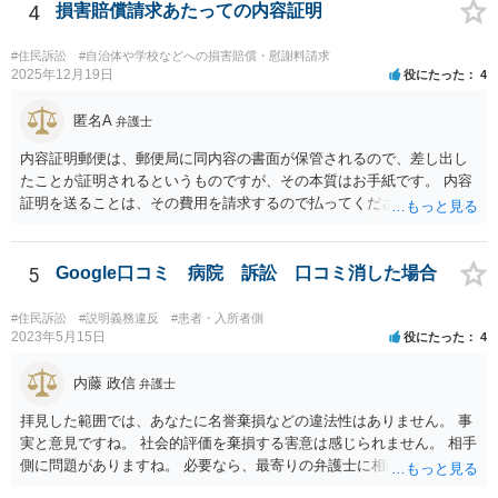
4
損害賠償請求あたっての内容証明
#住民訴訟
#自治体や学校などへの損害賠償・慰謝料請求
2025年12月19日
役にたった
4
匿名A
弁護士
内容証明郵便は、郵便局に同内容の書面が保管されるので、差し出し
たことが証明されるというものですが、その本質はお手紙です。 内容
証明を送ることは、その費用を請求するので払ってくださいという申
出をお手紙で行ったというにすぎません。 そのため、相手がそれに応
じる義務が（内容証明郵便の効力として）生じるというものではな
く、無視されたらそれでおしまいです。 その後は、裁判を起こして判
5
Google口コミ 病院 訴訟 口コミ消した場合
決を得て強制的に支払ってもらえるようにするかどうかを検討する必
要があります。郵便を送らずに最初から裁判所に申し立てる方法もあ
#住民訴訟
#説明義務違反
#患者・入所者側
りえます。 弁護士に依頼する場合、何を依頼するかということをよく
2023年5月15日
役にたった
4
よく相談の上、決めるべきです。 単に内容証明郵便を作ってもらうだ
けでよいのかどうか（これだけなら数万円でしょう）、その後の交渉
内藤 政信
弁護士
を依頼するかどうか、請求金額との関係で、赤字になるかもしれない
拝見した範囲では、あなたに名誉棄損などの違法性はありません。 事
ので、交渉の依頼はしないのか、など、検討すべき点はいろいろあり
実と意見ですね。 社会的評価を棄損する害意は感じられません。 相手
ますので、まずは、お近くの弁護士に直接相談してみてください。
側に問題がありますね。 必要なら、最寄りの弁護士に相談して下さ
い。