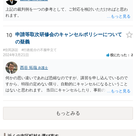
事務処理を誤らせる目的で、」という要件がかかっているため、当該
目的を欠く場合は刑法１６１条の２に該当しません。
上記の裁判例を一つの参考として、ご対応を検討いただければと思わ
れます。
10
申請等取次研修会のキャンセルポリシーについて
の疑義
#住民訴訟
#行政処分の不服申立て
2024年3月21日
役にたった
2
西谷 拓哉
弁護士
何かの思い違いであれば恐縮なのですが、講習を申し込んでいるので
すから、特段の定めない限り、自動的にキャンセルになるということ
はないと思われます。 当日にキャンセルしたり、事前の通知なく不参
加となれば、講習料金は100%払わないといけなくなる可能性が高いも
のと思慮致します。
もっとみる
近くの市区町村を選び直す