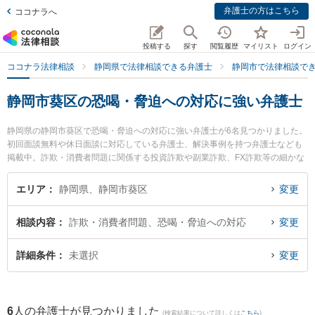
弁護士の方はこちら
ココナラへ
投稿する
探す
閲覧履歴
マイリスト
ログイン
ココナラ法律相談
静岡県で法律相談できる弁護士
静岡市で法律相談で
静岡市葵区の恐喝・脅迫への対応に強い弁護士
静岡県の静岡市葵区で恐喝・脅迫への対応に強い弁護士が6名見つかりました。
初回面談無料や休日面談に対応している弁護士、解決事例を持つ弁護士なども
掲載中。詐欺・消費者問題に関係する投資詐欺や副業詐欺、FX詐欺等の細かな
分野での絞り込み検索もでき便利です。特に新静岡駅前法律事務所の日吉 加奈
恵弁護士や弁護士法人市民の森静岡第一法律事務所の西澤 美和子弁護士、静岡
エリア
静岡県、静岡市葵区
変更
刑事ディフェンダー法律事務所の佐野 雅則弁護士のプロフィール情報や弁護士
費用、強みなどが注目されています。『静岡市葵区で土日や夜間に発生した恐
相談内容
詐欺・消費者問題、恐喝・脅迫への対応
変更
喝・脅迫への対応のトラブルを今すぐに弁護士に相談したい』『恐喝・脅迫へ
の対応のトラブル解決の実績豊富な近くの弁護士を検索したい』『初回相談無
料で恐喝・脅迫への対応を法律相談できる静岡市葵区内の弁護士に相談予約し
詳細条件
未選択
変更
たい』などでお困りの相談者さんにおすすめです。
6
人の弁護士が見つかりました
(検索結果について詳しくは
こちら
)