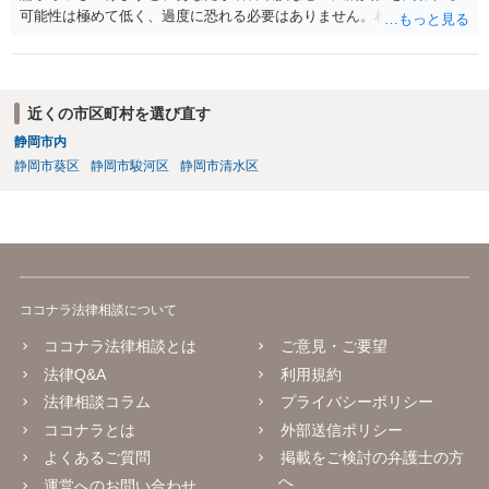
可能性は極めて低く、過度に恐れる必要はありません。相手の行為こ
そが恐喝や脅迫にあたる悪質な手口です。相手がブロックしてきたの
は警察の介入を恐れて逃げた可能性が高いと考えられます。 今後の具
体的な対応は以下の通りです。 ・相手の要求は無視する（1対1のやり
取りで「詐欺か」と聞いただけで名誉毀損は成立しません） ・マイナ
近くの市区町村を選び直す
ンバー総合フリーダイヤルへ連絡し、カードの一時停止と再発行手続
静岡市内
きを行う ・万が一に備え、会社には「個人情報を悪用されたトラブル
静岡市葵区
静岡市駿河区
静岡市清水区
に巻き込まれた」と事前伝えておく すでに警察へ相談済みとのことで
すので、今後別のアカウントから連絡が来ても一切応じず、警察へ追
加の報告を行ってください。
ココナラ法律相談について
ココナラ法律相談とは
ご意見・ご要望
法律Q&A
利用規約
法律相談コラム
プライバシーポリシー
ココナラとは
外部送信ポリシー
よくあるご質問
掲載をご検討の弁護士の方
へ
運営へのお問い合わせ