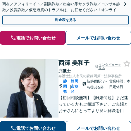
商材／アフィリエイト／副業詐欺／出会い系サクラ詐欺／コンサル詐
欺／投資詐欺／仮想通貨のトラブルは、お任せください！オンライン
のみで解決も可能！
料金表を見る
電話でお問い合わせ
メールでお問い合わせ
西澤 美和子
インタビューを
見る
弁護士
弁護士法人市民の森静岡第一法律事務所
静
静岡
新静岡駅
か
営業時間：本
岡
市葵
|
日定休日
ら徒歩5分
県
区
【初回相談無料】【離婚問題】まだ迷
っている方もご相談下さい。ご夫婦と
お子さんにとってより良い解決を目指
します。相続・交通事故・債務整理・
労働問題など、幅広いお悩みに対応し
電話でお問い合わせ
メールでお問い合わせ
ます。【静岡市／焼津市／島田市／藤