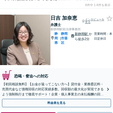
6件中 1-6件を表示
日吉 加奈恵
インタビューを
見る
弁護士
新静岡駅前法律事務所
静
静岡
新静岡駅
か
営業時間：本
岡
市葵
|
日定休日
ら徒歩2分
県
区
恐喝・脅迫への対応
【初回相談無料】【お金が返ってこない方へ】貸付金・業務委託料・
売買代金など債権回収の対応実績多数。回収額の最大化が実現できる
よう強制執行まで徹底サポート！企業・個人事業主の未払報酬の回収
もお任せください【新静岡駅直結】【夜間・休日相談OK】
料金表を見る