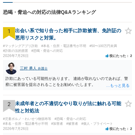
問題に対応可能です。お気軽
にご相談ください。
恐喝・脅迫への対応の法律Q&Aランキング
1
出会い系で知り合った相手に詐欺被害、免許証の
悪用リスクと対策。
#マッチングアプリ詐欺
#本名・住所・電話番号が不明
#50〜100万円未満
#詐欺の法的措置
#恐喝・脅迫への対応
2026年7月26日
役にたった
2
三村 勇人
弁護士
詐欺にあっている可能性があります。 連絡が取れないのであれば、警
察に被害届を提出されることをお勧めいたします。
2
未成年者との不適切なやり取りが法に触れる可能
性と対処法
#児童ポルノ・わいせつ物頒布等
#恐喝・脅迫への対応
#本名・住所・電話番号が不明
#加害者
#被害者
#個人・プライベート
2026年7月26日
役にたった
2