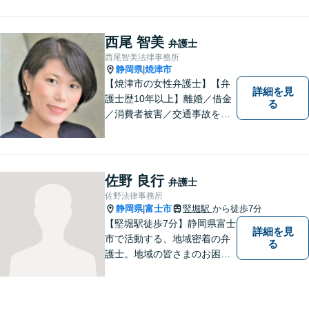
決実績あり。お悩みに真摯に
向き合うことを心がけていま
す。法人・個人事業主の事業
西尾 智美
弁護士
再建・債務整理の問題解決に
西尾智美法律事務所
自信があります。
静岡県
焼津市
|
【焼津市の女性弁護士】【弁
詳細を見
護士歴10年以上】離婚／借金
る
／消費者被害／交通事故を中
心に、豊富な実績がございま
す。お一人おひとりに寄り添
い、解決策を見つけていきま
す。一人で悩まずご相談くだ
佐野 良行
弁護士
さい【駐車場あり】
佐野法律事務所
静岡県
富士市
竪堀駅
から徒歩7分
|
【堅堀駅徒歩7分】静岡県富士
詳細を見
市で活動する、地域密着の弁
る
護士。地域の皆さまのお困り
ごとに寄り添い、最善の解決
方法をご提案いたします。個
人・法人問わず幅広い分野の