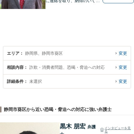
に連絡を取り、納得のいく解
決へと導きます。法的トラブ
ルは非常に辛いものですの
で、精神面のサポートも積極
的に行っております。お困り
でしたら、お気軽にご相談く
ださい！
エリア
静岡県、静岡市葵区
変更
相談内容
詐欺・消費者問題、恐喝・脅迫への対応
変更
詳細条件
未選択
変更
静岡市葵区から近い恐喝・脅迫への対応に強い弁護士
黒木 朋宏
弁護
インタビューを見
る