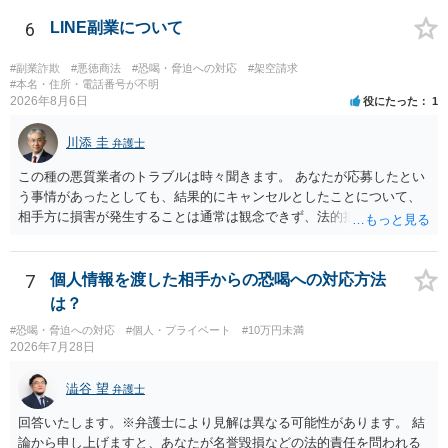
というだけですから。
6
LINE副業について
#副業詐欺
#悪徳商法
#恐喝・脅迫への対応
#架空請求
#本名・住所・電話番号が不明
2026年8月6日
役にたった
1
川添 圭
弁護士
この種の悪質業者のトラブルは時々聞きます。 あなたが応募したとい
う事情があったとしても、結果的にキャンセルとしたことについて、
相手方に損害が発生することは通常は観念できず、法的措置を採って
も認められません。この種の言説は半ば脅しのようなものです。 ま
ず、最寄りの消費生活センターへ相談し、連絡を無視してよいかどう
かのアドバイスを受けられることをお勧めします。しつこいようであ
7
個人情報を渡した相手からの恐喝への対応方法
れば、弁護士へ依頼して警告してもらうことも必要になるかもしれま
は？
せん。
#恐喝・脅迫への対応
#個人・プライベート
#10万円未満
2026年7月28日
澁谷 望
弁護士
回答いたします。※弁護士により見解は異なる可能性があります。 結
論から申し上げますと、あなたが名誉毀損などの法的責任を問われる