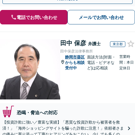
電話でお問い合わせ
メールでお問い合わせ
田中 保彦
弁護士
東京都
田中保彦法律事務所
営業時
静岡市葵区
面談方法(対面・
からも相談
電話・ビデオな
間：本日
受付中
ど)は応相談
定休日
恐喝・脅迫への対応
【投資詐欺に強い／豊富な実績】「悪質な投資詐欺から被害者を救
済！」「海外ショッピングサイトを騙った詐欺に注意！」依頼者さま
の痛みに寄り添って丁寧なヒアリングをおこない、少しでも多くの返