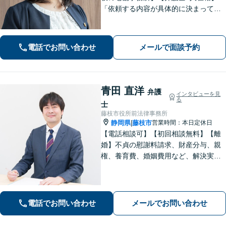
「依頼する内容が具体的に決まってい
ない」「どうしたらいいか分からな
い」という方もまずはご相談くださ
い。相続遺言、離婚問題、交通事故、
電話でお問い合わせ
メールで面談予約
借金問題、債権回収など【夜間休日応
相談】
青田 直洋
弁護
インタビューを見
る
士
藤枝市役所前法律事務所
静岡県
藤枝市
営業時間：本日定休日
|
【電話相談可】【初回相談無料】【離
婚】不貞の慰謝料請求、財産分与、親
権、養育費、婚姻費用など、解決実績
は豊富です【相続】皆さまがつまずい
ていないか、しっかりとコミュニケー
ションを取りながらお話を進めてまい
ります【法テラス利用可】【藤枝市役
電話でお問い合わせ
メールでお問い合わせ
所裏】