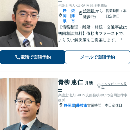
士
弁護士法人KURATA 焼津事務所
静
焼
焼津駅
から
営業時間：本
岡
津
|
日定休日
徒歩2分
県
市
【債務整理・離婚・相続・交通事故は
初回相談無料】依頼者ファーストで、
より良い解決策をご提案します。「お
願いしてよかった」と思っていただけ
るよう、丁寧に説明して対応します
電話で面談予約
メールで面談予約
【焼津駅2分】【法テラス利用可能】
青柳 恵仁
弁護
インタビューを見
る
士
弁護士法人GoDo 支部藤枝やいづ合同法律事
務所
静岡県
藤枝市
営業時間：本日定休日
|