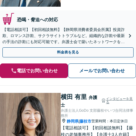
恐喝・脅迫への対応
【電話相談可】【初回相談無料】【静岡県消費者委員会所属】投資詐
欺、ロマンス詐欺、サクラサイトトラブルなど。組織的な詐欺や最新
の手法の詐欺にも対応可能です。弁護士会で築いたネットワークを駆
使し、ノウハウを共有のもと被害額の回収に向けて尽力
料金表を見る
電話でお問い合わせ
メールでお問い合わせ
横田 有里
弁護
インタビューを見
る
士
弁護士法人GoDo 支部藤枝やいづ合同法律事
務所
静岡県
藤枝市
営業時間：本日定休日
|
【電話相談可】【初回相談無料】【藤
枝の老舗事務所】【弁護士3人在籍】