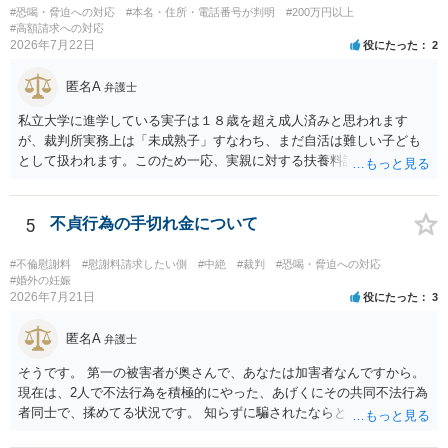
#恐喝・脅迫への対応
#本名・住所・電話番号が判明
#200万円以上
#高額請求への対応
2026年7月22日
役にたった
2
匿名A
弁護士
私立大学に進学している実子は１８歳を超え成人済みと思われます
が、裁判所実務上は「未成熟子」すなわち、まだ自活は難しい子ども
として扱われます。このため一応、実親に対する扶養料請求として法
律的には成り立つ可能性があります。 ただし、実子と同居する元配偶
者宛に養育費を支払っており、当該養育費は実子の進学費用の趣旨も
一部含まれています。また、私立大学進学について貴殿が了解したわ
5
不貞行為の手切れ金について
けではないという事情も存在します。 こうした場合には、支払を拒ん
だとしても学費の請求が裁判所によって強制される可能性は低いとい
#不倫慰謝料
#慰謝料請求したい側
#中絶
#裁判
#恐喝・脅迫への対応
えます。 以上整理したとおり、貴殿の事情を説明し支払えないと実子
#婚外の妊娠
2026年7月21日
役にたった
3
に伝えるのが良い対処法と思います。
匿名A
弁護士
そうです。 第一の被害者が奥さんで、あなたは加害者なんですから。
現在は、2人で不法行為を積極的にやった、あげくにその共同不法行為
者同士で、揉めてる状況です。 知らずに騙されたならともか
く・・・。 それでも経緯を考えれば多少は、その男よりは同情できる