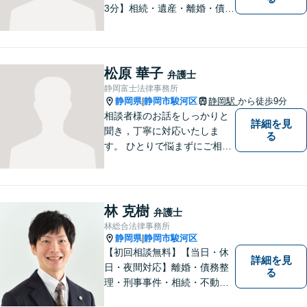
3分】相続・遺産・離婚・債務
整理・交通事故・不動産取引
などの個人に関わる問題や契
約・商取引・債権回収・事業
整理など企業に関わる問題を
松原 華子
弁護士
幅広く取り扱っております。
静岡富士法律事務所
どうぞお気軽にご相談くださ
静岡県
静岡市駿河区
静岡駅
から徒歩9分
|
い。
相談者様のお話をしっかりと
詳細を見
聞き，丁寧に対応いたしま
る
す。 ひとりで悩まずにご相談
ください。
林 克樹
弁護士
林総合法律事務所
静岡県
静岡市駿河区
|
【初回相談無料】【当日・休
詳細を見
日・夜間対応】離婚・債務整
る
理・刑事事件・相続・不動産
問題・交通事故等、多数の解