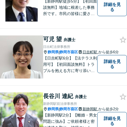
【新静岡駅徒歩5分】【初回面
詳細を見
談無料】地域に根差した事務
る
所です。市民の皆様に愛され
る事務所を目指しています。
【法テラス利用可能】【当日
／夜間／休日対応可能】お気
可児 望
軽にご連絡ください。
弁護士
日出町法律事務所
静岡県
静岡市葵区
日吉町駅
から徒歩6分
|
【日吉町駅6分】【法テラス利
詳細を見
用可】【初回面談無料】トラ
る
ブルを抱える方に寄り添い、
その方に合った法的サービス
を提供します。お気軽にご相
談ください。
長谷川 達紀
弁護士
新静岡駅前法律事務所
静岡県
静岡市葵区
新静岡駅
から徒歩2分
|
【新静岡駅2分】【離婚・男女
詳細を見
問題に強み】ご依頼者様と密
る