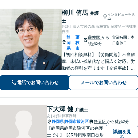
柳川 侑馬
弁護
インタビューを見
る
士
弁護士法人市民の森 藤枝支所藤枝第一法律事
務所
静
藤
藤枝駅
から
営業時間：本
岡
枝
|
日定休日
徒歩3分
県
市
【初回相談無料】【労働問題】不当解
雇、未払い残業代など幅広く対応。労
働者の権利を守ります【交通事故】保
険会社との交渉もお任せ。事故後の不
安な気持ちに寄り添う丁寧な対応【男
電話でお問い合わせ
メールでお問い合わせ
女問題】シングルマザーの法律相談は
何度でも無料【藤枝駅1分】【法テラス
利用可】
下大澤 健
弁護士
あおば法律事務所
静岡県
静岡市駿河区
静岡駅
から徒歩2分
|
【静岡県静岡市駿河区の弁護
詳細を見
士です】【JR静岡駅南口徒歩
る