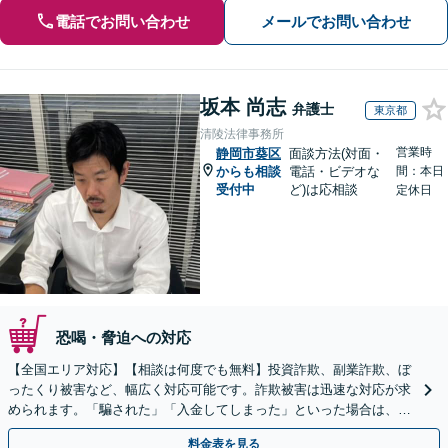
電話でお問い合わせ
メールでお問い合わせ
坂本 尚志
弁護士
東京都
清陵法律事務所
営業時
静岡市葵区
面談方法(対面・
からも相談
電話・ビデオな
間：本日
受付中
ど)は応相談
定休日
恐喝・脅迫への対応
【全国エリア対応】【相談は何度でも無料】投資詐欺、副業詐欺、ぼ
ったくり被害など、幅広く対応可能です。詐欺被害は迅速な対応が求
められます。「騙された」「入金してしまった」といった場合は、お
早めにご相談ください。【電話・メール・WEB相談可】
料金表を見る