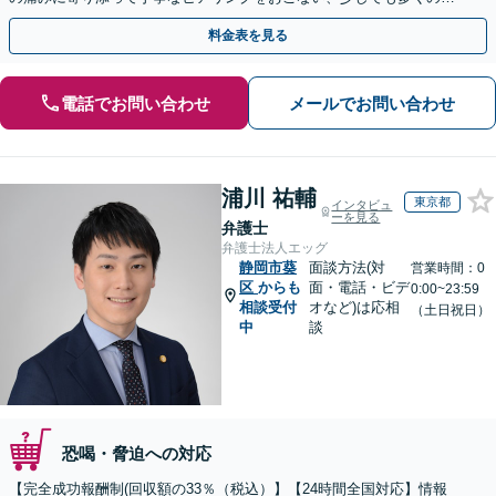
金が得られるよう尽力します！
料金表を見る
電話でお問い合わせ
メールでお問い合わせ
浦川 祐輔
東京都
インタビュ
ーを見る
弁護士
弁護士法人エッグ
静岡市葵
面談方法(対
営業時間：0
区
からも
面・電話・ビデ
0:00~23:59
相談受付
オなど)は応相
（土日祝日）
中
談
恐喝・脅迫への対応
【完全成功報酬制(回収額の33％（税込）】【24時間全国対応】情報