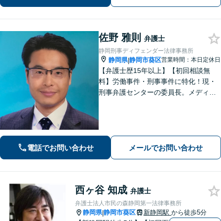
枝市エリア対応】
佐野 雅則
弁護士
静岡刑事ディフェンダー法律事務所
静岡県
静岡市葵区
営業時間：本日定休日
|
【弁護士歴15年以上】【初回相談無
料】労働事件・刑事事件に特化！現・
刑事弁護センターの委員長。メディア
掲載案件多数！豊富な経験を活かし早
期釈放を目指します【労働・雇用】依
頼者さま目線のサポートを心がけま
す。地域密着型の法律事務所
電話でお問い合わせ
メールでお問い合わせ
西ヶ谷 知成
弁護士
弁護士法人市民の森静岡第一法律事務所
静岡県
静岡市葵区
新静岡駅
から徒歩5分
|