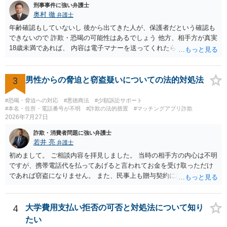
刑事事件に強い弁護士
奥村 徹
弁護士
年齢確認もしていないし 後から出てきた人が、保護者だという確認も
できないので 詐欺・恐喝の可能性はあるでしょう 他方、相手方が真実
18歳未満であれば、 内容は電子マナーを送ってくれたら自慰行為など
の動画を要望通りに撮って送るよと言ったやりとりでした。 自分は動
画の尺は10分ほど、服を着たままで胸を触って欲しい、などの要望を
して、要求された金額(1000円程度)の電子マネーを送信してしまいま
3
男性からの脅迫と窃盗疑いについての法的対処法
した。 そこから、撮影するまで暇なので顔の雰囲気の写真を交換して
欲しい、住んでいる都道府県と区を教えてと言われたので教えたりと
#恐喝・脅迫への対応
#悪徳商法
#少額訴訟サポート
言ったやり取りをしていました。 というやりとりは、青少年条例違反
#本名・住所・電話番号が不明
#詐欺の法的措置
#マッチングアプリ詐欺
2026年7月27日
（わいせつ行為）の疑いがあります。18歳未満と知らなくても処罰可
能です。
詐欺・消費者問題に強い弁護士
若井 亮
弁護士
初めまして。 ご相談内容を拝見しました。 当時の相手方の内心は不明
ですが、携帯電話代を払ってあげると言われてお金を受け取っただけ
であれば窃盗になりません。 また、民事上も贈与契約に該当すると思
われるところ、返済の義務はありません。 これ以上のやり取りをせ
ず、可能であればブロックをするようにしてください。 ご不安であれ
ば、最寄りの警察署に相談をしても良いかもしれません。 以上、ご参
4
大学費用支払い拒否の可否と対処法について知り
考になれば幸いです。
たい