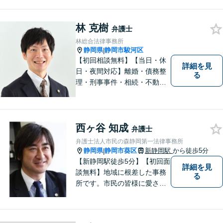
的財産権に関する企業法務サ
ポート。「特許、意匠、商
標、著作権、不正競争防止法
林 克樹
弁護士
の専門知識・経験豊富」「リ
林総合法律事務所
ーガルフォースの高精度契約
静岡県
静岡市駿河区
|
書チェック」
【初回相談無料】【当日・休
詳細を見
日・夜間対応】離婚・債務整
る
理・刑事事件・相続・不動産
問題・交通事故等、多数の解
決実績あり。お悩みに真摯に
向き合うことを心がけていま
す。法人・個人事業主の事業
西ヶ谷 知成
弁護士
再建・債務整理の問題解決に
弁護士法人市民の森静岡第一法律事務所
自信があります。
静岡県
静岡市葵区
新静岡駅
から徒歩5分
|
【新静岡駅徒歩5分】【初回面
詳細を見
談無料】地域に根差した事務
る
所です。市民の皆様に愛され
る事務所を目指しています。
【法テラス利用可能】【当日
／夜間／休日対応可能】お気