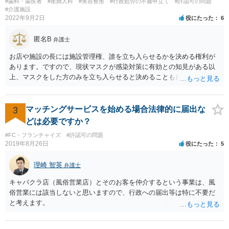
#歯科・歯医者
#産婦人科
#美容整形
#行政処分の不服申立て
#許認可の問題
#介護施設
2022年9月2日
役にたった
6
匿名B
弁護士
お店や施設の長には施設管理権、誰を立ち入らせるかを決める権利が
あります。ですので、現状マスクが感染対策に有効との知見がある以
上、マスクをした方のみを立ち入らせると決めることも自由であり、
不当な差別には当たらないと考えられます。 これが公衆浴場や旅館業
など公益的な側面のある業種ですと、公衆浴場法など各種業法で定め
られた理由以外での利用拒否は禁止されていますし、公の施設でもマ
3
マッチングサービスを始める場合法律的に届出な
スクなしだけでの利用拒否は問題となりえますが、民間のお店に対し
どは必要ですか？
ては慰謝料の請求は認められないと考えられます。
#FC・フランチャイズ
#許認可の問題
2019年8月26日
役にたった
5
理崎 智英
弁護士
キャバクラ店（風俗営業店）とそのお客を仲介するという事業は、風
俗営業には該当しないと思いますので、行政への届出等は特に不要だ
と考えます。