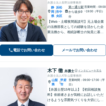
弁護士法人長野法律事務所
第一通り駅
営業時間：09:00
静
浜松
~19:00（平日）
岡
市中
から徒歩9
|
県
央区
分
【Web・土曜夜間面談可】元上場企業
の法務部長としての経験を活かした企
業法務から、相続診断士の知見に基づ
く相続・遺言、複雑な財産分与が絡む
離婚や不動産問題まで幅広く対応しま
す。お悩みの問題をスッキリ整理して
電話でお問い合わせ
メールでお問い合わせ
最前の策を一緒に考えましょう【新浜
松駅8分】
木下 徹
弁護士
インタビューを見る
弁護士法人ATB 山梨事務所
山梨
甲府
営業時間：09:00~17:00（平
|
県
市
日）
【弁護士歴15年以上】【初回相談無
料】依頼者さまが気軽にお話しいただ
けるような雰囲気づくりを大切にして
います。交通事故や借金、消費者被害