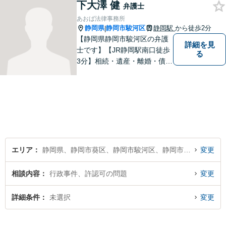
下大澤 健
軽にご連絡ください。
弁護士
あおば法律事務所
静岡県
静岡市駿河区
静岡駅
から徒歩2分
|
【静岡県静岡市駿河区の弁護
詳細を見
士です】【JR静岡駅南口徒歩
る
3分】相続・遺産・離婚・債務
整理・交通事故・不動産取引
などの個人に関わる問題や契
約・商取引・債権回収・事業
整理など企業に関わる問題を
幅広く取り扱っております。
どうぞお気軽にご相談くださ
い。
エリア
静岡県、静岡市葵区、静岡市駿河区、静岡市清水区
変更
相談内容
行政事件、許認可の問題
変更
詳細条件
未選択
変更