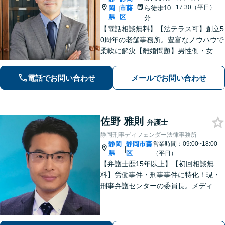
17:30（平日）
岡
市葵
ら徒歩10
|
県
区
分
【電話相談無料】【法テラス可】創立5
0周年の老舗事務所。豊富なノウハウで
柔軟に解決【離婚問題】男性側・女性
側どちらも対応可！離婚協議・調停、
慰謝料、養育費、面会交流など幅広く
電話でお問い合わせ
メールでお問い合わせ
対応【借金・債務整理】個人・法人と
もに相談可【静岡駅10分】
佐野 雅則
弁護士
静岡刑事ディフェンダー法律事務所
静岡
静岡市葵
営業時間：09:00~18:00
|
県
区
（平日）
【弁護士歴15年以上】【初回相談無
料】労働事件・刑事事件に特化！現・
刑事弁護センターの委員長。メディア
掲載案件多数！豊富な経験を活かし早
期釈放を目指します【労働・雇用】依
頼者さま目線のサポートを心がけま