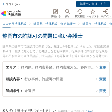
弁護士の方はこちら
ココナラへ
投稿する
探す
閲覧履歴
マイリスト
ログイン
ココナラ法律相談
静岡県で法律相談できる弁護士
静岡市で法律相談で
静岡市の許認可の問題に強い弁護士
静岡県の静岡市で許認可の問題に強い弁護士が8名見つかりました。初回面談無
料や休日面談に対応している弁護士なども掲載中。行政事件に関係する行政処
分の不服申立てや住民訴訟、抗告訴訟（処分取り消し等）等の細かな分野での
絞り込み検索もでき便利です。特に弁護士法人市民の森静岡第一法律事務所の
西澤 美和子弁護士や弁護士法人GoDo 静岡合同法律事務所の守屋 典弁護士、静
エリア
静岡県、静岡市葵区、静岡市駿河区、静岡市清水区
変更
岡刑事ディフェンダー法律事務所の佐野 雅則弁護士のプロフィール情報や弁護
士費用、強みなどが注目されています。『静岡市で土日や夜間に発生した許認
相談内容
行政事件、許認可の問題
変更
可の問題のトラブルを今すぐに弁護士に相談したい』『許認可の問題のトラブ
ル解決の実績豊富な近くの弁護士を検索したい』『初回相談無料で許認可の問
題を法律相談できる静岡市内の弁護士に相談予約したい』などでお困りの相談
詳細条件
未選択
変更
者さんにおすすめです。
8
人の弁護士が見つかりました
(検索結果について詳しくは
こちら
)