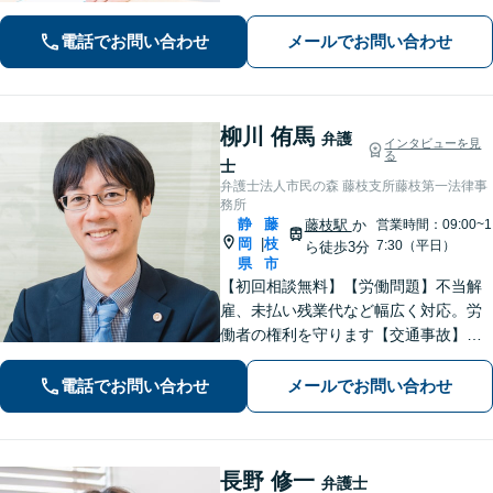
ていないか、しっかりとコミュニケー
ションを取りながらお話を進めてまい
電話でお問い合わせ
メールでお問い合わせ
ります【法テラス利用可】【藤枝市役
所裏】
柳川 侑馬
弁護
インタビューを見
る
士
弁護士法人市民の森 藤枝支所藤枝第一法律事
務所
静
藤
藤枝駅
か
営業時間：09:00~1
岡
枝
|
7:30（平日）
ら徒歩3分
県
市
【初回相談無料】【労働問題】不当解
雇、未払い残業代など幅広く対応。労
働者の権利を守ります【交通事故】保
険会社との交渉もお任せ。事故後の不
安な気持ちに寄り添う丁寧な対応【男
電話でお問い合わせ
メールでお問い合わせ
女問題】シングルマザーの法律相談は
何度でも無料【藤枝駅1分】【法テラス
利用可】
長野 修一
弁護士