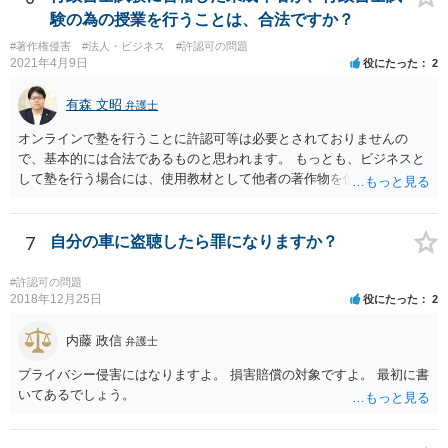
験の為の授業を行うことは、合法ですか？
#著作権侵害
#法人・ビジネス
#許認可の問題
2021年4月9日
役にたった
2
有森 文昭
弁護士
オンラインで塾を行うことに許認可等は必要とされておりませんの
で、基本的には合法であるものと思われます。 もっとも、ビジネスと
して塾を行う場合には、使用教材として他者の著作物を使用しないこ
と等、法的に注意する必要がある点はございますので、都度個別に弁
護士にご相談いただきながら進めていただいた方が安心であるように
思います。
7
自分の車に盗聴したら罪になりますか？
#許認可の問題
2018年12月25日
役にたった
2
内藤 政信
弁護士
プライバシー侵害にはなりますよ。 損害賠償の対象ですよ。 最初に書
いてあるでしょう。