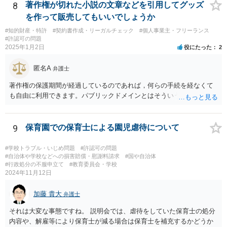
8
著作権が切れた小説の文章などを引用してグッズ
を作って販売してもいいでしょうか
#知的財産・特許
#契約書作成・リーガルチェック
#個人事業主・フリーランス
#許認可の問題
2025年1月2日
役にたった
2
匿名A
弁護士
著作権の保護期間が経過しているのであれば，何らの手続を経なくて
も自由に利用できます。パブリックドメインとはそういう意味です。
9
保育園での保育士による園児虐待について
#学校トラブル・いじめ問題
#許認可の問題
#自治体や学校などへの損害賠償・慰謝料請求
#国や自治体
#行政処分の不服申立て
#教育委員会・学校
2024年11月12日
加藤 貴大
弁護士
それは大変な事態ですね。 説明会では、虐待をしていた保育士の処分
内容や、解雇等により保育士が減る場合は保育士を補充するかどうか