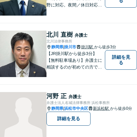
る
野に対応。夜間／休日対応
分割払い対応 相談料30分55
00円（税込） ※電話相談は行
っていません
北川 直樹
弁護士
北川法律事務所
静岡県
掛川市
掛川駅
から徒歩3分
|
【JR掛川駅から徒歩3分】
詳細を見
【無料駐車場あり】弁護士に
る
相談するのが初めての方でも
安心していただけるよう、丁
寧かつ迅速な対応を心がけて
います。 ご依頼いただいた際
には、可能な限り早く解決に
河野 正
弁護士
至るよう迅速に対応いたしま
弁護士法人名城法律事務所 浜松事務所
す。まずはお気軽にご相談く
静岡県
浜松市中央区
新浜松駅
から徒歩0分
|
ださい。
詳細を見る