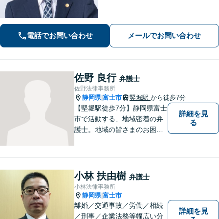
など、幅広く対応しておりますので、
お困りの方はぜひ一度ご相談くださ
い。【電話・メール・WEB相談可】
電話でお問い合わせ
メールでお問い合わせ
佐野 良行
弁護士
佐野法律事務所
静岡県
富士市
竪堀駅
から徒歩7分
|
【堅堀駅徒歩7分】静岡県富士
詳細を見
市で活動する、地域密着の弁
る
護士。地域の皆さまのお困り
ごとに寄り添い、最善の解決
方法をご提案いたします。個
人・法人問わず幅広い分野の
問題に対応可能です。お気軽
小林 扶由樹
弁護士
にご相談ください。
小林法律事務所
静岡県
富士市
|
離婚／交通事故／労働／相続
詳細を見
／刑事／企業法務等幅広い分