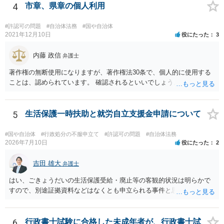
4
市章、県章の個人利用
#許認可の問題
#自治体法務
#国や自治体
2021年12月10日
役にたった
3
内藤 政信
弁護士
著作権の無断使用になりますが、著作権法30条で、個人的に使用する
ことは、認められています。 確認されるといいでしょう。
5
生活保護一時扶助と就労自立支援金申請について
#国や自治体
#行政処分の不服申立て
#許認可の問題
#自治体法務
2026年7月10日
役にたった
2
吉田 雄大
弁護士
はい、ごきょうだいの生活保護受給・廃止等の客観的状況は明らかで
すので、別途証拠資料などはなくとも申立られる事件と思います。
6
行政書士試験に合格した未成年者が、行政書士試