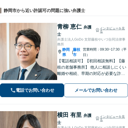
静岡市から近い許認可の問題に強い弁護士
青柳 恵仁
弁護
インタビューを見
る
士
弁護士法人GoDo 支部藤枝やいづ合同法律事
務所
静岡
藤枝
営業時間：09:30~17:30（平
|
県
市
日）
【電話相談可】【初回相談無料】【藤
枝の老舗事務所】 他人に相談しにくい
離婚や相続、早期の対応が必要な詐欺
被害や借金問題など幅広く対応できま
す！「こんなことで相談していいの
電話でお問い合わせ
メールでお問い合わせ
か」と悩まずに、まずはご相談くださ
い【弁護士3人在籍】
横田 有里
弁護
インタビューを見
る
士
弁護士法人GoDo 支部藤枝やいづ合同法律事