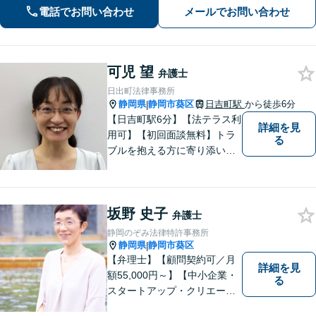
す。地域密着型の法律事務所
電話でお問い合わせ
メールでお問い合わせ
可児 望
弁護士
日出町法律事務所
静岡県
静岡市葵区
日吉町駅
から徒歩6分
|
【日吉町駅6分】【法テラス利
詳細を見
用可】【初回面談無料】トラ
る
ブルを抱える方に寄り添い、
その方に合った法的サービス
を提供します。お気軽にご相
談ください。
坂野 史子
弁護士
静岡のぞみ法律特許事務所
静岡県
静岡市葵区
|
【弁理士】【顧問契約可／月
詳細を見
額55,000円～】【中小企業・
る
スタートアップ・クリエータ
ー支援】契約書チェックや知