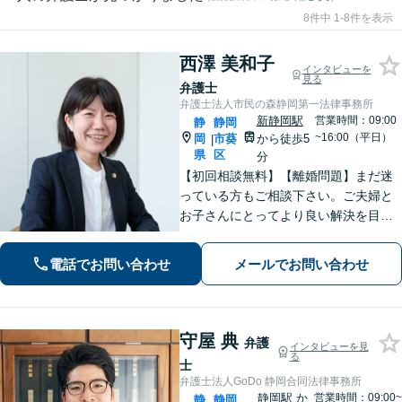
8件中 1-8件を表示
西澤 美和子
インタビューを
見る
弁護士
弁護士法人市民の森静岡第一法律事務所
新静岡駅
営業時間：09:00
静
静岡
~16:00（平日）
岡
市葵
から徒歩5
|
県
区
分
【初回相談無料】【離婚問題】まだ迷
っている方もご相談下さい。ご夫婦と
お子さんにとってより良い解決を目指
します。相続・交通事故・債務整理・
労働問題など、幅広いお悩みに対応し
電話でお問い合わせ
メールでお問い合わせ
ます。【静岡市／焼津市／島田市／藤
枝市エリア対応】
守屋 典
弁護
インタビューを見
る
士
弁護士法人GoDo 静岡合同法律事務所
静岡駅
か
営業時間：09:00~
静
静岡