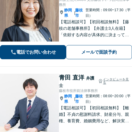
務所
静岡
藤枝
営業時間：09:00~17:30（平
|
県
市
日）
【電話相談可】【初回相談無料】【藤
枝の老舗事務所】【弁護士3人在籍】
「依頼する内容が具体的に決まってい
ない」「どうしたらいいか分からな
い」という方もまずはご相談くださ
電話でお問い合わせ
メールで面談予約
い。相続遺言、離婚問題、交通事故、
借金問題、債権回収など【夜間休日応
相談】
青田 直洋
弁護
インタビューを見
る
士
藤枝市役所前法律事務所
静岡
藤枝
営業時間：08:00~20:00（平
|
県
市
日）
【電話相談可】【初回相談無料】【離
婚】不貞の慰謝料請求、財産分与、親
権、養育費、婚姻費用など、解決実績
は豊富です【相続】皆さまがつまずい