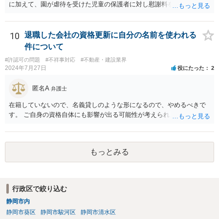
に加えて、園が虐待を受けた児童の保護者に対し慰謝料を支払うかど
うかの意思を確認するとよいと思います。 虐待を受けた子の保護者に
対する慰謝料の支払いをする意思がないようであれば、訴訟提起も視
野に入れるとよいでしょう。その場合、お一人お一人の慰謝料額はあ
10
退職した会社の資格更新に自分の名前を使われる
まり高額にならず弁護士費用のほうが高くなるおそれがありますの
件について
で、集団で同じ弁護士に依頼したほうが、弁護士費用は抑えられると
#許認可の問題
#不祥事対応
#不動産・建設業界
思います（ただし、全員分の慰謝料を園が支払えない場合には、誰が
2024年7月27日
役にたった
2
いくら取得するかで揉めてしまうと弁護士が辞任せざるを得なくなり
ますので、そういったリスクを慎重に検討した上でご判断いただく必
匿名A
弁護士
要があります）。
在籍していないので、名義貸しのような形になるので、やめるべきで
す。 ご自身の資格自体にも影響が出る可能性が考えられます。
もっとみる
行政区で絞り込む
静岡市内
静岡市葵区
静岡市駿河区
静岡市清水区