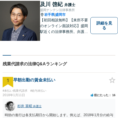
及川 啓紀
弁護士
盛岡ナンテン法律事務所
岩手県
盛岡市
|
【初回相談無料】【来所不要
詳細を見
のオンライン面談対応】盛岡
る
駅近くの法律事務所。弁護士
歴10年以上、離婚問題・相
続・労働・刑事事件等幅広く
対応が可能です。可能な限り
専門用語は避け、依頼者様が
理解しやすい対応を心がけて
残業代請求の法律Q&Aランキング
います。【土日祝・時間外対
応可】
1
早朝出勤の賃金未払い
#未払い残業代請求
#給与未払い
2018年1月11日
役にたった
16
杉井 英昭
弁護士
時効の進行は各支払期日から開始します。例えば、2018年1月分の給与