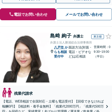
電話でお問い合わせ
メールでお問い合わせ
島﨑 絢子
弁護士
東京都
弁護士法人勝浦総合法律事務所
営業時間：0
八戸市
か
面談方法(対面・
らも相談
電話・ビデオな
9:30~19:00
受付中
ど)は応相談
（平日）
残業代請求
【電話、WEB相談で全国対応・土曜も電話受付】【回収できなければ
報酬0円】【相談料・着手金無料】「残業代2000万円」「残業代500万
円」を回収など、実績豊富！名ばかり管理職／運送業／飲食業／外資