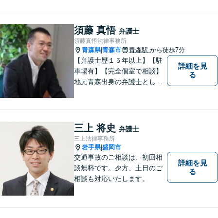
の方、大丈夫です。どのよう
なお悩みでもご相談くださ
い。 皆様が抱えている問題に
須藤 真悟
弁護士
真摯に向き合い、ともに解決
須藤真悟法律事務所
いたします。
青森県
青森市
青森駅
から徒歩7分
|
【弁護士歴１５年以上】【駐
詳細を見
車場有】【完全個室で相談】
る
地元青森出身の弁護士とし
て、相談にお越しくださった
方々が、平穏な日常を取り戻
すことができるように、迅速
に、そして真剣に取り組みま
三上 将史
弁護士
す。皆様が安心して相談でき
三上法律事務所
るような雰囲気づくりを行な
岩手県
盛岡市
|
っています。
交通事故のご相談は、初回相
詳細を見
談無料です。夕方、土日のご
る
相談も対応いたします。