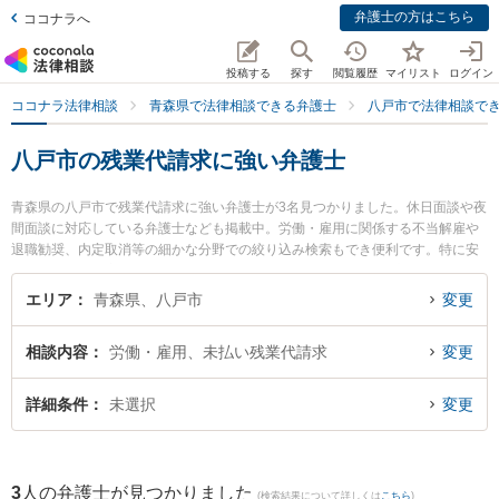
弁護士の方はこちら
ココナラへ
投稿する
探す
閲覧履歴
マイリスト
ログイン
ココナラ法律相談
青森県で法律相談できる弁護士
八戸市で法律相談で
八戸市の残業代請求に強い弁護士
青森県の八戸市で残業代請求に強い弁護士が3名見つかりました。休日面談や夜
間面談に対応している弁護士なども掲載中。労働・雇用に関係する不当解雇や
退職勧奨、内定取消等の細かな分野での絞り込み検索もでき便利です。特に安
藤法律事務所の安藤 祥吾弁護士や澤村こうじ法律事務所の澤村 康治弁護士、弁
護士法人青森リーガルサービス 八戸シティ法律事務所の山口 龍介弁護士のプロ
エリア
青森県、八戸市
変更
フィール情報や弁護士費用、強みなどが注目されています。『八戸市で土日や
夜間に発生した残業代請求のトラブルを今すぐに弁護士に相談したい』『残業
相談内容
労働・雇用、未払い残業代請求
変更
代請求のトラブル解決の実績豊富な近くの弁護士を検索したい』『初回相談無
料で残業代請求を法律相談できる八戸市内の弁護士に相談予約したい』などで
お困りの相談者さんにおすすめです。
詳細条件
未選択
変更
3
人の弁護士が見つかりました
(検索結果について詳しくは
こちら
)