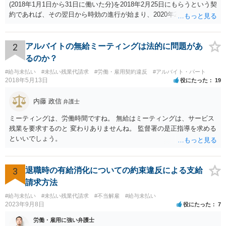
(2018年1月1日から31日に働いた分)を2018年2月25日にもらうという契
約であれば、その翌日から時効の進行が始まり、2020年2月25日の経
過によって時効が完成します。
2
アルバイトの無給ミーティングは法的に問題があ
るのか？
#給与未払い
#未払い残業代請求
#労働・雇用契約違反
#アルバイト・パート
2018年5月13日
役にたった
19
内藤 政信
弁護士
ミーティングは、労働時間ですね。 無給はミーティングは、サービス
残業を要求するのと 変わりありませんね。 監督署の是正指導を求める
といいでしょう。
3
退職時の有給消化についての約束違反による支給
請求方法
#給与未払い
#未払い残業代請求
#不当解雇
#給与未払い
2023年9月8日
役にたった
7
労働・雇用に強い弁護士