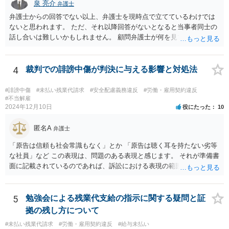
泉 亮介
弁護士
弁護士からの回答でない以上、弁護士を現時点で立てているわけでは
ないと思われます。 ただ、それ以降回答がないとなると当事者同士の
話し合いは難しいかもしれません。 顧問弁護士が何を見て判断したの
か、そもそも会社がどのように説明をしたのかについても不明ですの
で、どの程度の事実を顧問弁護士が把握しているかも不明です。 有休
消化の話がないのであれば、退職手続きだけを見れば問題がなかった
4
裁判での誹謗中傷が判決に与える影響と対処法
ということはあり得るかと思われます。
#誹謗中傷
#未払い残業代請求
#安全配慮義務違反
#労働・雇用契約違反
#不当解雇
2024年12月10日
役にたった
10
匿名A
弁護士
「原告は信頼も社会常識もなく」とか 「原告は聴く耳を持たない劣等
な社員」など この表現は、問題のある表現と感じます。 それが準備書
面に記載されているのであれば、訴訟における表現の範囲を超えてい
ると感じます。
5
勉強会による残業代支給の指示に関する疑問と証
拠の残し方について
#未払い残業代請求
#労働・雇用契約違反
#給与未払い