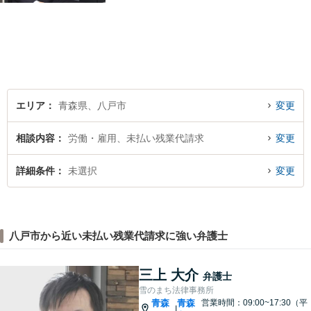
案件に迅速・丁寧に対応いた
します。お困りの方はぜひご
相談ください。
エリア
青森県、八戸市
変更
相談内容
労働・雇用、未払い残業代請求
変更
詳細条件
未選択
変更
八戸市から近い未払い残業代請求に強い弁護士
三上 大介
弁護士
雪のまち法律事務所
青森
青森
営業時間：09:00~17:30（平
|