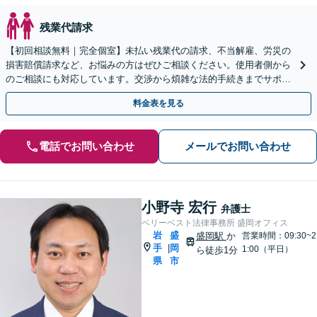
残業代請求
【初回相談無料｜完全個室】未払い残業代の請求、不当解雇、労災の
損害賠償請求など、お悩みの方はぜひご相談ください。使用者側から
のご相談にも対応しています。交渉から煩雑な法的手続きまでサポー
トいたしますので、お気軽にご相談ください。
料金表を見る
電話でお問い合わせ
メールでお問い合わせ
小野寺 宏行
弁護士
ベリーベスト法律事務所 盛岡オフィス
岩
盛
盛岡駅
か
営業時間：09:30~2
手
岡
|
1:00（平日）
ら徒歩1分
県
市