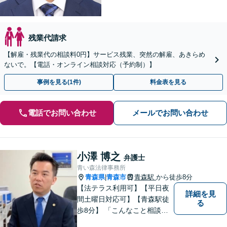
残業代請求
【解雇・残業代の相談料0円】サービス残業、突然の解雇、あきらめ
ないで。【電話・オンライン相談対応（予約制）】
事例を見る(1件)
料金表を見る
電話でお問い合わせ
メールでお問い合わせ
小澤 博之
弁護士
青い森法律事務所
青森県
青森市
青森駅
から徒歩8分
|
【法テラス利用可】【平日夜
詳細を見
間土曜日対応可】【青森駅徒
る
歩8分】 「こんなこと相談し
ていいのだろうか」とお思い