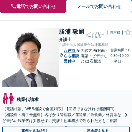
電話でお問い合わせ
メールでお問い合わせ
勝浦 敦嗣
東京都
インタビュ
ーを見る
弁護士
弁護士法人勝浦総合法律事務所
営業時間：0
八戸市
か
面談方法(対面・
らも相談
電話・ビデオな
9:30~19:00
受付中
ど)は応相談
（平日）
残業代請求
【電話相談、WEB相談で全国対応】【回収できなければ報酬0円】
【相談料・着手金無料】名ばかり管理職／運送業／飲食業／外資系な
ど未払い残業代は妥協せずに交渉！他事務所で断られた方もご相談く
ださい。【解決事例が豊富】土曜日も電話受付しています
事例を見る(8件)
料金表を見る