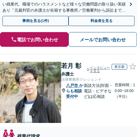
い残業代、職場でのハラスメントなど様々な労働問題の取り扱い実績
あり「元裁判官の弁護士が在籍する事務所／労働審判から訴訟まで、
裁判官経験を活かした最適な戦略を立案」
事例を見る(1件)
料金表を見る
電話でお問い合わせ
メールでお問い合わせ
若月 彰
東京都
インタビュー
を見る
弁護士
法律事務所クレシェンド
営業時間：1
八戸市
か
面談方法(対面・
らも相談
電話・ビデオな
0:00~18:00
受付中
ど)は応相談
（平日）
残業代請求