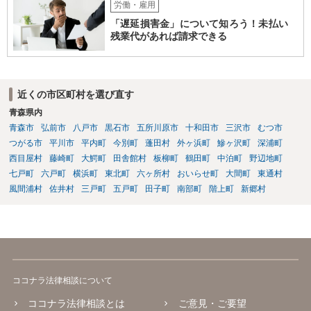
労働・雇用
「遅延損害金」について知ろう！未払い
残業代があれば請求できる
近くの市区町村を選び直す
青森県内
青森市
弘前市
八戸市
黒石市
五所川原市
十和田市
三沢市
むつ市
つがる市
平川市
平内町
今別町
蓬田村
外ヶ浜町
鰺ヶ沢町
深浦町
西目屋村
藤崎町
大鰐町
田舎館村
板柳町
鶴田町
中泊町
野辺地町
七戸町
六戸町
横浜町
東北町
六ヶ所村
おいらせ町
大間町
東通村
風間浦村
佐井村
三戸町
五戸町
田子町
南部町
階上町
新郷村
ココナラ法律相談について
ココナラ法律相談とは
ご意見・ご要望