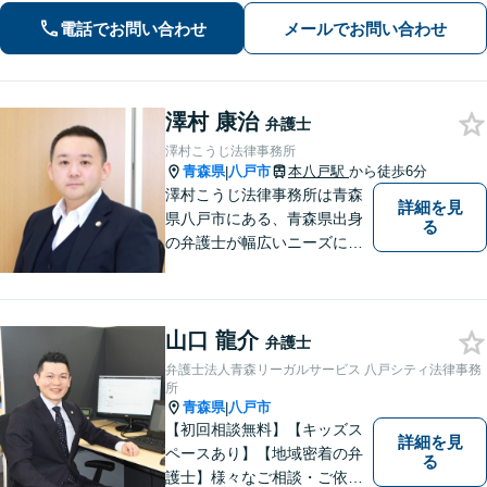
い」【秘密厳守】【休日・夜間相談あ
電話でお問い合わせ
メールでお問い合わせ
り】
澤村 康治
弁護士
澤村こうじ法律事務所
青森県
八戸市
本八戸駅
から徒歩6分
|
澤村こうじ法律事務所は青森
詳細を見
県八戸市にある、青森県出身
る
の弁護士が幅広いニーズにお
応えするアットホームな法律
事務所です。
山口 龍介
弁護士
弁護士法人青森リーガルサービス 八戸シティ法律事務
所
青森県
八戸市
|
【初回相談無料】【キッズス
詳細を見
ペースあり】【地域密着の弁
る
護士】様々なご相談・ご依頼