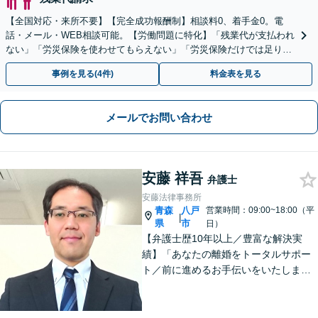
【全国対応・来所不要】【完全成功報酬制】相談料0、着手金0。電
話・メール・WEB相談可能。【労働問題に特化】「残業代が支払われ
ない」「労災保険を使わせてもらえない」「労災保険だけでは足りな
い。損害賠償請求したい」など労働問題はお任せを。
事例を見る(4件)
料金表を見る
メールでお問い合わせ
安藤 祥吾
弁護士
安藤法律事務所
青森
八戸
営業時間：09:00~18:00（平
|
県
市
日）
【弁護士歴10年以上／豊富な解決実
績】「あなたの離婚をトータルサポー
ト／前に進めるお手伝いをいたしま
す」財産分与／親権／養育費／面会交
流／婚姻費用「相続人調査から協議・
調停の対応まで、すべてお任せくださ