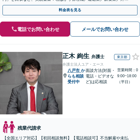
系など妥協せずに交渉！他で断られた方も対応。
料金表を見る
電話でお問い合わせ
メールでお問い合わせ
正木 絢生
弁護士
東京都
弁護士法人ユア・エース
営業時間：0
八戸市
か
面談方法(対面・
らも相談
電話・ビデオな
9:00~18:00
受付中
ど)は応相談
（平日）
残業代請求
【全国エリア対応】【初回相談無料】【電話相談可】不当解雇や未払