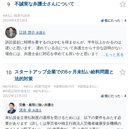
ブルは防ぐことが可能です。
9
不誠実な弁護士さんについて
#未払い残業代請求
2024年4月19日
役にたった
4
江頭 啓介
弁護士
訴訟提起に時間を要するのはやむを得ませんが、半年以上かかるのは
遅いと思います。 遅れている点について弁護士から十分な説明がない
場合には、弁護士会に対応を求めても良いかと思います。
10
スタートアップ企業での5ヶ月未払い給料問題と
法的対策
#給与未払い
#未払い残業代請求
#債権回収代行
#退職金未払い
#内容証明作成送付
#給与未払い
2022年12月3日
役にたった
4
労働・雇用に強い弁護士
清水 卓
弁護士
未払賃金立替払制度の適用を受けるためには、以下の要件をみたす必
要があります（詳しくは厚労省や独立行政法人労働者健康安全機構の