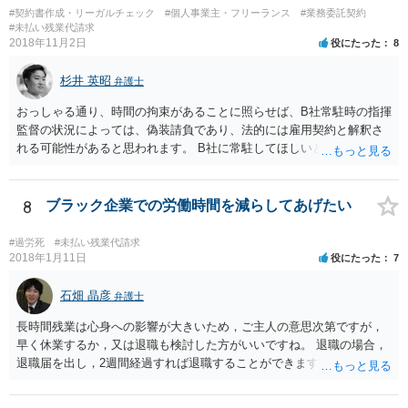
#契約書作成・リーガルチェック
#個人事業主・フリーランス
#業務委託契約
#未払い残業代請求
2018年11月2日
役にたった
8
杉井 英昭
弁護士
おっしゃる通り、時間の拘束があることに照らせば、B社常駐時の指揮
監督の状況によっては、偽装請負であり、法的には雇用契約と解釈さ
れる可能性があると思われます。 B社に常駐してほしいと先方が求め
る理由がコミュニケーションをしやすいからであるとするのであれ
ば、折衷的な提案として、「突発的な質問に対応できるように、基本
的には１０時〜１９時はできるだけB社にいるよう努力はします。た
8
ブラック企業での労働時間を減らしてあげたい
だ、他の仕事もありますので、必ずその条件を守れるとは限りません
し、B社常駐時であっても本件以外の仕事もさせてもらうことになりま
#過労死
#未払い残業代請求
す。」というものが考えられます。 その提案すら断られるようであれ
2018年1月11日
役にたった
7
ば、ちょっと危険な会社だというシグナルと考えるべきでしょう。
石畑 晶彦
弁護士
長時間残業は心身への影響が大きいため，ご主人の意思次第ですが，
早く休業するか，又は退職も検討した方がいいですね。 退職の場合，
退職届を出し，2週間経過すれば退職することができます。これは会社
の意向は関係ありません。 もっとも，禍根を残すことなくという希望
であれば，十分な引き継ぎを行った上で，退職することで後々のトラ