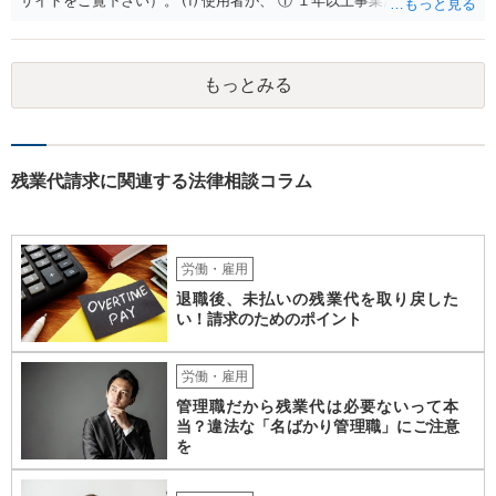
サイトをご覧下さい）。 ⑴ 使用者が、 ① １年以上事業活動を行って
いたこと ② 倒産したこと •法律上の倒産（破産、民事再生等） → 破
産管財人等に倒産の事実等を証明してもらう必要あり。 •事実上の倒産
（中小企業について、事業活動が停止し、再開する見込みがなく、賃
もっとみる
金支払能力がない場合） → 労働基準監督署長の認定が必要。 (2) 労働
者が、倒産について裁判所への申立て等（法律上の倒産の場合）又は
労働基準監督署への認定申請（事実上の倒産の場合）が行われた日の
６か月前の日から２年の間に退職した者であること 事実上の倒産の場
合、そもそも、労働基準監督署長の認定を要するため、申請•認定に相
残業代請求に関連する法律相談コラム
応の時間を要します。また、事業活動の停止•再開見込み等につき会社
側の抵抗が予想され、認定に至らない事態も想定されます。 また、労
働基準監督署へ申告なされているとのことですが、労働基準監督署が
行うのは、原則として、会社への指導や是正勧告のため、未払い賃金
労働・雇用
の支払いを会社に強制する措置までは行うことができないという実情
退職後、未払いの残業代を取り戻した
があります。 そのため、退職の意思を既に会社に表明しているのであ
い！請求のためのポイント
れば、未払賃金の支払を求める労働審判や労働訴訟などの方法に切り
替えることを検討された方が適切なように思います（とろうとされて
いる主題と会社の実態とがマッチしていないように思われます）。 一
労働・雇用
度、雇用契約書や就業規則などを持参の上、弁護士に直接相談されて
管理職だから残業代は必要ないって本
みてはいかがでしょうか。
当？違法な「名ばかり管理職」にご注意
を