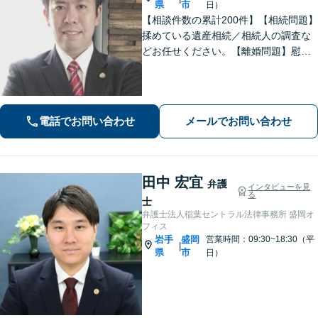
県
市
日）
【相談件数の累計200件】【相続問題】
揉めている遺産相続／相続人の調査な
どお任せください。【離婚問題】慰謝
料請求を「したい側」「された側」に
対応します。交渉力と駆け引きで問題
解決へ【初回相談無料／当日・夜間も
相談可】
電話でお問い合わせ
メールでお問い合わせ
田中 宏宜
弁護
インタビューを見
る
士
弁護士法人稲葉セントラル法律事務所 盛岡オ
フィス
岩手
盛岡
営業時間：09:30~18:30（平
|
県
市
日）