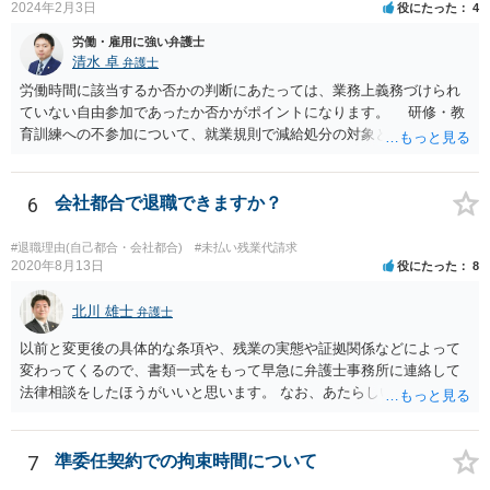
2024年2月3日
役にたった
4
労働・雇用に強い弁護士
清水 卓
弁護士
労働時間に該当するか否かの判断にあたっては、業務上義務づけられ
ていない自由参加であったか否かがポイントになります。 研修・教
育訓練への不参加について、就業規則で減給処分の対象とされていた
り、不参加によって業務を行うことができなかったりするなど、事実
上参加を強制されている場合には、研修・教育訓練であっても 労働時
間に該当するものと考えられています。 実務でも勉強会で習ったソ
6
会社都合で退職できますか？
フトウェアを使用している、勉強会で出さた課題の提出を会社から求
められていること等からすると、参加しないと業務に支障が出る可能
#退職理由(自己都合・会社都合)
#未払い残業代請求
性があり、事実上参加せざるを得なかったとも言えそうです。 開催
2020年8月13日
役にたった
8
日時•場所、開催された勉強会の内容、出された課題、提出した課題の
回答等を証拠として押さえておくことが考えられます。 職場を管轄
北川 雄士
弁護士
している労働基準監督署に相談してみる、労働局のあっせんを利用し
以前と変更後の具体的な条項や、残業の実態や証拠関係などによって
てみる方法もあろうかと思います。厚労省サイトの参考情報もご紹介
変わってくるので、書類一式をもって早急に弁護士事務所に連絡して
しておきます。 【参考】厚労省サイト 労働時間の考え方:「研修・教
法律相談をしたほうがいいと思います。 なお、あたらしい雇用契約書
育訓練」等の取扱い https://www.mhlw.go.jp/content/000556972.pdf
にサインしなければ違法という可能性は低いと思いますが、今回は先
の回答でも述べた通り、時間が経つほどにこちらの不利益になる可能
性があるので、あたらしい書面にサインせず、すぐに弁護士に相談す
7
準委任契約での拘束時間について
る案件だと思います。